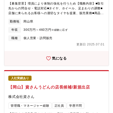
【募集背景】増員により体制の強化を行うため【職務内容】■取引
先からの問合せ・電話対応■タイヤ、ホイール、足まわりの調整■
店舗に来られるお客様への適切なタイヤを提案、販売業務■商品の
配達、現地での取付■カタログ等の作成や補充■見積書の作成、な
勤務地
岡山県
ど※安定的にニーズのある職種です。※メーカー公式テキストで
の社内研修で技術が身につきます。※タイヤの商品知識、専門知
年収
300万円～460万円
※経験に応ず
識が身につき、車の足まわりのプロになることが出来ます！※業
務割合は配達3割、作業5割、接客2割となります。
職種
個人営業・訪問販売
更新日 2025.07.01
気になる
入社実績あり
【岡山】資さんうどんの店長候補/新規出店
株式会社資さん
管理職・マネージャー経験
正社員
学歴不問