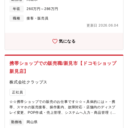
レジ締め、日報作成等）※社員によるOJTがありますのでご安心
ください。
年収
260万円～286万円
職種
接客・販売員
更新日 2026.06.04
気になる
携帯ショップでの販売職/新見市【ドコモショップ
新見店】
株式会社クラップス
正社員
☆☆携帯ショップでの販売のお仕事です☆☆＜具体的には＞・携
帯、スマホの販売接客、操作案内、故障対応・店舗内のディスプ
レイ変更、POP作成・売上管理、システムへ入力・商品管理（在
庫確認、顧客への商品入荷連絡、棚卸など）・庶務業務（掃除、
勤務地
岡山県
レジ締め、日報作成等）※社員によるOJTがありますのでご安心