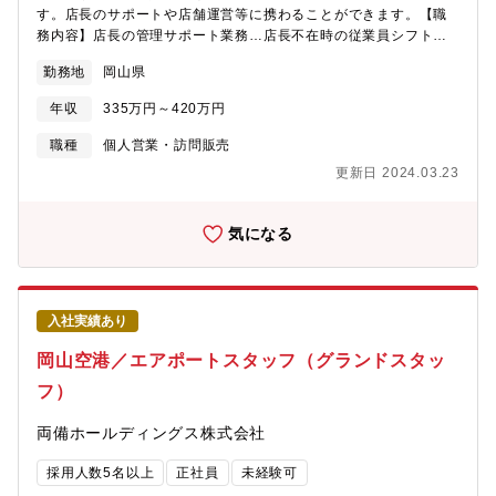
す。店長のサポートや店舗運営等に携わることができます。【職
務内容】店長の管理サポート業務…店長不在時の従業員シフト管
理、食材・店舗設備の発注・管理、業者とのやりとり、電話応対
勤務地
岡山県
ホール業務…オーダー確認、料理の配膳キッチン業務…各メニュ
ーの味付け・盛り付け、揚げ物 等※ピーク時の店舗運のプロに
年収
335万円～420万円
なることを期待しているので、基本的に日勤のシフトに入って頂
きます。エリア限定、また〇時以降の緊急連絡は控えたほうが良
職種
個人営業・訪問販売
い等も考慮頂けます。【魅力】地域の方から愛される資さんが岡
更新日 2024.03.23
山に出店。直にお客様と触れ合い喜びを感じることができます。
出汁にこだわり、うどんの美味しさを最大限に伝えています。愛
社精神を持っている社員が多く、アットホームで穏やかな仲間と
気になる
一緒にお仕事ができます。
入社実績あり
岡山空港／エアポートスタッフ（グランドスタッ
フ）
両備ホールディングス株式会社
採用人数5名以上
正社員
未経験可