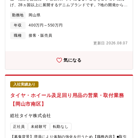
ん。」■「“売場をどう魅せようか”をスタッフ同士で毎日考えるの
げ、28ヵ国以上に展開するデニムブランドです。?地の開発から縫
が楽しい。ここでは自分のアイデアがちゃんと形になる。」
製・販売まで?社で?貫して手がける“垂直統合型のものづくり”を
■「“ジーンズソムリエ”の資格取得支援など、プロとして誇れるキ
勤務地
岡山県
強みに、伝統と革新を融合させながらグローバル市場で挑戦を続
ャリア形成ができます。」【職場環境に関して】ブランドへの共
けています。同社が目指すのは、単なるジーンズブランドではあ
感を持つ仲間と一緒に働けるため、一体感を持って仕事に取り組
年収
400万円～550万円
りません。日本が誇るクラフトマンシップと日本の美意識を世界
める環境です。お客様一人ひとりとじっくり向き合う接客ができ
に発信する“カルチャーブランド”です。このビジョンに共感し、私
職種
接客・販売員
るほか、主体性や改善提案も歓迎されるため、自分らしく力を発
たちと一緒にブランドの未来をつくっていく仲間を募集していま
揮しながら成長できる職場です。
更新日 2026.08.07
す。【職務内容】■店頭での接客・販売（国内外のお客様対応）■
商品ディスプレイ、売場づくり■裾上げなどの簡単なリペア作業■
在庫・売上管理、顧客フォロー■スタッフの育成・マネジメント
気になる
【ミッション】あなたには、同社各店にて接客・販売を中心にご
活躍いただきます。扱う商品は、職人がこだわり抜いた1本のジー
ンズ。その魅力を、単なる説明ではなく“ストーリー”として語り、
届けるのが役割です。【仕事のやりがい】①文化を売る接客た
入社実績あり
だ“モノ”を売るのではなく、背景にある職人の技術・土地の歴史・
ブランドの想いを伝える“ストーリーテリング型”の販売です。②ブ
タイヤ・ホイール及足回り用品の営業・取付業務
ランドと共に成長できるグローバルリブランディングにより、今
【岡山市南区】
まさに第二の創業期。チームとしてブランドの未来を一緒に育て
ていく醍醐味があります。③海外とのつながりを実感28の国と地
総社タイヤ株式会社
域に展開しており、店舗には海外のお客様も多数来店。語学力を
活かしたい方にも絶好の環境です。④風通しの良い社風販売スタ
正社員
未経験可
転勤なし
ッフの声を商品企画や運営に反映する文化があります。上下関係
よりも“対話”が大切にされる職場です。《同社で働く社員様インタ
【募集背景】増員により体制の強化を行うため【職務内容】■取引