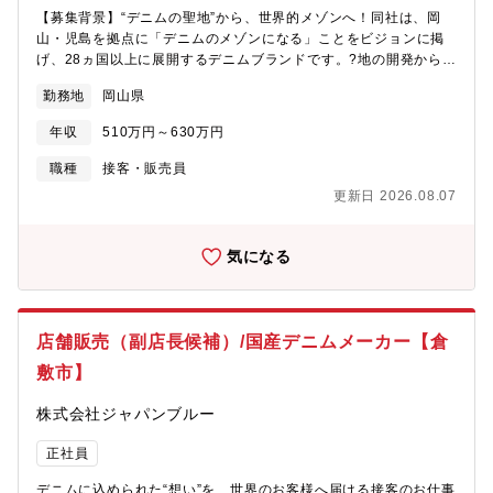
【募集背景】“デニムの聖地”から、世界的メゾンへ！同社は、岡
山・児島を拠点に「デニムのメゾンになる」ことをビジョンに掲
げ、28ヵ国以上に展開するデニムブランドです。?地の開発から縫
製・販売まで?社で?貫して手がける“垂直統合型のものづくり”を
勤務地
岡山県
強みに、伝統と革新を融合させながらグローバル市場で挑戦を続
けています。同社が目指すのは、単なるジーンズブランドではあ
年収
510万円～630万円
りません。日本が誇るクラフトマンシップと日本の美意識を世界
に発信する“カルチャーブランド”です。このビジョンに共感し、私
職種
接客・販売員
たちと一緒にブランドの未来をつくっていく仲間を募集していま
更新日 2026.08.07
す。【職務内容】■店頭での接客・販売（国内外のお客様対応）■
商品ディスプレイ、売場づくり■裾上げなどの簡単なリペア作業■
在庫・売上管理、顧客フォロー■スタッフの育成・マネジメント■
気になる
店舗運営（数値管理・会議出席など）【ミッション】あなたに
は、同社各店にて接客・販売を中心にご活躍いただきます。扱う
商品は、職人がこだわり抜いた1本のジーンズ。その魅力を、単な
る説明ではなく“ストーリー”として語り、届けるのが役割です。
店舗販売（副店長候補）/国産デニムメーカー【倉
【仕事のやりがい】①文化を売る接客ただ“モノ”を売るのではな
敷市】
く、背景にある職人の技術・土地の歴史・ブランドの想いを伝え
る“ストーリーテリング型”の販売です。②ブランドと共に成長でき
株式会社ジャパンブルー
るグローバルリブランディングにより、今まさに第二の創業期。
チームとしてブランドの未来を一緒に育てていく醍醐味がありま
正社員
す。③海外とのつながりを実感28の国と地域に展開しており、店
舗には海外のお客様も多数来店。語学力を活かしたい方にも絶好
デニムに込められた“想い”を、世界のお客様へ届ける接客のお仕事