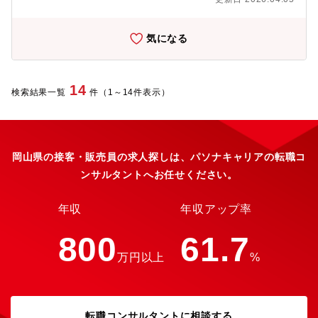
ア【仕事の魅力】・安定性…全体の６割を中国電力のグループ企
業が占めており、取引先は確立されております。また既に取引が
あるため営業活動も行いやすい環境です。・働き方…当社では年
気になる
間休日126日かつ月々の残業も15時間以下で、ワークライフバラ
ンスを整えながら働くことができる環境となっております。
14
検索結果一覧
件（1～14件表示）
岡山県の接客・販売員の求人探しは、パソナキャリアの転職コ
ンサルタントへお任せください。
年収
年収アップ率
800
61.7
万円以上
%
転職コンサルタントに相談する