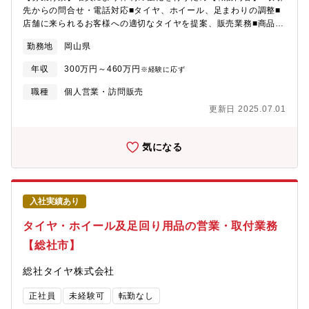
ビュー》「“メイドインジャパン”を伝えられる、誇りある仕事で
先からの問合せ・電話対応■タイヤ、ホイール、足まわりの調整■
す。」「英語に自信はなかったけど、心を込めて接客するうちに
店舗に来られるお客様への適切なタイヤを提案、販売業務■商品の
自然と伝わり、"Perfect!"と笑顔をもらえた瞬間は忘れられませ
配達、現地での取付■カタログ等の作成や補充■見積書の作成、な
ん。」「“売場をどう魅せようか”をスタッフ同士で毎日考えるのが
勤務地
岡山県
ど※安定的にニーズのある職種です。※メーカー公式テキストで
楽しい。ここでは自分のアイデアがちゃんと形になる。」「“ジー
の社内研修で技術が身につきます。※タイヤの商品知識、専門知
ンズソムリエ”の資格取得支援など、プロとして誇れるキャリア形
年収
300万円～460万円
※経験に応ず
識が身につき、車の足まわりのプロになることが出来ます！※業
成ができます。」
務割合は配達3割、作業5割、接客2割となります。
職種
個人営業・訪問販売
更新日 2025.07.01
気になる
入社実績あり
タイヤ・ホイール及足回り用品の営業・取付業務
【総社市】
総社タイヤ株式会社
正社員
未経験可
転勤なし