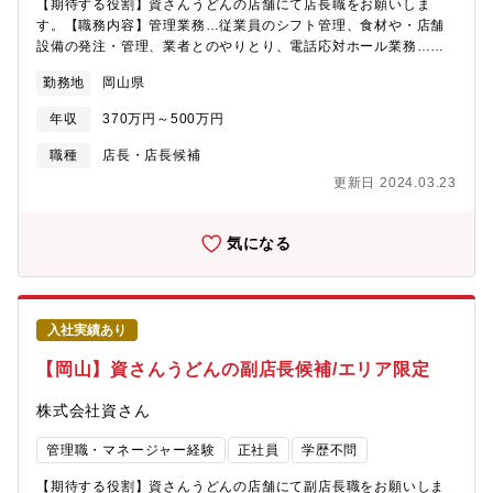
【期待する役割】資さんうどんの店舗にて店長職をお願いしま
す。【職務内容】管理業務…従業員のシフト管理、食材や・店舗
設備の発注・管理、業者とのやりとり、電話応対ホール業務…オ
ーダー確認、料理の配膳キッチン業務…各メニューの味付け・盛
勤務地
岡山県
り付け、揚げ物 等※ピーク時の店舗運のプロになることを期待
しているので、基本的に日勤のシフトに入って頂きます【魅力】
年収
370万円～500万円
九州では地域の方から愛される人気の店舗です。岡山はこれから
新規出店をいたしますが、直にお客様と触れ合い、喜びを感じる
職種
店長・店長候補
ことができます。【募集背景】事業拡大、次世代リーダー候補募
更新日 2024.03.23
集【組織構成】店舗当たり：店長1名、店長候補2～3名、アルバイ
トスタッフ30~40名
気になる
入社実績あり
【岡山】資さんうどんの副店長候補/エリア限定
株式会社資さん
管理職・マネージャー経験
正社員
学歴不問
【期待する役割】資さんうどんの店舗にて副店長職をお願いしま