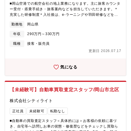
■岡山空港での航空会社の地上業務になります。主に旅客カウンタ
ー受付・搭乗手続き・旅客案内などを担当していただきます。＊
充実した研修制度＊入社後は、e-ラーニングや羽田研修などを通
じて基礎知識を習得していただき、業務ごとのOJTも時間をかけ
勤務地
岡山県
て実施します。安心してご応募ください。配属先は適性によって
決定します
年収
290万円～330万円
職種
接客・販売員
更新日 2026.07.17
気になる
【未経験可】自動車買取査定スタッフ/岡山市北区
株式会社シティライト
正社員
未経験可
転勤なし
■自動車の買取査定スタッフ＜具体的には＞お客様の依頼に基づ
き、自宅等へ訪問しお車の状態・修復歴などをチェックし買取ら