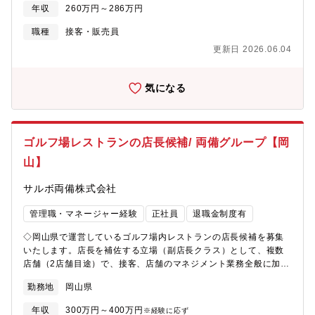
ください。
年収
260万円～286万円
職種
接客・販売員
更新日 2026.06.04
気になる
ゴルフ場レストランの店長候補/ 両備グループ【岡
山】
サルボ両備株式会社
管理職・マネージャー経験
正社員
退職金制度有
◇岡山県で運営しているゴルフ場内レストランの店長候補を募集
いたします。店長を補佐する立場（副店長クラス）として、複数
店舗（2店舗目途）で、接客、店舗のマネジメント業務全般に加
え、簡単な調理（盛り付け、食器洗浄）を行っていただきます。
勤務地
岡山県
メイン店舗に所属して、他店舗の状況によって他店舗へ勤務いた
だくイメージです。（月に5～10回を想定）…後楽ゴルフ倶楽部が
年収
300万円～400万円
※経験に応ず