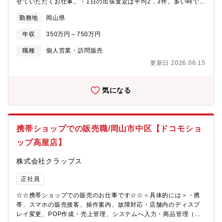
せていただくお仕事。・1日の出張査定は平均2，3件。多い時で1
日5件ほど。同じ車種でもそれぞれ個性があるのが中古車の魅力。
勤務地
岡山県
さまざまな車やたくさんのお客様と出会える仕事です。・接客で
はお客様と接するなかで空気を読む力・対応力などコミュニケー
年収
350万円～750万円
ション能力を磨くことができます。・査定金額はお客様にお車を
売っていただけるか大きな要素の一つですが、他社より査定金額
職種
個人営業・訪問販売
が低くても人柄や接客応対で同社に決めていただけるお客様が実
更新日 2026.06.15
は多いです。同社では高価買取はもちろんですが、誠実なお客様
対応を心がけています。・経験を重ねるごとに対応力・人間力を
磨き、インセンティブとして実績に反映されていく。それが買取
気になる
査定の仕事の魅力です。＜Point＞・売却を検討されているお客様
への対応ですので飛び込み営業のような難しさはありません。・
車に詳しくなくてもOK！入社後は自動車に関する知識・査定ポイ
ント、接客についてのしっかりとした研修プログラムがあります
携帯ショップでの販売職/岡山市中区【ドコモショ
ので未経験・自動車に詳しくない方でも安心して始めていただけ
ップ高屋店】
ます。・査定結果と写真を本部に送信し、査定金額は本部が提
示。自分で査定金額を設定して赤字...なんてことはありません。
株式会社クラップス
・実績に応じたインセンティブあり！平均年収600万円、なかには
1000万円オーバーの社員もいます。 ・個人ノルマではなく、チー
正社員
ム目標を店舗全体で目指すスタイルです。＜業務の流れ＞①お客
様が買取査定サイトに登録②営業事務スタッフがお客様にアポイ
☆☆携帯ショップでの販売のお仕事です☆☆＜具体的には＞・携
ント③査定買取スタッフが出張査定④査定結果を本部に送信。本
帯、スマホの販売接客、操作案内、故障対応・店舗内のディスプ
部からの提示金額でお客様と商談。⑤合意が取れたら買取に伴う
レイ変更、POP作成・売上管理、システムへ入力・商品管理（在
書類や振り込みの手続き④買取車両は自社オークションへ出品※