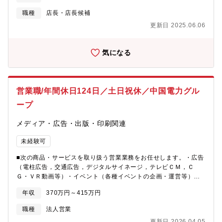
主な勤務先となります。水島ゴルフリンクスへ月数回ヘルプに行
っていただきます。将来的には店長から統括マネージャーを目指
職種
店長・店長候補
せるポジションです。＜具体的な業務内容＞・店舗のオペレーシ
更新日 2025.06.06
ョン（ホールで接客及び簡単な調理）・メンバー管理・教育・店
舗の売上・経費・損益などの数値管理・店舗設備の保全、衛生管
理・食材発注・管理 等
気になる
営業職/年間休日124日／土日祝休／中国電力グル
ープ
メディア・広告・出版・印刷関連
未経験可
■次の商品・サービスを取り扱う営業業務をお任せします。・広告
（電柱広告，交通広告，デジタルサイネージ，テレビＣＭ，Ｃ
Ｇ・ＶＲ動画等）・イベント（各種イベントの企画・運営等）・
印刷（パンフレット，カタログ，チラシ，記念誌，社内報等）・
年収
370万円～415万円
ウェブメディア（ホームページ，ウェブ広告等）・災害備蓄・衛
生対策（備蓄用非常食，防災用品，感染症対策用品等）・採用支
職種
法人営業
援（マイナビ，入社案内，採用動画・ホームページ等）■担当エリ
更新日 2026.04.05