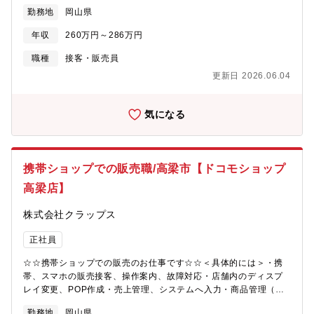
庫確認、顧客への商品入荷連絡、棚卸など）・庶務業務（掃除、
今回募集の買取査定スタッフには③～⑤の業務を担当いただきま
勤務地
岡山県
レジ締め、日報作成等）※社員によるOJTがありますのでご安心
す。
ください。
年収
260万円～286万円
職種
接客・販売員
更新日 2026.06.04
気になる
携帯ショップでの販売職/高梁市【ドコモショップ
高梁店】
株式会社クラップス
正社員
☆☆携帯ショップでの販売のお仕事です☆☆＜具体的には＞・携
帯、スマホの販売接客、操作案内、故障対応・店舗内のディスプ
レイ変更、POP作成・売上管理、システムへ入力・商品管理（在
庫確認、顧客への商品入荷連絡、棚卸など）・庶務業務（掃除、
勤務地
岡山県