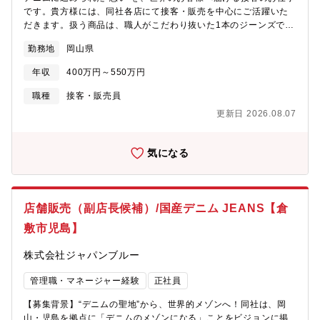
の環境です。④風通しの良い社風販売スタッフの声を商品企画や
です。貴方様には、同社各店にて接客・販売を中心にご活躍いた
運営に反映する文化があります。上下関係よりも“対話”が大切にさ
だきます。扱う商品は、職人がこだわり抜いた1本のジーンズで
れる職場です。《同社で働く社員様インタビュー》「“メイドイン
す。その魅力を、単なる説明ではなく“ストーリー”として語り、届
ジャパン”を伝えられる、誇りある仕事です。」「英語に自信はな
勤務地
岡山県
けるのが役割となります。《具体的な業務内容》■店頭での接客・
かったけど、心を込めて接客するうちに自然と伝わ
販売（国内外のお客様対応）■商品ディスプレイ、売場づくり■裾
り、"Perfect!"と笑顔をもらえた瞬間は忘れられません。」「“売場
年収
400万円～550万円
上げなどの簡単なリペア作業■在庫・売上管理、顧客フォロー■ス
をどう魅せようか”をスタッフ同士で毎日考えるのが楽しい。ここ
タッフの育成・マネジメント【お仕事の魅力・やりがい】■文化を
職種
接客・販売員
では自分のアイデアがちゃんと形になる。」「“ジーンズソムリ
売る接客のお仕事です！ただ“モノ”を売るのではなく、背景にある
エ”の資格取得支援など、プロとして誇れるキャリア形成ができま
更新日 2026.08.07
職人の技術・土地の歴史・ブランドの想いを伝える“ストーリーテ
す。」
リング型”の販売です。■ブランドと共に成長できます！グローバ
ルリブランディングにより、今まさに第二の創業期。チームとし
気になる
てブランドの未来を一緒に育てていく醍醐味があります。■海外と
のつながりを実感28の国と地域に展開しており、店舗には海外の
お客様も多数来店。語学力を活かしたい方にも絶好の環境です。■
風通しの良い社風販売スタッフの声を商品企画や運営に反映する
店舗販売（副店長候補）/国産デニム JEANS【倉
文化があります。上下関係よりも“対話”が大切にされる職場です。
敷市児島】
【キャリアアップについて】副店長候補として、接客だけでなく
育成や売場づくり、数値管理まで幅広く店舗運営に関われるポジ
株式会社ジャパンブルー
ションです。経験を積みながら、将来的には店長やエリア管理な
ど、会社の中核を担うキャリアを目指せます。【同社社員様イン
管理職・マネージャー経験
正社員
タビュー】■「“メイドインジャパン”を伝えられる、誇りある仕事
です。」■「英語に自信はなかったけど、心を込めて接客するうち
【募集背景】“デニムの聖地”から、世界的メゾンへ！同社は、岡
に自然と伝わり、"Perfect!"と笑顔をもらえた瞬間は忘れられませ
山・児島を拠点に「デニムのメゾンになる」ことをビジョンに掲