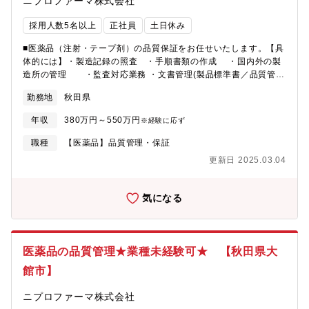
ニプロファーマ株式会社
採用人数5名以上
正社員
土日休み
■医薬品（注射・テープ剤）の品質保証をお任せいたします。【具
体的には】・製造記録の照査 ・手順書類の作成 ・国内外の製
造所の管理 ・監査対応業務 ・文書管理(製品標準書／品質管理
基準書等の管理)■入社後の流れ■入社後は、先輩スタッフの隣で業
勤務地
秋田県
務を見ながら、仕事の流れを覚えていただきます。慣れてきた
ら、担当業務をお任せしていきます。同じラインのスタッフとチ
年収
380万円～550万円
※経験に応ず
ームワークを大切に仕事を進めていきます。■チーム／組織構成■
現在15ラインが稼働しており、大館工場では1,100名が活躍して
職種
【医薬品】品質管理・保証
おります。平均年齢も35歳と若いスタッフが活躍しており活気あ
更新日 2025.03.04
る職場です。■キャリアパス■工場内でのキャリア形成はじめ、本
社QAへのチャレンジなど、社員のキャリアビジョンを鑑みたキャ
リア形成が可能です。■長期就業■男性の育休取得実績あり、産
気になる
休・育休取得者が全員復帰しているなど、長く働いていただける
環境を整備しております。■仕事の魅力■医薬品製造は、綿密、丁
寧なチェックがかかせない仕事となりますが、チームワークを大
切にしながら仲間と協力して仕事を進めていくことができます。
医薬品の品質管理★業種未経験可★ 【秋田県大
何より、医薬品製造は社会貢献度の高い仕事となりますので、自
館市】
分自身が製造に携わった薬が世の中に広まることを実感していた
だけます。■ニプロファーマのトピックス・【製造棟の新設】より
ニプロファーマ株式会社
ニーズの高い医薬品の製造に対応するため、新棟を増設・【新工