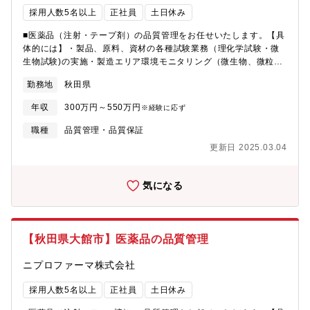
場の設立】医薬品のさらなる製造に向けて、新しい工場の設立を
採用人数5名以上
正社員
土日休み
予定※5名以上採用
■医薬品（注射・テープ剤）の品質管理をお任せいたします。【具
体的には】・製品、原料、資材の各種試験業務（理化学試験・微
生物試験)の実施・製造エリア環境モニタリング（微生物、微粒
子）の確認、培養判定、トレンド作成■入社後の流れ入社後は、先
勤務地
秋田県
輩スタッフの隣で業務を見ながら、仕事の流れを覚えていただき
ます。慣れてきたら、担当業務をお任せしていきます。同じライ
年収
300万円～550万円
※経験に応ず
ンのスタッフとチームワークを大切に仕事を進めていきます。■チ
ーム／組織構成現在15ラインが稼働しており、大館工場では
職種
品質管理・品質保証
1,100名が活躍しております。平均年齢も35歳と若いスタッフが
更新日 2025.03.04
活躍しており活気ある職場です。■キャリアパス工場内でのキャリ
ア形成はじめ、本社QAへのチャレンジなど、社員のキャリアビジ
ョンを鑑みたキャリア形成が可能です。■長期就業◎男性の育休取
気になる
得実績あり、産休・育休取得者が全員復帰しているなど、長く働
いていただける環境を整備しております。■仕事の魅力医薬品製造
は、綿密、丁寧なチェックがかかせない仕事となりますが、チー
ムワークを大切にしながら仲間と協力して仕事を進めていくこと
【秋田県大館市】医薬品の品質管理
ができます。何より、医薬品製造は社会貢献度の高い仕事となり
ますので、自分自身が製造に携わった薬が世の中に広まることを
ニプロファーマ株式会社
実感していただけます。■ニプロファーマのトピックス・【製造棟
の新設】よりニーズの高い医薬品の製造に対応するため、新棟を
採用人数5名以上
正社員
土日休み
増設・【新工場の設立】医薬品のさらなる製造に向けて、新しい