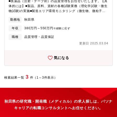
工場の設立を予定※5名以上採用
■医薬品（注射・テープ剤）の品質管理をお任せいたします。【具
体的には】■製品、原料、資材の各種試験業務（理化学試験・微生
物試験)の実施■製造エリア環境モニタリング（微生物、微粒子）
の確認、培養判定、トレンド作成■入社後の流れ入社後は、先輩ス
勤務地
秋田県
タッフの隣で業務を見ながら、仕事の流れを覚えていただきま
す。慣れてきたら、担当業務をお任せしていきます。同じライン
年収
380万円～550万円
※経験に応ず
のスタッフとチームワークを大切に仕事を進めていきます。■チー
ム／組織構成現在15ラインが稼働しており、大館工場では1,100
職種
品質管理・品質保証
名が活躍しております。平均年齢も35歳と若いスタッフが活躍し
更新日 2025.03.04
ており活気ある職場です。■キャリアパス工場内でのキャリア形成
はじめ、本社QAへのチャレンジなど、社員のキャリアビジョンを
鑑みたキャリア形成が可能です。■長期就業◎男性の育休取得実績
気になる
あり、産休・育休取得者が全員復帰しているなど、長く働いてい
ただける環境を整備しております。■仕事の魅力医薬品製造は、綿
密、丁寧なチェックがかかせない仕事となりますが、チームワー
クを大切にしながら仲間と協力して仕事を進めていくことができ
3
検索結果一覧
件（1～3件表示）
ます。何より、医薬品製造は社会貢献度の高い仕事となりますの
で、自分自身が製造に携わった薬が世の中に広まることを実感し
ていただけます。■ニプロファーマのトピックス・【製造棟の新
設】よりニーズの高い医薬品の製造に対応するため、新棟を増
設・【新工場の設立】医薬品のさらなる製造に向けて、新しい工
秋田県の研究職・開発職（メディカル）の求人探しは、パソナ
場の設立を予定※5名以上採用
キャリアの転職コンサルタントへお任せください。