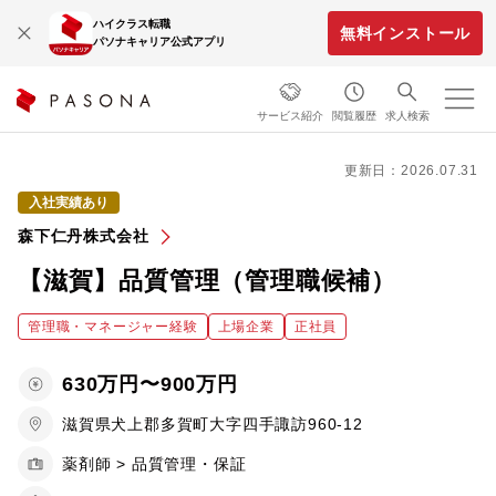
ハイクラス転職
無料インストール
パソナキャリア公式アプリ
サービス紹介
閲覧履歴
求人検索
更新日：2026.07.31
入社実績あり
森下仁丹株式会社
【滋賀】品質管理（管理職候補）
管理職・マネージャー経験
上場企業
正社員
630万円〜900万円
滋賀県犬上郡多賀町大字四手諏訪960-12
薬剤師 > 品質管理・保証