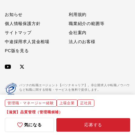
お知らせ
利用規約
個人情報保護方針
職業紹介の範囲等
サイトマップ
会社案内
中途採用求人賃金相場
法人のお客様
PC版を見る
パソナの転職エージェント【パソナキャリア】。非公開求人や転職ノウハウ
など転職に関する情報・サービスを無料で提供します。
管理職・マネージャー経験
上場企業
正社員
「パソナキャリア」は職業紹介優良事業者に認定されています。
※「パソナキャリア」は株式会社パソナが運営する人材紹介・採用支援サービスの名称です
【滋賀】品質管理（管理職候補）
気になる
応募する
Copyright(C) All rights reserved by Pasona Inc.