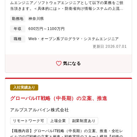
らの非常に高い評価を得ています。
ムエンジニア／ソフトウェアエンジニアとして以下の業務をご担
ライムメーカー等）の厳格なルールに基づいたセキュリティレベ
https://www.itoki.jp/abw/topics/case-study/hitachi-
当頂きます。＜具体的には＞・防衛省向け情報システムの上流設
ル要件が求められており、事業固有の要件を考慮した上で、経営
omika.html【福利厚生】■住宅支援住宅手当制度や寮・社宅制度等
計を主として実施。状況により下流工程、開発についても実施・
や各現場におけるシステムの高度化を推し進めていただきます。■
勤務地
神奈川県
（詳細は勤務事業所により異なります）によって皆さんの住居を
開発したシステムの客先導入及び運用支援、新機能付与に向けた
プロジェクト例：《基幹システム》ERPの刷新・構築《調達》
サポートします。転勤などの際の住居の不安を解消する役割も果
客先ヒアリング・プロジェクトマネジメント・事業提案（運用支
EDIの導入・活用とその先にあるSCMの業務高度化《設計》モデ
年収
600万円～1100万円
たしています。■育児教育育児施設利用費補助、子どもの教育費補
援などで得た知見、業界動向、技術動向などを踏まえたシステム
ルベース開発への移行検討《生産》バーチャル工場などを活用し
助 等※福利厚生制度（参考HP）
コンセプト検討など）・技術開発（研究所や他部門と連携した魅
職種
Web・オープン系プログラマ・システムエンジニア
た生産方法やレイアウト検討ができるデジタルツインの構築など
※https://www.hitachi.co.jp/recruit/newgraduate/company/welfare.h
力機能の検討・開発）【業務の魅力】・安全保障に係るシミュレ
【同ポジションの魅力】■防衛予算の大幅な増加により、新規誘導
更新日 2026.07.01
ーションシステムの提案、開発及び運用支援業務に携わることが
弾の国内外に渡る開発・大幅な増産への対応が見込まれ、宇宙事
できます。新規事業／機能等の提案では、関係部門や研究所など
業でも同様に開発案件が増大しています。また、社内の基盤シス
と連携し、お客様にとっての魅力機能を提案します。・開発にお
気になる
テムの更新も控えており、多岐にわたる変革活動に携わることが
けるニーズヒヤリングでは客先と直接ディスカッションを行い、
できます。 ■重工メーカーの最前線拠点で、業界人しか見ること
要件定義等を実施します。また、運用支援では客先の声を直接聞
ができない航空・宇宙・防衛に関わる製品（および製造過程）を
くことができ、ユーザビリティなどの向上につながる知見を得る
目にすることができる業務です。■DX推進に関わる戦略立案から
ことができます。また、魅力を伝えるための提案資料作成や客先
実行まで幅広い業務に携われるため、プロジェクト管理やデジタ
入社実績あり
コミュニケーションの知見を得ることができます。【事業/製品の
ル技術活用など、幅広いスキルを習得することが可能です。航空
強み】・同社は主要な装備システムおいて強いシェアを持つとと
グローバルIT戦略（中長期）の立案、推進
事業における数十年にわたる製品ライフサイクルや、防衛事業で
もに宇宙利用分野においても有数の技術を有し、各部門、研究所
の厳しいセキュリティ要件など、事業固有の要件を考慮し活動を
などと連携した業務推進、提案を実施します。【使用言語、環
アルプスアルパイン株式会社
すすめるため航空・宇宙・防衛事業でのDX推進、システム導入の
境、ツール】■OS：Windows、Linux■言語：C++(Visual
専門性を確立でき、日本の航空・宇宙・防衛業界の発展へ貢献で
Studio)/C#/JAVA/MATLABなど【採用背景】諸外国の動向、技術
リモートワーク可
上場企業
副業制度あり
きます。【働き方】■残業：25H程度■フレックス制度：有(コアタ
の進歩に応じ、安全保障分野においても必要となる装備・システ
イムなし)■在宅勤務：週1日程度※新幹線通勤も可能。大宮から通
ムは変化し、新しいドメインや民生で着目される技術の取入れが
【職務内容】グローバルIT戦略（中長期）の立案、推進・全社レ
勤している社員も複数名在籍有【企業の魅力】株式会社IHIは、
必要となっております。当課担当する情報システムにおいてもク
ベルでのIT戦略の立案と推進・戦略実現のスキーム構築【組織の