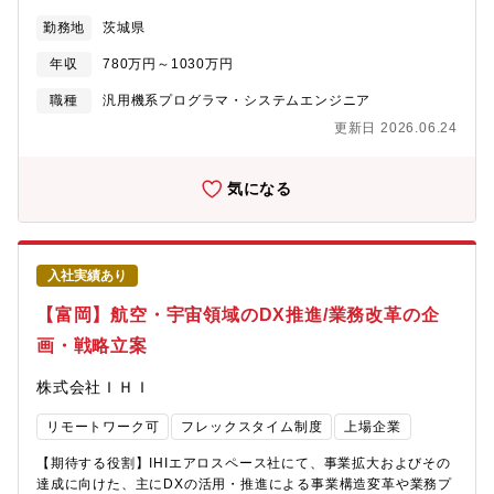
を調整し、ソフトウェアの設計・開発・実装・検証・保守を指揮
勤務地
茨城県
し、ミドルウェアを導入した電力系統監視制御システムの価値提
供に対して責任を負う。ハードウェア、ソフトウェア(オペレーテ
年収
780万円～1030万円
ィングシステムを含む)、ネットワークなど情報通信分野について
の一般的な知識を活用する。所属する組織の方針に基づき、開発
職種
汎用機系プログラマ・システムエンジニア
工程の管理、組織内のメンバーの進捗管理、収支・資産の管理を
更新日 2026.06.24
行う。【職務詳細】電力系統監視制御システムのミドルウェアに
関する以下の職務を行う。・課題またはニーズを探索し、潜在的
な原因、障壁、関連する問題を特定する。・イノベーション戦
気になる
略、パイプライン、ロードマップを形成する可能性がある、イノ
ベーションビジネスケースのプロトタイプを作成するための手段
(アイデア、ソリューションなど。内製と外製の判断を含む) を提
供する。・変更や改善が必要な領域を分析し特定することで、既
入社実績あり
存のソフトウェア開発と新規のソフトウェア開発に貢献する。・
ミドルウェアの提供責任者として、担当するミドルウェアの組織
【富岡】航空・宇宙領域のDX推進/業務改革の企
内適用ユースケースにおいて発生した問題点を特定し、ミドルウ
画・戦略立案
ェア利用者の課題であればその解消の支援を行い、担当するミド
ルウェアの課題であればその解消を推進する。・確立されたプロ
株式会社ＩＨＩ
グラムマネジメント計画 (複数のプロジェクト計画) の中で取り組
みを進めながら、小規模または中規模のプロジェクトを遂行す
リモートワーク可
フレックスタイム制度
上場企業
る。・既存のプロセス、システム、手順に対する改善を提案す
る、マネージャーの指導の下、改善活動プログラム (品質活動等)
【期待する役割】IHIエアロスペース社にて、事業拡大およびその
の一部に関わる計画を提出、実施する。【ポジションの魅力・や
達成に向けた、主にDXの活用・推進による事業構造変革や業務プ