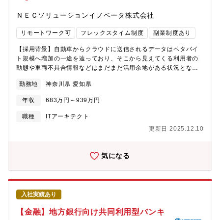
までの全工程を担当しており、その中で主に開発リーダーとして
ＮＥＣソリューションイノベータ株式会社
プロジェクト内外の調整、および開発チーム内の管理をしていた
だくことを想定しています。お一人ではなく、当部門の社員も一
リモートワーク可
フレックスタイム制度
副業制度あり
緒に進めていく体制になります。【配属予定部署】入社後、日本
電気（NEC）へ出向いただきます。出向配属先：日本電気株式会
【採用背景】自動車からクラウドに送信されるデータはペタバイ
社 コーポレートIT・デジタル部門 グループDX統括部【配属事
ト規模へ増加の一途を辿っており、そこから見えてくる利用者の
業部の紹介】NECグループの社内システムの提案、設計、構築か
動態や車両不具合情報などはまだまだ活用余地がある状況となっ
ら運用保守を行っているグループです。勤務地は玉川で、出社、
ています。今後、グローバル視点でのデータ利活用を見越したデ
テレワークを併用して業務遂行しています。【プロジェクト人
勤務地
神奈川県 愛知県
ータアーキテクチャや、利活用に至るまでのアーキテクチャのあ
数】5&#12316;10名【開発環境】使用言語：Apex、使用環境：
るべき姿が模索されており、そういった対応ができる人材が求め
SFDC【コード品質のための取り組み】CI/CD、NCP【開発手
年収
683万円～939万円
られております。【業務内容】自動車メーカーのビッグデータ基
法】ウォーターフォール/アジャイル【情報共有のツール】
盤開発・運用およびデータ利活用システムの開発・運用【想定プ
職種
ITアーキテクト
Zoom、Teams、Outlookなど【本ポジションの魅力】・NECグル
ロジェクト】・クラウド上でデータレイク、DWH、データマート
ープ内の様々な業種の方々と様々な課題に対して、サービス提案
更新日 2025.12.10
を構築し利用に向けて適切なデータ配置を考え、システム化しま
する機会が得られる。・NECグループのサービス事業を担う機会
す。・顧客社内、社外のデータ活用ニーズに対応するべく効率的
が得られる。・将来のリーダーとしてのキャリア形成を図ること
なデータ利用についても同様にシステム化を進めます。【配属予
気になる
ができる。・様々なNEC内のサービスと関わることにより特定領
定部署】第三トランスポート・サービスソリューション統括部モ
域に特化した業務知識ではなく幅広い技術領域・サービス領域に
ビリティ第三グループ【プロジェクト人数】50名【開発環境】使
精通することができる。【入社後のキャリアパス】入社後は、既
用言語：Java, Python使用環境：AWS 一部 GCPAWSの主要なサ
存メンバーから説明を受け、少しづつ作業に慣れていただきたい
ービスとしてはS3, ECS, Redshift, Kinesis など【コード品質の
と思います。慣れれば、SFDC案件の開発を受け持つリーダとして
入社実績あり
ための取り組み】静的コード解析ツール【開発手法】アジャイル
作業していただくことを想定しています。【リモートワーク/出社
【情報共有のツール】
【金融】地方銀行向け共同利用型バンキ
比率】リモートワーク80%、適宜20%出社【出向】有【客先常
TeamsRedmineasanaJIRAconfluence【本ポジションの魅力】