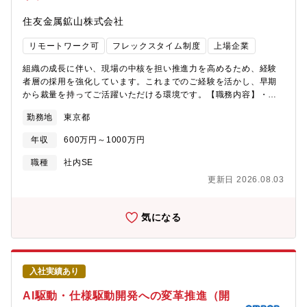
できる新商品・技術をスピーディに提供することに貢献できま
け、ステークホルダー調整、SLO/運用KPI設計■ インフラ担当全
住友金属鉱山株式会社
す。② 技術的挑戦と最先端技術への関与ができます-生成AI、AIエ
社共通で利用するコーポレートITインフラの企画、設計・構築、
ージェント・マルチエージェントなど、現在注目されている技術
運用・ゼロトラストセキュリティを目指したITインフラ基盤の構
リモートワーク可
フレックスタイム制度
上場企業
に挑戦できます。-これらの技術開発を通じて、ご自身のキャリア
築や、クラウドサービスのInfrastructure as Code化を推進・
開発・スキルアップを図ることができます。③ キャリアと成長の
Okta（IdP）の導入、連携、および管理・Jamf Pro、Microsoft
組織の成長に伴い、現場の中核を担い推進力を高めるため、経験
機会があります-AI活用したプロセス革新に取り組まれている商品
Intuneを利用したゼロタッチキッティング環境の構築・SaaSサー
者層の採用を強化しています。これまでのご経験を活かし、早期
群ごとに分かれている多様な経験を持たれたソフト開発エンジニ
ビスの設定・変更管理■オフィスネットワーク全社共通のコーポレ
から裁量を持ってご活躍いただける環境です。【職務内容】・国
アとの交流なども交えて、ご自身のキャリア形成・成長の機会を
ートITのうち、特に「各拠点のオフィスネットワーク」に関する
内外グループ会社を対象としたセキュリティ企画、導入推進、運
得ることができます。
企画、設計・構築、運用・新オフィスネットワークの設計・構
勤務地
東京都
用業務具体例：認証サーバの監視設計、インターネットセキュリ
築・フロア増床、レイアウト変更に伴うネットワークの設計・構
ティ展開、セキュリティインシデント対応マニュアル作成、メー
築・ゼロトラストネットワークなどの新規ソリューションの検
年収
600万円～1000万円
ルセキュリティ強化、セキュリティソフト更新計画策定 など【ポ
討・PoC■業務アプリケーション複雑な経営・事業課題の解決と
ジションの魅力】・自分の仕事が「会社グループのセキュリティ
職種
社内SE
EXのシンプル化を目指し、社内情報システムを担当事業戦略・課
を担っている」という大きな責任と誇りを感じることができま
題解決のため、業務システムに対する要件定義からリリースまで
更新日 2026.08.03
す。・ITセキュリティは日々新たな脅威が登場し、技術も進化し
を推進・「Sansan」事業の基幹システムである
続ける分野です。最新の知識や技術を学び続けることで、自分自
Salesforce/Gainsightのプロジェクト推進・開発・運用・
身も常に成長できる環境です。【キャリアパス】・様々な施策遂
気になる
「Eight」事業における顧客・請求管理基盤システムのプロジェク
行を通して、企画から運用まで幅広い業務に携わっていただきま
ト推進・開発・運用・業務改革プロジェクトにおける開発プロジ
す。・その後情報セキュリティマネージャーとして、組織全体の
ェクトリードと技術的負債解消※ SalesforceはSalesforce, Inc.
セキュリティ戦略策定・運用を行っていただきます。・組織マネ
の商標であり、許可のもとで使用しています。【募集背景】事業
ジメントのポジションとしては「チームリーダー」「グループリ
成長に向けた社内ITにおける開発・運用業務体制の強化、ならび
入社実績あり
ーダー」「新居浜センター長」「情報システム部長」がありま
に社内へのIT活用と業務標準化を促進するため。【ポジションの
す。【募集部門】情報システム部 セキュリティガバナンスグル
AI駆動・仕様駆動開発への変革推進（開
魅力】■最大の魅力は、ユーザーである従業員と非常に近い距離で
ープ人数：8名/男性8名、女性0名年齢構成・60代2名、50代1名、