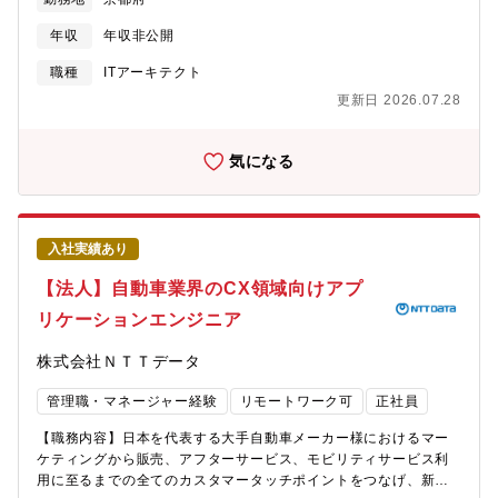
義（QFD等に基づく開発優先度付け）・開発要件を実現できるア
他・O365【組織構成】■商品事業本部 テクノロジーイノベーシ
ーキテクチャの検討・既存ソフトウェア（Sysmac Studio）のソ
ョンセンタ 開発部同部門は、PLCを中心とした制御機器の技術
年収
年収非公開
ースコード分析と流用できる箇所の特定・上流設計（ユースケー
開発を担う部門であり、20代を中心とする10名弱の若いチームで
ス分析、状態遷移・シーケンス・データフロー・クラスの諸設
職種
ITアーキテクト
す。特に、生成AI、仮想化（Docker、ハイパーバイザ）、映像活
計）・PoC開発（RAPID開発）【募集背景】■日本の製造業を始
用などの技術をPLC・開発環境に搭載する技術の開発を行ってい
更新日 2026.07.28
めとするモノづくり現場は、熟練技術者の高齢化、人財不足、属
ます。■我々は、業界No1の心理的安全性の高い職場を目指してい
人化した開発に起因した低い開発生産性、など深刻な課題に直面
ます。・20代を中心とした若いチームです。・1on1や面接を通じ
しています。我々は、生成AIやシミュレーションなどDX技術やネ
気になる
て、ご自身のWILLの表出を大事にする職場です。・ご自身のキャ
ットワーク技術を活用し、製造業のお客様の開発生産性向上を通
リア形成が可能です（e-learning補助、資格取得時の報償の制度
じて、世界や日本の製造業をより良くしていくことを目指してい
あり。職場内での勉強会あり）。・業務状況に応じたメリハリの
ます。我々と一緒に、「製造業DX」の推進を通じて製造業をより
ある働き方、性別に関係なく育児休業が取りやすい、非常に働き
良くしていきたい、という想いを持った方を、業界・企業問わず
やすい職場です。【本ポジションの魅力】■世界・日本の製造業を
入社実績あり
幅広く募集しています（制御機器の開発経験は問いません）。
より良くする、に貢献できます・世界や日本の製造業が抱える深
【具体的な仕事内容に対しての期待する成果】■製造業・社会への
【法人】自動車業界のCX領域向けアプ
刻な問題（高齢化・人財不足・生産性向上など）の解決に貢献で
貢献PLCプログラム開発の自動化を進めることで、製造業が直面
きます。■技術的挑戦と最先端技術への関与ができます・仮想化、
リケーションエンジニア
する深刻な問題（熟練技術者の高齢化、人財不足、属人化した開
生成AI、AIエージェント・マルチエージェントなど、現在注目さ
発に起因した低い開発生産性）の解決に貢献できます。■事業への
れている技術に挑戦できます。・これらの技術開発を通じて、ご
株式会社ＮＴＴデータ
貢献お客様と一緒に課題解決をすることで、お客様の事業拡大に
自身のキャリア開発・スキルアップを図ることができます。■キャ
貢献し、結果、自社のコントローラ事業拡大に貢献できます。■ご
リアと成長の機会があります・技術志向の若手メンバーと共にご
管理職・マネージャー経験
リモートワーク可
正社員
自身のキャリアの成長・製造業DXの最前線で、社会的意義のある
自身のキャリア形成・成長の機会を得ることができます。【求め
PLCプログラム開発の自動化に関わることができます・同社での
る人物像】■チームワーキングに喜びを感じる方■新しい技術に興
【職務内容】日本を代表する大手自動車メーカー様におけるマー
経験を積むことで、社内外でのテックリーダとして活躍できる可
味を持ち、チャレンジしていく方■自ら率先して開発に取り組む方
ケティングから販売、アフターサービス、モビリティサービス利
能性があります【使用する開発言語・ソフト・装置/機器等】■ 開
用に至るまでの全てのカスタマータッチポイントをつなげ、新た
発環境・使用言語・クラウドインフラ：AWS、Azure・UMLツー