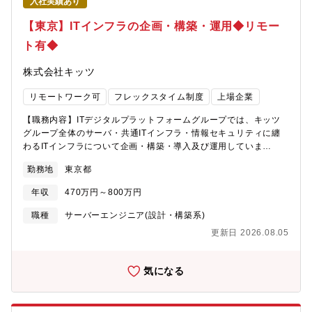
も」「どこでも（誰でも）」「何度でも」「何でも」同じものを
入社実績あり
やりがい】 デジタルファクトリー化・自動化というテーマを製造
製造する溶接ワイヤ積層造形の技術開発によって、神戸製鋼所の
現場に近いところで取り組むことで、ものづくりプロセスを根本
【東京】ITインフラの企画・構築・運用◆リモー
ものづくり変革の促進とその価値を提供する新事業の創出するこ
から変革する実感を得ながら業務推進しています。自身の提案を
とです。【働き方】・平均残業時間：20時間程度/月・リモートワ
ト有◆
具現化することが現場の生産性向上や品質向上に直結し、グロー
ーク：全社制度として月10日まで利用可能
バルな製造拠点への波及効果も大きい仕事です。また、多様な専
株式会社キッツ
門家と協働しながら、自身の技術力・マネジメント力を大きく伸
ばすことができます。【技術力】 インクジェットヘッド生産にお
リモートワーク可
フレックスタイム制度
上場企業
けるデータベース構築やIoT技術活用、データ活用、分析基盤構築
に豊富な実績があります。社内外のエンジニアと連携し、クラウ
【職務内容】ITデジタルプラットフォームグループでは、キッツ
ド技術やAI活用、セキュリティ強化にも積極的に取り組んでいま
グループ全体のサーバ・共通ITインフラ・情報セキュリティに纏
す。これらの技術力を活かして、現場の課題解決や新たな価値創
わるITインフラについて企画・構築・導入及び運用していま
出にチャレンジしています。【入社後の研修体制】 社員一人ひと
す。・サーバー、クラウド (IaaS、PaaS)、ミドルウエア、DB・
りが自律的に成長できるよう、充実した研修体制を整えていま
勤務地
東京都
SAP Basis・共通ITインフラ (認証基盤、データ連携基盤、Big
す。全社共通の階層別・選択型研修やグローバル研修、キャリア
Data基盤、仮想デスクトップ基盤など)・情報セキュリティ対策
開発支援に加え、当部門ではOJTや外部専門家と連携した多様な
年収
470万円～800万円
(EDR、WAF、脆弱性検査、SASE、SOC/CSIRTなど)業務プロセ
教育機会を提供しています。これにより、個人の技術力だけでな
ス管理原則、ITSMに基づくプロセス管理。案件進行の多くは、ウ
職種
サーバーエンジニア(設計・構築系)
く、チームで協力して成果を出す力も高めることができます。さ
ォーターフォール型の進行管理。特性により、アジャイル開発型
らに、クラウドやDX、AIなどの先端分野のスキル習得や資格取得
更新日 2026.08.05
の進行管理もあり。【配属予定部署】ITデジタルプラットフォー
も積極的にサポートし、社員のキャリア形成を継続的かつ力強く
ムグループ【募集背景】退職にともなう後任補充
後押ししています。【募集背景】 ブラザーグループでは民生用及
気になる
び産業用のインクジェット製品を過去20年以上に亘り生産し続け
てきました。そしてブラザーグループビジョン「At your
side2030」においてインクジェット事業のさらなる飛躍を最重点
方針として掲げています。そのインクジェットヘッドの製造主力