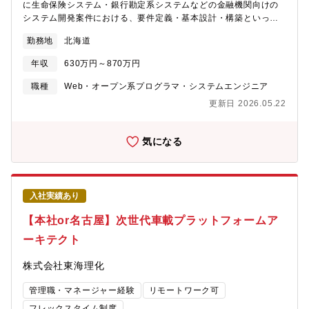
ちは、まずお客様の課題やゴールを共有することから始め、その
に生命保険システム・銀行勘定系システムなどの金融機関向けの
解決の手段としてコミュニケーションIT、オフィスIT、AI、IoTな
システム開発案件における、要件定義・基本設計・構築といった
どあらゆる先端技術を駆使し、お客様のゴールに向かって一緒に
上流工程から、開発業務及びマネジメント業務をご担当いただき
勤務地
北海道
走るビジネスモデルです。このビジネスモデルが、お客様からも
ます。（お客様との折衝・調整、課題のヒアリング、課題提起、
支持され多く引き合いを頂き、事業を組織して以来年率１５％の
プロジェクトメンバーの管理、案件進捗・品質管理及び報告等）
年収
630万円～870万円
事業成長を遂げ、現在約200名の社員が活躍しています。様々な有
※NTTデータと共同で行っていく案件が多く、安定性も高く、や
識者がいるNRIの仲間と一緒に、あなたのコミュニケーション力、
りがいのある環境です。※お持ちのご経験やスキルに応じて、リ
職種
Web・オープン系プログラマ・システムエンジニア
先端技術への洞察力と理解力、プロジェクトの計画力と実行力を
ーダやサブリーダーとしてご活躍いただけます。※4,5名～50名程
更新日 2026.05.22
磨いてみませんか？
度と様々な規模のプロジェクトがありますので、今までのご経験
やご志向に応じて、ご相談をさせていただきます。※北海道内の
案件が増加傾向にあることから、北海道のIT課題に上流工程から
気になる
携わることができます。【案件の魅力】◎大手金融機関の開発案
件等の大規模案件にも携わることができます◎地域住民の豊かな
暮らしを支える、やりがいある業務です◎これまで培ってきた同
社のノウハウをフル活用し、最新技術を駆使した開発スキルを得
入社実績あり
ることができます◎システムが進化し続けている大手金融機関の
最新案件を担当も可能◎金融領域は20～30年続くプロジェクトも
【本社or名古屋】次世代車載プラットフォームア
多く、より多くの業務知識を得ることができ、顧客と信頼関係を
ーキテクト
築くことができます◎フォローアップ体制や勉強会があるので業
務を通してスキルアップができます◎プロジェクトを通じて、現
株式会社東海理化
場・顧客から直接評価をいただくことができます＼スキルアップ
の機会／・AI技術を身に着けることが可能・ローコード技術での
管理職・マネージャー経験
リモートワーク可
開発の最先端技術含め、NTTデータグループのノウハウが蓄積さ
れているので、プロジェクト資料を見ることができたり、業務を
フレックスタイム制度