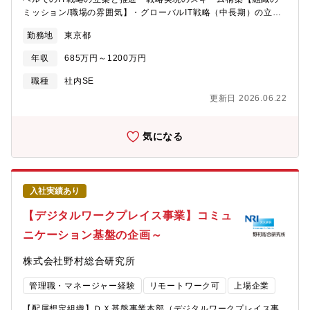
1853年創業の歴史ある総合重工業メーカーです。創業以来、造船
ラウド化、デバイスの変化、機械学習の活用、省力化などの取り
ミッション/職場の雰囲気】・グローバルIT戦略（中長期）の立
から陸上機械、さらに航空・宇宙分野へと事業領域を拡げ、日本
入れが必要となり、変化に追従し、開発・提案力を強化するため
案、推進・他社から転職されてご活躍いただいている方々が多数
の産業界を支えるリーディングカンパニーとして成長してきまし
勤務地
東京都
のシステムエンジニア／ソフトウェアエンジニア採用に関わる募
いる職場です。【本ポジションの魅力】・経営戦略実現にむけた
た。現在では、航空・宇宙、エネルギー・プラント、産業機械、
集です。担当する事業の開発、マネジメント推進から、新機能の
IT環境の構築に挑戦できます。・IT戦略を通じて、全体に影響を与
社会インフラ・建設など、幅広い分野で活躍しています。「技術
年収
685万円～1200万円
提案に携わって頂きたいと考えております。【職場環境】・平均
えるリーダーシップを発揮できます。・会社の未来を形作る役割
をもって社会の発展に貢献する」「人材こそが最大かつ唯一の財
残業時間：20時間／月・テレワーク頻度：リモートワーク環境は
を担い、挑戦的で成長機会に満ちた環境を提供します。【募集背
職種
社内SE
産である」という経営理念のもと、常に新しい時代を切り拓き続
あるが、開発フェーズでは開発室での作業となる。【入社後のキ
景】新しい取り組みに伴い、推進者・有識者の増員が必要である
けていることもIHIの大きな魅力です。最先端技術の追求と人材重
更新日 2026.06.22
ャリアステップイメージ】課で担当するシステムの開発フェーズ
ため【組織構成】情報システム部 IT戦略推進課【同社につい
視の社風により、社員一人ひとりが大きなやりがいを感じながら
にもよりますが、初年度はOJTを通じて、同社のシステム開発に
て】・2019年に電子部品事業に強みを持つアルプス電気株式会社
働くことができます。
関わる設計・開発プロセスにおける一連の作業と社内調整・手続
と車載情報通信機器事業に強みを持つアルパイン株式会社が経営
気になる
き、基準などのご理解及び習得を実施いただきます。適宜、社内
統合し、アルプスアルパイン株式会社が誕生しました。・同社は
研修などのOFF-JTも参加して頂き、製品ドメイン知識及び技術力
日本を中心に、アメリカ、ヨーロッパ、アジア、中国の85ヶ所に
向上も図っていただきます。その後、小/中規模の開発を立ち上が
開発、生産、販売拠点を展開。約40,000種類の電子部品を世界中
りから経験して頂きたいと考えております。【使用言語、環境、
の約2,000社の顧客企業に供給。世界シェアがトップクラスの製品
入社実績あり
ツール】■OS：Windows、Linux■言語：C++(Visual
も複数ある真のグローバル企業です。・連結売上高9000億超！日
Studio)/C#/JAVA/MATLABなど【組織のミッション】・DS本・鎌
本が世界に誇るプライム上場「総合電子部品メーカー」である同
【デジタルワークプレイス事業】コミュ
倉製作所安全保障における各種装備・システムの開発、宇宙利用
社は、“世界のものづくり”を支えています。・フレックス制度導
ニケーション基盤の企画～
に関わる機器・システムの開発・統合情報システム部安全保障分
入、在宅勤務は最大週3日まで可能で個人の状況に合わせた働き方
野における情報システム(業務系システム、車両等搭載型の業務シ
が可能です。・パソナから入社実績多数の企業です。
株式会社野村総合研究所
ステム)の提案、設計、開発・システムインテグレーションセンタ
ー（SIセ）防衛省向け情報システムの開発、防衛宇宙利用分野に
管理職・マネージャー経験
リモートワーク可
上場企業
おける新規事業の提案
【配属想定組織】ＤＸ基盤事業本部（デジタルワークプレイス事