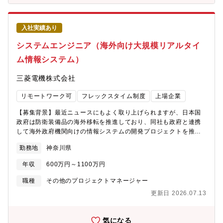
ールを共有することから始め、その解決の手段としてコミュニケ
ーションIT、オフィスIT、AI、IoTなどあらゆる先端技術を駆使
し、お客様のゴールに向かって一緒に走るビジネスモデルです。
入社実績あり
このビジネスモデルが、お客様からも支持され多く引き合いを頂
き、事業を組織して以来年率１５％の事業成長を遂げ、現在約200
システムエンジニア（海外向け大規模リアルタイ
名の社員が活躍しています。様々な有識者がいるNRIの仲間と一緒
ム情報システム）
に、あなたのコミュニケーション力、先端技術への洞察力と理解
力、プロジェクトの計画力と実行力を磨いてみませんか？ 【参考
三菱電機株式会社
資料】■デジタルワークプレイス事業のホームページ デジタルワ
ークプレイス事業について：
リモートワーク可
フレックスタイム制度
上場企業
https://www.nri.com/jp/service/solution/ips/dwp デジタルワー
クプレイス事業での業務について：
【募集背景】最近ニュースにもよく取り上げられますが、日本国
https://www.nri.com/jp/service/solution/ips/dwp/dwp_recruit■
政府は防衛装備品の海外移転を推進しており、同社も政府と連携
転職者メッセージ コミュニケーション基盤エンジニア（2020年
して海外政府機関向けの情報システムの開発プロジェクトを推進
キャリア入社 竹中 翔太郎）
しています。当社が保有するリアルタイム情報処理技術を活用し
http://career.nri.co.jp/members/members05.html【会社の魅
勤務地
神奈川県
た情報システムの開発の中核を担い、国際的なプロジェクトを一
力】■日系最大手シンクタンクであり、強力な顧客基盤やリソース
緒に推進していただけるシステムエンジニアを募集いたします。
を保有しており、総合的な提案が可能です（時価総額上位50社の
年収
600万円～1100万円
【ミッション】海外政府機関向け情報システム開発プロジェクト
90％がクライアントになります。）。■未来予測、社会提言からコ
において、システムエンジニアとして上流工程からプロジェクト
職種
その他のプロジェクトマネージャー
ンサルティング、システム開発、アウトソーシングまで、超上流
推進まで幅広く担っていただきます。具体的には、ユーザー要求
から一気通貫でのサービス提供が可能です。■業界内でも年収水準
更新日 2026.07.13
を踏まえたシステム設計・ソフトウェア設計、試験計画の策定、
が高い企業であり、2022年全社平均年収は1200万を超えます。
社内関連部門と連携したプロジェクトマネジメントを通じて、シ
年収アップが期待できる企業です。■競合他社の営業利益率8％前
ステムの確実な導入・運用開始を実現することがミッションで
気になる
後に対し、NRIは17,4％（2022年）と高い営業利益率を誇りま