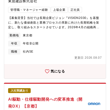
東急建設株式会社
管理職・マネージャー経験
上場企業
正社員
【募集背景】当社では長期企業ビジョン『VISION2030』を基盤
に、新たな価値創造と業務プロセスの革新に向けた長期戦略を策
定し、取り組みをスタートさせています。2026年4月の組織再編
により、全社デジタル・IT戦略の策定・推進を担うデジタル戦略
勤務地
東京都
部が新たに発足しました。「ビジネスに直結するDX」への転換を
加速するため、全社横断のデジタル・IT施策の企画・推進をリー
年収
年収非公開
ドし、プロジェクトマネジメント業務を担っていただける方を募
集します。【仕事内容】デジタル推進室 デジタル戦略部（戦略・
職種
社内SE
企画グループ）において、以下の業務を担当していただきま
更新日 2026.08.07
す。・全社デジタル・IT戦略の策定・推進および関連プロジェク
トの総括管理・デジタル・IT投資の年次予算策定・評価および施
策の企画・優先度付け・デジタルサービス創出に向けた各部門と
気になる
の連携・企画推進・デジタル推進に関わる社内委員会・分科会等
の企画/運営及び社内外ステークホルダーとの調整【仕事の魅力】
経営陣やビジネス部門と距離の近い立場で、全社のデジタル・IT
戦略策定から実行まで一貫して関わることができます。デジタル
入社実績あり
技術を活用した業務改革や価値創造に取り組み、多様な部門と連
携してプロジェクトを推進することで、仕事を通して自己成長と
AI駆動・仕様駆動開発への変革推進（開
スキルアップの機会を得られるだけでなく、デジタルを通して企
発DX）【京都】
業の発展にも直接貢献ができる、大きなやりがいを感じられるポ