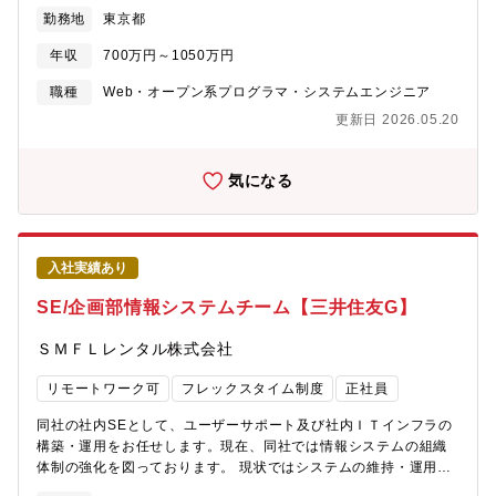
な顧客体験を創り上げることが我々のミッションになります。カ
ル：EnterpriseArchitect・プログラミング：C++/C#・解析ツー
勤務地
東京都
スタマージャーニー全体をデザインした上で、CMS、MA、
ル：Coverity・コード管理：Git■ プロジェクト・タスク管理・
CRM、ビッグデータ分析、認証等、多様なデジタルソリューショ
Jira / Redmine / Slack など■ その他・O365【組織構成】■商品
年収
700万円～1050万円
ン・テクノロジーを活用して顧客体験とそれを支えるバックエン
事業本部 テクノロジーイノベーションセンタ 開発部同部門
ドの仕組みを提供していきます。複数のチームがクライアントの
職種
Web・オープン系プログラマ・システムエンジニア
は、PLCを中心とした制御機器の技術開発を担う部門であり、20
状況にあわせて戦略的に活動を行っていますので、チームに参画
代を中心とする10名弱の若いチームです。特に、生成AI、仮想化
更新日 2026.05.20
して徐々に業務に慣れて頂きながら、多様なプロジェクトを経験
（Docker、ハイパーバイザ）、映像活用などの技術をPLC・開発
頂けます。【アピールポイント（職務の魅力）】自動車業界は
環境に搭載する技術の開発を行っています。■我々は、業界No1の
CASEのトレンドに代表されるように大変革期にあり、モビリティ
気になる
心理的安全性の高い職場を目指しています。・20代を中心とした
サービスカンパニーへの変革、顧客を中心としたリアルとバーチ
若いチームです。・1on1や面接を通じて、ご自身のWILLの表出
ャルの融合等の顧客経営課題に対し、デザインから実装、成果創
を大事にする職場です。・ご自身のキャリア形成が可能です（e-
出までEnd to Endでチャレンジが出来る職務になります。また、
learning補助、資格取得時の報償の制度あり。職場内での勉強会
技術的にもAI、ビッグデータ解析、パブリッククラウド、最新デ
あり）。・業務状況に応じたメリハリのある働き方、性別に関係
入社実績あり
ジタルソリューションの活用、アジャイルプロジェクトの実行
なく育児休業が取りやすい、非常に働きやすい職場です。【本ポ
等、新しい領域へのチャレンジも可能です。【参考情報】
SE/企画部情報システムチーム【三井住友G】
ジションの魅力】■世界・日本の製造業をより良くする、に貢献で
https://www.nttdata.com/jp/ja/industries/mobility/https://mis-
きます・世界や日本の製造業が抱える深刻な問題（高齢化・人財
mobility.nttdata.com/https://www.nttdata.com/global/ja/recruit/uptod
ＳＭＦＬレンタル株式会社
不足・生産性向上など）の解決に貢献できます。■技術的挑戦と最
【PJT事例】日産自動車様LINE×AIチャットボットによるスマホか
先端技術への関与ができます・仮想化、生成AI、AIエージェン
らの試乗予約https://www.nttdata.com/jp/ja/case/2019/012801/
リモートワーク可
フレックスタイム制度
正社員
ト・マルチエージェントなど、現在注目されている技術に挑戦で
【組織情報】製造業向けのプロジェクトを主導するシステムイン
きます。・これらの技術開発を通じて、ご自身のキャリア開発・
テグレーション事業本部内において、大手自動車メーカー、Tier1
同社の社内SEとして、ユーザーサポート及び社内ＩＴインフラの
スキルアップを図ることができます。■キャリアと成長の機会があ
メーカー等をクライアントとしている事業部になります。また、
構築・運用をお任せします。現在、同社では情報システムの組織
ります・技術志向の若手メンバーと共にご自身のキャリア形成・
NTTデータグループ内で自動車業界向けビジネスを展開するグル
体制の強化を図っております。 現状ではシステムの維持・運用に
成長の機会を得ることができます。【求める人物像】■チームワー
ープ会社を主導しプロジェクトを推進する役割も担います。【想
リソースの大半を割かざるを得ない状況であり、ＤＸ施策やセキ