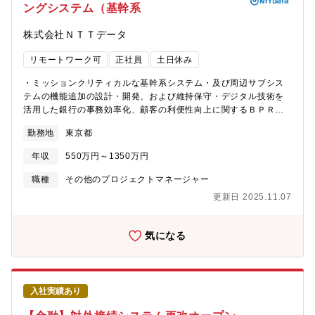
駐】無【応募者へのメッセージ】既存システムのモダナイゼーシ
ングシステム（基幹系
まだ世界的にも少ない事例を自分自身の考えを持って推進してい
ョンや開発・運用・保守業など、いろいろな経験ができる職場だ
くことができます。【入社後のキャリアパス】入社後から領域内
と思います。また、いろいろなラーニング教育も受講でき、スキ
株式会社ＮＴＴデータ
の特定プロジェクトに参加いただき、現場の仕事を経験しながら
ルアップすることもしやすい環境かと思います。
全体理解をしていただきます。入社1年程度（スキルなどによる）
リモートワーク可
正社員
土日休み
を目途に領域内の特定プロジェクトのリーダーとして推進いただ
き、その後、対応いただくプロジェクトを拡大してデータ利活用
・ミッションクリティカルな基幹系システム・及び周辺サブシス
全体に精通していっていただきます。【働き方】リモート中心の
テムの機能追加の設計・開発、および維持保守・デジタル技術を
働き方になります。案件の状況により適宜出社を調整する場合が
活用した銀行の事務効率化、顧客の利便性向上に関するＢＰＲサ
あります。（出社場所は、同社最寄り拠点）【出向】無【客先常
ービスの企画・設計・開発地方銀行向け共同利用型バンキングシ
駐】無【応募者へのメッセージ】～在籍者の声をご紹介します！
勤務地
東京都
ステムパッケージ（BeSTA）をベースに銀行の心臓部である基幹
～・若い内から裁量権のある仕事を任せてもらえる。 周りを見
系システムの設計・開発を行い、地銀共同センターの運営を行っ
ていて2～3年目で既にリーダーを任せられている方がいると感じ
年収
550万円～1350万円
ています。当該パッケージは、複数の銀行でご利用いただくこと
ています。 またキャリア入社後は、前職と比較して裁量のある
から、複数の銀行様の要望を共同仕様として取りまとめる必要が
職種
その他のプロジェクトマネージャー
仕事を任せて貰えていると感じています。 具体的には、仕様の
あり、その難易度が高さが魅力の１つです。お客様である銀行に
作成から担当させていただけたのが、非常に良い経験になってい
更新日 2025.11.07
コストメリットを享受いただけるよう、より魅力的なパッケージ
ます。 （前職では決められた要求事項から逸脱しないような事
の開発を進めていきます。銀行の事務フローは、紙・印鑑による
を求められる工程がメインであったが、方針決定や要求に対する
現物による手続きが多く、接続先システムの多様化により制御が
気になる
仕様作成などを若い内から経験出来るという点が良いと思いま
複雑化してきており、タブレットでの対面受付・ワークフロー化
す。）（20代男性）・想像していたよりも近くで、PJや仕事がど
やWeb受付完結機能の構築（非対面サービスの拡充）のご要望を
のように進行されているかを学ぶことができる。 （20代男
多く頂いており、銀行のＤＸ・新しい事務フロー策定をお客様と
性）・教育の環境が整っている。（社内研修以外にも個人で
ともに検討しています。また、近年、銀行は顧客接点の拡大や新
Udemyなどの講座受講ができるのがすごい嬉しい） （20代男
入社実績あり
たな収益源の獲得を目指し、異業種との連携のニーズも高まって
性）・周りの方の知識、技術レベルが高い (成長意欲が高い) IPA
います。これらお客様が抱える課題、ニーズについて、関連ベン