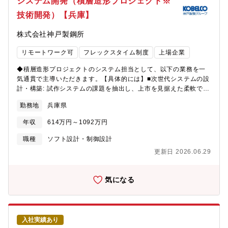
システム開発（積層造形プロジェクト※
圧倒的な強みであり、資源事業、製錬事業、材料事業と川上から
DX技術やネットワーク技術を活用し、製造業のお客様の開発生産
川下まで事業展開しているため事業の安定性が非常に高いです。■
技術開発）【兵庫】
性向上を通じて、世界や日本の製造業をより良くしていくことを
社員を大切にし、組織の一人一人の力を十分に発揮することで企
目指しています。我々と一緒に、「製造業DX」の推進を通じて製
業として成長していこうというスタンスです。ワークライフバラ
株式会社神戸製鋼所
造業をより良くしていきたい、という想いを持った方を、業界・
ンス向上の一環で産休・育休の取得体制が整備されています。ま
企業問わず幅広く募集しています（制御機器の開発経験は問いま
た、男女問わず仕事を任せる企業文化があり、性別を問わず活躍
リモートワーク可
フレックスタイム制度
上場企業
せん）。◆具体的な仕事内容に対しての期待する成果本職種は、
できる環境づくりにも取り組んでいる、働き易い環境の企業で
従来のソフトウェア開発プロセスを改善する役割ではなく、AIエ
す。
◆積層造形プロジェクトのシステム担当として、以下の業務を一
ージェントと人が協働する次世代のソフトウェア開発プロセスを
気通貫で主導いただきます。【具体的には】■次世代システムの設
ゼロから設計するポジションです。要求仕様から設計・実装・評
計・構築: 試作システムの課題を抽出し、上市を見据えた柔軟で堅
価までを一気通貫でつなぐ仕組みの構築を通じて、将来のソフト
牢なシステムアーキテクチャの設計・再構築■要件定義・PM業務:
ウェア開発の標準プロセスを創り上げることに挑戦いただきま
勤務地
兵庫県
制御系・強度系の専門研究員と連携し、物理現象をデジタルで制
す。このプロセス構築・展開を通じて、自社の開発エンジニアに
御するための要件定義およびプロジェクト管理■ハードウェア連携
新たな成長機会も提供し、AIエージェントとエンジニアが一緒に
年収
614万円～1092万円
実装: 溶接ロボットや電源の制御技術をシステムへ統合する実装支
成長していく新たなキャリア像を作り上げていくことにも繋げて
援■技術資産のドキュメント化: 試行錯誤のプロセスをナレッジ化
職種
ソフト設計・制御設計
いくことを期待しています。◆使用する開発言語・ソフト・装置/
し、将来の「標準化（業界ルール作り）」へと繋げる活動。【募
機器等■ 開発環境・使用言語- AI基盤：GitHub Copilot（GPT5、
更新日 2026.06.29
集背景】同社では、労働人口減少や市場縮小に伴い、省人化かつ
Claudeなど）- クラウドインフラ：AWS、Azure■ プロジェク
製造期間削減、コスト削減が実現可能な、アーク溶接を基にした
ト・タスク管理- Jira / Redmine / Slack など■ その他- M365◆こ
積層造形に関わる技術開発に2014年から取り組んでまいりまし
気になる
の仕事の魅力① あなたが持つソフトウェア開発の実践経験や、進
た。いくつもの壁にぶつかり、当初は不可能という声も多くあり
化が著しいAI技術の知見を活用して、開発スピードと品質を異次
ましたが、2020年にプロジェクトとして発足し、「研究開発は勝
元のレベルで両立させる新たなソフトウェア開発プロセスの構築
率ではなく、最後に1勝できれば勝ち」というプロジェクトリーダ
に貢献できます-開発の現場に存在する過去の組込み開発技術資産
ーの考えの下、諦めずに議論とトライアンドエラーを繰り返し、
を活用させることで、FA分野の商品で求められる性能品質を担保
入社実績あり
部品の製造実証に成功いたしました。次のステップとして、技術