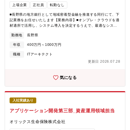
名）の中核としてご活躍いただくことを期待しています。■企業情
先端技術に触れたり、常時4000コースの研修を有する機関での研
上場企業
正社員
転勤なし
報当社はトヨタグループの中核サプライヤーとして、自動車の安
修を受講することが可能。仕事に必要なスキルを身に着けながら
全性・快適性を支える製品をグローバルに展開しています。スイ
自分自身も成長することができる環境です！勤続年数や年齢関係
■長野県の地方銀行として地域密着型金融を推進する同行にて、下
ッチ、スマートキー、シートベルトなど世界トップクラスシェア
無くキャリアアップ出来る制度の為、新卒中途関係なく活躍でき
記業務をお任せいたします【業務内容】■オンプレ・クラウドを適
製品を有する一方で、CASEやSDVへの対応を見据え、ソフトウ
る社風です。・課長代理最早：30歳・課長最早：37歳
材適所で活用し、システム導入を決定するうえで、最適なシステ
ェア・システム領域への投資を加速しています。材料・機構・電
ム構成を策定していただきます。
子回路・ソフトウェア・システム設計まで幅広い技術基盤を保有
勤務地
長野県
しており、今後は従来の製品開発に留まらず、次世代モビリティ
における顧客体験価値の創出を目指しています。
年収
400万円～1000万円
職種
ITアーキテクト
更新日 2026.07.28
気になる
入社実績あり
アプリケーション開発第三部_資産運用領域担当
オリックス生命保険株式会社