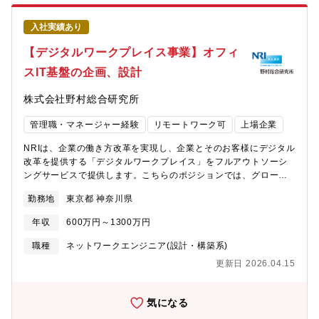
ン評価が必須になってきております。その車両評価環境や大規模
シミュレーションを実行し結果を効率的に解析可能にする環境を
入社実績あり
開発する仲間を探しております。【職場情報】 ①組織ミッション
と今後の方向性J-QuAD DYNAMICSは自動運転、先進安全運転支
【デジタルワークプレイス事業】オフィ
援、自動駐車、車両運動制御の4領域での開発経験を生かし、アプ
スIT基盤の企画、設計
リケーション仕様策定から実車評価まで、ソフトウェア開発を全
てのフェーズに対応しています。その中で先進安全技術１部の当
株式会社野村総合研究所
室は、先進運転支援システムの開発を支える開発環境の構築に取
り組んでいます。②組織構成（年齢層/人数規模）、キャリア入社
管理職・マネージャー経験
リモートワーク可
上場企業
者比率/前職業界、在宅勤務利用率◎ 組織構成2022年に室を立ち
上げ、現在30人の仲間が所属しておりますが、半数が未経験の方
NRIは、企業の働き方改革を実現し、企業とそのお客様にデジタル
でフラットに皆で切磋琢磨している、急成長、急拡大中の注目度
改革を提供する「デジタルワークプレイス」をフルアウトソーシ
の高い組織です。◎在宅勤務：J-QuADではFace to Faceのコミ
ングサービスで提供します。こちらのポジションでは、グローバ
ュニケーションが重要と考え、在宅勤務は10日/月以内をルールに
ルの最新技術を他社に先駆けて評価し、最先端の関連デバイス技
しています。
勤務地
東京都 神奈川県
術やクラウドサービスを活用して、デジタルワークプレイスにお
ける次世代オフィスIT環境の企画、設計、構築、運用を担当いた
年収
600万円～1300万円
だきます。主な技術領域は、パブリッククラウド、ネットワー
ク、セキュリティ、Microsoftテクノロジーです。【アピールポイ
職種
ネットワークエンジニア(設計・構築系)
ント（NRIのデジタルワークプレイス事業の魅力）】今、働くこと
更新日 2026.04.15
の価値観が大きく変わろうとしています。ワークライフバランス
の実現が望まれる中、デジタルを活用した新しい働き方を提案
し、働く場所とITを提供する事業として組織されたのがNRIのデジ
気になる
タルワークプレイス事業です。私たちは、まずお客様の課題やゴ