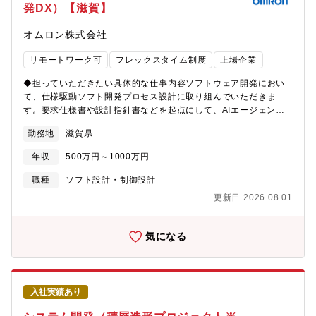
開発に携われる点です。■IT投資に柔軟な環境での技術課題解決の
発DX）【滋賀】
40代3名、30代2名【組織の特徴と雰囲気】・セキュリティガバナ
リードや、モダンなIT環境でコーポレートITの価値創造にチャレン
ンスグループは８名の社員＋常駐協力会社メンバーで構成されて
ジできます。また採用する技術において重要な意思決定も担いま
オムロン株式会社
います。・30代から60代まで幅広い年齢層ですが、年上・年下関
ｓす。■クラウドやサーバーレスといった最先端の技術環境を活用
係なく気軽に話せる雰囲気の職場です。・メンバーの主体性を重
しながら、小規模な開発単位で多様な技術に触れ、課題の発見か
リモートワーク可
フレックスタイム制度
上場企業
んじながら適切な管理やフォローを行なう体制とし、グループと
ら対応案の検討、開発までを一貫して主導できます。■内製文化が
してのパフォーマンス向上を目指しています。・23年からキャリ
根付いているため、これまでのエンジニア経験をそのまま生かせ
◆担っていただきたい具体的な仕事内容ソフトウェア開発におい
ア採用活動を行っており、現在、セキュリティガバナンスグルー
ます。【組織構成】当部門には約70名が在籍しており、全社・事
て、仕様駆動ソフト開発プロセス設計に取り組んでいただきま
プにも合計4名の中途採用者がいます。まずは既存システムを理解
業のIT基盤の企画/プロジェクトマネジメント、システム設計/構築/
す。要求仕様書や設計指針書などを起点にして、AIエージェント
することからスタートし、既存メンバーと良好な関係を築きなが
開発、運用保守/ヘルプデスクを担う5グループで構成されていま
が設計・実装・テストの各工程を自走かつ連携して取り組み、そ
ら、これまでの経験・知見を活かして活躍されています。・セキ
勤務地
滋賀県
す。エンジニア比率は約70%です。
の成果物品質を担保される仕組み・プロセスの設計に取り組みま
ュリティ施策の実施や運用を通して、さまざまな部署とコミュニ
す。また、インプットとなる要求仕様書などのドキュメントの標
ケーションをとることができ、会社の業務を理解することができ
年収
500万円～1000万円
準化、および品質マネジメントプロセスの構築にも取り組んでい
ます。【就業環境】・時差出勤制度を導入しています。在宅勤務
ただきます。プロセス革新を担うチームとして、取り組んでいた
職種
ソフト設計・制御設計
制度も取り入れており、新卒／中途採用の1年目は出社が基本とな
だく具体的な業務は以下の通りです。この中のいくつかのパート
りますが、週１回程度の在宅勤務も認めており、個人の事情に合
更新日 2026.08.01
を担っていただきます。① 商品プロジェクト特性に応じた仕様駆
わせたワークライフバランスが実現可能です。・残業時間は平均
動ソフト開発のAIエージェント実行基盤の構築② AIエージェント
して20時間／月程度です。・男性の育児休暇取得率は現在100％
品質評価・検証手法の確立③ 要求～設計～実装～テストのトレー
気になる
で、有休休暇も取りやすい環境です。【出張頻度】・海外も含め
サビリティ基盤設計④ 要求仕様書などのインプットドキュメント
た各拠点のセキュリティアセスメントを実施しており、現地に出
の標準化⑤ AIエージェントの学習・強化サイクルプロセスの構築
張していただく可能性があります。【同社の魅力】■400年以上も
⑥ AI開発ガバナンスおよび監査プロセスの設計◆募集背景日本の
前から続く住友グループのルーツである銅製錬業・鉱山業を受け
製造業を始めとするモノづくり現場は、熟練技術者の高齢化、人
継いでいる日本を代表する総合非鉄素材メーカーです。「技術
入社実績あり
財不足、属人化した開発に起因した低い開発生産性、など深刻な
力・研究開発力」「グローバル化」「健全な財務体質」が同社の
課題に直面しています。我々は、生成AIやシミュレーションなど