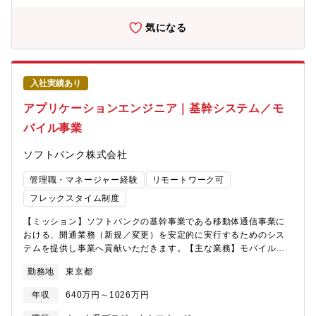
アとして活躍いただきます。【詳細】①システム・アプリケーシ
とができます。最初は限られた担当範囲で業務の流れや社内手続
ョン仕様開発 ・スマホから車載器のシステムアーキ検討、シス
き等を理解いただき、段階的により広い範囲を担当していただき
気になる
テム仕様開発 ・通信車載器を中心としたセンタ通信、車載器間
ます。また、将来には管理職として事業企画、経営管理等のより
通信での共通PF仕様開発 ・通信車載器におけるソフトアーキ検
高度な役割を担っていただくことも期待しています。＜三菱電
討、アプリケーション仕様開発 ・社内開発部署、社外開発パー
機・鎌倉製作所について＞■防衛システム、宇宙システムのリーデ
トナーといったステークホルダとの仕様調整②ソフトウェア開
ィングカンパニーとして、数多くの製品を開発・生産し、国内の
入社実績あり
発 ・通信車載器に搭載するアプリケーションのソフトウェア詳
安全保障や宇宙開発に大きく貢献して参りました。■国内に7社の
細設計、設計レビュー ・社外開発パートナーと連携したアプリ
みしかない「プライム企業（防衛省と直接取引を行う企業）」の
アプリケーションエンジニア｜基幹システム／モ
ケーション開発マネジメント ・ソフトウェア開発環境構築、ソ
一員として、防衛費予算の拡大を背景に更なる事業拡大が期待さ
バイル事業
フトウェア開発プロセス構築③システム評価 ・車載器のアプリ
れております。■安全保障における社会情勢の影響から国家GDPの
ケーションの車載器へのインテグ評価 ・車載器、センタを結合
予算拡大により、大きく市場の成長が見込まれる事業です。※今
ソフトバンク株式会社
したHILS、車両でのシステム評価 ・ベンチ環境、自動評価環境
後15年で約3倍の市場拡大が見込まれています。■防衛省からの大
の構築 ・システム評価項目作成と評価マネジメント■本求人の想
口案件増加に伴い、鎌倉製作所での売上高は前年度比107％の1兆
管理職・マネージャー経験
リモートワーク可
定役割：チームリーダー・マネージャー【職場イメージ・職場ミ
366億円と堅実な成長を遂げています。■平均年収869万円(2025
ッション】<職場イメージ>・ソフトウェアファーストに向けて技
年3月期 有価証券報告書より)■平均勤続年数16.3年(2025年3月期
フレックスタイム制度
術を手の内化し新しい開発手法にチャレンジしている組織で
有価証券報告書より)■働き方◎・リモートワークやフレックスも
【ミッション】ソフトバンクの基幹事業である移動体通信事業に
す。・30歳代の若い人が中心で、みんながチームとして助け合う
活用可能・平均有給休暇取得日数は17.3日(組合員平均)・離職率
おける、開通業務（新規／変更）を安定的に実行するためのシス
雰囲気の部署です。・トヨタ本社はいつでも試験車両を触れる環
3.4%(2024年度実績)・全社月平均残業時間22.9h(2024年度実
テムを提供し事業へ貢献いただきます。【主な業務】モバイル事
境です。名古屋のミッドランドにもサテライトオフィスを持って
績)■福利厚生充実・社宅・家賃補助/寮（独身・単身赴任）/引越代
業の大規模基幹システムに対するシステム開発に従事いただきま
います。また、リモートワークも活発に活用しており、自由な職
支給など ※諸条件あり
勤務地
東京都
す。経験に応じて、上流およびPJ推進にも関与頂きます。■システ
場環境で働くことができます。・メンバーはトヨタ社員だけでな
ム開発各種工程の実行（要件定義～開発～リリース）■システム開
く委託会社、海外事業体など様々なスキル、知見を持ったメンバ
年収
640万円～1026万円
発・維持／管理業務全般■関係部門との調整・折衝し生成AIを活用
が集まっており、同じ目標に向かってチャレンジする意欲にあふ
した実装・試験の効率化※これまでの開発経験をもとにプロジェ