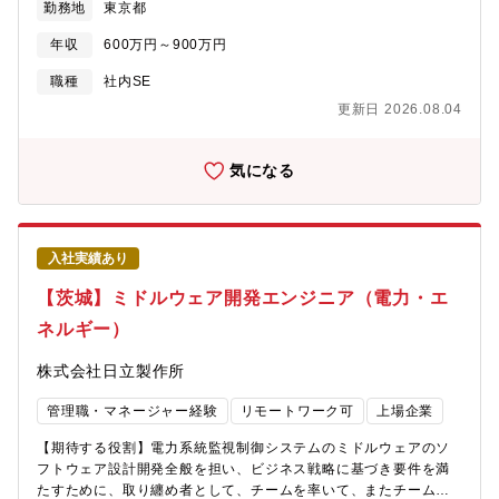
キングに喜びを感じる方■新しい技術に興味を持ち、チャレンジし
勤務地
東京都
定残業時間】通常20～30時間程度だが、繁忙期は50時間程度【出
ュリティ導入を行っていける体制を構築していくために募集を行
ていく方■自ら率先して開発に取り組む方
張有無・頻度】担当領域によるが、国内出張の可能性あり
う形となりました。■業務内容詳細・基幹システム、情報系システ
年収
600万円～900万円
ムの企画、開発、管理、運用・社内OA システム(AD サーバ、フ
ァイルサーバ、メールサーバ、ワークフロー等)の開発、管理、運
職種
社内SE
用・ネットワーク等のIT基盤に関する構築、保守、運用・システ
更新日 2026.08.04
ム予算管理・システムリスク管理・プロジェクト管理・ベンダー
コントロール※サーバーの構築については一部内製化をしており
ます。ネットワークの設計構築についてはベンダーへお願いをし
気になる
ている環境です。【開発環境】OS：Windows10、Windows
ServerWEB：WebLogic、IIS仮想化：Citrix、Windows Virtual
DesktopDB：OracleOS：Windows, Windows 10, Windows
Serverその他：MS３６５,Sales Forceユーザー数：約350サーバ
入社実績あり
ー台数：約10台■組織構成・就業環境・魅力：企画部情報システム
チームへの配属となり、部長を含め4名の体制です。月平均の残業
【茨城】ミドルウェア開発エンジニア（電力・エ
は20～25H程度、プライベートとのメリハリをつけながら、おち
ネルギー）
ついた雰囲気の中で長期的に就業いただけます。少人数の体制で
ありながら全社的な業務改善・働き方変革へ寄与でき自身の仕事
株式会社日立製作所
の影響・ユーザーの業務サポートが出来る手ごたえを感じられる
環境です。■キャリアパス：マネジメント、スペシャリストいずれ
管理職・マネージャー経験
リモートワーク可
上場企業
のキャリア形成もできる環境が整っております。評価制度も整っ
ており希望のキャリアを目指して頂く事が可能です。
【期待する役割】電力系統監視制御システムのミドルウェアのソ
フトウェア設計開発全般を担い、ビジネス戦略に基づき要件を満
たすために、取り纏め者として、チームを率いて、またチーム間