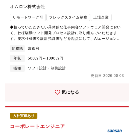
ジションです。また、特定の業界・職種に限らず、次のような背
オムロン株式会社
景をお持ちの方にもぜひご応募いただきたいポジションです。
「ITスキルを、もっと手応えのある仕事に活かしたい」方他業界
リモートワーク可
フレックスタイム制度
上場企業
の情報システム部門などでIT・システム運用のご経験を積まれて
きた方。渋谷近辺へのアクセスの良さやテレワーク制度も整って
◆担っていただきたい具体的な仕事内容ソフトウェア開発におい
おり、これまでのスキルを建設DXの人材育成・採用という新たな
て、仕様駆動ソフト開発プロセス設計に取り組んでいただきま
フィールドで発揮できる環境です。「専門性を活かしつつ、働き
す。要求仕様書や設計指針書などを起点にして、AIエージェント
方も見直したい」方コンサルティングファームなどで高い専門
が設計・実装・テストの各工程を自走かつ連携して取り組み、そ
性・プロジェクト推進力を培ってきたものの、ワークライフバラ
勤務地
京都府
の成果物品質を担保される仕組み・プロセスの設計に取り組みま
ンスの改善を求めている方。東急建設では、質の高い仕事にこだ
す。また、インプットとなる要求仕様書などのドキュメントの標
わりながらもメリハリのある働き方を実現できます。「最初の一
年収
500万円～1000万円
準化、および品質マネジメントプロセスの構築にも取り組んでい
歩を踏み外したが、本気で挑戦したい」方社会人としてのキャリ
ただきます。プロセス革新を担うチームとして、取り組んでいた
職種
ソフト設計・制御設計
アをスタートさせたばかりで、環境を変えて再出発を考えている
だく具体的な業務は以下の通りです。この中のいくつかのパート
第二新卒の方。若手が裁量を持って挑戦できる風土と、丁寧なサ
更新日 2026.08.03
を担っていただきます。① 商品プロジェクト特性に応じた仕様駆
ポート体制のもとで着実に成長できる環境を用意しています。
動ソフト開発のAIエージェント実行基盤の構築② AIエージェント
品質評価・検証手法の確立③ 要求～設計～実装～テストのトレー
気になる
サビリティ基盤設計④ 要求仕様書などのインプットドキュメント
の標準化⑤ AIエージェントの学習・強化サイクルプロセスの構築
⑥ AI開発ガバナンスおよび監査プロセスの設計◆募集背景日本の
製造業を始めとするモノづくり現場は、熟練技術者の高齢化、人
入社実績あり
財不足、属人化した開発に起因した低い開発生産性、など深刻な
課題に直面しています。我々は、生成AIやシミュレーションなど
コーポレートエンジニア
DX技術やネットワーク技術を活用し、製造業のお客様の開発生産