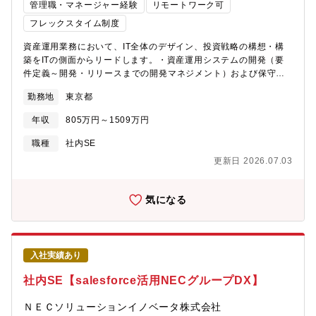
管理職・マネージャー経験
リモートワーク可
フレックスタイム制度
資産運用業務において、IT全体のデザイン、投資戦略の構想・構
築をITの側面からリードします。・資産運用システムの開発（要
件定義～開発・リリースまでの開発マネジメント）および保守・
運用・資産運用業務全体のITのデザイン（インフラ、外部サービ
勤務地
東京都
ス連携、アプリケーション 等 広範に渡る全体のデザイン）・資産
運用部門全体(フロント～バック)の現状の業務/インフラ分析【配
年収
805万円～1509万円
属先部署】アプリケーション開発第三部 20名 ※2025年3月時
点・堅調な業績を背景にITに積極的に投資をしています。様々な
職種
社内SE
開発言語、プラットフォームのシステムが稼働し、保守開発を行
更新日 2026.07.03
いながら、未来の生命保険のシステムのあるべき姿を描き、シス
テム開発を継続しています。また、テスト自動化やオフショア推
進など、IT本部自体の改善活動としてRPAや各種ツールを活用
気になる
し、クイックにデリバリする取り組みも行っています。他にも、
先進技術のビジネス活用やなど様々な取り組みを行っています。
IT本部は、独自の評価制度があり、ITエンジニアのスキル、成果が
正しく処遇に反映されます。【業務のやりがい】■保険会社のIT部
入社実績あり
門として戦略構想、企画から実際のデリバリーまでを一貫して担
当することができます。■経験や年齢を問わず、様々な業務領域、
社内SE【salesforce活用NECグループDX】
最新テクノロジー導入のPJに参画できる機会があります。常に変
化、成長を求められ、着実なスキルアップが可能です。専門スキ
ＮＥＣソリューションイノベータ株式会社
ルをお持ちの方は、専門領域に特化していくことも可能ですし、