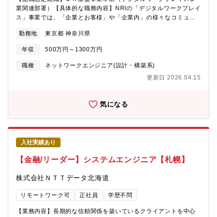
業関連部署）【具体的な職務内容】NRIの「デジタルワークプレイ
ス」事業では、「企業とお客様」や「企業内」の様々なコミュニ
ケーションから生まれるイノベーションをサポートしています。
勤務地
東京都 神奈川県
最新のボイスコミュニケーション、ネットワーク、ビデオコミュ
ニケーションを活用して、お客様や企業を起点とするコミュニケ
年収
500万円～1300万円
ーションインフラに最適なIT環境を提供します。こちらのポジシ
ョンでは、それら最適なコミュニケーションインフラの提供に際
職種
ネットワークエンジニア(設計・構築系)
し、お客様企業と一体となったプロジェクトマネージメントから
更新日 2026.04.15
企画、提案、設計、構築、運用を担当いただきます。主な技術領
域は、コンタクトセンター関連（PBX,CTI,IVR、通話録音、音声
認識等）、ビデオコミュニケーションインフラ（ビデオ会議、動
気になる
画配信、画面共有、ソーシャル連携等）です。【携わるビジネ
ス・サービス・テーマ】DWP事業の詳細も併せてご覧ください。
◆デジタルワークプレイス事業のホームページ デジタルワーク
プレイス事業について：
入社実績あり
https://www.nri.com/jp/service/solution/ips/dwp デジタルワー
クプレイス事業での業務について：
【金融/リーダー】システムエンジニア【札幌】
https://www.nri.com/jp/service/solution/ips/dwp/dwp_recruit【仕
事の魅力・やりがい・キャリアパス】【NRIのデジタルワークプレ
株式会社ＮＴＴデータ北海道
イス事業の魅力】今、働くことの価値観が大きく変わろうとして
います。ワークライフバランスの実現が望まれる中、デジタルを
リモートワーク可
正社員
学歴不問
活用した新しい働き方を提案し、働く場所とITを提供する事業と
して組織されたのがNRIのデジタルワークプレイス事業です。私た
【業務内容】長期的な信頼関係を築いているクライアントを中心