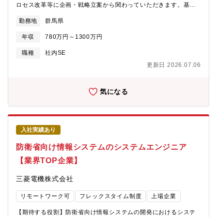
りがい・キャリアパス】●ポジションの魅力・電力・エネルギー領
ロセス改革等に企画・戦略立案から関わっていただきます。基幹
域のトップメーカである日立の中でも、事業の根幹を担う、電力
ロケット（H3、イプシロンS）の打上げ高頻度化や民間ロケット
系統監視制御システムのミドルウェア提供を通じて、部門の提供
勤務地
群馬県
の開発・製造、更には国防に資する誘導弾等の開発など当社が携
する全領域での価値提供を実感できる・開発やプロジェクトなど
わる航空・宇宙・防衛事業における開発案件が増大しています。
の成果は論文や学会発表など、業界内外での強いプレゼンスを発
年収
780万円～1300万円
経営・コーポレート・設計・製造部門といった多岐にわたる業務
揮できる・日立エナジーをはじめグローバルパートナや、社内組
分野の改革に向けてDXの推進を進めており、ご経験に合わせた領
職種
社内SE
織を横断してソリューションの強みを発揮する「真の
域でのアーキテクトから、実際のシステム導入に向けたPMO業務
OneHitachi」の実現に寄与できる・設計、開発したソフトウェア
更新日 2026.07.06
までに携わっていただくことを想定しています。※ご経験やスキ
が社会イノベーションに直接寄与することで、日立の企業理念
ルを踏まえ管理職あるいは担当管理職（スペシャリスト）として
「優れた自主技術・製品の開発を通じて社会に貢献する」を実感
の採用となる可能性がございます。※ご入社後すぐ、本事業を担
気になる
できる。●キャリアパス・機能のリーダーから、全体を俯瞰するマ
当する「(株)IHIエアロスペース」に出向・勤務いただきます。
ネージャーへ。日立の電力事業の根幹を支えるミドルウェアの開
【業務内容】IHIの航空・宇宙・防衛事業領域を担う当社のビジネ
発・保守を通じて得られるコア技術を活かしたシステム開発にお
スアーキテクト及びそのDX推進担当として、デジタル技術を活用
けるアーキテクトとしての活躍等、広い選択肢の中から本人の意
した事業構造改革・業務プロセス改革に関する企画・戦略企画立
思に沿ってキャリア形成ができる【働く環境】①チームについ
入社実績あり
案及び、導入に向けたプロジェクトマネジメント等をお任せいた
て・マネージャーと同僚2～5人 (＋協力会社) のプロジェクトチー
します。現在は6領域（設計/生産/調達/営業/総務人事/経営管理）
防衛省向け情報システムのシステムエンジニア
ムを組んで目標に向かってベクトルを一つになって遂行します。
におけるプロジェクトが進んでいますが、それぞれ規模や納期が
また、業務も多岐なことから、自身の経験や成長にあわせて、
【業界TOP企業】
異なります。事業成長に伴う、デジタル技術を活用した業務構造
色々なチャレンジができます。・経験豊富なOTエンジニアによる
改革のための企画（現場へのヒアリング/課題抽出/要件定義）か
制御技術のOJTを受けることができ、高度な専門技術者として活
三菱電機株式会社
ら、リリースに向けた予算検討やITシステム・ベンダーの選定等
躍することができます。②働き方について・在宅勤務と出社のハ
の導入までを主担当として取りまとめていただきます。各プロジ
イブリッド勤務が可能で柔軟な働き方を実現しています。大みか
リモートワーク可
フレックスタイム制度
上場企業
ェクトは複数名の体制で行っており、プロジェクト内で付随した
の電力システム設計部は、オフィス空間デザインの大手、イトー
案件が出てきた際には、並行して担当いただくような想定となり
キによる国内初のABWを実現した魅力ある職場で部員や来訪者か
【期待する役割】防衛省向け情報システムの開発におけるシステ
ます。当社事業や製品開発には、顧客（防衛省/JAXA/システムプ