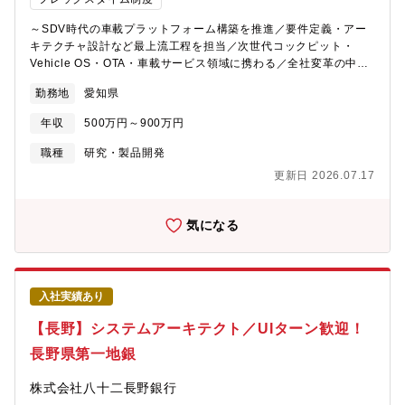
通してはもちろん、事業部内の勉強会等での技術や情報のキャッ
～SDV時代の車載プラットフォーム構築を推進／要件定義・アー
チアップが可能です・長期プロジェクトが多いからこそ、NTTデ
キテクチャ設計など最上流工程を担当／次世代コックピット・
ータとの連携も密であり、NTTデータ主催の勉強会の実施も多
Vehicle OS・OTA・車載サービス領域に携わる／全社変革の中核
く、ノウハウを吸収することができます【プロジェクト例】 ・大
メンバーとして活躍～■業務概要：Software Defined
手保険会社様の基幹システム・地方銀行システム・信用金庫シス
勤務地
愛知県
Vehicle（SDV）時代に向けた新たな価値創出を目的に、次世代コ
テム・オンライン決済システム（銀行系）・AIのサーバー構築■導
ックピット・ECU・車載サービスを支えるIn-Car Platformのアー
入事例https://www.nttdata.com/jp/ja/industries/finance/【想定
年収
500万円～900万円
キテクチャ設計および要件定義を担当いただきます。東海理化で
役職】開発プロジェクトにおけるリーダークラス（課長代理）を
は従来のハードウェア中心のものづくりに加え、ソフトウェア・
想定※経験・年齢等を考慮のうえ、役職・待遇を決定します【配
職種
研究・製品開発
サービスを活用した新たな顧客体験価値の創出を推進していま
属先情報】・社員は50名ほど在籍しており、パートナーも含める
更新日 2026.07.17
す。本ポジションでは、モビリティ全体を俯瞰しながら、将来の
と200名程度の規模の中で12のチームに分かれております・パー
車載プラットフォーム構想を技術面からリードいただきます。■業
トナー社との役割分担は顧客との折衝など上流工程を同社が主に
務内容（1）アーキテクチャ設計・次世代コックピット、ECU、車
実施し、下流工程である開発・テストをパートナー社と共同で進
気になる
載サービスに関するシステムアーキテクチャ設計・車載プラット
めています■リモートワーク率：部署全体で50%程度【開発言語】
フォームに関する技術検討および構想策定（2）要件定義・顧客要
［開発言語］C言語、C++、Java、JavaScript、Visual Basic、
求や市場動向を踏まえた要件整理・システム要件の定義および開
COBOL、SQL、HTML、CSS■過去の経験を活かせる開発言語C#
発方針の策定（3）技術推進・最新技術や市場情報の調査、分析・
[開発環境（ＯＳ・ＤＢ含む）］Linux、Windows、Oracle、
入社実績あり
関係部署と連携した開発推進・アーキテクチャ設計の技術リード■
PostgreSQL、MySQL、Eclipse、Spring FW、AWS、Azure■過
ポジションの魅力・SDVに向けた全社変革の中心メンバーとして
去の経験を活かせる開発環境Apache、.Net【キャリアアップ支
【長野】システムアーキテクト／UIターン歓迎！
活躍できる・次世代コックピットや車載サービスを支えるプラッ
援】■評価制度（上長と共に目標を自分で立て、目標の達成度につ
長野県第一地銀
トフォーム開発に携われる・要件定義やアーキテクチャ設計など
いて評価）■研修受講制度（階層別研修、テクニカル研修、自己啓
最上流工程に挑戦できる・SOA、OTA、Vehicle OS、クラウド連
発研修等）、資格取得奨励金制度あり『NTTデータグループ』な
株式会社八十二長野銀行
携など先端技術に触れられる■配属組織アーキテクトチーム（5～8
らではの充実した教育体制 グループのネットワークを活かし、最