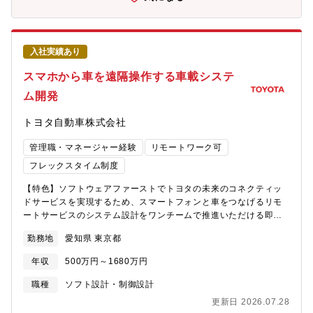
す。~補足~・方針設計以降の業務は別組織であるソフトウェア技
す。■共同利用型サービスやアウトソーシング、システムのエンハ
術部門の所掌となります。当ポジションではプロジェクト部門と
ンスメントなど、景気の影響を受けない安定した事業ドメインを
して社内関連部門と連携して進捗管理、変更管理等を継続的に実
保有しており、業績も安定しています。
施いただきます。 【具体的には】・ユーザからのヒアリング等に
入社実績あり
よる要件定義・システム設計・ソフトウェア技術部門と連携して
ソフトウェア方式設計・システムのリリースに向けた現地作業計
スマホから車を遠隔操作する車載システ
画の作成やユーザとの調整・製品の輸出管理に関する業務・ソフ
ム開発
トウェアのリリース以降の社内試験、現地試験、ユーザへの導入
教育、リリース後の運用サポート ●使用言語、環境、ツール、資
トヨタ自動車株式会社
格等・業務で使用する言語：日本語及び英語・プロジェクト管理
ツール：Redmine・システムで使用する計算機のOS：Linux及び
管理職・マネージャー経験
リモートワーク可
Windows【組織構成】 防衛・宇宙システム事業本部 ー 統合情報
システム部 ー 情報システム第五課■組織のミッション海外向けの
フレックスタイム制度
情報システムのプロジェクト部門として、プロジェクトマネジメ
【特色】ソフトウェアファーストでトヨタの未来のコネクティッ
ントだけでなく、システムの上流設計からシステム導入後の運用
ドサービスを実現するため、スマートフォンと車をつなげるリモ
サポートまで、システムのライフサイクル全体に関与します。シ
ートサービスのシステム設計をワンチームで推進いただける即戦
ステムの改善事業や新規事業の提案、事業化の活動も行います。
力人材を求めています。 【概要】お客様が車から離れていても安
【働き方】■残業時間：20～30時間/月、繁忙期は40時間/月■フレ
勤務地
愛知県 東京都
心、快適を提供するリモートサービスでは、スマホからドアをロ
ックス制度：あり■リモート制度：あり（週に1～2日程度）■転
ックしたり、乗車前にエアコンを作動させるなどの遠隔操作サー
勤：ほぼなし■出張：海外（1週間程度）※給与条件イメージ※担
年収
500万円～1680万円
ビスを提供しています。進化する市場ニーズに追従するためスピ
当者クラス：想定年収500～800万 月収28万～次期リーダーク
ーディーにサービスを提供することが重要となります。実現のた
ラス：想定年収800～1100万 月収48万～高度技術者クラス：想
職種
ソフト設計・制御設計
めスマホ含めたEtoEでのシステムアーキの検討、システム仕様開
定年収1000万～ 月収56万～ 【キャリア】社内関連部門を取り
更新日 2026.07.28
発、アプリケーション開発、システム評価を開発できるエンジニ
まとめてプロジェクトを推進する立場で種々の業務に従事するこ