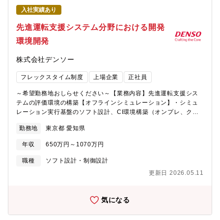
工場である星崎工場では、製造プロセスの完全自動化と正確かつ
入社実績あり
リアルタイムな生産情報をつなぎ活用するデジタルファクトリー
先進運転支援システム分野における開発
化により、生産性と品質の向上を目指して活動しています。デジ
タルファクトリー実現に向けて、活動の中心となるプロフェッシ
環境開発
ョナルな人財を募集しています。【会社Vision】 ブラザーグルー
プビジョン「At your side 2030」では、「世界中の “あなた” の生
株式会社デンソー
産性と創造性をすぐそばで支え、社会の発展と地球の未来に貢献
する」をあり続けたい姿として置き、業務を推進しています。
フレックスタイム制度
上場企業
正社員
【求める人物像】・チームや関係部門の目標達成に向けて、施策
を立案・実行し、成果を出せる方 社内外の多様な関係者と調整・
～希望勤務地おしらせください～【業務内容】先進運転支援シス
交渉し、合意形成ができる方 チームやグループの人材育成に熱意
テムの評価環境の構築【オフラインシミュレーション】・シミュ
を持ち、実践できる方 ・複雑性・新規性の高い課題に対して、柔
レーション実行基盤のソフト設計、CI環境構築（オンプレ、クラ
軟かつ論理的に対応できる方【職場環境】 ●想定残業時間(繁忙期
ウド）・解析結果の可視化ツールの設計(Webアプリ)・より先進
勤務地
東京都 愛知県
と通常）通常：月10～20時間程度／繁忙期：月40時間程度●出張
的な評価基盤の企画立案、設計【実車評価環境】・既販車両や試
の有無・頻度・行先など国内出張：1~4回／年、 海外出張：業務
作車両と、開発品センサ・ECU、ラピッドプロトタイピング用
年収
650万円～1070万円
内容によっては機会あり
ECU/PC等を組み合わせて、実車評価をラピッドプロトタイピン
グする環境の構築（組み込み/汎用系ソフト開発）【募集背景】安
職種
ソフト設計・制御設計
心で安全なモビリティ社会を実現するため、車両に搭載された画
更新日 2026.05.11
像センサやミリ波レーダなどの外界認識センサを使用した先進運
転支援システムを開発しています。これらのシステムは、高度
化・複雑化しており、品質・性能を保証して世の中に出すために
気になる
は、効率的な車両評価を行うことが必要です。さらにその走行デ
ータや仮想的に作り出したデータを用いた膨大なシミュレーショ