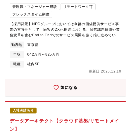
スキルの幅を広げたい方は他領域にチャレンジすることが可能で
管理職・マネージャー経験
リモートワーク可
す。■新しい技術や手法の導入にも積極的で、研修やパイロット案
フレックスタイム制度
件を通じて、会社がITエンジニアとしての成長をサポートしま
す。【部署ミッション】生命保険会社の重要な機能である資産運
【採用背景】NECグループにおいては今後の価値提供サービス事
用業務について、業務部門の要求を理解し、最適なIT機能の提供
業の方向性として、顧客のDX化推進における、経営課題解決や業
のためのシステム刷新、構築～運用を実現します。IT技術者のス
務変革を含むEnd to Endでのサービス展開を強く推し進めていく
キルと資産運用業務の知識を期待される重要なポジションです。
構想の下、DXオファリングメニューを中核事業の一つとして位置
【求人背景】資産運用領域におけるITの強化の為
勤務地
東京都
付けています。DXオファリングメニューに対しては、NECグルー
プの総力を挙げ、持てるケイパビリティを最大限に発揮するべく
年収
642万円～825万円
デリバリー体制の再構築を進めているところですが、さらなる体
制強化、ならびに我々とは異なる知見やアイディアを持ち込んで
職種
社内SE
頂くことで、より柔軟かつソリッドな事業体制を構築できるとの
更新日 2025.12.10
想いから、本有力な人材の採用を実施致します。【業務内容】
NECグループ社内業務システムの開発・運用・保守をご担当いた
だきます。今後の開発において、NECグループ内の業務部門に対
気になる
し、リーダー的な立場でサービス提案・導入（要件定義/設計/構
築/テスト）を推進し、その後の運用保守業務をご担当いただきま
す。また、社内システムの開発・運用・保守で得た知見を活用
し、新たなサービスの企画・立上げといった業務をご担当いただ
入社実績あり
くこともございます。【想定プロジェクト】NECグループ内の多
種多様な業務部門に対し、サービス提案・導入・構築をリーダー
データアーキテクト【クラウド基盤/リモートメイ
として推進いただくことを想定しています。プロジェクト体制は
ン】
プロジェクト規模によりますが、当部門では開発の上流から下流