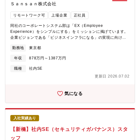
性向上を通じて、世界や日本の製造業をより良くしていくことを
Ｓａｎｓａｎ株式会社
目指しています。我々と一緒に、「製造業DX」の推進を通じて製
造業をより良くしていきたい、という想いを持った方を、業界・
リモートワーク可
上場企業
正社員
企業問わず幅広く募集しています（制御機器の開発経験は問いま
せん）。◆具体的な仕事内容に対しての期待する成果本職種は、
同社のコーポレートシステム部は「EX（Employee
従来のソフトウェア開発プロセスを改善する役割ではなく、AIエ
Experience）をシンプルにする」をミッションに掲げています。
ージェントと人が協働する次世代のソフトウェア開発プロセスを
企業ビジョンである「ビジネスインフラになる」の実現に向けて
ゼロから設計するポジションです。要求仕様から設計・実装・評
全社員が多くの時間を使えるように、無駄なく円滑な従業員体験
勤務地
東京都
価までを一気通貫でつなぐ仕組みの構築を通じて、将来のソフト
や業務体験を提供することを目指しています。【職務内容】経験
ウェア開発の標準プロセスを創り上げることに挑戦いただきま
や志向に応じて、以下のいずれかまたは複数領域を中心に担当し
年収
878万円～1387万円
す。このプロセス構築・展開を通じて、自社の開発エンジニアに
ます。■コーポレート/バックオフィス領域におけるシステム開
新たな成長機会も提供し、AIエージェントとエンジニアが一緒に
発、それら技術全般を統括するテックリード、システムアーキテ
職種
社内SE
成長していく新たなキャリア像を作り上げていくことにも繋げて
クト・Identityライフサイクル管理：人事システム連携による入退
更新日 2026.07.02
いくことを期待しています。◆使用する開発言語・ソフト・装置/
社業務自動化、プロビジョニング、権限変更の完全自動化・SSO/
機器等■ 開発環境・使用言語- AI基盤：GitHub Copilot（GPT5、
認証基盤：OktaでのSAML/OIDC連携、条件付きアクセス、多要
Claudeなど）- クラウドインフラ：AWS、Azure■ プロジェク
素認証、PIMなどのポリシー設計と運用・権限ガバナンス
気になる
ト・タスク管理- Jira / Redmine / Slack など■ その他- M365◆こ
（IGA）：ロール/RBAC/ABAC/PBAC設計、SoD（職務分掌）と
の仕事の魅力① あなたが持つソフトウェア開発の実践経験や、進
監査ログ整備・内製開発/自動化：Slack/Workday/各種SaaSでの
化が著しいAI技術の知見を活用して、開発スピードと品質を異次
申請・承認・棚卸の自動化、問い合わせ自動応答ボット、SaaS設
元のレベルで両立させる新たなソフトウェア開発プロセスの構築
定の標準化・ドリフト検知・IaC/標準化：Terraform/GitHubで
入社実績あり
に貢献できます-開発の現場に存在する過去の組込み開発技術資産
IdP・SaaS連携のコード化、開発環境、開発手順の確立・セキュ
を活用させることで、FA分野の商品で求められる性能品質を担保
リティ協業：ゼロトラスト方針・検知/対応・監査要求に合致する
【新橋】社内SE（セキュリティガバナンス）スタ
できるAI駆動開発を実現し、自社の開発競争力を飛躍的に高める
運用をセキュリティ・監査・法務と合意形成・チーム技術リー
ッフ
ことに貢献できます。それによりお客様の様々な課題解決に貢献
ド：技術選定、アーキテクチャー設計、レビュー、課題優先度付