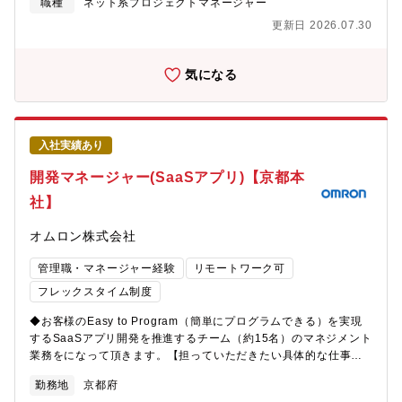
れる職場です。<ミッション>・世の中にない新しいコネクティッ
職種
ネット系プロジェクトマネージャー
クト管理、開発業務を担当いただく想定です。【仕事の魅力】★
ドサービスをお客様に提供するためチャレンジすること・ソフト
更新日 2026.07.30
ソフトバンクの事業を支えるモバイル事業の大規模基幹システム
ウェアファーストを実現するため、仕様開発、ソフト設計、シス
に携わることができます。★店頭業務からオンライン業務までの
テム評価までを一気通貫で手の内化する【やりがい、PR】＜やり
膨大な注文データを扱うシステムに携わることができます。★リ
がい＞・トヨタの中でも車両内の開発だけでなく、車外のインフ
気になる
リース直後の業務基幹システムを継続的に改善していくフェーズ
ラとつながった新しい車の付加価値を提供することのできる部門
に携わり、プロダクトを育てながら価値を高めていく経験ができ
です。責任もありますが、自身が作った製品が商品化されるので
ます。★最新のテクノロジーに触れ、活用アイデアを自ら提案／
やりがいを得られる仕事です。また付き合っている関係会社もIT
計画して、チャレンジできます。★AIのエキスパートなど、多様
ベンダー、部品メーカー、海外委託と多岐に渡り、社会人として
入社実績あり
なスキルセットを持つエキスパートたちとコラボレーションでき
の経験ができ、成長を感じることができます。＜PR＞・今後数年
る環境です。【採用部門】技術統括 ビジネスシステム開発本部 モ
の間に、自動車産業に大変革期をもたらすといわれるキーワード
開発マネージャー(SaaSアプリ)【京都本
バイルシステム統括部 モバイル基幹システム部 登録システム課└
「CASE」。このCASEの「C」を意味する「Connected：コネク
社】
移動体通信事業に関する業務システム（モバイル系サービスの注
ティッド」化により、これからのクルマは、「あらゆるサービス
文・契約関連中心および開通系システム）の設計開発および保守
とつながり社会システムの一部になる」と言われる中、トヨタは
オムロン株式会社
を行う部門
現在グローバルにクルマのコネクティッド化を加速させていま
す。またモビリティーカンパニーへのモデルチェンジに向け、ソ
管理職・マネージャー経験
リモートワーク可
フトウェアファーストでのサービス/モノづくりへのモデルチェン
ジも積極的にスピード感を持って進めています。・我々のチーム
フレックスタイム制度
は、In Car/Out Carのシステム設計とIn Carにおける車載器ソフ
◆お客様のEasy to Program（簡単にプログラムできる）を実現
トの開発までを一貫して内製で行【採用の背景】■コネクティッド
するSaaSアプリ開発を推進するチーム（約15名）のマネジメント
サービスの新価値を創造し、自動車業界でのリーダーシップ確立■
業務をになって頂きます。【担っていただきたい具体的な仕事内
コネクティッドの本格普及期を迎え、グローバル展開の拡大実務
容】・開発戦略の立案と実行・上位方針とリンクした単年度の開
の牽引役となっていただきたい
勤務地
京都府
発方針の立案と遂行・開発予算の管理、100万円以下の予算執行認