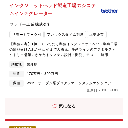
できるAI駆動開発を実現し、自社の開発競争力を飛躍的に高める
の「汎用化」を進めながら、積層造形技術を社内で成熟させ、
インクジェットヘッド製造工場のシステ
ことに貢献できます。それによりお客様の様々な課題解決に貢献
「商品化」による上市を計画しています。さらに、上市に向け
できる新商品・技術をスピーディに提供することに貢献できま
ムインテグレーター
て、積層造形を前提とした部品設計の「標準化」にも取り組みま
す。② 技術的挑戦と最先端技術への関与ができます-生成AI、AIエ
す。積層造形の未来を共に創るべく、積層造形を計画・実行する
ージェント・マルチエージェントなど、現在注目されている技術
ブラザー工業株式会社
データを生成するシステムの開発を担う人材を募集いたします。
に挑戦できます。-これらの技術開発を通じて、ご自身のキャリア
【魅力・やりがい】◎現行メンバーは、金属材料を溶融させる電
開発・スキルアップを図ることができます。③ キャリアと成長の
リモートワーク可
フレックスタイム制度
上場企業
源、任意の位置で溶融させるためのロボット制御、造形物を設
機会があります-AI活用したプロセス革新に取り組まれている商品
計、品質予測・評価する技術など、様々な技術バックボーンを有
群ごとに分かれている多様な経験を持たれたソフト開発エンジニ
【業務内容】●担っていただく業務インクジェットヘッド製造工場
する人材が集まっています。全員が積層造形の素人から始まり、
アとの交流なども交えて、ご自身のキャリア形成・成長の機会を
の部品受け入れから出荷までの物流、生産ラインのデジタルファ
技術や市場を学びながら、新事業創出にチャレンジしていま
得ることができます。
クトリー構築にかかわるシステム設計・開発、テスト、運用、保
す。 そんなチャレンジングな環境で、多様なメンバーと協働し
守。●将来的なキャリアパスデジタルファクトリー推進の中核人
ながら、多面的な知見や経験を積みながら、技術的な幅が拡げる
勤務地
愛知県
財。デジタルファクトリーチームのスペシャリストもしくはマネ
ことができます。◎少人数で広範な技術領域をカバーしながら技
ージャー。【仕事の進め方】 当チームには製造に必要なシステ
術開発を進めてきました。 分業化を目的とした要員増強ではな
年収
470万円～800万円
ム・アプリの構築保守運用経験が豊富な人材が在籍しています。
く、これまでに開発した技術の「汎用化」「商品化」、そして
また、内製システム・アプリ開発部門と密に連携し、開発段階か
職種
Web・オープン系プログラマ・システムエンジニア
「標準化」を目的としているため、担当業務の幅は広く、一部に
ら実運用を見据えた協働をしています。 その中で企画立案、製造
は深堀をすることにもなります。◎「不可能」と言われていた技
更新日 2026.08.03
現場との折衝・合意形成も含め、デジタルファクトリー構築業務
術の実証に成功し、次のステップは社内ものづくりの変革で
を担っていただきます。 ゆくゆくは同社の全社情報システムを統
す。 また海外の生産拠点への普及や、その次の目標である市場
括するIT戦略部とも全社基盤の連携等で協働いただく想定をして
気になる
開拓に向けて、お客様との部品開発や大学、国研との共同研究な
おります。【組織ミッション】 部門：インクジェットプリンタの
ど、活動するフィールドも広範であり、広い裁量の下で、自らの
キーパーツ生産において業界最高レベルの生産効率の獲得、顧客
判断での活動が求められます。【組織構成】技術開発本部 積層造
への最高レベルの価値提供 ITチーム：製造現場における業
形プロジェクト【積層造形プロジェクトのミッション】「いつで
務改善/効率化、データ・IT活用の企画および推進【仕事の魅力・