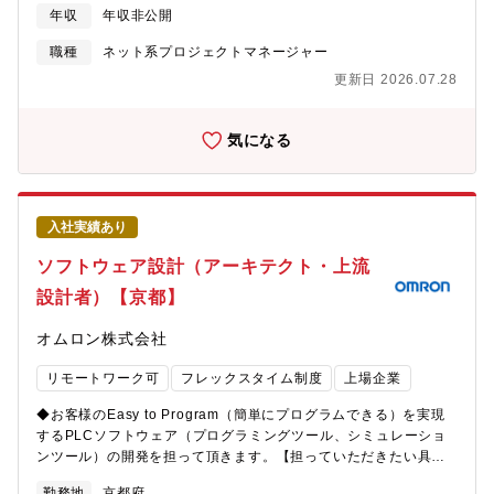
可・15名程度のメンバのマネジメント（労務管理、目標設定と人
年収
年収非公開
事考課、高頻度な1on1を通じたメンバへの動機付けやキャリア育
成促進）・担当開発テーマのプロジェクトマネジメント など【募
職種
ネット系プロジェクトマネージャー
集背景】■日本の製造業を始めとするモノづくり現場は、熟練技術
更新日 2026.07.28
者の高齢化、人財不足、属人化した開発に起因した低い開発生産
性、など深刻な課題に直面しています。我々は、生成AIやシミュ
レーションなどDX技術やネットワーク技術を活用し、製造業のお
気になる
客様の開発生産性向上を通じて、世界や日本の製造業をより良く
していくことを目指しています。我々と一緒に、「製造業DX」の
推進を通じて製造業をより良くしていきたい、という想いを持っ
た方を、業界・企業問わず幅広く募集しています（制御機器の開
入社実績あり
発経験は問いません）。【ミッション】■製造業・社会への貢献
PLCプログラム開発の自動化を進めることで、製造業が直面する
ソフトウェア設計（アーキテクト・上流
深刻な問題（熟練技術者の高齢化、人財不足、属人化した開発に
設計者）【京都】
起因した低い開発生産性）の解決に貢献できます。■事業への貢献
お客様と一緒に課題解決をすることで、お客様の事業拡大に貢献
オムロン株式会社
し、結果、自社のコントローラ事業拡大に貢献できます。■ご自身
のキャリアの成長・製造業DXの最前線で、社会的意義のあるPLC
リモートワーク可
フレックスタイム制度
上場企業
プログラム開発の自動化に関わることができます・同社での経験
を積むことで、社内外でのテックリーダとして活躍できる可能性
◆お客様のEasy to Program（簡単にプログラムできる）を実現
があります【使用する開発言語・ソフト・装置/機器等】■ 開発環
するPLCソフトウェア（プログラミングツール、シミュレーショ
境・使用言語・クラウドインフラ：AWS、Azure・LLM：OpenAI
ンツール）の開発を担って頂きます。【担っていただきたい具体
API, Claude・言語：Python、C++/C#■ プロジェクト・タスク管
的な仕事内容】・企画部門と連携したソフトウェア開発要件の定
理・Jira / Redmine / Slack など■テスト管理・TestRail■ その
勤務地
京都府