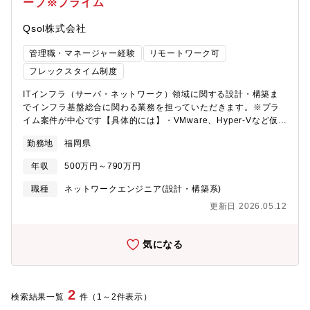
ープ※プライム
事の魅力・やりがい・キャリアパス】【NRIのデジタルワークプレ
イス事業の魅力】今、働くことの価値観が大きく変わろうとして
Qsol株式会社
います。ワークライフバランスの実現が望まれる中、デジタルを
活用した新しい働き方を提案し、働く場所とITを提供する事業と
管理職・マネージャー経験
リモートワーク可
して組織されたのがNRIのデジタルワークプレイス事業です。私た
ちは、まずお客様の課題やゴールを共有することから始め、その
フレックスタイム制度
解決の手段としてコミュニケーションIT、オフィスIT、AI、IoTな
ITインフラ（サーバ・ネットワーク）領域に関する設計・構築ま
どあらゆる先端技術を駆使し、お客様のゴールに向かって一緒に
でインフラ基盤総合に関わる業務を担っていただきます。※プラ
走るビジネスモデルです。このビジネスモデルが、お客様からも
イム案件が中心です【具体的には】・VMware、Hyper-Vなど仮想
支持され多く引き合いを頂き、事業を組織して以来年率１５％の
化環境の設計、構築・クラウド（Azure、AWS）へのコーディネ
事業成長を遂げ、現在約200名の社員が活躍しています。様々な有
勤務地
福岡県
ート及び移行・Windows、Linuxサーバの設計、構築・
識者がいるNRIの仲間と一緒に、あなたのコミュニケーション力、
ActiveDirectory、WSUS、バックアップなどサーバ機能の設計・
先端技術への洞察力と理解力、プロジェクトの計画力と実行力を
年収
500万円～790万円
構築【業務イメージ】・仮想化基盤やクラウドサービス、それら
磨いてみませんか？
の上で稼働するサーバ環境についての要件定義や設計、構築など
職種
ネットワークエンジニア(設計・構築系)
の工程に従事して頂きます。・九州電力、九州電力送配電及び九
更新日 2026.05.12
電グループを主として、経験等に応じて小中規模から大規模ま
で、多様な案件やトラブルシューティングを通じたスキルアップ
を図ることができます。【クライアントについて】九電グループ
気になる
が9割を占めているため、大規模なサーバー設計・構築をご経験頂
けます。【組織構成】インフラエンジニア全体で約200名が所属し
ています。【働き方について】・納期前等の繁忙期には、残業時
間が長くなることもありますが、それ以外は残業時間が少なく、
2
検索結果一覧
件（1～2件表示）
メリハリのある働き方が可能です。・平均勤続年数は、およそ20