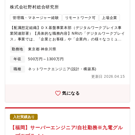
株式会社野村総合研究所
管理職・マネージャー経験
リモートワーク可
上場企業
【配属想定組織】ＤＸ基盤事業本部（デジタルワークプレイス事
業関連部署）【具体的な職務内容】NRIの「デジタルワークプレイ
ス」事業では、「企業とお客様」や「企業内」の様々なコミュニ
ケーションから生まれるイノベーションをサポートしています。
勤務地
東京都 神奈川県
最新のボイスコミュニケーション、ネットワーク、ビデオコミュ
ニケーションを活用して、お客様や企業を起点とするコミュニケ
年収
500万円～1300万円
ーションインフラに最適なIT環境を提供します。こちらのポジシ
ョンでは、それら最適なコミュニケーションインフラの提供に際
職種
ネットワークエンジニア(設計・構築系)
し、お客様企業と一体となったプロジェクトマネージメントから
更新日 2026.04.15
企画、提案、設計、構築、運用を担当いただきます。主な技術領
域は、コンタクトセンター関連（PBX,CTI,IVR、通話録音、音声
認識等）、ビデオコミュニケーションインフラ（ビデオ会議、動
気になる
画配信、画面共有、ソーシャル連携等）です。【携わるビジネ
ス・サービス・テーマ】DWP事業の詳細も併せてご覧ください。
◆デジタルワークプレイス事業のホームページ デジタルワーク
プレイス事業について：
入社実績あり
https://www.nri.com/jp/service/solution/ips/dwp デジタルワー
クプレイス事業での業務について：
【福岡】サーバーエンジニア/自社勤務※九電グル
https://www.nri.com/jp/service/solution/ips/dwp/dwp_recruit【仕