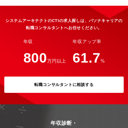
年と長期的に安心して就業できる環境です。【在宅勤務につい
て】原則週2日までの在宅勤務が可能です。※基本的には自社内で
の開発業務となりますが、案件によってはオンサイトでの作業を
お願いする場合もあります【スキルアップ】最新技術もどんどん
システムアーキテクトのCTIの求人探しは、パソナキャリアの
取り入れていこう、との考えですので、社内技術研修、九電グル
転職コンサルタントへお任せください。
ープ研修、社内ワークショップ、外部研修への参加、社外資格取
得を推奨するなどスキルアップ出来る環境整備を行っています
（会社指示による資格取得・研修受講は全額補助。自発的な能力
年収
年収アップ率
向上に対しても資格補助が充実しています）モデル年収：■520万
円／新卒入社3年目／（月給26万円＋時間外・住宅手当＋賞与）
800
61.7
■650万円／新卒入社8年目／（月給31万円＋時間外・住宅・扶養
万円以上
%
手当＋賞与）【その他】原則として、プロジェクトメンバーはシ
ステムを担当する組織から選抜しますが、全社から参加者を公募
することもあります。【同社HPにて社員の「座談会」ページがご
ざいます】・クロストーク「プロジェクトチーム」：
転職コンサルタントに相談する
https://www.qsolcorp.co.jp/recruit/person/talk02/・クロストー
ク「女性社員」：
https://www.qsolcorp.co.jp/recruit/person/talk03/・クロストー
ク「キャリア入社社員」：
https://www.qsolcorp.co.jp/recruit/person/talk04/【同社につい
て】コア事業として九州電力の多様なシステム開発・運用を行う
他、オープン系では官公庁等のインターネットデータセンター事
年収診断・
業等を行い、西日本でトップクラスの資格者数を誇るクラウド