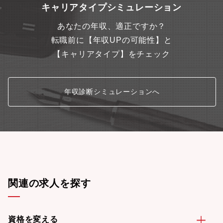
（Azure、AWS）やASP、セキュリティなど最新の技術・経験も
キャリアタイプシミュレーション
豊富に備わっております。
あなたの年収、適正ですか？
転職前に【年収UPの可能性】と
【キャリアタイプ】をチェック
年収診断シミュレーションへ
関連の求人を探す
資格を変える