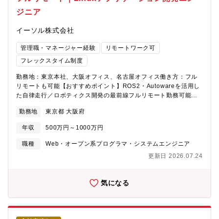
す。【技術情報】・ROS2・Autoware・C++・Linux・Python・
ジニア
JavaScript・Git・GitHub／GitLab・GPGPU・リアルタイムシス
テム・機械学習・AI・SLAM・制御工学・画像処理・IoT・クラウ
イーソル株式会社
ド連携【組織構成】配属部署エンジニアリング本部プラットフォ
ーム開発部 ROS2／Autoware【ミッション】ROSおよび
管理職・マネージャー経験
リモートワーク可
Autowareを活用し、ロボットや自動運転システムの中核となるソ
フトウェア開発を推進することがミッションです。また、テクニ
フレックスタイム制度
カルリードとして技術的な方向性を示しながら、将来的な事業拡
勤務地：東京本社、大阪オフィス、名古屋オフィス働き方：フル
大を支える中核人材として活躍いただくことを期待しています。
リモートも可能【おすすめポイント】ROS2・Autowareを活用し
【業務の魅力】・最先端の自律制御システム開発に携われる・要
た自律走行／ロボティクス開発の最前線フルリモート勤務可能、
件定義から運用まで一貫した開発経験を積める・OS、ドライバ、
全国どこからでも参画可能OS・ドライバ・ミドルウェア・アプリ
ミドルウェア、アプリケーション各レイヤーを経験できる・AI、
勤務地
東京都 大阪府
まで幅広いレイヤーを担当AI、SLAM、画像処理、GPU活用など
SLAM、画像処理、制御工学など先端技術を活用できる・GPUや
先端技術を実務で習得可能技術リーダー、PM、エキスパートなど
マルチコア環境を活用した高性能システム開発に取り組める・ク
年収
500万円～1000万円
多様なキャリアパスを用意■概要【募集背景】ROSおよび
ラウドやIoTとの連携システム開発にも関われる・フルリモート環
Autowareを活用した自律制御システム開発案件が急増しており、
境でも高度な開発に携われる【キャリアパス】■30代・プロジェク
職種
Web・オープン系プログラマ・システムエンジニア
事業拡大に伴う体制強化のため増員募集を行います。【業務内
トリーダー・技術リーダー・テクニカルリードとして開発の中核
更新日 2026.07.24
容】ROS（Robot Operating System）を活用したロボティクス
を担い活躍領域を拡大■40代以降・プロジェクトマネージャー・開
および自律制御向けソフトウェア開発を担当いただきます。・
発組織のマネジメント・技術エキスパートとして事業や組織を牽
ROS2を活用したアプリケーション開発・ミドルウェア開発・
引
気になる
Linuxドライバ開発・OS開発・Autowareを活用した自律走行ソフ
トウェア開発・システムインテグレーション・ロボットや車両へ
の組込み・連携開発・要件定義・設計・実装・評価・運用経験に
応じて、ROS／Autoware開発におけるテクニカルリードとして技