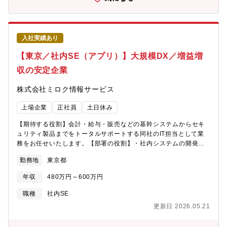
のポジションを目指すことを期待する。【働き方】開発フェーズ
により柔軟な勤務体制。※平均、週2日程度のテレワーク【出向】
無【客先常駐】無【応募者へのメッセージ】新しいものや人を受
け入れる文化もあります。自分が描くキャリアを実現できる組織
入社実績あり
ですので、仲間になって頂ける人をお待ちしています。
【東京／社内SE（アプリ）】大規模DX／増益増
収の安定企業
株式会社ミロク情報サービス
上場企業
正社員
土日休み
【期待する役割】会計・給与・販売などの基幹システムからセキ
ュリティ製品までをトータルサポートする同社のIT担当として業
務をお任せいたします。【部署の役割】・社内システムの開発／
改修（社内システムの要望/法令改正対応）・社内システムの保
勤務地
東京都
守・運用業務・次期基幹システムの開発・保守／運用に向けた準
備・IT戦略計画の作成／実施【業務内容】社内利用している基幹
年収
480万円～600万円
システム・情報システムに関して以下の業務を実施■改修案件の設
計■プログラム開発■テスト設計・実施■システム運用業務次期基幹
職種
社内SE
システムの開発に関して以下の業務を実施■現行システム調査■保
更新日 2026.05.21
守/運用に向けた準備