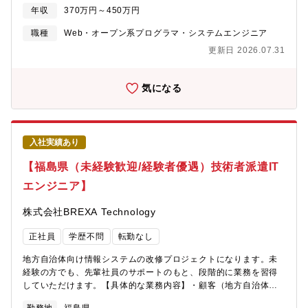
設定、各種業務テスト・スケジュール調整など【使用ツール】
年収
370万円～450万円
Java、SQLこの求人の特徴・・・〇社会貢献性の高いプロジェク
トに関われる〇未経験からITエンジニアとしてのキャリアをスタ
職種
Web・オープン系プログラマ・システムエンジニア
ートできる〇研修・OJT制度が充実しており、安心して成長でき
更新日 2026.07.31
る環境〇チームでの業務なので、困ったときはすぐに相談できる
気になる
入社実績あり
【福島県（未経験歓迎/経験者優遇）技術者派遣IT
エンジニア】
株式会社BREXA Technology
正社員
学歴不問
転勤なし
地方自治体向け情報システムの改修プロジェクトになります。未
経験の方でも、先輩社員のサポートのもと、段階的に業務を習得
していただけます。【具体的な業務内容】・顧客（地方自治体）
との調整業務・開発フェーズ以降の総合テスト・システムと顧客