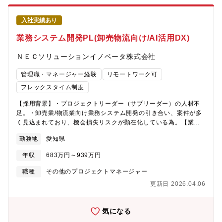
入社実績あり
業務システム開発PL(卸売物流向け/AI活用DX)
ＮＥＣソリューションイノベータ株式会社
管理職・マネージャー経験
リモートワーク可
フレックスタイム制度
【採用背景】・プロジェクトリーダー（サブリーダー）の人材不
足。・卸売業/物流業向け業務システム開発の引き合い、案件が多
く見込まれており、機会損失リスクが顕在化している為。【業務
内容】大手～中堅企業向けの業務システム開発プロジェクトにお
勤務地
愛知県
いて、新規導入（スクラッチ開発、パッケージ導入）や既に導入
済みシステムの機能強化等にプロジェクトリーダー（サブリーダ
年収
683万円～939万円
ー）として携わっていただきます。・営業事業向けSFA領域・物
流事業向け倉庫庫内領域・物流事業向け配車配送領域 など【想
職種
その他のプロジェクトマネージャー
定プロジェクト】・営業DX、IoTをキーワードとした新たなビジ
更新日 2026.04.06
ネスモデル構築を担うシステム構築PJ・SFA領域による営業改革/
改善に向けた営業ツール構築を担うPJ・新倉庫センター向けシス
テム構築、全国展開を担うPJ（AI等の新技術検証やピッキングロ
気になる
ボット等の最新のマテハン機器との連携）・配車/配送領域の自動