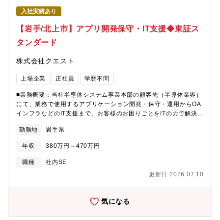
入社実績あり
【岩手/北上市】アプリ開発保守・IT支援◆東証ス
タンダード
株式会社クエスト
上場企業
正社員
学歴不問
■業務概要：当社半導体システム事業本部の顧客先（半導体業界）
にて、業務で使用するアプリケーション開発・保守・運用からOA
インフラなどのIT支援まで、お客様のお困りごとをITの力で解決し
ていく業務をお任せします。■具体的な業務内容：◇アプリケーシ
勤務地
岩手県
ョン開発・保守・運用（Java）・生産管理システムの開発/保守・
デプロイ/リリース・データベースメンテナンス・インシデント対
年収
380万円～470万円
応◇OAインフラ支援・サーバー管理・キッティング・問い合わせ
対応・各種申請対応
職種
社内SE
更新日 2026.07.10
気になる