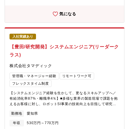
す。・提案から設計、施工、保守までワンストップで対応でき、
ルプデスク）と改善提案■情報セキュリティ対策の推進（アクセス
とてもやりがいと達成感のある職場です。●働き方について月の平
権限管理、ログ監視など）■DX推進室と連携した全社プロジェク
均残業時間は20～30時間程度（時期によって変動有）です。立ち
トの企画・実行【魅力】◇歯科医院のパートナーとして、地域医
気になる
上げ時は、導入先の都合上、休日出勤が発生することもございま
療を支える社会貢献性の高い仕事◇新規提案にも積極的に挑戦で
すが、代休を取得したり、案件の区切りのタイミングでまとめて
き、営業としての提案力を磨ける環境◇歯科医療や医院経営に関
休みを取り、バランスをとっています。
する専門知識が身につく専門性の高い仕事◇地域の歯科医院と長
期的な信頼関係を築く営業スタイル◇70年以上の歴史を持つ歯科
入社実績あり
専門商社の安定した事業基盤◇地域医療の発展に直接関わること
ができるやりがいのある仕事【募集背景】増員【組織構成】シス
【豊田/研究開発】システムエンジニア(リーダーク
テムエンジニア：2名（20～30歳代）
ラス)
株式会社タマディック
管理職・マネージャー経験
リモートワーク可
フレックスタイム制度
【システムエンジニア経験を生かして、更なるスキルアップへ／
有給消化率87%・離職率4％】■多様な業界の製造現場で課題を抱
えるお客様に対し、ロボットSI事業の技術向上を目指して研究開
発を行います。＜具体的には＞①以下の技術領域における研究開
勤務地
愛知県
発を、主にPythonを用いて制御・実装していただきます。 ・3D
カメラによる点群取得・処理・点群データの解析・処理・ロボッ
年収
530万円～770万円
トの目標位置計算・2Dカメラを用いた画像処理・各種キャリブレ