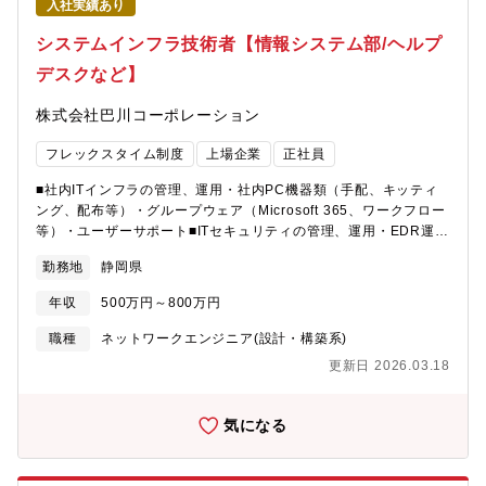
入社実績あり
術面からプロジェクトを牽引いただきます。【技術領域】・
ROS2・Autoware・C++・Linux・Python・JavaScript・Git・
システムインフラ技術者【情報システム部/ヘルプ
GitHub／GitLab・GPGPU・リアルタイムシステム・機械学習・
デスクなど】
AI・SLAM・制御工学・画像処理・クラウド連携【組織構成】配属
部署：エンジニアリング本部プラットフォーム開発部 ROS2／
株式会社巴川コーポレーション
Autoware【ミッション】ROS・Autowareを活用したロボティク
スおよび自律走行システムの開発を通じて、次世代モビリティや
フレックスタイム制度
上場企業
正社員
自律制御技術の実用化を推進いただきます。【業務の魅力】・最
先端の自律走行システム開発に携われる・要件定義から運用まで
■社内ITインフラの管理、運用・社内PC機器類（手配、キッティ
一貫して経験できる・OS、ドライバ、ミドルウェア、アプリケー
ング、配布等）・グループウェア（Microsoft 365、ワークフロー
ションまで幅広い開発領域を担当可能・AI、SLAM、画像処理、制
等）・ユーザーサポート■ITセキュリティの管理、運用・EDR運
御工学など最先端技術に触れられる・マルチコアCPU、GPU、
用、保守・セキュリティインシデント対応（CSIRT活動含む）■社
DSP、ASIC／FPGAを活用した高性能システム開発に携われる・
勤務地
静岡県
内情報システムの企画、管理、運用・SaaS、オンプレを問わない
クラウド連携やIoTシステム開発の知見も習得できる・フルリモー
社内情報システムの企画や、各種業務アプリケーションの選定、
ト環境で高度な技術開発に参画可能【キャリアパス】■30代・プロ
年収
500万円～800万円
導入、管理【配属先】業務本部情報システムグループ
ジェクトリーダー・技術リーダー・テクニカルリードとして活躍
職種
ネットワークエンジニア(設計・構築系)
領域を拡大■40代以降・プロジェクトマネージャー・管理職・技術
エキスパートとして組織や事業の中核を担うポジションへ成長可
更新日 2026.03.18
能
気になる