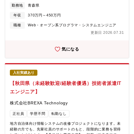
との調整業務・開発フェーズ以降の総合テスト・システムと顧客
勤務地
青森県
要件の取りまとめ・顧客への具体的提案策の検討・データ移行、
設定、各種業務テスト・スケジュール調整など【使用ツール】
年収
370万円～450万円
Java、SQLこの求人の特徴・・・〇社会貢献性の高いプロジェク
トに関われる〇未経験からITエンジニアとしてのキャリアをスタ
職種
Web・オープン系プログラマ・システムエンジニア
ートできる〇研修・OJT制度が充実しており、安心して成長でき
更新日 2026.07.31
る環境〇チームでの業務なので、困ったときはすぐに相談できる
気になる
入社実績あり
【秋田県（未経験歓迎/経験者優遇）技術者派遣IT
エンジニア】
株式会社BREXA Technology
正社員
学歴不問
転勤なし
地方自治体向け情報システムの改修プロジェクトになります。未
経験の方でも、先輩社員のサポートのもと、段階的に業務を習得