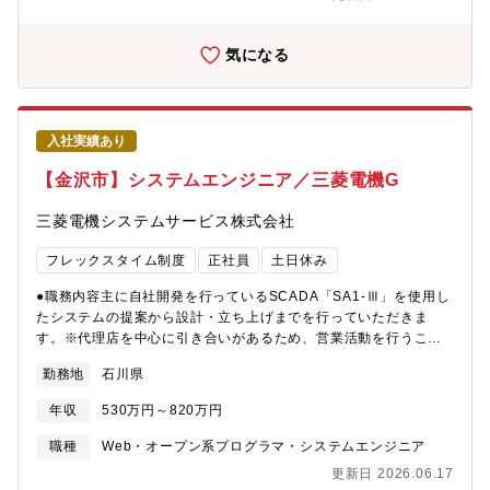
コストメリットを享受いただけるよう、より魅力的なパッケージ
で高い信頼性を誇り、社会課題の解決に貢献するソリューション
の開発を進めていきます。銀行の事務フローは、紙・印鑑による
を展開しています。■パブリックソリューション道路、航空、消
現物による手続きが多く、接続先システムの多様化により制御が
気になる
防・防災、官公、通信、防衛などの各分野に対し、止まることが
複雑化してきており、タブレットでの対面受付・ワークフロー化
許されない極めて重要なソリューションを提供するとともに、OKI
やWeb受付完結機能の構築（非対面サービスの拡充）のご要望を
の強みを活かした社会インフラに係るお客様の業務に特化したプ
多く頂いており、銀行のＤＸ・新しい事務フロー策定をお客様と
ラットフォームを推進し、安全・安心・利便性を提供していま
ともに検討しています。また、近年、銀行は顧客接点の拡大や新
す。◎主な商品・ソリューション道路関連システム（ETC）、航
入社実績あり
たな収益源の獲得を目指し、異業種との連携のニーズも高まって
空関連システム（航空管制）、消防・防災関連システム（消防指
います。これらお客様が抱える課題、ニーズについて、関連ベン
【金沢市】システムエンジニア／三菱電機G
令無線・市町村防災無線）■エンタープライズソリューションメカ
ダや委託先を含め社内外とスコープ調整を行い、企画案件として
トロ商品の設計・開発・製造、及びメカトロ商品やネットワーク
とりまとめ、開発につなげています。新しい技術を取り入れなが
三菱電機システムサービス株式会社
を含めたソリューション、さらには設置・工事・保守からフルア
ら、自らの知見・裁量・イニシアティブを発揮できる部分が多い
ウトソーシングによるATM運用・監視の理カーリングまで、一貫
業務です。【アピールポイント（職務の魅力）】・当社が運営す
フレックスタイム制度
正社員
土日休み
したバリューチェーンにより、安全で便利なソリューション・サ
る日本最大の地方銀行向け共同利用型バンキングシステムの開発
ービスを提供しています。◎主な商品・ソリューション金融機関
を担っており、地域の繁栄、地銀の活躍をＩＴで支えていくミッ
●職務内容主に自社開発を行っているSCADA「SA1-Ⅲ」を使用し
営業店/事務集中システム（ATM、営業店端末、現金処理システ
ションを担っています。・（攻めの領域）昨今、スマホ等を利用
たシステムの提案から設計・立ち上げまでを行っていただきま
ム）、運輸旅客（自動手荷物預け機、セルフタグ発行機、自動チ
したバンキングサービスの非対面取引拡大や金融サービス・決済
す。※代理店を中心に引き合いがあるため、営業活動を行うこと
ェックイン機）■コンポーネントプロダクツセンシング、AI、通
の多様化のニーズを受け、社内外の様々なステークホルダーと連
は基本的にはございません。≪具体的には≫・業務の流れお客様
信、出力をカバーするエッジプロダクツを提供ビジネスコミュニ
勤務地
石川県
携して、当担当が主体的にお客様へ魅力あるサービスの提案・開
の要求事項のヒアリング→最適なシステム提案→システム設計
ケーション（コンタクトセンター）、プリンター（各種モノク
発を行っています。AI等の新規技術の取り込みや業態を跨いだ開
（仕様書作成、設計レビュー、プログラム設計、出荷試験）→顧
ロ・カラープリンター）■EMS設計から製造、信頼性試験までワン
年収
530万円～820万円
発等、様々な企画・開発を行っています。■国内初の共同利用型
客生産現場での立上げ・主に市場シェアの高い三菱電機製品（下
ストップでモノづくり総合サービスを提供サービス提供領域（情
BaaS基盤「BeSTA-BaaS」提供開始～山陰合同銀行のデジタル専
記※）や空調／照明コントローラ、お客様のPC等を接続先としま
職種
Web・オープン系プログラマ・システムエンジニア
報通信機器、計測機器、産業機器、航空宇宙・車載電装品）ま
用ブランド「DanDanBANK」への適用決定～
す。※FA機器(シーケンサ,サーボ,インバータ,ロボット等)、受配
た、人や環境にやさしい商品開発にも力をいれ、持続可能な未来
更新日 2026.06.17
https://www.nttdata.com/global/ja/news/topics/2024/101700/■
電機器、生産設備の稼働状態（運転、停止、異常、生産数、電力