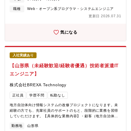
Java、SQLこの求人の特徴・・・〇社会貢献性の高いプロジェク
トに関われる〇未経験からITエンジニアとしてのキャリアをスタ
職種
Web・オープン系プログラマ・システムエンジニア
ートできる〇研修・OJT制度が充実しており、安心して成長でき
更新日 2026.07.31
る環境〇チームでの業務なので、困ったときはすぐに相談できる
気になる
入社実績あり
【山形県（未経験歓迎/経験者優遇）技術者派遣IT
エンジニア】
株式会社BREXA Technology
正社員
学歴不問
転勤なし
地方自治体向け情報システムの改修プロジェクトになります。未
経験の方でも、先輩社員のサポートのもと、段階的に業務を習得
していただけます。【具体的な業務内容】・顧客（地方自治体）
との調整業務・開発フェーズ以降の総合テスト・システムと顧客
勤務地
山形県
要件の取りまとめ・顧客への具体的提案策の検討・データ移行、