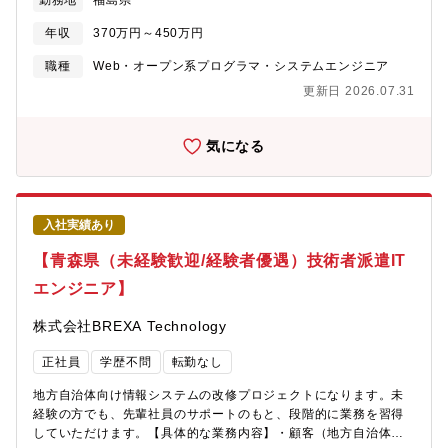
勤務地
福島県
要件の取りまとめ・顧客への具体的提案策の検討・データ移行、
設定、各種業務テスト・スケジュール調整など【使用ツール】
年収
370万円～450万円
Java、SQLこの求人の特徴・・・〇社会貢献性の高いプロジェク
トに関われる〇未経験からITエンジニアとしてのキャリアをスタ
職種
Web・オープン系プログラマ・システムエンジニア
ートできる〇研修・OJT制度が充実しており、安心して成長でき
更新日 2026.07.31
る環境〇チームでの業務なので、困ったときはすぐに相談できる
気になる
入社実績あり
【青森県（未経験歓迎/経験者優遇）技術者派遣IT
エンジニア】
株式会社BREXA Technology
正社員
学歴不問
転勤なし
地方自治体向け情報システムの改修プロジェクトになります。未
経験の方でも、先輩社員のサポートのもと、段階的に業務を習得
していただけます。【具体的な業務内容】・顧客（地方自治体）