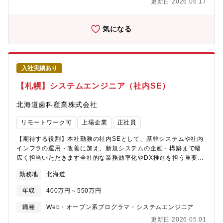
とで、自身が携わるシステム規模の大きさを直接感じられるのも
更新日 2026.06.17
異常、生産数、電力等）のモニタリングや発停制御、カメラ映像
魅力のひとつです。※出張手当（宿泊時）：平日2,700円/日 休
による製造品質トレーサビリティ、設備の故障診断／予防保全／
日4,700円/日
予知保全、電力監視からのカーボンニュートラル対応など、幅広
気になる
いシステムを設計・納入しています。・顧客業界：電気電子、自
動車、食品、医薬品、化学、印刷業界 他・設計期間：小規模案
件で1～2か月、大規模案件で6か月～。・大阪を設計拠点とし、主
に近畿エリアの現地で立上げを行いますが、全国に工場をお持ち
入社実績あり
のお客様の場合は各工場に出向きます。●開発環境OS：
WindowsDB：SQL言語：VB.net、C#、C++、Java（一部、
【札幌】システムエンジニア（社内SE）
Python）その他：ラダー言語（PLCで使用する言語）●入社後は
配属部署にて既存メンバーがサポートし、OJT研修を実施。2年程
北海道歯科産業株式会社
度で一人立ちが出来る体制を整えています。●業務の魅力システム
を導入することにより、生産管理、故障診断/予防保全、電力量削
リモートワーク可
上場企業
正社員
減等、お客様の困りごとに幅広く貢献することができます。特に
カーボンニュートラルに関するご依頼も多いことから、社会課題
【期待する役割】本社勤務の社内SEとして、基幹システムや社内
にも貢献できる仕事です。大手顧客案件も多く、日常目にする商
インフラの運用・改善に加え、新規システムの企画・構築まで幅
品を扱う顧客を担当することもあり、自身が一翼を担っていると
広く担当いただきます全社的な業務効率化やDX推進を担う重要な
いう実感を持っていただけます。システムだけでなく、機械・電
ポジションです【職務内容】■基幹システム、販売管理システム等
勤務地
北海道
気制御などの経験も身につくことから、案件を担うごとに成長を
の企画・設計・構築・運用■社内業務の効率化に向けたシステム開
感じていただける環境です。・スキル向上として技術分野毎の社
発（内製／ベンダーコントロール）■ECサイト構築・運営支援、
年収
400万円～550万円
内研修、マネジメント教育、各種資格取得サポートを行っていま
新規システム導入プロジェクトの推進■社内ITインフラ（ネットワ
す。・20～50歳代と幅広い年代が活躍しています。・DXやIoTな
ーク、サーバ、クラウド環境）の設計・運用■各種アプリケーショ
職種
Web・オープン系プログラマ・システムエンジニア
ど、時代の変化に沿ったさまざまなビジネスに取り組んでいま
ンやツールの導入・カスタマイズ■社員からの問い合わせ対応（ヘ
更新日 2026.05.01