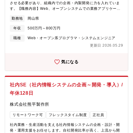
させる必要があり、組織内での企画・内製開発に力を入れていま
す。【職務内容】Web、オープンシステムでの業務アプリケーシ
ョンのシステム開発【配属先情報】今回募集するシステム部門
勤務地
岡山県
は、企画グループ・開発グループ・運用管理グループの3つに分か
れており、計110名で構成されております。また、金融業界以外か
年収
500万円～800万円
らの入社者も多く、それぞれが培ってきた技術・知識を発揮しな
がら、既存の金融サービスにとらわれない考え方を取り入れ、DX
職種
Web・オープン系プログラマ・システムエンジニア
の推進に取り組んでいます。【残業について】業務の繁閑や所属
更新日 2026.05.29
部署によって異なりますが、働き方改革の推進により、年々減少
しております（月平均残業時間10時間40分）●中途採用強化中！
過去は新卒採用がほとんどでしたが、近年は中途採用にも力を入
気になる
れており、他業種からの採用者が増えています。今後、より一層
中途採用者を増やし、組織の多様化を進めていく方針です！（採
用者の前職例：コンサルティング、製造、運輸、旅行、人材、住
宅等）●専門職採用：総合職ではなく、自身の強みを生かせる専門
社内SE（社内情報システムの企画～開発・導入）/
職としての採用です。通常、銀行員の昇進は厳格な年次管理を行
年休128日
いますが、専門職制度では、在籍年数にかかわらず、能力と成果
によって昇進できる制度になっています。中途採用者も十分にご
株式会社熊平製作所
活躍いただける環境が整っています。
リモートワーク可
フレックスタイム制度
正社員
社内業務・生産活動を支える社内情報システムの企画・設計・開
発・運用支援をお任せします。自社開発比率が高く、上流から開