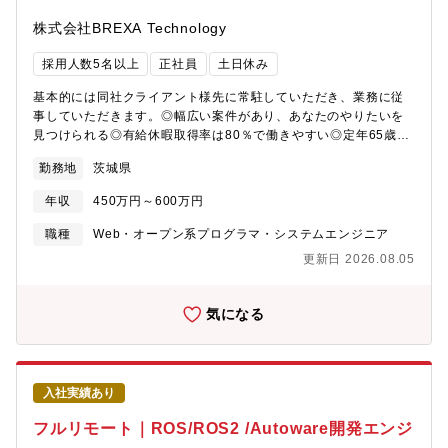
から変革する実感を得ながら業務推進しています。自身の提案を
具現化することが現場の生産性向上や品質向上に直結し、グロー
株式会社BREXA Technology
バルな製造拠点への波及効果も大きい仕事です。また、多様な専
門家と協働しながら、自身の技術力・マネジメント力を大きく伸
採用人数5名以上
正社員
土日休み
ばすことができます。【技術力】 インクジェットヘッド生産にお
けるデータベース構築やIoT技術活用、データ活用、分析基盤構築
基本的には同社クライアント様先に常駐していただき、業務に従
に豊富な実績があります。社内外のエンジニアと連携し、クラウ
事していただきます。◎幅広い案件があり、あなたのやりたいを
ド技術やAI活用、セキュリティ強化にも積極的に取り組んでいま
見つけられる◎有給休暇取得率は80％で働きやすい◎定年65歳ま
す。これらの技術力を活かして、現場の課題解決や新たな価値創
で！長く安定して働けるより良い環境で難易度が高く専門性を高
勤務地
茨城県
出にチャレンジしています。【入社後の研修体制】 社員一人ひと
めていきたい！そんなあなたにピッタリです。電力・鉄道・道
りが自律的に成長できるよう、充実した研修体制を整えていま
路・上下水道・エネルギーなど社会インフラを支える監視制御シ
年収
450万円～600万円
す。全社共通の階層別・選択型研修やグローバル研修、キャリア
ステムをはじめ、自動車・医療・物流領域の生産管理システム、
開発支援に加え、当部門ではOJTや外部専門家と連携した多様な
化学・薬品・上下水分野の計測制御システムなど多様なシステム
職種
Web・オープン系プログラマ・システムエンジニア
教育機会を提供しています。これにより、個人の技術力だけでな
開発に携わるポジションです。経験やスキルに応じて、要件定
更新日 2026.08.05
く、チームで協力して成果を出す力も高めることができます。さ
義・設計・実装・テスト・運用保守まで幅広く担当いただけま
らに、クラウドやDX、AIなどの先端分野のスキル習得や資格取得
す。具体的な業務内容・C言語、C++、C#、Javaを用いたソフト
も積極的にサポートし、社員のキャリア形成を継続的かつ力強く
ウェア開発・アプリケーション開発、システム開発の設計～テス
気になる
後押ししています。【募集背景】 ブラザーグループでは民生用及
ト・開発補助（ドキュメント作成、テスト補助等）※ご経験スキ
び産業用のインクジェット製品を過去20年以上に亘り生産し続け
ルに応じて別案件へのご相談も承ります。ご面接の際に志向性に
てきました。そしてブラザーグループビジョン「At your
合わせて様々お話しできればと思います。
side2030」においてインクジェット事業のさらなる飛躍を最重点
入社実績あり
方針として掲げています。そのインクジェットヘッドの製造主力
工場である星崎工場では、製造プロセスの完全自動化と正確かつ
フルリモート｜ROS/ROS2 /Autoware開発エンジ
リアルタイムな生産情報をつなぎ活用するデジタルファクトリー