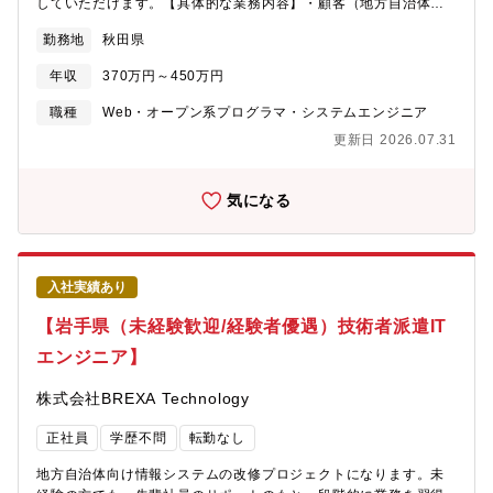
していただけます。【具体的な業務内容】・顧客（地方自治体）
との調整業務・開発フェーズ以降の総合テスト・システムと顧客
勤務地
秋田県
要件の取りまとめ・顧客への具体的提案策の検討・データ移行、
設定、各種業務テスト・スケジュール調整など【使用ツール】
年収
370万円～450万円
Java、SQLこの求人の特徴・・・〇社会貢献性の高いプロジェク
トに関われる〇未経験からITエンジニアとしてのキャリアをスタ
職種
Web・オープン系プログラマ・システムエンジニア
ートできる〇研修・OJT制度が充実しており、安心して成長でき
更新日 2026.07.31
る環境〇チームでの業務なので、困ったときはすぐに相談できる
気になる
入社実績あり
【岩手県（未経験歓迎/経験者優遇）技術者派遣IT
エンジニア】
株式会社BREXA Technology
正社員
学歴不問
転勤なし
地方自治体向け情報システムの改修プロジェクトになります。未