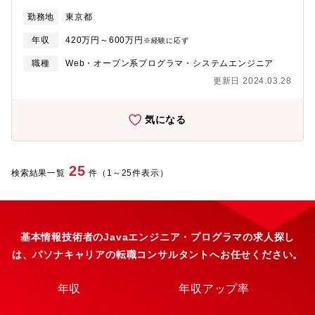
し、一人ひとりの思い描くキャリアビジョンに沿った案件をご提
勤務地
東京都
案します。【PJ実績※一例】・PCR検査キット検索システム・金
融機関向け業務アプリケーション・製品開発プロジェクトマネジ
年収
420万円～600万円
※経験に応ず
メントツール【配属先】希望とスキルを考慮して決定を致しま
す。 ※ご希望いただければ、上流工程にも携わることができま
職種
Web・オープン系プログラマ・システムエンジニア
す。【募集背景】事業拡大による増員募集
更新日 2024.03.28
気になる
25
検索結果一覧
件（1～25件表示）
基本情報技術者のJavaエンジニア・プログラマの求人探し
は、パソナキャリアの転職コンサルタントへお任せください。
年収
年収アップ率