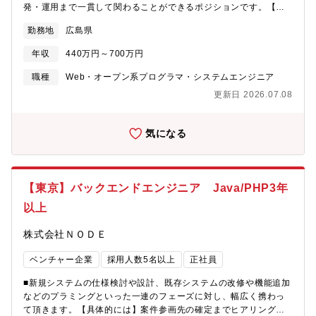
発・運用まで一貫して関わることができるポジションです。【主
な業務内容】・社内業務改善のためのIT施策企画、各部門との調
勤務地
広島県
整、業務支援・社内基幹システムにおける要件定義／設計／プロ
グラミング／テスト／運用支援、グループウェアなど 外部サービ
年収
440万円～700万円
スの導入企画・運用支援※一部、インフラ関連および情報セキュ
リティ業務（主担当の支援・補助）■開発環境・技術スタック
職種
Web・オープン系プログラマ・システムエンジニア
【OS】：Windows・Linux【DB】：ORACLE・SQL Server【言
更新日 2026.07.08
語／ツール】：SQL/VB.NET/HTML / JavaScript / Python/
Access / Excel VBA※自社開発が中心のため、幅広い技術に触れ
られる環境です。■担当するシステム領域製造業に必要な 社内シ
気になる
ステム全般 を担当いただきます。販売管理/生産管理/製造指示/在
庫管理/社内業務アプリケーション など上流工程から業務に深く携
われるため、社内業務理解とIT知識の両方が身につきます。■入社
後の流れ・担当業務入社後は、本人の経験・スキルに応じて担当
【東京】バックエンドエンジニア Java/PHP3年
業務を決定します。まずは 既存システムの保守や、社内SEメンバ
以上
ーの補助的な業務を担当その後、基幹システムや業務アプリケー
ションの開発などより高度なプロジェクトにステップアップして
株式会社ＮＯＤＥ
頂きます。丁寧なサポート体制があり、無理なく業務に慣れてい
ただけます。■組織構成（社内SE部門）22名
ベンチャー企業
採用人数5名以上
正社員
■新規システムの仕様検討や設計、既存システムの改修や機能追加
などのプラミングといった一連のフェーズに対し、幅広く携わっ
て頂きます。【具体的には】案件参画先の確定までヒアリング