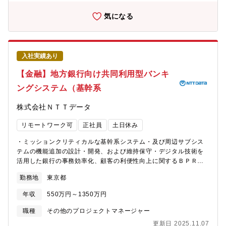
管 ■ソフトウェア設計外注業務委託時の外注業者管理・設計外
注業者の選定、発注、納入までを管理■他部署との連携（営業部
気になる
門、製造部門、品質保証部門）・他部署へのプロジェクト進捗の
共有、連携を図る■法令対応・開発に関連するすべての法令対応
（航空機事業法など）【仕事のやりがい】・プロジェクト関係者
や他部門の人と連携して製品を生み出すことで、大きな達成感が
入社実績あり
得られます。・開発した製品を搭載する航空機が社会に役立つこ
とを実感でき、大きなやりがいが感じられます。【募集背景】新
【金融】地方銀行向け共同利用型バンキ
機体の開発及び能力向上開発などによる製品開発の需要増に伴い
ングシステム（基幹系
システムエンジニアを募集します。【募集部門について】特機シ
ステム事業部航機防衛システム部人数?部内61名（シニア社員、派
株式会社ＮＴＴデータ
遣社員を含む、４チーム構成）平均年齢?40歳【勤務地情報補足】
関わるプロジェクトにより、試験実施のため小峰工場（東京都あ
リモートワーク可
正社員
土日休み
きる野市）への日帰り出張があります。頻度：場合により、2か月
ほど頻繁に出張することもありますが、年間を通して出張が無い
・ミッションクリティカルな基幹系システム・及び周辺サブシス
年もあります。【キャリアパス】スペシャリスト型のキャリア?ソ
テムの機能追加の設計・開発、および維持保守・デジタル技術を
フトウェア設計経験を続け、その後でプロジェクトリーダの経験
活用した銀行の事務効率化、顧客の利便性向上に関するＢＰＲサ
を積むことで、スペシャリストを目指す。マネジメント型のキャ
ービスの企画・設計・開発地方銀行向け共同利用型バンキングシ
リア?ソフトウェア設計経験を続け、プロジェクトリーダ、プロジ
勤務地
東京都
ステムパッケージ（BeSTA）をベースに銀行の心臓部である基幹
ェクトマネージメントの経験を積んだ後、チームマネージメント
系システムの設計・開発を行い、地銀共同センターの運営を行っ
を目指す。【同社について】沖電気工業株式会社（OKI）は、
年収
550万円～1350万円
ています。当該パッケージは、複数の銀行でご利用いただくこと
1881年に日本で最初の通信機器メーカーとして誕生して以来、
から、複数の銀行様の要望を共同仕様として取りまとめる必要が
職種
その他のプロジェクトマネージャー
140年以上にわたり社会インフラを支える技術を提供してきまし
あり、その難易度が高さが魅力の１つです。お客様である銀行に
た。通信、金融、流通、社会公共など、暮らしの基盤となる領域
更新日 2025.11.07