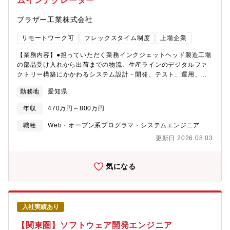
ムインテグレーター
ブラザー工業株式会社
リモートワーク可
フレックスタイム制度
上場企業
【業務内容】●担っていただく業務インクジェットヘッド製造工場
の部品受け入れから出荷までの物流、生産ラインのデジタルファ
クトリー構築にかかわるシステム設計・開発、テスト、運用、保
守。●将来的なキャリアパスデジタルファクトリー推進の中核人
勤務地
愛知県
財。デジタルファクトリーチームのスペシャリストもしくはマネ
ージャー。【仕事の進め方】 当チームには製造に必要なシステ
年収
470万円～800万円
ム・アプリの構築保守運用経験が豊富な人材が在籍しています。
また、内製システム・アプリ開発部門と密に連携し、開発段階か
職種
Web・オープン系プログラマ・システムエンジニア
ら実運用を見据えた協働をしています。 その中で企画立案、製造
更新日 2026.08.03
現場との折衝・合意形成も含め、デジタルファクトリー構築業務
を担っていただきます。 ゆくゆくは同社の全社情報システムを統
括するIT戦略部とも全社基盤の連携等で協働いただく想定をして
気になる
おります。【組織ミッション】 部門：インクジェットプリンタの
キーパーツ生産において業界最高レベルの生産効率の獲得、顧客
への最高レベルの価値提供 ITチーム：製造現場における業
務改善/効率化、データ・IT活用の企画および推進【仕事の魅力・
入社実績あり
やりがい】 デジタルファクトリー化・自動化というテーマを製造
現場に近いところで取り組むことで、ものづくりプロセスを根本
【関東圏】ソフトウェア開発エンジニア