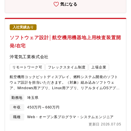
気になる
入社実績あり
ソフトウェア設計│航空機用機器地上用検査装置開
発/在宅
沖電気工業株式会社
リモートワーク可
フレックスタイム制度
上場企業
航空機用コックピットディスプレイ、燃料システム開発のソフト
ウェア設計を担当いただきます。（対象）組み込みソフトウェ
ア、Windows用アプリ、Linux用アプリ、リアルタイムOSアプリ
■防衛省航空機装備品開発でのソフトウェア設計、ソフトウェア設
勤務地
埼玉県
計担当部の試験完了、初品出荷（初期流動管理を含む）フォロ
ー、枯渇部品代替対応・ソフトウェア設計担当範囲で方式設計、
年収
450万円～660万円
具体設計、評価の実施、進捗管理に加え、顧客および防衛省への
提出物の作成、公式試験に関わる作業、適用法令対応・ソフトウ
職種
Web・オープン系プログラマ・システムエンジニア
ェア設計のスケジュール管理、ソフトウェア設計の費用管理（工
更新日 2026.07.05
数、費用）、生産に関わる初回品生産のための生産治具設計、移