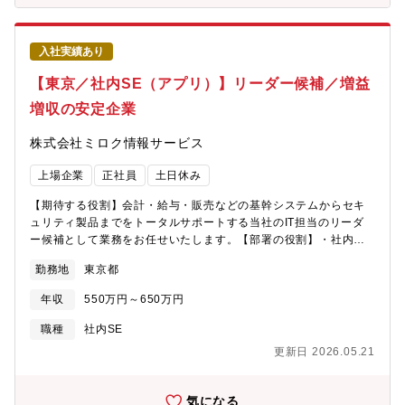
化/効率化等を担うシステム構築PJ（AI等の新技術検証含む）【配
属予定部署】第二トランスポート・サービスソリューション統括
部/第三卸グループ【配属事業部の紹介】東海エリアの中～大規模
入社実績あり
のお客様に対して、業務システムの提案・導入・構築を行ってい
ます。主に、お客様のアカウントとして直接やりとりを行う主体
【東京／社内SE（アプリ）】リーダー候補／増益
的な立場での案件が多く、上流～下流まで全行程を対応すること
増収の安定企業
が可能です。メンバーは、20名程度で比較的若手の多い職場とな
っております。勤務についても、在宅勤務・リモートワークOKで
株式会社ミロク情報サービス
す。【プロジェクト人数】10～50名【開発環境】OS：
Linux/WindowsDB：Oracle、Postgres言語：ASP.net、
上場企業
正社員
土日休み
VB.net、PL/SQL、Java等【コード品質のための取り組み】レビ
ュー【開発手法】ウォーターフォール【情報共有のツール】
【期待する役割】会計・給与・販売などの基幹システムからセキ
Zoom/Teams【本ポジションの魅力】同社の強みであるSFA領
ュリティ製品までをトータルサポートする当社のIT担当のリーダ
域、物流領域の業務ノウハウ、及びNECのAI最新技術を使い大～
ー候補として業務をお任せいたします。【部署の役割】・社内シ
中規模開発に携わることができます。業務経験を積むことでより
ステムの開発／改修（社内システムの要望/法令改正対応）・社内
次世代マーケットリーダとして高度なスキルを身につけら得れる
勤務地
東京都
システムの保守・運用業務・次期基幹システムの開発・保守/運用
環境です。【入社後のキャリアパス】入社後～1年：即戦力とし
に向けた準備・IT戦略計画の作成/実施【業務内容】社内利用して
て、プロジェクトにて参画頂き、卸売業向けのシステム開発を積
年収
550万円～650万円
いる基幹システム・情報システムに関して以下の業務を実施■複数
んで頂く。1年～3年：プロジェクトリーダー（サブリーダー）の
案件の優先順位調整■要件定義■改修案件の設計■プログラム開発■
職種
社内SE
役割でメンバーを率いて数百万～数千万規模のプロジェクトを遂
テスト設計・実施■システム運用業務次期基幹システムの開発に関
行して頂く。3年以降：中～大規模のプロジェクト遂行をして頂き
更新日 2026.05.21
して以下の業務を実施■現行システム調査■保守/運用に向けた準備
ながら、プロジェクトリーダーの経験を積んで頂く。最終的には
プロジェクトマネージャー／高度専門職を目指して頂く。また、
気になる
マーケットリーダとしての戦略の検討、実践従事など、より上位