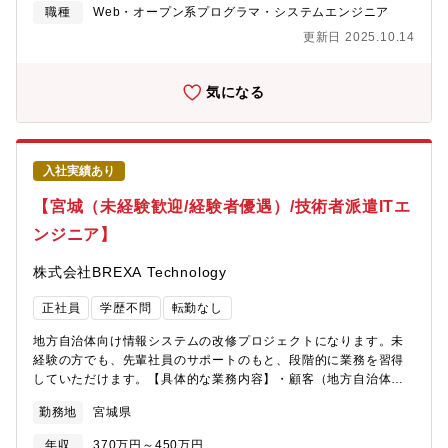
ーション技術の適用・AI技術（例：YOLO等）を活用した物体検出
職種
Web・オープン系プログラマ・システムエンジニア
②新規事業拡大に向けた対応・展示会出展に向けた準備および現
更新日 2025.10.14
地対応・構想検討および提案・受注後の要素検証、納品対応
（例：ロボットティーチング、プログラム調整など）【同社の特
徴】自動車業界から航空宇宙機メーカー等に技術提供し、あらゆ
気になる
るものづくり産業に対して、高い技術力で貢献する「総合エンジ
ニアリング企業」を目指しています。＜取引先企業TOP5＞トヨタ
自動車社／三菱重工業社／日産自動車社／村田機械社／三菱電機
社【働きやすい環境】・年間休日120日、完全週休2日制、有休消
入社実績あり
化率87％。ワークライフバランスを整えやすい環境がありま
す。・2021年に新しく建てられた名古屋オフィスには、最上階に
【宮城（未経験歓迎/経験者優遇）/技術者派遣ITエ
社員誰でも利用可能なルーフトップサウナを整備。近年ではリモ
ンジニア】
ートワーク制度も取り入れています。・ウォーキングの目標歩数
を達成すると報奨金が支給される健康チャレンジや、資格取得の
株式会社BREXA Technology
ための通信講座とお祝い金制度等福利厚生も充実しています。
正社員
学歴不問
転勤なし
地方自治体向け情報システムの改修プロジェクトになります。未
経験の方でも、先輩社員のサポートのもと、段階的に業務を習得
していただけます。【具体的な業務内容】・顧客（地方自治体）
との調整業務・開発フェーズ以降の総合テスト・システムと顧客
勤務地
宮城県
要件の取りまとめ・顧客への具体的提案策の検討・データ移行、
設定、各種業務テスト・スケジュール調整など【使用ツール】
年収
370万円～450万円