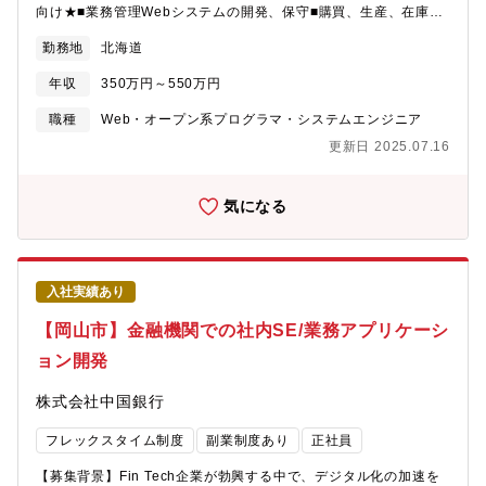
向け★■業務管理Webシステムの開発、保守■購買、生産、在庫、
販売などメーカーとして基幹業務の整理や、勤怠などの従業員の
勤務地
北海道
労務管理が行えるシステムを内製化。★社外向け★■node-
eye（社外向けサービス）の開発保守 ■自社サイトなどCMSを利
年収
350万円～550万円
用した開発、保守
職種
Web・オープン系プログラマ・システムエンジニア
更新日 2025.07.16
気になる
入社実績あり
【岡山市】金融機関での社内SE/業務アプリケーシ
ョン開発
株式会社中国銀行
フレックスタイム制度
副業制度あり
正社員
【募集背景】Fin Tech企業が勃興する中で、デジタル化の加速を