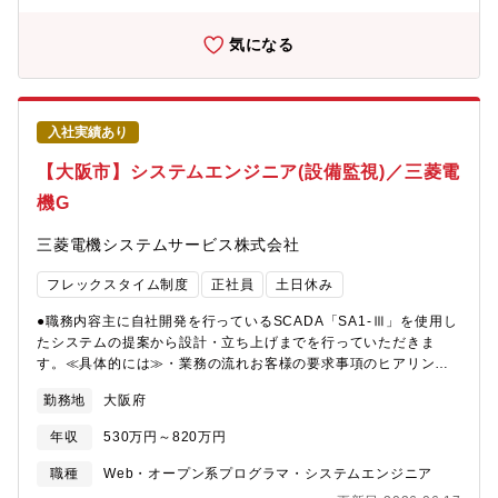
を照らし、「社会の大丈夫をつくっていく。」をキーメッセージ
西日本シティ銀行が共同利用型次世代営業店システム「営業店ス
等）のモニタリングや発停制御、カメラ映像による製造品質トレ
として、より豊かな社会の実現のために取り組んでいきます。
マート化?」ソリューションを全店導入
ーサビリティ、設備の故障診断／予防保全／予知保全、電力監視
気になる
https://www.nttdata.com/global/ja/news/topics/2024/091300/■
からのカーボンニュートラル対応など、幅広いシステムを設計・
地域金融機関のデジタル化を加速する「Service Engagement
納入しています。≪案件について≫・顧客業界：製造業中心・規
Hub?」を提供～NTTデータと地銀共同センター参加行が整備した
模：1,000～3,000万円規模・設計期間：2～3ヵ月（案件規模によ
ワークフローで銀行の事務稼働を削減～
る）・担当エリア：主に北陸3県を担当しますが、他エリアに工場
入社実績あり
https://www.nttdata.com/jp/ja/news/release/2021/102801/■AI
をお持ちのお客様の場合は各工場に出向くこともあります。≪案
審査モデルの活用で西日本シティ銀行の融資業務をデジタル化～
件例≫・某工場向け中央監視システム売上約1,000万円規模/期
【大阪市】システムエンジニア(設備監視)／三菱電
WEB上での事業性融資の実現で顧客利便性を向上～
間：約6か月（仕様打ち合わせ～立上）現地対応時に3,4日の短期
機G
https://www.nttdata.com/jp/ja/news/release/2022/072600/・
出張●開発環境OS：WindowsDB：SQL言語：VB.net、C#、
（守りの領域）ミッションクリティカルな基幹系システムの開発
C++、Java（一部、Python）その他：ラダー言語（PLCで使用す
三菱電機システムサービス株式会社
を行い、安定稼働・安定運用を実現しています。■国内初の共同利
る言語） ●職場環境40代のベテラン層が中心となって組織を支え
用型勘定系システム向け「統合バンキングクラウド」の開発着手
つつ、20代・30代の若手も活躍している、人員構成のバランスが
フレックスタイム制度
正社員
土日休み
～地銀共同センターへの適用決定、日本最大のバンキング専用ク
良い組織です。現場経験豊富なメンバーが多く、専門的な知識を
ラウドへ～
互いに共有し合える環境があります。●キャリアパス・入社後：既
●職務内容主に自社開発を行っているSCADA「SA1-Ⅲ」を使用し
https://www.nttdata.com/global/ja/news/release/2024/020800/
存2名の技術者とのOJT教育・同行対応により、「SA1-Ⅲ」を使
たシステムの提案から設計・立ち上げまでを行っていただきま
■NTTデータ地銀共同センター 山陰合同銀行向けサービス開始～
用したシステム構築の習得・業務取込・将来的：既存メンバーの
す。≪具体的には≫・業務の流れお客様の要求事項のヒアリング
「BeSTA?」が国内最大規模の39銀行に拡大～
管理下において、主担当として案件対応 将来的には後
（営業担当が実施する場合も有）→最適なシステム提案→チーム
https://www.nttdata.com/jp/ja/news/release/2020/010603/※そ
輩指導含め、技術者としての独り立ち、 また、大型案
勤務地
大阪府
によるシステム設計（仕様書作成、設計レビュー、プログラム設
の他（内）に続く
件対応もできるよう、技術深化を期待しています。●働き方につい
計、出荷試験）→顧客生産現場での立上げ・主に市場シェアの高
て打ち合わせや立ち上げ時に現地へ出張することがございます
年収
530万円～820万円
い三菱電機製品（下記※）や空調／照明コントローラ、お客様の
（数日～1週間程度）。システム設計メインの時期は支社で業務を
PC等を接続先とします。 ※FA機器(シーケンサ,サーボ,インバー
職種
Web・オープン系プログラマ・システムエンジニア
行うため、メリハリある働き方となっております。現地へ赴くこ
タ,ロボット等)、受配電機器、生産設備の稼働状態（運転、停止、