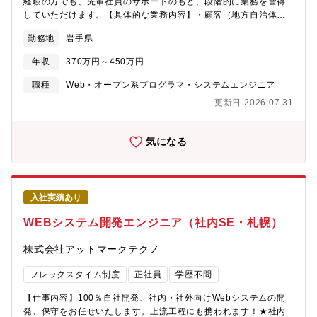
経験の方でも、先輩社員のサポートのもと、段階的に業務を習得
していただけます。【具体的な業務内容】・顧客（地方自治体）
との調整業務・開発フェーズ以降の総合テスト・システムと顧客
勤務地
岩手県
要件の取りまとめ・顧客への具体的提案策の検討・データ移行、
設定、各種業務テスト・スケジュール調整など【使用ツール】
年収
370万円～450万円
Java、SQLこの求人の特徴・・・〇社会貢献性の高いプロジェク
トに関われる〇未経験からITエンジニアとしてのキャリアをスタ
職種
Web・オープン系プログラマ・システムエンジニア
ートできる〇研修・OJT制度が充実しており、安心して成長でき
更新日 2026.07.31
る環境〇チームでの業務なので、困ったときはすぐに相談できる
気になる
入社実績あり
WEBシステム開発エンジニア（社内SE・札幌）
株式会社アットマークテクノ
フレックスタイム制度
正社員
学歴不問
【仕事内容】100％自社開発、社内・社外向けWebシステムの開
発、保守をお任せいたします。上流工程にも携われます！★社内