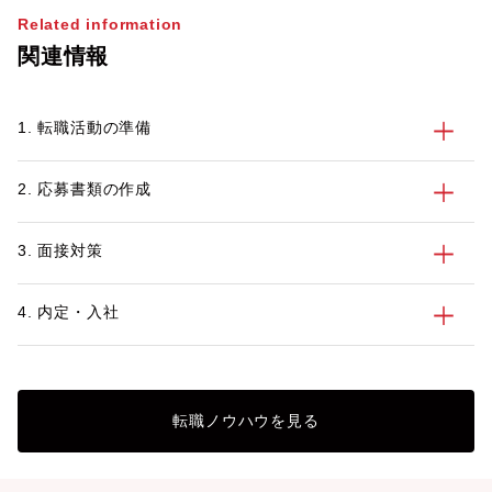
やすいのが特徴のひとつです。なかには転
Related information
職で不動産業界を目指すにあたって、仕事
関連情報
内容や必要なスキルを正しく知っておきた
いという方も多いかもしれません。 この
記事では、不動産業界を目指す方に向け
1. 転職活動の準備
て、業界の特徴や主な仕事内容、不動産業
界で働くメリット・デメリット、活かせる
資格とスキル、転職活動のポイントを紹介
2. 応募書類の作成
します。
3. 面接対策
4. 内定・入社
転職ノウハウを見る