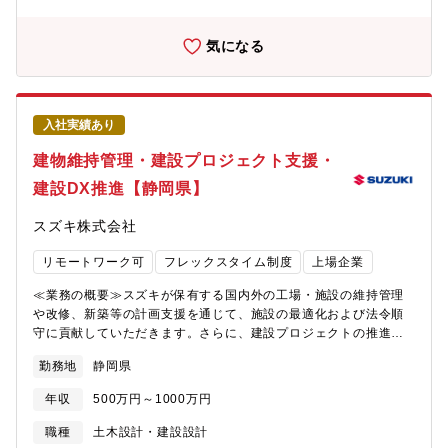
ント、近隣他）中長期的には、国内不動産部門を軸として、基本
援制度（両立費用の支援、相談窓口など）、持株制度、退職金制
的に資産運用部門でのジョブローテーションを予定しておりま
度、企業年金制度など※各種手当および制度には適用条件があり
す。ただし、資産運用部門のみならず、ご希望や適性等に応じた
気になる
ます。詳しくは内定後のオファー面談にてご確認ください。【配
幅広いキャリアパスがございます。■組織概要・不動産部（東
属組織名】AI&ソフトウェアサービスビジネスユニット DC&アド
京）：約170名・不動産部（大阪）：約10名（うち、建築技術担
バンスドサービス推進本部 DCコンストラクションマネジメント
当は13名）（2025年10月現在）■特徴・魅力・日本生命の建物の
部【配属組織について（概要・ミッション）】日立のサービスプ
新築・改修工事において、発注者側の技術担当として専門知識を
入社実績あり
ラットフォーム基盤を成すDCファシリティ、サービスを支える設
駆使しつつ設計者・施工者・社内関係者との調整を図り、プロジ
備システム構築を担い、顧客の基幹事業と成長発展に貢献【ミッ
ェクトを遂行していただきます・建物の新築・改修工事におい
建物維持管理・建設プロジェクト支援・
ション】・設備システム構築・運用サービスの提供・建設業法に
て、計画から設計・施工・運用まで一貫してプロジェクトに関わ
建設DX推進【静岡県】
対応した設備工事の元請施工管理・コンテナ型データセンターを
り、自らの才覚で建物や空間を形にしていけることが魅力であ
はじめとしたデータセンター建設PJにおける最上流からのプロジ
り、醍醐味でもあります・日本生命が全国各地に保有する不動
スズキ株式会社
ェクトマネジメント業務・データセンター、ITシステム附帯設備
産・建築物を通じ、各地域のテナント企業やそこで働くオフィス
全般の設備設計業務・コンテナ型データセンターの運用管理・デ
ワーカーの経済活動や成長に貢献することが可能です・発注者と
リモートワーク可
フレックスタイム制度
上場企業
ータセンターを起点とした新規事業・ビジネスモデルの構想立案
して幅広かつ高度な建築技術の知識を身につける機会を得ること
～事業化【携わる事業・ビジネス・サービス・製品など】モジュ
が可能であり、また機関投資家としての不動産投資の知見を習得
≪業務の概要≫スズキが保有する国内外の工場・施設の維持管理
ール型データセンター/コンテナ型データセンター【募集背景】日
できる環境があります
や改修、新築等の計画支援を通じて、施設の最適化および法令順
立はデータセンター構築事業を成長分野の一つとしてとらえてお
守に貢献していただきます。さらに、建設プロジェクトの推進
り、データセンターに関する新規事業構想の中核を担う人財及
や、BIM等のデジタルツールを活用した建設DXの推進にも携わっ
び、データセンターを構築しようとする顧客に対し、顧客の要求
勤務地
静岡県
ていただきます。≪具体的な業務≫・国内主要工場の建物維持管
仕様をまとめ、PJの推進役となるスキルをもった人財確保をめざ
理・法令順守の企画・推進・海外大型建設プロジェクトへの参
している。【福利厚生】住宅手当（最大60万円/年）、寮・社宅、
年収
500万円～1000万円
画、日本の知見のグローバル展開・BIM等のデジタルツールを活用
カフェテリアプラン（12.2万円相当/年）、子ども・介護等支援手
した業務プロセス改革・建設DX推進・建築・空調換気設備に関す
職種
土木設計・建設設計
当、仕事と育児・介護の両立に関する各種支援制度（両立費用の
る業務≪採用背景≫施設運用の最適化と法令順守の徹底、さらに