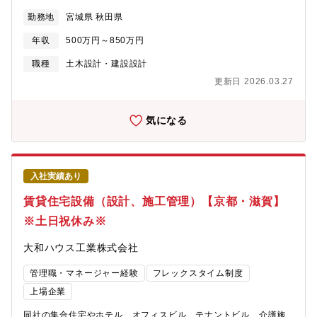
す。【勤務地について】総合職と地域限定社員でご選択可能とな
勤務地
宮城県 秋田県
ります。※全国総合職の場合には北海道、東北、関東、中部、近
畿、中国、四国、九州、沖縄など全国の事業所へ将来的な転勤の
年収
500万円～850万円
可能性がございます。（※初任地は希望考慮します）【東北の事
業所】
職種
土木設計・建設設計
https://www.daiwahouse.co.jp/officeHP/tohoku/index.asp【大
更新日 2026.03.27
和ハウスの低層アパート事業】
https://www.daiwahouse.co.jp/tochikatsu/d-
room/index.html【勤務地について】総合職と地域限定社員でご選
気になる
択可能となります。※全国総合職の場合には北海道、東北、関
東、中部、近畿、中国、四国、九州、沖縄など全国の事業所へ将
来的な転勤の可能性がございます。（※初任地は希望考慮しま
す）【関東の事業所】
入社実績あり
https://www.daiwahouse.co.jp/officeHP/kanto/index.asp【大和
ハウスの戸建て事業】
賃貸住宅設備（設計、施工管理）【京都・滋賀】
https://www.daiwahouse.com/businessfield/housing/kodate.html
※土日祝休み※
大和ハウス工業株式会社
管理職・マネージャー経験
フレックスタイム制度
上場企業
同社の集合住宅やホテル、オフィスビル、テナントビル、介護施