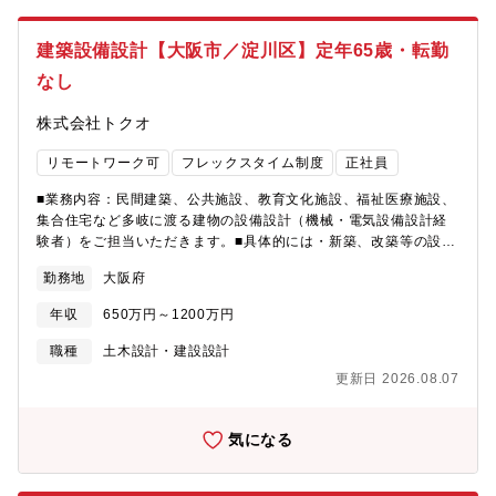
配慮した設計を行います。■採用背景：業績好調につき増員拡大採
用です。在宅勤務をご希望の方も歓迎致します。面接時にご相談
建築設備設計【大阪市／淀川区】定年65歳・転勤
ください。■求める人物像：・コミュニケーション力・調整力・折
なし
衝力が高い方 ・お客さまの意図をきちんと受け止め、理解し、
適切な回答ができる方 ・チームワークを大切にして良い仕事が
株式会社トクオ
できる方 ・品質とコンプライアンス意識を常に保てる方
リモートワーク可
フレックスタイム制度
正社員
■業務内容：民間建築、公共施設、教育文化施設、福祉医療施設、
集合住宅など多岐に渡る建物の設備設計（機械・電気設備設計経
験者）をご担当いただきます。■具体的には・新築、改築等の設
計・監理・耐震改修、その他改修等の設計・監理・設備設計のと
勤務地
大阪府
りまとめ・確認申請などの申請業務・工事監理・お客様との打合
せ■魅力・特徴・同社はフレックス制度や在宅勤務制度の導入や年
年収
650万円～1200万円
間休日数の増加など、社員が働きやすさを向上させる取り組みを
積極的に導入しております。・近年は、民間施設の企画・設計・
職種
土木設計・建設設計
監理へも参画しており、今後は新築物件設計等の事業への展開も
更新日 2026.08.07
進めていきます。・民間建築、公共施設・教育文化施設・福祉医
療施設、集合住宅など様々な建物の基本設計から実施設計、工事
監理を行います。・新築、改修共にお客様や利用者の想いを細部
気になる
まで汲み取り、周辺環境や景観にも配慮した設計を行います。■テ
クノプロＨＤグループ会社エンジニア人材派遣国内最大手の東証
プライム上場企業であるテクノプロHDグループ会社のため、安定