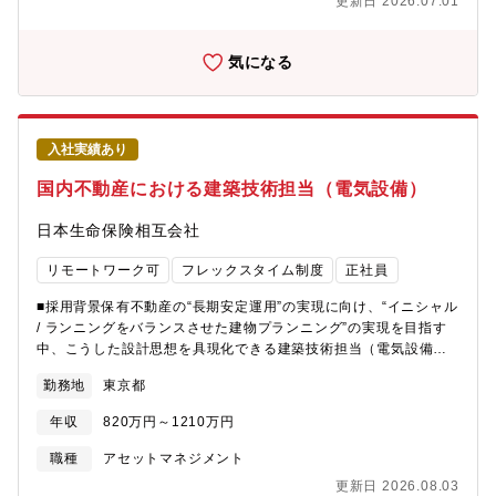
いて（概要・ミッション）】日立のサービスプラットフォーム基
更新日 2026.07.01
りまとめる。【職務詳細】データセンターを起点とした新規事
盤を成すDCファシリティ、サービスを支える設備システム構築を
業・サービスの企画立案から、事業化に向けた検証・立上げまで
担い、顧客の基幹事業と成長発展に貢献【ミッション】・設備シ
を一貫して推進する。市場構造や顧客ニーズを踏まえたビジネス
気になる
ステム構築・運用サービスの提供・建設業法に対応した設備工事
モデル設計、収益性・スケール性を意識した事業成立条件の整
の元請施工管理・コンテナ型データセンターをはじめとしたデー
理、小規模なPoCや先行案件を活用した実証・改善も視野に、社
タセンター建設PJにおける最上流からのプロジェクトマネジメン
内外の関係者との議論を通じて役割分担や提供価値を明確化し、
ト業務・データセンター、ITシステム附帯設備全般の設備設計業
組織・事業として実行可能な形に落とし込み、事業として立ち上
務・コンテナ型データセンターの運用管理・データセンターを起
入社実績あり
げる。【ポジションの魅力・やりがい・キャリアパス】・成長分
点とした新規事業・ビジネスモデルの構想立案～事業化【携わる
野であるデジタル分野の中で、システム導入と異なり構築物とし
国内不動産における建築技術担当（電気設備）
事業・ビジネス・サービス・製品など】モジュール型データセン
て形に残る仕事ができます。・大規模な産業基盤や国家プロジェ
ター/コンテナ型データセンター
クトにもかかわることができ、今までと違った世界を見ることも
日本生命保険相互会社
https://www.hitachi.co.jp/products/it/server/mdc/【募集背景】
できます。・データセンターファシリティ分野において、社内外
日立はデータセンター構築事業を成長分野の一つとしてとらえて
の多くのステークホルダーと一緒にPJを推進していくことにな
リモートワーク可
フレックスタイム制度
正社員
おり、データセンターに関する新規事業構想の中核を担う人財及
り、幅広い人脈形成と専門スキルを磨くことができ、高度な国家
び、データセンターを構築しようとする顧客に対し、顧客の要求
資格取得に必要な実務経験も積むことができます。【働く環境】
■採用背景保有不動産の“長期安定運用”の実現に向け、“イニシャル
仕様をまとめ、PJの推進役となるスキルを持った人財確保をめざ
①配属組織/チームについて AI&ソフトウエアサービスビジネス
/ ランニングをバランスさせた建物プランニング”の実現を目指す
している。【福利厚生】宅手当（最大60万円/年）、寮・社宅、カ
ユニット DC&アドバンスドサービス推進本部 DCコンストラ
中、こうした設計思想を具現化できる建築技術担当（電気設備）
フェテリアプラン（12.2万円相当/年）、子ども・介護等支援手
クションマネジメント部②働き方について 在宅勤務と出社を併
の体制強化を図っております。■職務概要国内不動産投資の「電気
当、仕事と育児・介護の両立に関する各種支援制度（両立費用の
勤務地
東京都
用しながら業務を行います。社内外、顧客との打合せは在宅での
設備」領域において工事発注者の立場から工事監理全般に従事い
支援、相談窓口など）、持株制度、退職金制度、企業年金制度な
対応も可能です。顧客対応等や現地作業の場合は必要に応じて出
ただきます。＜業務例＞- 不動産の新規開発、建替、改修工事に係
ど※各種手当および制度には適用条件があります。詳しくは内定
年収
820万円～1210万円
張等が発生します。※入社直後はOJT、チームビルディングの観
るプロジェクトマネジメント業務- 不動産の各種工事における設計
後のオファー面談にてご確認ください。
点で出社が多くなる見込みです。【福利厚生】宅手当（最大60万
監理業務- 工事費査定業務- 不動産の管理、運営、保全業務- 上記
職種
アセットマネジメント
円/年）、寮・社宅、カフェテリアプラン（12.2万円相当/年）、子
業務に係る折衝（共同ビルパートナー、施工会社、官公庁、テナ
更新日 2026.08.03
ども・介護等支援手当、仕事と育児・介護の両立に関する各種支