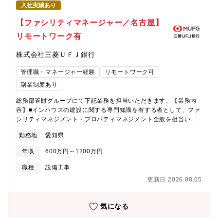
プトップ型PCが貸与され、様々な場所で勤務可能休暇関連：ほぼ
入社実績あり
全員が有休を年度16日以上取得、2歳未満の子がいる男性ほぼ全員
が約1ヶ月の育児参画を目的とした休業・休暇を取得【キャリアパ
【ファシリティマネージャー／名古屋】
スイメージ】・入行後1年目：管財グループにて担当物件を持ち、
リモートワーク有
業務の一連の流れや全体像をキャッチアップ・入行後2～3年目：
管財グループのプロジェクト企画業務に携わる（例：東名阪共通
株式会社三菱ＵＦＪ銀行
の設備更改施策、工事体制を整備する企画、等）・入行後3年目
～：経験と志向に応じ、同グループはもちろんのこと、ファシリ
管理職・マネージャー経験
リモートワーク可
ティに関わる他部署でご経験を積むことも可能【魅力】・メガバ
ンクとしての事業規模・物件数に関わることができます。・不動
副業制度あり
産購入から建物建設、維持管理まで様々な工程に関わることがで
総務部管財グループにて下記業務を担当いただきます。【業務内
きます。～近年のプロジェクト～・丸の内本館の建替、約半世紀
容】■インハウスの建設に関する専門知識を有する者として、ファ
ぶりのビックプロジェクトや店舗の次世代化に向けた改革に取り
シリティマネジメント・プロパティマネジメント全般を担当いた
組み中です。・次期中計のプロジェクトにも参画いただきます。
だきます。■多様な用途・規模の銀行施設について、新築・改修・
【募集背景】丸の内本館の建替、店舗再編等による取扱案件量の
勤務地
愛知県
移転・日常管理のフェーズで、企画・設計・工事管理・建物運営
増加のため【組織】・総務部管財グループ 約50名（管財事務の
等、幅広い業務に従事。■設計事務所や工事会社・ビル管理会社等
担い手を含む）～多様な人材が在籍（20代後半から60代前半ま
年収
600万円～1200万円
を指導し、プロジェクト推進・マネジメント業務を期待。【入行
で、30代と40代が中心）、キャリア採用が過半数・総務部にはフ
後1～2年目の日常業務イメージ】・銀行施設の設備更新、内外装
ァシリティ全般の企画業務や不動産の賃貸借・売買管理を行うグ
職種
設備工事
改修、維持管理業務に関する企画・立案・工事管理 ・工事・維
ループもあり・柔軟に異動しながら様々な業務を経験可能。総務
更新日 2026.08.05
持管理全般の予算策定・店舗戦略等に沿ったインフラ整備 ・災
部の他のグループに異動実績もあり【総務部管財グループのミッ
害対策に関するインフラ面の企画・立案・実行 ・主要施設の中
ション】主に建物設備の保守管理、新築時の設計施工の管理推
長期修繕計画策定及び具体化【働き方】・現場頻度（打合せ・現
進、レイアウト変更等を担当。国内中心の支店、本部ビル、デー
気になる
地確認等）は最大で週の半分程度・出社頻度は4～6割。出社しな
タセンター、研修所、寮・社宅等、約500物件を所管するグループ