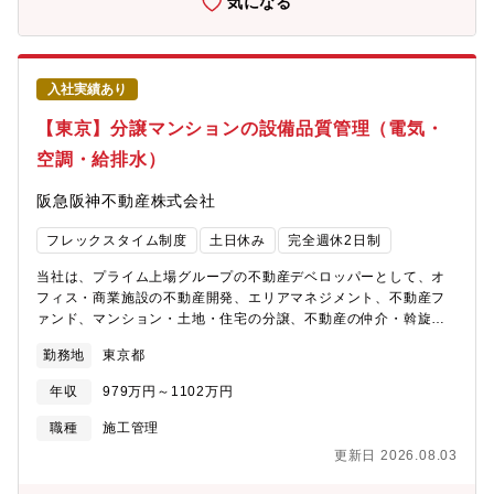
気になる
と正社員として雇用されます。社員登用時には総合職として社員
に登用されます。しばらくは募集ポジションにて従事頂きます
が、その後はご本人の適性によって当社業務全般に変更の可能性
があります。 【働き方】・年間休日124日※ライフワークバラン
入社実績あり
スを保ちながら就業することが可能です。同業他社と比較しても
非常に高いレベルの就業環境が整っており、実際に他社から入社
【東京】分譲マンションの設備品質管理（電気・
をした社員も多く在席します。・在宅勤務制度：有・フレックス
空調・給排水）
タイム制：有(コアタイムなし) ※ご自身の裁量にて業務時間をコ
ントロールできます。・平均残業時間：20時間/月 ※勤怠は、
阪急阪神不動産株式会社
PCログをとり、管理を徹底しています。・平均有給休暇取得日
数：12.0日(全社)・年に一度従業員満足度調査等があります。そ
フレックスタイム制度
土日休み
完全週休2日制
のなかで、自身の異動希望を記載することも可能です。【同社の
戦略・ビジョン】・阪急阪神ホールディングスグループは、100年
当社は、プライム上場グループの不動産デベロッパーとして、オ
以上の長きにわたる歴史の中で、人々に豊かなライフスタイルを
フィス・商業施設の不動産開発、エリアマネジメント、不動産フ
提案し、魅力あふれる沿線づくり、まちづくりに貢献してきまし
ァンド、マンション・土地・住宅の分譲、不動産の仲介・斡旋、
た。・同社が手がける大阪・神戸・京都を結ぶ沿線エリアは相対
リフォーム賃貸管理などの事業を展開しています。【業務内容】
的に人気が高く、まち全体の魅力を高める開発を強みとしていま
勤務地
東京都
分譲マンション事業の基本設計から竣工までの、事業主としての
す。・同社は、「『安心・快適』、そして『夢・感動』をお届け
設備面での品質管理業務を担当いただきます。・設計：設計図書
することで、お客様の喜びを実現し、社会に貢献する」というグ
年収
979万円～1102万円
確認・施工：施工図確認、現場確認、工程管理、竣工検査・社内
ループ経営理念のもと、関西で圧倒的No.１の沿線をつくること、
外関係者との調整、連携・販売ツール、引渡書類等の作成協力・
職種
施工管理
首都圏・海外での事業を拡大させ、総合不動産デベロッパーとし
アフターサービスのサポート等・その他技術面における社内支援
て成長していくことを目標としています。・服装も自由かつ、穏
更新日 2026.08.03
業務■雇用形態契約社員更新：有（1年：正社員登用あり）【契約
やかな社風も魅力的な要素の一つです。
期間備考】入社6ヵ月～1年後の正社員登用を前提とした雇用で