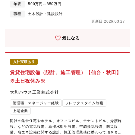
畿、中国、四国、九州、沖縄など全国の事業所へ将来的な転勤の
年収
500万円～850万円
可能性がございます。（※初任地は希望考慮します）【東北エリ
アの事業所】
職種
土木設計・建設設計
https://www.daiwahouse.co.jp/officeHP/tohoku/index.asp【大
更新日 2026.03.27
和ハウスの低層アパート事業】
https://www.daiwahouse.co.jp/tochikatsu/d-
room/index.html【勤務地について】総合職と地域限定社員でご選
気になる
択可能となります。※全国総合職の場合には北海道、東北、関
東、中部、近畿、中国、四国、九州、沖縄など全国の事業所へ将
来的な転勤の可能性がございます。（※初任地は希望考慮しま
す）【関東の事業所】
入社実績あり
https://www.daiwahouse.co.jp/officeHP/kanto/index.asp【大和
ハウスの戸建て事業】
賃貸住宅設備（設計、施工管理）【仙台・秋田】
https://www.daiwahouse.com/businessfield/housing/kodate.html
※土日祝休み※
大和ハウス工業株式会社
管理職・マネージャー経験
フレックスタイム制度
上場企業
同社の集合住宅やホテル、オフィスビル、テナントビル、介護施
設、などの電気設備、給排水衛生設備、空調換気設備、防災設
備、省エネ設備に関する設計、施工管理業務に携わって頂きま