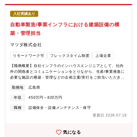
入社実績あり
自動車製造/事業インフラにおける建築設備の構
築・管理担当
マツダ株式会社
リモートワーク可
フレックスタイム制度
上場企業
【職務概要】自社インフラのインハウスエンジニアとして、社内
外の関係者とコミュニケーションをとりながら、生産/事業推進に
必要な施設の構築・管理などの企画立案/実行をご担当いただきま
す。状況に応じて、新しい建物や既存の建物両方に携わっていた
勤務地
広島県
だきます。【職務詳細】・自社インフラの建築設備領域における
企画立案/設計/調達/施工管理 - 生産工場/実験棟/事務所など、自
年収
450万円～820万円
動車製造事業を支える施設の建設・改造プロジェクトの基本計画
をリードし、調達～工事管理を行う。 ‐ 主な対象設備は、空調換
職種
設備保全・設備メンテナンス・保守
気設備、給排水衛生設備、消防設備など。・3D設計の導入および
更新日 2026.07.16
生産技術への適用 - BIMや設備シミュレーション（例：空調換
気、音）などを用いて上記業務の強化を図るとともに、デジタル
ツインの構築を通じて、量産準備業務との連携・適用を行う。＜
気になる
変更の範囲＞将来的に会社の定める全ての業務に配置転換の可能