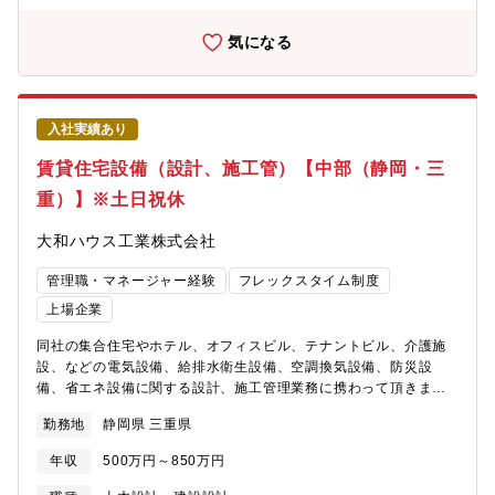
投資効率の高いM&A案件に集中し、積極的にM&Aに取り組んでい
に：・自社の生産拠点および営業拠点の建設・改修案件におい
ます。・戦略（２）：社会的課題解決製品の開発と部品供給現代
て、発注者の立場で、仕様や計画の立案、設計・施工内容（仕
気になる
社会は少子高齢化、医療問題、ロボティクス、エネルギー問題な
様・品質・進捗）の確認、各拠点への支援業務を行います。・各
ど様々な課題を抱えています。その社会的課題の解決を貢献す
拠点の建屋やユーティリティを適切に維持するため、運用管理に
る、電動化・自動化・超高速通信・センシング（制御）といった
対する支援業務を行います。【キャリアパス】国内外拠点のファ
キーとなる新技術やそれを満たす製品・部品が必要とされます
シリティ統制や建設・改修計画への参画を通じて専門性を高める
が、そのソリューション製品に必ず使われる部品が「8本槍製品」
入社実績あり
ことができます。また、適性に応じて専門性を軸にしながら、管
であり、当社は、今後ニーズが高まる可能性を秘めている製品を
理職としてのキャリアを目指すことも可能です。【業務における
賃貸住宅設備（設計、施工管）【中部（静岡・三
揃えております。【オフィスについて】2023年3月にミネベアミ
魅力】当社の今後のファシリティの在り方について、専門性を活
ツミ東京本部を汐留エリアに移転しました。27階建ての自社ビル
重）】※土日祝休
かしながら検討・推進できるポジションです。維持管理に関する
「東京クロステックガーデン」を構え、これまで以上に新たな技
定型業務が一定程度ある一方、建設や改修案件では規模・難易
術の創出が叶う環境を整備いたしました。社内外との技術交流や
大和ハウス工業株式会社
度・地域が多岐にわたり、毎回異なるチャレンジに取り組むこと
共同開発を活性化させるための協創フロアや、幅広い年代の方々
ができます。業務を通じて技術や知識の習得も可能です。【配属
に当社の技術・製品を楽しくリアルに見学いただくことができる
管理職・マネージャー経験
フレックスタイム制度
部署】コーポレート本部 総務部 ファシリティマネジメント課ファ
ショールーム（クロステック ミュージアム）を備えています。
シリティマネジメント課は本社総務部に属しており、国内拠点に
上場企業
加え海外拠点のファシリティについても統制し、グループ全体で
同社の集合住宅やホテル、オフィスビル、テナントビル、介護施
の最適化に取り組んでいます。【働き方】・フレックス制：有(コ
設、などの電気設備、給排水衛生設備、空調換気設備、防災設
アタイム：13:00~15:00)・在宅勤務：有・外出・出張：月1,2回
備、省エネ設備に関する設計、施工管理業務に携わって頂きま
の外出、年に1,2回ほどの出張（国内、海外）の可能性があり【定
す。【勤務地について】総合職と地域限定社員でご選択可能とな
年】65歳※役職定年無し【数値で見る同社の魅力】■創業1920年
勤務地
静岡県 三重県
ります。※全国総合職の場合には北海道、東北、関東、中部、近
自動車用電球の製造・販売から始まった同社。現在は光の総合メ
畿、中国、四国、九州、沖縄など全国の事業所へ将来的な転勤の
ーカーとして生活を幅広く支えています。■売上高：約4,724億円
年収
500万円～850万円
可能性がございます。（※初任地は希望考慮します）【中部の事
(1962年に東証一部上場、以後、売上を拡大しつつ、現在の企業規
業所】