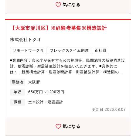
設計、工事監理を行います。新築、改修共にお客様や利用者の想
気になる
いを細部まで汲み取り、周辺環境や景観にも配慮した設計を行い
ます。■採用背景：業績好調につき増員拡大採用です。在宅勤務を
ご希望の方も歓迎致します。面接時にご相談ください。■求める人
物像：・コミュニケーション力・調整力・折衝力が高い方 ・お
【大阪市淀川区】※経験者募集※構造設計
客さまの意図をきちんと受け止め、理解し、適切な回答ができる
方 ・チームワークを大切にして良い仕事ができる方 ・品質と
株式会社トクオ
コンプライアンス意識を常に保てる方
リモートワーク可
フレックスタイム制度
正社員
■業務内容：官公庁が保有する公共施設等、民間施設の新築構造設
計、耐震診断・耐震補強設計を担当いただきます。■具体的に
は：・新築構造計算・耐震診断計算・耐震補強計算・構造図の作
成・発注担当者（官公庁・ゼネコン・設計事務所）との打合せ・
勤務地
大阪府
各種申請業務・各種検査の立ち合い※応募者の方のご経験によっ
て担当や役割を決めさせていただきます。キャリア1年目からベテ
年収
650万円～1200万円
ラン層まで幅広く募集致します。■魅力・特徴：・同社はフレック
ス制度や在宅勤務制度の導入や年間休日数の増加など、社員が働
職種
土木設計・建設設計
きやすさを向上させる取り組みを積極的に導入しております。・
更新日 2026.08.07
近年は、民間施設の企画・設計・監理へも参画しており、今後は
新築物件設計等の事業への展開も進めていきます。民間建築、公
共施設・教育文化施設・福祉医療施設、集合住宅など様々な建物
気になる
の基本設計から実施設計、工事監理を行います。新築、改修共に
お客様や利用者の想いを細部まで汲み取り、周辺環境や景観にも