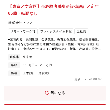
した経営基盤があります。2018年7月にテクノプロHDに参画しま
【東京／文京区】※経験者募集※設備設計／定年
した。当時より同社は、本社がある愛知県内では歴史のある設計
65歳・転勤なし
事務所として、大きな案件を入札しておりました。株式会社テク
ノプロ・コンストラクション様は施工管理案件を多く携わってい
株式会社トクオ
たため、安定性のある設計事務所をHDグループに参画させること
で、お互いより安定した案件の受注、安定基盤を整えられると考
リモートワーク可
フレックスタイム制度
正社員
え、同社に声がかかりました。同社としても、テクノプロHDに参
画したことで、より安定した案件受注、従業員の長期就業の安定
■業務内容：民間建築、公共施設、教育文化施設、福祉医療施設、
性の確保ができています。■同社が大事にしていること会社を大き
集合住宅など多岐に渡る建物の設備設計（機械・電気設備設計経
くし、売り上げを伸ばすことも大事だとは考えていますが、同社
験者）をご担当いただきます。■業務詳細・新築、改築等の設計・
は社員のことを一番大事に考えています。同社は社員一人一人が
監理・耐震改修、その他改修等の設計・監理・設備設計のとりま
自分らしく働き、希望のキャリア実現を応援しています。そのた
勤務地
東京都
とめ・確認申請などの申請業務・工事監理・お客様との打合せ な
めの取り組みとして、社内で上長との面談の実施や資格取得のた
ど■魅力・特徴・同社はフレックス制度や在宅勤務制度の導入や年
めの制度を取り入れ、社員一人一人に寄り添う経営をしていま
年収
650万円～1200万円
間休日数の増加など、社員が働きやすさを向上させる取り組みを
す。■採用背景業績好調につき増員拡大採用です。在宅勤務をご希
積極的に導入しております。・近年は、民間施設の企画・設計・
職種
土木設計・建設設計
望の方も歓迎致します。面接時にご相談ください。
監理へも参画しており、今後は新築物件設計等の事業への展開も
更新日 2026.08.07
進めていきます。民間建築、公共施設・教育文化施設・福祉医療
施設、集合住宅など様々な建物の基本設計から実施設計、工事監
理を行います。新築、改修共にお客様や利用者の想いを細部まで
気になる
汲み取り、周辺環境や景観にも配慮した設計を行います。■テクノ
プロＨＤグループ会社エンジニア人材派遣国内最大手の東証プラ
イム上場企業であるテクノプロHDグループ会社のため、安定した
経営基盤があります。2018年7月にテクノプロHDに参画しまし