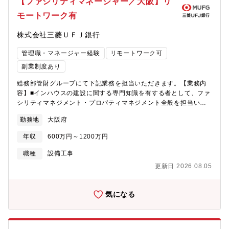
【ファシリティマネージャー／大阪】リ
も期待されます。【魅力・やりがい】1. 持続可能な未来への挑戦
戦略を確実に進化・進捗させる必要があります。また、中?期的に
同社の建築設備エンジニアは、海外の大規模プラントプロジェク
モートワーク有
工場施設及びエネルギー管理の機能強化が必須であることなどか
トで、厳しい環境条件や高度なプロセス要求に対応した設計に取
ら高い視座で施設企画業務に従事していただける、係長・リーダ
り組んでいます。この仕事には、カーボンニュートラルの実現に
株式会社三菱ＵＦＪ銀行
ークラスの方を募集します。≪働き方≫■組織で求めるポジション
貢献できるというやりがいがあります。技術的な課題を一つひと
リーダー、係長クラス■出張頻度・出張先国内製造事業所（栃?、?
つ解決しながら、持続可能な未来を築くための重要な役割を果た
管理職・マネージャー経験
リモートワーク可
沼、登?、多賀城、恵庭）に出張あり。頻度は担当するプロジェク
すという実感を得られる仕事です。2. チームワークが生む価値同
トにより変動いたします。■部署の平均残業時間約20時間/月■リモ
副業制度あり
社のプロジェクトは、専門家やエンジニアが協力し合いながら進
ートワーク・フレックス制度の活用度合い リモートワーク制
められます。個々の専門知識が結集され、様々な課題を乗り越え
総務部管財グループにて下記業務を担当いただきます。【業務内
度：週1～2回程度を想定 フレックス制度：積極的に活用してい
ていくプロセスは難しく困難ですが大きなやりがいにもなりま
容】■インハウスの建設に関する専門知識を有する者として、ファ
る部署で、柔軟な働き方ができる環境です。≪身に付くスキル≫
す。プロジェクトを完遂したときに感じる達成感は一生ものであ
シリティマネジメント・プロパティマネジメント全般を担当いた
ファシリティマネジメントやコンストラクションマネジメントに
り、これが次の案件へのモチベーションになります。3. 充実した
だきます。■多様な用途・規模の銀行施設について、新築・改修・
とどまらず、アセットマネジメントや ESG など様々な領域の知?
ワークライフバランス神戸本社を拠点に、現場支援は出張対応が
勤務地
大阪府
移転・日常管理のフェーズで、企画・設計・工事管理・建物運営
を深めることができます。≪入社後のキャリアプラン≫入社後は
基本となります。神戸での生活をメインにしながら、海外含めた
等、幅広い業務に従事。■設計事務所や工事会社・ビル管理会社等
進捗中の建設プロジェクトに参加いただき、業務の全体像を理解
年収
600万円～1200万円
現場での経験も積み、キャリアを築くことが可能です。
を指導し、プロジェクト推進・マネジメント業務を期待。【入行
しながら、実務経験を積んでいただきます。その後はプロジェク
後1～2年目の日常業務イメージ】・銀行施設の設備更新、内外装
トの主担当として中心的な役割を担い、リーダーとしてチームを
職種
設備工事
改修、維持管理業務に関する企画・立案・工事管理 ・工事・維
けん引していただくことを期待しています。さらにプロジェクト
更新日 2026.08.05
持管理全般の予算策定・店舗戦略等に沿ったインフラ整備 ・災
の成果やご自身の成長に応じて、将来的には組織全体をまとめる
害対策に関するインフラ面の企画・立案・実行 ・主要施設の中
マネージャーとしてのキャリアも視野に入れています。スキルと
長期修繕計画策定及び具体化【働き方】・現場頻度（打合せ・現
実績を積み重ねながら、より高いレベルでの活躍を目指していた
気になる
地確認等）は最大で週の半分程度・出社頻度は4～6割。出社しな
だける環境です。
い日は在宅勤務またはサテライトオフィス勤務。柔軟な働き方を
自ら推進。・電子端末と働き方：各自iPhoneとポータブルなラッ