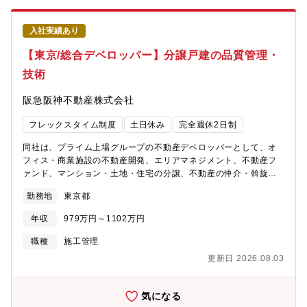
進、レイアウト変更等を担当。国内中心の支店、本部ビル、デー
タセンター、研修所、寮・社宅等、約500物件を所管するグループ
入社実績あり
です。各メンバーが担当の物件を持ちつつ、専門領域を相互補完
しながら運営しています。担当物件については、ご自身の専門性
【東京/総合デベロッパー】分譲戸建の品質管理・
を活かしつつ、専門外のマターに関する一次対応業務もあり、幅
技術
広い知見が身に付きます。
阪急阪神不動産株式会社
フレックスタイム制度
土日休み
完全週休2日制
同社は、プライム上場グループの不動産デベロッパーとして、オ
フィス・商業施設の不動産開発、エリアマネジメント、不動産フ
ァンド、マンション・土地・住宅の分譲、不動産の仲介・斡旋、
リフォーム賃貸管理などの事業を展開しています。【業務内容】
勤務地
東京都
分譲戸建事業の基本設計から竣工までの事業主としての品質管理
業務を担当いただきます。・設計：設計図書確認・施工：施工図
年収
979万円～1102万円
確認、現場確認、工程管理、竣工検査・社内外関係者との調整、
連携・販売ツール、引渡書類等の作成協力・アフターサービスの
職種
施工管理
サポート等・その他技術面における社内支援業務【契約期間備
更新日 2026.08.03
考】■雇用形態：契約社員 更新：有（1年：正社員登用あり）入
社6ヵ月～1年後の正社員登用を前提とした雇用です。1年間の有期
雇用契約を締結のうえ採用となり、双方合意のもと正社員として
気になる
雇用されます。社員登用時には総合職として社員に登用されま