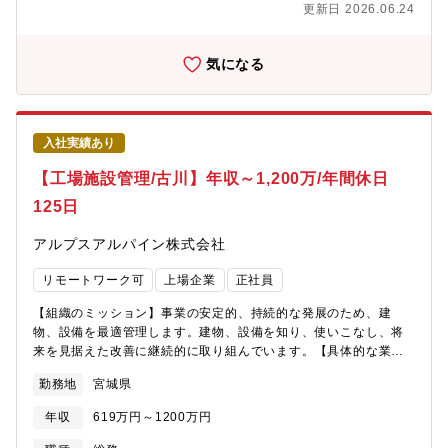
支援、相談窓口など）、持株制度、退職金制度、企業年金制度な
更新日 2026.06.24
デジタルツールを活用した効率的な業務改革を推進し、スズキの
ど※各種手当および制度には適用条件があります。詳しくは内定
資産価値向上を目指すためです。≪部門のミッション≫建物を中
後のオファー面談にてすり合わせとなります。
心とした資産の有効活用と、建設DXによる価値向上を実現しま
気になる
す。≪配属部署≫・配属される部門名称 製造本部 操業統括
部・配属拠点：本社（湖西工場・磐田工場・相良工場）・キャリ
ア採用入社者の活躍について 前職で建設業の仕事をされていた
方が、国内外の建設案件の仕事で活躍されています≪入社後の教
入社実績あり
育体制/フォロー体制≫OJTで業務の立ち上がりをサポートしま
す。各自のご経験や状況に応じて、社内外の研修に受講いただく
【工場施設管理/古川】年収～1,200万/年間休日
ことも可能です。社内には以下のような研修・教育がありま
125日
す。・全社教育：役職者研修、部門別研修 等・自己研鑽プログ
ラム：英会話やプログラミング、その他業務で必要な知識、ビジ
アルプスアルパイン株式会社
ネススキルなど受講できるものなど多数あります。≪キャリアプ
ラン≫【役職】係長、将来的に管理職へとキャリアアップするこ
リモートワーク可
上場企業
正社員
とができます。【キャリアプランの例】本業務を通じて、建設プ
ロジェクトマネジメント力やグローバルな施設運営の知見、建設
【組織のミッション】事業の安定的、持続的な発展のため、建
DX推進の経験を積むことができます。【環境】 基本は本社勤務で
物、設備を最適管理します。建物、設備を知り、使いこなし、将
すが、希望により、海外駐在にもチャレンジすることができま
来を見据えた改善に継続的に取り組んでいます。【具体的な業務
す。部内駐在実績拠点：インドMSIL≪スズキならではの仕事のや
内容】自社保有の工場、事務所などの建物、設備の維持管理、修
りがい≫・自動車メーカーならではのスケールの大きな建設プロ
勤務地
宮城県
繕業務ならびに、設備更新計画の検討、工事発注、現場管理など
ジェクトに携われます。・施主側の立場で、ものづくりの現場を
を担当していただきます。先端情報技術の社内導入企画【ポジシ
支える建築に貢献できます。・建設DX推進など、最先端の技術導
年収
619万円～1200万円
ョンの魅力】 日常の設備点検だけでなく、建物の維持管理、
入に積極的に関われます。建設分野での魅力ポイントスズキのグ
設備投資計画に携わることが可能です。また、当社は東北地方を