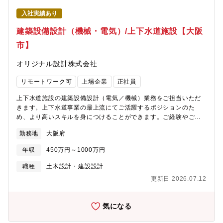
入社実績あり
建築設備設計（機械・電気）/上下水道施設【大阪
市】
オリジナル設計株式会社
リモートワーク可
上場企業
正社員
上下水道施設の建築設備設計（電気／機械）業務をご担当いただ
きます。上下水道事業の最上流にてご活躍するポジションのた
め、より高いスキルを身につけることができます。ご経験やご希
望に応じていずれかの業務をおまかせします。【職務詳細】上下
勤務地
大阪府
水道施設（浄水場、下水処理場、ポンプ場）における建築設備設
計をお任せします。給排水設備、換気設備、空調設備など、建屋
年収
450万円～1000万円
内の各種設備の設計を通じて施設の快適性、安全性、機能性の最
適解を提供します。新設から既存施設更新・改修などを意匠・構
職種
土木設計・建設設計
造担当と連携しながら検討を行います。
更新日 2026.07.12
気になる