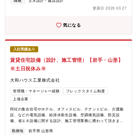
模まで成長を遂げてきました。)■拠点数：国内32拠点、海外34拠
職種
土木設計・建設設計
https://www.daiwahouse.co.jp/officeHP/chubu/index.asp【大
点■平均勤続年数：16.3年■平均年齢：40.9歳■中途比率：43.2%■
更新日 2026.03.27
和ハウスの低層アパート事業】
フレックス制：有(コアタイム：13:00-15:00)■全社平均残業時
https://www.daiwahouse.co.jp/tochikatsu/d-room/index.html
間：20.3時間/月■有給休暇取得日数：13日/年間※2024年度実績
気になる
入社実績あり
賃貸住宅設備（設計、施工管理）【岩手・山形】
※土日祝休み※
大和ハウス工業株式会社
管理職・マネージャー経験
フレックスタイム制度
上場企業
同社の集合住宅やホテル、オフィスビル、テナントビル、介護施
設、などの電気設備、給排水衛生設備、空調換気設備、防災設
備、省エネ設備に関する設計、施工管理業務に携わって頂きま
す。【勤務地について】総合職と地域限定社員でご選択可能とな
勤務地
岩手県 山形県
ります。※全国総合職の場合には北海道、東北、関東、中部、近