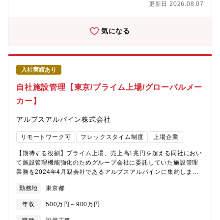
更新日 2026.08.07
進めていきます。・民間建築、公共施設・教育文化施設・福祉医
療施設、集合住宅など様々な建物の基本設計から実施設計、工事
監理を行います。・新築、改修共にお客様や利用者の想いを細部
気になる
まで汲み取り、周辺環境や景観にも配慮した設計を行います。■テ
クノプロＨＤグループ会社エンジニア人材派遣国内最大手の東証
プライム上場企業であるテクノプロHDグループ会社のため、安定
した経営基盤があります。2018年7月にテクノプロHDに参画しま
入社実績あり
した。当時より同社は、本社がある愛知県内では歴史のある設計
事務所として、大きな案件を入札しておりました。株式会社テク
自社施設管理【東京/プライム上場/グローバルメー
ノプロ・コンストラクション様は施工管理案件を多く携わってい
カー】
たため、安定性のある設計事務所をHDグループに参画させること
で、お互いより安定した案件の受注、安定基盤を整えられると考
アルプスアルパイン株式会社
え、同社に声がかかりました。同社としても、テクノプロHDに参
画したことで、より安定した案件受注、従業員の長期就業の安定
リモートワーク可
フレックスタイム制度
上場企業
性の確保ができています。■同社が大事にしていること会社を大き
くし、売り上げを伸ばすことも大事だとは考えていますが、同社
【期待する役割】プライム上場、売上高1兆円を超える同社におい
は社員のことを一番大事に考えています。同社は社員一人一人が
て施設管理機能強化のためグループ会社に委託していた施設管理
自分らしく働き、希望のキャリア実現を応援しています。そのた
業務を2024年4月親会社であるアルプスアルパインに集約しまし
めの取り組みとして、社内で上長との面談の実施や資格取得のた
た。本ポジションでは自社施設の施設管理を行って頂きます。ま
めの制度を取り入れ、社員一人一人に寄り添う経営をしていま
勤務地
東京都
た、将来的には全社施設の統括をできる人材になることを期待し
す。■採用背景神戸事務所開設に伴うオープニングスタッフ募集で
ます。【職務内容】宮城県・福島県・新潟県を中心に開発センタ
す。在宅勤務をご希望の方も歓迎致します。面接時にご相談くだ
年収
500万円～900万円
ー・工場・各営業拠点の施設管理業務を行っていただきます。自
さい。
社保有の工場、事務所などの建物、設備の維持管理、修繕業務な