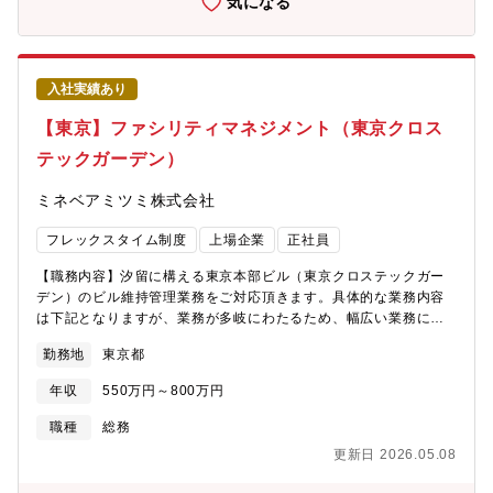
気になる
変更の範囲＞将来的に会社の定める全ての業務に配置転換の可能
性あり【募集背景】自動車業界は100年に一度の大変革期を迎え、
多様な市場ニーズに応える商品の開発・生産に加え、事業を通じ
たカーボンニュートラル実現に挑戦しています。 自動車製造事
入社実績あり
業におけるインフラ/プラント計画部門として、省エネルギーや環
境貢献を目指した開発・生産施設の構築が求められており、その
【東京】ファシリティマネジメント（東京クロス
実現に向けて建築設備の業務で活躍いただくことを期待しており
テックガーデン）
ます。【部門ミッション】量産準備部門として、自動車製造事業
に必要な全てのインフラやユーティリティの構築・管理を行って
ミネベアミツミ株式会社
おり、自動車製造工程の立上げを支援しています。 また、当社
従業員の働く環境整備（オフィス、寮等の福利厚生施設）も担っ
フレックスタイム制度
上場企業
正社員
ており、活き活きと働く人の仕事を通じて、お客様に私たちの製
品をお届けすることを目指しています。【ポジション特徴】自動
【職務内容】汐留に構える東京本部ビル（東京クロステックガー
車製造に必要なインフラとして、製造工場のみならず、実験棟/物
デン）のビル維持管理業務をご対応頂きます。具体的な業務内容
流施設/福利厚生施設など、多様な施設の計画・管理を社内関係部
は下記となりますが、業務が多岐にわたるため、幅広い業務にご
門と協業しながらご担当いただきます。海外にも製造拠点を有し
興味が有る方にご活躍いただけるフィールドになります。■東京ク
ており、グローバルにご活躍いただく機会/可能性もございます。
勤務地
東京都
ロステックガーデンのビル維持管理業務・ビル管理業務（設備管
理・工事管理 等）・建物・設備に関する投資修繕計画・防災業
年収
550万円～800万円
務（BCP策定）・経営層に向けた提案や予算策定・その他総務業
務 等※今回の配属部署は総務部となります。将来的には、
職種
総務
国内外にあるミネベアミツミグループ生産拠点の施設投資につい
更新日 2026.05.08
て、仕様、コストの妥当性および協力会社選定等にも携わってい
ただく可能性がございます。その他、自ら課題を見つけ積極的に