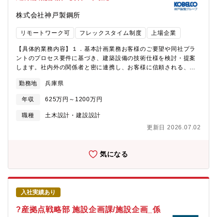
株式会社神戸製鋼所
リモートワーク可
フレックスタイム制度
上場企業
【具体的業務内容】１．基本計画業務お客様のご要望や同社プラ
ントのプロセス要件に基づき、建築設備の技術仕様を検討・提案
します。社内外の関係者と密に連携し、お客様に信頼される、魅
力的な技術提案書を作成します。２．見積積算業務工事業者から
勤務地
兵庫県
提出された見積を精査し、競争力のある工事費を算出します。リ
スクを事前に見極めて、最適なコストを提案します。チームで協
年収
625万円～1200万円
力して、プロジェクトを受注に導く役割を担います。３．設計監
理業務契約図書に基づき、設計条件を整理し、設計計画書を作成
職種
土木設計・建設設計
します。外注設計会社との連携により、設計図や計算書を取りま
更新日 2026.07.02
とめ、安全で信頼される設計を実現します。同社の現場組織に対
して、建設許認可手続きを支援し、建築設備工事の検査に現地立
会し、試運転の助勢を行います。【募集背景】同社は、カーボン
気になる
ニュートラルの目標達成に貢献する低炭素鉄源のMIDREXプロセ
スなど、独自技術によるプラントエンジニアリングを提供してい
ます。近年は、建設地周辺の環境や安全への配慮から、騒音・排
気・粉じんなどの外部影響を抑える目的で、屋外に設置されてい
入社実績あり
たプロセス機器を建屋内に収める設計への要求が高まっていま
す。それに伴い、温湿度、空気清浄度、気圧といった厳しいプロ
?産拠点戦略部 施設企画課/施設企画_係
セス要求を満たすための空調・換気設備など、建築設備の重要性