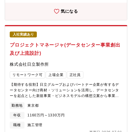
つ、穏やかな社風も魅力的な要素の一つです。
業・サービスの企画立案から、事業化に向けた検証・立上げまで
を一貫して推進する。市場構造や顧客ニーズを踏まえたビジネス
気になる
モデル設計、収益性・スケール性を意識した事業成立条件の整
理、小規模なPoCや先行案件を活用した実証・改善も視野に、社
内外の関係者との議論を通じて役割分担や提供価値を明確化し、
組織・事業として実行可能な形に落とし込み、事業として立上げ
入社実績あり
を推進する。【ポジションの魅力・やりがい・キャリアパス】・
成長分野であるデジタル分野の中で、システム導入と異なり構築
プロジェクトマネージャ(データセンター事業創出
物として形に残る仕事ができます。・大規模な産業基盤や国家プ
及び上流設計)
ロジェクトにもかかわることができ、今までと違った世界を見る
こともできます。・データセンターファシリティ分野において、
株式会社日立製作所
社内外の多くのステークホルダーと一緒にPJを推進していくこと
になり、幅広い人脈形成と専門スキルを磨くことができ、高度な
リモートワーク可
上場企業
正社員
国家資格取得に必要な実務経験も積むことができます。【働く環
境】①配属組織/チームについて AI&ソフトウェアサービスビジ
【期待する役割】日立グループおよびパートナー企業が有するデ
ネスユニット DC&アドバンスドサービス推進本部 DCコンス
ータセンター向け商材・ソリューションを活用し、データセンタ
トラクションマネジメント部5G②働き方について 在宅勤務と出
ーを起点とした新規事業・ビジネスモデルの構想立案から事業化
社を併用しながら業務を行います。社内外、顧客との打合せは在
に向けた推進を担う。市場・顧客・パートナー・技術・制度とい
宅での対応も可能です。顧客対応等や現地作業の場合は必要に応
勤務地
東京都
った複数の制約条件を踏まえ、社内外のステークホルダーと連携
じて出張等が発生します。※入社直後はOJT、チームビルディン
しながら、実行可能な事業モデルとして具体化を図る。また、顧
グの観点で出社が多くなる見込みです。【配属組織名】AI&ソフト
年収
1160万円～1330万円
客案件対応として、データセンター構築に関する引合いにおい
ウェアサービスビジネスユニット DC&アドバンスドサービス推進
て、顧客課題を的確に捉えた上流コンサルティングを実施すると
職種
施工管理
本部 DCコンストラクションマネジメント部５G【配属組織につ
ともに、データセンター事業全般に関わる提案・設計・見積を取