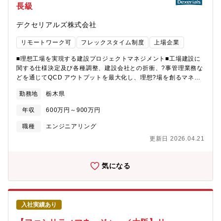
長級
が一層増しています。建築設備設計の役割は広がり続けており、
プラントの性能や信頼性、そしてプロジェクトを実現に導くため
デクセリアルズ株式会社
にも重要な鍵を握る存在となっています。私たちは、こうした要
求に確実に応えるため、ご経験を活かしていただける建築設備エ
リモートワーク可
フレックスタイム制度
上場企業
ンジニアを募集しています。【組織構成】エンジニアリング事業
部門 プロジェクトエンジニアリングセンター プロジェクト部 建
■理想工場を実現する建設プロジェクトマネジメント■工場建設に
設技術室 土木建築チーム室長＋13名（土木建築チームと機器据
関する仕様決定及び各種調整、建設会社との折衝、?事管理業務な
付チームの2チーム制）現在、2名の建築設備エンジニアが在籍
どを通じてQCD アウトプットを最大化し、理想?場を創るマネジ
【キャリアパス】1. 入社後の役割と担当業務入社後は、国内外の
メント業務を担っていただきます。■工場のCN・コスト・BCPを
建設プロジェクトに参画し、経験豊富な建築設備エンジニアの指
勤務地
栃木県
支える、総合エネルギー企画■施設・エネルギーに関して、CNへ
導のもと、同社プラントの要求事項や設計マネジメントシステム
の対応、エネルギーコストの抑制、そして事業継続性（BCP）の
を習得していただきます。専門知識やスキルを活かし、プロジェ
年収
600万円～900万円
強化という3つの視点を軸に、工場全体のエネルギー利用に関する
クトの進捗に応じた役割と責任が与えられ、早期から実践的な経
中長期的な最適化を図る戦略を立案し、実行していただきます。
職種
エンジニアリング
験を積むことが可能です。2. 成長機会とスキルアップ同社では、
≪遣り甲斐≫新しい工場の立ち上げに深く関わるこのポジション
最先端技術に触れながら専門知識を深められる環境を提供してい
更新日 2026.04.21
では、設計・建設の枠を超えて、理想の生産環境を創り上げるダ
ます。多様な専門技術者との連携や、異なる考え方・文化に触れ
イナミズムを体感できます。また、設備・エネルギー・安全管理
る機会が豊富にあります。資格取得支援や技術研修制度を活用
など工場運営に関わる最先端の技術やノウハウに触れながら、自
気になる
し、自身のスキルを高めながら成長でき、積極的な挑戦を通じて
身の専門性をさらに広げていける環境です。≪募集背景≫デクセ
さらなるキャリアアップの機会が広がります。3. 長期的なキャリ
リアルズの中期経営計画「進化の実現」のため、?産拠点戦略部は
ア展望経験を積むことで、建築設備エンジニアとしての専門性を
安定かつ効率的な製品生産を目指し、グループ内全ての生産拠点
深め、大規模プロジェクトのリーダーシップを発揮するポジショ
の戦略?案と実?を担っています。中でも国内主??場である栃木事
ンへの道が開かれています。将来的には、設備設計マネージャー
入社実績あり
業所と?沼事業所においては、大型工場建設及び改修のプロジェク
としてプロジェクト全体を統括し、チームを導く役割を担うこと
トが進捗中です。その他事業所においても増産対応等、生産拠点