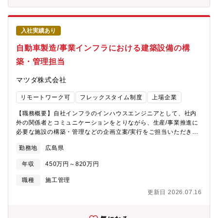
性あり【募集背景】自動車業界は100年に一度の大変革期を迎え、
多様な市場ニーズに応える商品の開発・生産に加え、事業を通じ
たカーボンニュートラル実現に挑戦しています。 自動車製造事
入社実績あり
業におけるインフラ/プラント計画部門として、省エネルギーや環
境貢献を目指した開発・生産施設の構築が求められており、その
自動車製造/事業インフラにおける建築設備の構
実現に向けて建築設備の業務で活躍いただくことを期待しており
築・管理担当
ます。【部門ミッション】量産準備部門として、自動車製造事業
に必要な全てのインフラやユーティリティの構築・管理を行って
マツダ株式会社
おり、自動車製造工程の立上げを支援しています。 また、当社
従業員の働く環境整備（オフィス、寮等の福利厚生施設）も担っ
リモートワーク可
フレックスタイム制度
上場企業
ており、活き活きと働く人の仕事を通じて、お客様に私たちの製
品をお届けすることを目指しています。【ポジション特徴】自動
【職務概要】自社インフラのインハウスエンジニアとして、社内
車製造に必要なインフラとして、製造工場のみならず、実験棟/物
外の関係者とコミュニケーションをとりながら、生産/事業推進に
流施設/福利厚生施設など、多様な施設の計画・管理を社内関係部
必要な施設の構築・管理などの企画立案/実行をご担当いただきま
門と協業しながらご担当いただきます。海外にも製造拠点を有し
す。状況に応じて、新しい建物や既存の建物両方に携わっていた
ており、グローバルにご活躍いただく機会/可能性もございます。
勤務地
広島県
だきます。【職務詳細】・自社インフラの建築設備領域における
企画立案/設計/調達/施工管理 - 生産工場/実験棟/事務所など、自
年収
450万円～820万円
動車製造事業を支える施設の建設・改造プロジェクトの基本計画
をリードし、調達～工事管理を行う。 ‐ 主な対象設備は、空調換
職種
施工管理
気設備、給排水衛生設備、消防設備など。・3D設計の導入および
更新日 2026.07.16
生産技術への適用 - BIMや設備シミュレーション（例：空調換
気、音）などを用いて上記業務の強化を図るとともに、デジタル
ツインの構築を通じて、量産準備業務との連携・適用を行う。＜