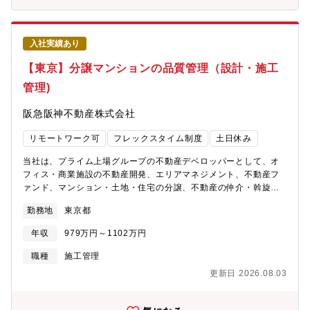
す。しばらくは募集ポジションにて従事頂きますが、その後はご
本人の適性によって当社業務全般に変更の可能性があります。
【働き方】・年間休日124日※ライフワークバランスを保ちながら
入社実績あり
就業することが可能です。同業他社と比較しても非常に高いレベ
ルの就業環境が整っており、実際に他社から入社をした社員も多
【東京】分譲マンションの品質管理（設計・施工
く在席します。・在宅勤務制度：有・フレックスタイム制：有(コ
管理)
アタイムなし) ※ご自身の裁量にて業務時間をコントロールでき
ます。・平均残業時間：20時間/月 ※勤怠は、PCログをとり、
阪急阪神不動産株式会社
管理を徹底しています。・平均有給休暇取得日数：12.0日(全
社)・年に一度従業員満足度調査等があります。そのなかで、自身
リモートワーク可
フレックスタイム制度
土日休み
の異動希望を記載することも可能です。【同社の戦略・ビジョ
ン】・阪急阪神ホールディングスグループは、100年以上の長きに
当社は、プライム上場グループの不動産デベロッパーとして、オ
わたる歴史の中で、人々に豊かなライフスタイルを提案し、魅力
フィス・商業施設の不動産開発、エリアマネジメント、不動産フ
あふれる沿線づくり、まちづくりに貢献してきました。・同社が
ァンド、マンション・土地・住宅の分譲、不動産の仲介・斡旋、
手がける大阪・神戸・京都を結ぶ沿線エリアは相対的に人気が高
リフォーム賃貸管理などの事業を展開しています。【業務内容】
く、まち全体の魅力を高める開発を強みとしています。・同社
勤務地
東京都
分譲マンション事業の基本設計から竣工までの、事業主としての
は、「『安心・快適』、そして『夢・感動』をお届けすること
建築面での品質管理業務を担当いただきます。・設計：設計図書
で、お客様の喜びを実現し、社会に貢献する」というグループ経
年収
979万円～1102万円
確認・施工：施工図確認、現場確認、工程管理、竣工検査・社内
営理念のもと、関西で圧倒的No.１の沿線をつくること、首都圏・
外関係者との調整、連携・販売ツール、引渡書類等の作成協力・
職種
施工管理
海外での事業を拡大させ、総合不動産デベロッパーとして成長し
アフターサービスのサポート等・その他技術面における社内支援
ていくことを目標としています。・服装も自由かつ、穏やかな社
更新日 2026.08.03
業務■雇用形態契約社員更新：有（1年：正社員登用あり）【契約
風も魅力的な要素の一つです。
期間備考】入社6ヵ月～1年後の正社員登用を前提とした雇用で
す。1年間の有期雇用契約を締結のうえ採用となり、双方合意のも