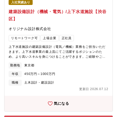
入社実績あり
た。当時より同社は、本社がある愛知県内では歴史のある設計事
務所として、大きな案件を入札しておりました。株式会社テクノ
建築設備設計（機械・電気）/上下水道施設【渋谷
プロ・コンストラクション様は施工管理案件を多く携わっていた
区】
ため、安定性のある設計事務所をHDグループに参画させること
で、お互いより安定した案件の受注、経営基盤を整えられると考
オリジナル設計株式会社
え、同社に声がかかりました。同社としても、テクノプロHDに参
画したことで、より安定した案件受注、従業員の長期就業の安定
リモートワーク可
上場企業
正社員
性の確保ができています。■同社が大事にしていること会社を大き
くし、売り上げを伸ばすことも大事だとは考えていますが、同社
上下水道施設の建築設備設計（電気／機械）業務をご担当いただ
は社員のことを一番大事に考えています。同社は社員一人一人が
きます。上下水道事業の最上流にてご活躍するポジションのた
自分らしく働き、希望のキャリア実現を応援しています。そのた
め、より高いスキルを身につけることができます。ご経験やご希
めの取り組みとして、社内で上長との面談の実施や資格取得のた
望に応じていずれかの業務をおまかせします。【職務詳細】上下
めの制度を取り入れ、社員一人一人に寄り添う経営をしていま
勤務地
東京都
水道施設（浄水場、下水処理場、ポンプ場）における建築設備設
す。■採用背景業績好調につき増員拡大採用です。在宅勤務をご希
計をお任せします。給排水設備、換気設備、空調設備など、建屋
望の方も歓迎致します。面接時にご相談ください。
年収
450万円～1000万円
内の各種設備の設計を通じて施設の快適性、安全性、機能性の最
適解を提供します。新設から既存施設更新・改修などを意匠・構
職種
土木設計・建設設計
造担当と連携しながら検討を行います。
更新日 2026.07.12
気になる