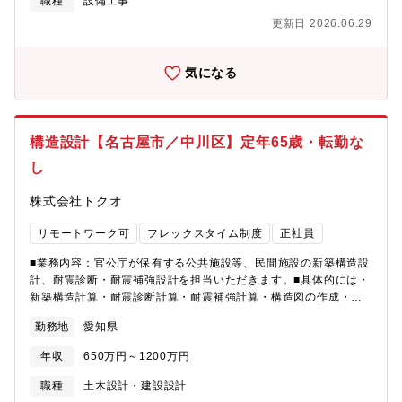
職種
設備工事
らびに、設備更新計画の検討、工事発注、現場管理などを担当し
更新日 2026.06.29
ていただきます。・同社の施設一覧
https://www.alpsalpine.com/j/company/net-japan/【本ポジショ
ンの魅力】・日常の設備点検だけでなく、建物の維持管理、設備
気になる
投資計画に携わることが可能です。また、当社は東北地方を中心
に複数の拠点があり、複数の拠点で数多くの経験をすることも可
能です。入社後は、施設管理に従事していただきながら、自身の
キャリアで培った経験や技術を発揮いただきます。・中央監視、
構造設計【名古屋市／中川区】定年65歳・転勤な
セントラル空調、BEMSを使用した省エネ提案、推進が可能で、
し
施設管理のプロとしてキャリアアップが可能です。【組織構成】
人事総務本部 総務部 本社施設管理課(5名) 40～50前半が主
株式会社トクオ
力。前向きで明るい職場。【同社について】・2019年に電子部品
事業に強みを持つアルプス電気株式会社と車載情報通信機器事業
リモートワーク可
フレックスタイム制度
正社員
に強みを持つアルパイン株式会社が経営統合し、アルプスアルパ
イン株式会社が誕生しました。・同社は日本を中心に、アメリ
■業務内容：官公庁が保有する公共施設等、民間施設の新築構造設
カ、ヨーロッパ、アジア、中国の85ヶ所に開発、生産、販売拠点
計、耐震診断・耐震補強設計を担当いただきます。■具体的には・
を展開。約40,000種類の電子部品を世界中の約2,000社の顧客企
新築構造計算・耐震診断計算・耐震補強計算・構造図の作成・発
業に供給。世界シェアがトップクラスの製品も複数ある真のグロ
注担当者（官公庁・ゼネコン・設計事務所）との打合せ・各種申
ーバル企業です。・連結売上高1兆円超！日本が世界に誇るプライ
勤務地
愛知県
請業務・各種検査の立ち合い■魅力・特徴・同社はフレックス制度
ム上場「総合電子部品メーカー」である同社は、“世界のものづく
や在宅勤務制度の導入や年間休日数の増加など、社員が働きやす
り”を支えています。・フレックス制度導入、在宅勤務は最大週3
年収
650万円～1200万円
さを向上させる取り組みを積極的に導入しております。・近年
日まで可能で個人の状況に合わせた働き方が可能です。・パソナ
は、民間施設の企画・設計・監理へも参画しており、今後は新築
職種
土木設計・建設設計
から入社実績多数の企業です。
物件設計等の事業への展開も進めていきます。民間建築、公共施