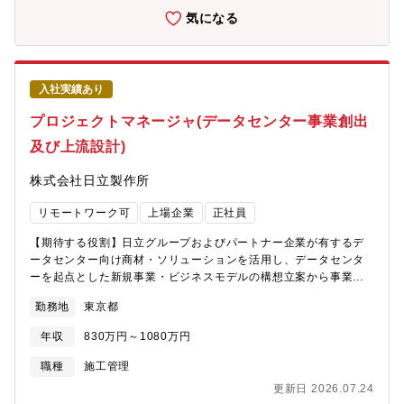
す。1年間の有期雇用契約を締結のうえ採用となり、双方合意のも
気になる
と正社員として雇用されます。社員登用時には総合職として社員
に登用されます。しばらくは募集ポジションにて従事頂きます
が、その後はご本人の適性によって当社業務全般に変更の可能性
があります。 【働き方】・年間休日124日※ライフワークバラン
入社実績あり
スを保ちながら就業することが可能です。同業他社と比較しても
非常に高いレベルの就業環境が整っており、実際に他社から入社
プロジェクトマネージャ(データセンター事業創出
をした社員も多く在席します。・在宅勤務制度：有・フレックス
及び上流設計)
タイム制：有(コアタイムなし) ※ご自身の裁量にて業務時間をコ
ントロールできます。・平均残業時間：20-30時間/月 ※勤怠
株式会社日立製作所
は、PCログをとり、管理を徹底しています。・平均有給休暇取得
日数：12.0日(全社)・年に一度従業員満足度調査等があります。
リモートワーク可
上場企業
正社員
そのなかで、自身の異動希望を記載することも可能です。【同社
の戦略・ビジョン】・阪急阪神ホールディングスグループは、100
【期待する役割】日立グループおよびパートナー企業が有するデ
年以上の長きにわたる歴史の中で、人々に豊かなライフスタイル
ータセンター向け商材・ソリューションを活用し、データセンタ
を提案し、魅力あふれる沿線づくり、まちづくりに貢献してきま
ーを起点とした新規事業・ビジネスモデルの構想立案から事業化
した。・同社が手がける大阪・神戸・京都を結ぶ沿線エリアは相
に向けた推進を担う。市場・顧客・パートナー・技術・制度とい
対的に人気が高く、まち全体の魅力を高める開発を強みとしてい
勤務地
東京都
った複数の制約条件を踏まえ、社内外のステークホルダーと連携
ます。・同社は、「『安心・快適』、そして『夢・感動』をお届
しながら、実行可能な事業モデルとして具体化を図る。また、顧
けすることで、お客様の喜びを実現し、社会に貢献する」という
年収
830万円～1080万円
客案件対応として、データセンター構築に関する引合いにおい
グループ経営理念のもと、関西で圧倒的No.１の沿線をつくるこ
て、顧客課題を的確に捉えた上流コンサルティングを実施すると
職種
施工管理
と、首都圏・海外での事業を拡大させ、総合不動産デベロッパー
ともに、データセンター事業全般に関わる提案・設計・見積を取
として成長していくことを目標としています。・服装も自由か
更新日 2026.07.24
りまとめる。【職務詳細】データセンターを起点とした新規事