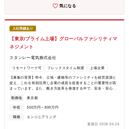
改善提案をいただくこと期待しております。【組織構成】人事総
気になる
務部門 総務部 4名【働き方】残業：10時間/月程、土日出勤の
可能性もあります。【会社の特徴】◆ミネベアミツミとは～コア
事業「8本槍」を核とした、世界に一つしかない「相合」精密部品
メーカー～ベアリングに代表される超精密加工技術から、モータ
入社実績あり
ー、センサーや、半導体、無線技術などのエレクトロニクス技術
を組み合わせ、常識を超えた「違い」で新しい価値を創造する、
【東京/プライム上場】グローバルファシリティマ
世界に一つしかない「※相合」精密部品メーカーです。2025年3
ネジメント
月期は12期連続で過去最高を更新し、売上高は約1.5兆円、営業利
益945億円となりました。「※相合」とは：総合ではなく、相い合
スタンレー電気株式会社
わせることを意味する造語。 当社グループのあらゆるリソースを
掛け合わせ、 相乗効果により新たな価値を創造する。◆当社の成
リモートワーク可
フレックスタイム制度
上場企業
長戦略について当社の成長戦略を推し進めるキードライバーにな
るのは、「相合活動」。多様なバックグラウンド・ 情熱を持つ10
【募集の背景】昨今、土地・建物等のファシリティを経営資源と
万人の人材が、 技術、事業を相い合わせ、 価値を最大化しま
捉え、これを有効活用し企業の成長を促進することの重要性が高
す。・戦略（１）：オーガニック成長×M＆A成長～当社は1951年
まっています。また、働き方改革を推進する中で、安全・安心で
7月、日本で初めてのミニチュアベアリング専業メーカーとして誕
働きやすい環境を整備することが、ファシリティマネジメントの
生。創業以来58社（2024年8月末現在）との経営統合を経て、ボ
勤務地
東京都
重要な役割となっています。当社は独自のファシリティマネジメ
ールベアリングからモーター、センサー、アクセス製品、 半導体
ントスタンダードに基づき、国内外の生産施設の建設や改修を管
に至るまで、コア事業の8本槍製品を中心に、シナジーある会社の
年収
500万円～800万円
理しており、さらなる質的向上を図るべく、当社のファシリティ
統合を続け、世界でも類をみないユニークな事業ポートフォリオ
の在り方を改革していける人材を募集します。【業務内容】国内
職種
エンジニアリング
を持つ「相合」精密部品メーカーへと成長しました。オーガニッ
外拠点のファシリティ（土地・建物・設備）における建設、改
ク成長に加え、重要な成長ドライバーとして、より営業利益率や
更新日 2026.04.24
修、維持管理に関する統制業務を担当いただきます。具体的