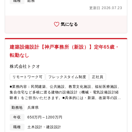
職種
総務
ローバルなものづくりを支える、社会的意義の高い建設プロジェ
中心に複数の拠点があり、将来的には複数拠点で経験を積むする
クトに携われます。施主側の立場で、企画・計画段階からプロジ
更新日 2026.07.23
ことも可能です。入社後は、施設管理に従事していただきなが
ェクトに深く関与でき、裁量を持って業務を推進できます。BIM等
ら、自身のキャリアで培った経験や技術を発揮いただきます。
の最先端デジタルツールを活用し、建設DXの推進役として活躍で
【職場紹介】5名在籍 20代から40代までの若手中心の現場。製
気になる
きます。国内外の多様な案件に関わることで、グローバルな視野
造部門からの依頼工事も多く、多くの経験を積むこと、活かすこ
と幅広い経験を積むことができます。キャリアアップや海外駐在
とが可能。特高受変電設備もあり、電験2種の実務経験を積むこと
など、多様な成長機会が用意されています。
も可能。
建築設備設計【神戸事務所（新設）】定年65歳・
転勤なし
株式会社トクオ
リモートワーク可
フレックスタイム制度
正社員
■業務内容：民間建築、公共施設、教育文化施設、福祉医療施設、
集合住宅など多岐に渡る建物の設備設計（機械・電気設備設計経
験者）をご担当いただきます。■具体的には・新築、改築等の設
計・監理・耐震改修、その他改修等の設計・監理・設備設計のと
勤務地
兵庫県
りまとめ・確認申請などの申請業務・工事監理・お客様との打合
せ■魅力・特徴・同社はフレックス制度や在宅勤務制度の導入や年
年収
650万円～1200万円
間休日数の増加など、社員が働きやすさを向上させる取り組みを
積極的に導入しております。・近年は、民間施設の企画・設計・
職種
土木設計・建設設計
監理へも参画しており、今後は新築物件設計等の事業への展開も