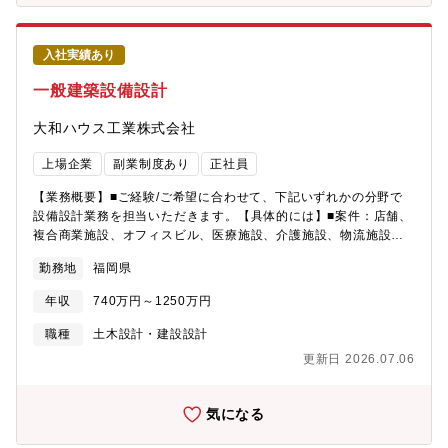
い日は在宅勤務またはサテライトオフィス勤務。柔軟な働き方を
です。各メンバーが担当の物件を持ちつつ、専門領域を相互補完
自ら推進。・電子端末と働き方：各自iPhoneとポータブルなラッ
しながら運営しています。担当物件については、ご自身の専門性
プトップ型PCが貸与され、様々な場所で勤務可能・休暇関連：ほ
を活かしつつ、専門外のマターに関する一次対応業務もあり、幅
入社実績あり
ぼ全員が有休を年度16日以上取得、2歳未満の子がいる男性ほぼ全
広い知見が身に付きます。
員が約1ヶ月の育児参画を目的とした休業・休暇を取得【キャリア
一般建築設備設計
パスイメージ】・入行後1年目：管財グループにて担当物件を持
ち、業務の一連の流れや全体像をキャッチアップ・入行後2～3年
大和ハウス工業株式会社
目：管財グループのプロジェクト企画業務に携わる（例：東名阪
共通の設備更改施策、工事体制を整備する企画、等）・入行後3年
上場企業
副業制度あり
正社員
目～：経験と志向に応じ、同グループはもちろんのこと、ファシ
リティに関わる他部署でご経験を積むことも可能【魅力】・メガ
【業務概要】■ご経験/ご希望に合わせて、下記いずれかの分野で
バンクとしての事業規模・物件数に関わることができます。・不
設備設計業務を担当いただきます。【具体的には】■案件：店舗、
動産購入から建物建設、維持管理まで様々な工程に関わることが
複合商業施設、オフィスビル、医療施設、介護施設、物流施設、
できます。～近年のプロジェクト～・丸の内本館の建替、約半世
工場、共同住宅、病院（100～200床前後）、データセンター等
勤務地
福岡県
紀ぶりのビックプロジェクトや店舗の次世代化に向けた改革に取
（幅広い案件がございますので、ご経験とご希望に合わせて現場
り組み中です。・次期中計のプロジェクトにも参画いただきま
を配置いただけます。また、現在は工場・物流倉庫・病院等の案
年収
740万円～1250万円
す。【募集背景】丸の内本館の建替、店舗再編等による取扱案件
件が増えておりますので、ご経験をお持ちの方には優先的に配置
量の増加のため【組織】・総務部管財グループ 約50名（管財事
をする可能性がございます。）■設備設計：電気・給排水衛生・空
職種
土木設計・建設設計
務の担い手を含む）～多様な人材が在籍（20代後半から60代前半
調換気などの設備の商品選定、企画、設計を担当して頂きます。■
更新日 2026.07.06
まで、30代と40代が中心）、キャリア採用が過半数・総務部には
ご経験/ご希望に合わせて、下記いずれかの分野で設備設計業務を
ファシリティ全般の企画業務や不動産の賃貸借・売買管理を行う
担当いただきます。※自社開発のBIMをご利用いただきます。
グループもあり・柔軟に異動しながら様々な業務を経験可能。総
気になる
務部の他のグループに異動実績もあり【総務部管財グループのミ
ッション】主に建物設備の保守管理、新築時の設計施工の管理推