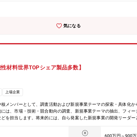
・物流の全体最適を実現し、標準化とデータ活用で工数/ミスを削減。
ーマを重点的に推進。■仕事の魅力・やりがい開発部が中心の事業部な
ップを発揮して業務と関われます。また市場は世界中どこにでもあるの
ケドニアなど）にも出張で行けたりします。また工業ミシンは機種が多
気になる
分が設計した充実感でミシンがわが子のようにかわいいです。■技術力
sforce、CPQ見積システム、BI(Tableau)、Apps／Automate／Qu
のデジタルツールを業務に積極導入しています。拠点別損益の見える化、売上推
準化など、管理会計領域とDXを融合させた独自の強みを有しており、
の階層別・選択型研修やグローバル研修、キャリア開発支援はもちろん
します。■募集背景 産業機器事業の収益基盤を支えてきた人員の新陳
性材料世界TOPシェア製品多数】
限界利益管理・与信管理・監査対応といった事業運営の屋台骨となる業務に加え
産販売管理プロセス改革といった重点テーマを加速させるフェーズにあ
継ぎながら新たな仕組みを構築したい方にとって、自身の経験を存分に
代のチームで、新しい技術を積極的に採用していける職場です。経験者採
上場企業
の在宅勤務が可能です。
中核メンバーとして、調査活動および新規事業テーマの探索・具体化か
的には、市場・技術・競合動向の調査、新規事業テーマの抽出、フィー
などを担当します。将来的には、自ら発案した新規事業の開発リーダー
メンバーと連携しながら、部署全体の目標達成に貢献し、新規事業創出
ビリティスタディ後は、開発部門へテーマを引き渡すことを基本としつ
600万円～900