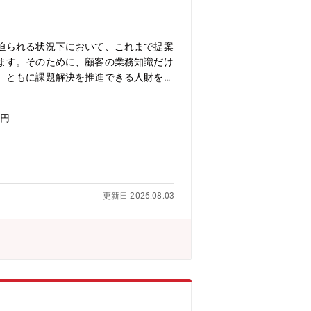
的に対応できる方【職場環境】 ●想定残
張：1~4回／年、 海外出張：業務内容
迫られる状況下において、これまで提案
ます。そのために、顧客の業務知識だけ
、ともに課題解決を推進できる人財を募
資する、業務システム・インフラ系シス
新しい社会を目指した未来につながるチ
万円
【インフラ系事業】・日立の技術だけで
築、提案する活動【職務詳細】◆各案件
。 また、担当のお客様との関係を深
ビス・デジタルサービス(IT・OT・
値起点を視野に入れた情報収集・分析を
更新日 2026.08.03
客様接点の最前線に立つ営業として、
ます。◆やりがい社会課題解決に直接携
成感を感じることができます。◆キャリ
ーダに向けて自身のキャリア研鑽に繋げ
活躍しており、メーカーやSIer出身の
名でチーム形成をし、共同でいくつかの
進め方を学んでいただきます。又、長期
心に経験者採用で活躍しているメンバー