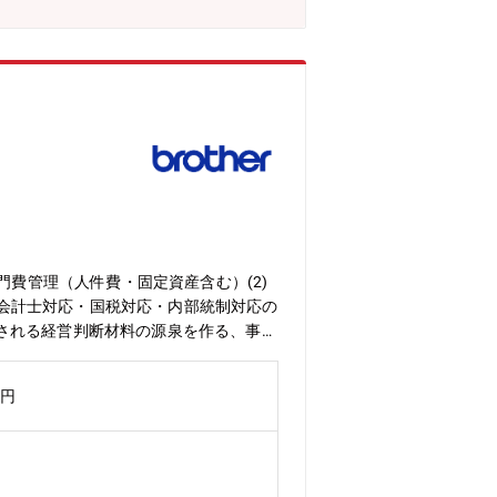
ェクト推進・パートナーとの共同開発・
門費管理（人件費・固定資産含む）(2)
 会計士対応・国税対応・内部統制対応の
される経営判断材料の源泉を作る、事業
の中核メンバーとして、部門費管理・受
レポーティング業務や監査対応の取り■
万円
業戦略に直結する手応えを実感できるポ
など、トップマネジメントが日々参照す
ステムやBI(Tableau)などを活用し
得られ、専門性と推進力の両方を磨ける