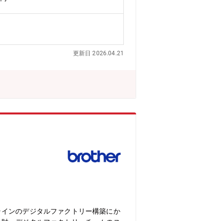
新規事業テーマの抽出およびフィージビ
ートナーとの連携・調整【募集背景】20
的向上・DX化を推進することで、更な
分析、技術動向の調査など、多岐にわた
導入にも取り組んでいます。今後の事業
更新日 2026.04.21
ながら、新規事業創出に向けた調査およ
ングなミッションに共感し、共に成長し
外０～1回/年国内2回/月■部署の平均
ス制度：あり。柔軟な働き方ができる環
スキル、etc.
ラインのデジタルファクトリー構築にか