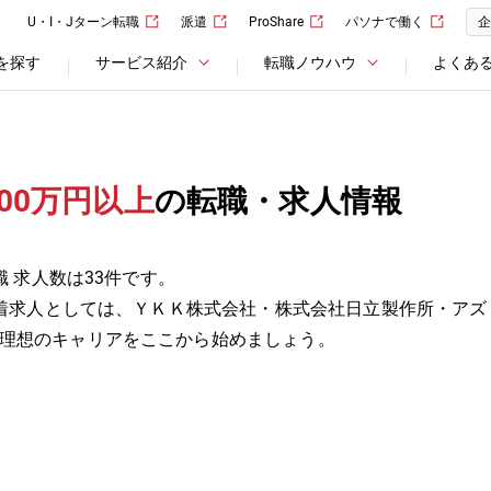
U・I・Jターン転職
派遣
ProShare
パソナで働く
企
を探す
サービス紹介
転職ノウハウ
よくあ
00万円以上
の転職・求人情報
職 求人数は33件です。
の新着求人としては、ＹＫＫ株式会社・株式会社日立製作所・ア
理想のキャリアをここから始めましょう。