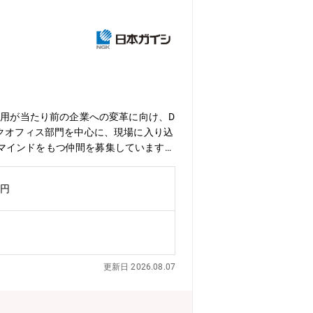
活用が当たり前の企業への変革に向け、D
ックオフィス部門を中心に、現場に入り込
マインドをもつ仲間を募集しています。
盤整備を推進する組織です。「攻め」と
業変革に対し、デジタル・データでサポ
万円
まり、デジタルビジョンを目標に掲げて
を確保し、新しい技術にもチャレンジで
への直接的貢献を体感できる、やりがい
心である事業部門や海外グループ会社に
のアプリケーション開発、導入のプロジ
更新日 2026.08.07
り込み、同じ目線で現場課題の整理を行
稼働後のデータ活用支援まで、一連の流
。変更の範囲： 全ての業務への配置転