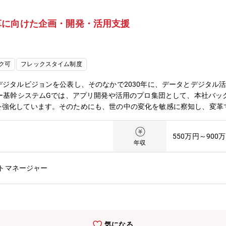
革に向けた企画・開発・活用支援
ク可
フレックスタイム制度
デジタルビジョンを公表し、そのなかで2030年に、データとデジタル
ター基幹システムGでは、アプリ開発や活用のプロ集団として、本社バ
を強化しています。そのためにも、世の中の変化を敏感に察知し、変革
子会社ではなく本社部門の一員として、ユーザーと対等の立場で折衝、基
X推進のためになくてはならない組織です。 私たち基幹システムGは企
550万円～900
の、私たちへの期待値は年々高まっています。 企業の変革ムードも高
年収
けた攻めのITへの期待は大きい。このため、提案次第では大きな予算
磨けるチャンスがあります。事業のダイナミックな変革や新規価値創出
トマネージャー
用の道だけでなく、専門性を活かしたエキスパート職や、ビジネスの中
る道もあります。【職務の概要】間接業務を中心とした業務変革のため
の開発・運用への関与はもちろん、本社バックオフィス部門の現場に入
係者との合意形成を進める。その後のシステム開発・導入の実行推進、
ル知見を高めることはもちろん、製造業の深い業務知見も身に付きます
気になる