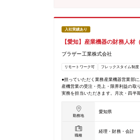
換あり【業務の詳細】・システム企画提
データ活用提案・実行支援・新技術調査
入社実績あり
【愛知】産業機器の財務人材
ブラザー工業株式会社
リモートワーク可
フレックスタイム制度
●担っていただく業務産業機器営業部に
産機営業の受注・売上・限界利益の取りま
実務を担当いただきます。月次・四半
運営の屋台骨を支える重要なポジショ
注売上管理・与信管理の実務に従事いた
愛知県
仕事の進め方産業機器事業の収益管理
勤務地
ジションです。部門費・売上・限界利益
る情報の源泉を担います。会計士対応や内部
経理・財務・会計
た業務効率化、属人化解消、生産販売
職種