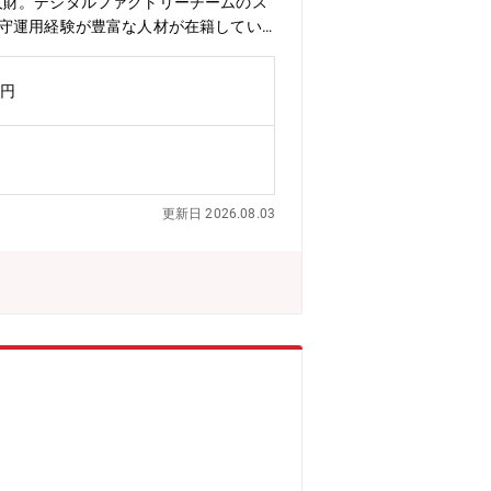
人財。デジタルファクトリーチームのス
保守運用経験が豊富な人材が在籍してい
。 その中で企画立案、製造現場との折
テムを統括するIT戦略部とも全社基盤
万円
ーツ生産において業界最高レベルの生産
T活用の企画および推進【仕事の魅力・
づくりプロセスを根本から変革する実感
ーバルな製造拠点への波及効果も大きい
す。【技術力】 インクジェットヘッド
更新日 2026.08.03
のエンジニアと連携し、クラウド技術や
たな価値創出にチャレンジしています。
共通の階層別・選択型研修やグローバル
これにより、個人の技術力だけでなく、
ル習得や資格取得も積極的にサポート
び産業用のインクジェット製品を過去2
インクジェット事業のさらなる飛躍を最重点
全自動化と正確かつリアルタイムな生産
タルファクトリー実現に向けて、活動の
de 2030」では、「世界中の “あなた”
務を推進しています。【求める人物
調整・交渉し、合意形成ができる方 チ