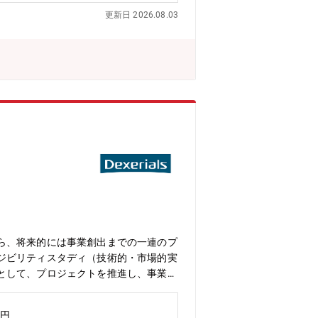
生産情報連携、重量輸送品質、BMI（イ
更新日 2026.08.03
ので、企画から開発、製品立ち上げ、顧
で普通はなかなか行けない国（チェコ、
いので任される範囲が広いです。入社し
当グループは産業機器の管理会計・与信
ery）、SharePoint、生成AI（Lang
定の高精度化、ダッシュボードによるKPIリ
これらをさらに進化させる挑戦が可能な
のこと業界特有のミシン教育やPLC教
代謝などもあり、業務継承と更なる進化
、SalesforceやBI(Tablea
ります。経営判断を支える数値を自らの
発揮し新たな価値を生み出せる絶好のタ
用入社者も多く活躍しています。 在宅
ら、将来的には事業創出までの一連のプ
ジビリティスタディ（技術的・市場的実
として、プロジェクトを推進し、事業化
の中核を担う存在として活躍していただ
つ、ご本人の志向や適性に応じて、その
万円