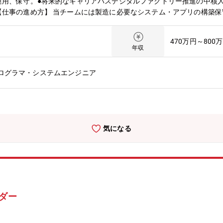
運用、保守。●将来的なキャリアパスデジタルファクトリー推進の中核
【仕事の進め方】 当チームには製造に必要なシステム・アプリの構築
発部門と密に連携し、開発段階から実運用を見据えた協働をしています
リー構築業務を担っていただきます。 ゆくゆくは同社の全社情報シス
470万円～800
ります。【組織ミッション】 部門：インクジェットプリンタのキーパ
年収
値提供 ITチーム：製造現場における業務改善/効率化、データ・I
・自動化というテーマを製造現場に近いところで取り組むことで、もの
プログラマ・システムエンジニア
の提案を具現化することが現場の生産性向上や品質向上に直結し、グロ
しながら、自身の技術力・マネジメント力を大きく伸ばすことができま
技術活用、データ活用、分析基盤構築に豊富な実績があります。社内外
に取り組んでいます。これらの技術力を活かして、現場の課題解決や新
りが自律的に成長できるよう、充実した研修体制を整えています。全社
気になる
ではOJTや外部専門家と連携した多様な教育機会を提供しています。
ことができます。さらに、クラウドやDX、AIなどの先端分野のスキ
強く後押ししています。【募集背景】 ブラザーグループでは民生用及
てブラザーグループビジョン「At your side2030」において
ジェットヘッドの製造主力工場である星崎工場では、製造プロセスの完
トリー化により、生産性と品質の向上を目指して活動しています。デジ
ーダー
ています。【会社Vision】 ブラザーグループビジョン「At your si
社会の発展と地球の未来に貢献する」をあり続けたい姿として置き、業
けて、施策を立案・実行し、成果を出せる方 社内外の多様な関係者と