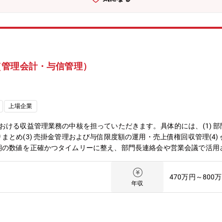
案（RFI、RFP、提案書作成）・プロジェクトマネジメント、プロジ
、活用提案、ITサービス化・基幹系システム保全・運用
（管理会計・与信管理）
上場企業
おける収益管理業務の中核を担っていただきます。具体的には、(1) 部
とめ(3) 売掛金管理および与信限度額の運用・売上債権回収管理(4)
期の数値を正確かつタイムリーに整え、部門長連絡会や営業会議で活用
ンです。●将来的なキャリアパス入社後はまず管理・オペレーションG
だきます。3～5年で管理・オペレーションGのサブリーダーとして、
470万円～800
という事業の根幹に関わり、自らが整えた数値が経営層の意思決定や営
年収
・与信といった経営の重要KPIを横断的に扱い、役員週報や営業会議
統制など高い正確性が求められる業務に加え、Salesforce、CPQ見積シ
管理プロセスの改革にも挑戦可能です。「数値で事業を動かす」実感が