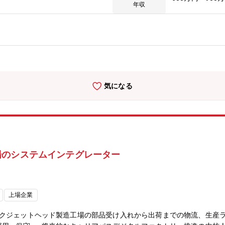
能です。? 新規事業創出のための調査活動の実施? 調査結果に基づく
年収
タルツールを活用した調査・分析業務の効率化? 社内関連部署や社外パ
」を掲げているデクセリアルズは、新たなビジネス創出と既存事業の質
署では、新しいビジネスの種を見つけるための市場調査、顧客ニーズの
査業務を効率的かつ高度に進めるため、データ活用やデジタルツールの
ードをさらに高めていくためには、技術的なバックグラウンドを活かし
に推進できる人材が不可欠です。新しいビジネス創出というチャレンジ
】■組織で求めるポジション係長・リーダークラス■出張頻度・出張先海
気になる
ーク・フレックス制度の活用度合いリモートワーク：週1回程度フレック
、技術・市場調査力、フィージビリティスタディ、英会話力、データ活用
場のシステムインテグレーター
上場企業
ンクジェットヘッド製造工場の部品受け入れから出荷までの物流、生産