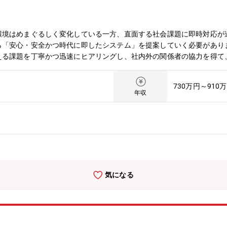
、実践できる方 ・複雑性・新規性の高い課題に対して、柔軟かつ論理
0時間程度／繁忙期：月40時間程度●出張の有無・頻度・行先など国内出
環境はめまぐるしく変化している一方、直面する社会課題に即時対応が
ら「安心・安全かつ時代に即したシステム」を提案していく必要があり
える課題を丁寧かつ迅速にヒアリングし、社内外の関係者の協力を得て
体（東京都）及び外郭団体に対する営業活動お客様の事業課題の解決に
ての企画・提案を行います。お客様と共に社会インフラを支えながら、
730万円～910
】・お客様の課題や事業方針に沿った業務改善・DX化を提案する活動
年収
の業務改革および利用者サービスの向を目的とした、インフラ基盤の構
しながら、案件全体を把握、今後の計画を立案し推進していただきます
構造、意思決定の仕組みを理解し、最適なソリューション・クラウドサー
活動に従事いただきます。◆社会課題、業界のトレンドやニーズ等、価
いただきます【ポジションの魅力・やりがい・キャリアパス】◆魅力お
内外の技術者と連携して受注活動・プロジェクトを推進することができ
とができ、顧客および社内外関係者を自らが取りまとめていくという達
気になる
験を通じて知見を蓄積することができ、同時に大規模組織を牽引するリ
組織/チームについて組織では20代～40代まで、幅広い年齢層の社員が
な経験・バックグラウンドを持ったメンバーが集まっています。２～３
担当いただきます。②働き方について配属後は、指導員の下で、業務の
ており、年次にあった研修制度によりスキル向上を図ります。若手を中