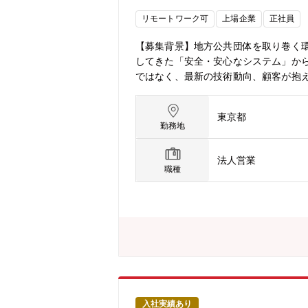
ームやグループの人材育成に熱意を持ち
リモートワーク可
上場企業
正社員
業時間(繁忙期と通常）通常：月10～2
によっては機会あり
【募集背景】地方公共団体を取り巻く
してきた「安全・安心なシステム」か
ではなく、最新の技術動向、顧客が抱
集します。【職務概要】◆地方公共団
テムの新規構築、システム刷新につい
東京都
ャレンジをしています。【業務系事業
勤務地
はなく、他社との協創により、お客様
の現場取り纏めとして、上長と相談を
法人営業
化・構築するため、お客様の課題、組織
職種
プロダクト)などを組み合わせて提案
通じて社会イノベーション事業に貢献
様々な選択肢から自ら計画を作り、社
わるビジネスに、1人称で関与するこ
アパス課題解決を実現する提案の実体
ることができます。【働く環境】①配属
方もいれば、元医療品営業など、様々
テーマに基づき戦略立案、提案活動を
で継続的に教育カリキュラムが組まれ
入社実績あり