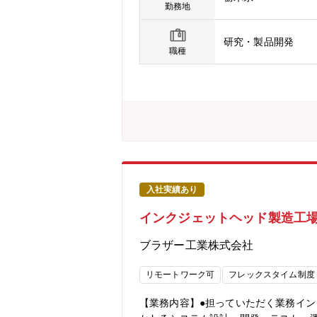
まま開発フェーズまで関与することも可
勤務地
リティスタディの実施? データやデジ
24年から新中期経営計画「進化の実現
研究・製品開発
る成長を目指しています。私たちの部
職種
る調査活動を行っています。また、調
展開を見据え、探索テーマの質とスピ
びフィージビリティスタディを主体的
ていける方を歓迎いたします。【働き方
残業時間10時間程度/月■リモートワ
境です。■身に付くスキル新規事業創出
入社実績あり
インクジェットヘッド製造工
ブラザー工業株式会社
リモートワーク可
フレックスタイム制度
【業務内容】●担っていただく業務イ