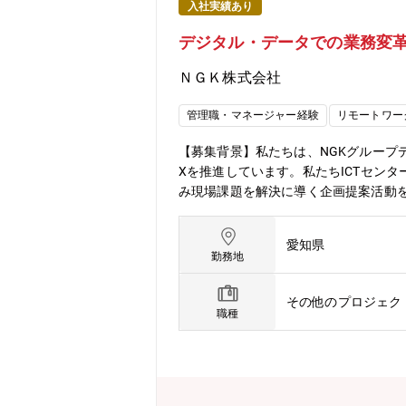
入社実績あり
デジタル・データでの業務変
ＮＧＫ株式会社
管理職・マネージャー経験
リモートワー
【募集背景】私たちは、NGKグループ
Xを推進しています。私たちICTセン
み現場課題を解決に導く企画提案活動
【職務の特色】ICTセンターは、IT
「守り」の両面を持ち、事業継続、D
愛知県
ートする専門部隊であり、各部門から
勤務地
いることからも、経営としても変革に向
きる、企業の成長とともに自身の腕も
その他のプロジェク
ある仕事です。 将来的には管理職登
職種
IT責任者やブリッジ人材として異動す
ェクト推進（PL）。基幹系システム
い、システム企画提案と予算確保、関
れに関与できます。このため、デジタ