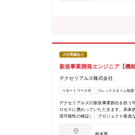
環境です。■組織ミッション生産・販売
ンド工場）安定化、組織活性化の4テ
客サポートと幅広い領域にリーダーシ
ルーマニア、バングラディシュ、北マ
て2年も経てば機構丸ごと担当し、自
管理における長年のノウハウに加え、SAP、Sale
Accel／M365 Copilot）等
アルタイム把握、与信・債権管理の標
環境です。■入社後の研修体制全社共通
入社実績あり
育など部内の知見者が先生になって教育
新規事業開発エンジニア【機能
を担う仲間を募集します。部門費管理・売上
u)を活用した業務標準化・効率化、生
デクセリアルズ株式会社
手で組み立て、ベテランの知見を引き
イミングです。●職場環境20代～50
リモートワーク可
フレックスタイム制度
勤務：基本運用ルール通り週2日まで
デクセリアルズの新規事業創出を担う
ロセスに携わっていただきます。具体
現可能性の検証）、プロジェクト推進
まで導くことが期待されます。チーム
くことを期待しております。フィージ
栃木県