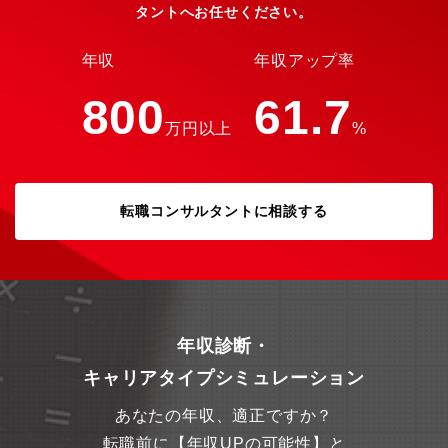
築・運用を担当しています。メンバーの勤務地は、NEC玉川事業
タントへお任せください。
場（武蔵小杉）ですが、リモートワークのメンバーが多いです
（60%程度）。ZoomやTeamsでコミュニケーションをとりなが
ら、みんなで協力し合い業務を遂行しています。【プロジェクト
年収
年収アップ率
人数】50名【開発環境】AWS、Azure、Windows Server、
Linux（RHEL）、VMware、ストレージ（NetAPP）、生成
800
61.7
AI【コード品質の取り組み】対象外（インフラ領域のため）【開
万円以上
%
発手法】ウォーターフォール【情報共有のツール】
ZoomTeamsOutlookなど【本ポジションの魅力】入社後は、即戦
力としてソフトウェア統合開発環境の構築・運用のマネジメント
業務をご担当いただきます。過去の経験に応じ、初めは小規模な
転職コンサルタントに相談する
案件（数百万円程度）のソフトウェア統合開発環境サービス構
築・運用のリーダーをお任せします。【入社後のキャリアパス】
将来的には、複数チーム、ソフトウェア統合開発環境全体のITサ
ービスマネージャーとしてグループを牽引いただくキャリアプラ
ンを描くことができます。【働き方】リモートワーク6割、出社4
割【出向】有【客先常駐】無【応募者へのメッセージ】業務幅が
広く、様々なことにチャレンジすることが可能な職場です。
年収診断・
キャリアタイプシミュレーション
あなたの年収、適正ですか？
転職前に【年収UPの可能性】と