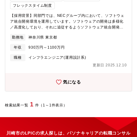
フレックスタイム制度
【採用背景】同部門では、NECグループ内において、ソフトウェ
ア統合開発環境を運用しています。ソフトウェアの開発は多様化
／高度化しており、それに追従するようソフトウェア統合開発環
境のリニューアルを進めています。クラウド環境（AWS、
勤務地
神奈川県 東京都
Azure）、オンプレミス環境下のソフトウェア開発支援サービスの
提供を通じて、事業拡大を目指したいという想いから、採用を実
年収
930万円～1100万円
施いたします。【業務内容】NECグループのシステム・インテグ
レーション事業を支えるソフトウェア統合開発環境のマネージャ
職種
インフラエンジニア(運用設計系)
ーとして参画し、ソフトウェア統合開発環境の構想企画、要件定
更新日 2025.12.10
義、設計、構築、テスト、移行、リリース、運用を含めた一連の
システムライフサイクルをご担当いただくとともに、チームの管
理、リーディングもご担当いただきます。【想定プロジェクト】
気になる
ソフトウェア統合開発環境のITサービスマネージャーとして、シ
ステムライフサイクル全般をご対応いただくことを想定していま
す。ソフトウェア統合開発環境のチームは、ヘルプデスク、イン
フラ、サービス構築・運用などに分かれており、ソフトウェア統
1
検索結果一覧
件（1～1件表示）
合開発環境全体、もしくは、複数のチーム・リーダーを担当して
いただきます。【配属予定部署】入社後、日本電気（NEC）へ出
向いただきます。出向配属先：NEC コーポレートITシステム部
門 SCMシステム統括部 SWFグループ 出向【配属事業部の紹
介】大規模で多種多様なソフトウェア統合開発環境の企画・構
川崎市のLPICの求人探しは、パソナキャリアの転職コンサル