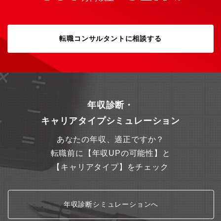
キャリアアップ、キャリアチェンジが可能。■案件数：グループで
2万人のエンジニアが働いており、全員が働けるだけの案件がござ
います。大まかな内訳：SES案件7割、受託案件3割程度■教育・
研修：同社が運営するKENスクールにて、全社員が高度人材育成
へ向けた研修を受けることが可能です。通常50~100万掛かる授業
転職コンサルタントに相談する
を同社は割引して受けることが出来ます。
年収診断・
キャリアタイプシミュレーション
あなたの年収、適正ですか？
転職前に【年収UPの可能性】と
【キャリアタイプ】をチェック
年収診断シミュレーションへ