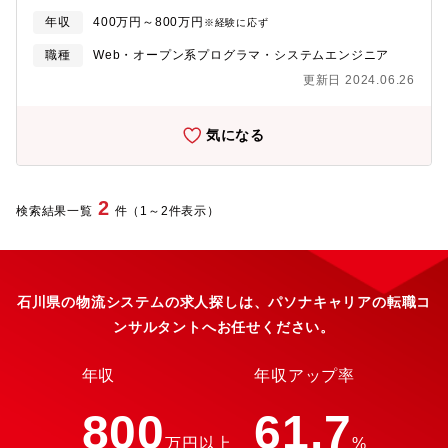
スキルレベルやご希望に応じて、配属先を決定致します。■案件事
https://solutions.ostechnology.co.jp/lp/dx-microsoft-solutions/
年収
400万円～800万円
※経験に応ず
例1：EVスタンドを検索できるアプリの開発 ■案件事例2：クレジ
【アウトソーシングテクノロジー社/オンライン社内報】社内報ア
ットカード会社の信販システムの開発■研修制度研修制度を活用し
ワードでブロンズ賞を受賞！https://www.ostech-online-
職種
Web・オープン系プログラマ・システムエンジニア
て、日々の業務をこなしながらキャリアアップ・キャリアチェン
magazine.com/【自社サービスについて(以下、一部)】■ドゥルー
更新日 2024.06.26
ジを目指すことができます。(社員用HPに教育用の動画や課題をカ
バル/サイトコア：
リキュラム化して、ご自身のペースで習得可能です)エンジニアと
https://solutions.ostechnology.co.jp/drupal.htmlセキュリティに
してのスキルアップはもちろん、製造系・物流系等の異業種に挑
優れたCMSシステム。ご要望のWEBサイトを構築するサービスに
気になる
戦する社員もおり、知識・経験をベースとして様々なことにチャ
幅広くご対応頂けます。(コーポレートサイト、会員制サイト、大
レンジできる環境です。■ベテランエンジニアからノウハウ吸収！
規模なポータルサイト)■スピンメディア：
エンジニアとして30年以上(設計、評価、生産技術等)経験してい
https://solutions.ostechnology.co.jp/spinmedia.html動画・静止
る方が講師として、社員への技術継承をしていきます。(2014年入
画・メタデータ・リンク等 あらゆるマルチメディアに対応した
2
検索結果一覧
件（1～2件表示）
社男性50代)更なる当社の技術力の底上げを目指し、2022年1月に
電子出版物プラットフォームです。独自フォーマットをあらゆる
新事業を発足。教育や受託案件に対応できるよう内勤へ異動さ
環境にてスムーズに再現が可能です。※特許取得済み超高速配信
れ、機電エンジニアの設計や生産技術に関する教育が受けられる
技術です！■DATADOG：
体制を整えています。■工夫・改善・挑戦する社風エンジニアがや
https://solutions.ostechnology.co.jp/datadog.html運用監視のす
りたい方向へ進んでいける会社です。当社エンジニアの平均年齢
べてを解決する統合サービスです。運用監視業務の品質向上とコ
石川県の物流システムの求人探しは、パソナキャリアの転職コ
は若く、入社して間もない社員でも会社事業に直結するような大
スト削減を同時実現いまやアプリケーションパフォーマンス管理
ンサルタントへお任せください。
きなプロジェクトに携われる環境があります。エンジニアとして
の世界的リーダーとなっています。【同社の魅力】■業界最大規
第一線で活躍したい方、派遣から請負、転籍…直近でも内勤に異
模：グループでITエンジニアが2万人近く在籍しているSES、受託
動し新事業をスタートするなど、自身のやりたい方向へ進むこと
開発事業を行っている会社で日本最大規模の企業です。(特派の会
年収
年収アップ率
ができる、許容する社風です。※実際に30代エンジニア発信で、
社ではないです！)■成長・キャリアUP：開発センターを持ってい
現場で使用する加工品の仕入れ販売～納入の事業を自社でスター
るほか、企画や自社パッケージ開発、複数業界の案件(医療系、製
800
61.7
トした事例もございます
造系、機電系など..)も行っており、個人の経験・希望に合わせた
万円以上
%