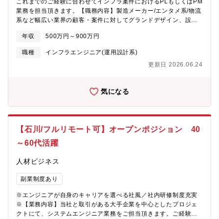
これまでのご経験に合わせてインフラ案件におけるPLもしくはPM
業務を担当頂きます。【職務内容】製造メーカー/エンタメ系/物流
系など幅広い業界の顧客・案件に対してグランドデザイン、設
計・構築、検証、リリースなど、多様なプロジェクトマネジメン
年収
500万円～900万円
トを担当いただきます。■顧客折衝や要件定義などの上流工程■プ
ロジェクト全体の管理■設計、構築業務※自社サービスや受託開発
職種
インフラエンジニア(運用設計系)
など様々な案件がございます。【具体的な職務内容】■各顧客のイ
更新日 2026.06.24
ンフラ領域における提案 - 要件定義 - 設計 - 構築業務及びプロジ
ェクト管理業務をご担当頂きます。■大手小売り業/不動産業/通信
キャリアなど幅広い業界の顧客に対してNW・セキュリティ・クラ
気になる
ウドなどのインフラの提案・要件定義・設計・構築プロジェクト
に一貫して従事頂きます。■国内外のIT商材の取り入れも行ってお
ります。※ご経験に応じて業務をお任せします。 ※自身のキャリ
アに併せて配属します【プロジェクト一例】■大規模ネットワーク
【石川/フルリモート可】オープンポジション 40
のシステム提案・設計・構築■クラウドサービス向けサーバ運用監
視■金融系情報基盤のリプレース■医療機器系DWH基盤保守■旅行
～60代活躍
業・畜産業における管理システムのクラウド化■社内ポータル移行
（製造業）※下記URL参照下さい。
人材ビジネス
https://solutions.ostechnology.co.jp/index.html?
w_id=homeproduct■自社案件についても複数ございますため、ご
副業制度あり
経験ご志向性によってアサイン致します。※時期・ご状況によっ
※エンジニアが自身のキャリアを選べる社風／社内研修制度充実
て携われる案件は変わります。★直近では大手企業など様々なク
※【業務内容】当社と取引がある大手企業を中心としたプロジェ
ライアントにて現場の業務効率化が急務になっておりDX推進やロ
クトにて、システムエンジニア業務をご担当頂きます。ご経験・
ーコード開発などこれまで無かった引き合いが増えています。