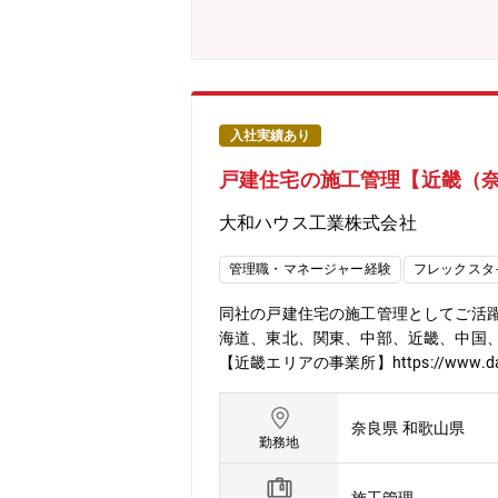
構想の立案と実行。国内、海外拠点、
でき、自身の提案の改善効果を肌で感
製造戦略構想では経営課題を踏まえた
品である業務用空調機は業界内で高いマ
長が見込まれ、国内工場はもとより海
企画担当、海外拠点支援、海外駐在→製
入社実績あり
期間：1週間程度)②転勤可能性と想定
戸建住宅の施工管理【近畿（
での勤務を前提）③リモートワーク：可
み）
大和ハウス工業株式会社
管理職・マネージャー経験
フレックスタ
同社の戸建住宅の施工管理としてご活
海道、東北、関東、中部、近畿、中国
【近畿エリアの事業所】https://www.daiwah
sfield/housing/kodate.html
奈良県 和歌山県
勤務地