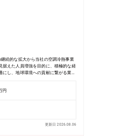
の継続的な拡大から当社の空調冷熱事業
見据えた人員増強を目的に、積極的な経
適にし、地球環境への貢献に繋がる業務
応募をお待ちしております。●業務内容
の推進）≪具体的には≫空調冷熱機器生
0万円
す。担当職場の生産性向上にむけた分析
案と各種プロジェクトを実行・推進いた
必須スキルではありません。業務でプロ
werBIの知識があると効率的に業務遂行い
及び製造技術開発。国内、海外拠点、関
更新日 2026.08.06
適な工場運営の計画、立案及び実行推
、将来構想に基づく最適生産方式の企画