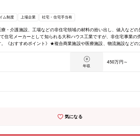
イム制度
上場企業
社宅・住宅手当有
医療・介護施設、工場などの非住宅領域の材料の拾い出し、値入などの
いて住宅メーカーとして知られる大和ハウス工業ですが、非住宅事業の
す。《おすすめポイント》★複合商業施設や医療施設、物流施設などの
w.daiwahouse.com/businessfield/index.html
450万円～
年収
気になる