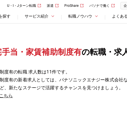
U・I・Jターン転職
派遣
ProShare
パソナで働く
企
を探す
サービス紹介
転職ノウハウ
よくあ
宅手当・家賃補助制度有
の転職・求
制度有の転職 求人数は11件です。
制度有の新着求人としては、パナソニックエナジー株式会社
ど、新たなステージで活躍するチャンスを見つけましょう。
こちら