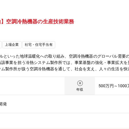
山】空調冷熱機器の生産技術業務
上場企業
社宅・住宅手当有
ラルといった地球温暖化への取り組み、空調冷熱機器のグローバル需要
当該事業を担う冷熱システム製作所では、事業基盤の強化・事業拡大を
テム製作所が扱う空調冷熱機器を通して、社会を支え、人々の生活を快
験・スキルを活かしたい方、新たな業務にチャレンジしたい方、ぜひご
工における生産性改善業務（トヨタ生産方式を基盤とした各種改善活動
500万円～100
トータルリードタイム短縮を目的に各種改善業務に携わっていただきま
年収
将来を見据えた製造戦略の企画にも参画いただき、生産ライン構想の提
、資格等海外拠点とのやり取りは英語を必要とする場合がありますが、
開発
Excel、Word、PPT等の基本ツールを使用します。AccessやPo
造管理部事業環境を見据えた工場機能全般の企画・運営、生産体制整備
機能の強化・製造企画課工場運営全般に関わる企画スタッフとして、最
た各製造現場の改善支援と推進。・IEグループ(★配属予定)事業戦略