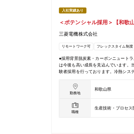
入社実績あり
＜ポテンシャル採用＞【和歌
三菱電機株式会社
リモートワーク可
フレックスタイム制度
●採用背景脱炭素・カーボンニュート
は今後も高い成長を見込んでいます。
験者採用を行っております。冷熱シス
に携わってみませんか？これまでの経
空調冷熱機器の製品組立および部品加
和歌山県
産に関わる製造企画スタッフとして、
勤務地
から改善提案・実行いただきながら、
だきます。●使用言語、環境、ツール
生産技術・プロセス
グラムを組むことはほとんどありませんが、
職種
ただけます。●組織のミッション・製
連取引先を含めた改善推進による工場
進。国内、海外拠点、関連取引先を含め