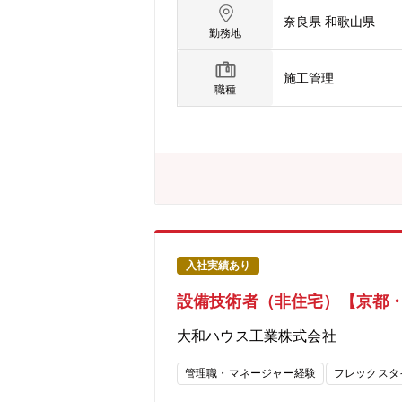
ル、物流施設、医療・介護施設、工場
奈良県 和歌山県
築物に携われます。
勤務地
施工管理
職種
入社実績あり
設備技術者（非住宅）【京都
大和ハウス工業株式会社
管理職・マネージャー経験
フレックスタ