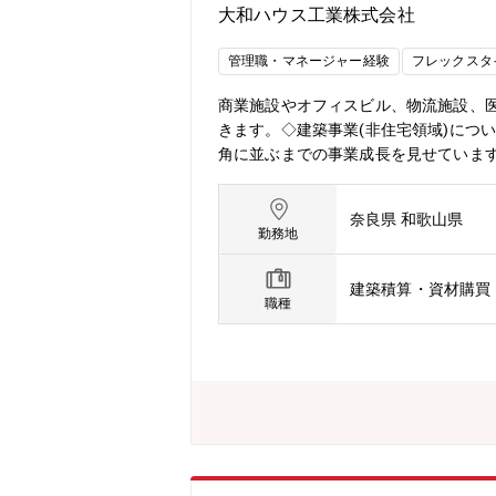
大和ハウス工業株式会社
管理職・マネージャー経験
フレックスタ
商業施設やオフィスビル、物流施設、
きます。◇建築事業(非住宅領域)につ
角に並ぶまでの事業成長を見せていま
す。～大和ハウスグループの事業領域～https://ww
奈良県 和歌山県
勤務地
建築積算・資材購買
職種