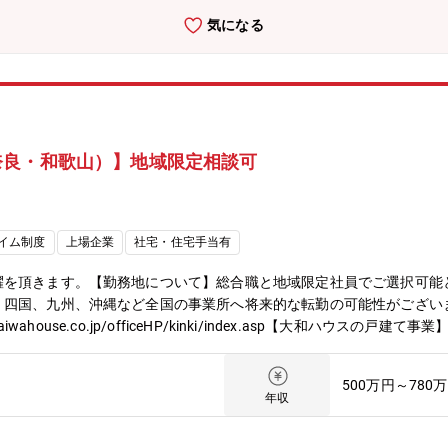
関連取引先を含めた生産活動全般における改善活動の推進。●業務の魅
気になる
じることができます。・海外拠点への出張や人材交流等もあり、希望が
検討に直接的に関わることができ、その実現から大きな達成感を得ること
ーケットシェアを維持。低温機器はシェアNo.1を維持しています。
外展開も積極的に進めています。●キャリアステップイメージ所内製造
造企画グループリーダー、工作部門係長、グローバル戦略企画など●職場
移動先：有、研究所・関連他事業所（静岡・長崎・京都・伊丹など）・
奈良・和歌山）】地域限定相談可
 (週1日程度利用可能な時期・職場もあるが、繁閑・業務内容による)④
イム制度
上場企業
社宅・住宅手当有
躍を頂きます。【勤務地について】総合職と地域限定社員でご選択可能
、四国、九州、沖縄など全国の事業所へ将来的な転勤の可能性がござい
ouse.co.jp/officeHP/kinki/index.asp【大和ハウスの戸建て事業】http
500万円～780
年収