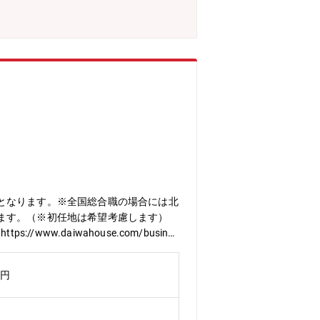
力・現場に近い場所でものづくりを実感
あればグローバルにも活躍できます。・
ができます。●事業/製品の強み主力製
空調冷熱事業はグローバルで引き続き成
現場での生産性向上推進企画→製造戦略
環境①出張：有 (頻度：1回/2か月、
海外拠点（ただし入社後の当面は初任地
中途社員の割合：約15%（主務職の
となります。※全国総合職の場合には北
ます。（※初任地は希望考慮します）
s://www.daiwahouse.com/busines
万円