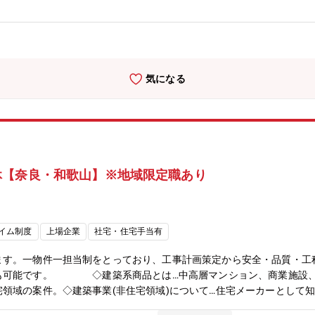
気になる
休【奈良・和歌山】※地域限定職あり
イム制度
上場企業
社宅・住宅手当有
ます。一物件一担当制をとっており、工事計画策定から安全・品質・工
も可能です。 ◇建築系商品とは…中高層マンション、商業施設、
領域の案件。◇建築事業(非住宅領域)について…住宅メーカーとして
宅領域と互角に並ぶまでの事業成長を見せています。《施工事例》中高