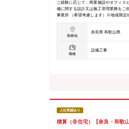
ご経験に応じて、商業施設やオフィス
備に関する設計又は施工管理業務をご
事業所 （希望考慮します）※地域限定社員の処遇もあり
1さ【技術職の採用ページも是非ご覧ください】https:
奈良県 和歌山県
勤務地
設備工事
職種
入社実績あり
積算（非住宅）【奈良・和歌