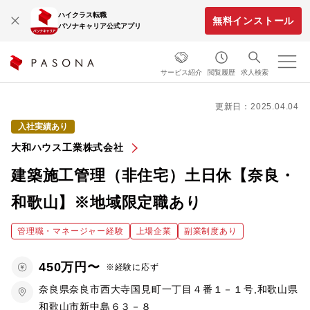
ハイクラス転職
無料インストール
パソナキャリア公式アプリ
サービス紹介
閲覧履歴
求人検索
更新日：2025.04.04
入社実績あり
大和ハウス工業株式会社
建築施工管理（非住宅）土日休【奈良・
和歌山】※地域限定職あり
管理職・マネージャー経験
上場企業
副業制度あり
450万円〜
※経験に応ず
奈良県奈良市西大寺国見町一丁目４番１－１号,和歌山県
和歌山市新中島６３－８