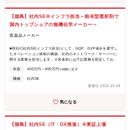
【徳島】社内SE※インフラ担当～粉末型透析剤で
国内トップシェアの無機化学メーカー～
医薬品メーカー
■同社の社内SE(インフラ担当)として、GQP、GVP省令を遵守し
たオペレーション体制の構築、社内のネットワーク・サーバーに
関する業務を担当します。※具体的には下記業務を想定しており
ます。・機器分析の管理データベースの構築、運用、管理・デー
年収
400万円～900万円
※経験に応ず
タインテグリティのガイドライン構築・ネットワーク設計・運用
設計・運用管理・保守・サーバー設計・運用設計・運用管理・全
職種
社内SE
社共通基盤設計(API連携など)・情報セキュリティ管理・運用 など
更新日 2024.10.28
【組織構成】■50代、40代、メンバーに30代と20代の計4名が所
属しており、幅広い年齢層がご活躍しております。
気になる
【徳島】社内SE（IT・DX推進）※東証上場