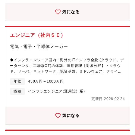
気になる
エンジニア（社内ＳＥ）
電気・電子・半導体メーカー
◆インフラエンジニア国内・海外のITインフラ全般 (クラウド、デ
ータセンタ、工場系OT)の構築、運用管理【対象分野】・クラウ
ド、サーバ、ネットワーク、認証基盤、ミドルウェア、クライア
ント・セキュリティ対策、IT統制【業務内容】・各分野の企画・
年収
450万円～1000万円
要件定義から設計・構築・運用保守(計画立案、運用ルール策定、
製品選定、ベンダ・社内関係者との調整などを含む)・インフラ運
職種
インフラエンジニア(運用設計系)
用管理の自動化推進、AI活用◆AIエンジニア (社内DX/AI利活用推
更新日 2026.02.24
進)生成AI、画像AI、フィジカルAIを活用した社内業務の高度化・
自動化の企画・開発・運用【対象分野】・生成AI (大規模言語モデ
ル)・画像認識・画像解析 (画像AI)・フィジカルAI【業務内容】 以
気になる
下のテーマに関する企画、PoC実施、AIシステムの開発・運用・
生成AI (RAG、AIエージェント開発、Context Engineering等)・
機械学習 (モデル構築、MLOps、Azure Machine Learningなど
による運用等)・フィジカルAI (ロボティクス、センサー、Edge AI