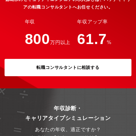
るもの 業務効率化が緊急課題となっているタクシー業界の課題を
アの転職コンサルタントへお任せください。
エンジニアリングで解決できる バックエンドからフロントまで幅
広く携わることで、フルスタックエンジニアとして成長できる 自
らの提案がそのままプロダクトに反映されるスピード感 将来的に
年収
年収アップ率
はテックリードやCTOなど、より上流のキャリアを目指せる環境
800
61.7
万円以上
%
転職コンサルタントに相談する
年収診断・
キャリアタイプシミュレーション
あなたの年収、適正ですか？