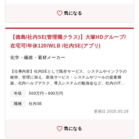
GBP管理、内部統制、ホームページ管理
気になる
【徳島/社内SE(管理職クラス)】大塚HDグループ/
在宅可/年休120/WLB /社内SE(アプリ)
化学・繊維・素材メーカー
【仕事内容】社内SEとして既存サービス、システムやインフラの
維持、管理に加え、新規サービス・システムやツールの提案構
築、社内ヘルプデスク、導入システムの勉強会など、社内のITに
関わる幅広い業務ご担当して頂きます。・基幹系システムの業務
年収
500万円～800万円
改善提案、および変更・運用・障害管理・情報系アプリケーショ
ンの構築と運用、ローコード開発(RPA、ワークフロー、MS365ほ
職種
社内SE
か)・情報セキュリティ管理、GMP管理、内部統制、ホームページ
更新日 2025.05.28
管理・サーバー、ネットワーク等のインフラ管理(グループ共有IT
基盤あり)・IT全般のヘルプデスク・ITリテラシー教育や勉強会の
開催・海外関連会社支援【働き方】土日祝休み/完全週休2日制
気になる
で、年間休日120日以上。残業20時間程度で、賞与実績は平均7.5
ヶ月(業績変動)!抜群の福利厚生で社員のエンゲージメントを大切