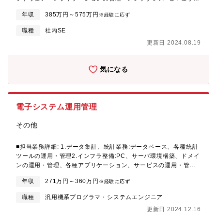
ィ対策■システム監査対応
年収
385万円～575万円
※経験に応ず
職種
社内SE
更新日 2024.08.19
気になる
電子システム運用管理
その他
■担当業務詳細: 1.データ集計、統計業務:データベース、各種統計
ツールの運用・管理2.インフラ整備:PC、サーバ環境構築、ドメイ
ンの運用・管理、各種アプリケーション、サービスの運用・管理
3.ネットワーク:LAN設計、ネット環境構築運用・管理 4.セキュリ
年収
271万円～360万円
※経験に応ず
ティ:情報セキュリティ、物理的セキュリティ環境構築の運用・管
理5.基幹システム運用支援:基幹システムの運用・管理 ・各種団体
職種
汎用機系プログラマ・システムエンジニア
等折衝6.その他:各種業務支援ツールの構築 ・最新技術、サービス
更新日 2024.12.16
情報収集、提案