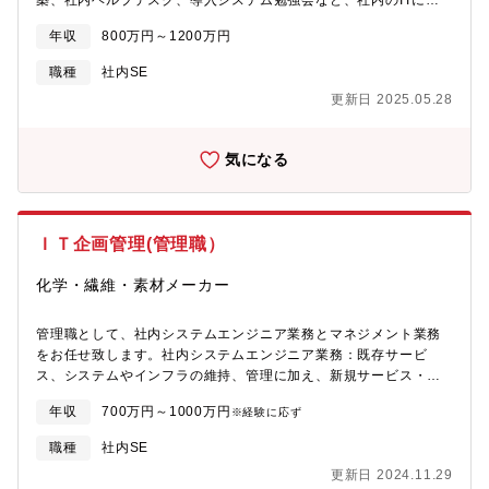
築、社内ヘルプデスク、導入システム勉強会など、社内のITに関
わる幅広い業務ご担当いただきます。・基幹系システムの業務改
年収
800万円～1200万円
善提案、および変更・運用・障害管理・情報系アプリケーション
の構築と運用、ローコード開発(RPA、ワークフロー、MS365ほ
職種
社内SE
か)・情報セキュリティ管理、GMP管理、内部統制、ホームページ
更新日 2025.05.28
管理・サーバー、ネットワーク等のインフラ管理(グループ共有IT
基盤あり)・IT全般のヘルプデスク・ITリテラシー教育や勉強会の
開催・海外関連会社支援【働き方】土日祝休み/完全週休2日制
気になる
で、年間休日120日以上。残業20時間程度で、賞与実績は平均7.5
ヶ月(業績変動)!抜群の福利厚生で社員のエンゲージメントを大切
にしています。【当社ついて】1950年に設立され、無機薬品、有
機薬品、ファインケミカル、スペシャリティケミカルなど、幅広
ＩＴ企画管理(管理職）
い化学製品を開発・製造し、自動車、電気・電子、住宅、医療等
多様な産業分野・グローバル市場へ展開し、景気変動を受けにく
化学・繊維・素材メーカー
いです!【配属先情報】IT企画部(徳島工場内)
管理職として、社内システムエンジニア業務とマネジメント業務
をお任せ致します。社内システムエンジニア業務：既存サービ
ス、システムやインフラの維持、管理に加え、新規サービス・シ
ステムやツールの提案構築、社内ヘルプデスク、導入システムの
年収
700万円～1000万円
※経験に応ず
勉強会など、社内のITに関わる幅広い業務に携わっていただきま
す。・基幹系システムの業務改善提案、および変更・運用・障害
職種
社内SE
管理・情報系アプリケーションの構築と運用、ローコード開発
更新日 2024.11.29
（RPA、ワークフロー、MS365ほか）・情報セキュリティ管理、