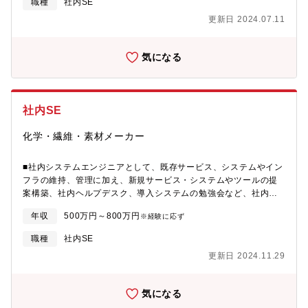
職種
社内SE
更新日 2024.07.11
気になる
社内SE
化学・繊維・素材メーカー
■社内システムエンジニアとして、既存サービス、システムやイン
フラの維持、管理に加え、新規サービス・システムやツールの提
案構築、社内ヘルプデスク、導入システムの勉強会など、社内の
ITに関わる幅広い業務に携わっていただきます。【具体的には】■
年収
500万円～800万円
※経験に応ず
基幹系システムの業務改善提案、及び変更・運用・障害管理■情報
系アプリケーションの構築と運用、ローコード開発(RPA、ワーク
職種
社内SE
フロー、MS365ほか)■セキュリティ管理、ホームページ管理■サ
更新日 2024.11.29
ーバー、ネットワーク等のインフラ管理(グループ共有IT基盤あ
り)■IT全般のヘルプデスク■ITリテラシー教育や勉強会の開催■海
外関連会社支援
気になる