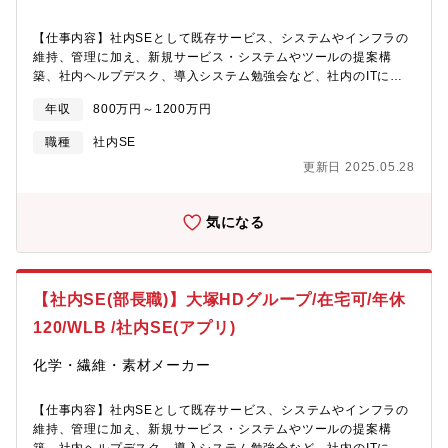
日々の業務を通じてインフラやセキュリティの知見を深め、ゆく
ゆくは異常にいち早く気づき、お客様のシステムを守り抜く「ガ
【仕事内容】社内SEとして既存サービス、システムやインフラの
ードマン（セキュリティのプロ）」へとステップアップできる環
維持、管理に加え、新規サービス・システムやツールの提案構
境です。・中小企業の「最後の砦」としての高い社会的意義 「情
築、社内ヘルプデスク、導入システム勉強会など、社内のITに関
シス不在」でセキュリティ対策に悩むお客様に対し、単なるツー
わる幅広い業務ご担当いただきます。・基幹系システムの業務改
ルではなく「人」として伴走します。 大企業からのセキュリテ
年収
800万円～1200万円
善提案、および変更・運用・障害管理・情報系アプリケーション
ィ要請が高まる中、サプライチェーンの弱点となりがちな中小企
の構築と運用、ローコード開発(RPA、ワークフロー、MS365ほ
職種
社内SE
業のITインフラを根本から支え、顧客から直接頼られ、感謝され
か)・情報セキュリティ管理、GMP管理、内部統制、ホームページ
るという大きなやりがいを得られます。【働き方】フルリモー
更新日 2025.05.28
管理・サーバー、ネットワーク等のインフラ管理(グループ共有IT
ト・スーパーフレックス制度※で、プロセスよりも結果を重視す
基盤あり)・IT全般のヘルプデスク・ITリテラシー教育や勉強会の
る働き方となります。全国どこにお住まいの方でもご勤務可能で
開催・海外関連会社支援【働き方】土日祝休み/完全週休2日制
気になる
す。また、コアタイムのない7時間勤務（1日）を基準に月の歴日
で、年間休日120日以上。残業20時間程度で、賞与実績は平均7.5
数総労働時間で管理しております。予め設定されたみなし残業は
ヶ月(業績変動)!抜群の福利厚生で社員のエンゲージメントを大切
ありません。1分単位で超過勤務手当が支給されます。※業務内容
にしています。【当社ついて】1950年に設立され、無機薬品、有
や会社判断により、勤務時間の指定や出社を指示する場合があり
機薬品、ファインケミカル、スペシャリティケミカルなど、幅広
ます。
【社内SE(部長職)】大塚HDグループ/在宅可/年休
い化学製品を開発・製造し、自動車、電気・電子、住宅、医療等
多様な産業分野・グローバル市場へ展開し、景気変動を受けにく
120/WLB /社内SE(アプリ)
いです!【配属先情報】IT企画部(徳島工場内)
化学・繊維・素材メーカー
【仕事内容】社内SEとして既存サービス、システムやインフラの
維持、管理に加え、新規サービス・システムやツールの提案構