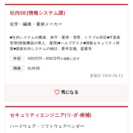
にしています。【当社ついて】1950年に設立され、無機薬品、有
機薬品、ファインケミカル、スペシャリティケミカルなど、幅広
社内SE(情報システム課)
い化学製品を開発・製造し、自動車、電気・電子、住宅、医療等
多様な産業分野・グローバル市場へ展開し、景気変動を受けにく
化学・繊維・素材メーカー
いです!【配属先情報】IT企画部(徳島工場内)
■社内システムの構築、保守・運用・管理、トラブル対応■IT資産
管理(情報機器の導入、運用)■ヘルプデスク■情報セキュリティ対
策■新規社内システムの検討、要件定義、提案等
年収
400万円～600万円
※経験に応ず
職種
社内SE
更新日 2024.06.12
気になる
セキュリティエンジニア(リ-ダ-候補)
ハードウェア・ソフトウェアベンダー