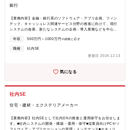
銀行
【業務内容】金融・銀行系のソフトウェア・アプリ企画、フィン
テック、キャッシュレス関連サービス分野の推進に向けて、現行
システムの改善、新たなシステムの企画・導入業務などを中心に
お任せします！従来経験・スキルをふまえながら当面の業務を決
年収
500万円～1000万円
※経験に応ず
定していきます。【主な想定業務】・基幹システムの管理・運
用、RPAやAIを活用したシステム改善に向けた企画立案・推進・
職種
社内SE
フィンテック業者ほか、サービス提携に向けた各種打ち合わせ、
更新日 2024.12.13
社内ヒアリング、新システム・NWの導入検討・外部委託先管理、
セキュリティ管理・実際の社内導入・改修時のレイアウト作成、
配備数の検討、業者発注、コスト・納期設定、作業指示・PC、
気になる
Wi-Fi通信環境などのIT技術面での行員サポート、社内IT教育【業
務特徴】同行のシステム開発がメイン業務ではなく、ITベンダー
との社外交渉や社内関連部署との関わりが重要となる業務です。
単なるシステム屋としての業務運営にとどまらず、現場社員から
社内SE
のニーズ、課題抽出から社内システムに関する選択肢を検討立案
までのヒアリング工程や、そのほかセキュリティ対策、自行内ポ
住宅・建材・エクステリアメーカー
リシーに則り、NW使用のルール決め・構築、社内組織のIT人材の
教育、取引先に係るITコンサルティングなどにも広くご尽力頂き
ます。
【業務内容】社内SEとして社内DXの推進と運用保守をお任せしま
す。■社内システムの開発・構築・運用・保守■従業員向けPCやソ
フトウェア・アプリケーションの管理・メンテナンス■セキュリテ