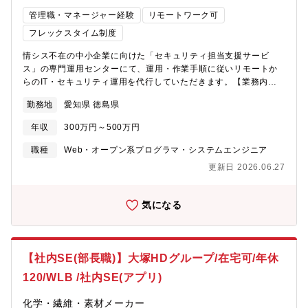
管理職・マネージャー経験
リモートワーク可
フレックスタイム制度
情シス不在の中小企業に向けた「セキュリティ担当支援サービ
ス」の専門運用センターにて、運用・作業手順に従いリモートか
らのIT・セキュリティ運用を代行していただきます。【業務内
容】・PC・ネットワークの統合管理とセキュリティ監視： ツー
勤務地
愛知県 徳島県
ルを用いたパッチ運用、資産管理、およびEDR・UTM（ファイア
ウォール、Wi-Fi、VPN等）の運用・保守・アラート監視・ヘルプ
年収
300万円～500万円
デスク・トラブル対応： 異常検知時の一次対応・端末隔離や、
顧客からのPC・ネットワークに関する問い合わせ（電話・メー
職種
Web・オープン系プログラマ・システムエンジニア
ル・チャット）へのリモートサポート・診断・レポート業務：
更新日 2026.06.27
ネットワーク脆弱性診断の実施と、客観的なデータに基づくセキ
ュリティ総合レポートの作成・報告・情シス代行・運用改善（リ
ノベーション）： 業務の属人化を防ぐための運用回りの仕組み
気になる
作り、既存業務のDX化（業務効率改善）、マニュアルや社内シス
テム構成図の作成支援【募集背景】新サービスリリースに伴うメ
ンバ増員【業務環境】自社システム、Airtable、Google
Workspace、Slack、外部管理システム、外部SaaSサービス【魅
【社内SE(部長職)】大塚HDグループ/在宅可/年休
力・遣り甲斐】・マニュアル運用からスタートし、情報セキュリ
120/WLB /社内SE(アプリ)
ティの頼れる「ガードマン」へ成長できます。 最初は手順書や
マニュアルに沿った運用・サポート対応からスタートしていただ
化学・繊維・素材メーカー
くため、セキュリティ専任としての経験がなくても安心です。