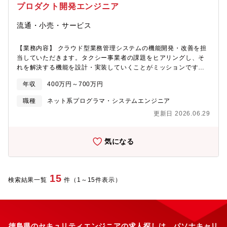
プロダクト開発エンジニア
等)
流通・小売・サービス
【業務内容】 クラウド型業務管理システムの機能開発・改善を担
当していただきます。タクシー事業者の課題をヒアリングし、そ
れを解決する機能を設計・実装していくことがミッションです。
Cabrioletの新機能の企画・設計・実装・テスト 既存機能の改善・
年収
400万円～700万円
リファクタリング 外部システムとのAPI連携開発(給与システム・
会計システム・決済システム等) システム全体のパフォーマンス改
職種
ネット系プログラマ・システムエンジニア
善およびセキュリティ強化 技術選定およびアーキテクチャ設計へ
更新日 2026.06.29
の参画 プロダクトマネージャー、デザイナー、カスタマーサクセ
スとの連携 タクシー事業者へのヒアリングおよびユーザーフィー
ドバックの収集 ■開発環境 開発業務に必要な性能を備えた PC を
気になる
支給 Backlog/Teamsを用いたオープンかつ非同期的なコミュニケ
ーション エンジニア主体での技術選定を尊重 顧客価値と開発コス
トを踏まえたシンプルな設計思想 リモートワーク/フレックスタイ
ム対応の柔軟な勤務形態 ■技術スタック バックエンド:Golang /
15
検索結果一覧
件（1～15件表示）
Python / Ruby / Java / Node.js フロントエンド:Vue.js / React /
TypeScript DB:MySQL / PostgreSQL インフラ:AWS / GCP /
Azure その他:Docker、Git、CI/CD ツール:GitHub, GitBucket,
VSCode, VirtualBox, Autify コミュニケーション:Backlog,
Microsoft Teams 本ポジションのやりがい・仕事を通じて得られ
徳島県のセキュリティエンジニアの求人探しは、パソナキャリ