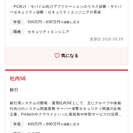
・PC向け・モバイル向けアプリケーションのリスク診断・サイバ
ーセキュリティ診断・セキュリティエンジニアの育成
年収
500万円～650万円
※経験に応ず
職種
セキュリティエンジニア
更新日 2025.05.29
気になる
社内SE
銀行
銀行系システムの開発・運用社内SEとして、主にグループや各銀
行向けのシステム関連業務 サーバー攻撃セキュリティ関連の企画
立案、Fietechやクラウドといった新技術や外部サービスの活用提
案など、金融ITを巡る環境変化の中で、未来へ向けた新たなテー
年収
400万円～800万円
※経験に応ず
マにもチャレンジ可能です。