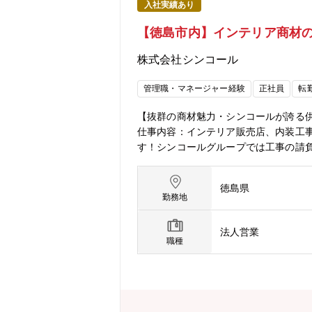
入社実績あり
【徳島市内】インテリア商材の
株式会社シンコール
管理職・マネージャー経験
正社員
転
【抜群の商材魅力・シンコールが誇る供
仕事内容：インテリア販売店、内装工
す！シンコールグループでは工事の請負
ができます！単純な物売りスタイルで
お客様と一緒に感じ取れるお仕事です
徳島県
提案活動がメイン。数社～数十社と徐
勤務地
完成までトータルに携われる醍醐味が
われる為、あらゆるインテリアデザイ
法人営業
ヶ月～半年ほど既存メンバーによるOJ
職種
験に応じて検討します。■同社の特徴
ます。地域密着型のサービス提供が魅
ス壁材やSDGｓに配慮したカーテン等
設にも使われています。◇提供する商