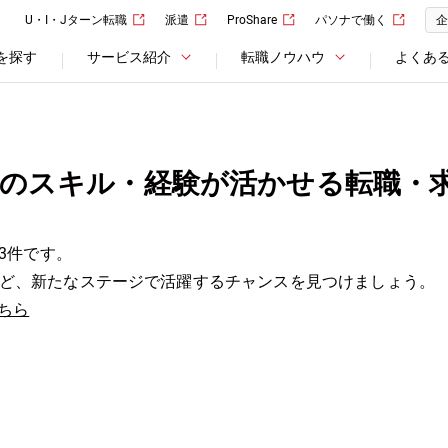
U・I・Jターン転職
派遣
ProShare
パソナで働く
企
を探す
サービス紹介
転職ノウハウ
よくあ
のスキル・経験が活かせる転職・
3件です。
ど、新たなステージで活躍するチャンスを見つけましょう。
ちら