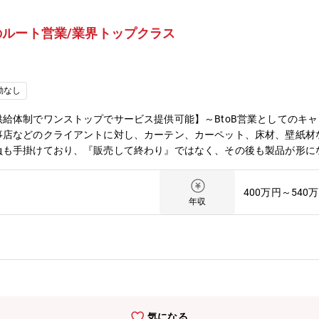
ルート営業/業界トップクラス
勤なし
給体制でワンストップでサービス提供可能】～BtoB営業としてのキ
事店などのクライアントに対し、カーテン、カーペット、床材、壁紙材
も手掛けており、『販売して終わり』ではなく、その後も製品が形にな
はなく、工事現場にも立ち会いながら、実際に内装が出来上がっていく
！■業務特徴：◇取扱商材は約6万点！多彩なランナップで顧客ニーズ
400万円～540
々に担当先を増やしながら信頼関係の構築に努めます。長期出張なども
年収
あります。各商材の機能を理解し、最適な機能をシチュエーションに合
ンを目にしながら提案力の幅も広がります。■入社後イメージ：◇従来
T主体で業務を学んで頂きます。◇営業・現場同行のほか、配送・倉庫
：◇四国4県＋岡山・鳥取エリアでインテリアの総合商社として、企画
力であり強みです。◇業界シェアトップクラス「シンコール」グループ
もあり、ホテルや店舗、オフィスをはじめとする商業建築や一般住宅、
品は全て自社で企画し提携工場にて製造した製品です。地域や顧客から
気になる