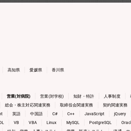
高知県
愛媛県
香川県
営業(対病院)
営業(対学校)
知財・特許
人事制度
総会・株主対応関連実務
取締役会関連実務
契約関連実務
nt
英語
中国語
C#
C++
JavaScript
jQuery
OL
VB
VBA
Linux
MySQL
PostgreSQL
Orac