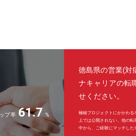
徳島県の営業(対
ナキャリアの転
せください。
61.7
極秘プロジェクトにかかわる
ップ率
%
上では公開されない、他の転
中から、ご経験にマッチした