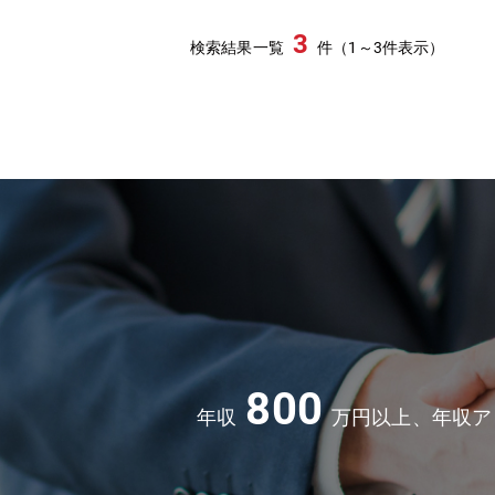
3
検索結果一覧
件（1～3件表示）
800
年収
万円以上、年収ア