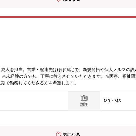
ーダーメイドとして少量のみ製作し提供することもあります。中国、四
信条にしています。
・納入を担当。営業・配達先はほぼ固定で、新規開拓や個人ノルマの設
す。※未経験の方でも、丁寧に教えさせていただきます。※医療、福祉
長期で勤務してくださる方を希望します。
MR・MS
職種
気になる