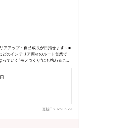
ャリアアップ・自己成長が目指せます～■
などのインテリア商材のルート営業で
っていく“モノづくり”にも携わること
過程にも関わることで、完成時の喜びを
に応えていきます！◇既存顧客に対する
万円
ほとんどありません。◇プラン立案から
わせ提案します。◇数多くの建築物に携
経験・スキル、年齢にもよりますが、数
管理などの関連部署での業務も適性や経
、開発、販売までをトータルに行ってい
更新日 2026.06.29
の豊かで多彩な製品シリーズ。抗ウィル
病院、介護施設、保育園などインフラ施
の要望をスピーディーにメーカーそのも