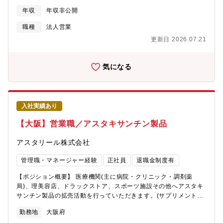
ム提案に携われます。 ■有給が取れやすく年収が高い企業ランキ
ューショングループ、エムスリーデジカル株式会社兼務出向
な通信システムの提案営業を行います。■顧客の通信ニーズをヒア
ング72位・平均年収818万円 ■2023卒楽天みん就「新卒人気IT企
年収
年収非公開
リングし、最適なシステム構成を設計■パートナー企業と連携した
業ランキング39位」https://www.nikki.ne.jp/event/20220510/
効率的な販売体制の構築■展示会出展や営業資料作成などの企画業
職種
法人営業
務■将来的には、営業活動を通じて得た顧客ニーズを新たな企画立
更新日 2026.07.21
案に活かす業務も担当していただきます。【魅力】■公衆PHSサー
ビス終了という市場変化を捉えた新規事業で、7,000以上の病院が
ターゲット市場となる大きなビジネスチャンス■営業だけでなく、
気になる
企画立案や展示会出展など、事業全体の成長に関わることができ
る■有力パートナー企業と連携し、効率的な販売体制を構築する経
験が積める【働きやすさ】顧客の現場に入り込み、実践的な提案
ができる環境◎新規事業のため自分のアイデアを形にできます
入社実績あり
【同社について】・三菱電機グループ、国内最大手のエレクトロ
ニクス専門技術商社でプライム上場、売上高2,590億円を誇る企業
【大阪】営業職／アスタキサンチン製品
です。・1947年創業、三菱電機グループで取扱い商材も半導体、
FA・施設、通信等と多数あるので安定した業績を保っています。
アスタリール株式会社
※主要取引；三菱電機/パナソニック/アイシン/三菱電機住環境シ
ステムズ/シチズンマシナリー/高砂熱学工業/サンケン電気等・冷
管理職・マネージャー経験
正社員
退職金制度有
熱システム事業、ビルシステム事業、エレクトロニクス事業、FA
システム事業の4つのコア事業に加えてスマートアグリ事業、ヘル
【ポジション概要】 医療機関(主に病院・クリニック・調剤薬
スケア事業、ICT事業という新分野にドメインを広げ、同社だから
局)、理美容店、ドラックストア、スポーツ施設その他へアスタキ
こそできるチャレンジを展開しております。・毎年多くのキャリ
サンチン製品の拡売活動を行っていただきます。(サプリメント・
ア採用の方が入社されており、社風も自由闊達で、自由な意見交
美容液・トニック・犬用サプリメント・検査キット) アンチエイジ
勤務地
大阪府
換可能、1人1人に裁量権が与えられる環境で、パソナから入社実
ング、健康関連、スポーツパフォーマンス向上など多岐に渡るア