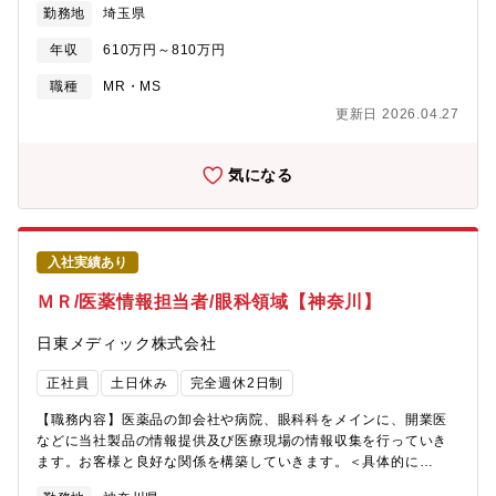
勤務地
埼玉県
国販売推進業務2.課題解決型（ソリューション）事業の推進■各課/
す。 スケジュールの立て方は裁量にお任せしています。■1件のお
グループ・金融・不動産・流通・製造業（一課）・通信・放送・
客様への対応頻度は月2～3回程度。お客様に合わせた対応で信頼
年収
610万円～810万円
報道（二課）・官公庁・学校・病院・空港（三課）・国内外デー
関係を構築していきます。地域の眼科医療について考えられる方
タセンター（データセンターパワーショリューショングループ）
は当社の営業スタイルに合います。※担当エリアの会議を月1回行
職種
MR・MS
【魅力】■業務の魅力・社会を支える重要インフラに携わり、仕事
います。※営業車の貸与あり、原則直行/直帰スタイルです。※ 担
更新日 2026.04.27
を通じて大きな社会貢献ができる・データセンターをはじめとし
当先は埼玉県
た成長市場に関与し、最先端の技術動向に触れられる・顧客・協
力会社・社内技術部門など幅広いネットワークを築ける・社会課
気になる
題に対して自らの提案が形となり、目に見える成果につながる■製
品・サービスの魅力三菱電機は国内有数の総合電機メーカーとし
て、確かな技術力・豊富な納入実績・長期信頼性・手厚いアフタ
ーサービスを強みとしています。長年にわたり顧客から信頼され
入社実績あり
ており、安定した事業基盤の中で挑戦できる環境があります。
【働き方】・平均残業時間 30時間／月・テレワーク頻度 1～2日
ＭＲ/医薬情報担当者/眼科領域【神奈川】
／週程度※若手からベテランまで幅広く在籍しており、相談しや
すい雰囲気※経験を積みながら、安心して成長できる職場です
日東メディック株式会社
正社員
土日休み
完全週休2日制
【職務内容】医薬品の卸会社や病院、眼科科をメインに、開業医
などに当社製品の情報提供及び医療現場の情報収集を行っていき
ます。お客様と良好な関係を構築していきます。＜具体的に
は・・＞■自身が担当するエリアでの日常の営業活動を担当しま