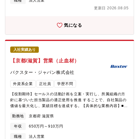
職種
法人営業
動線・使用環境を踏まえ、「快適な空間（空気質）」を設計段階
度も充実しており、長期的なキャリア形成を会社としてバックア
品＞ パッケージエアコン（PAC）／ガスヒートポンプエアコン
から形にしていく提案型の営業です。 ・施主・設計事務所・施
更新日 2026.08.05
ップします。
（GHP）／吸収式冷凍機＜主な業務内容＞ ・業務用空調・換気
工会社・代理店など、多様な関係者と関わることで、高度な調整
機器を中心とした空調システムの提案・販売 ・設計事務所への
力・提案力が身に付きます ・空調・換気機器に関する技術知識
スペックイン営業および、サブコン・エネルギー会社向けの物件
気になる
を実務を通じて習得でき、設備営業としての市場価値を高めるこ
別営業 ・ゼネコンに対する階層別営業（本支店・現場）および
とができます ・自身の提案が建物として形になり、長く使われ
スペックイン提案 ・パナソニックグループとしての強み・ネッ
続けるという目に見える達成感があります日々の一つひとつの対
トワークを活かした、施主への直接営業や指名獲得を目的とした
応が顧客満足につながり、信頼関係を築いていける、やりがいの
上流営業【募集背景】空調営業において、施主・設計事務所への
大きな仕事です。【職場の雰囲気】キャリア入社の社員や若手社
入社実績あり
上流営業（スペックイン／指名獲得）の強化は、売上拡大・市場
員が多く在籍しており、年齢や社歴に関係なく意見交換や相談が
占有率向上に直結する最重要テーマです。加えてガス会社向け営
【京都/滋賀】営業（止血材）
しやすい、フラットな職場です。 ・「より良い空間をお客様に
業、代理店向けルート営業のさらなる拡充により、事業成長を加
提供する」という共通の目的を持ち、前向きに挑戦する風土があ
速させていく必要があります。一方で、今後はベテラン社員の定
バクスター・ジャパン株式会社
ります ・直行直帰を基本とし、出社・在宅を業務内容に応じて
年退職が予定されており、これまで培ってきた技術・営業ノウハ
柔軟に使い分けています ・営業活動の進め方についても、大き
ウを次世代に継承するフェーズに入ってきます。そのため、即戦
外資系企業
正社員
学歴不問
な裁量があり、自分のスタイルで仕事を進めることが可能です。
力として活躍いただける経験者はもちろん、将来を担うポテンシ
主体的に考え、行動する方が力を発揮しやすい環境です。【キャ
ャルの高い若手人材を幅広く募集します。【営業部のミッショ
【役割期待】セールスの活動計画を立案・実行し、所属組織の方
リアパス】入社後は、導入研修を通じて商品知識・社内システム
ン】オフィスビル、店舗、工場、病院、学校、商業施設などのお
針に基づいた担当製品の適正使用を推進 することで、自社製品の
を習得していただきます。また、必要に応じて工場での商品講習
客様に対し、最適な空調システムを提案・販売することで「快適
価値を最大化し、業績目標を達成する。【具体的な業務内容】■事
会（PAC・GHP・吸収式など）にも参加可能です。 ・入社後し
な空間（空気質）」と「エネルギー効率の高い環境」を実現し、
業部、所属エリアの目標・戦略・戦術を理解し、自分自身で自己
ばらくは先輩社員と同行し、OJTを通じて実務を習得 ・経験者
勤務地
京都府 滋賀県
お客様の経営課題（省エネ、コスト削減、BCP対策など）を解決
の計画を策定し、上司の確認・承認の下、それを実行する。■手術
の方は、早期に担当を持ち、大型案件にも積極的に関わっていた
すること。快適・省エネ空間のトータルソリューション提案や法
用止血材等の製品提案、説明（外科系医師、手術室スタッフ向
だきます ・若手・未経験分野のある方も、段階的に業務を任せ
年収
650万円～910万円
人営業としての指名獲得とスペックイン営業がミッションとな
け）■病院、代理店への提案活動、折衝（直販＋代理店の両チャネ
ていき、早期の独り立ちを目指します将来的には、担当者として
る。【この仕事を通じて得られること】業務用空調機器の営業
ル）■手術症例に応じた適正使用のサポート（製品選択や使用方法
職種
法人営業
の専門性を高めるだけでなく、チームを率いる管理職・次世代の