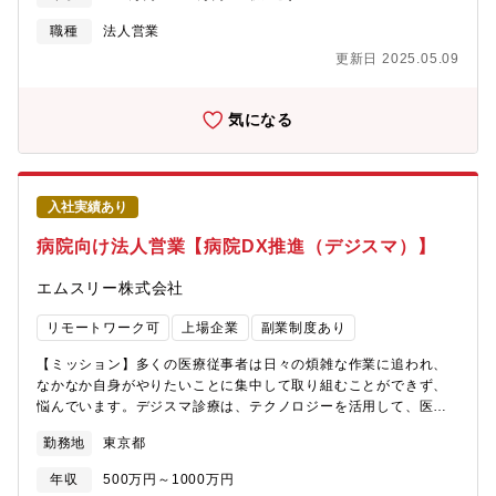
す。【具体的な職務内容】１．医療機関・ヘルスケア関連事業者
ルスケアの未来をつくる」というミッションのもと、統合型クラ
のオンライン診療など遠隔医療案件への自社サービス・プラット
職種
法人営業
ウドソリューションシステム「MEDIXS（メディクス）」を提供
フォームサービスを活用した企画提案・販売２．医療機関・ヘル
し、これらの課題解決に挑んでいます。「MEDIXS」は、現場視
更新日 2025.05.09
スケア関連事業者の病院DX案件への自社AI・IoTサービスを活用
点に基づく使いやすいUI/UXで国約3,000店舗に導入されており、
した企画提案・販売
高い評価を得ています。今後は、約14,000店舗の調剤薬局に導入
気になる
されている「MEDIXSかかりつけ支援」との連携を強化し、業務
効率化に留まらず、患者さんと薬局のより良い関係性を築くプロ
ダクトへと進化させていきます。このような事業拡大に伴い、
MEDIXSを導入いただいた中・大規模法人顧客のカスタマーサク
セス部門を牽引するマネージャー候補を募集します。顧客の事業
入社実績あり
成長を成功に導き、プロダクトの価値を最大化させる。そんな強
病院向け法人営業【病院DX推進（デジスマ）】
い当事者意識とリーダーシップをお持ちの方をお待ちしていま
す。
エムスリー株式会社
リモートワーク可
上場企業
副業制度あり
【ミッション】多くの医療従事者は日々の煩雑な作業に追われ、
なかなか自身がやりたいことに集中して取り組むことができず、
悩んでいます。デジスマ診療は、テクノロジーを活用して、医療
従事者を煩雑な作業から解放して、診療周辺業務をラクにする診
勤務地
東京都
療支援システムとして提供しています。医療現場のDX実現に向
け、様々なサービスの開発・グロースを併行して進めており、一
年収
500万円～1000万円
人でも多くの方が健康に長生きする社会の実現に貢献していきた