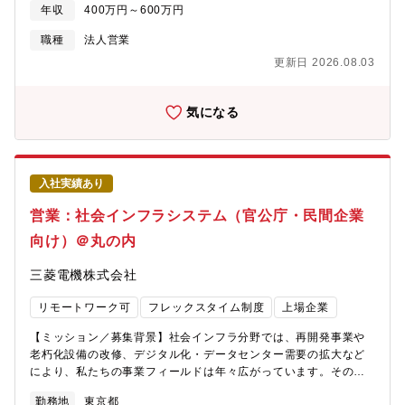
績のある企業です。
スタキサンチンのエビデンス知識を身につけ、上記の業態へ製品
年収
400万円～600万円
の採用活動を行っていただきます。 販売ルートはメーカー直販及
び代理店経由 完全営業のみではなく、会社の様々な売上獲得施策
職種
法人営業
のメンバーとしても従事する為、チャレンジングな環境で働けま
更新日 2026.08.03
す。★現在、関西エリア、九州エリアで医薬品代理店や医療機
関、調剤薬局への営業が出来る方を募集しております。 基本は大
阪勤務となりますが、月に1～2週間程度の九州地区への出張が発
気になる
生します。 将来的には、大阪事務所のある関西エリアがメインと
なります。 【主な業務内容】 ・新規/既存顧客への営業活動 ・代
理店へのフォローアップ活動 ・医療機関、理美容店、ドラッグス
トア、スポーツ施設などでの販売促進業務 ・上記施設でのアスタ
入社実績あり
キサンチンのプレゼン活動 ※訪問だけではなく、Zoomを活用し
たオンライン面談や説明会の実施もあります。 Power Pointを
営業：社会インフラシステム（官公庁・民間企業
活用した資料作成、プレゼンを行います。
向け）＠丸の内
三菱電機株式会社
リモートワーク可
フレックスタイム制度
上場企業
【ミッション／募集背景】社会インフラ分野では、再開発事業や
老朽化設備の改修、デジタル化・データセンター需要の拡大など
により、私たちの事業フィールドは年々広がっています。その中
で、変化のスピードに対応し、さらに成長を加速させるために、
勤務地
東京都