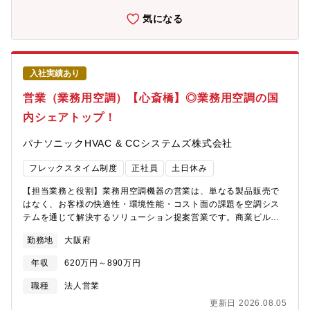
推進等※ご経験や志向性を踏まえ選考過程でご相談のうえ、ご担
ただきます。エムスリーの新たな収益の柱となるような100億円事
当いただく業務を決定します【募集背景】顧客数の増加、さらな
気になる
業を生み出す大きなチャレンジに挑戦可能です。事業成長を通じ
る新規事業開発に伴い、日本の医療の変革にチャレンジしたい方
て、医療機関の持続的な発展を実現し、患者さんがより適切な医
を新たに募集します。当グループにご参画いただくと、下記のよ
療にアクセスすることが可能な社会をつくることを目指していま
うな「0→1」「1→10」のアーリーステージの事業成長にコミッ
す。■挑戦①：既存事業のさらなる成長 / 拡大にコミットエムスリ
トいただきます。エムスリーの新たな収益の柱となるような100億
ーのアセットを活かした地域連携のDX化により、近年では数千万
入社実績あり
円事業を生み出す大きなチャレンジに挑戦可能です。事業成長を
円～数億円の売上創出をしています。また、これまでは適切な診
通じて、医療機関の持続的な発展を実現し、患者さんがより適切
営業（業務用空調）【心斎橋】◎業務用空調の国
断が下されていなかった患者さんの診断・治療を可能にし、「手
な医療にアクセスすることが可能な社会をつくることを目指して
術不能」と言われていた患者さんが我々の事業の後押しによって
内シェアトップ！
います。■挑戦①：既存事業のさらなる成長/拡大にコミットエム
完治にまで至ったケースも生まれています。このような実績が認
スリーのアセットを活かした地域連携のDX化により、近年では数
められ、年々顧客数は増加の一途を辿っており、現在ではナショ
パナソニックHVAC & CCシステムズ株式会社
千万円～数億円の売上創出をしています。また、これまでは適切
ナルセンター・大学病院をはじめ累計約80施設の病院経営を支援
な診断が下されていなかった患者さんの診断・治療を可能にし、
しています。■挑戦②：さらなる新規事業開発を通じて数十億円規
フレックスタイム制度
正社員
土日休み
「手術不能」と言われていた患者さんが我々の事業の後押しによ
模のビジネス創出昨年度より、急性期病院における治療が終了し
って完治にまで至ったケースも生まれています。このような実績
たにも関わらず滞留してしまう患者とのコミュニケーションの改
【担当業務と役割】業務用空調機器の営業は、単なる製品販売で
が認められ、年々顧客数は増加の一途を辿っており、現在ではナ
善・適切なフォロー先クリニックを繋げるSaaS事業の開発や、検
はなく、お客様の快適性・環境性能・コスト面の課題を空調シス
ショナルセンター・大学病院をはじめ累計約60施設の病院経営を
査・治療時のインフォームドコンセントのDX化を行う事業の開発
テムを通じて解決するソリューション提案営業です。商業ビル、
支援しています。■挑戦②：さらなる新規事業開発を通じて数十億
を進めています。診療報酬改定の後押しもある中で、早期に上
オフィス、店舗、工場、学校、病院などを運営する法人を対象
円規模のビジネス創出昨年度より、急性期病院における治療が終
勤務地
大阪府
市・拡大を行うべく、この新規事業開発を強力に推進していきま
に、建物の用途や使用環境を踏まえ、長寿命・省エネ・安定稼働
了したにも関わらず滞留してしまう患者とのコミュニケーション
す。【ミッション】エムスリーの情報会員基盤を通し、地域の医
を考慮した空調・換気システムの提案を行います。施主・設計事
の改善・適切なフォロー先クリニックを繋げるSaaS事業の開発
年収
620万円～890万円
療資源をつなぎ・互いの連携を深めることで医療機関の持続的な
務所・施工会社など関係者と連携し、仕様検討から導入を見据え
や、検査・治療時のインフォームドコンセントのDX化を行う事業
発展を実現し、患者が最適な医療を受けられる世界をつくる医師
た提案までを担う役割です。【具体的な仕事内容】＜取り扱い商
職種
法人営業
の開発を進めています。診療報酬改定の後押しもある中で、早期
の9割が登録する会員基盤を有するエムスリーならではプロダクト
品＞ パッケージエアコン（PAC）／ガスヒートポンプエアコン
に上市・拡大を行うべく、この新規事業開発を強力に推進してい
更新日 2026.08.05
を開発し、医療現場／患者さんにダイレクトに価値提供をし、地
（GHP）／吸収式冷凍機＜主な業務内容＞ ・業務用空調・換気