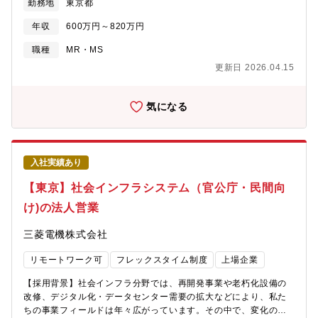
勤務地
東京都
す。 スケジュールの立て方は裁量にお任せしています。■1件のお
客様への対応頻度は月2～3回程度。お客様に合わせた対応で信頼
年収
600万円～820万円
関係を構築していきます。地域の眼科医療について考えられる方
は当社の営業スタイルに合います。※担当エリアの会議を月1回行
職種
MR・MS
います。※営業車の貸与あり、原則直行/直帰スタイルです。※ 担
更新日 2026.04.15
当先は墨田区、北区、中央区等を予定
気になる
入社実績あり
【東京】社会インフラシステム（官公庁・民間向
け)の法人営業
三菱電機株式会社
リモートワーク可
フレックスタイム制度
上場企業
【採用背景】社会インフラ分野では、再開発事業や老朽化設備の
改修、デジタル化・データセンター需要の拡大などにより、私た
ちの事業フィールドは年々広がっています。その中で、変化のス