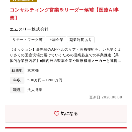
コンサルティング営業※リーダー候補【医療AI事
業】
エムスリー株式会社
リモートワーク可
上場企業
副業制度あり
【ミッション】最先端のAI×ヘルスケア・医療技術を、いち早くよ
り多くの医療現場に届けていくための営業起点での事業推進【具
体的な業務内容】■国内外の製薬企業や医療機器メーカーと連携
し、 疾患の発見や治療のための医療AIを通じたビジネスプラン策
勤務地
東京都
定を主導■医療現場のニーズに基づき、業界の第一人者であるオピ
ニオンリーダーとの共同研究などを通じた医療AIの企画開発連携
年収
500万円～1200万円
を推進■クリニックから地域の中核病院まで幅広い医療機関の経営
層に対する、医療AI導入に向けた営業戦略の立案および実行【本
職種
法人営業
ポジションの魅力】■主体性と多様性を尊重する組織風土です。
更新日 2026.08.08
■0→1、1→10の事業を推進する機会が多数あります。■m3の基
盤・ケイパビリティを使い、世の中に対してインパクトの大きな
仕掛けを自らが実行できます（一般的なベンチャー企業との最も
気になる
大きな違いはここです）。【所属部署】AIラボAIラボは2017年4
月に発足した新規事業で、世界的に開発競争が激化するAI技術を
駆使した医療機器やAIプラットフォームを、いち早く臨床現場へ