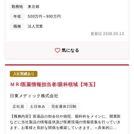
ピードに対応し、さらに成長を加速させるために、新しい仲間を
勤務地
東京都
求めています。今回は即戦力として活躍いただける方はもちろ
ん、これから成長して「次世代の中心メンバー」となっていただ
年収
500万円～900万円
ける方を歓迎します。【業務内容】官公庁から民間企業（不動
産・金融・通信・データセンター・教育・医療機関など）まで、
職種
法人営業
幅広い顧客に向けて電源インフラ設備（受変電設備・UPS・非常
更新日 2026.05.13
用発電・監視設備等）の営業を担当いただきます。顧客と直接向
き合い、提案から契約、納入に至るまで一貫して携われるポジシ
ョンです。具体的に：・顧客の課題や将来ニーズを把握し、当社
気になる
製品・技術・ソリューションを組み合わせた提案・商談活動を実
施・設計事務所・ゼネコン・サブコンなど幅広いパートナーとの
協業・契約締結から納入までの一連業務（社内技術部門と連携し
ながら推進）・通信・データセンターをはじめとした成長分野に
入社実績あり
おける新規ビジネスチャンスの開拓【キャリアパス】各種案件へ
の対応を通じて経験を積んだ後は、大型プロジェクトや全国規模
ＭＲ/医薬情報担当者/眼科領域【埼玉】
の推進業務をご担当いただきます。実績やスキルに応じて、グル
ープリーダーや管理職など、更なるキャリアアップの道も開かれ
日東メディック株式会社
ています。また、海外市場を対象とした営業部門へのキャリア展
開も可能であり、グローバルに活躍できる環境が整っています。
正社員
土日休み
完全週休2日制
【組織構成】施設環境部：施設環境部：約40名（管理職6名、担当
27名他） 男女比4：1【組織のミッション】■社会インフラ事業
【職務内容】医薬品の卸会社や病院、眼科科をメインに、開業医
本部・ファシリティインフラシステム事業部・官公庁・民間企業
などに当社製品の情報提供及び医療現場の情報収集を行っていき
向けの電機システムを通じて社会基盤を支える営業活動を推進。■
ます。お客様と良好な関係を構築していきます。＜具体的に
施設環境部1.ビル・施設向け電源設備の本社地区営業ならびに全
は・・＞■自身が担当するエリアでの日常の営業活動を担当しま