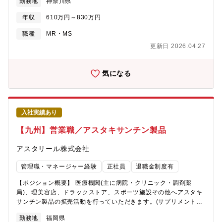
勤務地
神奈川県
す。 スケジュールの立て方は裁量にお任せしています。■1件のお
客様への対応頻度は月2～3回程度。お客様に合わせた対応で信頼
年収
610万円～830万円
関係を構築していきます。地域の眼科医療について考えられる方
は当社の営業スタイルに合います。※担当エリアの会議を月1回行
職種
MR・MS
います。※営業車の貸与あり、原則直行/直帰スタイルです。 配
更新日 2026.04.27
属先は、東京営業所ですが出社義務はありません。 東京営業
所： 東京都中央区京橋1-10-7 KPP八重洲ビル6F※担当エリアの
会議を東京営業所で月1回行います。（WEB会議対応の可能性も
気になる
あり） ※ 担当先は神奈川県
入社実績あり
【九州】営業職／アスタキサンチン製品
アスタリール株式会社
管理職・マネージャー経験
正社員
退職金制度有
【ポジション概要】 医療機関(主に病院・クリニック・調剤薬
局)、理美容店、ドラックストア、スポーツ施設その他へアスタキ
サンチン製品の拡売活動を行っていただきます。(サプリメント・
美容液・トニック・犬用サプリメント・検査キット) アンチエイジ
勤務地
福岡県
ング、健康関連、スポーツパフォーマンス向上など多岐に渡るア