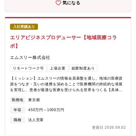
業（エムスリー媒体活用マーケティング支援、外来の生産性改善
気になる
術不能」と言われていた患者さんが我々の事業の後押しによって
のためのSaaS、インフォームドコンセントのデジタル化のための
完治にまで至ったケースも生まれています。このような実績が認
SaaS）それぞれの特性に応じたカスタマーサクセス戦略の立案に
められ、年々顧客数は増加の一途を辿っており、現在ではナショ
参画し、実行を牽引・特に新規SaaSにおいては、IT化が遅れてい
ナルセンター・大学病院をはじめ累計約80施設の病院経営を支援
る病院に対し、これまでの慣習からデジタルフローへのスムーズ
しています。■挑戦②：さらなる新規事業開発を通じて数十億円規
入社実績あり
な移行を促すためのオンボーディングプログラムを設計し、実行■
模のビジネス創出昨年度より、急性期病院における治療が終了し
オンボーディングと定着支援・契約後の医療機関に対し、SaaSの
エリアビジネスプロデューサー【地域医療コラ
たにも関わらず滞留してしまう患者とのコミュニケーションの改
導入支援、活用促進、操作トレーニングなどを実施・新しいツー
善・適切なフォロー先クリニックを繋げるSaaS事業の開発や、検
ボ】
ルや業務フローの導入に抵抗がある医師や看護師といった現場の
査・治療時のインフォームドコンセントのDX化を行う事業の開発
ユーザーに対し、サービスの価値を伝え、定着を促すためのコミ
を進めています。診療報酬改定の後押しもある中で、早期に上
エムスリー株式会社
ュニケーションと支援を提供・利用状況をモニタリングし、課題
市・拡大を行うべく、この新規事業開発を強力に推進していきま
を早期に発見して適切な解決策を提案■継続契約に向けた営業活動
す【ミッション】エムスリーの情報会員基盤を通し、地域の医療
リモートワーク可
上場企業
副業制度あり
（アップセル・クロスセル）・顧客とのリレーションを深め、サ
資源をつなぎ・互いの連携を深めることで医療機関の持続的な発
ービスの利用状況に応じた追加機能の提案や、別サービスのクロ
展を実現し、患者が最適な医療を受けられる世界をつくる【得ら
【ミッション】エムスリーの情報会員基盤を通し、地域の医療資
スセル■サービス提供全体のマネジメント・営業事務メンバーが担
れるスキル】■事業立ち上げ経験：まだ確立されていない営業モデ
源をつなぎ・互いの連携を深めることで医療機関の持続的な発展
当する定型業務の進捗管理と品質維持・医療機関へのサービス提
ルを自ら設計し、営業活動を推進する経験を得ることが可能です■
を実現し、患者が最適な医療を受けられる世界をつくる【具体的
供プロセス全体の最適化と効率化■プロダクト改善への貢献・顧客
事業拡大のための多角的な営業経験：アウトバウンドだけでな
な業務内容】■病院への営業活動（病院経営・マーケティング課題
からのフィードバック、現場のニーズ、サービスの利用状況など
勤務地
東京都
く、m3.com、グループ会社からの紹介、企業連携といった多様な
の分析、課題抽出、ソリューション提案）■契約顧客のマーケティ
をプロダクトマネージャーに的確にフィードバック・新機能開発
チャネルを活用して、営業戦略を立案し、実行していただくこと
ング支援（契約サービスのプロジェクトマネジメント・継続契約
やサービス改善のための提案を行い、プロダクトの進化に積極的
年収
450万円～1000万円
が可能です■医療業界への貢献：自社サービスを通じて、日本の急
提案）■各種サービスの事業改善の企画・実施（課題の分析、改善
に貢献【本ポジションの魅力】顧客数の増加、さらなる新規事業
性期病院の経営課題解決に貢献することが可能です■裁量の大きさ
案の企画・実行）■各種サービスの事業拡大のためのマーケティン
職種
法人営業
開発に伴い、日本の医療の変革にチャレンジしたい方を新たに募
と成長機会：自らKPIや営業戦略を立てて実行に移す中で、圧倒的
グ（m3.comを活用したマーケティング、企業とのアライアンス
集します。当グループにご参画いただくと、下記のような
更新日 2026.08.02
なスピードで成長することが可能です
etc.）■エムスリーグループのアセットを活用したサービス企画、
「0→1」「1→10」のアーリーステージの事業成長にコミットい