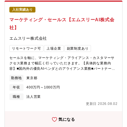
数は異なるが数社程度ご担当いただきます。○目標・評価売上・利
■組織マネジメント力【キャリアプラン】ご本人の志向性、これま
益・粗利率などの定量的な目標に加え、期初に社内目標をもとに
でのご経験、入社後のパフォーマンスに応じて下記のような様々
入社実績あり
上司とともに定めた定性・プロセスに関する個人目標の達成度合
なポジション、キャリアステップをご用意しています。■プロジェ
いで評価を行います。【取り扱い製品について】産業用ディーゼ
マーケティング・セールス【エムスリーAI株式会
クトリーダーとして事業をリードするポジション■チームにおいて
ルエンジンは主に発電機や船舶用、産業・農業機械用エンジンな
マネジメントポジション■グループ会社や出資先等の経営ポジショ
社】
どの製品や用途で使用されます。特に発電機としての用途は、デ
ン
ータセンター、工場や病院、商業施設などで使用され、常用で使
エムスリー株式会社
用することはもちろん、災害時などの緊急事態時の電力供給とし
て重要な社会インフラとして貢献しております。【ポジションの
リモートワーク可
上場企業
副業制度あり
魅力】・顧客との折衝や社内調整を通じて調整力や交渉力を磨く
ことができます。・複数の案件を並行して対応するため、マルチ
セールスを軸に、マーケティング・アライアンス・カスタマーサ
タスク能力を磨くことができます。・長期スパン（1～5年程度）
クセス業務まで幅広く行っていただきます。【具体的な業務内
の案件管理を通じて、計画立案や実行力を培うことが可能で
容】■国内外の優良AIベンダとのアライアンス業務■パートナー医
す。・エンジンや発電装置に関する知識を深めることができま
療機関とのAI評価並びにマーケット調査■Webマーケティング業務
す。・国内外問わず多様な顧客と関わり、ダイナミックな仕事を
勤務地
東京都
■医療機関へのセールス施策立案とセールス推進■代理店パートナ
通じてキャリアの幅を広げることが可能です。【働き方】基本出
ーマネジメント及び推進のリード■事業拡大におけるフィジビリテ
社となりますが月数回程度のリモートワーク利用が可能です。
年収
400万円～1000万円
ィの実行※本ポジションは、ご担当いただく業務内容によって、
【募集背景】エンジン事業の売り上げ伸長に伴い、組織強化を目
下記2つの可能性があります。・エムスリー株式会社雇用で、エム
職種
法人営業
的とした増員募集となります。【出向について】三菱重工エンジ
スリーAI株式会社へ出向いただく・エムスリーAI株式会雇用【本
ン&ターボチャージャ（株）に出向という雇用形態になります。※
更新日 2026.08.02
ポジションの魅力】■主体性と多様性を尊重する組織風土です。■
三菱重工業（株）と賃金・福利厚生は同一です。【三菱重工エン
医療×DXの全世界的に伸びるマーケットでのマーケットリーダー
ジン&ターボチャージャ（株）】事業内容：エンジンの開発、製
になる事業を創ることができる。■m3とPSPの基盤・ケイパビリ
気になる
造、調達、品質保証、建設、販売、サービス発電システム（エン
ティを使い、世の中に対してインパクトの大きな仕掛けを実行で
ジニアリング、EMS） ＊EMS：Energy Management Service