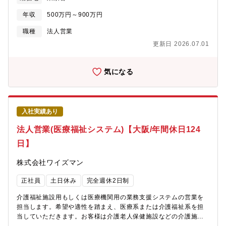
新しい仲間を求めています。今回は即戦力として活躍いただける
方はもちろん、これから成長して「次世代の中心メンバー」とな
年収
500万円～900万円
っていただける方を歓迎します。【業務内容】官公庁から民間企
業（不動産・金融・通信・データセンター・教育・医療機関な
職種
法人営業
ど）まで、幅広い顧客に向けて電源インフラ設備（受変電設備・
更新日 2026.07.01
UPS・非常用発電・監視設備等）の営業を担当いただきます。顧
客と直接向き合い、提案から契約、納入に至るまで一貫して携わ
れるポジションです。≪具体的には≫・顧客の課題や将来ニーズ
気になる
を把握し、当社製品・技術・ソリューションを組み合わせた提
案・商談活動を実施・設計事務所・ゼネコン・サブコンなど幅広
いパートナーとの協業・契約締結から納入までの一連業務（社内
技術部門と連携しながら推進）・通信・データセンターをはじめ
入社実績あり
とした成長分野における新規ビジネスチャンスの開拓※英語力を
お持ちの方は、海外案件やグローバル展開でスキルを活かせま
法人営業(医療福祉システム)【大阪/年間休日124
す。【組織構成】■施設環境部：約40名（管理職6名、担当27名
日】
他） 男女比4：1＜組織のミッション＞■社会インフラ事業本部・
ファシリティインフラシステム事業部・官公庁・民間企業向けの
株式会社ワイズマン
電機システムを通じて社会基盤を支える営業活動を推進。■施設環
境部・ビル・施設向け電源設備の本社営業ならびに全国販売推
正社員
土日休み
完全週休2日制
進・課題解決型ソリューション事業の推進～補足：各課/グループ
～・金融・不動産・流通・製造業（一課）・通信・放送・報道
介護福祉施設用もしくは医療機関用の業務支援システムの営業を
（二課）・官公庁・学校・病院・空港（三課）・国内外データセ
担当します。希望や適性を踏まえ、医療系または介護福祉系を担
ンター（データセンターパワーショリューショングループ）【他
当していただきます。お客様は介護老人保健施設などの介護施設
社との優位性】三菱電機は国内有数の総合電機メーカーとして、