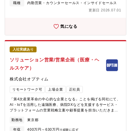
なコミュニケーションを行い、信頼関係を構築する。■データ分析
職種
内勤営業・カウンターセールス・インサイドセールス
の専門性を高めるだけでなく、チームを率いる管理職・次世代の
と改善提案 ：顧客の利用状況や満足度を分析し、サービス改善や
中核人材としての活躍を期待しています。また、資格取得支援制
更新日 2026.07.01
新機能開発へのフィードバックを行う。■活用促進 ：顧客ごとの
度も充実しており、長期的なキャリア形成を会社としてバックア
成功事例やより効果的な活用方法をプロアクティブに提案し、ア
ップします。
ップセルやクロスセルを主導する。■業務設計と標準化 ：カスタ
気になる
マーサクセス業務のプロセスを設計・標準化し、将来のチーム拡
大に向けた基盤を構築する。【募集背景】医療プラットフォーム
本部では、AIを活用した「MEDLEY AI CLOUD」を軸に医療現場
が”診療”に集中できる環境を創出していきます。また、より良い患
入社実績あり
者体験を目指し、病院・診療所・歯科・調剤薬局など各領域の医
療機関が患者・生活者とひとつにつながる次世代医療プラットフ
ソリューション営業/営業企画（医療・ヘ
ォームを提供します。私たちと一緒に、日本医療の未来を築く仲
ルスケア）
間を求めています。【魅力】■事業の成長を直接牽引 ：顧客の事
業成長を支援し、高い顧客満足度と契約継続率を実現すること
株式会社オプティム
で、事業の安定的な収益基盤を構築する重要な役割を担います。■
裁量の大きさ ：顧客との信頼関係構築から、部門戦略の立案、業
リモートワーク可
上場企業
正社員
務プロセスの改善まで、幅広い業務に裁量を持って取り組めま
す。■キャリアパス ：将来的にはカスタマーサクセス部門のマネ
「第4次産業革命の中心的な企業となる」ことを掲げる同社にて、
ジメントを担い、チームの採用や育成にも深く関わることができ
AI・IoTを活用した遠隔医療、病院DXなどを支援するサービス・
ます。■社会貢献性の高さ ：調剤薬局の課題を解決するサービス
プラットフォームの営業戦略立案や顧客提案を担当いただきま
に携わることで、人々の生活に密接に関わる医療インフラの変革
す。【採用背景】事業ポートフォリオの拡大と新たな業務提携に
に貢献できます。【事業・サービス】医療は、人々の生活に欠か
勤務地
東京都
伴い、医療・ヘルスケア分野での新規案件及び大型プロジェクト
せない社会インフラです。しかし、慢性的な薬剤師不足や業務効
が増えており、それをリードしていただける仲間を求めていま
率化の遅れなど、多くの課題を抱えています。私たちは「医療ヘ
年収
400万円～630万円
※経験に応ず