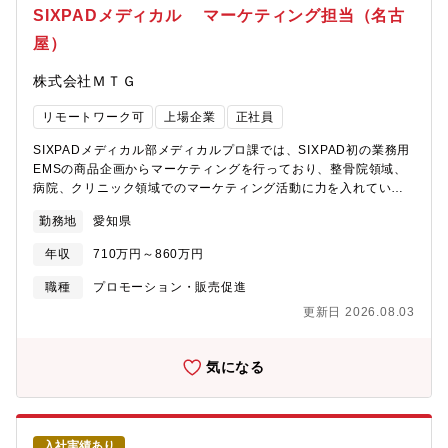
関係部門との連携・調整など上記の通り、業務は多岐に渡ります
SIXPADメディカル マーケティング担当（名古
が、コンテンツ領域のサスティナブルな成長に必要なことは範囲
屋）
を問わず、全て責任を持って遂行いただくことを期待していま
す。【ドクターベネフィットグループのコンテンツ領域とは】エ
株式会社ＭＴＧ
ムスリーが運営する「m3.com」は、日本最大級の医療従事者向け
プラットフォームです。医師、薬剤師、技師、看護師などが日々
リモートワーク可
上場企業
正社員
利用し、国内外のパートナーと連携しながら、医療系Webサービ
スの提供や新たなバリューチェーンの開発を行っています。その
SIXPADメディカル部メディカルプロ課では、SIXPAD初の業務用
中で、ドクターベネフィットグループのコンテンツ領域は、以下
EMSの商品企画からマーケティングを行っており、整骨院領域、
のような事業を展開しています。■m3.com電子書籍：国内最大級
病院、クリニック領域でのマーケティング活動に力を入れていま
の医学書電子書籍プラットフォーム■医療情報・データベースのサ
す。【具体的な業務内容】（1）主に整骨院領域におけるマーケテ
ブスクリプションサービス：医療従事者・医療機関向けの情報提
勤務地
愛知県
ィング・プロモーション戦略の立案、推進業務（2）学会等への出
供これらのサービスを通じて、医療業界の発展とデジタル化を推
展、セミナーを通じた啓蒙活動（3）営業や医療ディーラーと連携
進し、事業のさらなる成長を目指します。【所属】ドクターベネ
年収
710万円～860万円
して整骨院への導入を推進する（4）各種院内ツール制作ディレク
フィットグループ
ション【今後のキャリア】 入社後まずは、治療院、営業、制作メ
職種
プロモーション・販売促進
ンバーとの調整を行いPJを推進していただきます。その後、治療
更新日 2026.08.03
院でのSIXPAD活用についてPDCAを回し次のアクションを考えて
いただいたり、アクション実施の為に必要な販促物を企画・推進
していただきます。ゆくゆくは病院市場黒字化に向けた戦略・戦
気になる
術の立案・実行を行っていただきます。
入社実績あり