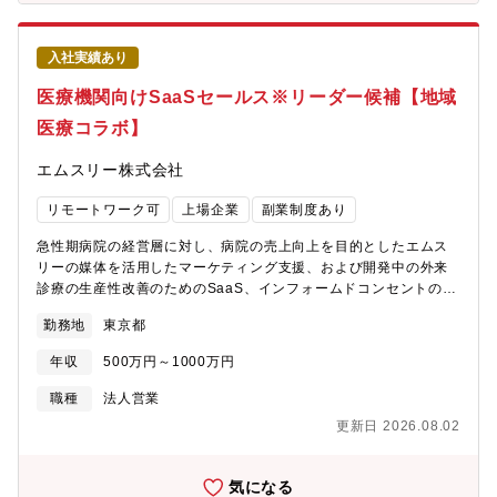
きます。【ミッション】臨床現場とテクノロジーを繋ぎ合わせ、
発電セットのリース、レンタルターボチャージャの開発、製造、
健康で楽しく長生きする人を１人でも増やし、不必要な医療コス
調達、品質保証、販売、サービス【当社のミッション】私たち三
トを１円でも減らす【部署概要】エムスリーとクラウドPACS企業
菱重工は、次の世代の暮らしと、そこにある幸福を想い、人々に
入社実績あり
のPSPとのジョイントベンチャー。エムスリーAIラボと提携企業
感動を与えるような技術と、ものづくりへの情熱によって、たし
との事業化したAIプラットフォーム事業をスピンアウトする形で
医療機関向けSaaSセールス※リーダー候補【地域
かな未来を提供していくことを目指します。そのために私たち
22年4月にJVを設立。病院からクリニックまで優良な医療AIサー
は、これまで培ってきた技術を磨くとともに、新たな発想で様々
医療コラボ】
ビスをシステム環境の制約を受けることなく利用できる医療AIプ
な技術を融合させるなど、さらなる価値提供を追求し、地球的な
ラットフォーム事業を推進します。2022年1月には既に臨床現場
視野で人類の課題の解決と夢の実現に取り組みます。【同社につ
エムスリー株式会社
100万検査のAI解析を実現し、国内最大のAIプラットフォームのポ
いて】・三菱グループの創業者岩崎彌太郎は政府より工部省長崎
ジショニングを築いています。国内外から優良なAIベンダーとア
造船局を借り受け、長崎造船所と命名して造船事業を開始したこ
リモートワーク可
上場企業
副業制度あり
ライアンスを締結し、日本の臨床ニーズにあった製品を取り揃
とを契機に1884年に創業した同社は発電プラントなどの社会イン
え、大学病院から地域の基幹病院、クリニックまで、医師を中心
フラ、船舶、航空機などの輸送機器、大型ロケットなどの宇宙機
急性期病院の経営層に対し、病院の売上向上を目的としたエムス
とした医療従事者に販売を行います。【身につくスキル・経験】
器に至るまで、エンジニアリングとものづくりのグローバルリー
リーの媒体を活用したマーケティング支援、および開発中の外来
■0→1の事業開発の実行経験■1→10の事業拡大における全方位的
ダーとして、社会を牽引しております。・直近の2023年度決算で
診療の生産性改善のためのSaaS、インフォームドコンセントのデ
なビジネス経験■経営レイヤーとの交渉・調整能力■代理店とのア
受注高66,840億円、売上収益46,571 億円、当期利益2,220 億円
ジタル化を支援するSaaSの提案営業を行っていただきます。事業
ライアンス締結、マネジメントスキル■医療・ヘルスケア領域にお
勤務地
東京都
等いずれも過去最高値であり、NO1重工業メーカーでありながら
の立ち上げフェーズにおいて、主体的に営業戦略を構築し、多角
けるWebマーケティングスキル■AIを中心とした先端テクノロジ
さらに成長をしております。・在宅勤務、時間単位年休、フレッ
的なアプローチで新規顧客開拓を推進することで、医療機関の経
ー・医療機器開発・臨床研究開発スキル【現スタッフの前職・経
年収
500万円～1000万円
クスタイム制度導入、「えるぼし」「くるみん」の各認定等ワー
営課題解決に貢献いただきます。【具体的な業務内容】■多角的な
験】■代表取締役：リクルートで医療領域の新規事業立ち上げなど
クライフバランスを整えた働き方が可能です。
アポ獲得とリード育成・アウトバウンド営業：全国の急性期病院
職種
法人営業
に従事し、医療機関向けサービスを提供するDr.JOY取締役COOを
の院長、経営企画、事務長といった経営幹部層に対し、電話やメ
経て2019年よりエムスリーAIラボ所長として事業を推進■取締
更新日 2026.08.02
ールなどを活用してアポイントを獲得・m3.comを活用したリード
役：マッキンゼーにて多数のプロジェクトに従事。その後、ウェ
獲得：m3.comを戦略的に活用し、効率的なリード獲得施策を立
ブデザインファームにて戦略コンサルティング及びデザイン制作
案・実行・グループ会社顧客からの紹介依頼：グループ会社が持
気になる
を主導。2015年より創業期よりサポートしていたエムスリーの役