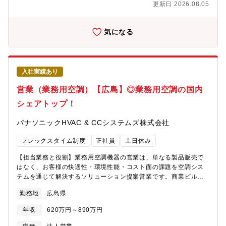
から形にしていく提案型の営業です。 ・施主・設計事務所・施
更新日 2026.08.05
（GHP）／吸収式冷凍機＜主な業務内容＞ ・業務用空調・換気
工会社・代理店など、多様な関係者と関わることで、高度な調整
機器を中心とした空調システムの提案・販売 ・設計事務所への
力・提案力が身に付きます ・空調・換気機器に関する技術知識
スペックイン営業および、サブコン・エネルギー会社向けの物件
気になる
を実務を通じて習得でき、設備営業としての市場価値を高めるこ
別営業 ・ゼネコンに対する階層別営業（本支店・現場）および
とができます ・自身の提案が建物として形になり、長く使われ
スペックイン提案 ・パナソニックグループとしての強み・ネッ
続けるという目に見える達成感があります日々の一つひとつの対
トワークを活かした、施主への直接営業や指名獲得を目的とした
応が顧客満足につながり、信頼関係を築いていける、やりがいの
上流営業【募集背景】空調営業において、施主・設計事務所への
大きな仕事です。【職場の雰囲気】キャリア入社の社員や若手社
入社実績あり
上流営業（スペックイン／指名獲得）の強化は、売上拡大・市場
員が多く在籍しており、年齢や社歴に関係なく意見交換や相談が
占有率向上に直結する最重要テーマです。加えてガス会社向け営
営業（業務用空調）【広島】◎業務用空調の国内
しやすい、フラットな職場です。 ・「より良い空間をお客様に
業、代理店向けルート営業のさらなる拡充により、事業成長を加
提供する」という共通の目的を持ち、前向きに挑戦する風土があ
シェアトップ！
速させていく必要があります。一方で、今後はベテラン社員の定
ります ・直行直帰を基本とし、出社・在宅を業務内容に応じて
年退職が予定されており、これまで培ってきた技術・営業ノウハ
柔軟に使い分けています ・営業活動の進め方についても、大き
パナソニックHVAC & CCシステムズ株式会社
ウを次世代に継承するフェーズに入ってきます。そのため、即戦
な裁量があり、自分のスタイルで仕事を進めることが可能です。
力として活躍いただける経験者はもちろん、将来を担うポテンシ
主体的に考え、行動する方が力を発揮しやすい環境です。【キャ
フレックスタイム制度
正社員
土日休み
ャルの高い若手人材を幅広く募集します。【営業部のミッショ
リアパス】入社後は、導入研修を通じて商品知識・社内システム
ン】オフィスビル、店舗、工場、病院、学校、商業施設などのお
を習得していただきます。また、必要に応じて工場での商品講習
【担当業務と役割】業務用空調機器の営業は、単なる製品販売で
客様に対し、最適な空調システムを提案・販売することで「快適
会（PAC・GHP・吸収式など）にも参加可能です。 ・入社後し
はなく、お客様の快適性・環境性能・コスト面の課題を空調シス
な空間（空気質）」と「エネルギー効率の高い環境」を実現し、
ばらくは先輩社員と同行し、OJTを通じて実務を習得 ・経験者
テムを通じて解決するソリューション提案営業です。商業ビル、
お客様の経営課題（省エネ、コスト削減、BCP対策など）を解決
の方は、早期に担当を持ち、大型案件にも積極的に関わっていた
オフィス、店舗、工場、学校、病院などを運営する法人を対象
すること。快適・省エネ空間のトータルソリューション提案や法
勤務地
広島県
だきます ・若手・未経験分野のある方も、段階的に業務を任せ
に、建物の用途や使用環境を踏まえ、長寿命・省エネ・安定稼働
人営業としての指名獲得とスペックイン営業がミッションとな
ていき、早期の独り立ちを目指します将来的には、担当者として
を考慮した空調・換気システムの提案を行います。施主・設計事
る。【この仕事を通じて得られること】業務用空調機器の営業
年収
620万円～890万円
の専門性を高めるだけでなく、チームを率いる管理職・次世代の
務所・施工会社など関係者と連携し、仕様検討から導入を見据え
は、単に「モノを売る」仕事ではありません。建物の用途・人の
中核人材としての活躍を期待しています。また、資格取得支援制
た提案までを担う役割です。【具体的な仕事内容】＜取り扱い商