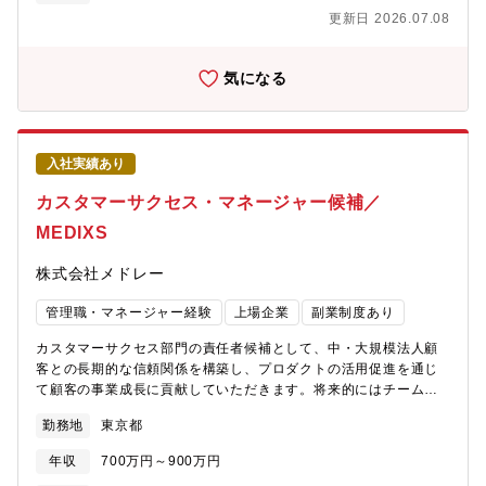
は、単に「モノを売る」仕事ではありません。建物の用途・人の
のアドバイス）■外科領域トレンド、ニーズに基づく情報収集とフ
中核人材としての活躍を期待しています。また、資格取得支援制
更新日 2026.07.08
動線・使用環境を踏まえ、「快適な空間（空気質）」を設計段階
ィードバック■代理店との関係管理や販売推進計画の実行（同社は
度も充実しており、長期的なキャリア形成を会社としてバックア
から形にしていく提案型の営業です。 ・施主・設計事務所・施
代理店管理ポジションの必要性が高まっている）【担当エリア】
ップします。
工会社・代理店など、多様な関係者と関わることで、高度な調整
京都府、滋賀県【主な訪問診療科】整形外科、心臓血管外科、脳
気になる
力・提案力が身に付きます ・空調・換気機器に関する技術知識
神経外科、オペ室【担当製品】止血材（フロシール）【配属予定
を実務を通じて習得でき、設備営業としての市場価値を高めるこ
部署】Advanced Surgery 事業部、営業全体40名前後【アドバン
とができます ・自身の提案が建物として形になり、長く使われ
スサージェリー事業部について】■手術の現場でのより良い止血マ
続けるという目に見える達成感があります日々の一つひとつの対
ネジメントに特化した アドバンスサージェーリー事業外科系各
入社実績あり
応が顧客満足につながり、信頼関係を築いていける、やりがいの
科において手術手技がめざましく進歩を遂げるなか、同社は医療
大きな仕事です。【職場の雰囲気】キャリア入社の社員や若手社
従事者とともに外科手術の成績向上と手術に伴う侵襲や術後合併
カスタマーサクセス・マネージャー候補／
員が多く在籍しており、年齢や社歴に関係なく意見交換や相談が
症リスクの低減を目指し、先進的なテクノロジーに裏付けられた
MEDIXS
しやすい、フラットな職場です。 ・「より良い空間をお客様に
効果の高い止血材を提供し、さらなる製品開発に向けて取り組ん
提供する」という共通の目的を持ち、前向きに挑戦する風土があ
でいます。
株式会社メドレー
ります ・直行直帰を基本とし、出社・在宅を業務内容に応じて
柔軟に使い分けています ・営業活動の進め方についても、大き
管理職・マネージャー経験
上場企業
副業制度あり
な裁量があり、自分のスタイルで仕事を進めることが可能です。
主体的に考え、行動する方が力を発揮しやすい環境です。【キャ
カスタマーサクセス部門の責任者候補として、中・大規模法人顧
リアパス】入社後は、導入研修を通じて商品知識・社内システム
客との長期的な信頼関係を構築し、プロダクトの活用促進を通じ
を習得していただきます。また、必要に応じて工場での商品講習
て顧客の事業成長に貢献していただきます。将来的にはチームを
会（PAC・GHP・吸収式など）にも参加可能です。 ・入社後し
率いるマネジメント業務も視野に入れたポジションです。【職務
ばらくは先輩社員と同行し、OJTを通じて実務を習得 ・経験者
勤務地
東京都
内容】■戦略策定と実行 ：カスタマーサクセス部門の戦略立案、
の方は、早期に担当を持ち、大型案件にも積極的に関わっていた
KGI/KPI設計、および実行をリードし、事業計画の達成に責任を持
だきます ・若手・未経験分野のある方も、段階的に業務を任せ
年収
700万円～900万円
つ。■関係構築 ：中・大規模法人の経営層や現場責任者と定期的
ていき、早期の独り立ちを目指します将来的には、担当者として