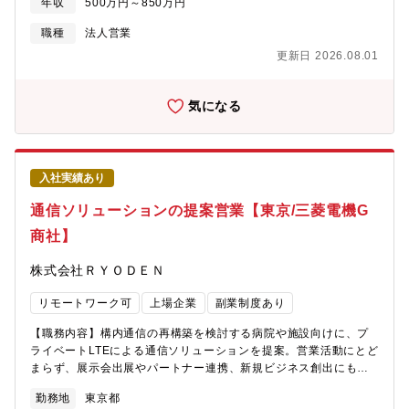
ジションの魅力】医師の診療現場に密接に関わるシステムの医療
年収
500万円～850万円
提案をおこないます。自社エンジニアと共にチームセールスをお
機関への浸透を通じて、日本の医療の変革に貢献できます。■病院
こない、ネットワーク・仮想サーバ・セキュリティ対策・クラウ
職種
法人営業
の経営層に対するソリューション提案ができます■事業担当者が少
ドサービス等、顧客に最適なITソリューションとサービスを提案
ないタイミングで参画いただくため、事業・組織立ち上げの経験
更新日 2026.08.01
します。■内勤営業またはプリセールスとして、フロントの営業と
を味わうことができます■業務改革、チーム作りなどの幅広い業務
連携し、提案支援や見積作成支援等を行います。・ITソリューシ
や、当該サービスを活用した、エムスリーにしかできない新規事
ョンの説明会や勉強会の企画が多く行われるため、スキル習得機
気になる
業の立ち上げなどにも携わる機会があります■調査設計、業務改
会は多いです。・大手製造企業、金融機関、通信事業者など著名
善、組織設計、コミュニケーション戦略推進、システム開発支援
な企業と関わることが可能です。【働き方】全社残業平均時間
など、多岐に渡る経験ができます【クラウドソリューショングル
16h、全社リモート勤務率7割、フレックス制度など働きやすい環
ープで得られること】ベンチャーであり続けるエムスリーの中で
境が整っております。【仕事の魅力】・大規模（顧客）プロジェ
も、社長直下で成功の道筋を追い求め、プロダクトを通じて、ビ
入社実績あり
クトにかかわることができる・幅広い業界でのビジネス経験を積
ジネスを創ることができるお勧めのチームです。■Ｍ3の次の10年
むことができる・職場は社内ITインフラ環境も充実しており、テ
通信ソリューションの提案営業【東京/三菱電機G
のテーマであるエコシステムシナジー実現に携われる■0→1フェー
レワークをはじめ新しい働き方を取り入れている・日本ユニシス
ズを含めた新規事業開発に携われる／自身のアイデアが事業やプ
商社】
グループとして様々な福利厚生制度を活用可能【会社の魅力】 ■
ロダクトとなり得る■台頭著しいSaaSビジネスに携われる／実務
インフラ×クラウド、SaaS、セキュリティ、IoTといった時代に即
を通してSaaSならではのビジネススキル、フレームワークを習得
株式会社ＲＹＯＤＥＮ
したDXソリューション提案を強化しており、攻めと守りのITビジ
できる■データドリブンなマーケティング・セールスのスキル、経
ネスを現場にて学ぶことが可能です。
験が得られる／実務を通して汎用的なビジネススキルと認められ
リモートワーク可
上場企業
副業制度あり
https://www.uniadex.co.jp/news/2021/20210630_cloudpas.html
るツールが使用できる■ベンチャーで活躍し続けるに必須と言われ
ヴイエムウェアとセキュリティー領域で協業開始
るカオス耐性が身に付く／役割の際限を設けず、主体的に事業や
【職務内容】構内通信の再構築を検討する病院や施設向けに、プ
https://japan.zdnet.com/extra/uniadex_202008/351574 ユニア
業務に関与する力が身に付く■キャリア拡張に向けて打席に立つ機
ライベートLTEによる通信ソリューションを提案。営業活動にとど
デックスが挑戦するウィズコロナ時代におけるDXビジネスとは ■
会を多く提供（M＆A、コンサル、マーケティング、カスタマーサ
まらず、展示会出展やパートナー連携、新規ビジネス創出にも関
ベンダーフリーでお客様にとって最善のサービスを提供すること
クセス、セールス、事業開発など）【参考動画】デジスマ導入事
われる事業成長性の高い環境です。【具体的には】PHSを利用し
が可能です。 ■各業界トップ5以内のお客様が多く大規模なシステ
勤務地
東京都
例（病院）https://youtu.be/iDj4vXvyLNs【所属】クラウドソリ
ている病院や施設に対して、プライベートLTE技術を活用した新た