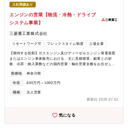
導入することを使命としています。現在、10名の精鋭チームで、
入社実績あり
医療現場の課題を解決する最先端AI医療機器を日本全国に提供す
べく、事業を推進しています。【事業概要】高齢化が進み医療費
エンジンの営業【物流・冷熱・ドライブ
が増加し続ける日本において、診断精度の向上と効率的な医療の
システム事業】
実現は喫緊の課題であり、医療AIの活用が不可欠です。エムスリ
ーでは、医療AIの開発にいち早く取り組んでいます。例えば、
三菱重工業株式会社
2020年のCOVID-19流行初期には、Alibaba社と共同開発した肺
炎AI検出ソフトウェアを、わずか80日間で承認取得・販売流通さ
リモートワーク可
フレックスタイム制度
上場企業
せました。これは日本のAI製品における最速記録です。さらに、
世界各国のAIアルゴリズムを日本基準で評価し、日本の臨床環境
【期待する役割】ガスエンジン及びディーゼルエンジン発電装置
に最適なAIを全ての医療機関で利用できるAIプラットフォームを
またはエンジン単体販売における、主に見積積算、顧客との折
開発しています。これにより、高品質なAI技術を医療機関に利用
衝、出荷・納入業務などの国内営業・輸出営業全般をお任せしま
しやすい価格で提供するなど、AI技術を活用した独自のサービス
す。【具体的には】・顧客からの見積依頼に基づき見積積算を行
を展開しています。【ビジネスモデル】1.医療AIプロジェクトの
勤務地
神奈川県
い、最適な提案を実施。・受注後の納期・生産調整、仕様変更へ
企画・新規事業の創出：AIベンダー、製薬企業、アカデミア、医
の対応。・立会試験の実施や試運転テクニカルアドバイザーの手
療機器メーカーと連携し、医療現場の課題をAIで解決するプロジ
年収
600万円～1000万円
配を行い、プロジェクトを遂行。・海外輸出業務では、引合対応
ェクトを立ち上げる。2.医療AIプラットフォームの運営：国内外
から受注・生産・出荷・船積み手配までの全体的な調整を担う。○
職種
法人営業
のAIベンダーと交渉してAI製品を調達し、プラットフォームを通
営業スタイルについて・仕様/商務条件協議、見積作成、納期・生
じて医療機関にSaaSサービスとして販売・流通させる。【身に就
更新日 2026.07.02
産調整、搬入計画立案などの業務を進めるため、顧客と自社（製
くスキル・経験】■0→1の事業開発の立案・実行経験■1→10の事
造部、調達部、品証部、技術部などの関連部門）や代理店・拠点
業拡大における全方位的なビジネス経験■プロジェクト責任者とし
の間に立ち、双方の要求を正しく把握しながら、落としどころ、
気になる
て企画立案からセールス、デリバリーまでのスキル■投資・アライ
道筋を作っていただきます。・見積～受注まで１年から最長5年程
アンス締結等、事業上位概念の戦略実行力■AIサービスに関する企
度のスパンで営業活動を行います。・営業担当によって担当企業
画立案・サービス化までの経験■経営レイヤーとの交渉・調整能力