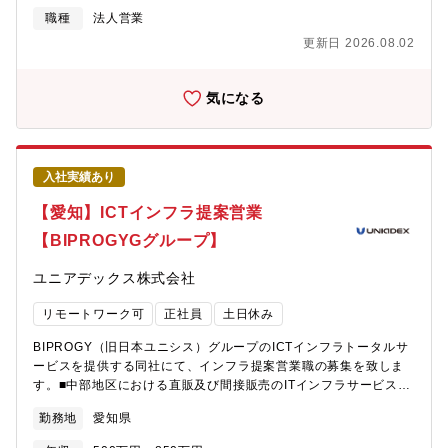
いという想いで、事業を展開しています。また、2024年からは病
職種
法人営業
院向けの機能開発も進めており、1000床を超える大病院へのDX
更新日 2026.08.02
改革にも取り組み始めています。開始して半年程度で、日本トッ
プレベルの規模を誇る病院を含め想定以上の病院への導入が進ん
でおり、病院におけるDX改革支援のニーズは非常に強いと手ごた
気になる
えを感じています。例えば、大病院における診療前後の患者待ち
時間は、非常に長いですが、この待ち時間は長年に渡り解決され
ていません。このような課題は枚挙にいとまがありませんが、病
院における組織構造の複雑さや、予算の制約、人的リソースの希
入社実績あり
薄さが絡まり、病院単独での解決は極めて困難な状況です。今回
のポジション病院向け法人営業では、顧客の状況・問題・課題を
【愛知】ICTインフラ提案営業
正しく把握し、顧客に解決に向けた示唆と当事者意識を与え、正
【BIPROGYGグループ】
しいソリューションを提案できる事が求められ、非常にハイレベ
ルな経験を積むことが可能です。また、チームも立ち上げフェー
ユニアデックス株式会社
ズのため、顧客折衝だけでなく、マーケティングチームと連携し
たリード創出、提案（運用）内容開発、受注後引き渡し時におけ
リモートワーク可
正社員
土日休み
るオンボーディングチームとの連携、顧客フィードバックを製品
開発に生かすなど上流から下流まで各重要工程に携わることがで
BIPROGY（旧日本ユニシス）グループのICTインフラトータルサ
きる環境があります。【具体的な業務内容】■病院DXを推進する
ービスを提供する同社にて、インフラ提案営業職の募集を致しま
ため、デジスマ診療を病院経営層へ提案する■マーケティングチー
す。■中部地区における直販及び間接販売のITインフラサービス営
ムと連携し、様々なアプローチで面談を創出する■顧客との商談を
業活動法人向けITソリューション営業として、中部地区の大手・
通じ、提案内容、商品開発の改善PDCAを回す■顧客への中長期的
勤務地
愛知県
中堅企業、また自治体・学校・病院などの公共機関に対し、顧客
な価値向上のための取り組み、サービスを企画、推進する【本ポ
ニーズをヒアリングし、ITソリューションを活用した課題解決の