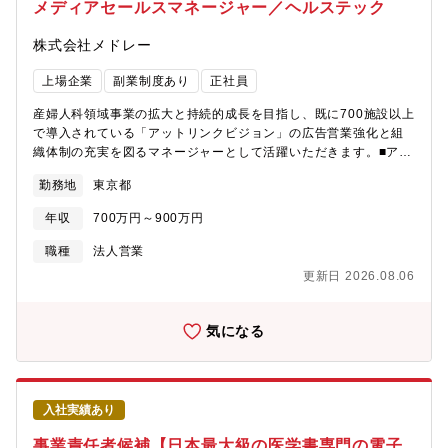
メディアセールスマネージャー／ヘルステック
者体験を目指し、病院・診療所・歯科・調剤薬局など各領域の医
療機関が患者・生活者とひとつにつながる次世代医療プラットフ
株式会社メドレー
ォームを提供します。私たちと一緒に、日本医療の未来を築く仲
間を求めています。【魅力】■事業の成長を直接牽引 ：当社の最
上場企業
副業制度あり
正社員
重要戦略の一つであるエンタープライズ事業を担うことで、事業
の持続的な成長に大きく貢献できます。■高度なコンサルティング
産婦人科領域事業の拡大と持続的成長を目指し、既に700施設以上
スキル ：顧客の経営課題を深く掘り下げ、複雑な組織を動かすた
で導入されている「アットリンクビジョン」の広告営業強化と組
めのソリューションを提案する、高度なコンサルティング営業を
織体制の充実を図るマネージャーとして活躍いただきます。■アッ
経験できます。直接向き合い、大きな変革を起こすやりがいのあ
トリンクメディア事業の広告営業戦略立案・推進■市場・ユーザー
勤務地
東京都
る仕事です。■裁量の大きさ ：ご自身の営業戦略に基づき、自由
分析による新規広告商品の企画提案■法人顧客及び広告代理店との
度の高い営業活動を行えます。【事業・サービスについて】医療
関係構築・交渉対応■チームメンバー5名程度の育成・組織構築
年収
700万円～900万円
は、人々の生活に欠かせない社会インフラです。しかし、慢性的
【サービスについて】・@linkは、産婦人科領域に特化した医療機
な薬剤師不足や業務効率化の遅れなど、多くの課題を抱えていま
関向けの予約・受付システムで、分娩予約、無痛分娩、里帰り出
職種
法人営業
す。私たちは「医療ヘルスケアの未来をつくる」というミッショ
産など複雑な予約管理に対応した専用プロダクトです。待ち時間
更新日 2026.08.06
ンのもと、統合型クラウドソリューションシステム
の長さが患者体験や病院評価に直結する産科ならではの課題を深
「MEDIXS（メディクス）」を提供し、これらの課題解決に挑ん
く理解し、予約～受付～呼び出しまでを一元化。全国シェア30％
でいます。「MEDIXS」は、現場視点に基づく使いやすいUI/UXで
超、産婦人科領域でNo.1の導入実績を誇る“業界標準”のサービス
気になる
国約3,000店舗に導入されており、高い評価を得ています。今後
として、多くの医療機関で活用されています。患者はスマホ・PC
は、約14,000店舗の調剤薬局に導入されている「MEDIXSかかり
から手軽に予約でき、医療機関は業務効率化とオペレーションの
つけ支援」との連携を強化し、業務効率化に留まらず、患者さん
安定化を実現し、現場の負担軽減にも寄与しています。・アット
と薬局のより良い関係性を築くプロダクトへと進化させていきま
リンクビジョンは@linkを導入している産婦人科の待合室に設置さ
入社実績あり
す。このような事業拡大に伴い、大手調剤薬局チェーンや大規模
れたモニターで、プレママ（妊婦）やママに向けて情報や広告を
医療法人といった重要顧客に対し、事業パートナーとして経営課
放映するメディアです。産婦人科では診察までの待ち時間が長
事業責任者候補【日本最大級の医学書専門の電子