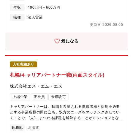
スタキサンチンのエビデンス知識を身につけ、上記の業態へ製品
年収
400万円～600万円
の採用活動を行っていただきます。 販売ルートはメーカー直販及
び代理店経由 完全営業のみではなく、会社の様々な売上獲得施策
職種
法人営業
のメンバーとしても従事する為、チャレンジングな環境で働けま
更新日 2026.08.05
す。★現在、福岡を中心とした九州エリアで医薬品代理店や医療
機関、調剤薬局への営業が出来る方を募集しております。 福岡支
店・オフィスなどの拠点はありませんが、自宅でのリモートワー
気になる
ク、および訪問先への直行直帰の働き方になります。 【主な業務
内容】 ・新規/既存顧客への営業活動 ・代理店へのフォローアッ
プ活動 ・医療機関、理美容店、ドラッグストア、スポーツ施設な
どでの販売促進業務 ・上記施設でのアスタキサンチンのプレゼン
入社実績あり
活動 ※訪問だけではなく、Zoomを活用したオンライン面談や説
明会の実施もあります。 Power Pointを活用した資料作成、プ
札幌/キャリアパートナー職(両面スタイル)
レゼンを行います。
株式会社エス・エム・エス
上場企業
正社員
未経験可
キャリアパートナーは、転職を希望される求職者様と採用を必要
とする事業所様の間に立ち、双方のニーズをマッチングさせてい
くことで、”人”にまつわる課題を解決することがミッションとなり
ます。【具体的には】■求職者とのキャリア面談やり取りするのは
勤務地
北海道
看護師、介護職、ケアマネジャー、リハビリ職、栄養士、保育