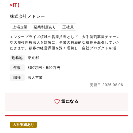
×IT】
株式会社メドレー
上場企業
副業制度あり
正社員
エンタープライズ領域の営業担当として、大手調剤薬局チェーン
や大規模医療法人を対象に、事業の持続的な成長を牽引していた
だきます。顧客の経営課題を深く理解し、自社プロダクトを活用
した最適なソリューションを提案・実行することで、事業パート
勤務地
東京都
ナーとしての関係を築いてください。■戦略立案と実行 ：エンタ
ープライズ領域における営業戦略を立案し、年間数千万規模の大
年収
800万円～950万円
型案件の受注目標達成に責任を持つ。■アカウントプランニング
：担当する重要顧客の中長期的なアカウントプランを策定し、継
職種
法人営業
続的な関係構築を最大化する。■ソリューション提案 ：顧客の潜
更新日 2026.08.06
在的な経営課題や業務課題を深く理解し、自社プロダクトを最大
限活用したオーダーメイドのソリューションを企画・提案する。■
関係構築と交渉 ：顧客企業の経営層や役員など、複数の意思決定
気になる
者とのリレーションを構築し、大規模かつ複雑な合意形成を主導
する。■社内連携 ：インサイドセールス、カスタマーサクセス、
プロダクト開発など、社内関連部署と緊密に連携し、顧客への最
適な価値提供を実現する。【募集背景】医療プラットフォーム本
入社実績あり
部では、AIを活用した「MEDLEY AI CLOUD」を軸に医療現場
が”診療”に集中できる環境を創出していきます。また、より良い患