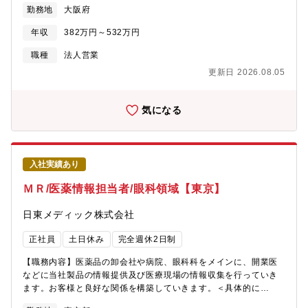
や地方自治体、病院などの医療機関等です。・新規開拓及び得意
確かな技術力・豊富な納入実績・長期信頼性・手厚いアフターサ
勤務地
大阪府
先回りとなります。※システムや業界に関する知識は不要です。
ービスを強みとしています。長年にわたり顧客から信頼されてお
入社後に身に付けられます。「働き方改革関連認定企業」えるぼ
り、安定した事業基盤の中で挑戦できる環境があります。【就業
年収
382万円～532万円
し・くるみん認定。
環境】■平均残業：約30時間／月■リモートワーク：有（週1～2日
職種
法人営業
程度）・若手からベテランまで幅広く在籍しており、相談しやす
い雰囲気・経験を積みながら、安心して成長できる職場です【キ
更新日 2026.08.05
ャリアパス】■各種案件を経験後、大型プロジェクトや全国推進業
務を担当■実績・スキルに応じてグループリーダー、管理職へのス
気になる
テップアップが可能■海外市場を対象とした営業部門へのキャリア
展開もあり、グローバルに活躍できます【仕事の魅力】■社会を支
える重要インフラに携わり、仕事を通じて大きな社会貢献ができ
る■データセンターをはじめとした成長市場に関与し、最先端の技
術動向に触れられる■顧客・協力会社・社内技術部門など幅広いネ
入社実績あり
ットワークを築ける■社会課題に対して自らの提案が形となり、目
ＭＲ/医薬情報担当者/眼科領域【東京】
に見える成果につながる
日東メディック株式会社
正社員
土日休み
完全週休2日制
【職務内容】医薬品の卸会社や病院、眼科科をメインに、開業医
などに当社製品の情報提供及び医療現場の情報収集を行っていき
ます。お客様と良好な関係を構築していきます。＜具体的に
は・・＞■自身が担当するエリアでの日常の営業活動を担当しま