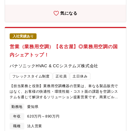
きます。【得られるスキル/経験】■0→1の事業開発の実行経験
域医療の改善に貢献しています。
機器を中心とした空調システムの提案・販売 ・設計事務所への
■1→10の事業拡大における全方位的なビジネス経験■経営レイヤ
スペックイン営業および、サブコン・エネルギー会社向けの物件
気になる
ーとの交渉・調整能力■顧客の課題を特定し、解決に導くソリュー
別営業 ・ゼネコンに対する階層別営業（本支店・現場）および
ション提案スキル■医療・ヘルスケア領域における戦略設計・マー
スペックイン提案 ・パナソニックグループとしての強み・ネッ
ケティングスキル
トワークを活かした、施主への直接営業や指名獲得を目的とした
上流営業【募集背景】空調営業において、施主・設計事務所への
入社実績あり
上流営業（スペックイン／指名獲得）の強化は、売上拡大・市場
占有率向上に直結する最重要テーマです。加えてガス会社向け営
営業（業務用空調）【名古屋】◎業務用空調の国
業、代理店向けルート営業のさらなる拡充により、事業成長を加
内シェアトップ！
速させていく必要があります。一方で、今後はベテラン社員の定
年退職が予定されており、これまで培ってきた技術・営業ノウハ
パナソニックHVAC & CCシステムズ株式会社
ウを次世代に継承するフェーズに入ってきます。そのため、即戦
力として活躍いただける経験者はもちろん、将来を担うポテンシ
フレックスタイム制度
正社員
土日休み
ャルの高い若手人材を幅広く募集します。【営業部のミッショ
ン】オフィスビル、店舗、工場、病院、学校、商業施設などのお
【担当業務と役割】業務用空調機器の営業は、単なる製品販売で
客様に対し、最適な空調システムを提案・販売することで「快適
はなく、お客様の快適性・環境性能・コスト面の課題を空調シス
な空間（空気質）」と「エネルギー効率の高い環境」を実現し、
テムを通じて解決するソリューション提案営業です。商業ビル、
お客様の経営課題（省エネ、コスト削減、BCP対策など）を解決
オフィス、店舗、工場、学校、病院などを運営する法人を対象
すること。快適・省エネ空間のトータルソリューション提案や法
勤務地
愛知県
に、建物の用途や使用環境を踏まえ、長寿命・省エネ・安定稼働
人営業としての指名獲得とスペックイン営業がミッションとな
を考慮した空調・換気システムの提案を行います。施主・設計事
る。【この仕事を通じて得られること】業務用空調機器の営業
年収
620万円～890万円
務所・施工会社など関係者と連携し、仕様検討から導入を見据え
は、単に「モノを売る」仕事ではありません。建物の用途・人の
た提案までを担う役割です。【具体的な仕事内容】＜取り扱い商
職種
法人営業
動線・使用環境を踏まえ、「快適な空間（空気質）」を設計段階
品＞ パッケージエアコン（PAC）／ガスヒートポンプエアコン