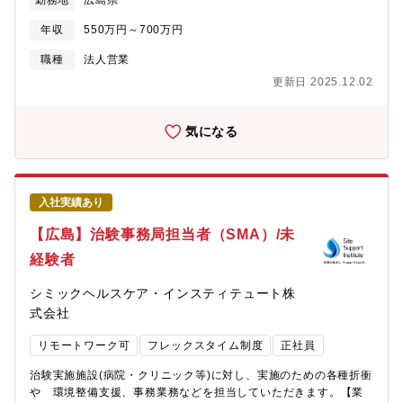
勤務地
広島県
だきます。将来的には広島営業所の所長をご担当いただく可能性
のような健全な議論をしながら、正しいことを正しく行っている
があります。【職務内容】既存顧客へのルート営業を中心に、電
会社です。■実力・実績主義当社に年功序列の考え方はありませ
年収
550万円～700万円
力・産業・xEVなどフィルムコンデンサの営業または、電力機器
ん。年齢も社歴も関係ありません。個々人の目標があり、目標に
システムの営業をご担当いただきます。※業務補足・既存企業の
職種
法人営業
対する成果がダイレクトに評価へ反映されます。一方で、チーム
フォローがメインとなり、新規開拓はほとんごございません。
で担当するエリアが決まっており、そのエリアのお客様への価値
更新日 2025.12.02
【働き方】「人間性を尊重する」をモットーに、社員個々人の潜
提供をチームで最大化していくことが目的であることから、「個
在能力と可能性を伸ばします。指示待ちではなく、自身のご意見
人さえ良ければいい」という考え方は一切ありません。個人はも
を発言・提案できる風通しの良い環境です。また月の平均残業時
気になる
ちろん、チームで成長しながら仕事を前に進めていきます。■メリ
間も10～30h程度となり、ワークライフバランスをしっかりとる
ハリをつけた働き方「時間内に終わらせるにはどうすればいいん
ことができます。【組織構成】3名所長1名、メンバー1名、営業事
だろう」という志向を大事にしています。時間は限りある貴重な
務、1名【募集背景】現在就業している管理職の方の次期候補とし
資源です。仕事の量・質を最適化し、成果を上げ、自身の生活も
ての募集。【同社について】創業80年を迎えるフィルムコンデン
ゆとりを持って過ごす→そしてまた明日いい仕事する、というス
入社実績あり
サの老舗メーカー。新幹線、キッチン換気扇などでトップシェア
パイラルが重要だと考えています。そのため定時からプラス2時間
を誇り、近年では村田製作所とEV・HEV自動車向けフィルムコン
【広島】治験事務局担当者（SMA）/未
を最終退勤時間としています。【将来のキャリアパス】キャリア
デンサを共同開発し合弁会社を立ち上げています。【取扱製品・
パスは幅広く、ご自身がどのような未来を描いていきたいか入社
経験者
魅力】■主な取扱製品としてはフィルムコンデンサ、電力機器シス
後相談しながら決定ができます。◇キャリアパートナーのスペシ
テムになります。◎フィルムコンデンサとは、プラスチックフィ
ャリストとして専門性を高め続けていくスペシャリストとしての
シミックヘルスケア・インスティテュート株
ルムを絶縁体として用いたコンデンサで、高信頼性・長寿命・低
能力を高め続けていくことで、報酬も高め続けていくことができ
損失が特長。自動車、産業機器、鉄道など幅広い分野で使われて
式会社
る給与制度となっています◇チームリーダーやグループ長等のマ
います。◎電力機器システムとは、工場やビルの電力を効率よく
ネジメント職へのキャリアアップ早ければ、チームリーダーには
リモートワーク可
フレックスタイム制度
正社員
安定的に使うための機器群。力率改善・高調波抑制・瞬時電圧低
入社後1年で、グループ長には入社後2-3年で、アサインされるこ
下補償などを通じて、省エネと電力品質の向上に貢献します。■製
とがあります◇他職種・他部署への異動によるキャリアチェンジ
治験実施施設(病院・クリニック等)に対し、実施のための各種折衝
品の魅力◎フィルムコンデンサの魅力指月電機製作所のフィルム
会社自体が成長し続けており、様々なポジションが生まれ続けて
や 環境整備支援、事務業務などを担当していただきます。【業
コンデンサは、高信頼・長寿命・低損失が特長です。自動車、鉄