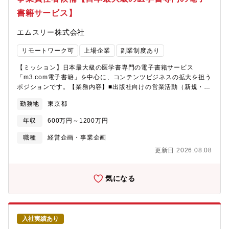
題に入り込み、ソリューションを提案・実行することで、事業の
く、患者さまが情報を受け取りやすい“滞留環境”が生まれていま
書籍サービス】
持続的な成長を牽引するエンタープライズセールスを募集しま
す。この高い視認性を活かした院内サイネージを基盤に、妊産婦
す。
層へ確実にリーチし、商品理解や行動喚起につながるコンテンツ
エムスリー株式会社
設計によって、広告主のコンバージョン向上にも寄与できるプラ
ットフォームです。メディア営業は、この特殊な接触シーンを踏
リモートワーク可
上場企業
副業制度あり
まえ、広告主の課題に応じた配信設計やクリエイティブ提案を行
い、ユーザー体験の向上とマーケティング成果の最大化を両立さ
【ミッション】日本最大級の医学書専門の電子書籍サービス
せる役割を担っています。【魅力】@linkは20年以上の歴史と確
「m3.com電子書籍」を中心に、コンテンツビジネスの拡大を担う
かな運用実績を持ち、導入時だけでなく導入後のサポート品質に
ポジションです。【業務内容】■出版社向けの営業活動（新規・継
も定評があります。医療現場にとって本当に価値ある“適切な
続）：電子書籍プラットフォームの成長を支えるため、出版社と
DX”を重視し、紙・電子いずれの予約運用にも対応するなど、実際
勤務地
東京都
の関係構築や新規開拓を推進■医療法人向けの法人営業・メニュー
の現場に寄り添った柔軟性が特徴です。また、MEDIXSをはじめ
開発：病院・クリニック等の医療機関に向けた法人プランの企
とする各種システムとも連携し、医療機関の負荷を最小限に抑え
年収
600万円～1200万円
画・提案■新規事業開発・サービス成長施策の企画・実行：サービ
ながら活用を拡大できる環境が整っています。将来的にはMELMO
ス拡大のための戦略立案・プロジェクト推進※入社後は、ご希望
職種
経営企画・事業企画
と統合し、妊娠・出産・育児といった一生涯の医療体験をつなげ
や適性に応じて特定領域の業務を担当いただき、現場経験を積ん
る世界観を実現予定で、産婦人科領域シェアNo.1から全産婦人科
更新日 2026.08.08
だ後、事業全体をリードする役割を担っていただきます。【具体
への拡大フェーズに参画できる大きな魅力があります。【組織】
的には】■医療系出版社を中心とした営業活動（既存取引先に対す
メディアセールスは9名の組織となっております。
る仕入れ・プロモーション施策の提案、新規インバウンド営業
気になる
等）■医療系電子書籍の仕入れ～発売までの進行管理 ※実際の制
作は行いません■医療系電子書籍ECサイトの運用、プロモーショ
ン施策の検討・実施・改善■サブスクリプションサービスの企画、
運用、プロモーション施策の検討・実施・改善■新規サービスの企
入社実績あり
画／開発（自社事業化・M&A／JVなど問わず）■グループ企業や