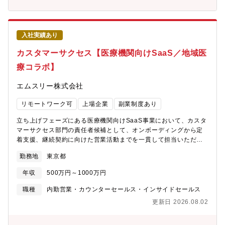
つ顧客基盤を通じたサービスの紹介依頼によってアポイントを獲
員として参画。■取締役：テクマトリックス取締役上席執行役員、
得し、営業機会を創出・企業との営業連携提案：医療分野で連携
NOBORI代表取締役社長。2022年4月よりPSP株式会社の代表取
可能な企業との新たなパートナーシップを構築し、共同でのリー
締役社長。クラウドPACSの圧倒的な国内最大シェアのポジショニ
ド獲得や営業機会の最大化を図る■顧客の経営課題ヒアリング/提
ングを築き、PHR事業も展開。
入社実績あり
案：顧客の抱える経営課題を深く理解し、当社のサービス（エム
スリー媒体活用マーケティング支援、SaaS）を通じた解決策を提
カスタマーサクセス【医療機関向けSaaS／地域医
案■新規受注獲得：長期的な視点で顧客との関係を構築し、サービ
療コラボ】
ス導入に向けた交渉、契約締結までの一連の業務を遂行■営業戦略
の立案・実行：自らKPIを設定し、目標達成に向けた営業戦略を立
エムスリー株式会社
案・実行。進捗状況を分析し、必要に応じて戦略を修正・改善■プ
ロダクト改善への貢献：開発中のSaaSについて、顧客からのフィ
リモートワーク可
上場企業
副業制度あり
ードバックや市場ニーズを開発チームに連携し、プロダクト改善
に貢献【本ポジションの魅力】顧客数の増加、さらなる新規事業
立ち上げフェーズにある医療機関向けSaaS事業において、カスタ
開発に伴い、日本の医療の変革にチャレンジしたい方を新たに募
マーサクセス部門の責任者候補として、オンボーディングから定
集します。当グループにご参画いただくと、下記のような
着支援、継続契約に向けた営業活動までを一貫して担当いただき
「0→1」「1→10」のアーリーステージの事業成長にコミットい
ます。主に急性期病院の経営層、渉外部門の医師、事務部門の
ただきます。エムスリーの新たな収益の柱となるような100億円事
勤務地
東京都
方々と密接に連携し、当社のSaaSを最大限に活用してもらうこと
業を生み出す大きなチャレンジに挑戦可能です。事業成長を通じ
で、医療機関の業務効率化と経営改善に貢献していただきます。
て、医療機関の持続的な発展を実現し、患者さんがより適切な医
年収
500万円～1000万円
また、サービス提供全体の管理、そしてプロダクト改善へのフィ
療にアクセスすることが可能な社会をつくることを目指していま
ードバックを通じて、事業成長の核となる役割を担っていただき
職種
内勤営業・カウンターセールス・インサイドセールス
す。■挑戦①：既存事業のさらなる成長 / 拡大にコミットエムスリ
ます。将来的には、カスタマーサクセス部門をリードし、組織を
ーのアセットを活かした地域連携のDX化により、近年では数千万
更新日 2026.08.02
構築していくことを期待しています。【具体的な業務内容】■カス
円～数億円の売上創出をしています。また、これまでは適切な診
タマーサクセス戦略の立案・実行（責任者候補として）・3つの事
断が下されていなかった患者さんの診断・治療を可能にし、「手