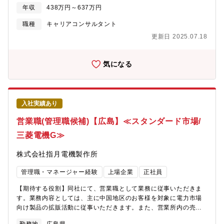
士、検査技師、柔道整復師、鍼灸師などとして活躍する求職者。1
年収
438万円～637万円
カ月あたり約40～50名ほどの新規求職者を担当します。キャリア
面談を通して求職者の希望を伺い、最適な求人をご紹介。さらに
職種
キャリアコンサルタント
面接日程の調整や面接アドバイスなども実施し、転職をサポート
更新日 2025.07.18
します。・ヒアリング例：給与・勤務地・休日などの条件面、転
職の背景、解決したい課題、歩みたいキャリアパスなど■クライア
ントへの人材紹介病院、介護施設などのお客様に対して、適切な■
気になる
クライアントへの人材紹介病院、介護施設などのお客様に対し
て、適切な人材を推薦します。施設によって抱えるお悩みはさま
ざま。求めている人物や能力をしっかりとヒアリングし、把握す
ることが大切です。※「求職者様と法人様の幸せ」を追求した先
入社実績あり
に結果として売上がある、という考え方を大事にしています。個
人売上目標やKPIもありますが、それは目的ではなくあくまでもご
営業職(管理職候補)【広島】≪スタンダード市場/
支援を増やしていくための手段の一つと考えています。※基本は
三菱電機G≫
非対面をメインとした両面営業スタイルです＜当社で働くことの
魅力＞■正しいことを正しく行う当社のキャリアパートナーに
株式会社指月電機製作所
は”売上目標”が存在します。私たちはこの売上こそ、お客様から私
たちに向けた評価であると考えており、その評価を高めていくた
管理職・マネージャー経験
上場企業
正社員
めにも、”売上目標”が必要だと考えています。しかし、社としての
考えが売上至上主義になってしまうと、ベストマッチングでなく
【期待する役割】同社にて、営業職として業務に従事いただきま
ても強引に提案を通してしまうなど、お客様のニーズや状況を無
す。業務内容としては、主に中国地区のお客様を対象に電力市場
視した自分よがりの仕事が起こり得てしまい、それは当社では”正
向け製品の拡販活動に従事いただきます。また、営業所内の売
しくないこと”だと考えています。お客様のニーズ・目線に立った
上、納期、品質、問い合わせ対応といった運営管理もご担当いた
仕事を徹底し、売上目標も達成するにはどうすればいいのか。そ