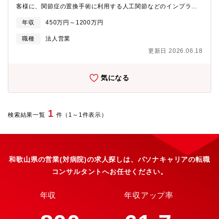
客様に、関節症の置換手術に利用する人工関節などのインプラン
ト、医療機器の営業活動を行います。イノベイティブな製品等、
年収
450万円～1200万円
競合と比較しても非常に特徴的な製品を持っており、ドクターに
は引き合いが強い製品です。■商品カタログやデモ製品を持参し、
職種
法人営業
ドクターに対するPRや医局説明会■学会参加やエデュケーション
更新日 2026.06.18
プログラムの参加■手術がある際のオペの立ち合い活動【主な製
品】■人工膝関節（knee領域）：変形性膝関節症、慢性リウマチ
により失った膝関節の機能改善を助けます。「ADVANCE Medial
気になる
Pivot Knee」の臨床成績を基にデザインされた「EVOLUTION」
シリーズは、術後に高い安定性が期待でき、正常な膝により近い
動きが再現されています。■人工股関節（hip領域）：通常の形状
（FIXタイプ）だけでなく、患者の骨格に合わせてパーツを選択で
1
検索結果一覧
件（1～1件表示）
きる「チェンジャブルタイプ」も扱っており、現場のニーズに合
わせた商品の提案が可能です。【働き方】直行直帰、または出張
での営業活動となります。また随時WEB、電話での社内のコミュ
ニケーションに加え、最低月1回は営業所ごとの会議を行っており
ます。【ご入社後の流れ】ご入社後3週間ほどは座学トレーニン
和歌山県の営業(対病院)の求人探しは、パソナキャリアの転職
グ、その後1か月OJTとして先輩に同行し、再度3週間ほどの座学
コンサルタントへお任せください。
トレーニングを行っております。その後も適宜知識のインプット
の場を設けております。【魅力】■従業員数90名と少数精鋭だから
こそ、風通しがよく、キャリアパスも広がっております。■インセ
年収
年収アップ率
ンティブは四半期ごとの支給であり、頑張りが成果として感じや
すい環境です。