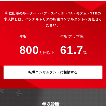
マニュアルに沿った運用・サポート対応からスタートしていただ
くため、セキュリティ専任としての経験がなくても安心です。
日々の業務を通じてインフラやセキュリティの知見を深め、ゆく
和歌山県のルーター・ハブ・スイッチ・TA・モデム・STBの
ゆくは異常にいち早く気づき、お客様のシステムを守り抜く「ガ
求人探しは、パソナキャリアの転職コンサルタントへお任せく
ードマン（セキュリティのプロ）」へとステップアップできる環
ださい。
境です。・中小企業の「最後の砦」としての高い社会的意義 「情
シス不在」でセキュリティ対策に悩むお客様に対し、単なるツー
ルではなく「人」として伴走します。 大企業からのセキュリテ
年収
年収アップ率
ィ要請が高まる中、サプライチェーンの弱点となりがちな中小企
業のITインフラを根本から支え、顧客から直接頼られ、感謝され
800
61.7
るという大きなやりがいを得られます。【働き方】フルリモー
万円以上
%
ト・スーパーフレックス制度※で、プロセスよりも結果を重視す
る働き方となります。全国どこにお住まいの方でもご勤務可能で
す。また、コアタイムのない7時間勤務（1日）を基準に月の歴日
数総労働時間で管理しております。予め設定されたみなし残業は
ありません。1分単位で超過勤務手当が支給されます。※業務内容
転職コンサルタントに相談する
や会社判断により、勤務時間の指定や出社を指示する場合があり
ます。
年収診断・