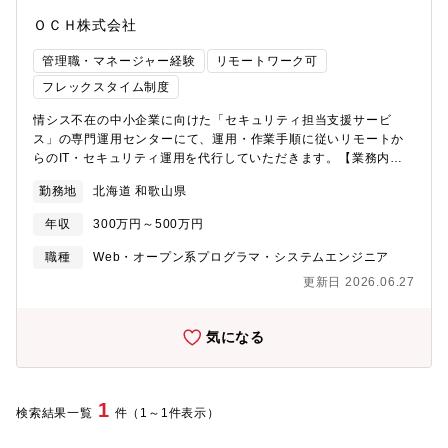
ＯＣＨ株式会社
管理職・マネージャー経験
リモートワーク可
フレックスタイム制度
情シス不在の中小企業に向けた「セキュリティ担当支援サービ
ス」の専門運用センターにて、運用・作業手順に従いリモートか
らのIT・セキュリティ運用を代行していただきます。【業務内
容】・PC・ネットワークの統合管理とセキュリティ監視： ツー
勤務地
北海道 和歌山県
ルを用いたパッチ運用、資産管理、およびEDR・UTM（ファイア
ウォール、Wi-Fi、VPN等）の運用・保守・アラート監視・ヘルプ
年収
300万円～500万円
デスク・トラブル対応： 異常検知時の一次対応・端末隔離や、
顧客からのPC・ネットワークに関する問い合わせ（電話・メー
職種
Web・オープン系プログラマ・システムエンジニア
ル・チャット）へのリモートサポート・診断・レポート業務：
更新日 2026.06.27
ネットワーク脆弱性診断の実施と、客観的なデータに基づくセキ
ュリティ総合レポートの作成・報告・情シス代行・運用改善（リ
ノベーション）： 業務の属人化を防ぐための運用回りの仕組み
気になる
作り、既存業務のDX化（業務効率改善）、マニュアルや社内シス
テム構成図の作成支援【募集背景】新サービスリリースに伴うメ
ンバ増員【業務環境】自社システム、Airtable、Google
Workspace、Slack、外部管理システム、外部SaaSサービス【魅
1
検索結果一覧
件（1～1件表示）
力・遣り甲斐】・マニュアル運用からスタートし、情報セキュリ
ティの頼れる「ガードマン」へ成長できます。 最初は手順書や