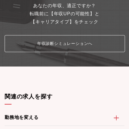
ートワーク：可 (週1～3日程度利用可能/個人による)④中途社員の
あなたの年収、適正ですか？
割合：約10%【キャリアステップイメージ】入社数年は機能設計
を行う主担当として業務遂行し、空調機器の知見を深めていただ
転職前に【年収UPの可能性】と
きます。その後、新機種開発の企画やプロジェクトリーダーとし
【キャリアタイプ】をチェック
ての活躍を期待します。【使用言語、環境、ツール、資格等】工
場内で使用する言語は日本語ですが、お客様に提出する資料には
英語も含まれます。製品知識、英語スキルが身につくようOJTや
OFF-JTにて教育いたします【求める人物像】・機械工学の基礎知
年収診断シミュレーションへ
識を有する・空調や冷熱事業への興味がある・海外勤務に興味が
あり、外国語習得意欲がある・協調性があり、他メンバーとの協
調、調整ができる【希望する専攻分野】機械、物理、化学工学
関連の求人を探す
勤務地を変える