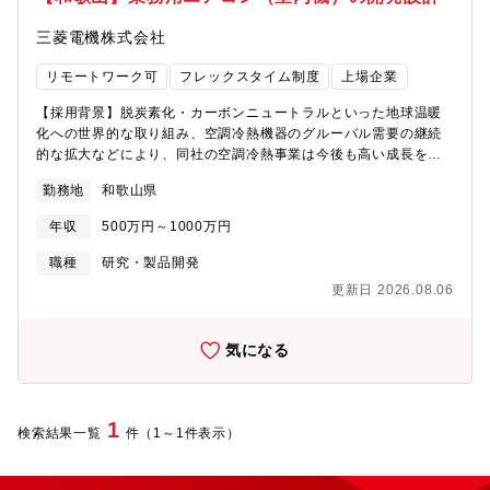
三菱電機株式会社
リモートワーク可
フレックスタイム制度
上場企業
【採用背景】脱炭素化・カーボンニュートラルといった地球温暖
化への世界的な取り組み、空調冷熱機器のグルーバル需要の継続
的な拡大などにより、同社の空調冷熱事業は今後も高い成長を見
込んでいます。当該事業を担っている冷熱システム製作所としま
勤務地
和歌山県
しても、事業基盤の強化、事業拡大を見据えた人員増強のため、
積極的な経験者採用を行っております。冷熱システム製作所にて
年収
500万円～1000万円
取り扱う空調冷熱機器を通じ、社会を支え、人々の生活を快適に
し、地球環境への貢献に繋がる業務に携わってみませんか？これ
職種
研究・製品開発
までの経験・スキルを活かしたい方、新たなチャレンジに取り組
更新日 2026.08.06
みたい方、ぜひご応募をお待ちしております。【組織のミッショ
ン】・パッケージエアコン開発推進プロジェクトグループ海外市
場向けの製品企画、開発の計画策定、設計、評価、開発工程管理
気になる
等、開発工程、また出荷後の市場品質対応まで全般業務を担
当。・室内技課国内向けおよび海外向けパッケージエアコン室内
機の開発設計を担当。メインは機能設計で、キーパーツ開発設計
や構造設計は関連部門・関係会社にて行っているが、研究所含め
1
検索結果一覧
件（1～1件表示）
た様々な関係者を巻き込んでの開発の取りまとめ・旗振り役。投
入先の市場ニーズや環境規制・法令等を踏まえ、幅広い顧客に必
要とされる製品の開発を担う。・グループ国内、海外の向け先、