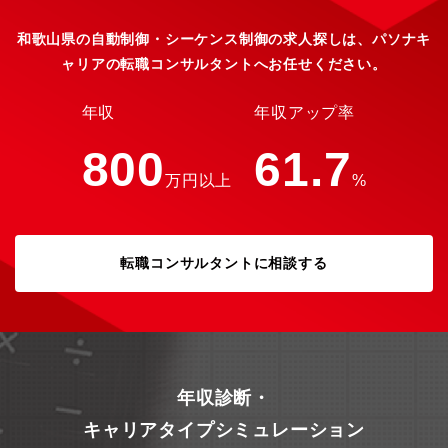
海外生産拠点により、課内グループ分けしているが。業務量によ
りグループ内の人員構成は都度調整しており、担当業務は固定し
和歌山県の自動制御・シーケンス制御の求人探しは、パソナキ
ていない。【職務内容】業務用空調機（室内機）の開発設計とし
ャリアの転職コンサルタントへお任せください。
て、仕様検討、機能設計、開発評価を担当。≪具体的には≫環境
変化や市場要求の多様化に応じた競争力の高い空調機開発に従事
いただくことを想定しています。具体的には以下の業務を担当し
年収
年収アップ率
ていただきます。・送風機、熱交換機、機器制御などの機能設
計・開発全体（開発工程の計画・管理、開発コスト等）の取り纏
800
61.7
め・社内会議や必要書類の作成・海外工場への技術支援※海外の
万円以上
%
法規制対応、市場調査も一部お任せします。※海外拠点メンバー
とのメールやWEB会議で情報共有を行い、年に数回の海外出張の
可能性もございます。【業務の魅力】空調機器はグローバルに伸
長を続ける成長産業であり、三菱電機内でも成長を牽引する成長
転職コンサルタントに相談する
戦略事業として注力しております。また、世界中のインフラを空
調機器から発展させるだけでなく、地球規模のテーマ「省エネ」
に大きく貢献できる社会的意義があります。【事業/製品の強み】
全世界的なカーボンニュートラルの取り組みのなか、ヒートポン
プ技術を使ったマルチエアコンは世界各国で高い需要があり、ま
たグローバルで規模が伸長している分野です。現在、より環境負
荷が小さく、省エネ性を高めた新たな製品開発を行っています
年収診断・
【職場環境】①出張：有 (国内、海外）、期間：数日～数週間程度
②転勤可能性と想定移動先：有、研究所・関連他事業所（静
キャリアタイプシミュレーション
岡）・海外拠点（ただし入社後、当面は和歌山勤務前提）③リモ