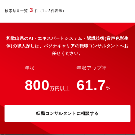
証の仕組みや評価手法を構築し新しい価値を創出していくため
ンバ増員【業務環境】自社システム、Airtable、Google
に、多様なスキル・経験を持った人財を募集します。【この仕事
Workspace、Slack、外部管理システム、外部SaaSサービス【魅
3
検索結果一覧
件（1～3件表示）
を通じて得られること】車載・データセンター向けという高信頼
力・遣り甲斐】・マニュアル運用からスタートし、情報セキュリ
性領域における品質評価スキルを習得でき、電池の品質評価デー
ティの頼れる「ガードマン」へ成長できます。 最初は手順書や
タに加え、製造・設計データも含めた大規模データ解析経験を積
マニュアルに沿った運用・サポート対応からスタートしていただ
むことができます。統計解析（回帰分析、異常検知など）やデー
くため、セキュリティ専任としての経験がなくても安心です。
タサイエンスの実務スキルを向上でき、PythonやBIツール等を活
日々の業務を通じてインフラやセキュリティの知見を深め、ゆく
和歌山県のAI・エキスパートシステム・認識技術(音声色彩生
用したデータ活用・DX推進スキルを習得できます。また、品質課
ゆくは異常にいち早く気づき、お客様のシステムを守り抜く「ガ
体)の求人探しは、パソナキャリアの転職コンサルタントへお
題の「事象把握」から「原因特定」「予兆検知」まで一貫して関
ードマン（セキュリティのプロ）」へとステップアップできる環
任せください。
与でき、データに基づいた意思決定文化の醸成に貢献できます。
境です。・中小企業の「最後の砦」としての高い社会的意義 「情
【職場の雰囲気】■データ分析・品質・製造など多様なバックグラ
シス不在」でセキュリティ対策に悩むお客様に対し、単なるツー
ウンドを持つメンバーが連携するチームです■課題に対して仮説を
ルではなく「人」として伴走します。 大企業からのセキュリテ
年収
年収アップ率
立て、データで検証するサイクルを重視しています■新しい分析手
ィ要請が高まる中、サプライチェーンの弱点となりがちな中小企
法やツール導入に対して積極的にチャレンジできる風土がありま
業のITインフラを根本から支え、顧客から直接頼られ、感謝され
800
61.7
す■現場（製造・設計）との距離が近く、データ結果を実務に反映
るという大きなやりがいを得られます。【働き方】フルリモー
万円以上
%
しやすい環境です
ト・スーパーフレックス制度※で、プロセスよりも結果を重視す
る働き方となります。全国どこにお住まいの方でもご勤務可能で
す。また、コアタイムのない7時間勤務（1日）を基準に月の歴日
数総労働時間で管理しております。予め設定されたみなし残業は
ありません。1分単位で超過勤務手当が支給されます。※業務内容
転職コンサルタントに相談する
や会社判断により、勤務時間の指定や出社を指示する場合があり
ます。