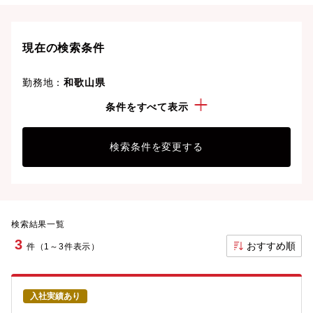
ージで活躍するチャンスを見つけましょう。
和歌山県の転職事情、UIターン情報は
こちら
現在の検索条件
勤務地：
和歌山県
経験・スキル：
AI・エキスパートシステム・認識技術
条件をすべて表示
検索条件を変更する
検索結果一覧
3
おすすめ順
件（1～3件表示）
入社実績あり