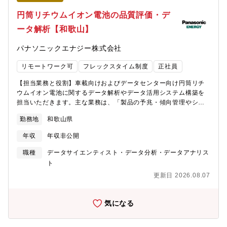
部 品質保証部【品質保証部のミッション】地球規模での脱炭素
化の進展やAIの普及により、モビリティおよびデータインフラの
円筒リチウムイオン電池の品質評価・デ
電動化・高度化が急速に進んでいます。こうした中で、電動化の
ータ解析【和歌山】
キーとなるリチウムイオン電池は高い性能や安全性・信頼性が求
められています。パナソニックエナジーはこれらの社会インフラ
パナソニックエナジー株式会社
を支える電池の開発・製造を通じて持続可能な社会の実現に貢献
することを使命としており、品質保証部はその中核として製品の
リモートワーク可
フレックスタイム制度
正社員
安全性・信頼性を担保し、顧客価値を最大化する「品質」を提供
する役割を担っています。【顧客品質変革課のミッション】自社
【担当業務と役割】車載向けおよびデータセンター向け円筒リチ
工場と連携しながら、製品の品質評価・製品審査を通じて製品の
ウムイオン電池に関するデータ解析やデータ活用システム構築を
安全性・信頼性の確保と継続的な品質改善を推進します。完成品
担当いただきます。主な業務は、「製品の予兆・傾向管理やシミ
の品質評価結果をもとに製造工程・設計・材料などの源流にフィ
ュレーションを目的としたデータ解析」になります。〇データ解
ードバックを行い、品質を未然に作り込む仕組みを構築すること
勤務地
和歌山県
析■生産品の評価により得られたデータやものづくり、材料データ
がミッションです。【募集背景】世界的な脱炭素化の流れにより
等のビッグデータを活用したデータ解析の実行■データと統計的手
自動車の電動化は引き続き拡大しています。加えて生成AIの普及
年収
年収非公開
法に基づいたデータドリブンの実践■既存/開発商品の評価データ
に伴い、データセンター向け蓄電システムの需要も急速に拡大し
活用による、性能安定化に向けた改善点の抽出と改善活動の推進
職種
データサイエンティスト・データ分析・データアナリス
ています。パナソニックエナジーは車載電池とデータセンター向
【具体的な仕事内容】品質評価対象は、国内製造拠点である「住
ト
け蓄電池の両領域を成長の柱とし、事業規模を拡大しています。
之江工場」「貝塚工場」「和歌山工場」における車載用およびデ
このような事業環境の中で、電池に求められる品質要件はますま
更新日 2026.08.07
ータセンター向け円筒電池です。具体的には以下の業務を担当い
す高度化しており、単なる検査による品質保証ではなく設計・製
ただきます。■試験データの解析を通じた品質課題の特定および改
造プロセスを含めた「源流管理型」の品質保証への変革が求めら
善施策の立案・推進■ビッグデータ解析による予兆・傾向管理の実
気になる
れています。また、製品安全・信頼性に関する法規制や顧客要求
践と未然防止の推進■データを効果的に活用するためのシステム構
も強化されており、品質保証の役割はますます重要性を増してい
築やBIツールを使用したデータ活用基盤の構築【配属部門】モビ
ます。従来の枠にとらわれない新たな品質保証の仕組みや評価手