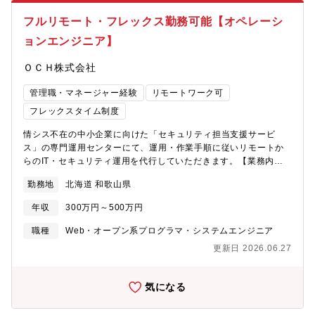
リティエナジー事業部 品質保証部【品質保証部のミッション】
法を構築し新しい価値を創出していくために、多様なスキル・経
地球規模での脱炭素化の進展やAIの普及により、モビリティおよ
験を持った人財を募集します。【この仕事を通じて得られるこ
フルリモート・フレックス勤務可能【オペレーシ
びデータインフラの電動化・高度化が急速に進んでいます。こう
と】車載・データセンター向けという高信頼性領域における品質
ョンエンジニア】
した中で、電動化のキーとなるリチウムイオン電池は高い性能や
評価スキルを習得でき、電池の電気特性/安全性/信頼性に関する専
安全性・信頼性が求められています。パナソニックエナジーはこ
門的な知識を身につけることができます。また、評価データの解
ＯＣＨ株式会社
れらの社会インフラを支える電池の開発・製造を通じて持続可能
析を通じて、統計分析やデータサイエンスのスキルを伸ばすこと
な社会の実現に貢献することを使命としており、品質保証部はそ
も可能で、脱炭素社会やAIインフラを支える電池品質に【職場の
管理職・マネージャー経験
リモートワーク可
の中核として製品の安全性・信頼性を担保し、顧客価値を最大化
雰囲気】■若手～ベテランまで幅広いメンバーが在籍し、フラット
する「品質」を提供する役割を担っています。【顧客品質変革課
フレックスタイム制度
に議論できる風通しの良い職場です■品質課題や評価結果につい
のミッション】自社工場と連携しながら、製品の品質評価・製品
て、部門を跨いで議論・連携する機会が多く、チームワークを重
審査を通じて製品の安全性・信頼性の確保と継続的な品質改善を
情シス不在の中小企業に向けた「セキュリティ担当支援サービ
視しています■新しい評価手法やDX活用にも積極的にチャレンジ
推進します。完成品の品質評価結果をもとに製造工程・設計・材
ス」の専門運用センターにて、運用・作業手順に従いリモートか
する風土があり、改善提案が歓迎されます■リモートワークと出社
料などの源流にフィードバックを行い、品質を未然に作り込む仕
らのIT・セキュリティ運用を代行していただきます。【業務内
を組み合わせた柔軟な働き方も可能です
組みを構築することがミッションです。【募集背景】世界的な脱
容】・PC・ネットワークの統合管理とセキュリティ監視： ツー
勤務地
北海道 和歌山県
炭素化の流れにより自動車の電動化は引き続き拡大しています。
ルを用いたパッチ運用、資産管理、およびEDR・UTM（ファイア
加えて生成AIの普及に伴い、データセンター向け蓄電システムの
ウォール、Wi-Fi、VPN等）の運用・保守・アラート監視・ヘルプ
年収
300万円～500万円
需要も急速に拡大しています。パナソニックエナジーは車載電池
デスク・トラブル対応： 異常検知時の一次対応・端末隔離や、
とデータセンター向け蓄電池の両領域を成長の柱とし、事業規模
顧客からのPC・ネットワークに関する問い合わせ（電話・メー
職種
Web・オープン系プログラマ・システムエンジニア
を拡大しています。 このような事業環境の中で、電池に求められ
ル・チャット）へのリモートサポート・診断・レポート業務：
更新日 2026.06.27
る品質要件はますます高度化しており、単なる検査による品質保
ネットワーク脆弱性診断の実施と、客観的なデータに基づくセキ
証ではなく設計・製造プロセスを含めた「源流管理型」の品質保
ュリティ総合レポートの作成・報告・情シス代行・運用改善（リ
証への変革が求められています。また、製品安全・信頼性に関す
ノベーション）： 業務の属人化を防ぐための運用回りの仕組み
気になる
る法規制や顧客要求も強化されており、品質保証の役割はますま
作り、既存業務のDX化（業務効率改善）、マニュアルや社内シス
す重要性を増しています。従来の枠にとらわれない新たな品質保
テム構成図の作成支援【募集背景】新サービスリリースに伴うメ