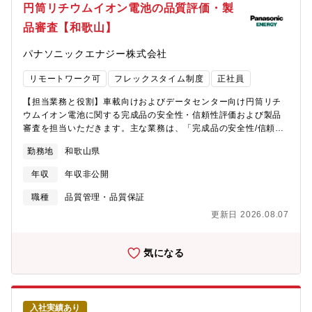
円筒リチウムイオン電池の品質評価・製
品審査【和歌山】
パナソニックエナジー株式会社
リモートワーク可
フレックスタイム制度
正社員
【担当業務と役割】車載向けおよびデータセンター向け円筒リチ
ウムイオン電池に関する完成品の安全性・信頼性評価および製品
審査を担当いただきます。主な業務は、「完成品の安全性/信頼性
評価」になります。〇品質評価/製品審査■生産品の日測/月測試験
勤務地
和歌山県
の対応および、試験結果による合否判定の実行■各種評価に使用す
る設備や環境インフラの更新や構築活動■既存/開発商品の評価デ
年収
年収非公開
ータ活用による、性能安定化に向けた改善点の抽出 と 改善活動の
推進【具体的な仕事内容】品質評価対象は、国内製造拠点である
職種
品質管理・品質保証
「住之江工場」「貝塚工場」「和歌山工場」における車載用およ
更新日 2026.08.07
びデータセンター向け円筒電池です。具体的には以下の業務を担
当いただきます。■生産品に対する日測・月測試験（電気特性、信
頼性、安全性試験）の実施と合否判定■試験データの解析を通じた
気になる
品質課題の特定および改善施策の立案・推進■X線検査や電気特性
評価などの各種評価設備、データ解析インフラの導入・更新、お
よび試験環境の整備■既存製品・新製品の評価データを活用した性
能安定化・品質向上活動【配属部門】モビリティエナジー事業
入社実績あり