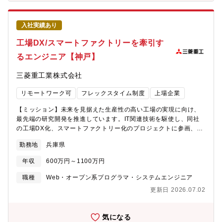
ワークに関わるオープンフォーラム、コミュニティ（OIF、TIPな
ただくことを期待しています。【募集背景】FUJITSU-MONAKA
ど）を活用した、研究開発成果の普及に向けた計画立案、エコシ
を搭載したサーバの開発体制強化のため、プロジェクトマネジメ
ステムパートナー等の国内外、社内外のパートナーシップの構築
ントチームにおいて、リーダを補佐しながら実務面でプロジェク
入社実績あり
を担務【仕事の魅力・やりがい】光伝送システム、電子回路、光
トを支えるサブリーダクラスの人材を募集しています。本募集で
デバイス、信号処理技術など、高い専門性を持つメンバーととも
工場DX/スマートファクトリーを牽引す
は、現行のFUJITSU?MONAKAサーバ開発プロジェクトを支える
に、次世代向け光トランシーバ技術に関する研究開発の推進・マ
とともに、将来的に予定されている後継CPU開発プロジェクトも
るエンジニア【神戸】
ネージメント、標準化団体やフォーラム、国際学会発表や学会委
見据え、プロジェクト運営の現場力を底上げしていただける方を
員などのコミュニティ活動など、チャレンジングな新規領域での
募集します。【配属組織】富士通研究所 先端コンピューティン
三菱重工業株式会社
業務に参画することで、新規事業の要素技術開発から、その事業
グ開発本部【組織としてのミッション】持続可能なデジタル社会
化に関わるスキルセットの獲得、および、社内外での人脈形成が
を実現すべく、世界トップのテクノロジー開発に挑戦し、新たな
リモートワーク可
フレックスタイム制度
上場企業
可能です。【配属組織】１ＦＩＮＩＴＹ株式会社への出向 フォト
テクノロジープラットフォームを創り上げる。【会社の魅力】■働
ニクスシステム事業本部配属【募集背景とメッセージ】次世代光
き方について ・全社で年間80％以上の在宅勤務活用率。 ・コアタ
【ミッション】未来を見据えた生産性の高い工場の実現に向け、
ネットワークに向けた光トランシーバ技術の研究開発を統括する
イム無しのフレックスタイム制、子育て、介護、私用問わず私生
最先端の研究開発を推進しています。IT関連技術を駆使し、同社
幹部社員を募集しています。本ポジションでは、AIデータセンタ
活に合わせた働き方が実現可能。 ・サテライトオフィスは1,900
の工場DX化、スマートファクトリー化のプロジェクトに参画、推
ー間などの接続で注目を集めているオール光ネットワークに置け
拠点で場所を選ばず勤務可。・ドレスコードの自由化や、活き活
進していただきます。【具体的には】具体的には、以下のような
る光トランシーバ研究開発業務において、顧客・技術課題の整
勤務地
兵庫県
きと働くための社内カルチャーの変革にも積極的に取り組み中。
業務を担当していただきます：・最新のIT技術を活用した、工場
理、研究開発計画の立案・遂行に関与できるため、技術・業界知
■キャリアについて ・自律的なキャリア形成を推進し、グループ
のあるべき姿の立案、提案・社内IT部門と連携し、工場DX、スマ
見と研究開発経験の両方を広げることができます。これまでの技
年収
600万円～1100万円
全体でポスティング制度やFA制度が利用可能。 ・各部組織エンゲ
ートファクトリー構想を立案し、当社国内外の工場への導入推
術開発経験を生かして働きたい方、様々な関係者との議論を通じ
ージメントを高める活動にも力を入れており、定着する職場環境
進・PLM、ERP、MES、IoT、AI、BIツール等、最新のIT技術を
職種
Web・オープン系プログラマ・システムエンジニア
た業務に挑戦したい方のご応募をお待ちしています。【働き方】
の風土醸成が心がけられております。
活用した、業務改革の推進、事業適用（社内コンサルタント）
フレックス勤務適用 有・テレワーク可(対面打ち合わせが必要な
更新日 2026.07.02
【本ポジションの魅力】この業務を通じて、バリューチェーンの
場合，Fujitsu Technology Park, Uvance Kawasaki Towerに出
上流から下流まで幅広く関わり、業務プロセス改革を通じて社会
社いただきます．交通費，宿泊費は会社負担．)【会社の魅力】■
に貢献できます。また、当社の幅広い製品すべてに関われる機会
気になる
働き方について ・全社で年間80％以上の在宅勤務活用率。 ・コア