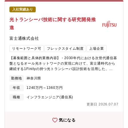
係者への展開）・拡販装置の貸し出し・評価活用を実現するため
める設計レビューや技術課題対応だけでなく、契約条件の整理や
の手続き対応（開発部門・評価部門・拡販装置管理チームとの各
社内外調整にも関与できるため、サーバ開発における「技術＋プ
入社実績あり
種調整）・ベンチマーク評価の推進支援（評価計画・スケジュー
ロジェクト実務」の両面をバランス良く経験できます。・着実な
ル調整、関係部署との連携、結果整理のサポート）・各種認証取
光トランシーバ技術に関する研究開発推
ステップアップが描けるポジションまずは担当者として開発実務
得に向けた調整・進捗フォロー・また、FUJITSU-MONAKA後継
を担い、経験を積むことで、将来的には開発リーダやマネージャ
進
CPU開発プロジェクトの立上についても関わっていただきます。
としてプロジェクトを牽引する役割へと成長していくことが可能
【個人に期待する役割やミッション】本ポジションでは、
です。実力に応じて、より広い役割を任せてもらえる環境です。
富士通株式会社
FUJITSU?MONAKAを中核としたサーバ開発プロジェクトにおい
【配属組織】先端コンピューティング開発本部【組織としてのミ
て、プロジェクトマネジメントチームのサブリーダとしてリーダ
ッション】持続可能なデジタル社会を実現すべく、世界トップの
リモートワーク可
フレックスタイム制度
上場企業
を補佐し、実務面からプロジェクト推進を支えることをミッショ
テクノロジー開発に挑戦し、新たなテクノロジープラットフォー
ンとしています。具体的には、プロジェクト全体の進捗・課題・
ムを創り上げる【会社の魅力】■働き方について ・全社で年間
【募集範囲と具体的業務内容】・2030年代における次世代通信基
リスクを把握したうえで、関係部署との調整や段取りを行い、プ
80％以上の在宅勤務活用率。 ・コアタイム無しのフレックスタイ
盤となるオール光ネットワークの実現に向けて、富士通時代から
ロジェクトが計画どおりに進む状態を現場から作っていく役割を
ム制、子育て、介護、私用問わず私生活に合わせた働き方が実現
継続する1Finityの持つ光トランシーバ設計技術を活用した、
担っていただきます。リーダが意思決定しやすいように、状況を
可能。 ・サテライトオフィスは1,900拠点で場所を選ばず勤務
3.2Tbpsを超える次世代の光トランシーバ技術の研究開発を推
整理し、論点を明確にした形で情報を上げることも重要な役割で
勤務地
神奈川県
可。・ドレスコードの自由化や、活き活きと働くための社内カル
進。・次世代光トランシーバ向け光・電子デバイスに関する要求
す。また、拡販装置の活用、ベンチマーク評価、各種認証取得と
チャーの変革にも積極的に取り組み中。 ■キャリアについて ・自
仕様、トランシーバ構成、その適用アプリケーション・ユースケ
いったテーマについては、実運用を担当するチームと開発部門を
年収
1240万円～1360万円
律的なキャリア形成を推進し、グループ全体でポスティング制度
ースに関する技術の研究開発、事業化・普及をリードすること
つなぎ、必要な手続きや調整を通じて、プロジェクトとして成果
やFA制度が利用可能。 ・各部組織エンゲージメントを高める活動
で、有望なユースケースとして想定するAIを中心とした情報処理
職種
インフラエンジニア(通信系)
が出る状態を実現することを期待しています。単なる取りまとめ
にも力を入れており、定着する職場環境の風土醸成が心がけられ
基盤のデータセンターの分散化など、低エネルギー型の豊かなデ
にとどまらず、「どうすれば進むか」を考え、実行に移す推進力
更新日 2026.07.07
ております。
ジタル社会の実現に貢献。"【個人に期待する役割やミッショ
が求められます。本ポジションは、プロジェクトマネジメントの
ン】・社内、顧客・パートナーと連携した新規研究テーマの探
実務経験を積みながら、将来的にリーダやPMOの中核メンバーと
求、研究開発成果の実用化に向けた計画策定、要素技術、顧客課
気になる
して活躍するためのステップとなる役割です。現場での調整力・
題仮説の検証、およびその予実マネージメント・オール光ネット
実行力を武器に、プロジェクト全体を支える存在へと成長してい