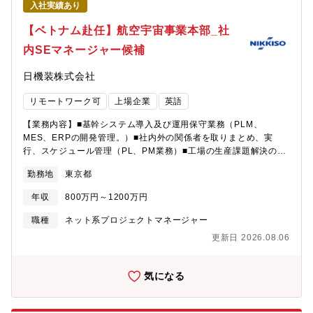
入社実績あり
【ベトナム赴任】航空宇宙事業本部_社
内SEマネージャー候補
日機装株式会社
リモートワーク可
上場企業
英語
【業務内容】■基幹システム導入及び運用保守業務（PLM、
MES、ERPの開発管理。）■社内外の関係者を取りまとめ、実
行、スケジュール管理（PL、PM業務）■工場の生産課題解決のた
めの企画～提案■ベトナム工場の障害調査および対策■現地メンバ
勤務地
東京都
ーの指導、管理（英語使用）【ミッション】今回基幹システムを
導入し、現在保守運用のフェーズとなります。安定的な運用に向
年収
800万円～1200万円
け、エンジニアとして改善対応をお任せします。現在、当社では
AIを活用したシステムの内製化や、工場のスマートファクトリー
職種
ネット系プロジェクトマネージャー
化を目指しています。今後、経営課題を解決するIT戦略立案を行
更新日 2026.08.06
っていくため、様々なチャレンジやアイデアを実現できる、日機
装航空宇宙事業本部の将来のITを担う、やりがいが感じられるポ
ジションです。【働き方】入社後、国内の拠点で研修／業務を行
気になる
っていただき、ゆくゆくはベトナム工場へ赴任いただきます。研
修場所は候補者様のお住まいなどにより要相談とします。（研修
期間はスキル・ご経験によって変わりますが、数か月を想定して