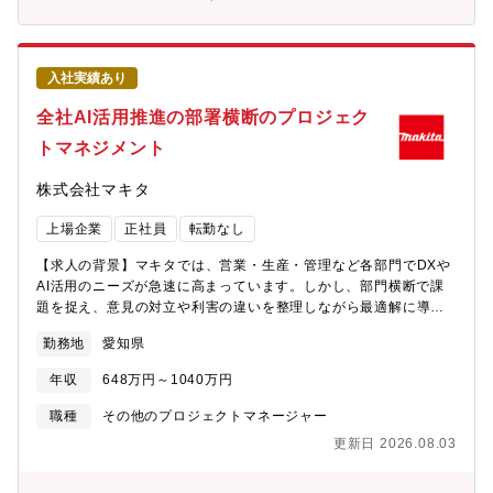
おり、弊社内ではITを製造の中心に位置付け積極的にDXを推進し
くりを加速自動運転／ADAS／コックピット領域ではAI活用が急速
ています。社内外のメンバーと協力しながらDXを推進できる機会
に拡大しています。同時に、車載AIには学習し続ける仕組みが不
があります。技術革新の最前線で活躍し、業界の変革に貢献する
可欠となりました。そのために：ViT/VLMなどのビジョンモデル
とともに、共に成長できる環境と考えています。【配属組織】◆
LLM/SLMを活用したAIエージェントMLOps/データ分析基盤クラ
入社実績あり
部◆航空機業界はコロナ禍を乗り越え、将来も継続的な成長が見
ウド連携基盤AI向け車載ソフトアーキテクチャこれらを統合して
込まれており、また、航空エンジンでは脱炭素社会にも対応すべ
全社AI活用推進の部署横断のプロジェク
構築する専門チームを拡大中です。【職場情報】 ①組織ミッショ
く、SAF等の技術導入も進められています。当社は、B787、
ンと今後の方向性制御システム開発部は、クルマ軸(ADAS/AD次
トマネジメント
A350、A320neo等の業界のベストセラー機のエンジンプログラ
世代システム)製品領域と、ヒト軸(コックピットやキャビン内乗員
ムに参画しており、市場成長以上の拡大を計画しています。当部
側監視システム)製品領域をスコープとした先行開発を担う部署で
株式会社マキタ
は、経営方針や事業計画の策定・推進、ITインフラ・システムの
す。先行開発というポジション特性上、スピード感を維持しなが
導入・保守等を担っており、急成長する当社事業を戦略/計画・シ
ら、後工程である量産開発に繋がる業務品質の維持確保の両立が
上場企業
正社員
転勤なし
ステム面から牽引しております。◆グループ・チーム◆事業計画
チャレンジングな課題となります。業務領域はシステム開発・ソ
等の経営方針に沿ったデジタルトランスフォーメーション（DX）
フトウェア開発に加え、AI(人工知能及び機械学習)の利用もスコー
【求人の背景】マキタでは、営業・生産・管理など各部門でDXや
戦略を策定し、社内関係各部やMHIグループの上位組織、社外ベ
プであり、幅広い業務ドメインで活躍頂けます。②組織構成◎部
AI活用のニーズが急速に高まっています。しかし、部門横断で課
ンダーと調整の上、推進します。会社の神経系であるITインフラ
としては約150名の組織です◎キャリア入社比率は 約25％家電
題を捉え、意見の対立や利害の違いを整理しながら最適解に導
を支え、ITセキュリティを担うことで、事業の継続を支えます。
メーカーや半導体メーカーからの入社者が多く在籍しています。
く“ハブ役”が不足している状況です。今回の募集は、IT課題の企
【働き方について】リモートワーク：有 出社が基本となります
勤務地
愛知県
当社は、業務プロセスや社内ルールなどが整備されているという
画・推進力を強化し、会社方針に沿ったDXを着実に実行できる体
が、必要に応じて在宅勤務も可能出張の有無：有 月1回程度、他
声を聞きます。一方で新たな視点や技術力で業務プロセスの改廃
制を整えることが大きな目的です。入社後は、各部門の困りごと
拠点（東京、長崎等）やセミナーの参加等夜勤の有無：無
年収
648万円～1040万円
が期待されています。◎勤務地は、東京・愛知があり、リモート
や懸念を正しく理解し、全社視点で落としどころを導くこと
【同社について】・三菱グループの創業者岩崎彌太郎は政府より
勤務を併用し、場所にとらわれない形で業務を推進できます。
で、“IT推進室が入ると物事が前に進む”という信頼をさらに高めた
職種
その他のプロジェクトマネージャー
工部省長崎造船局を借り受け、長崎造船所と命名して造船事業を
いと考えています。半年後には論点整理・信頼形成、1年後には主
開始したことを契機に1884年に創業した同社は発電プラントなど
更新日 2026.08.03
要案件での決定スピード向上、3年後には「業務改革 × PM × 合意
の社会インフラ、船舶、航空機などの輸送機器、大型ロケットな
形成」の強みを組織全体に蓄積し、後進育成が回る状態を目指し
どの宇宙機器に至るまでエンジニアリングとものづくりのグロー