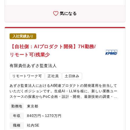
り、既存・新規双方のプロダクトに大きな影響を与えられるポジ
年目でグロース市場上場を達成した企業です！・売上・利益とも
ションです。※AI外観検査「Phoenix」について
に前年比1.5倍で急拡大2026年2月期は過去最高益。今期も売上
https://vrain.co.jp/visual-inspection/【このポジションで挑戦で
気になる
47%増を見込む超高成長企業圧倒的なスピード感で会社が拡大
きる技術領域 】・大規模データを扱うAI学習システムのフロント
中。営業利益率約28%の卓越したビジネスモデル筋肉質な財務基
エンド最適化・通信処理やリアルタイム検査結果の可視化など複
盤で新規投資も積極的。・新卒の20代前半の若手社員から50代社
雑なUI/UX設計・Electron/React/Vue.jsを用いたクロスプラット
員まで年齢問わず幅広い層の社員が在籍して活躍しており、ボー
フォーム・デスクトップアプリ開発・新プロダクト立ち上げにお
ドメンバーはキーエンス出身者や大手銀行出身者で構成され、ス
入社実績あり
ける技術選定・アーキテクチャ設計・チーム・組織作りに関わる
タートアップながらも堅実な経営を推進して企業です！・製造業
開発プロセス改善や技術方針策定【具体的な業務内容】・AI検査
【自社側：AIプロダクト開発】7H勤務/
×AIをテーマにソフト（AI）からハード（装置）まで一気通貫した
実行アプリケーション・AI学習システムのフロント部、データベ
ビジネスを展開しております。
リモート可/残業少
ース部の要求定義・開発計画策定と進捗管理・メンバーマネジメ
ント・レビュー・設計・実装・テスト、性能・UX改善・新プロダ
有限責任あずさ監査法人
クトにおける技術選定・アーキテクチャ検討【本ポジションの魅
力】■技術的な裁量が非常に大きい少人数組織のため、React、
リモートワーク可
正社員
土日休み
Vue.js、Electron、DB設計、アーキテクチャ設計まで幅広く関わ
れます。「決められた仕様を実装する」ではなく、技術選定から
あずさ監査法人におけるAI関連プロダクトの開発運用を担当して
携われる点が大きな魅力です。■AI×製造業という成長市場AI外観
いただくポジションです。生成AI・LLMを核に、新しい業務ユー
検査では、AIモデル学習、検査結果のリアルタイム表示、大量画
スケースの探索からPoC企画・設計・開発、最新技術の調査・評
像データ管理、高速通信、など通常のWebサービスとは異なる技
価まで一気通貫で関わることが可能です。現場の業務課題を拾い
術課題があります。そのためパフォーマンス最適化、リアルタイ
勤務地
東京都
上げながら、最先端のモデルやツールを試行し、実際の業務変革
ム描画、UX改善など高度なフロントエンド技術を磨くことができ
につなげていく「技術×ビジネス」の橋渡し役として、生成AI時代
ます。【同社について】・2020年設立のスタートアップで設立4
年収
840万円～1270万円
に通用するスキルと実績を積むことができます。<具体的な業務内
年目でグロース市場上場を達成した企業です！・売上・利益とも
容>●生成AI／大規模言語モデル（LLM）を活用した新規ユースケ
職種
社内SE
に前年比1.5倍で急拡大2026年2月期は過去最高益。今期も売上
ースの探索および業務課題の特定●LLMを用いたPoC（Proof of