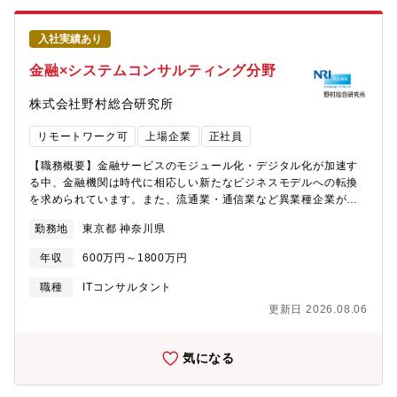
りがい】■国内外の様々な同社グループ製品（ガスタービン・原子
力・フォークリフト・プラント・航空機・防衛宇宙等）のバリュ
入社実績あり
ーチェーンのデジタライゼーションを目的に、新規技術※の導入
や、新たなICTシステム開発の構想検討・プロジェクト計画策定・
金融×システムコンサルティング分野
要件定義段階から構築、システム導入による事業効果の検証・評
価、効果刈り取りまでを実施できます。■人材育成に注力してお
株式会社野村総合研究所
り、希望すれば、教育・研修への参加、海外プロジェクトへの参
画機会があり、成長できるチャンスが広がっています。※機械学
リモートワーク可
上場企業
正社員
習・深層学習・オペレーションズリサーチ・自然言語技術他【募
集背景】三菱重工グループでは、事業環境の不確実性が高まる
【職務概要】金融サービスのモジュール化・デジタル化が加速す
中、製品の競争力強化とバリューチェーン全体の最適化を通じた
る中、金融機関は時代に相応しい新たなビジネスモデルへの転換
事業変革が求められています。事業内外に蓄積されたデータや知
を求められています。また、流通業・通信業など異業種企業が金
見を横断的に活用し、DX・AIによって価値創出スピードを高める
融サービスを組み込む「エンベデッド・ファイナンス」の潮流も
勤務地
東京都 神奈川県
ことが重要なテーマです。デジタルインテリジェンス研究開発部
急速に拡大しており、金融×ITの領域における支援ニーズはかつて
は、DX・AI活用を担う研究開発部門として多様な事業・製品を支
ないほど高まっています。NRIの金融ITコンサルティング部は、銀
年収
600万円～1800万円
援してきました。高度化・複雑化するニーズに対し、事業部と伴
行・証券・保険・クレジットといった金融機関から、金融事業に
走し課題解決を推進する人材を募集しています。【同社につい
新規参入する事業会社まで、幅広いクライアントに対して、DX・
職種
ITコンサルタント
て】・三菱グループの創業者岩崎彌太郎は政府より工部省長崎造
IT戦略の策定から実行支援、システム化構想・計画策定、金融サ
更新日 2026.08.06
船局を借り受け、長崎造船所と命名して造船事業を開始したこと
ービスの立ち上げ・事業運営支援まで、一気通貫でコンサルティ
を契機に1884年に創業した同社は発電プラントなどの社会インフ
ングを提供します。単なる戦略策定にとどまらず、お客様と同じ
ラ、船舶、航空機などの輸送機器、大型ロケットなどの宇宙機器
視点・同じゴールに向かって伴走・コミットすることが、私たち
気になる
に至るまでエンジニアリングとものづくりのグローバルリーダー
が目指す姿です。■業務内容一例・金融機関のDX/IT戦略・デジタ
として、社会を牽引しております。・2025年3月期決算で受注高
ル中期計画の策定・実行支援・金融データ活用戦略の策定・PoC