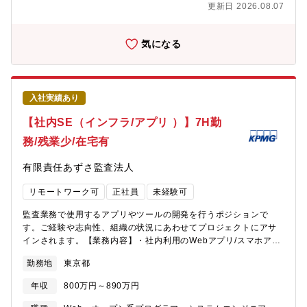
47%増を見込む超高成長企業圧倒的なスピード感で会社が拡大
更新日 2026.08.07
Concept）の企画・設計・開発●技術調査（最新LLM、関連ツー
中。営業利益率約28%の卓越したビジネスモデル筋肉質な財務基
ル・フレームワーク等）および有効性・実現性の評価【Digital
盤で新規投資も積極的。・新卒の20代前半の若手社員から50代社
Innovation部のご紹介】https://digital.azsa.or.jp/あずさ監査法人
気になる
員まで年齢問わず幅広い層の社員が在籍して活躍しており、ボー
Digital Innovation & Assurance 統轄事業部（DIA）は、最先端
ドメンバーはキーエンス出身者や大手銀行出身者で構成され、ス
のデジタル技術やAIを駆使し、会計監査の高度化・効率化や不正
タートアップながらも堅実な経営を推進して企業です！・製造業
の検知・防止、データドリブンな意思決定の実現など、会計監
×AIをテーマにソフト（AI）からハード（装置）まで一気通貫した
査・経理財務領域のDX（デジタルトランスフォーメーション）を
ビジネスを展開しております。
入社実績あり
推進しています。<参考>AX for Trustを実現する あずさ監査法
人の監査DXhttps://kpmg.com/jp/ja/home/services/audit/digital-
【社内SE（インフラ/アプリ ）】7H勤
audit.html【イグニッションセンターについて（就業場所）】
務/残業少/在宅有
https://home.kpmg/jp/ja/home/campaigns/2018/11/kpmg-
ignition-tokyo.html【ポジションの魅力】★日本トップ4である
有限責任あずさ監査法人
「4大監査法人」の1つで、日本最大級のアカウンティングファー
ムです。★生成AI・LLMを核に、新しい業務ユースケースの探索
リモートワーク可
正社員
未経験可
からPoC企画・設計・開発、最新技術の調査・評価まで一気通貫
で関われるポジションです。★ＷＬＢが整った環境：7時間勤務
監査業務で使用するアプリやツールの開発を行うポジションで
で、平均残業時間は40時間程度（8時間勤務に換算すと残業時間は
す。ご経験や志向性、組織の状況にあわせてプロジェクトにアサ
20時間程度）★現場の業務課題を拾い上げながら、最先端のモデ
インされます。【業務内容】・社内利用のWebアプリ/スマホアプ
ルやツールを試行し、実際の業務変革につなげていく「技術×ビジ
リ等の設計・開発・Digital Innovation部におけるデータ分析基盤
ネス」の橋渡し役として、生成AI時代に通用するスキルと実績を
勤務地
東京都
を含むIT基盤の構築・設計・開発・運用【組織構成】約100名から
積むことができます。
なるDigital Innovation部の社内SE担当です。社内SE担当は約
年収
800万円～890万円
20~30名ほどです。プロジェクトチームには、AIスペシャリスト
や社内SE、データ処理エキスパートの方など様々な職種の方がい