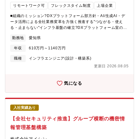
キュリティ、デバイス・ファシリティ※所属人数は5年で1.5倍に
社風：エンドユーザーが社員、社員の人柄が良い、コミュニケー
リモートワーク可
フレックスタイム制度
上場企業
拡大※中途：新卒＝75：25※女性比率4割【魅力】■ワークライフ
ションで対人ストレスない■経営層のDXに関する知識・姿勢：DX
バランス：残業時間20～30H/月、男女問わず子育てに理解のある
管掌役員が社内IT化に積極投資(DX白書参照）、風通しよくDX役
■組織のミッション?DXプラットフォーム部方針・AI/生成AI・デ
環境■社風：エンドユーザーが社員、社員の人柄が良い、コミュニ
員層ともカジュアルに意見交換できる雰囲気※役員は全員エンジ
ータ活用による全社業務変革を力強く推進する"つながる・使え
ケーションで対人ストレスない■経営層のDXに関する知識・姿
ニア出身■ホールディングスかつ事業会社：グループ各社含めた
る・止まらない"インフラ基盤の確立?DXプラットフォーム室のミ
勢：DX管掌役員が社内IT化に積極投資(DX白書参照）、風通しよ
DX推進人材ビジネスとしての自社システム等の開発■Do・Co・
ッション・“DXプラットフォーム”を通じてアイシングループの事
くDX役員層ともカジュアルに意見交換できる雰囲気※役員は全員
勤務地
愛知県
De・Moワークスタイル - いつものオフィス以外でドコデモ働く■
業変革を下支えし、継続的な成長と競争力の確保に貢献する。■募
エンジニア出身■ホールディングスかつ事業会社：グループ各社含
フレックスタイム - 繁忙期・閑散期で日々の勤務時間を調整して
集背景アイシンでは、グループ全体の業務効率化と資産活用の高
めたDX推進人材ビジネスとしての自社システム等の開発■Do・
年収
610万円～1140万円
働く■社員食堂、夕食サービス - 健康的に働くためにバランスの良
度化に向け、各種業務システムの開発・展開を進めています。今
Co・De・Moワークスタイル - いつものオフィス以外でドコデモ
い食生活■女性活躍支援 - Forbes JAPAN WOMEN AWARD・
後は、利用部門の課題や業務運用を踏まえながら、要件整理から
職種
インフラエンジニア(設計・構築系)
働く■フレックスタイム - 繁忙期・閑散期で日々の勤務時間を調整
2024年 企業ランキング 第1位
設計、開発、導入、改善までを一貫して推進できる体制の強化が
して働く■社員食堂、夕食サービス - 健康的に働くためにバランス
更新日 2026.08.05
重要になっています。そこで、関係部門やベンダーと連携しなが
の良い食生活■女性活躍支援 - Forbes JAPAN WOMEN
ら開発プロジェクトを前に進め、業務課題の解決とシステム定着
AWARD・2024年 企業ランキング 第1位
を推進できる方を募集します。将来的には、案件全体をリードす
気になる
る中核人材として活躍いただくことを期待しています。■業務のや
りがいアイシングループ全体の業務効率化・資産活用の高度化に
直結する業務システム開発に携われることが魅力です。現場課題
の解決だけでなく、業務改革や全体最適にも貢献でき、自らの仕
入社実績あり
事が利用現場の変化や事業価値の向上につながる実感を得られま
す。また、利用部門と近い距離で課題解決に取り組みながら、将
【全社セキュリティ推進】グループ横断の機密情
来的には新技術の活用も含めて開発の進め方そのものを進化させ
報管理基盤構築
ていける環境があります。■職務内容業務システムの開発プロジェ
クトにおいて、要件定義・設計・テスト・導入推進を担当いただ