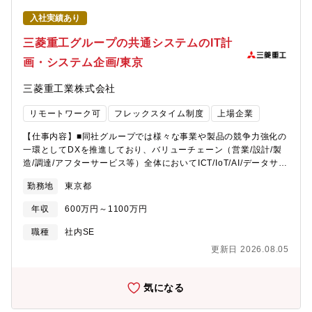
います。）平均の赴任期間は3～5年程度（組織状況やご希望など
入社実績あり
により変更有）帰任後は国内の拠点（宮崎/東村山）にて業務頂き
ます。【募集背景】欠員補充【勤務地補足】※ご入社後は下記い
三菱重工グループの共通システムのIT計
ずれかで研修いただき、近い将来【日機装ベトナム工場】にて勤
画・システム企画/東京
務いただきます。【本社】東京都渋谷区恵比寿4丁目20番3号 恵比
寿ガーデンプレイスタワー22階【東村山製作所】東京都東村山市
三菱重工業株式会社
野口町2－16－2【ベトナムでの暮らしについて】・社宅：サービ
スアパートメント(家具付き)またはホテル・通勤：マイクロバスに
リモートワーク可
フレックスタイム制度
上場企業
て相乗りで出社・食事：昼食は工場での社食があります。(3種類/
定食・麺類・ダイエット食、1食180円ほど)・居住エリアの周辺に
【仕事内容】■同社グループでは様々な事業や製品の競争力強化の
はイオンモールや日本人街もあり日本食(お米、お菓子、インスタ
一環としてDXを推進しており、バリューチェーン（営業/設計/製
ント食品、冷凍食品、野菜等)の調達には不自由がない環境で
造/調達/アフターサービス等）全体においてICT/IoT/AI/データサイ
す。・サウナ・マッサージが手頃な値段で受けられるため休日に
エンス等の研究開発を行い、その技術やスキルを活用して事業貢
通う社員もいます。・通勤以外の移動手段はGrabタクシーを利用
勤務地
東京都
献を図る【業務詳細】■各種同社グループ製品のバリューチェーン
している人が多いです。(スマホアプリ「Grab」での予約・決済が
を対象とした業務プロセス改革支援、オペレーションズリサー
可能で、悪質ドライバーからの過大請求等を回避できます。)・帰
年収
600万円～1100万円
チ・機械学習・データ分析等を活用したICTシステム技術の研究開
国休暇：年1～2回(10日間)取得が可能です。
発（サプライチェーン／生産計画最適化、設計支援システム、プ
職種
社内SE
ロジェクトマネジメント基盤、KPIマネジメント分析、生成AIを活
更新日 2026.08.05
用した業務改善、カーボンニュートラル関連のICT開発等）■新規
技術のPoC・研究開発を行い、その知見を活かしDXエンジニア、
AI・データサイエンスエンジニアとして構想検討段階から入り、
気になる
社内ニーズのヒアリング・業務課題抽出を行い、新たなソリュー
ション導入・事業効果の検証までを推進・支援【仕事の魅力・や