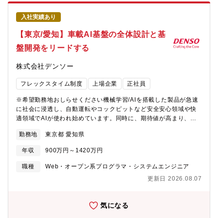
7.0712兆円、売上収益5.0271兆円、当期利益2,454億円等いずれ
実行支援・金融機関におけるCX（カスタマーエクスペリエンス）
も過去最高であり、日本を代表する企業でありながら、さらなる
向上に向けた業務・システム改革支援・事業会社における融資・
入社実績あり
成長を続けております。・在宅勤務、時間単位年休、フレックス
決済・ポイントなど金融サービスの立ち上げ支援（サービス設計
タイム制度導入、えるぼし」「くるみん」の各認定等ワークライ
～システム導入～事業運営改善）・AIエージェント、クラウドモ
【東京/愛知】車載AI基盤の全体設計と基
フバランスを整えた働き方が可能です。・パソナから入社実績が
ダナイゼーション等を活用した新ビジネス・サービスの構想支
盤開発をリードする
多数あり、選考フローを熟知しておりますので、内定まで丁寧に
援・データドリブン経営戦略の策定・システム化構想・金融機関
フォロー致します。
の業務・システム構築構想・計画の策定支援・大規模金融システ
株式会社デンソー
ム構築・導入プロジェクトのプロジェクトマネジメント・統合管
理支援【期待役割】金融機関や金融事業に取り組む企業が抱える
フレックスタイム制度
上場企業
正社員
課題は、規制対応・レガシーシステムのモダナイゼーション・AI
活用・新規サービス立ち上げなど、複雑かつ多様です。そのよう
※希望勤務地おしらせください機械学習/AIを搭載した製品が急速
な変化の激しい金融×IT領域において、お客様の参謀として課題の
に社会に浸透し、自動運転やコックピットなど安全安心領域や快
本質を捉え、解決策を構想・実行に移すことが求められます。ビ
適領域でAIが使われ始めています。同時に、期待値が高まり、継
ジネスとITの両方の知見をバランスよく持ち合わせ、経営層から
続的に速く進化させていくことがさらに求められています。クル
現場担当者まで多様なステークホルダーを巻き込みながら、プロ
勤務地
東京都 愛知県
マが世の中に出た後も継続的に速く進化させていくには、クルマ
ジェクトをやり抜く「伴走力」と「推進力」を発揮していただく
とクラウドとの連携、生成AIやビジョン系AI、エージェントAIな
ことを期待します。また、金融業界の深い知見に加え、AIエージ
年収
900万円～1420万円
ど、さまざまな知見が必要とされます。今回、このような新しい
ェント・AIガバナンス・クラウドモダナイゼーション・サイバー
領域に一緒に取り組んでいける仲間を募集しています。【業務内
職種
Web・オープン系プログラマ・システムエンジニア
セキュリティ等の最新テーマを先取りし、お客様の変革をリード
容】－ 車が自ら考え、学習し、進化するための車載AIをつくるあ
する積極的な姿勢も求められます。【携わるテーマ】・AIエージ
更新日 2026.08.07
なたには、車載AIの中核となるViT/VLMなどのビジョンモデル、
ェント／AI駆動開発・CX（カスタマーエクスペリエンス）向上・
マルチモーダルAI,LLM/SLMを含む車載AIエージェントの全体設
クラウドモダナイゼーション・サイバーセキュリティ・AIガバナ
計、およびクラウド連携基盤の開発をリードしていただきます。?
気になる
ンス・金融サービス新規立ち上げ・事業創造銀行・証券・保険・
具体的な業務車載AIのアーキテクチャ設計ViT／VLMなどのビジョ
クレジットなど金融業界のトップクラス企業、および金融事業に