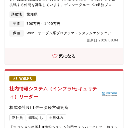
てネットワーク、セキュリティ、クラウド等といったテクノロジ
挑戦する仲間を募集しています。デンソーグループの業務プロセ
ーカットでアウトソーシングサービスを提供しています。その中
スをAI前提に変革するため、生成AI・AIエージェント・クラウド
でも当事業部は構築運用フェーズのサービス提供を強みとしてお
勤務地
愛知県
技術を活用した社内向けプロダクト／業務支援アプリケーション
り、集約効果の大きいインフラレイヤの各サービスを最適な形で
の開発を担当いただきます。【具体的には】・生成AI / LLM / AIエ
統合することにより、全社戦略の一つである「アセットベースの
年収
700万円～1400万円
ージェントを活用した業務支援アプリケーションの開発・テック
ビジネスモデルへの進化」を推進しています。【当該ポジション
リードと連携した機能設計、技術検証、プロトタイプ開発・クラ
の魅力・特徴】・運用保守領域において、コンサル／サービス企
職種
Web・オープン系プログラマ・システムエンジニア
ウド環境上でのAIアプリケーション開発・API連携、データベース
画等の上流工程を経験できる・運用保守の経験を活かしつつ、コ
更新日 2026.08.04
連携、社内システムとの連携実装・業務部門からのフィードバッ
ンサルやサービス企画の経験ができる・全社の運用組織の統合と
クを踏まえた機能改善・AI活用プロダクトの運用性、セキュリテ
いったダイナミックな業務に携わることができる・金融・公共・
ィ、拡張性を意識した開発・将来的にはAIエージェントの活用パ
法人と業界に囚われず課題解決に寄与できる・生成AI等の最先端
気になる
ターンや開発ノウハウの標準化にも関与■業務のやりがい・デンソ
技術をITインフラ運用に組み込むことができる【獲得できるスキ
ーグループ(約16万人)や関係者の業務をAI・データサイエンス活
ル・経験】・公共、金融、法人など、様々な業界の顧客にITイン
用することで変革する、その先導を担う全社組織に参画してAI先
フラサービスを提供する大規模な運用センタの運営スキル・ネッ
端技術および活用方法を検討、さらに展開を担うことで自動車部
トワーク、セキュリティ、ハイブリッドクラウド環境、ファシリ
入社実績あり
品業界の変革へリーチすることができます・CTO含めて上位レイ
ティなど、多岐にわたるレイヤや製品サービスに関する知識や運
ヤーを巻き込みながらミッションを推進をしており、俯瞰した立
用スキル・大規模なITインフラマネージドサービスの構想、企
社内情報システム（インフラ/セキュリテ
場から変革のリードをしていくことが可能です■身につくスキル・
画、構築、運営の知見と経験・新技術(生成AI等)を駆使した業務の
ィ）リーダー
製造業ならではのAI活用を深めることができ、様々なものづくり
省力化・自動化を推進し、業務を変革していく経験とスキル【参
技術を知ることで自身のスキルや知識を成長させる事ができま
考情報】・ポストオーナーインタビュー：「運用を再定義し、運
株式会社NTTデータ経営研究所
す。あわせて、他分野にも応用可能なAIシステム開発・要件定義
用を起点とする」 新たなビジネスの創造を目指す、ビジネスプ
力を高めることができます・業務を通じて、全社や業界俯瞰した
ロセスサービス事業部の挑戦 インタビュー記事
正社員
転勤なし
土日休み
計画推進・マネジメントスキルの習得。そして社外からの情報収
https://www.nttdata.com/global/ja/recruit/uptodata/articles/6564/
集・交渉など、多岐にわたる関係構築とコミュニケーションスキ
インタビュー動画 https://www.youtube.com/watch?
【ポジション概要】■情報システム部門のメンバーとして、他メン