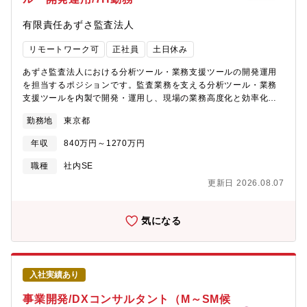
業の発展にも直接貢献ができる、大きなやりがいを感じられるポ
ジションです。また、特定の業界・職種に限らず、次のような背
有限責任あずさ監査法人
景をお持ちの方にもぜひご応募いただきたいポジションです。
「ITスキルを、もっと手応えのある仕事に活かしたい」方他業界
リモートワーク可
正社員
土日休み
の情報システム部門などでIT・システム運用のご経験を積まれて
きた方。渋谷近辺へのアクセスの良さやテレワーク制度も整って
あずさ監査法人における分析ツール・業務支援ツールの開発運用
おり、これまでのスキルを建設DXの人材育成・採用という新たな
を担当するポジションです。監査業務を支える分析ツール・業務
フィールドで発揮できる環境です。「専門性を活かしつつ、働き
支援ツールを内製で開発・運用し、現場の業務高度化と効率化を
方も見直したい」方コンサルティングファームなどで高い専門
直接リードしていただきます。子会社リスクスコアリングや証憑
性・プロジェクト推進力を培ってきたものの、ワークライフバラ
勤務地
東京都
改ざん検知、不正リスク検知モデルなど、不正・リスク領域に直
ンスの改善を求めている方。東急建設では、質の高い仕事にこだ
結するデータ分析基盤の構築に携わることが可能です。さらに社
わりながらもメリハリのある働き方を実現できます。「最初の一
年収
840万円～1270万円
内AIツールやプロジェクト管理ツールの開発を通じて、最新テク
歩を踏み外したが、本気で挑戦したい」方社会人としてのキャリ
ノロジーを活用した業務変革を推進しながら、ビジネス理解と開
職種
社内SE
アをスタートさせたばかりで、環境を変えて再出発を考えている
発スキルを同時に高められる環境です。<具体的な業務内容>●分析
第二新卒の方。若手が裁量を持って挑戦できる風土と、丁寧なサ
更新日 2026.08.07
ツールの内製開発・運用
ポート体制のもとで着実に成長できる環境を用意しています。
（https://kpmg.com/jp/ja/services/audit/digital-
audit/addressriskoffraud.html） ・子会社リスクスコアリン
気になる
グ ・ 証憑改ざん検知 ・不正リスク検知モデル など●業務支
援ツールの内製開発・運用 ・社内AIツール ・プロジェクト管
理ツール など【Digital Innovation部のご紹介】
https://digital.azsa.or.jp/あずさ監査法人 Digital Innovation &
入社実績あり
Assurance 統轄事業部（DIA）は、最先端のデジタル技術やAIを
駆使し、会計監査の高度化・効率化や不正の検知・防止、データ
事業開発/DXコンサルタント（M～SM候
ドリブンな意思決定の実現など、会計監査・経理財務領域の