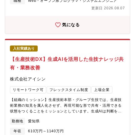
職種
Web・オープン系プログラマ・システムエンジニア
らっしゃいます。【Digital Innovation部のご紹介】
更新日 2026.08.07
https://digital.azsa.or.jp/【イグニッションセンターについて（就
業場所）】
https://home.kpmg/jp/ja/home/campaigns/2018/11/kpmg-
気になる
ignition-tokyo.html【ポジションの魅力】★日本トップ4である
「4大監査法人」の1つで、日本最大級のアカウンティングファー
ムでの社内SE業務★ＷＬＢが整った環境（平均残業時間は月30時
間程度／リモートワーク可能）★監査のデジタルトランスフォー
入社実績あり
メーションを進め、テクノロジーを最大限活用して価値ある監査
を提供★経済産業省が定めるDX認定制度に基づき、「DX認定事
【生産技術DX】生成AIを活用した生技ナレッジ共
業者」として認定されています。
有・業務改善
株式会社アイシン
リモートワーク可
フレックスタイム制度
上場企業
【組織のミッション】生産技術本部・グループ生技では、生産技
術業務の知見を属人化させず、再現可能な形で共有・活用できる
状態をつくることをミッションとしています。生成AIは判断を代
替するものではなく、情報収集・整理・形式統一・抜け漏れ防止
勤務地
愛知県
など、人の判断を支える道具として活用します。人の判断を支え
るAI活用設計を前提に、生技業務の質と安定性向上を目指しま
年収
610万円～1140万円
す。【募集背景】生産技術業務では、過去事例が人に紐づき、