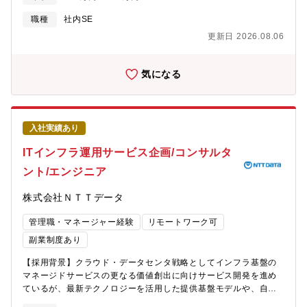
関わりながらIT基盤を進化させ続けています。今後さらなる事業
テムのサービスレベルの確認、1次回答、ナレッジの蓄積 - 2次
成長を見据え、東京・大阪の2拠点体制で組織強化を進めており、
回答対応者（開発、インフラ部門等）へのエスカレーション対
職種
社内SE
今回東京拠点にて、組織とプロジェクトを牽引いただくマネージ
応、調整 - 自社オリジナルセキュリティチェックシートの
更新日 2026.08.06
ャーを募集します。【組織ミッション】私たちは、ユーザーがい
作成、現場部門への展開、改訂 普及啓蒙活動 ※ これら
つでも快適に業務を遂行できるITインフラを提供し、企業の成長
をマネジメントシステムとしてPDCA化して運用 - 顧客による
を支えます。そのために、システムの安定稼働を維持し、業務が
同社への実地監査への対応に向けた仕組みの構築・運用 - 顧客
気になる
途切れることなく継続できる環境を整えるとともに、ユーザーが
の質問傾向を分析して企画・開発部門へフィードバックする仕組
意識することなく安全に利用できるインフラを構築します。最新
みの構築・運用 委託先管理体制の運用・推進 - 利用状
の技術を積極的に取り入れながら、利便性とセキュリティを両立
況等の実態調査、運用ルールの把握、ポリシーの策定、適用、監
させ、ラクスの持続的な発展を支えるIT基盤を築いていきます。
査 （含ポリシーに沿った利用状況の確認等）、監査報
入社実績あり
【配属組織】コーポレートIT統括部 情報セキュリティ
告等 ISMS、PMS事務局の運営補助 - 各マネジメントシ
部 ―セキュリティシステム課 ―セキュリティマ
ステムのPDCA運用、社内相談対応、既存認証の更新、 各種
ITインフラ運用サービス企画/コンサルタ
ネジメント課 情報システム部 ―クラウドサービス
プロジェクトへの対応等 チームマネジメント - チームマネジ
ント/エンジニア
課 ―IT基盤課 ★こちらでの配属予定です ―ITデ
メント（2名：予算管理、セキュリティ関連相談対応、他）【募集
バイス管理課 業務システム部 ―業務システム推進課1
背景】情報セキュリティ部門に属する本組織（セキュリティマネ
株式会社ＮＴＴデータ
課 ―業務システム推進課2課 ―AX推進
ジメント課）では、ラクスグループのビジネスを支える最適な情
課 ―データ活用推進課【ポジションの魅力】・0→1の構
報資産管理体制を維持・向上する事を目的に、ISMSやPマークの
管理職・マネージャー経験
リモートワーク可
築・企画にも携われる裁量の大きさ・マネジメントと技術の双方
認証取得維持、委託先管理、標的型攻撃訓練の実施といった情報
を深められる環境・AI活用・最新技術導入に積極的なIT組織【利
資産管理のための各施策を進めています。これらに加え、2026年
副業制度あり
用機器・システム環境】サーバーOS：Windows、Linux ※サー
度からこれまで事業部門で対応していたサービスレベル対応業務
【採用背景】クラウド・データセンタ戦略としてインフラ基盤の
バーはWindowsがメインですサービス：AD、DNS、DHCP、
を当課に移管することとなりました。本業務の主担当として業務
マネージドサービスの更なる価値創出に向けサービス開発を進め
Syslog、Azure ADなどクラウドサービス：AWS、Azureネット
の引継ぎや再構築を進めるため、この度募集を行います。【組織
ているが、最新テクノロジーを活用した提供基盤モデルや、自動
ワーク機器：Cisco、Meraki、FortiGate、YAMAHA、DELL、
ミッション】セキュリティマネジメント課は、ラクスグループの
化など検討できる人材が不足しています。特に、提供しているマ
APRESIAセキュリティ：Netskope監視：Zabbix
ビジネスを支える情報資産管理体制の維持・向上を実現するマネ