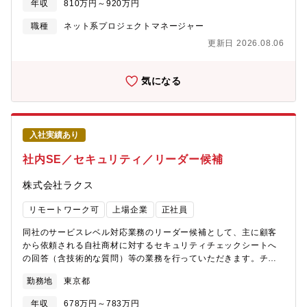
年収
810万円～920万円
社は事業拡大に向けて積極的に増員採用をしており、オフィスの
増床・移転が比較的多く、新規の機器選定など0→1で環境構築す
職種
ネット系プロジェクトマネージャー
る場面もあるため非常に裁量が大きい状況です。マネージャーと
更新日 2026.08.06
して、既存運用だけでなく新たな施策の提案や全体戦略を主体的
に考えていただけるポジションです。【業務詳細】新プロジェク
トや既存システム改善プロジェクトのPM業務例えば…・レガシー
気になる
な機器のリプレイスやサーバーのリプレイス・セキュアノートPC
の新組織への展開PJT（ソフトウェアのインストールや管理運
用）・3000人規模のITインフラ環境の設計・構築・運用（サーバ
ー／ネットワーク）・オフィス新規開設・移転時におけるITイン
入社実績あり
フラ環境対応 －社内外全般のLAN/WAN、VPN等の設計・構
築・運用・ユーザーサポート、トラブルシューティング対応（一
社内SE／セキュリティ／リーダー候補
部の業務となります）組織運営 ・チームメンバー（4名）のプロ
ジェクト進行支援 ・メンバーマネジメント（目標管理、評価、
株式会社ラクス
メンバー育成、採用等） ・組織運営（予算管理、購買申請他）
【募集背景】同社では事業成長に伴い、従業員数の拡大や新規オ
リモートワーク可
上場企業
正社員
フィス開設・移転が継続的に発生しており、ITインフラ環境の重
要性がますます高まっています。そういった中、情報システム部
同社のサービスレベル対応業務のリーダー候補として、主に顧客
門では、グループ全体のネットワーク・サーバー環境の設計・構
から依頼される自社商材に対するセキュリティチェックシートへ
築・運用を担い、3000名規模の事業成長を支えるIT基盤の強化を
の回答（含技術的な質問）等の業務を行っていただきます。チー
推進しています。当組織においては、単なる運用保守に留まら
ムメンバーと協力のうえ、各部署と連携しながらセキュリティレ
勤務地
東京都
ず、新拠点立ち上げやインフラ刷新、業務改善など、0→1で環境
ベルの維持向上を担っていただきます。主な業務内容（予定）
を構築するプロジェクトも複数推進しており、事業成長と密接に
各商材のセキュリティチェックシート回答対応 - 各商材シス
年収
678万円～783万円