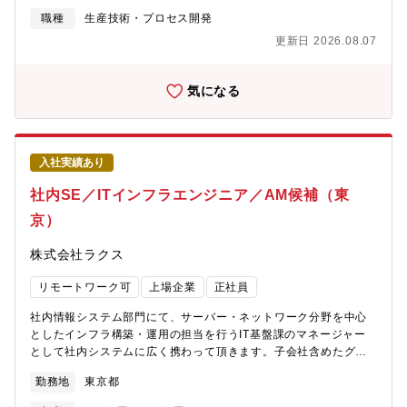
「資料はあるが使われない」「人が変わると再利用できない」と
職種
生産技術・プロセス開発
いった課題があります。生成AIを業務に自然に組み込み、誰でも
更新日 2026.08.07
同じレベルで使える形に整えるには、現場を理解したメンバーの
関与が不可欠です。生産技術の仕事を、もう一段やりやすくする
仲間を募集します。【業務のやりがい】・工夫や知見が仕組みと
気になる
して残る・部署を越えて成果が使われる・AIを「判断役」にしな
い設計に関われる・小さく試し、横断展開まで関われる評価や競
争ではなく、再現性を高める活動です。【職務内容】生産技術業
務を対象に、生成AIを活用したナレッジ情報共有化・再現性向上
入社実績あり
を部門横断的に行います。AIと人の役割分担（人の判断を支える
AI活用設計）を前提に、属人化しない業務の仕組みづくりと横断
社内SE／ITインフラエンジニア／AM候補（東
展開を担当します。【具体的な業務内容】主な内容・生成AI活用
京）
テーマの整理・具体化・過去資料・事例の整理方法設計・AIと人
の役割分担（人の判断を支えるAI活用設計）の整理・横展開を見
株式会社ラクス
据えた形式整理使用ツール・Copilot / ChatGPT、Teams、
SharePoint、Excel 等環境・本部主導、個人任せにしない体制・
リモートワーク可
上場企業
正社員
AI/DX担当の支援あり【語学】●業務での英語使用メール／頻繁に
ある資料・文書読解／頻繁にある電話会議・商談／時々ある駐在
社内情報システム部門にて、サーバー・ネットワーク分野を中心
／基本的にない
としたインフラ構築・運用の担当を行うIT基盤課のマネージャー
として社内システムに広く携わって頂きます。子会社含めたグル
ープ全体の社内ITインフラの構築・設計・運用を行うメンバーの
勤務地
東京都
プロジェクトフォローをはじめ、組織MVVと紐づけたプロジェク
トの推進、メンバーの育成など広く取り組んでいただきます。同