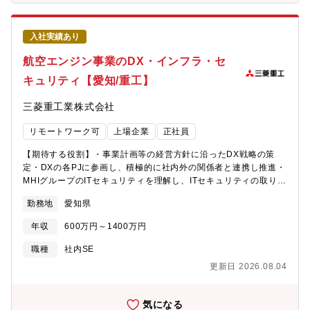
ンモデル、マルチモーダルAI、LLMエージェントを含む車内AI全
取り組む大手事業会社を対象に上記事例有【魅力】(1)金融×ITの
体の設計。推論・判断・制御・UX連携までを見据えた仕様策定AI
最前線で、社会的インパクトの大きな仕事に携われる金融業界は
モデルの開発・学習・最適化（MLOps基盤構築）データ収集・前
ITと切り離せない関係にあります。複雑な規制・商慣習・レガシ
入社実績あり
処理・学習・評価の設計。蒸留・量子化・推論最適化などエッジ
ーシステムを抱えながらも、DXやAIの波が押し寄せ、ダイナミッ
実装を前提としたモデル高度化。実験管理・モデルバージョニン
航空エンジン事業のDX・インフラ・セ
クに変化し続けている業界です。金融機関のトップクラス企業や
グ・自動評価環境の構築。車載データ収集・活用基盤の構築。画
大手事業会社を相手に、社会的インパクトの大きな変革に、戦略
キュリティ【愛知/重工】
像／音声／車両データの収集と分析。市場データを活用したデー
策定から実行まで関わることができます。(2)ビジネス・業務・シ
タ分析基盤やActiveLearning基盤の構築。クラウド連携AI基盤の
ステムを横断したフルスタックなコンサルタントへの成長金融サ
三菱重工業株式会社
設計・運用、クラウド上での学習パイプライン設計、CI/CD・
ービスの立ち上げ支援では、サービス設計からシステム導入・事
OTA連携を含むDevOps環境構築実車評価・改善サイクルの推進。
業運営改善まで、縦割りのない一気通貫の関与が求められます。
リモートワーク可
上場企業
正社員
ソフト・ハード・クラウド横断での仕様調整。実車検証による性
ビジネス・業務・ITそれぞれの視点を持ちながら、お客様の事業
能評価と改善。最新AI技術の探索と知財創出。最新アルゴリズム
全体に対して価値を発揮できる、自立したコンサルタントとして
【期待する役割】・事業計画等の経営方針に沿ったDX戦略の策
動向調査。車載適用検討および特許創出。世の中のAI関連技術の
成長できる環境があります。(3)NRIだからこそ可能な、コンサル
定・DXの各PJに参画し、積極的に社内外の関係者と連携し推進・
探索と車載への適用検討【業務のやりがい・身につくスキル】量
ティングとソリューションの一体提供長年にわたり金融機関を支
MHIグループのITセキュリティを理解し、ITセキュリティの取り組
産車に搭載されるAIを企画から実装・運用まで一貫して担い、社
援してきたNRIならではの深い業界知見と信頼関係があります。さ
みを計画、推進・DXに沿ったITインフラ計画を執り行い、社のIT
会に直接価値を届けられます。クラウド×エッジを横断し、学習・
勤務地
愛知県
らに、NRIのソリューション部門と密に連携し、構想策定から実際
インフラを適切に維持・管理【業務内容】①IT企画・推進・IT方針
最適化・OTAまで回せるフルスタックでのAI開発力が身につきま
のシステム構築まで一体となってお客様に貢献できることも、大
を戦略的に企画し、社内をリードしながら実行に移す②基幹系シ
す。大手企業ならではの大量の市場データを活用したAI開発や、
年収
600万円～1400万円
きな強みです。【組織】システムコンサルティング事業本部 金
ステムの構築・運用維持・航空エンジン部品製造事業向けのシス
DevOps／MLOpsにより、進化し続けるAI基盤を構築できます。
融ITコンサルティング部全部署で書類選考を行っているため、上
テム運用保守及び改善・MRO事業（エンジン整備部門）における
職種
社内SE
車載コンピュータや多様なセンサと連携し、実世界制約下での高
記以外の部署で面接を実施する場合有
システム導入・開発③IoT/AIを活用した業務効率化・スマートファ
度な推論最適化に挑戦できます。UX起点で継続的に進化するSDV
更新日 2026.08.04
クトリー化を通じた生産性向上の支援④ITセキュリティ施策検討
アーキテクチャに関われる点が技術的優位性です。自らの技術が
と実行⑤ITインフラ（サーバ、ネットワーク）の運用・保守【本
数万・数百万台規模で社会実装されるスケール感が大きな魅力で
ポジションの魅力】昨今の製造業ではITの重要性が益々高まって
気になる
す。【募集背景】 デンソーは「基盤AI」時代の知能化車両基盤づ