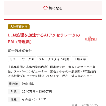
でを取りまとめる基盤ソリューション開発を上司やリーダーの指
示の元で行います。また、社内の他部門の関係者と適切にコミュ
気になる
ニケーションを取り、企画や開発を推進します。【仕事の魅力・
やりがい】本ポジションでは、次期富士通製Arm?プロセッサ
「FUJITSU-MONAKA」の市場投入に直接関与し、顧客課題の解
決に向けたソリューションを開発するというチャレンジングで意
入社実績あり
義ある業務に携われます。加えて、HPC、AI、DCと幅広い領域の
ソフトウェアを扱うことで技術スタックを俯瞰する視野とマネジ
LLM処理を加速するAIアクセラレータの
メント経験を積むことができます。また、ソリューション開発の
PM（管理職）
企画から工場出荷までを本部横断で他部門と連携して進めること
で、新規事業立ち上げに対するマネジメント経験も積むことがで
富士通株式会社
きます。【組織としてのミッション】未来社会のインフラ、次世
代グリーンデータセンター、および富岳後継システムの中核とな
リモートワーク可
フレックスタイム制度
上場企業
るシステム・ソフトウェアの開発・提供を行うことが当組織のミ
ッションです。【募集背景と応募者様へのメッセージ】事業拡大
【募集範囲と具体的業務内容】同本部では、数多くのサーバー製
に伴い、次世代CPU「FUJITSU-MONAKA」を最大限に活用する
品、スーパーコンピューター「富岳」やその一般展開HPC製品向
基盤ソリューションの開発をリード・マネジメントするマネージ
け高性能プロセッサを開発しています。現在、近未来のAIエージ
ャーを募集しています。本ポジションでは、ハードウェア・ソフ
ェント社会を支える重要テクノロジーとしてLLM処理を加速する
トウェアエンジニアと協力し顧客課題の整理から基盤ソリューシ
勤務地
神奈川県
次世代AIアクセラレータLSIの研究開発を行っています。本件募集
ョンの企画・提供までを開発するチームの責任者として、ソリュ
では、同本部が検討した独自アーキテクチャに基づいたAIアクセ
ーションの価値最大化を目指してリードしていただきます。【配
年収
1240万円～1360万円
ラレータを設計開発するにあたり、国プロ対応およびプロジェク
属先組織】先端コンピューティング開発本部【組織としてのミッ
ト管理業務をご担当いただきます。AIアクセラレータ開発そのも
職種
その他エンジニア
ション】未来社会のインフラ、次世代グリーンデータセンター、
のの技術推進は各技術チームが担いますが、本ポジションでは、
および富岳後継システムの中核となるシステム・ソフトウェアの
更新日 2026.06.25