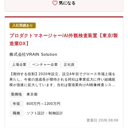
ています。【業務内容】◆IT推進室のミッション現場課題の理解
気になる
バルリーダーとして社会を牽引しております。・2025年3月期決
を起点に、全社視点での最適解に導く「DX・IT企画のハブ」とし
算で受注高7.0712兆円、売上収益5.0271兆円、当期利益2,454億
て、プロジェクトを前進させる。◆ 担当いただく業務・各部門の
円等いずれも過去最高であり、日本を代表する企業でありなが
課題・懸念のヒアリング、論点整理、構造化・要件取りまとめ
ら、さらなる成長を続けております。・パソナから入社実績が多
（業務側要件の整理・合意形成の支援）・プロジェクトマネジメ
数あり、選考フローを熟知しておりますので、内定まで丁寧にフ
入社実績あり
ント（進行管理・リスク管理・意思決定支援）・AI／データ活用
ォロー致します。・在宅勤務、時間単位年休、フレックスタイム
／DX案件の企画・導入・定着支援・業務改善（BPR）の実行支
プロダクトマネージャー/AI外観検査装置【東京/製
制度導入、えるぼし」「くるみん」の各認定等ワークライフバラ
援、運用への落とし込み・関連部署・ステークホルダーとの調
ンスを整えた働き方が可能です。
造業DX】
整、方針の合意形成・会社方針に沿ったDX・IT施策の企画と推進
【求める人物像】以下のいずれかの経験を持ち、現場と全社最適
株式会社VRAIN Solution
のバランスを取りながらプロジェクトを前に進められる方を求め
ています。◆即戦力としてフィットしやすい経験・生成AI／デー
上場企業
ベンチャー企業
正社員
タ活用／業務DXプロジェクトの推進経験 （要件取りまとめ～導
入～定着までの一連の業務）・部門横断の利害調整・合意形成を
【期待する役割】2020年設立、設立4年目でグロース市場上場を
やり切った経験・BPR／業務改善の“現場実装”経験（手順・運用
果たし、今後の急成長が期待される同社は事業拡大に伴い組織規
含め成果を出した経験）◆ 行動特性・コミュニケーション力：意
模が急速に拡大しています。当社は製造業向けAI画像検査システ
見を受け止め論点整理し、結論へ導ける・現場主義・フットワー
ム「Phoenix Vision」、エッジAIプラットフォーム「Phoenix
ク：机上ではなく見に行く・聞きに行く・ロジカルシンキング：
勤務地
東京都
Edge」、次世代X線検査装置、フィジカルAI領域の研究開発を推
事実と意見を切り分け、原因と打ち手を筋道立てて説明できる営
進しています。「Phoenix Edge」は工場設備や製造ラインから取
業・生産・管理など、多様な立場の人の意見を整理し、最適解へ
年収
800万円～1200万円
得される画像・センサーデータをリアルタイムに処理し、品質検
導く“合意形成力”を特に重視しています。【募集ポジションの魅
査・異常検知・トレーサビリティを実現する当社の中核プロダク
職種
ソフト設計・制御設計
力】このポジションの魅力は、現場の困りごとを“成果”に変える手
トです。今後の事業拡大に伴い、プロダクト戦略立案から開発マ
触りのある仕事であることです。単なる調整役ではなく、課題整
更新日 2026.08.06
ネジメント、顧客要求の整理、開発チームの牽引までを担う
理・要件定義・意思決定支援・実行・定着まで、プロジェクト