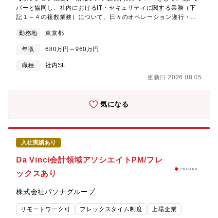
ルも深める事ができます■職場情報人とAIの共進化推進室は、「AI
v=XHzEbVvPaZM&t=2s【求める人物像】・課題意識が強く、IT
バーと協同し、社内におけるIT・セキュリティに関する業務（下
を活用した企業競争力の強化」と「人の創造性最大化」を両立す
インフラサービスのあるべき姿を主体的に定義し、実現に向けて
記１～４の複数業務）について、日々のオペレーション遂行・課
ることをミッションとして、CTO直下組織として2026年6月に組
周囲を巻き込みながら推進できるリーダー人材。・上流工程から
題解決に従事してもらいます。１．社内IT企画・構築・運用・運
織化されました。社内での期待値も大きい中で、自ら課題を定義
お客様の基盤・運用課題を分析し、常にお客様にとって最適なマ
勤務地
東京都
用ルール整備など （1）AI環境 Copilot、ChatGPT、Claude
し、活動を立ち上げていくフェーズです。そのため、正解のない
ネージドサービスを提供できる人材、その意欲がある人材・自身
など （2）クラウド環境 Azure、Microsoft365など （3）
環境の中で主体的に動ける方にとって、大きな裁量を持ちながら
年収
680万円～960万円
の従来の得意分野に限らず、ITインフラサービスに関する各種領
NW環境 Cisco、Allied Telesis、Yamahaなど （4）デバイス
業務推進を頂ける社内においても希少な組織となります。現在は
域(AI Ops等)について興味がある人材。
類 サーバ：35台、クライアントPC：1000台：iPhone：500台
職種
社内SE
以下のマイルストーンを掲げながら業務推進をすすめておりま
など （5）（1）～（4）にかかる社員などへの対応【募集背景】
す。・AIエージェントを中心としたAI技術の見極めとデンソー,業
更新日 2026.08.05
事業発展により売上・社員数ともに増え会社全体が急成長してい
界での活用法を検討・定義 - マルチモーダル・AIエージェントな
ます。会社の成長・規模に適する社内ITインフラ環境の在り方を
どAI技術の活用法を実業務を基に検討 - AI技術と活用法を定義
追及していく、また将来に向け更なる革新的な社内ITインフラ環
気になる
し、社内/グループなど関係者へ波及・AgentOpsやハーネスエン
境の実現（特に近年は生成AIサービス活用、及びガバナンスの整
ジニアリングの最適化によるプロセス変革の実行,維持,加速 - AIエ
備推進が課題）に向けての増員募集となります。【業務の魅
ージェントを安全に長時間稼働、発展させながら効果創出するた
力】・会社の情報システムに関する業務全般に関わることができ
めの環境づくり - 人とAIエージェントの役割分担を検討、人の働
幅広い経験を積むことができます。・コンサルタントの様々な相
き方変革を提言 - AIエージェントのオーケストレーションを設
入社実績あり
談、サポートに関わることで、情報システム部門の知見にとどま
計、実現・社内外のデータサイエンティストやAIエンジニアと交
らず、経営企画、人事、総務等の他部門との連携からコーポレー
Da Vinci会計領域アソシエイトPM/フレ
流することで将来課題の見極め - 自動車部品業界におけるAI活用
トスタッフとしての高い知見・視野を獲得することができま
ロードマップの検討 - 異業種との交流により、社内のイノベーシ
ックスあり
す。・AIガバナンスの仕組みづくりやチューニング、社内外への
ョン促進
展開施策など、今まさに方向性を描いている最中の領域に、意欲
株式会社パソナグループ
次第で企画段階から関わることができます。【担当業務】同社の
情報システム部門では、社内IT業務全般に携わっていただきま
リモートワーク可
フレックスタイム制度
上場企業
す。その中でも、これまでのご経験やスキルを考慮し、ITシステ