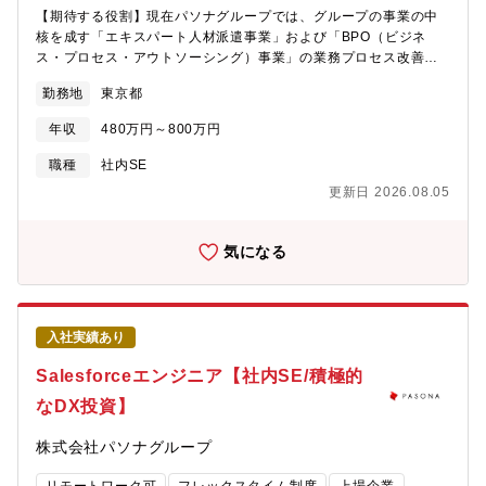
ムや社内インフラの設計・構築・運用を中心とした業務をお任せ
【期待する役割】現在パソナグループでは、グループの事業の中
します。運用・改善にとどまらず、新たな技術の導入やシステム
核を成す「エキスパート人材派遣事業」および「BPO（ビジネ
の最適化など、より良いIT環境を自ら企画・実現できる機会も豊
ス・プロセス・アウトソーシング）事業」の業務プロセス改善と
富です。これまで培った経験を活かしながら、社内ITインフラの
業務基幹システムを刷新する「Da Vinci（ダヴィンチ）プロジェ
価値向上を牽引するエンジニアとしてご活躍いただくことを期待
勤務地
東京都
クト」を推進中です。今回、このプロジェクトにおいて会計領域
しています。キャリアの先には、情報システム部門全体を支える
を担当するアソシエイトPMを増員・募集します。 【Da Vinci(ダ
ゼネラリストとして組織をリードする道も、社内インフラの設
年収
480万円～800万円
ヴィンチ)プロジェクト】「DaVinci プロジェクトは未来のパソナ
計・構築・運用を極める技術スペシャリストとして専門性を磨く
作り」と宣言されている重要プロジェクトです。これまで、パソ
職種
社内SE
道もあります。あなたの志向や強みを活かし、自分らしいキャリ
ナにおける業務プロセスと基幹システムは、エキスパート人材派
アを築ける環境です。【ポジションの魅力】■NTTデータグループ
更新日 2026.08.05
遣事業を前提として維持運用を重ね、ホスピタリティの高いサー
の安定した基盤のもと、社内ITインフラ全般（サーバ・ネットワ
ビス、コンプライアンス適合レベルの高い業務を確立し、実績を
ーク・クラウド・セキュリティ）に幅広く携わることができま
積み重ねてきました。その一方で、成長を続ける BPO 事業への対
気になる
す。■単なる運用だけでなく、実際に手を動かして構築・改善に取
応、法制度改訂対応、デジタル化の進展によるクライアント企業
り組める裁量があり、コンサルタントや経営企画など他部門とも
との連携、エキスパートスタッフとのコミュニケーション形態の
連携しながら、コーポレート全体のITを支えるやりがいを実感で
多様化といった事業環境の変化に対して、スムーズな対応が困難
きます。■会社としても、毎年人員的にも売り上げ規模的にも拡大
となるケースが顕在化していました。こういった課題を解決し、
を続けており、成長フェーズの組織で多様な経験を積みたい方に
入社実績あり
事業収益面でのさらなる成長、そしてスタッフ一人ひとりに寄り
最適な環境です。■想定のキャリアパス：まずは運用・保守からス
添ったより質の高いキャリアサポートを実現するために、Da
Salesforceエンジニア【社内SE/積極的
タートし、意欲や実績に応じて設計・構築、セキュリティ領域ま
Vinci プロジェクトが発足しました。2024年から本格的な設計フ
で段階的に業務範囲を拡大できます。将来的には情報システム部
なDX投資】
ェーズをスタートし、現在プロジェクトは基本設計フェーズから
門全体を俯瞰し、コーポレートITの中核人材として成長できるキ
詳細設計フェーズへと順調に移行する段階にあります。【具体的
ャリアパスが描けます。【組織構成】情報システム部 情報シス
株式会社パソナグループ
職務内容】請求や支払、経費精算、ホールディングス共通の会計
テム担当人員構成：部長1名、課長代理3名【募集職階】課長代理
システムとの連携など主に会計領域を担当頂く想定です。設計・
クラス【求められる人物像・志向性】・状況に応じ柔軟に対応で