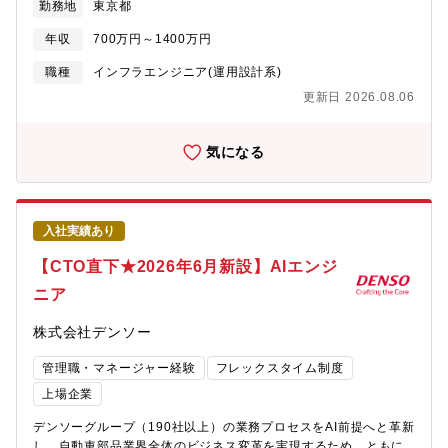
勤務地
東京都
ネージドサービスをお客様に適用するためのアセスメントやサー
ジメントシステムを、継続的に運用することをミッションとして
ビス開発・導入を推進を実施できる人材が大幅に不足している状
います。主副担当制を導入することで属人化しがちな運用を標準
年収
700万円～1400万円
況です。経験のある人材を補強し、早期勝ちパターンを作ってい
化し、AIを積極的に活用しながら、情報資産管理の観点から全社
きたいと考えています。【職務内容】本ポストでは、これまで当
のセキュリティレベル向上を推進します。また、ISMS・Pマーク
職種
インフラエンジニア(運用設計系)
社が様々なお客様に領域(ネットワーク,データセンタ等)毎のサー
の安定した運用を実現する仕組みを設計・構築し、ラクスグルー
更新日 2026.08.06
ビスメニューでご提供してきた運用保守業務を統合し、新たなIT
プの継続的な成長に貢献する専門組織を目指しています。【配属
インフラ運用保守サービスを企画しご提供する取り組みを進めて
組織】コーポレートIT統括部 情報セキュリティ部 ―
います。この取り組みを推進するため、以下のような業務をお任
セキュリティシステム課 ―セキュリティマネジメント
気になる
せいたします。ご本人のご志向やチーム状況を踏まえて、複数業
課 ★こちらでの配属予定です 情報システム部（大
務に携わっていただく想定です。・サービス企画：この取り組み
阪） ―クラウドサービス課 ―東京IT基盤
は2024年度後半から始まったばかりです。よりよいサービスに育
課 ―ITデバイス管理課 業務システム部 ―
てていくため、サービス自体の検討およびメニュー開発、価格調
業務システム推進課1課 ―業務システム推進課2
入社実績あり
整、体制構築なども行っていただきます。・運用コンサルティン
課 ―AX推進課 ―データ活用推進課【ポジショ
グ：上記サービスを提供するために、お客様向けに運用コンサル
ンの魅力】・サービスレベル管理の仕組みに携わることが出来る
【CTO直下★2026年6月新設】AIエンジ
ティングを実施し、効率的に運用サービスをご提供するための土
サービスレベル対応業務の企画～導入～運用～管理を通じて、サ
ニア
台を整えます。・運用保守業務：運用保守チームのマネジメン
ービスレベル管理を強化する仕組みを考案・構築する業務に携わ
ト、要員調整等を中心に、チームリーダーとして運用保守業務を
ることができます。・成長中企業で「財務基盤安定×キャリアアッ
株式会社デンソー
行っていただきます。・運用保守の業務／プロセス改善及びサー
プ」を両立同社は創業以来増収増益となっており、安定した財務
ビスへの反映：実際に運用保守を行う中で、必要に応じて生成AI
基盤でありながら、今後も事業成長のため、投資・体制強化を進
管理職・マネージャー経験
フレックスタイム制度
等の最新技術を用いながら業務やプロセスの改善も実施いただき
めています。社員数の増加に伴い、情報システム面もタイムリー
ます。また、運用保守業務の中で見えた課題をもとに、新サービ
に拡大・運用の最適化をしていくことが必要です。そのため、既
上場企業
スの強化に活かしていただくことも期待します。【組織のミッシ
存の方法にとらわれず、新しいチャレンジを推奨しています。
デンソーグループ（190社以上）の業務プロセスをAI前提へと革新
ョン】当事業本部は金融・公共・法人といった様々な顧客に対し
し、自動車部品業界全体のビジネス変革を実現するため、ともに