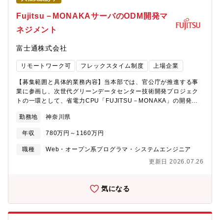
上を抱える課題解決プラットフォームを自社内に保有しており、
クライアントの課題感・フェーズ感に合わせ、同社社員が外部人
Fujitsu－MONAKAサーバのODM開発マ
材を活用しながら、戦略立案から実行支援までを一括して実施す
ネジメント
る新しいコンサルティングサービスを提供しています。■コンサル
×事業開発のハイブリットキャリア形成DXコンサルだけでなく、
富士通株式会社
自社プロダクトの展開や、大手企業の新規事業開発コンサルティ
ングの経験を積むことができます。■日本一従業員満足度の高いコ
リモートワーク可
フレックスタイム制度
上場企業
ンサル会社へ日本一従業員満足度の高いコンサル会社を目指すた
めにESプロジェクトを実施しています。入社したての社員から
【募集範囲と具体的業務内容】当本部では、官公庁が推進する事
CEOまで幅広く参加し、それぞれのポジションから活発な意見交
業に参画し、次世代グリーンデータセンター技術開発プロジェク
換が行われています。
トの一環として、省電力CPU「FUJITSU－MONAKA」の開発を
行っています。本ポジションでは、FUJITSU－MONAKAを採用し
勤務地
神奈川県
たデータセンター／AIシステム向けサーバ開発において、海外
ODMベンダーと連携しながら開発推進を行う業務を担当いただき
年収
780万円～1160万円
ます。【具体的には】・海外ODMベンダーとの仕様調整・技術的
なディスカッション・サーバHW構成検討、設計内容のレビューお
職種
Web・オープン系プログラマ・システムエンジニア
よび課題整理・開発スケジュール・進捗の管理、設計完了後のフ
更新日 2026.07.26
ォローアップ・試作・評価・量産立ち上げに向けたODMとの調
整・関連部署（CPU開発、システム、品質、製造など）との連携
すでに開発が進行しているプロジェクトに参画し、ODMと日常的
気になる
にやり取りしながら、実務の中で開発を前に進めていく役割とな
ります。将来的には、次期CPUを搭載したサーバ開発に関与する
機会もあり、継続的に最先端のサーバ開発に携わることができま