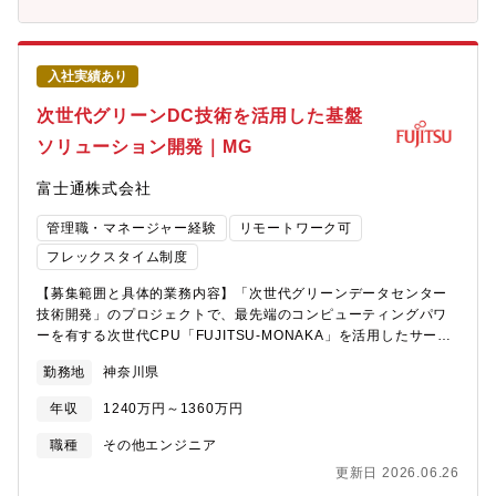
があります。研究開発部門のため、、構想立案から実装・展開ま
タイム無しのフレックスタイム制、子育て、介護、私用問わず私
で一気通貫の業務を経験できます。【働き方】ファクトリーイノ
生活に合わせた働き方が実現可能。 ・サテライトオフィスは
ベーションセンターSE・DX開発室は、2025年に新しく設置され
1,900拠点で場所を選ばず勤務可。・ドレスコードの自由化や、活
た組織です。オフィスは神戸造船所内に新設されたビルの最上階
き活きと働くための社内カルチャーの変革にも積極的に取り組み
入社実績あり
で、フリーアドレス制を採用しており快適な職場環境です。当社
中。 ■キャリアについて ・自律的なキャリア形成を推進し、グル
は出社での勤務を原則としていますが、育児、介護等によるリモ
次世代グリーンDC技術を活用した基盤
ープ全体でポスティング制度やFA制度が利用可能。 ・各部組織エ
ートワークも柔軟に対応しています。メンバーは、さまざまなバ
ンゲージメントを高める活動にも力を入れており、定着する職場
ソリューション開発｜MG
ックグランドを持った方がおり、キャリア採用の方も活躍してい
環境の風土醸成が心がけられております。
ます。【同社について】・三菱グループの創業者岩崎彌太郎は政
富士通株式会社
府より工部省長崎造船局を借り受け、長崎造船所と命名して造船
事業を開始したことを契機に1884年に創業した同社は発電プラン
管理職・マネージャー経験
リモートワーク可
トなどの社会インフラ、船舶、航空機などの輸送機器、大型ロケ
ットなどの宇宙機器に至るまで、エンジニアリングとものづくり
フレックスタイム制度
のグローバルリーダーとして、社会を牽引しております。・直近
【募集範囲と具体的業務内容】「次世代グリーンデータセンター
2024年度決算で受注高7兆0,712億円 売上収益5.0271兆円、当
技術開発」のプロジェクトで、最先端のコンピューティングパワ
期利益2,454億円等いずれも過去最高値であり、NO1重工業メー
ーを有する次世代CPU「FUJITSU-MONAKA」を活用したサービ
カーでありながらさらに成長をしております。・在宅勤務、時間
スプラットフォームをお客様に提供するための基盤ソリューショ
単位年休、フレックスタイム制度導入、えるぼし」「くるみん」
勤務地
神奈川県
ンの開発マネジメントを行います。また、「FUJITSU-
の各認定等ワークライフバランスを整えた働き方が可能です。・
MONAKA」の顧客訴求に向けた商談対応にも携わっていただきま
パソナから入社実績が多数あり、選考フローを熟知しております
年収
1240万円～1360万円
す。【期待する役割やミッション】本ポジションでは、次期富士
ので、内定まで丁寧にフォロー致します。
通製Arm?プロセッサ「FUJITSU-MONAKA」を最大限に活かすユ
職種
その他エンジニア
ースケースを想定し、顧客課題の解決に向けたソリューション開
更新日 2026.06.26
発の担当として、下位レイヤのOSから上位レイヤのライブラリま