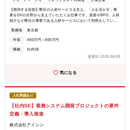
リモートワーク可
フレックスタイム制度
上場企業
開発には外部ベンダーが深く関わっています。外部ベンダーの方
きる人・自らの役割を限定せず会社、組織等の課題を発見し積極
達と協力しながら、設計ドキュメントレビュー、社内関係各所と
的に取り組める人・企画～オペレーションまで自らも手を動かし
【期待する役割】弊社の人材サービスを支え、「人を活かす」事
の調整といったさまざまなプロジェクトワークに関わり、プロジ
て取り組める人
業をDXの分野から支えていただくお仕事です。派遣やBPO、人材
ェクトを成功に導くためにご尽力頂きます。【やりがい】パソナ
紹介など弊社の事業である人材サービスにおいて利用をしている
グループの事業の中核を成す、重要な基幹システムが対象です。
営業管理ツール【Salesforce】をご担当いただきます。ユーザ部
さまざまなドメイン課題を技術的にどう解決していくかの具体フ
勤務地
東京都
門と一体となり、活用の促進、および、開発・運用のマネジメン
ェーズを、今後の保守性や拡張性も加味しながら考え、取り組ん
トをお任せします。パソナでは数千名のユーザーがSalesforceを
でいただくことができます。また、プロジェクトに参加する頼も
年収
480万円～800万円
利用しており業務に欠かせない基盤となっています。ユーザー部
しいチームメンバー、プロジェクト関係者達と協力しあって、パ
門の要望に沿ったカスタマイズを適宜実施しており、カスタマイ
職種
社内SE
ソナグループの次世代システムを構築するプロセスは、きっとご
ズによってユーザーの利便性が高まる様子を間近で見ることがで
自身のキャリアとしても、申し分ない経験になるはずです。本プ
更新日 2026.08.05
きる環境です。【具体的職務内容】■Salesforceの日常的な運用・
ロジェクトでは最新技術を積極的に採り入れています。生成 AI を
管理・ユーザー管理（アカウント発行、ロール・プロファイル・
はじめ、クラウドインフラ、マイクロサービスアーキテクチャと
権限セットの設定）・データ管理・メンテナンス・ダッシュボー
気になる
いった、先進的・進歩的な技術を活用したシステム開発に取り組
ドやレポートの作成・ヘルプデスク業務■機能拡張、改修・ユーザ
んで頂くことができます。これらに限らず、新しくトライしてみ
ー部門からの要望のヒアリング、要件定義、ベンダーと協力しな
たい技術があればどんどん提案ができるプロジェクトです。【組
がらの実装、テスト、本番化、定着支援・オブジェクトやカスタ
織構成】パソナグループ グループDX統括合計：163名(2024年6
ム項目の作成、改修、メンテナンス・業務自動化、新機能の提案■
月現在)デジタル戦略部：DX推進のための採用・育成、外販プログ
入社実績あり
外部ツール、システムとの連携・MAツールや社内システムとの連
ラム企画提供・PR等サービスデザイン部：HRソリューションへ
携【組織構成】パソナグループ グループDX統括合計：163名
【社内SE】業務システム開発プロジェクトの要件
のAIを含む先端技術の活用促進デジタルプラットフォーム部：ビ
(2024年6月現在)デジタル戦略部：DX推進のための採用・育成、
ジネスシステムプラットフォーム、ネットワーク・セキュリテ
定義・導入推進
外販プログラム企画提供・PR等サービスデザイン部：HRソリュ
ィ、デバイス・ファシリティ※所属人数は5年で1.5倍に拡大※中
ーションへのAIを含む先端技術の活用促進デジタルプラットフォ
途：新卒＝75：25※女性比率4割【魅力】■ワークライフバラン
株式会社アイシン
ーム部：ビジネスシステムプラットフォーム、ネットワーク・セ
ス：残業時間20～30H/月、男女問わず子育てに理解のある環境■