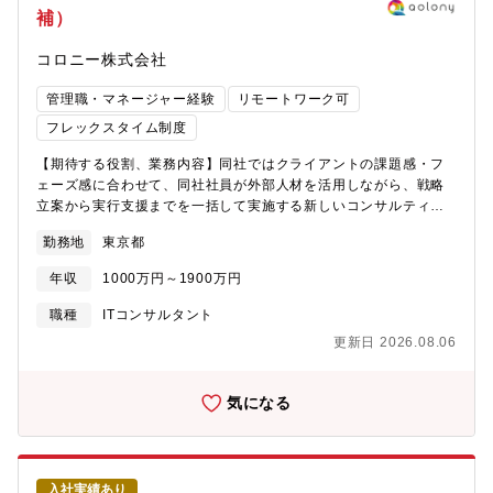
補）
DX（デジタルトランスフォーメーション）を推進しています。<
参考>AX for Trustを実現する あずさ監査法人の監査
コロニー株式会社
DXhttps://kpmg.com/jp/ja/home/services/audit/digital-
audit.html【イグニッションセンターについて（就業場所）】
管理職・マネージャー経験
リモートワーク可
https://home.kpmg/jp/ja/home/campaigns/2018/11/kpmg-
ignition-tokyo.html【ポジションの魅力】★日本トップ4である
フレックスタイム制度
「4大監査法人」の1つで、日本最大級のアカウンティングファー
【期待する役割、業務内容】同社ではクライアントの課題感・フ
ムです。★監査業務を支える分析ツール・業務支援ツールを内製
ェーズ感に合わせて、同社社員が外部人材を活用しながら、戦略
で開発・運用し、現場の業務高度化と効率化を直接リードできま
立案から実行支援までを一括して実施する新しいコンサルティン
す。★子会社リスクスコアリングや証憑改ざん検知、不正リスク
グサービスを提供しています。■コンサルティング実業務推進（実
検知モデルなど、不正・リスク領域に直結するデータ分析基盤の
勤務地
東京都
際の案件をプロジェクトマネージャーとして推進）■クライアント
構築に携わることが可能です。★社内AIツールやプロジェクト管
との関係構築、案件受注に向けた提案■同社での新規事業開発推進
理ツールの開発を通じて、最新テクノロジーを活用した業務変革
年収
1000万円～1900万円
（業務提携等含む）【プロジェクト事例】■新規事業の立案、事業
を推進しながら、ビジネス理解と開発スキルを同時に高められる
開発支援/イノベーション推進支援■新規サービスのマーケティン
環境です。★ＷＬＢが整った環境：7時間勤務で、平均残業時間は
職種
ITコンサルタント
グ・営業実行支援■DX戦略策定、導入・実装支援■AI戦略のプラン
40時間程度（8時間勤務に換算すと残業時間は20時間程度）
更新日 2026.08.06
ニング、AIの活用も踏まえた全社BPR支援■セキュリティガバナン
ス関連プロジェクト【おすすめポイント】■創業以来7期連続で右
肩上がりの売上・利益成長を続けているを急成長中のコンサルテ
気になる
ック企業です。■フレックス勤務可能かつリモート比率も高いた
め、ライフスタイルに合わせた働き方を実現することができま
す。■豊富な「エキスパート人材」ネットワークを活用した独自の
オーケストラ型コンサルティング各分野のエキスパート1,000名以
入社実績あり