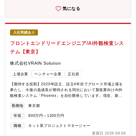
PDM（Product Development Manager）を募集します。
の“前に進む力”を担う立場です。また、グローバル規模の営業・生
Phoenix Edgeのプロダクト開発責任者として事業・技術・顧客を
気になる
産データに触れながら、AI・デジタル技術を経営判断や業務改善
つなぐ役割を担って頂きます。・AI外観検査ハードウェア
に結びつけるDXに、全体設計の視点で関われます。テーマ設定の
_Phoenix Edgehttps://vrain.co.jp/dl_phoenix-edge/【業務内
段階から関与できるため、IT導入ではなく DXの本質（業務改革・
容】■プロダクト戦略立案・Phoenix Edgeの中長期プロダクトロ
合意形成・定着） を身につけられる点も大きな魅力です。チーム
ードマップ策定・市場調査および競合分析、新機能・新サービス
は現場理解を大切にし、意見を出し合ってロジカルに合意形成を
入社実績あり
の企画立案、事業戦略の策定および推進■要件定義・企画推進・顧
進める文化が根付いています。DXを独りよがりにせず、チームで
客課題のヒアリングおよび要件整理、プロダクト要件定義・UI/UX
フロントエンドリードエンジニア/AI外観検査シス
成果をつくる風土があり、安心してチャレンジできる環境です。
改善企画、PoC企画および推進■開発マネジメント・AIエンジニ
将来的には、DX推進リーダー、大型プロジェクトの責任者、IT推
テム【東京】
ア、ソフトウェアエンジニアとの開発推進・構造設計エンジニ
進室の中核メンバー・マネジメント候補といったキャリアが開け
ア、回路設計エンジニアとの連携、開発スケジュール管理・リソ
ます。
株式会社VRAIN Solution
ース管理および進捗管理、品質管理およびリスクマネジメント■顧
客折衝・事業推進・顧客への技術提案、導入プロジェクト推進、
上場企業
ベンチャー企業
正社員
事業拡大に向けた施策立案【本ポジションの魅力】■成長市場でプ
ロダクトを育てられるPhoenix Edgeは製造業向けのエッジAIプラ
【期待する役割】2020年設立、設立4年目でグロース市場上場を
ットフォームであり、AI画像検査、IoT、リアルタイムデータ処
果たし、今後の急成長が期待される同社において製造業向けAI外
理、トレーサビリティ、異常検知といった製造業のDXで需要が高
観検査システム「Phoenix」を自社開発しています。現在、新機
い領域に携わります。市場そのものが拡大しているため、プロダ
能開発やUI/UX刷新、新プロダクト立ち上げなど、新規開発フェー
クトを成長させる経験を積みやすい環境です。■ハードウェアとソ
勤務地
東京都
ズの真っ只中です。本ポジションはフロントエンドリードとして
フトウェアの両方に携われる本ポジションはAIエンジニア、ソフ
プレイングマネージャーの立場で開発全体を牽引いただきます。
トウェアエンジニア、機械設計、回路設計とも連携します。AIだ
年収
900万円～1200万円
少人数チーム（2～3名）で自分の裁量で設計・実装だけでなく、
けでなく、実際の製造設備まで含めたプロダクト開発を経験でき
チームや組織の開発プロセス・文化を作る経験も可能です。さら
職種
ネット系プロジェクトマネージャー
る人材は市場でも比較的少なく希少性の高いキャリアにつながり
に、新プロダクトの技術選定やアーキテクチャ検討にも深く関わ
ます。【同社について】・2020年設立のスタートアップで設立4
更新日 2026.08.06