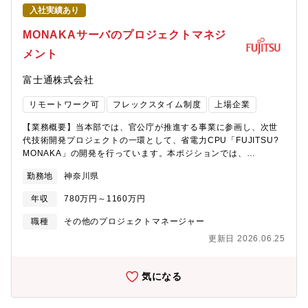
す。【期待する役割やミッション】本ポジションは、FUJITSU－
入社実績あり
MONAKA搭載サーバの開発プロジェクトにおける実務担当者とし
て、マネージャーおやリーダの方針のもと、海外ODMベンダーお
MONAKAサーバのプロジェクトマネジ
よび社内技術者と連携しながら、具体的な開発・契約業務を推進
メント
していただく役割です。（例）・海外ODMベンダーとの仕様調
整、技術的な質疑応答・サーバHW構成に関する設計内容の確認・
富士通株式会社
レビュー対応・開発中に発生する技術課題・設計課題の整理およ
び対応検討・開発スケジュールに沿った進捗確認、課題のエスカ
リモートワーク可
フレックスタイム制度
上場企業
レーション・開発・製造に関わる契約条件の整理、社内調整サポ
ート・試作・評価・量産立ち上げフェーズにおけるODMとの調整
【業務概要】当本部では、官公庁が推進する事業に参画し、次世
業務・社内関係部署（CPU、システム、品質、製造など）との技
代技術開発プロジェクトの一環として、省電力CPU「FUJITSU?
術・業務調整※ODMと直接やり取りしながら、開発を前に進める
MONAKA」の開発を行っています。本ポジションでは、
実務が中心となります。※マネージャやリーダと密に連携し、判
FUJITSU?MONAKAを採用したデータセンター／AIシステム向け
断が必要な事項は相談・報告しながら進める体制です。【仕事の
勤務地
神奈川県
サーバ開発において、サーバ開発プロジェクト全体を対象とする
魅力・やりがい】・最先端CPU「FUJITSU－MONAKA」を採用
プロジェクトマネジメントチームのサブリーダクラスとして、リ
したサーバ開発の現場に深く関われる次世代グリーンデータセン
年収
780万円～1160万円
ーダおよびマネージャのもとで、実務を中心にプロジェクト運営
ター／AIシステムを支えるサーバ開発において、仕様検討から開
を支える役割です。プロジェクト全体の方針策定や最終判断はリ
職種
その他のプロジェクトマネージャー
発・量産フェーズまで、実務の中心として携わることができま
ーダ・マネージャが担いますが、本ポジションでは、日々発生す
す。自分の関与が製品として形になる実感を得られるポジション
更新日 2026.06.25
るタスクや調整業務を着実に実行し、プロジェクトが滞りなく進
です。・海外ODMベンダーと直接やり取りしながら開発を進めら
む状態を作ることを期待しています。【具体的な業務内容】・プ
れる海外ODM技術者とのメールやWeb会議を通じて、設計内容や
ロジェクト全体の進捗・課題管理の補佐（各チームからの情報収
気になる
技術課題を直接調整します。グローバルな開発現場を日常的に経
集、一覧化、更新/課題の状況整理、対応状況のフォロー）・プロ
験でき、英語での技術コミュニケーション力や調整力を実務を通
ジェクト会議体の運営支援（議事メモ作成、アクション管理、関
じて磨くことができます。・技術と業務の両面で幅広い経験が積