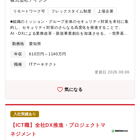
株式会社アイシン
きます。利用部門や関係部門、ベンダーと連携しながら、業務課
題の解決とシステムの定着・改善を推進していただきます。■具体
リモートワーク可
フレックスタイム制度
上場企業
的な業務内容・要件整理、要件定義、基本設計、詳細設計、テス
ト計画、テスト実施、品質確認・利用部門・関係部門との要件調
■組織のミッション・グループ全体のセキュリティ対策を本社に集
整、業務運用に合わせたシステム仕様の検討・ベンダーとの仕様
約し、セキュリティ対策のさらなる高度化を推進することで、
調整、進捗管理、品質確認などの開発推進・導入後の運用定着支
AI・DXによる業務改革・新規事業創出を加速させる。・世界基
援、改善提案、機能拡張の推進・業務システムにおける機能改
準・規格、法令、顧客要求を先読みし、重要な製品・事業を支え
善・高度化の企画推進Azure、TypeScript/JavaScript、C#、
勤務地
愛知県
る機微な情報を、ライフサイクル全体で継続的に守れる仕組みへ
SQL、Python、Git/GitHub◎求める人物像◎業務課題を整理し、
高度化する。■募集背景デジタル化により情報の価値と量が増える
関係者と連携しながらプロジェクトを着実に前へ進められる方を
年収
610万円～1140万円
一方、サイバー攻撃やサプライチェーンを起点としたリスクも高
求めています。相手の立場を理解しながら調整・推進できる方、
まっています。アイシンでは、重要な製品・事業を支える機微な
職種
ITアーキテクト
新しい技術にも前向きに取り組み、自ら学びながら実務に活かせ
情報を「安全に使える状態」で流通させ続けるため、管理システ
る方を歓迎します。また、将来的にプロジェクトやテーマを牽引
更新日 2026.08.06
ムの設計から運用までを一気通貫で高度化しています。今後は、
するリーダーとして成長したい意欲のある方を期待しています。
規制・顧客要求を踏まえた全社・グローバルでの仕組み化と継続
運用の実現が求められています。そこで、要件定義・アーキテク
気になる
チャ設計・運用設計を通じて、機微情報管理システムの全体設計
と推進をリードできる方を募集します。■業務のやりがい高度化す
るサイバー脅威に対し、グループ全体のセキュリティ戦略・対策
をリードし、経営基盤の強化に貢献できることが魅力です。グル
入社実績あり
ープおよびサプライチェーン全体の課題を自ら特定し、企画から
実行まで一貫して推進できます。また、グローバル環境で各拠点
【ICT職】全社DX推進・プロジェクトマ
を巻き込みながら、世界レベルのセキュリティ体制構築を主導で
ネジメント
きる環境があります。■職務内容機微な情報を扱う管理システムに