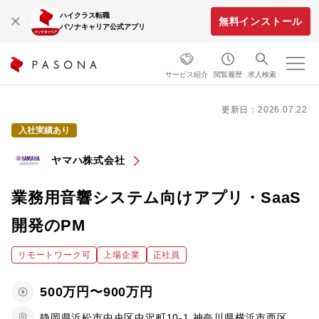
ハイクラス転職
無料インストール
パソナキャリア公式アプリ
サービス紹介
閲覧履歴
求人検索
更新日：2026.07.22
入社実績あり
ヤマハ株式会社
業務用音響システム向けアプリ・SaaS
開発のPM
リモートワーク可
上場企業
正社員
500万円〜900万円
静岡県浜松市中央区中沢町10-1,神奈川県横浜市西区