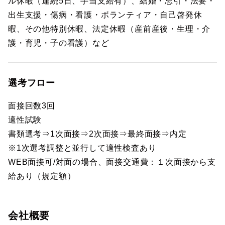
ル休暇（連続5日、手当支給有）、結婚・忌引・法要・
出生支援・傷病・看護・ボランティア・自己啓発休
暇、その他特別休暇、法定休暇（産前産後・生理・介
護・育児・子の看護）など
選考フロー
面接回数3回
適性試験
書類選考⇒1次面接⇒2次面接⇒最終面接⇒内定
※1次選考調整と並行して適性検査あり
WEB面接可/対面の場合、面接交通費：１次面接から支
給あり（規定額）
会社概要