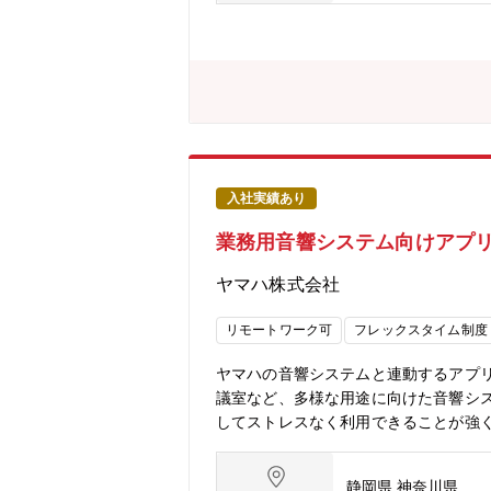
修、部門別研修 等・自己研鑽プ
きるものなど多数あります。＜＜
できます。・身に着けられる知識
務です＜＜スズキならではの仕事のや
通じ、将来に生きる人脈形成が行えます
できる。【歓迎要件】■IT関係資格取得
ジメント経験がある方■経理業務経験が
入社実績あり
業務用音響システム向けアプリ・
ヤマハ株式会社
リモートワーク可
フレックスタイム制度
ヤマハの音響システムと連動するアプリ
議室など、多様な用途に向けた音響シ
してストレスなく利用できることが強
たいと考えており、その構想の実現をリー
amaha.com/products/proaudi
静岡県 神奈川県