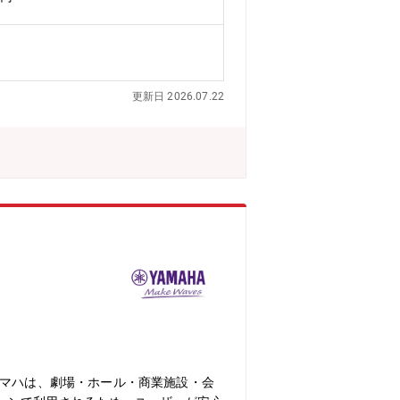
スケジュールの作成、マイルストーンの
海外開発拠点との連携、納品物の品質管
引するリーダーとして、複数の開発者を
役割
更新日 2026.07.22
ヤマハは、劇場・ホール・商業施設・会