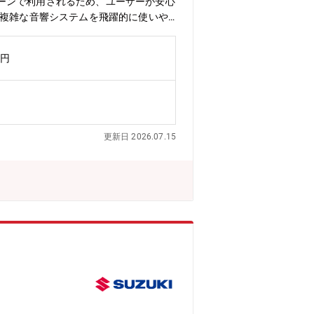
ーンで利用されるため、ユーザーが安心
、複雑な音響システムを飛躍的に使いや
ビスのURL】https://jp.ya
テムと連携するアプリやSaaSの開発プロジェクトにお
万円
を含めたシステム全体に関わる技術選
現可能な要求仕様、要件の定義・複雑な
、組織全体の技術水準の底上げ【役割】
長期的な技術戦略を策定・実行する役割
更新日 2026.07.15