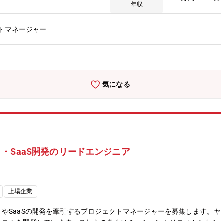
ネジメントを担当します。・開発戦略、計画の立案・進捗管理: 開発
年収
・課題解決: プロジェクトの阻害要因の早期発見と解消・外注管理: 
ェア開発部門や事業部門との合意形成【役割】ソフトウェアの開発を牽
トマネージャー
ーと密なコミュニケーションを取りつつ、開発プロジェクトを推進する
気になる
・SaaS開発のリードエンジニア
上場企業
やSaaSの開発を牽引するプロジェクトマネージャーを募集します。