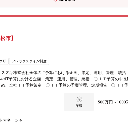
浜松市】
ク可
フレックスタイム制度
スズキ株式会社全体のIT予算における企画、策定、運用、管理、統括・
のIT予算における企画、策定、運用、管理、統括 〇 ＩＴ予算の中長
め、全社ＩＴ予算策定 〇 ＩＴ予算の予実管理、定期報告 〇 ＩＴ予
方針策定・IT予算管理システムの企画・開発・運用 〇 ＩＴ予算管
従来のスズキ株式会社単体からインドやその他の国も含めたグローバル
500万円～100
業務を強化するに当たり、ＩＴスキルを有し、上記の業務を実施できる
年収
実現する事で企業活動を維持、発展させます。・会社経営の要となるIT投
ッフとして成長できます。＜＜ 入社後の教育体制 ＞＞OJTで業務の
トマネージャー
に受講いただくことも可能です。社内には以下のような研修・教育