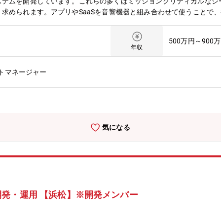
ステムを開発しています。これらの多くはミッションクリティカルなシ
求められます。アプリやSaaSを音響機器と組み合わせて使うことで
技術面でリードしていただけるエンジニアを求めています。【関連商品・サー
/software/provisionaire/index.html【業務内容】業務用音響シス
500万円～900
具体的で実現可能な要求仕様、要件に落とし込みます。・ハードウェア
年収
技術ロードマップの策定と実行・顧客要望の理解に基づく、技術的に実
ューティング・開発プロセスの標準化、若手エンジニアの指導を通じた
トマネージャー
経験を活かして、単一チームを超えた組織全体の技術課題を解決し、中
気になる
発・運用 【浜松】※開発メンバー