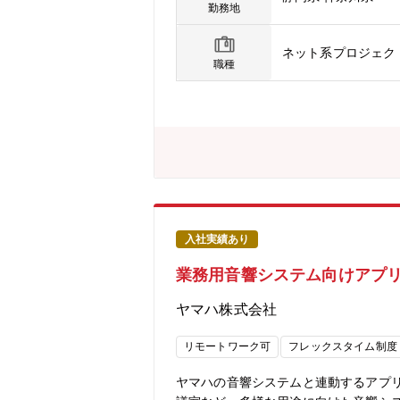
て、システム設計からリリースまでのマ
勤務地
設定、進捗のモニタリング・リスク管理
理・ステークホルダー管理: ハードウ
ネット系プロジェク
まとめ、社内・社外のステークホルダ
職種
入社実績あり
業務用音響システム向けアプリ
ヤマハ株式会社
リモートワーク可
フレックスタイム制度
ヤマハの音響システムと連動するアプリ