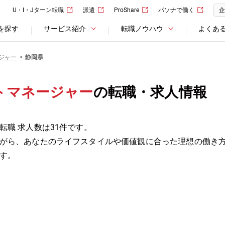
U・I・Jターン転職
派遣
ProShare
パソナで働く
企
を探す
サービス紹介
転職ノウハウ
よくあ
ジャー
静岡県
トマネージャー
の転職・求人情報
職 求人数は31件です。
がら、あなたのライフスタイルや価値観に合った理想の働き
す。