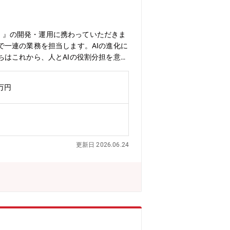
等）』の開発・運用に携わっていただきま
一連の業務を担当します。AIの進化に
はこれから、人とAIの役割分担を意識
化を楽しみながら、新しいやり方を一緒
販売／整備／部品販売／会計 等）につい
0万円
、 運用監視・不具合調査/改修などの
ング、ログ確認、原因調査、暫定対応、
等）、実装・検証、 展開後フォロー
時代に対応するため、販売店業務システムに
けるセールス／サービス（整備）など
更新日 2026.06.24
門のミッション >>【ビジョン】 デー
ルとフィジカルでお客様との接点を拡大
ス、そして繋がりを、 最も心地 よい
いい」サービスを追求し、販売店スタッ
称 ：IT本部 デジタル化推進部・配属
0（標準労働時間 8時間）・在宅勤務
ムーズに業務に適応し、成長できるよ
を習得する。 内容 : 業務に関連す