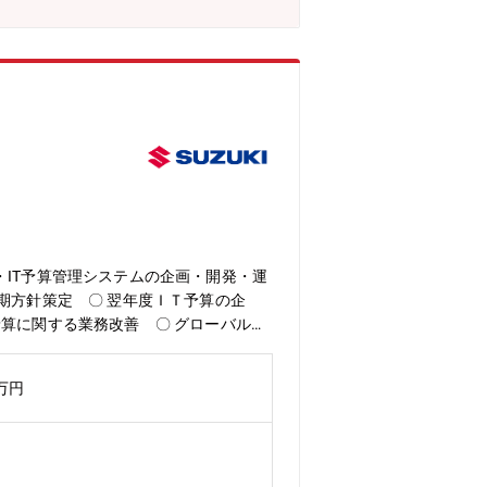
IT予算管理システムの企画・開発・運
期方針策定 〇 翌年度ＩＴ予算の企
算に関する業務改善 〇 グローバル
理システムの企画、開発、運用、管理＜
での管理、方針策定、ガバナンス強化が
0万円
人材を募集いたします。 ＜＜部門のミ
資に関わることで、IT技術者としてだけ
立ち上がりをサポートします。各自のご
があります。・全社教育 ：役職者研