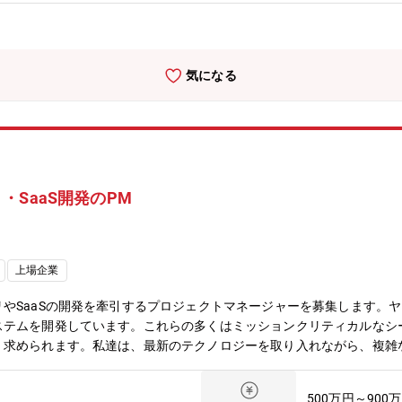
ログラム：英会話やプログラミング、その他業務で必要な
キャリアプラン ＞＞・役職 ：主任や係長、将来的に管理
・技術 ：予算全般の運用・管理・統制手法、しくみ・環境
りがい ＞＞社内外の様々なシステム担当者、セキュリティ担当者、業
気になる
。＜＜ 求める人物像 ＞＞・自ら提案し実行できる方を希望します。
者歓迎します（基本/応用情報技術者試験、Microsoft認定資格他）
ある方
SaaS開発のPM
上場企業
やSaaSの開発を牽引するプロジェクトマネージャーを募集します。
ステムを開発しています。これらの多くはミッションクリティカルなシ
く求められます。私達は、最新のテクノロジーを取り入れながら、複雑
ドしていただける、プロジェクトマネージャーを求めています。【関連商品・サ
o/software/provisionaire/index.html【業務内容】音響システム
500万円～900