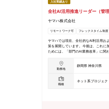
入社実績あり
全社AI活用推進リーダー（管
ヤマハ株式会社
リモートワーク可
フレックスタイム制度
ヤマハでは現在、全社的なAI利活用お
策を展開しています。今後は、これに加
ためには、「部門のAI業務改革」に関
性と推進力を兼ね備えたリーダー人材の
キュリティ・ガバナンスを設計・実装し
静岡県 神奈川県
す。【業務内容】全社的なAIの利活用
勤務地
たPoC・プロトタイプ開発・業務課題
新AI技術のリサーチおよび社内展開●
ネット系プロジェク
スに配慮した開発ルール・ガイドライン
職種
トマネジメント・全社横断でのAI業務