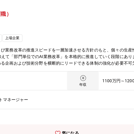
理職）
上場企業
よび業務改革の推進スピードを一層加速させる方針のもと、個々の生産
えて「部門単位でのAI業務改革」を本格的に推進していく段階にあり
わる企画および技術分野を横断的にリードできる体制の強化が必要不可
確保が急務となっています。社内AI利活用を技術面から牽引し、全社
、生成AI基盤の整備、技術教育、PoCから本番展開までの支援を通じ、
1100万円～120
および業務改革の推進を主導いただき、以下の業務を担っていただくこと
年収
の整理と、生成AIを活用した改善テーマの企画・立案・PoC（概念実
 AI開発環境の構築・開発方針策定・生成AI・機械学習に必要な開発基
トマネージャー
の整備・標準化された開発プロセスの設計やツール選定・技術評価● 
改革テーマの整理・優先順位化・関係部門・外部パートナーと連携した
気になる