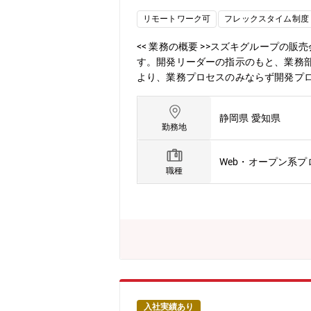
リモートワーク可
フレックスタイム制度
<< 業務の概要 >>スズキグループ
す。開発リーダーの指示のもと、業務部
より、業務プロセスのみならず開発プロ
し、AI活用を前提とした業務プロセス
に形にしていける仲間を募集しています。
静岡県 愛知県
て、開発リーダーの方針のもと、 要
勤務地
実務を担当。（開発はパートナー企業
不具合修正、回答作成、ナレッジ更新）
Web・オープン系
（AI活用施策の実装・運用を含む）<<
職種
対してもビジネスの要求にこたえる迅速
様々な部門と協力しながら、お客様目線
タとテクノロジーの力で、顧客の期待に
し、顧客中心の思想に基づき、高度なデ
形で、デジタル上で提供し続ける本業
フへ提供することでお客様へよりよい体
拠点 ：浜松駅北オフィス・フレック
利用状況 ：推奨していない<< 入社
う、以下の教育体制とフォロー体制を整
入社実績あり