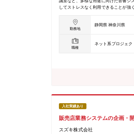
議室など、多様な用途に向けた音響シ
してストレスなく利用できることが強く
すくしたいと考えており、その構想の実現を
maha.com/products/proaudio
静岡県 神奈川県
いて、顧客の要望を技術的に解釈し、
勤務地
定・アーキテクチャ設計・中長期的な
技術課題の解決や、障害のトラブルシ
ネット系プロジェク
ソフトウェア開発に対する深い知識と
職種
入社実績あり
販売店業務システムの企画・開
スズキ株式会社