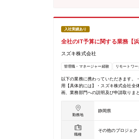
入社実績あり
全社のIT予算に関する業務【
スズキ株式会社
管理職・マネージャー経験
リモートワー
以下の業務に携わっていただきます。・
用【具体的には】・スズキ株式会社全体
画、業務部門への説明及び申請取りまと
（スズキグループ）でのＩＴ予算管理、
＜採用背景 ＞＞ＩＴ予算について、
静岡県
必要になってきました。ＩＴ予算関連
勤務地
ッション、PR＞＞・適切なIT投資を
でなく、 財務や経営の視点を持つスタ
その他のプロジェク
経験や状況に応じて、社内外の研修
職種