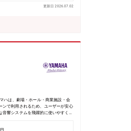
知識、 ビジネススキルなど受講で
更新日 2026.07.02
職へとキャリアアップすることが
 ： 基本は浜松駅北オフィス勤
務部門の方々とのコミュニケーションを
・困難なことにも地道に取り組むことが
■プロジェクトリーダー、プロジェクトマネ
ヤマハは、劇場・ホール・商業施設・会
ーンで利用されるため、ユーザーが安心
な音響システムを飛躍的に使いやすくし
ービスのURL】https://jp.y
と連携するアプリやSaaSの開発プロジェクトにおい
万円