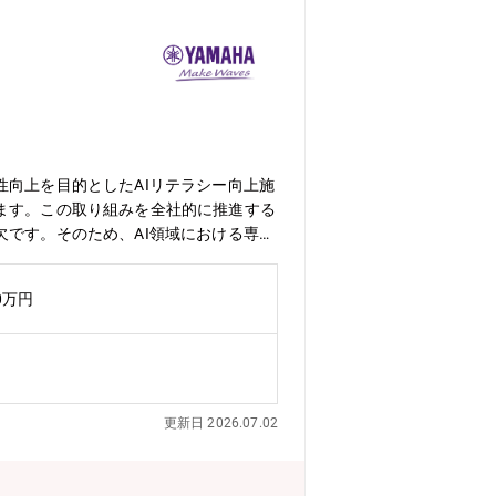
性向上を目的としたAIリテラシー向上施
ます。この取り組みを全社的に推進する
欠です。そのため、AI領域における専門
共通のAIアーキテクチャ、開発標準、セ
全社KPI達成に貢献していただきま
0万円
を想定しています。● 生成AIを活用し
証）およびプロトタイプ開発のリード・最
盤の企画・設計・セキュリティやガバナン
部門横断での業務改革推進・プロジェク
プロジェクト推進
更新日 2026.07.02