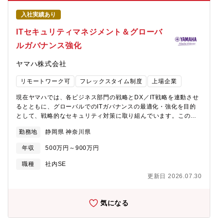
たちで設計・構築することができ、ITという切り口から事業に直
接貢献することで大きなやりがいを感じることができます。※具
入社実績あり
体的な業務・プロジェクト例・次世代新工場建設に必要なITイン
フラ構築プロジェクトのマネジメント更地に工場を建築する際に
ITセキュリティマネジメント＆グローバ
必要な構内やインターネット等のネットワーク構築を現地の建築
ルガバナンス強化
業者等と計画し、完成まで進捗管理します。・デジタルワークプ
レイスの活用企画・実行戦略立案、達成までのプロジェクト管
ヤマハ株式会社
理、運用スマホやVDI等を利用し社員がどこからでも業務ができる
ように、必要なIDの連携や業務に必要なデジタルツールの選定・
リモートワーク可
フレックスタイム制度
上場企業
運用を行います。・クラウド活用やセキュリティ強化など、ITイ
ンフラ全般に関わる企画と管理Teamsやbox等既に活用している
現在ヤマハでは、各ビジネス部門の戦略とDX／IT戦略を連動させ
もの以外にも今後必要なサービスを選定し、導入・運用を担当し
るとともに、グローバルでのITガバナンスの最適化・強化を目的
ます。オンプレミスでは、社員のユーザアカウント管理、Oracle
として、戦略的なセキュリティ対策に取り組んでいます。この戦
等の仮想サーバや社内LAN、WANといった業務継続に必要なITイ
略的なセキュリティ対策は、グループIT規程遵守状況のモニタリ
ンフラを運用します。【部門のミッション、ビジョン】ビジョ
勤務地
静岡県 神奈川県
ング、階層別のセキュリティ教育、インシデントの迅速な把握と
ン：スズキグループの持続的成長のために、デジタル技術を活用
速やかで円滑な対応など、多岐にわたる取り組みとして企画・推
して効率的に行動できるIT組織となる・お客様に革新的なソリュ
年収
500万円～900万円
進する必要があります。本ポジションは、これらの施策を中核と
ーションを提供するために、ITシステムをグローバルに開発す
なって牽引するリーダーとして、戦略立案から実行推進までを担
職種
社内SE
る。・”One fact One place"でデータを一元管理し、適切なテク
う重要な役割です。こうした役割を通じて、グローバル全体での
ノロジーを活用してデータに基づく意思決定を支援する。・グロ
更新日 2026.07.30
セキュリティレベルの底上げとガバナンス強化を実現していただ
ーバルの社内・社外のスタッフと共に、効果が大きいシステムを
くことを期待しています。このような背景から、当該施策の高度
短期間で提供できるようになる。【配属部署】・配属先：IT本
化および着実な推進に向けて、外部からの知見や経験を積極的に
気になる
部 IT基盤部IT本部は、IT基盤部、デジタルエンジニアリング部、
取り入れるべく、リーダーシップを発揮し即戦力として活躍でき
ITシステム部、デジタル化推進部の4つの部で構成されています。
る人材を採用することとしました。【業務内容】サイバーセキュ