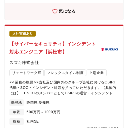
■プロジェクトリーダー、プロジェクトマネジメント経験がある方
のセキュリティ対策のプロジェクトを主導し、 国内外グループ
■経理業務経験がある方
会社のメンバーと共にグループのセキュリティ強化を進めていま
気になる
す。<< 配属部署 >>・配属される部門名称： IT本部 IT基盤部
IT基盤部の中でサイバーセキュリティを担当するチームに配属予
定です。 20代・30代の若いメンバーが多く、協力しながら熱心
に仕事に取り組んでいます。 関係がフラットでコミュニケーシ
入社実績あり
ョンがしやすく、キャリア採用の方でもすぐに活躍ができる職場
で、困ったことがあればすぐに上長や課員に伝えられます。・配
【サイバーセキュリティ】インシデント
属拠点：浜松駅北オフィス・フレックス適用：有・就業時間：フ
対応エンジニア【浜松市】
レキシブルタイム 6:30～22:00（標準労働時間 8時間）・在宅勤
務利用状況：個人の裁量により利用可能です。毎日出社する人か
スズキ株式会社
ら週1程度の人まで様々です。<< 入社後の教育体制 >>OJTで業務
の立ち上がりをサポートします。各自のご経験や状況に応じて、
リモートワーク可
フレックスタイム制度
上場企業
社内外の研修に受講いただくことも可能です。社内には以下のよ
うな研修・教育があります。・全社教育：役職者研修、部門別研
<< 業務の概要 >>当社及び国内外のグループ会社におけるCSIRT
修 等・自己研鑽プログラム：英会話やプログラミング、その他
活動・SOC・インシデント対応を担っていただきます。【具体的
業務で必要な知識、ビジネススキルなど受講できるものなど多数
には】・CSIRTのメンバーとしてCSIRTの運営・インシデントの
あります。<< キャリアプラン >>【役職】係長、将来的に管理職
監視・分析・対応・インシデント対応プロセス・CSIRT業務の改
へとキャリアアップすることができます。【キャリアプラン】各
勤務地
静岡県 愛知県
善<< 採用背景 >>昨今、サイバー攻撃により社内システムに障害
種セキュリティ領域に経験を広げていくことが可能です。【環
が発生し、生産停止や事業継続に影響が出る会社が増えており、
境】 基本は浜松駅北オフィス勤務ですが、希望により、海外駐在
年収
500万円～1000万円
当社や関連会社におけるセキュリティ対策強化が喫緊の課題とな
にもチャレンジすることができます。<< スズキならではの仕事の
っています。<< 部門のミッション、ビジョン >>グローバルに展
職種
社内SE
やりがい >>こうあったらいいなを主体的にチャレンジし実現でき
開する事業活動を支える信頼の基盤として、日々進化するサイバ