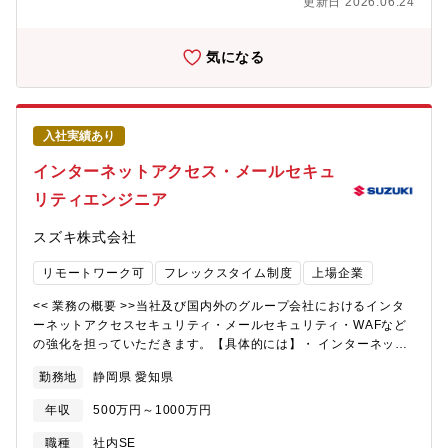
る会社です。国内外グループ全体のセキュリティに貢献すること
更新日 2026.06.24
ー脅威に対し、セキュリティ戦略を推進しています。社内及び国
ができます。応募要件≪必須要件（MUST）≫情報セキュリティ
内外グループ会社のセキュリティ対策のプロジェクトを主導
に関連する業務経験3年以上で、下記経験・資格をいずれか有する
し、 国内外グループ会社のメンバーと共にグループのセキュリ
気になる
方・Antivirus製品やEDR製品の導入や運用の経験・その他エンド
ティ強化を進めています。<< 配属部署 >>・配属される部門名
ポイントに係るセキュリティの導入や運用≪歓迎するスキル・経
称： IT本部 IT基盤部 IT基盤部の中でサイバーセキュリティを
験（WANT）≫・情報処理安全確保支援士資格他セキュリティ関
担当するチームに配属予定です。 20代・30代の若いメンバーが
連資格取得者歓迎します・グローバルでの業務経験を有する方歓
多く、協力しながら熱心に仕事に取り組んでいます。 関係がフ
迎します≪必須資格≫・普通自動車運転免許証・高専卒以上≪求
入社実績あり
ラットでコミュニケーションがしやすく、キャリア採用の方でも
める人物像≫いろいろなセキュリティ領域にチャレンジしたい
すぐに活躍ができる職場で、困ったことがあればすぐに上長や課
インターネットアクセス・メールセキュ
方、ご応募お待ちしています！
員に伝えられます。・配属拠点：浜松駅北オフィス・フレックス
リティエンジニア
適用：有・就業時間：フレキシブルタイム 6:30～22:00（標準労
働時間 8時間）・在宅勤務利用状況：個人の裁量により利用可能
スズキ株式会社
です。毎日出社する人から週1程度の人まで様々です。<< 入社後
の教育体制 >>OJTで業務の立ち上がりをサポートします。各自の
リモートワーク可
フレックスタイム制度
上場企業
ご経験や状況に応じて、社内外の研修に受講いただくことも可能
です。社内には以下のような研修・教育があります。・全社教
<< 業務の概要 >>当社及び国内外のグループ会社におけるインタ
育：役職者研修、部門別研修 等・自己研鑽プログラム：英会話
ーネットアクセスセキュリティ・メールセキュリティ・WAFなど
やプログラミング、その他業務で必要な知識、ビジネススキルな
の強化を担っていただきます。【具体的には】・ インターネット
ど受講できるものなど多数あります。<< キャリアプラン >>【役
アクセスUTM・プロキシの導入・運用・強化・ URLフィルタ・
職】係長、将来的に管理職へとキャリアアップすることができま
勤務地
静岡県 愛知県
IPS・DLP・CASB等の導入・運用・強化・ メールセキュリティ
す。【キャリアプラン】各種セキュリティ領域に経験を広げてい
の導入・運用・強化・ WAFの企画・導入・運用<< 採用背景 >>昨
くことが可能で、セキュリティエンジニアとして幅広く経験を積
年収
500万円～1000万円
今、サイバー攻撃により社内システムに障害が発生し、生産停止
むことが可能です。【環境】 基本は浜松駅北オフィス勤務です
や事業継続に影響が出る会社が増えており、当社や関連会社にお
職種
社内SE