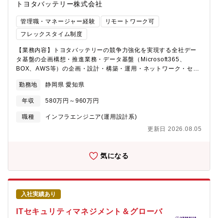
ャイル・スモールスタート）／ 他から学び続ける持続的な成長文
トヨタバッテリー株式会社
討、プロジェクト推進・既存の自動検針サービス（無線機・監視
化
センター）の機能改善や運用支援開発だけでなく、サービス企画
管理職・マネージャー経験
リモートワーク可
や実現方法の検討など上流工程から関わっていただきます。
【部・チームの人数や雰囲気】部長を含め8名（派遣社員含む）の
フレックスタイム制度
組織です。無線機開発と監視センター開発のグループに分かれて
【業務内容】トヨタバッテリーの競争力強化を実現する全社デー
いますが、自動検針サービスという共通の目標に向けて密接に連
タ基盤の企画構想・推進業務・データ基盤（Microsoft365、
携しながら業務を進めています。日常的に情報共有や意見交換が
BOX、AWS等）の企画・設計・構築・運用・ネットワーク・セキ
行われており、職種や担当領域を越えて相談しやすい環境です。
ュリティを含むITインフラ全般の設計・運用・データ利活用基盤
新しいアイデアや改善提案も歓迎されるため、主体的に行動した
勤務地
静岡県 愛知県
の整備とデータドリブン環境の推進【募集背景】 100年に一度の
い方に適した職場です。
大変革時代、トヨタバッテリーの競争力を強化する為にはDXを推
年収
580万円～960万円
進し全社の業務変革を実現出来る人財が必要不可欠です。これま
での３年間は各職場の業務プロセス整流化、デジタル化、デジタ
職種
インフラエンジニア(運用設計系)
ルを活用した業務改善を推進してきましたが、今後はより難易度
更新日 2026.08.05
の高い全社横断のクロスファンクションテーマに取り組みたく、
一緒にDXを推進してくれる仲間を募集しています。【仕事の魅
力】 ・自らのアイデアや提案が業務改善や新しい仕組みとして実
気になる
現される・多様な部署・人材と交流し、広い視野・高い視点を養
える・成長を実感できる環境と、直接感謝やフィードバックを受
けられる職場【キャリアプラン】 ・社内／外部講習やジョブロー
テーションによる幅広い業務理解・OJTやプロジェクト経験を積
入社実績あり
み、将来的にはプロジェクトリーダー等へのステップアップ・DX
推進の中心メンバーとして活躍し、キャリアの幅を広げられる
ITセキュリティマネジメント＆グローバ
【職場のイメージ】会社を良くしたいという強い想いを持ったメ