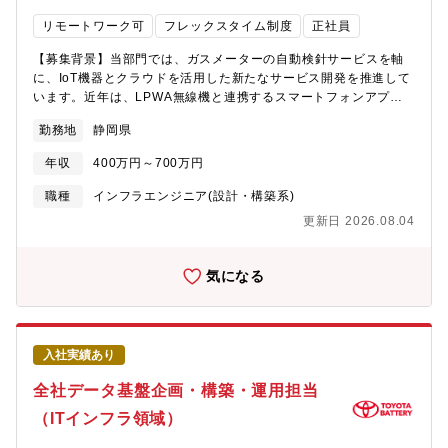
え、製造現場の課題特定から改善施策の実装・成果創出まで一貫
リモートワーク可
フレックスタイム制度
正社員
して関わることができます。 「モデルを作って終わり」ではな
く、現場で活用され成果につながるまで携われる点が特徴です。■
【募集背景】当部門では、ガスメーターの自動検針サービスを軸
内製組織だからこそ上流から下流まで担当 外部ベンダーへの委
に、IoT機器とクラウドを活用した新たなサービス開発を推進して
託ではなく、構想立案からモデル設計、実装、運用改善までを社
います。近年は、LPWA無線機と連携するスマートフォンアプリ
内で推進しています。 技術スキルだけでなく、課題設定力やプロ
や、取得したデータを活用したクラウドサービスなど、ハードウ
ジェクト推進力も磨くことができます。■製造DXの拡大フェーズ
勤務地
静岡県
ェア提供にとどまらない「コトづくり」への期待が高まっていま
に参画 全社でAI活用を加速しており、DX体制の整備も進んでい
す。今後の事業拡大とサービス高度化を加速するため、Webアプ
ます。 完成された組織へ入るのではなく、これからのAI活用基盤
年収
400万円～700万円
リケーション開発やクラウドサービス開発に知見を持ち、企画段
や組織づくりにも関わることができます。■世界トップクラスのバ
階からサービスづくりに携われる人材を募集します。【部・チー
職種
インフラエンジニア(設計・構築系)
ッテリー生産を支えるAI活用 AI技術そのものではなく、ハイブ
ムのミッション・業務概要】当部門のミッションは、ガス事業者
リッド車・EV向けバッテリー生産の品質向上や生産性改善など、
更新日 2026.08.04
向け自動検針サービスの開発・運用を通じて、業務効率化と新た
事業インパクトの大きなテーマに挑戦できます。【組織】■配属
な価値創出を実現することです。LPWA無線機や監視センターシ
先：製造DX推進室（33名）のAI開発チーム（5名）新しくオープ
ステムの開発・運用に加え、取得したデータを活用した新サービ
気になる
ンな事務所で他部署と密に連携しながら業務を進めます※入社後
スの企画・開発にも取り組んでいます。ハードウェア、ネットワ
はまず宮城拠点にて業務理解や開発プロセスを習得いただき、自
ーク、クラウドを融合させながら、お客様の課題解決につながる
走できる状態を目指していただきます。その後、湖西での勤務を
サービスを形にしていくことが求められます。【今回の求人の具
希望される方はご本人の志向や組織状況を踏まえ、湖西拠点への
体的なミッション・仕事内容・職務の魅力】主力サービスである
異動を視野に入れたキャリア形成が可能です【働き方】■働き方：
入社実績あり
自動検針システムの開発・運用に加え、今後のサービス拡張に向
リモート勤務可（月1～2回程度）、国内出張あり（月1回程度）、
けた新規開発プロジェクトを担当いただきます。主な業務内容は
全社データ基盤企画・構築・運用担当
平均残業時間：20時間／月【職場のミッション】■Purpose：DX
以下の通りです。・ガス使用データ等を活用した新サービスの企
で「嬉しい！」を創造する■Vision：幸せ職場の量産■Value：ユ
（ITインフラ領域）
画・設計・開発・AWS、Azure、GCPなどのクラウド環境を活用
ーザー（現場）が求める価値の提供を最優先／ 高速な実行（アジ
したシステム構築・社外ベンダーや取引先との要件調整、仕様検