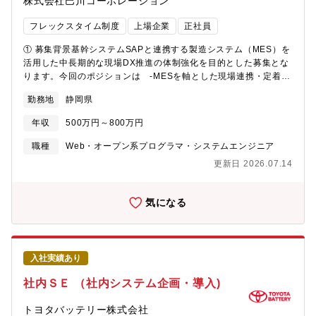
株式会社巴川コーポレーション
フレックスタイム制度
上場企業
正社員
① 募集背景基幹システムSAPと連携する製造システム（MES）を
活用した中長期的な現場DX推進の体制強化を目的とした募集とな
ります。今回のポジションは -MESを軸とした現場連携・定着推
進 - 一部業務フロー改革（ワークフローツール：Major Flow）
勤務地
静岡県
への関与といった実行・展開寄りの役割を担っていただく想定で
す。② 組織構成・情報システムグループ14名のうち、製造領域
年収
500万円～800万円
（MES・SAP連携）については現状1.5名で対応しています。③
業務内容 -社内：企画・要件定義・現場調整・ベンダーコントロ
職種
Web・オープン系プログラマ・システムエンジニア
ール -ベンダー：詳細設計・開発・一部保守 ※製造領域の社内
更新日 2026.07.14
開発とベンダー活用の比率は1：9程度を想定しています。・製造
現場との関わり方としては、 -日常的な課題対応 -改善・DX施
策が中心で案件によっては現場に入り込む伴走型の関わりもあり
気になる
ます。④ ミッション・入社後1年程度で期待する成果として
は、 -MES領域におけるテーマを1件担当していただき、自律的
に推進する（要件整理～運用定着） -現場との信頼関係構築およ
び改善提案の推進を想定しています。・特に重要視しているKPI・
入社実績あり
指標としては、 -業務の標準化・効率化（手作業削減、工数削
減） -データ可視化の高度化（意思決定スピード向上） -システ
社内ＳＥ （社内システム企画・導入)
ム定着率（現場活用度）などが挙げられます。【配属先】業務本
部 情報システムグループ（14名）部長1名、課長3名、メンバー
トヨタバッテリー株式会社