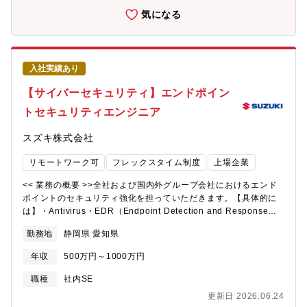
ネシア）＜仕事のやりがい＞挑戦できる環境や風土があり、若手
策定、ガバナンス強化が必要になってきました。ＩＴ予算関連業
気になる
にも挑戦できる機会が与えられる。役員、部長役員までの隔たり
務を強化するに当たり、ＩＴスキルを有し、上記の業務を実施で
がなく、何でも相談できる。グローバルな業務に従事できる。特
きる人材を募集いたします。 ＜＜部門のミッション、PR＞＞・適
にインド市場で強みを持っている。
切なIT投資を実現する事で企業活動を維持、発展させます。・会
社経営の要となるIT投資に関わることで、IT技術者としてだけでな
入社実績あり
く、 財務や経営の視点を持つスタッフとして成長できます。＜
＜ 入社後の教育体制 ＞＞OJTで業務の立ち上がりをサポートしま
【サイバーセキュリティ】エンドポイン
す。各自のご経験や状況に応じて、社内外の研修に受講いただく
トセキュリティエンジニア
ことも可能です。社内には以下のような研修・教育がありま
す。・全社教育 ：役職者研修、部門別研修 等・自己
スズキ株式会社
研鑽プログラム：英会話やプログラミング、その他業務で必要な
知識、 ビジネススキルなど受講できるも
リモートワーク可
フレックスタイム制度
上場企業
のなど多数あります。＜＜キャリアプラン ＞＞・役
職 ：主任や係長、将来的に管理職へとキ
<< 業務の概要 >>全社および国内外グループ会社におけるエンド
ャリアアップすることができます。・身に着けられる知識・技
ポイントのセキュリティ強化を担っていただきます。【具体的に
術 ：予算全般の運用・管理・統制手法、しくみ・環
は】・Antivirus・EDR（Endpoint Detection and Response）
境 ： 基本は浜松駅北オフィス勤務です＜
などエンドポイントセキュリティの企画・導入・運用<< 採用背景
＜スズキならではの仕事のやりがい ＞＞社内外の様々なシステム
勤務地
静岡県 愛知県
>>昨今、サイバー攻撃により社内システムに障害が発生し、生産
担当者、セキュリティ担当者、業務部門の方々とのコミュニケー
停止や事業継続に影響が出る会社が増えており、当社や関連会社
ションを通じ、将来に生きる人脈形成が行えます。＜＜ 求める人
年収
500万円～1000万円
におけるセキュリティ対策強化が喫緊の課題となっています。<<
物像 ＞＞・自ら提案し実行できる方を希望します。・困難なこと
部門のミッション、ビジョン >>グローバルに展開する事業活動を
職種
社内SE
にも地道に取り組むことができる。【歓迎要件】■IT関係資格取得
支える信頼の基盤として、日々進化するサイバー脅威に対し、セ
者歓迎します（基本/応用情報技術者試験、Microsoft認定資格他）
更新日 2026.06.24
キュリティ戦略を推進しています。社内及び国内外グループ会社