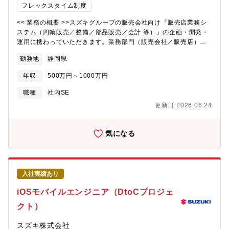
務で必要な知識、ビジネススキルなどの講座を多数用意しており
フレックスタイム制度
ます。従業員価格で安価で受講することができます。【仕事のや
<< 業務の概要 >>スズキグループの販売会社向け『販売店業務シ
りがい】・自分の考案した手法で、問題解決にチャレンジするこ
ステム（四輪販売／整備／部品販売／会計 等）』の企画・開発・
とができます。・設計及び生産部門やインド生産拠点と連携し
運用に携わっていただきます。業務部門（販売会社／販売店）や
て、デジタル技術を活用した物づくりをグローバルに進めること
社内関係部署、開発パートナーと連携しながら、ビジネス要求に
ができます。・車両完成時には、製品の品質向上や自身のスキル
勤務地
静岡県
応える迅速な開発・安定運用を推進するポジションです。また、
向上を実感できます。
AIの進化により、業務プロセスのみならず開発プロセスも含め、
年収
500万円～1000万円
大きな変革を実現できるフェーズに入っています。私たちはこれ
から、人とAIの役割分担を意識し、AI活用を前提とした業務プロ
職種
社内SE
セス／開発プロセスのチャレンジを推進していきます。こうした
更新日 2026.06.24
中で、リーダーとして業務・開発プロセスへのAI活用のビジョン
を定め、関係者を巻き込みながらメンバーと共に新しいやり方を
形にしていける仲間を募集しています。<< 入社者が担当する具体
気になる
的な業務 >>① 販売店業務システム（四輪販売／整備／部品販売／
会計 等）について、業務部門の課題整理・要求定義をリード
し、 要件定義～外部設計～テスト方針～リリース計画～運用設
計までを一貫して推進 （関係者合意形成、優先度判断、品質・
入社実績あり
スケジュール管理を含む）② システム開発委託パートナーの管理
（契約、委託案件選定、委託範囲、コスト、スケジュール）③ 問
iOSモバイルエンジニア（DtoCプロジェ
い合わせ／障害対応における一次切り分け方針の策定、関係者
クト）
（業務部門・パートナー）との調整、 恒久対策の意思決定と再
発防止の推進（ナレッジ化・運用改善含む）④ 運用KPI/課題の可
スズキ株式会社
視化、改善テーマの選定、関係者合意形成、改善ロードマップ策