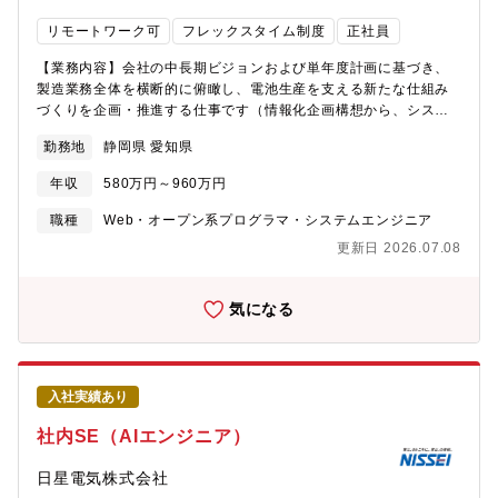
10名
リモートワーク可
フレックスタイム制度
正社員
【業務内容】会社の中長期ビジョンおよび単年度計画に基づき、
製造業務全体を横断的に俯瞰し、電池生産を支える新たな仕組み
づくりを企画・推進する仕事です（情報化企画構想から、システ
ム導入・展開・運用までを一貫して担当）・製造・生産技術・品
勤務地
静岡県 愛知県
質などのユーザー部門の実務に深く入り込み、現場課題や要望を
理解したうえで、企画・仕様検討を行い、業務改革を支援・推進
年収
580万円～960万円
します。・工場全体の業務を横断的にカバーする領域が主な担当
範囲となります。・近年では、MESと設備・IoTデータの連携、工
職種
Web・オープン系プログラマ・システムエンジニア
場ネットワーク環境の整備などを通じて、データ活用を前提とし
更新日 2026.07.08
た生産の高度化・安定化に積極的に取り組んでいきます。【求め
る人材イメージ】・明るく前向きに、主体的に業務へ取り組める
方・周囲と協調しながら、粘り強く、信念を持って業務をやり遂
気になる
げられる方・向上心が高く、新しい技術や取り組みに積極的に挑
戦できる※必須要件を満たす方であれば、人物面を重視して選考
します。【仕事の魅力】トヨタバッテリーは、1996年にトヨタ自
動車とパナソニックの合弁により設立され、ハイブリッド車市場
入社実績あり
の拡大とともに着実な成長を遂げてきました。現在、トヨタ自動
車が掲げるマルチパスウェイ戦略の中で、トヨタバッテリーの役
社内SE（AIエンジニア）
割はこれまで以上に重要性を増しており、電池生産の高度化・安
定化が大きなテーマとなっています。本ポジションは、社内SEと
日星電気株式会社
して、工場の情報化に関する企画構想からシステムの導入・展開