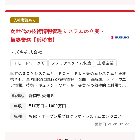
約などを通じて、主要取引先の絞り込み、ライセンス調達コスト
の徹底的な低減を行います。ついては専門組織立ち上げから戦力
策定、運用を担う人材が必要です。<< 部門のミッション >>・毎
入社実績あり
年2％以上のIT調達コストの削減・グローバルベンダと共に成長で
きる良好な関係の構築<< 配属部署 >>・配属される部門名称：IT
次世代の技術情報管理システムの立案・
本部 IT基盤部・配属拠点：浜松駅北オフィス・フレックス適
構築業務【浜松市】
用：有・就業時間：フレキシブルタイム 6:30～22:00（標準労働
時間 8時間）・在宅勤務利用状況：業務によって調整可<< 入社後
スズキ株式会社
の教育体制 >>・OJTで弊社及びインド子会社の調達プロセスを実
践・見積交渉力強化講座、プロジェクト調達マネジメント実践
リモートワーク可
フレックスタイム制度
上場企業
（JUAS）などへの派遣<< キャリアプラン >>【役職】係長、管理
職へとキャリアアップすることができます。【身に着けられる知
既存のＢＯＭシステムと、ＰＤＭ、ＰＬＭ等の新システムとを連
識・技術】ITベンダーマネージメント スキル【環境】 基本は浜松
携させ、車両開発に関わる技術情報（図面、部品表、ソフトウエ
駅北オフィス勤務ですが、都合により在宅も可。年数回海外出張
ア情報、技術ドキュメントなど）を、確実かつ効率的に利用でき
があります。（インド）<< スズキならではの仕事のやりがい >>
るシステムを立案・構築する。【具体的には】・ソフトウエア管
本取り組みは、弊社インド子会社との協業で進めています。IT部
勤務地
静岡県 愛知県
理の為のＳＢＯＭの必要要件を理解し、次世代システムに組み込
門のシステム担当との協業、他国のスタッフとのふれあいを通
むべき項目を洗い出す。・既存ＢＯＭシステムおよびＰＤＭ、Ｐ
じ、世界に通用する人材を目指せます。
年収
510万円～1000万円
ＬＭ等の新システムの特徴を理解し、 図面・部品表などの技術
情報の効率的な運用・管理ルールを立案する。・システム部門と
職種
Web・オープン系プログラマ・システムエンジニア
共に新運用ルールに沿ったシステム構築を実施する。＜採用背景
更新日 2026.05.22
＞四輪、二輪、船外機、電動車いすといったスズキ全体の車両開
発の技術情報管理に関するルール策定及びシステム化を担う技術
基盤戦略部における増員募集です。ＥＶ化、サイバーセキュリテ