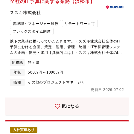
全社のIT予算に関する業務【浜松市】
ながら、グローバル横断での整合性を意識した推進。・グループ
全体のIT規程遵守状況のモニタリングおよびリスク対応 -情報シ
スズキ株式会社
ステム部が定めるグループIT規程を基準として、グループ各社の
遵守状況の確認・分析を行い、潜在的なセキュリティリスクの特
管理職・マネージャー経験
リモートワーク可
定および評価の実施。あわせて、リスク低減に向けた改善施策の
フレックスタイム制度
検討・実行支援およびフォローの実施。・グローバルでのセキュ
リティ教育の企画・実施 -従業員のITセキュリティリテラシー向
以下の業務に携わっていただきます。・スズキ株式会社全体のIT
上を目的に、階層や役割に応じた教育プログラムの企画・設計か
予算における企画、策定、運用、管理、統括・IT予算管理システ
らグローバルでの展開および定着化の実施。【役割】・チームの
ムの企画・開発・運用【具体的には】・スズキ株式会社全体のIT
業務に関する全体観を養いつつ、幅の広い専門性を獲得し、自ら
予算における企画、策定、運用、管理、統括 〇 ＩＴ予算の中長
の強みを活かしてチームワークに貢献する
勤務地
静岡県
期方針策定 〇 翌年度ＩＴ予算の企画、業務部門への説明及び申
請取りまとめ、全社ＩＴ予算策定 〇 ＩＴ予算の予実管理、定期
年収
500万円～1000万円
報告 〇 ＩＴ予算に関する業務改善 〇 グローバル（スズキグル
ープ）でのＩＴ予算管理、方針策定・IT予算管理システムの企
職種
その他のプロジェクトマネージャー
画・開発・運用 〇 ＩＴ予算管理システムの企画、開発、運用、
更新日 2026.07.02
管理＜＜採用背景 ＞＞ＩＴ予算について、従来のスズキ株式会社
単体からインドやその他の国も含めたグローバルでの管理、方針
策定、ガバナンス強化が必要になってきました。ＩＴ予算関連業
気になる
務を強化するに当たり、ＩＴスキルを有し、上記の業務を実施で
きる人材を募集いたします。 ＜＜部門のミッション、PR＞＞・適
切なIT投資を実現する事で企業活動を維持、発展させます。・会
社経営の要となるIT投資に関わることで、IT技術者としてだけでな
入社実績あり
く、 財務や経営の視点を持つスタッフとして成長できます。＜