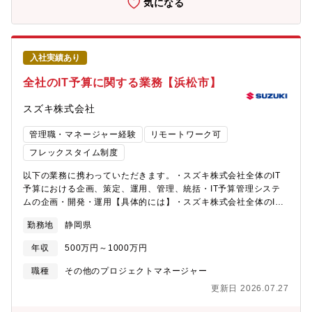
気になる
ィ法規導入などの影響で、管理対象が機械部品からソフト中心に
変化しており、技術情報管理の運用ルールおよびシステムの改善
が急務となっています。品質・生産性・法令遵守を維持し、競争
力のある製品の市場への提供を下支えするプロフェッショナルな
入社実績あり
人材を求めています。＜部門のミッション、ビジョン＞お客様の
ために前を見た意識と行動を。今までのやり方に拘らず、より良
全社のIT予算に関する業務【浜松市】
い、やりやすい方法に変えていく。＜配属部署＞・配属される部
門名称 ：技術戦略本部 技術基盤戦略部・配属拠点：本社・フ
スズキ株式会社
レックス適用：有 ・就業時間：フレキシブルタイム 6:30～
22:00（標準労働時間 8時
管理職・マネージャー経験
リモートワーク可
フレックスタイム制度
在宅勤務利用状況：業務によって調整可 ＜入社後の教育
体制＞・部門内で定めた係別の必要知識の教育（E-learning中
以下の業務に携わっていただきます。・スズキ株式会社全体のIT
心）・外国人研修生との英会話＜キャリアプラン＞【役職】グル
予算における企画、策定、運用、管理、統括・IT予算管理システ
ープや部をリードする職位へキャリアアップすることができま
ムの企画・開発・運用【具体的には】・スズキ株式会社全体のIT
す。【キャリアプランの例】図面チームの係長として入社し、３
予算における企画、策定、運用、管理、統括 〇 ＩＴ予算の中長
～５年後に管理職に昇進【身に着けられる知識・技術・能力】・
勤務地
静岡県
期方針策定 〇 翌年度ＩＴ予算の企画、業務部門への説明及び申
図面・部品表を始めとする、技術情報の管理に関する知識・自動
請取りまとめ、全社ＩＴ予算策定 〇 ＩＴ予算の予実管理、定期
年収
500万円～1000万円
車サイバーセキュリティ法規およびＳＢＯＭに関する知識・多種
報告 〇 ＩＴ予算に関する業務改善 〇 グローバル（スズキグル
多様な要件を整理し、まとめ上げる能力・まとめ上げた必要要件
ープ）でのＩＴ予算管理、方針策定・IT予算管理システムの企
職種
その他のプロジェクトマネージャー
を具現化（システム化）する能力【環境】 基本は本社勤務です
画・開発・運用 〇 ＩＴ予算管理システムの企画、開発、運用、
が、希望により、海外駐在にもチャレンジすることができま
更新日 2026.07.27
管理＜＜採用背景 ＞＞ＩＴ予算について、従来のスズキ株式会社
す。 部内駐在実績拠点：マルチ(インド)、ＳＩＭ(インド
単体からインドやその他の国も含めたグローバルでの管理、方針