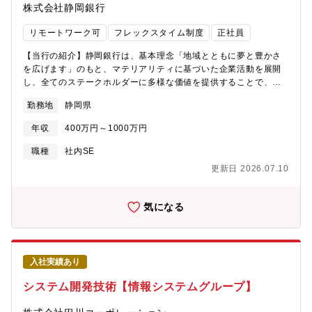
ー体制を整えています。◆ 基礎習得 目的 : 業務に必要な基本
株式会社静岡銀行
で、 常により良いやり方を考えて
的な知識やスキルを習得する。 内容 : 業務に関連するシステム
進めています。<< 配属部門 >>・フレックス適用：有・就業時
やツールの使い方 プロジェクト管理の基本概
リモートワーク可
フレックスタイム制度
正社員
間：フレキシブルタイム 6:30～22:00（標準労働時間 8時間）・
念 コミュニケーションスキルやチームワークの強化◆
在宅勤務利用状況：推奨している<< 入社後の教育体制（立ち上が
実務習得 目的 : 実際の業務を通じて、スキルを実践的に習得す
【当行の紹介】静岡銀行は、基本理念「地域とともに夢と豊かさ
り支援） >>企業ファン化を目指したファンコミュニティマーケテ
る。 内容 : プロジェクトに参加し、実務経験を積む
を広げます」のもと、マテリアリティに基づいた企業活動を展開
ィングアプリのプロジェクトへ参加いただきます。業務に必要な
チーム内での役割を持ち、実際の業務を通じて学ぶ 定
し、全てのステークホルダーに多様な価値を提供することで、社
技術、知識、疑問点などは都度相談しながら進めることができま
期的な振り返りを行い、学びを深める◆ 定期的な評価とフィード
会価値の創造と企業価値の向上を目指して参ります。【募集背
す。職種(フロント/バック/モバイル/インフラ・セキュリティ）ご
勤務地
静岡県
バック 目的 : 成長を促進し、キャリアの方向性を明確にす
景】デジタル化の進展に伴い、AI技術を駆使した業務改善や、AI
とに小チームを編成し、プロジェクト全体で1つの開発チームとな
る。 内容 : 定期的なパフォーマンス評価を実施し、業務の成果
を活用した新たなソリューションの開発の重要性が増していま
ります。<< キャリアプラン >>開発メンバーとして複数プロジェ
年収
400万円～1000万円
やスキルの向上を確認 面談によるフィードバックを通
す。AI技術に精通し、ビジネス活用の視点を持つ方を採用するこ
クトに参加した後、チームリーダーとして開発をリード、若手指
じて、今後の成長に向けた具体的なアドバイスを提供◆ 継続的な
とで、サービス向上を目指します。【部署の紹介】本ポジション
職種
社内SE
導を実施して、将来的には複数チームをマネジメントするポジシ
スキルアップ 目的 : 業務に必要な最新の知識や技術を習得し続
は『DX推進部 AI推進室』の募集となります。AI推進室は2025年6
ョンについていただきます。エンジニアとしての専門職コースを
更新日 2026.07.10
ける。 内容 : 定
月に新設された部署になります。当行全体のDX戦略の実現に向
希望される方も都度相談させていただきます。<< スズキならでは
け、生成AIの業務実装、AI基盤整備・AIガバナンス整備・AI人財
の遣り甲斐について >>これまで、お客様へメーカが直接デジタル
育成・AI活用機運の醸成などに取り組み、組織横断的にAI関連の
気になる
マーケティングのサービスを提供する機会は、ほとんどありませ
各種施策の企画・推進・統括を担っています。【業務内容】・業
んでした。今後お客様がスズキ製品を購入後の所有・使用期間で
務所管部署と連携した生成AIの業務実装・AIの業務実装に必要と
直接つながり続けることで、新たなビジネス・スズキの企業価値
なる基盤整備・AIガバナンス体制の整備と運用・全社的なAIリテ
をお客様へ提供し続け、お客様の声をダイレクトに感じられる職
ラシー向上に向けた人財育成や活用機運醸成の企画・推進
場です。
入社実績あり
システム開発技術【情報システムグループ】