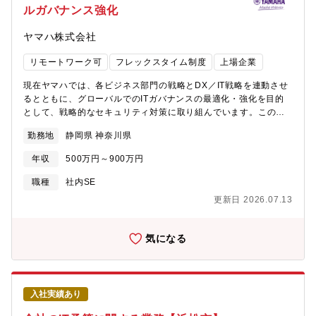
ルガバナンス強化
ンバーが集まっています。出身部署は製造／保全／品質／技術／
情報、働き方はフレックス／時短勤務／テレワーク中心／シニア
ヤマハ株式会社
採用／派遣など多岐に渡り、多様な経験や発想を持ったメンバー
が在籍しています。女性社員比率は30％以上、20～30代のメンバ
リモートワーク可
フレックスタイム制度
上場企業
ーが主体の職場です【職場のミッション】全社DXを企画構想・リ
ーディングし、各職場での自律的なDX推進の実現を支援※人・コ
現在ヤマハでは、各ビジネス部門の戦略とDX／IT戦略を連動させ
ミュニケーション・職場風土改善を軸に①DX推進、②啓蒙、③人
るとともに、グローバルでのITガバナンスの最適化・強化を目的
財育成【求める人物像】DX企画推進室では以下の価値観をとても
として、戦略的なセキュリティ対策に取り組んでいます。この戦
大切にしています。共感頂ける方と一緒に働きたいです・人への
略的なセキュリティ対策は、グループIT規程遵守状況のモニタリ
接し方：相手の立場に立って考える、相手の求めるものを提供す
勤務地
静岡県 神奈川県
ング、階層別のセキュリティ教育、インシデントの迅速な把握と
る、助け合い・お互い様・基本動作の習慣化：着手は早く、感
速やかで円滑な対応など、多岐にわたる取り組みとして企画・推
謝・賞賛を言葉にする、自由な発想と対話・傾聴・議論・フィー
年収
500万円～900万円
進する必要があります。本ポジションは、これらの施策の推進メ
ドバック・マインド：他者貢献、挑戦(失敗を恐れない、責めない/
ンバーとして、戦略に基づく各種施策の企画・実行に主体的に関
職種
社内SE
賞賛)、変化を楽しむ、最初から100点を目指さない、やりながら
与し、グループ 全体のセキュリティレベル向上とガバナンス強
考える
更新日 2026.07.13
化に貢献いただく役割です。このような背景から、当該施策の高
度化および着実な推進に向けて、外部からの知見や経験を積極的
に取り入れるべく、実務推進力を備え、即戦力として活躍できる
気になる
人材を社外よりキャリア採用することとしました。【業務内容】
サイバーセキュリティリスクを戦略的に低減するため、セキュリ
ティマネジメント領域において、以下の業務にメンバーとして携
わって頂くことを想定しています。・グローバルセキュリティマ
入社実績あり
ネジメントの推進 -国内外のグループ会社を対象としたセキュリ
ティマネジメントに関する各種施策について、関係部門と連携し