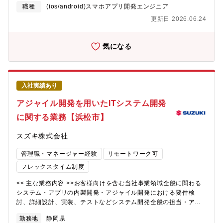
モバイルアプリおよびネットワークの設計、開発、実装プロセス
職種
(ios/android)スマホアプリ開発エンジニア
エンジニアとして幅広く経験を積むことが可能です。【環境】 基
に セキュリティ要件が組み込まれていることを確認・最新のセ
本は浜松駅北オフィス勤務ですが、希望により、海外駐在にもチ
更新日 2026.06.24
キュリティ脅威、技術、業界動向に関する最新情報を入手し、セ
ャレンジすることができます。<< スズキならではの仕事のやりが
キュリティ態勢を 改善するための推奨事項を提供・必要に応じ
い >>こうあったらいいなを主体的にチャレンジし実現できる会社
て、調査、封じ込め、復旧作業などのインシデント対応活動に参
気になる
です。国内外グループ全体のセキュリティに貢献することができ
加・外部セキュリティ企業と連携し脆弱性評価、テスト、リスク
ます。
評価を恒常的に行う・AWSクラウドサービスを用いた安全なシス
テム設計の実現<< 採用背景 >>ユーザの熱量を維持・向上させる
するために、ユーザーと繋がるファンコミュニティマーケティン
入社実績あり
グアプリ（DtoCプロジェクト）の開発をしております。アプリを
通じ、ユーザーを理解・分析し、得られたデータを元に新たなる
アジャイル開発を用いたITシステム開発
商品やサービス開発を行う予定です。以前よりも増して開発体制
に関する業務【浜松市】
の強化を図っているため今回の募集に至りました。<< 部門のミッ
ション >>DtoCプロジェクトミッション：お客様の期待を超える
スズキ株式会社
価値を提供し続け、スズキをもっと好きになって頂
く （スズキが生活になくてはなら
管理職・マネージャー経験
リモートワーク可
ない存在へ）所属する部門ミッション ：当社ＩＴ本部では、
ソフトウェア開発の内製化に取り組んでいま
フレックスタイム制度
す。 企画・開発・リリース後の改
<< 主な業務内容 >>お客様向けを含む当社事業領域全般に関わる
善から開発プロセスや利用技術の見直し
システム・アプリの内製開発・アジャイル開発における要件検
を 考えるところまで、常により良
討、詳細設計、実装、テストなどシステム開発全般の担当・アジ
いやり方を考えて進めています。<< 配属部門 >>・フレックス適
ャイル開発プロジェクトのメンバーの指導育成<< 部門のミッショ
用：有・就業時間：フレキシブルタイム 6:30～22:00（標準労働
勤務地
静岡県
ン >>・自動車メーカーとして内製開発に取り組むことで、技術革
時間 8時間）・在宅勤務利用状況：推奨している<< 入社後の教育