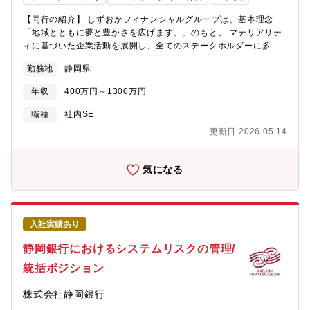
【同行の紹介】 しずおかフィナンシャルグループは、基本理念
「地域とともに夢と豊かさを広げます。」のもと、 マテリアリテ
ィに基づいた企業活動を展開し、全てのステークホルダーに多様
な価値を提供することで、 社会価値の創造と企業価値の向上を目
勤務地
静岡県
指して参ります。 【部署の紹介】 本ポジションは『経営企画部 IT
企画グループ』の募集となります。 同行全体のIT戦略の実現に向
年収
400万円～1300万円
けた、各種施策の企画・推進・統括を担っております。また、基
幹系システム更改をはじめとした大型案件のPMO業務を担ってお
職種
社内SE
ります。 【業務内容】 ・銀行システム全般のIT戦略企画（モダナ
更新日 2026.05.14
イゼーション、全体最適化） ・IT資産に関する案件管理、予算管
理 ・各部署が申請するシステム開発案件に関する審査ならびに支
援 ・基幹系システム開発案件の企画およびプロジェクト推進 ・サ
気になる
イバーセキュリティ対策の実施
入社実績あり
静岡銀行におけるシステムリスクの管理/
統括ポジション
株式会社静岡銀行