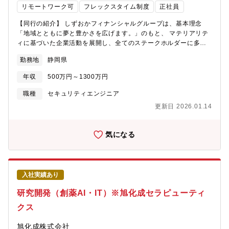
リモートワーク可
フレックスタイム制度
正社員
【同行の紹介】 しずおかフィナンシャルグループは、基本理念
「地域とともに夢と豊かさを広げます。」のもと、 マテリアリテ
ィに基づいた企業活動を展開し、全てのステークホルダーに多様
な価値を提供することで、 社会価値の創造と企業価値の向上を目
勤務地
静岡県
指して参ります。 ▼本ポジションは同行における【リスク統括
部】での業務です 【募集背景】 地域密着型金融機関として、サイ
年収
500万円～1300万円
バーセキュリティの強化が急務となっています。デジタル化の進
展に伴い、サイバー攻撃の脅威が増しており、地域の信頼を守る
職種
セキュリティエンジニア
ためには専門的な知識を持つ人材が必要です。このため、サイバ
更新日 2026.01.14
ーセキュリティ分野での経験を有する専門人材の増員を図りま
す。 【事業・組織紹介】 同行は、地域の皆様に安心できる金融サ
ービスを提供することをミッションとし、個人向けの保険商品や
気になる
資産運用、相続対策など多様なサービスを展開しています。リス
ク統括部では、サイバーセキュリティに関するポリシー策定やリ
スク評価を行い、地域の金融サービスを支える重要な役割を担っ
ています。地域貢献を重視し、様々な業界との連携を図りながら
入社実績あり
リスクヘッジに取り組んでいます。 【業務内容】 特に、システム
リスク管理に従事いただきます - サイバーセキュリティポリシー
研究開発（創薬AI・IT）※旭化成セラピューティ
の策定と運用を担当。 - インシデント発生時の対応フローを構築
クス
し、迅速な実行を行います。 - セキュリティ教育プログラムの立
案・実施を通じて、全従業員のセキュリティ意識を向上させま
旭化成株式会社
す。 - 新たな脅威に対するリスク評価を行い、適切な対策を講じ