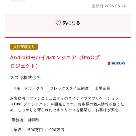
が、希望により、海外駐在にもチャレンジすることができます。
けるセキュリティ対策強化が喫緊の課題となっています。<< 部門
<< スズキならではの仕事のやりがい >>こうあったらいいなを主
更新日 2026.06.24
のミッション、ビジョン >>グローバルに展開する事業活動を支え
体的にチャレンジし実現できる会社です。国内外グループ全体の
る信頼の基盤として、日々進化するサイバー脅威に対し、セキュ
セキュリティに貢献することができます。
リティ戦略を推進しています。社内及び国内外グループ会社のセ
気になる
キュリティ対策のプロジェクトを主導し、 国内外グループ会社
のメンバーと共にグループのセキュリティ強化を進めています。
<< 配属部署 >>・配属される部門名称： IT本部 IT基盤部 IT基
盤部の中でサイバーセキュリティを担当するチームに配属予定で
入社実績あり
す。 20代・30代の若いメンバーが多く、協力しながら熱心に仕
事に取り組んでいます。 関係がフラットでコミュニケーション
Androidモバイルエンジニア（DtoCプ
がしやすく、キャリア採用の方でもすぐに活躍ができる職場で、
ロジェクト）
困ったことがあればすぐに上長や課員に伝えられます。・配属拠
点：浜松駅北オフィス・フレックス適用：有・就業時間：フレキ
スズキ株式会社
シブルタイム 6:30～22:00（標準労働時間 8時間）・在宅勤務利
用状況：個人の裁量により利用可能です。毎日出社する人から週1
リモートワーク可
フレックスタイム制度
上場企業
程度の人まで様々です。<< 入社後の教育体制 >>OJTで業務の立
ち上がりをサポートします。各自のご経験や状況に応じて、社内
お客様向けファンコミュニティのネイティブアプリケーション
外の研修に受講いただくことも可能です。社内には以下のような
（DtoCプロジェクト）を開発します。お客様の個人情報を扱うた
研修・教育があります。・全社教育：役職者研修、部門別研修
め、しっかりと守られたセキュリティを構築し、お客様が安心し
等・自己研鑽プログラム：英会話やプログラミング、その他業務
てファンコミュニティアプリ・デジタルコンテンツを楽しんでも
で必要な知識、ビジネススキルなど受講できるものなど多数あり
勤務地
静岡県
らう基盤を構築します。<< 具体的には >>・お客様向けのデジタ
ます。<< キャリアプラン >>【役職】係長、将来的に管理職へと
ルコンテンツ（アプリ、ECサイト）のセキュリティ・インフラ構
キャリアアップすることができます。【キャリアプラン】各種セ
年収
500万円～1000万円
築・若手エンジニアへのコーチング・横断的なチームで協力し、
キュリティ領域に経験を広げていくことが可能で、セキュリティ