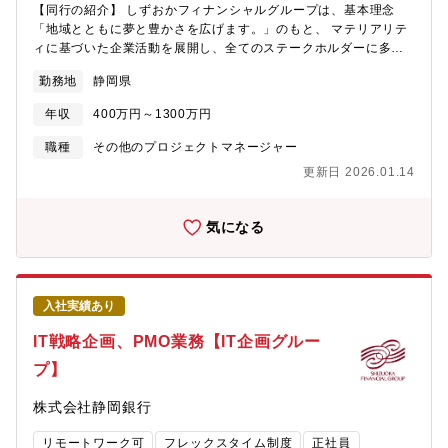
MS-SQL、Oracle◇開発ツール関連 : GitLab、Sourcetree、
【同行の紹介】 しずおかフィナンシャルグループは、基本理念
Teams、Backlog【仕事内容】（1）フィリピンローカルスタッフ
「地域とともに夢と豊かさを広げます。」のもと、 マテリアリテ
に対するテックリードエンジニアとして以下の業務を行います。└
ィに基づいた企業活動を展開し、全てのステークホルダーに多様
設計書レビュー・ソースコードレビュー・テスト項目レビュー
な価値を提供することで、 社会価値の創造と企業価値の向上を目
勤務地
静岡県
（2）プロジェクトにおいてサンプルのソースコード作成を行い、
指して参ります。 【部署の紹介】 本ポジションは『経営企画部 IT
ローカルスタッフへの説明・教育を行う（3）プロジェクトのスケ
企画グループ』の募集となります。同行全体のIT戦略の実現に向
年収
400万円～1300万円
ジュール管理・仕様調整をローカルスタッフと共に行う（4）フィ
けた、各種施策の企画・推進・統括を担っております。 また、基
リピンローカルスタッフ教育の為の教材作成およびトレーニング
幹系システム更改をはじめとした大型案件のPMO業務や、先進技
職種
その他のプロジェクトマネージャー
実施【開発環境】◇プログラミング言語 : PHP（Laravel）、
術を活用した銀行戦略の実現も企画しております。 【業務内容】
更新日 2026.01.14
Node.js、VUE.js◇クラウドインフラ : AWS◇データベース :
- システム化の企画立案を行い、銀行戦略を実現するための具体的
MS-SQL、Oracle◇開発ツール関連 : GitLab、Sourcetree、
な施策を策定します。 - 大型プロジェクトのPMO業務を担当し、
Teams、Backlog
スケジュール管理やリソース調整を行います。 - インフラ関連の
気になる
技術を駆使し、システムの最適化や改善提案を行います。 - 先進
技術を活用したプロジェクトを推進します。 - サイバーセキュリ
ティ関連のシステム対応を推進します。 【補足情報】 本ポジショ
ンでは、先進技術を駆使し、銀行業務のデジタル化に貢献できる
入社実績あり
重要な役割を担います。 顧客等のニーズに応えるシステム化を通
じて、社会貢献を実感できる機会があります。 インフラ関連の知
IT戦略企画、PMO業務【IT企画グルー
識を活かしながら、銀行の基盤を支える重要な業務を行うことが
プ】
期待されます。【歓迎要件】続き・クラウド知識（AWS、
SalesForce）・IPA資格（基本情報以上）・プロジェクトマネジ
株式会社静岡銀行
メントにおけるPMO業務経験が5年以上ある方 ・金融業界におけ
る最新技術動向に対する理解が深い方 ・将来的にプロジェクトマ
リモートワーク可
フレックスタイム制度
正社員
ネージャーとしてキャリアアップを目指している方