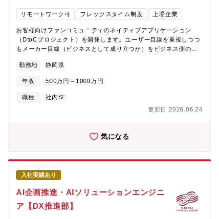
定～実行管理 （AI活用を含む業務/開発プロセス変革の推進）<<
リモートワーク可
フレックスタイム制度
上場企業
採用背景 >>コネクテッドや先進安全技術、シェアリングなど
CASE時代に対応するため、販売店業務システムに対してもビジネ
お客様向けファンコミュニティのネイティブアプリケーション
スの要求にこたえる迅速な開発・運用が求められています。開
（DtoCプロジェクト）を開発します。ユーザー目線を重視しつつ
発・運用の推進に加え、IT専門家として業務部門と共に企画立案
もメーカー目線（ビジネスとして成り立つか）をビジネス側のメ
を行うなど、幅広くリードできる人材を求めています。セールス
ンバー（UI/UX設計者）と一緒に検討しながら設計、開発を行いま
／サービス（整備）等の部門と協力し、お客様目線であるべき姿
勤務地
静岡県
す。<< 具体的には >>・iOSモバイルエンジニアのアプリケーショ
を一緒に考え、実現していくことを期待しています。<< 部門のミ
ン開発・若手エンジニアへのコーチング・他のチームメンバーと
ッション >>【ビジョン】 データとテクノロジーの力で、顧客の
年収
500万円～1000万円
緊密な連携・テストケースとテストスイートの作成・自動化テス
期待に合わせた、感動的な、お客様体験を提供する
ト、単体テストの作成・コードカバレッジ分析・セキュリティテ
職種
社内SE
【MISSION】 デジタルとフィジカルでお客様との接点を拡大
ストの実施<< 採用背景 >>ユーザの熱量を維持・向上させるする
し、顧客中心の思想に基づき、高度なデータ活用と システム最
更新日 2026.06.24
ために、ユーザーと繋がるファンコミュニティマーケティングア
適化を通じて、お客様が求める 情報、サービス、そして繋がり
プリ（DtoCプロジェクト）の開発をしております。アプリを通
を、 最も心地 よい形で、デジタル上で提供し続ける本業務はお
じ、ユーザーを理解・分析し、得られたデータを元に新たなる商
気になる
客様と直接接点を持つ販売店の現場で、お客様が求める「ちょど
品やサービス開発を行う予定です。以前よりも増して開発体制の
いい」サービスを追求し、販売店スタッフへ提供することでお客
強化を図っているため今回の募集に至りました。<< 部門のミッシ
様へよりよい体験をお届けする業務となります。<< 配属部署
ョン >>DtoCプロジェクトミッション：お客様の期待を超える価
>>・配属される部門名称 ：IT本部 デジタル化推進部・配属拠
値を提供し続け、スズキをもっと好きになって頂
点 ：浜松駅北オフィス・フレックス適用 ：
入社実績あり
く （スズキが生活になくてはなら
有・就業時間：フレキシブルタイム 6:30～22:00（標準労働時間
ない存在へ）所属する部門ミッション ：当社ＩＴ本部では、
AI企画推進・AIソリューションエンジニ
8時間）・在宅勤務利用状況 ：推奨していない<< 入社後の教
ソフトウェア開発の内製化に取り組んでいま
育体制（立ち上がり支援） >>私たちの部門では、新入社員がスム
ア【DX推進部】
す。 企画・開発・リリース後の改
ーズに業務に適応し、成長できるよう、以下の教育体制とフォロ
善から開発プロセスや利用技術の見直しを考えるところま