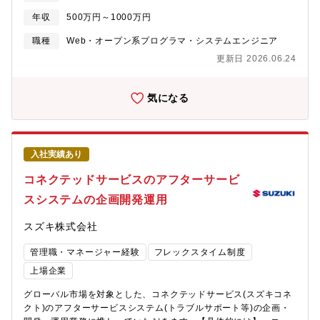
新に迅速に対応し、製品の品質と独自性を高め、顧客に高い価値
体制（立ち上がり支援） >>企業ファン化を目指したファンコミュ
年収
500万円～1000万円
を提供し、競争力を強化や社内の技術力向上とイノベーション文
ニティマーケティングアプリのプロジェクトへ参加いただきま
化の育成にも寄与します。・IT人財の育成を通じて、当社の未来
す。業務に必要な技術、知識、疑問点などは都度相談しながら進
職種
Web・オープン系プログラマ・システムエンジニア
を形作るエンジニアを輩出し、会社の持続可能な成長と社会への
めることができます。職種(フロント/バック/モバイル/インフラ・
更新日 2026.06.24
貢献を実現します。<< 募集の背景 >>近年の自動車業界およびビ
セキュリティ）ごとに小チームを編成し、プロジェクト全体で1つ
ジネス環境においては急速な変化と競争の激化の背景があり、こ
の開発チームとなります。<< キャリアプラン >>開発メンバーと
のような変化に柔軟かつ迅速に対応し、市場のニーズ答えるため
して複数プロジェクトに参加した後、チームリーダーとして開発
気になる
にアジャイルを取り入れた内製開発に取り組み、短い開発サイク
をリード、若手指導を実施して、将来的には複数チームをマネジ
ルと継続的なフィードバックにより、製品の価値を迅速に提供
メントするポジションについていただきます。エンジニアとして
し、競争力を強化する必要があるため、内製開発体制の強化に必
の専門職コースを希望される方も都度相談させていただきます。
要な人財を募集いたします。<< キャリアプラン >>開発メンバー
<< スズキならではの遣り甲斐について >>これまで、お客様へメ
入社実績あり
として複数プロジェクトに参加した後、チームリーダーとして開
ーカが直接デジタルマーケティングのサービスを提供する機会
発をリード、若手指導を実施して、将来的には複数チームをマネ
は、ほとんどありませんでした。今後お客様がスズキ製品を購入
コネクテッドサービスのアフターサービ
ジメントするポジションについていただきます。引き続き、エン
後の所有・使用期間で直接つながり続けることで、新たなビジネ
スシステムの企画開発運用
ジニアとしての専門性を高めていきたい場合も都度相談させてい
ス・スズキの企業価値をお客様へ提供し続け、お客様の声をダイ
ただきます。<< 働き方 >>・フレックス適用：有・就業時間：フ
レクトに感じられる職場です。
スズキ株式会社
レキシブルタイム 6:30～22:00（標準労働時間 8時間）・在宅勤
務利用状況：推奨している<< 職場からのメッセージ >>自動車メ
管理職・マネージャー経験
フレックスタイム制度
ーカーにもシステムを内製する取り組みは沢山あり、システムを
作る大変さはありますが、完成して皆に笑顔で使ってもらえる瞬
上場企業
間が、最高のやりがいです。これまでご自身が培ったスキルを活
グローバル市場を対象とした、コネクテッドサービス(スズキコネ
かし、一緒に活躍し、そして一緒に成長しましょう。お会いでき
クト)のアフターサービスシステム(トラブルサポート等)の企画・
るのを楽しみにしています。