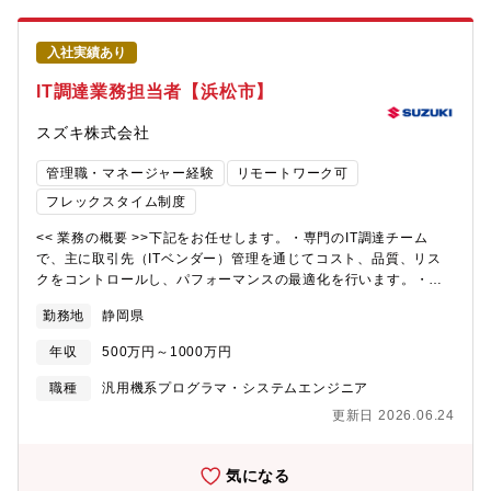
今回は、IT基盤部の中で特にネットワーク、サーバ等を担当する
リティリスクを戦略的に下げるため、セキュリティマネジメント
約30名規模の課に配属予定です。20代と30代が2/3を占めるオー
領域において、以下の業務をリーダーとして実施頂くことを想定
プンな雰囲気の組織で、キャリア採用入社者（主にSIer等からの
入社実績あり
しています。・グローバルセキュリティマネジメントの統括・推
転職）も多く在籍しております。真面目な人が多く、前向きにチ
進 ー国内外のグループ会社を対象としたセキュリティマネジ
IT調達業務担当者【浜松市】
ャレンジする人を応援する組織風土があります。・配属拠点：本
メント体制を統括し、関連組織をリードしながら、グローバル横
社・フレックス適用あり。都合や体調に合わせて、調整できま
断での施策の整合性確保および実行推進。・グループ全体のIT規
スズキ株式会社
す。・就業時間：フレキシブルタイム 6:30～22:00（標準労働時
程遵守状況のモニタリングおよびリスクマネジメント ー情報
間 8時間）・在宅勤務利用状況：個人の裁量で実施できます。利
システム部が定めるグループIT規程を基準として、グループ各社
管理職・マネージャー経験
リモートワーク可
用実態としては、毎日出社する人や１ヶ月に１度出社する人等、
の遵守状況を確認・分析を行い、潜在的なセキュリティリスクの
様々です。【キャリアプラン】将来的には、約30名の組織におけ
フレックスタイム制度
特定および評価の実施。あわせて、リスク低減に向けた改善方針
るグループ長業務をお任せします。・予算計画を含む部門計画の
の策定および各社への是正指示・フォローの実施。・グローバル
策定・所属員（係長）の目標設定、四半期毎の評価面談・取引先
<< 業務の概要 >>下記をお任せします。・専門のIT調達チーム
でのセキュリティ教育の企画・実行 ー従業員のITセキュリテ
（主に協業パートナー会社）との契約などの事務処理手続き等
で、主に取引先（ITベンダー）管理を通じてコスト、品質、リス
ィリテラシー向上を目的に、階層や役割に応じた教育プログラム
【役職】管理職から、部門長へとキャリアアップすることができ
クをコントロールし、パフォーマンスの最適化を行います。・ス
を企画・設計し、グローバルでの展開および定着化の推進。【役
ます。【身に着けられる知識・技術】自動車メーカーの社内ITと
ズキ・グループのグローバルな契約活動を通じて調達コストの低
割】・リーダシップを発揮して業務を推進しつつ、チームメンバ
勤務地
静岡県
してIT部門を立ち上げられます。【環境】 基本は本社勤務です。
減を図ります。（新設の業務となります）【具体的には】〇IT調
ーの育成にも貢献すること
希望により、海外駐在にもチャレンジすることができます。部内
達およびITベンダー管理・評価のための標準帳票、仕組み・ルー
年収
500万円～1000万円
駐在実績拠点：インド、インドネシア、ハンガリーなど【入社後
ルづくり〇ベンダーとの交渉・契約〇グローバルでのIT調達プロ
の教育体制/フォロー体制】OJTで業務の立ち上がりをサポートし
セスの標準化〇インド子会社と協業を通じた最適なグローバル調
職種
汎用機系プログラマ・システムエンジニア
ます。各自のご経験や状況に応じて、社内外の研修に受講いただ
達<< 採用背景 >>IT調達コストは年々増加しており、外部委託、
更新日 2026.06.24
くことも可能です。その他、以下のような研修・教育が
クラウドを中心としたライセンス調達に係るコストが、その多く
を占めており、個々の技量・能力に依存する選定プロセスから、
組織として戦略的にコスト低減を進めることが喫緊の課題となっ
気になる
ています。効率的な調達プロセスの確立、グローバルでの購買集