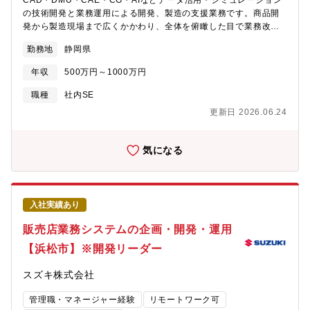
CAD・DMU・CAE・CG・AIなどデータ活用・シミュレーション
の技術開発と業務運用による開発、製造の支援業務です。商品開
発から製造現場まで広くかかわり、全体を俯瞰した目で業務改善
や価値創造を行っています。【具体的には】・物づくりの基準と
勤務地
静岡県
なる3Dデータ作成方法の協業プロセス化や効率化の推進・3D測定
を活用した物づくりの効率化推進・3Dプリンティングを使った設
年収
500万円～1000万円
計支援業務の拡大【採用背景】・事業拡大のため、グローバル化
する機種開発を、一層効率的に進める必要があります。既存の価
職種
社内SE
値観にこだわらず、新しいデジタル技術や業務プロセスを提案し
更新日 2026.06.24
て、製品の品質向上や開発業務の効率化に取り組む人材を募集し
ています。【部門のミッション、ビジョン】・CADデータを活用
した新技術や新プロセスを追求して、同社の物づくりの品質向上
気になる
や効率化を進めています。・CADデータ活用のため、3Dデータ作
成や3D測定を行う人員が揃っています。【キャリアプラン】・役
職：チームリーダーや係長、将来的に管理職へとキャリアアップ
することができます。・身に着けられる知識・技術：CADデータ
入社実績あり
作成、3D測定及び業務効率化に関する技術・環境：基本は本社及
び二輪技術センター勤務です。インド生産部門と業務を進めてお
販売店業務システムの企画・開発・運用
り、インドに往来する機会があります。部内駐在実績拠点：本
【浜松市】※開発リーダー
社・二輪技術センター【入社後の教育体制/フォロー体制】OJTで
業務の立ち上がりをサポートします。各自のご経験や状況に応じ
スズキ株式会社
て、社内外の研修に受講いただくことも可能です。その他、以下
のような研修・教育があります。・全社教育：役職者研修、部門
管理職・マネージャー経験
リモートワーク可
別研修 等・自己研鑽プログラム：英会話やプログラミング、業