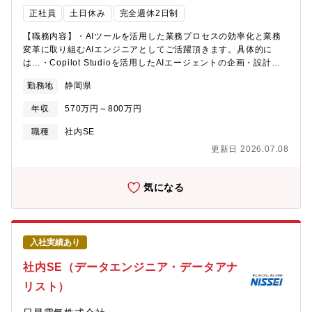
までを一貫して担う役割です。製造現場のデータを一元的に管
正社員
土日休み
完全週休2日制
理・活用する工場システムは、現在、本格展開フェーズにあり、
企画・仕様検討から現場への定着、関係部門やベンダーとの調整
【職務内容】・AIツールを活用した業務プロセスの効率化と業務
まで、対応領域は多岐にわたります。将来の電池生産を支える基
変革に取り組むAIエンジニアとしてご活躍頂きます。具体的に
盤づくりに、企画段階から主体的に関与できる点が、本ポジショ
は…・Copilot Studioを活用したAIエージェントの企画・設計・
ンの大きな魅力です。【キャリアプラン】・入社後は、先輩社員
開発・社内業務に特化したAI活用ユースケースの創出・実装・業
勤務地
静岡県
のOJTのもとでプロジェクトを経験していただきます。・能力・
務プロセスの効率化・自動化（問い合わせ対応、定型業務な
適性に応じて、各業務分野のプロジェクトリーダーを担当してい
ど）・エージェントの社内展開および利用促進（教育・ガイド整
年収
570万円～800万円
ただきます。・社内外の研修やジョブローテーションを通じて、
備）・Microsoft 365/Power Platformと連携した業務基盤の高度
工場・IT双方の知見を広げながらキャリアを形成していただきま
化・社内ナレッジを活用したAI活用環境の整備・利用状況の可視
職種
社内SE
す。・将来的には、幹部職としての活躍を期待しています。職場
化・改善サイクルの確立・海外拠点を含めたグローバル展開の推
更新日 2026.07.08
のイメージ・ミッション【職場のイメージ】社内システムの企
進 等将来的には本領域のチームリーダーとしてご活躍いただく
画・導入・運用を行う情報システム部門です。部長、ＧＬ（課長
ことを期待しています【組織構成】・情報システム部：13名・超
クラス）、主事（係長クラス）、一般社員、派遣社員で約４０名
高速開発ツールやPower Platformを用いた、独自のソフトウェア
気になる
の組織です。２０代、３０代が活躍する若い職場です。【職場の
開発によって社内業務の効率化を推進してきましたが、今後はAI
ミッション】製造現場に深く入り込み、業務とITをつなぐこと
ツールの活用を加速することで更なる生産性向上と、経営課題解
で、電池工場全体の生産性・品質・安定性を高める。企画から導
決のスピードアップを目指します
入、定着までを一貫して担い、次世代のものづくり基盤を自らの
入社実績あり
手で築くことが、私たちのミッションです。【募集背景】車両向
けの電池生産の拡大が進む中、システムの企画から導入・現場定
社内SE（データエンジニア・データアナ
着までを担う情報部門の役割が一層重要となっており、その体制
リスト）
強化が急務となっています。将来の電池生産を支える情報基盤づ
くりを加速するため、情報部門の中核を担う社内SEを募集しま