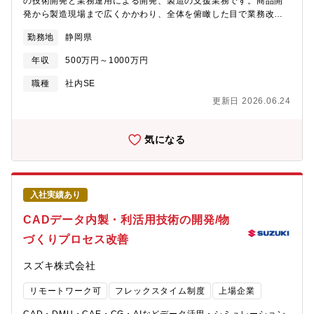
の技術開発と業務運用による開発、製造の支援業務です。商品開
内で密接なコミュニケーションをとり、相談しながら業務を進め
発から製造現場まで広くかかわり、全体を俯瞰した目で業務改善
ることができます。やる気があり、ものづくりに喜びを感じる方
や価値創造を行っています。【具体的には】・DMUを活用した開
の応募をお待ちしています。サービスを創出し開発する能力を有
勤務地
静岡県
発プロセス改善・DMU・CGを活かしたVR技術の開発と業務適用
する方、ＩＴに関するスキルを持ち合わせた方は、自動車業界以
外からの積極的な応募も心からお待ちしております。
年収
500万円～1000万円
職種
社内SE
更新日 2026.06.24
気になる
入社実績あり
CADデータ内製・利活用技術の開発/物
づくりプロセス改善
スズキ株式会社
リモートワーク可
フレックスタイム制度
上場企業