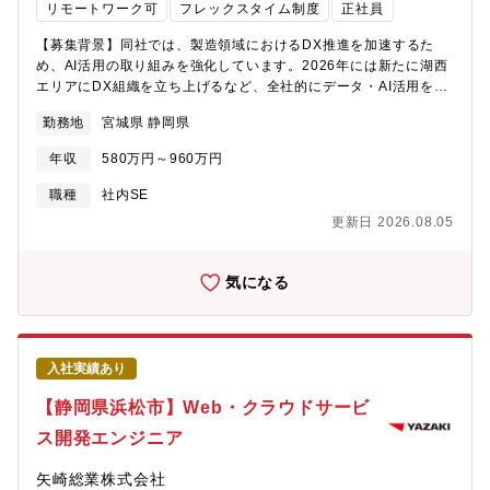
リモートワーク可
フレックスタイム制度
正社員
【募集背景】同社では、製造領域におけるDX推進を加速するた
め、AI活用の取り組みを強化しています。2026年には新たに湖西
エリアにDX組織を立ち上げるなど、全社的にデータ・AI活用を広
げていくフェーズにあります。現在は既存のAI開発チームを中心
勤務地
宮城県 静岡県
に取り組みを進めていますが、今後のさらなる高度化・領域拡大
に向けて、専門性を持って開発をリードできる体制の強化が求め
年収
580万円～960万円
られています。その中で、AIの実装にとどまらず、プロジェクト
を主導しながら現場適用を推進できる人材の参画が重要となって
職種
社内SE
います。【業務内容】■製造現場の課題解決に向けたAI活用推進・
更新日 2026.08.05
製造・品質・生産技術部門と連携し、現場課題の整理からAI活用
テーマの企画・推進を担当・設備異常の予兆検知、品質不良の要
因分析、生産性向上など、工場改善に直結するテーマを推進■AIモ
気になる
デルの設計・実装・評価・数値・画像・テキストデータを活用し
た機械学習／深層学習モデルの開発・生成AIを含む新技術の活用
検討および実装■PoCから現場導入までのプロジェクト推進・スモ
ールスタートで仮説検証を進めながら、本番運用までをリード・
入社実績あり
AIを作ることが目的ではなく、現場で成果が出るところまで伴走■
データ基盤・システム連携・RDB/SQLやクラウドを活用したデー
【静岡県浜松市】Web・クラウドサービ
タ基盤の設計・改善・情報システム部門と連携しながら、AI活用
ス開発エンジニア
を支えるシステム環境整備を推進■チームリード・プロジェクト推
進や技術面でのチーム牽引【仕事の魅力】 ■AI開発で終わらず、
矢崎総業株式会社
工場改善まで携われる環境 生成AIや機械学習モデルの開発に加