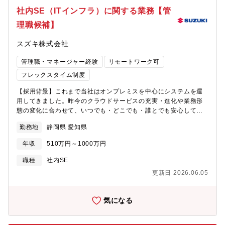
＜ 入社後の教育体制 ＞＞OJTで業務の立ち上がりをサポートしま
社内SE（ITインフラ）に関する業務【管
す。各自のご経験や状況に応じて、社内外の研修に受講いただく
理職候補】
ことも可能です。社内には以下のような研修・教育がありま
す。・全社教育 ：役職者研修、部門別研修 等・自己
スズキ株式会社
研鑽プログラム：英会話やプログラミング、その他業務で必要な
知識、 ビジネススキルなど受講できるも
管理職・マネージャー経験
リモートワーク可
のなど多数あります。＜＜キャリアプラン ＞＞・役
職 ：主任や係長、将来的に管理職へとキ
フレックスタイム制度
ャリアアップすることができます。・身に着けられる知識・技
【採用背景】これまで当社はオンプレミスを中心にシステムを運
術 ：予算全般の運用・管理・統制手法、しくみ・環
用してきました。昨今のクラウドサービスの充実・進化や業務形
境 ： 基本は浜松駅北オフィス勤務です＜
態の変化に合わせて、いつでも・どこでも・誰とでも安心して働
＜スズキならではの仕事のやりがい ＞＞社内外の様々なシステム
けるＩＴインフラ環境を順次刷新、整備しています。また、当社
担当者、セキュリティ担当者、業務部門の方々とのコミュニケー
勤務地
静岡県 愛知県
の成長戦略に合わせ、日本だけでなくインド、欧州等グローバル
ションを通じ、将来に生きる人脈形成が行えます。＜＜ 求める人
なＩＴ環境のデジタルトランスフォーメーションに取り組んでい
物像 ＞＞・自ら提案し実行できる方を希望します。・困難なこと
年収
510万円～1000万円
ます。これらの活動をさらに促進するべく、基盤となる次世代Ｉ
にも地道に取り組むことができる。【歓迎要件】■IT関係資格取得
Ｔインフラの設計・構築・実施、サイバー攻撃等の様々なインシ
者歓迎します（基本/応用情報技術者試験、Microsoft認定資格他）
職種
社内SE
デントにも適用できる安全な運用に向けてリーダーシップを発揮
■プロジェクトリーダー、プロジェクトマネジメント経験がある方
更新日 2026.06.05
いただける方を求めています。将来的には、当社がもっとも大事
■経理業務経験がある方
にする人材育成・マネジメントにも取り組んでいただきます。
【業務の概要】主に自社・グループ会社内におけるプロジェクト
気になる
マネジメントをお任せします。国内完成車メーカーでは珍しく、
当社にはIT子会社がありません。そのため自社のインフラを自分