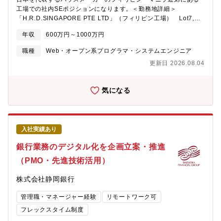
工場での社内SEポジションになります。＜勤務地詳細＞
「H.R.D.SINGAPORE PTE LTD」（フィリピン工場） Lot7,
Block9, Phase1, Cavite Eco-Zone Rosario,Cavite,Philippines
年収
600万円～1000万円
東京ドーム20個程度の工場では、約23,000人の現地従業員働いて
おります。日本人も100名ほどおり、はじめての海外勤務でも安心
職種
Web・オープン系プログラマ・システムエンジニア
です♪ ＜就業環境/充実の福利厚生＞ ・残業は月20h程度で、休
更新日 2026.08.04
日の呼び出しなどもございません。・家賃は会社負担有（上限
有）、ご家族帯同の場合、マカティやBGCにコンドミニアムを用
意します。・出勤や退勤時にて、指定の車両での送迎あり。休日
気になる
の買い物での運転手の手配も会社負担が可能なため、月数千円程
度の自己負担で、自由に自動車を使用も可能。・お子様がいる場
合は、マニラ日本人学校の学費を中学校まで会社にて負担。※イ
ンターナショナルスクールの場合は学費に応じて一部補助・その
入社実績あり
他（家族手当、携帯代補助、メイド補助、昼食会社負担、帰省補
助有※同居家族分含む）【仕事内容】（1）フィリピンローカルス
銀行業務のデジタル化を企画立案・推進
タッフに対するテックリードエンジニアとして以下の業務を行い
ます。└設計書レビュー・ソースコードレビュー・テスト項目レビ
（PMO・先進技術活用）
ュー（2）プロジェクトにおいてサンプルのソースコード作成を行
い、ローカルスタッフへの説明・教育を行う（3）プロジェクトの
株式会社静岡銀行
スケジュール管理・仕様調整をローカルスタッフと共に行う（4）
フィリピンローカルスタッフ教育の為の教材作成およびトレーニ
管理職・マネージャー経験
リモートワーク可
ング実施【開発環境】◇プログラミング言語 : PHP（Laravel）、
フレックスタイム制度
Node.js、VUE.js◇クラウドインフラ : AWS◇データベース :