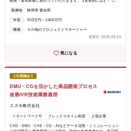
開発・運用業務に携わっていただきます。【具体的には】・コネ
クテッドのアフターサービスシステムに関わる企画 開発、運用
勤務地
静岡県 愛知県
に関わる業務の推進。・コネクテッドカーから収集される車両デ
ータの活用検討。【採用背景】2022年にスズキは国内外でコネク
年収
500万円～1000万円
テッドカーを導入しましたが、このアフターサービス機能をサー
ビスおよびサービス技術部門中心に開発しました。サービス機能
職種
その他のプロジェクトマネージャー
の今後の計画と追加ニーズにあわせ継続的にシステムの改修・強
更新日 2026.06.24
化を進めますが、この分野は急速なスピードでのサービス拡大が
見込まれているため、組織・体制の拡大を計画しています。【部
門のミッション】先行する他社に負けないコネクテッドのアスタ
気になる
ーサービス機能をグルーバルで提供し、世界中のお客様に喜んで
頂く事、安心を提供することが我々のミッションです。このため
に社内関係部門や提携先、取引先と密接に連携した活動を進めま
す。【キャリアプラン】コネクテッドシステムにおける開発経験
入社実績あり
を積むことで、コネクテッドに関する知識が得られるのみでな
く、プロジェクトの企画、マネジメント能力を身に着けられま
DMU・CGを活かした商品開発プロセス
す。また、将来的には、コネクテッドの知識を活かして設計やア
改善/VR技術業務適用
フターサービスなど関連部門へのローテーションや異動の機会を
得る事も可能です。【入社後の教育体制】教育カリキュラムに基
スズキ株式会社
づき導入教育を実施します。その後 5名程度のチームに所属して
企画・開発・運用の業務に携わりOJT含めた指導を実施します。
リモートワーク可
フレックスタイム制度
上場企業
その他豊富な社内教育制度も活用頂きます。【職場からのメッセ
ージ】比較的若い年齢層が多い部署です。自由闊達な意見を述べ
CAD・DMU・CAE・CG・AIなどデータ活用・シミュレーション
やすく、ルールや常識に縛られすぎることもありません。チーム