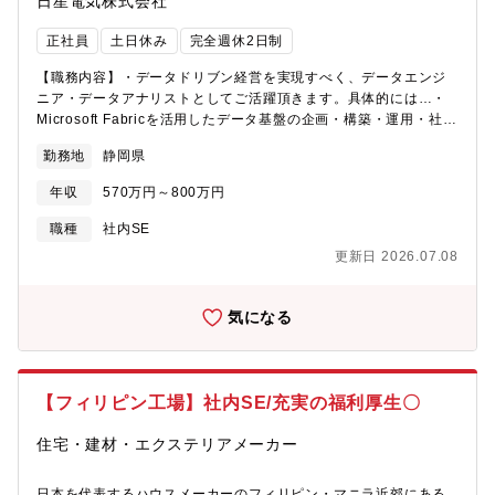
日星電気株式会社
す。
正社員
土日休み
完全週休2日制
【職務内容】・データドリブン経営を実現すべく、データエンジ
ニア・データアナリストとしてご活躍頂きます。具体的には…・
Microsoft Fabricを活用したデータ基盤の企画・構築・運用・社内
外データの収集・統合・蓄積（IoT/業務システム等）・データモデ
勤務地
静岡県
ル設計およびデータ品質管理・Power BIを用いたダッシュボー
ド・レポートの開発・経営・業務意思決定を支援するデータ分
年収
570万円～800万円
析・各部門と連携したKPI設計および可視化・データ活用文化の定
着に向けた社内展開・教育・海外拠点を含めたデータ統合・標準
職種
社内SE
化・「データドリブン経営基盤」の実現 等将来的には本領域のチ
更新日 2026.07.08
ームリーダーとしてご活躍いただくことを期待しています【組織
構成】・情報システム部：13名・当社では、AI時代において最も
重要なのはデータ基盤と考えています。データ活用をより強化す
気になる
ることで、更なる生産性向上と、経営課題解決のスピードアップ
を目指します
【フィリピン工場】社内SE/充実の福利厚生〇
住宅・建材・エクステリアメーカー
日本を代表するハウスメーカーのフィリピン・マニラ近郊にある