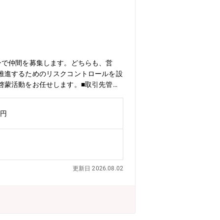
務担当者と外国語を使ったコミュニケー
存の枠組みにとらわれず、新しいアイデ
クトリーダー等の経験を通じたチーム運
情報/プライバシー保護に関する法規・
プライバシーポリシーの作成＜ガバナン
務・アプリ/WEB/製品のコンプライア
ンで仲間を募集します。どちらも、営
を満たす必要はありません
推進するためのリスクコントロールを設
啓蒙活動をお任せします。■取引先管理
ィブの表現チェック、薬機法等への適正
携・改善実行・法務、内部監査、営業部
万円
内啓蒙活動をお任せします。■情報セキ
機密情報および個人情報の管理フローの
定期的なモニタリングの実施■組織への
上のためのコミュニケーション【本ポジ
、自分の意思決定が事業全体の健全化に
更新日 2026.08.02
クを特定し、どうすれば事業を止めずに
領域でのコンプライアンス・セキュリテ
業であるインターネット広告事業本部
らお預かりする膨大なデータの機密保持
自ら創り出すフェーズにあります。組織