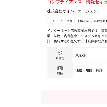
コンプライアンス・情報セキ
るため、影響範囲も広く、今後大きな
ションを取る機会も豊富にあり、幅広
株式会社サイバーエージェント
アやアプローチを積極的に取り入れな
営スキルに加えて、以下領域における
リモートワーク可
上場企業
副業制度
規格解釈実務・社内法規・規格担当とし
ス＞・リスクアセスメント/審査/監査
インターネット広告事業本部では、事
ンス遵守のための要件定義、設計・従
業・法務・内部監査・システムセキュ
計・実行する役割です。【具体的な業
の高度化・広告主・媒体社との契約管
対応■社内啓蒙・コンプライアンス意
東京都
門との連携による課題解決スキームの
勤務地
ュリティ管理体制の構築・運用・広告
強化、見直し、推進■モニタリングお
法務・知財・特許
セキュリティ啓蒙・浸透・社員向けの
職種
ションの魅力】■サイバーエージェント
直結する手応えを感じられます。■「
安全に推進できるかを考える業務に携
ィ業務を通し、組織の進化と共に自身
は、急速な市場の変化とともに進化を
や高度化するサイバーリスクへの対応