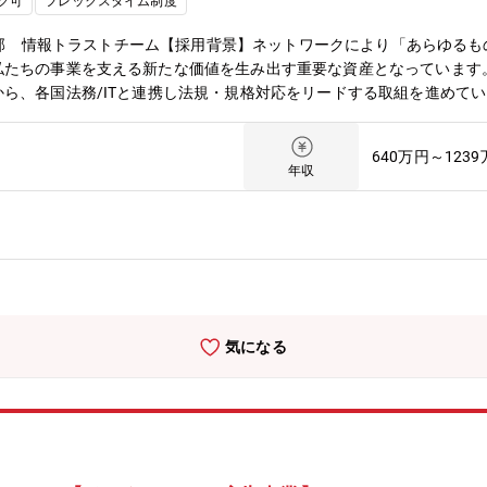
ク可
フレックスタイム制度
ンジン、宇宙開発機器などの製品分野において、「顧客満足の向上」を
ます。もう一つの経営理念が「人材こそが最大かつ唯一の財産である」
務設計部 情報トラストチーム【採用背景】ネットワークにより「あらゆる
修や福利厚生などの充実や社員一人ひとりが活躍できる環境づくりに取
私たちの事業を支える新たな価値を生み出す重要な資産となっています
ら、各国法務/ITと連携し法規・規格対応をリードする取組を進めて
要があり、データ規制に係る法規・規格対応全般のリーダーとして活躍
ツダグループの業務を鳥瞰し、複数の本部が共創する一気通貫でグロー
640万円～123
計画の課題解決、および、DXによる業務構造改革と価値創造を推進す
年収
メントシステムのガバナンス／維持強化、および、拡大するグローバル
とする。【職務概要】欧州データ法、AI法、欧州電池規則等に関する
推進をリードいただきます。【職務詳細】欧州データ法/AI法等デー
タ法、AI法等に関する法規・規格解釈の実施・社内ポリシーと手順の
準対応に係るガバナンス活動の推進・法規・規格に沿ったガバナンスの
ンス活動の推進・法規・規格におけるリスク管理の強化リスクアセスメ
の実施と結果に基づく対策の策定・社員向けの法令遵守対応に関する教
気になる
めたデータ保護サイクルの確立とその運用ステークホルダーとの連携業
どの関係者と密に連携した共同プロジェクトの推進 等【関連する法規
リフォルニア電池規則 等【ポジション特徴/魅力点】本ポジションでは
発を推進しています。プロジェクトリーダーとして、複数のプロジェク
軟かつ創造的に業務へ取り組んでいただけます。世界的にデータ活用や
も制度や運用の確立が進められている新しい領域である事に加え、対象