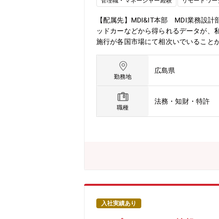
管理職・マネージャー経験
リモートワー
産業機械、ターボチャージャ、航空エ
ーズに応えるよう事業に取り組んでい
【配属先】MDI&IT本部 MDI業
発展させるという考えのもと、教育研
ッドカーなどから得られるデータが、
施行が各国市場にて相次いでいることか
化に応じて対応レベルを高めて行く必
門ミッション/チームミッション】マ
広島県
ム化構想を構築することで、中期経営
勤務地
となる、全社情報セキュリティマネジ
設計、システム化を推進することを目的
法務・知財・特許
ータ法規対応に関わるガバナンス活動の
職種
応・最新のデータ保護法規制、欧州デー
めの内部監査の実施と改善策の提案法
の協力による法規・規格に沿ったガバナ
ルの確立と運用・リスクアセスメント
査の実施と報告書の作成・子会社を含
ライヤ、社外業務部門、弁護士事務所な
規則、排ガス規制、欧州重要原材料、カ
規・規格解釈に基づくシステム企画開
ンドを持つメンバーと協力しながら、柔
入社実績あり
り組まれている中で、本領域は各国で