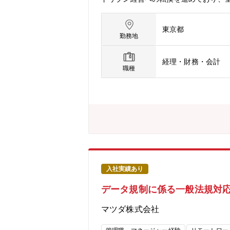
データの構造化・利活用の高度化を一
テム部門、社外のITベンダーと連携し
東京都
AIソリューションの評価・導入・定着
勤務地
推進していただきます。※ご経験やス
進の中核メンバーとして、以下の業務
経理・財務・会計
ション推進・経理・財務領域における
職種
開・AIを活用した業務効率化・高度化
経理組織におけるIT／DX／AIリテ
変革推進グループは、財務部内におい
務変革やDX施策の企画・推進に注力で
両面から検討・実行できる体制を整え
やデータ利活用の中心となる財務経理
を推進できる役割となっています。本
力を、実務を通じて着実に高めること
ックス可否：可（コアタイム：なし）
入社実績あり
【配属先情報】財務部 業務変革推進グ
データ規制に係る一般法規対応
務変革推進の中核として、業務プロセス
集中できる環境で、財務×デジタルの専
マツダ株式会社
と、様々な分野に事業領域を拡張して
きています。その根底にあるのは「技