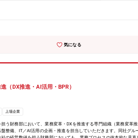
から、試行により導入計画を立案し、実際にユーザ提供するところまで
活用が見込まれる最新技術は適宜導入・実装も担当いたします。*上記
頂きます。【配属組織】原子力技術部 原子力ITグループ【仕事や部署
ステム・インフラを維持・運営し、各部門が円滑に業務を進めるためのI
子力による安定したエネルギー供給を支える重要な役割を果たします。
業の持続可能な成長に貢献することが期待されます。■ セキュリティの
気になる
ために欠かせません。情報管理がしっかりと行われることで、各部門が
わたり、セキュリティを組み込むことで、安全な業務環境を維持するこ
運営に貢献し、将来にわたって安定したエネルギー供給を支えます。■
を見据えたIT基盤の計画が可能です。現場の声をしっかりと聞き、実行
子力セグメントは数千名規模で、現場の声を丁寧に反映しながらIT計画を
部門のITニーズを理解し、状況に応じた最適なIT戦略を立案します。
（DX推進・AI活用・BPR）
に合わせたスキルの習得が期待できます。【同社について】・三菱グル
命名して造船事業を開始したことを契機に1884年に創業した同社は
ット等の宇宙機器に至るまで、エンジニアリングとものづくりのグロー
0712兆円、売上収益5.0271兆円、当期利益2,454億円等いずれも
上場企業
。・在宅勤務、時間単位年休、フレックスタイム制度導入、「えるぼし
・パソナから入社実績が多数あり、選考フローを熟知しておりますので
を担う財務部において、業務変革・DXを推進する専門組織（業務変革
盤整備、IT／AI活用の企画・推進を担当していただきます。同社グ
社の経営数値を担う財務部においても、業務プロセスの抜本的な見直し