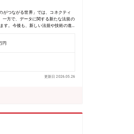
企業活動の中心に置き、お客様の真のニ
です。創造性と意欲のある人材が企業を
ものがつながる世界」では、コネクティ
り組んでいます。
。一方で、データに関する新たな法規の
います。今後も、新しい法規や技術の進
いただくことを期待しております。【部
バル最適となる業務設計、およびシステ
9万円
る。さらに、上記を推進する上での前提
各国での一般法規に対応するための業務
法規・規格解釈と法令遵守対応、またデ
タに関する法規・規格解釈と法令遵守対
整備および運用・法令遵守を確保するた
更新日 2026.05.26
フレームワークの構築と管理・各部門と
ント/教育/監査/子会社含めたサイク
育プログラムの企画と実施・定期的な監
務・法務部門担当者、実務担当者やサプ
】欧州AI法、欧州データ法、EU電池
、欧州データ法、欧州AI法などの法
トを管理/進行し、多様なバックグラウ
AIガバナンスに関するルール整備が取
はマツダおよびマツダグループ全体とな