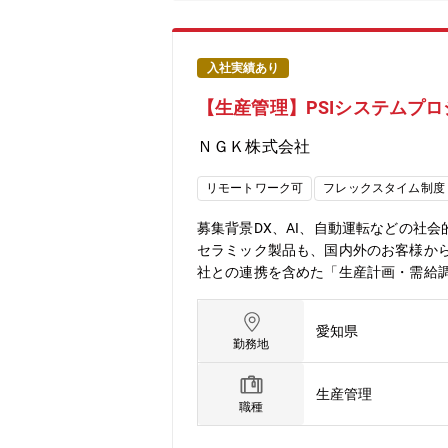
入社実績あり
【生産管理】PSIシステムプ
ＮＧＫ株式会社
リモートワーク可
フレックスタイム制度
募集背景DX、AI、自動運転などの社
セラミック製品も、国内外のお客様か
社との連携を含めた「生産計画・需給
給調整システムの導入を計画しており、
す。職務の特色半導体製造装置向けセ
愛知県
客様のニーズに答えるべく各生産拠点
勤務地
システム導入に向けた業務は、非常に
計・生産技術・製造・販売を担当して
生産管理
価管理、資材の調達にかかわる業務を
職種
全ての業務への配置転換あり業務の詳細