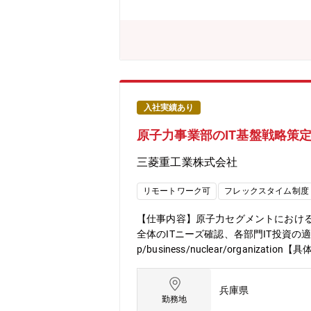
テム機能アッププロジェクト・関係部
管理業務継続をお願いします。※入社
キル】・製造メーカーにおける生産管
ける折衝力、プロジェクト管理手法【身
識・生産管理に関する知識・プロジェク
あいとした雰囲気で、思ったことを素
入社実績あり
原子力事業部のIT基盤戦略策
三菱重工業株式会社
リモートワーク可
フレックスタイム制度
【仕事内容】原子力セグメントにおける
全体のITニーズ確認、各部門IT投資の適正
p/business/nuclear/org
す。■ITガバナンス（セキュリティ維
費容・費用に対する審査等を担当致しま
兵庫県
画の策定、実装から管理までを担当致し
勤務地
ちながら、適切なIT基盤投資を計画・