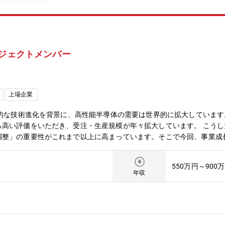
ロジェクトメンバー
上場企業
会的な技術進化を背景に、高性能半導体の需要は世界的に拡大しています
ら高い評価をいただき、受注・生産規模が年々拡大しています。 こう
調整」の重要性がこれまで以上に高まっています。そこで今回、事業成
IT、営業、生産管理、製造、品証など部門横断的なプロジェクトに参
ラミック製品市場で高いシェアをもつ弊社製品の生産管理を行うグルー
550万円～900
、協力会社の生産管理は難しい業務となりますが、営業、製造など関係
年収
やりがいと責任があり、成長につながる仕事です。職務の概要HPC事業
おり、生産管理部は、半導体製造装置用製品の生産管理、各拠点への生
担当しています。生産管理グループは生産管理、生産費用算出、原価管
【主な業務内容】・計画/購買業務のプロセス改善・PSI(需給調整)