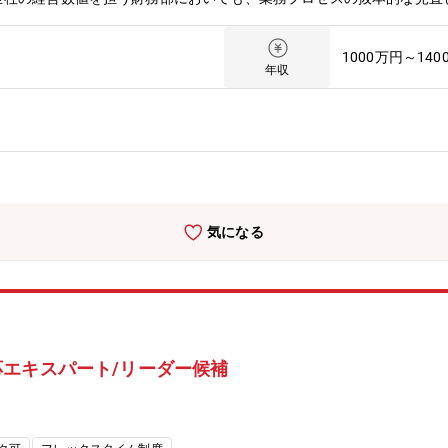
体的に推進しています。本ポジションでは、財務・経理の知見を軸に、
ながら、現行業務・業務フローの整理・可視化や業務プロセスの再設計を
1000万円～140
や、データ利活用を前提とした業務基盤の整備を、関係者と協働しつつ
年収
キルに応じて担当管理職（スペシャリスト職）としての採用となる可能
を担当いただきます。・デジタル技術を活用した、財務部を中心とする
業務プロセスの可視化、課題分析、再設計・データドリブン経営に向け
の企画・実装・ITソリューション（ERP、業務支援ツール等）の導入
ラシー向上に向けた施策の企画・実行・全社的なデータ利活用・業務変革
てDX推進を専任で担う専門組織です。財務経理の定常的なオペレーシ
きる点が特徴です。グループ内には、財務・経理の実務経験者とシステ
気になる
ています。これにより、構想検討から実装・定着までをスピード感をも
組織の内部に位置しているため、現場と密接に連携しながら合意形成を
ポジションでは、財務経理人財として今後不可欠となるデジタルリテラ
ができ、自身の専門性と市場価値の向上につなげることが可能です。【
リモート勤務：可（週２日程度）【募集背景】事業拡大に伴う、組織強
ループ【おすすめポイント】財務部を中心としたコーポレート業務のD
エキスパート/リーダー候補
改革やデータ活用、AI・IT施策の企画から実装まで一貫して担いま
門性を高められます。【企業の魅力】1853年の創業以来、造船には
きました。そして日本の産業界の一翼を担うリーディングカンパニーの
術をもって社会の発展に貢献する」という経営理念です。現在では、各