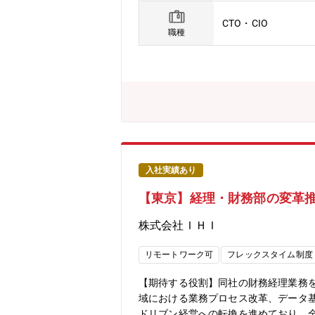
ント、AIによるシステム開発など調査
CTO・CIO
いても絶えず情報収集・試行を進め、
職種
やタスクを担当し、柔軟に業務を進めて
を支える業務原子力セグメントのITシ
は、各部門の業務効率を向上させ、原
プローチでIT戦略を立案し、原子力事
は、業務の信頼性と安全性を確保する
ます。私たちは、業務プロセス全体に
リティ対策は、原子力事業の持続可能な
プラントは長期間運用されるため、将来
す。■ 専門性を深めるキャリア形成原
入社実績あり
業、設計、製造、現地工事、調達など各
【東京】経理・財務部の変革推進
門性を高めることができ、各自の成長
省長崎造船局を借り受け、長崎造船所と
株式会社ＩＨＩ
舶、航空機などの輸送機器、大型ロケ
ます。・2025年3月期決算で受注高7.
リモートワーク可
フレックスタイム制度
がら、さらなる成長を続けております
バランスを整えた働き方が可能です。
【期待する役割】同社の財務経理業務
域における業務プロセス改革、データ基
ドリブン経営への転換を進めており、全