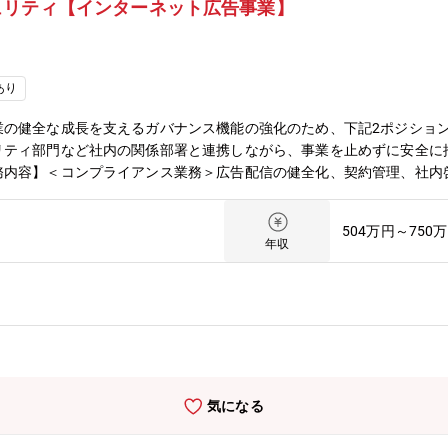
ュリティ【インターネット広告事業】
成長が見込まれます。また、システム開発担当者との連携や、各国の法
いスキルを最大限に活かして活躍いただける点が魅力ポイントです。既
がら、組織成長をリード頂けるポジションです。【必須要件】プロジェ
いずれかのご経験をお持ちの方＜法規・規格解釈領域＞・国内外の個人
あり
ての法規・規格解釈実務・法規・規格動向調査/渉外・サービス規約/
に関する実務・データガバナンス/コンプライアンス推進に向けたPMO業
業の健全な成長を支えるガバナンス機能の強化のため、下記2ポジショ
業員教育・子会社/関係会社管理※上記は業務経験の一例でありすべて
リティ部門など社内の関係部署と連携しながら、事業を止めずに安全に
務内容】＜コンプライアンス業務＞広告配信の健全化、契約管理、社内
理業務■広告配信におけるコンプライアンス遵守対応・広告クリエイテ
識の向上・コンプライアンス研修の企画・実施・推進■組織横断的な連
504万円～750
構築＜情報セキュリティ業務＞情報セキュリティ体制の構築・運用、社
年収
事業における時流に合った情報取り扱いルールの策定とアップデート・
よびリスクアセスメント・クライアントごとの情報管理状況の適正化・
セキュリティ研修の企画・実施・現場の営業担当者への日常的な意識向
の中核事業を支える影響力 －業界のリーディングカンパニーにおいて
攻めるための守り」を体現できる環境単なる管理業務に留まらず、リス
われます。■キャリアの市場価値向上変化の激しいインターネット広告
の成長実感を得られます。【募集背景】サイバーエージェントの中核事
気になる
続けています。広告表現の健全化や取引の透明性向上、クライアントか
など、私たちは単なる「法令遵守」に留まらず、業界のスタンダードを