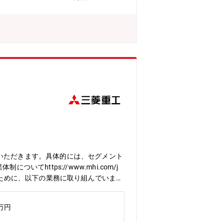
ェクト終了後はシステムを活用して生産
かせる／ 身につくスキル【活かせるス
プロジェクト納期管理など調整業務にお
DXプロジェクト経験、ITに関する知
門出身者が集まった部門です。和気あい
いただきます。具体的には、セグメント
https://www.mhi.com/j
推進するために、以下の業務に取り組んでいま
検、各部門のIT開発計画の管理や開発
で利用するシステムやインフラの導入計
0万円
事業戦略を理解し、各部門との接点を持
する期待が高まっており、AIエージェ