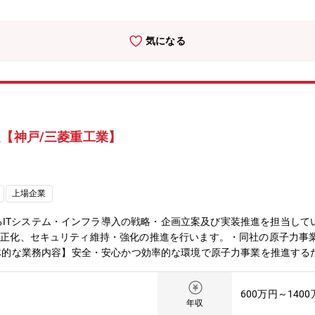
門（営業・設計・計画/購買・製造等）との調整ミーティング※プロジ
後はご経験やスキルに応じて、担当業務から徐々にお任せします。活
理スキル・DXプロジェクト参画経験（生産管理システム導入など）・
気になる
につくスキル】・半導体・製造装置・セラミックス業界に関する知識・
ト管理、推進能力職場の雰囲気IT、生技、設計、製造、品証など他部
直に伝えあえる風通しのよい職場です。
定【神戸/三菱重工業】
上場企業
ITシステム・インフラ導入の戦略・企画立案及び実装推進を担当して
化、セキュリティ維持・強化の推進を行います。・同社の原子力事業体制について
anization【具体的な業務内容】安全・安心かつ効率的な環境で原子力事業を
持、IT開発工程・予算統制）事業部門全体に対するセキュリティ教育や点
す。■ITシステム及びITインフラの導入計画、設計、管理事業部横断
600万円～140
ます。■IT投資の長期計画策定中長期的な視野で原子力セグメントの
年収
実装します。■最新技術の調査・試行・導入計画・実装近年はAI活用に対