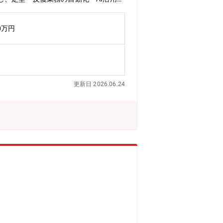
グループ内のシステム担当者、情報シス
進めていただきます。あわせて、IT／
0万円
、企画から実行まで中心的な役割として
性がございます。【具体的には】変革推
コーポレート業務のトランスフォーメー
たデータ集約・利活用施策の企画・展
・刷新に関する検討、企画、推進・財務・
更新日 2026.06.24
施策との連携【ポジションの魅力】業務
ョン業務を担わない体制としており、業
ム担当者が在籍しており、業務とITの
って進めることが可能です。また、変革
進めやすく、実行力のある現実的な改革
シーおよびプロジェクトマネジメント能
働く環境】平均残業時間：15時間フレ
化を目的とした増員募集となります。
Xを専任で推進するポジションです。業
す。定常業務に追われることなく、変革に
じまり陸上機械へ、さらには航空・宇宙へ
ひとつとして、新しい時代を切り拓いて
種エネルギーシステム、物流システム、