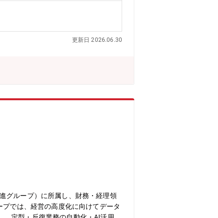
担当いたします。その他の最新技術につ
業務遂行にあたり、複数のプロジェクト
の魅力】■ 原子力セグメントのIT基盤
更新日 2026.06.30
T基盤を提供します。IT基盤の最適化
このポジションでは、将来を見据えたア
重要性原子力分野におけるセキュリティ
安心して業務を遂行できる環境を提供し
とを目指しています。このようなセキュ
 長期的な視野での計画的な対応原子力
可能なIT環境を構築することができま
作成しています。原子力ITGでは、営
これにより、事業内容を深く理解し、専
ープの創業者岩崎彌太郎は政府より工部
発電プラントなどの社会インフラ、船
バルリーダーとして社会を牽引しており
過去最高であり、日本を代表する企業でありな
」「くるみん」の各認定等ワークライフ
、内定まで丁寧にフォロー致します。
推進グループ）に所属し、財務・経理領
ループでは、経営の高度化に向けてデータ
、定型・反復業務の自動化・AI活用、