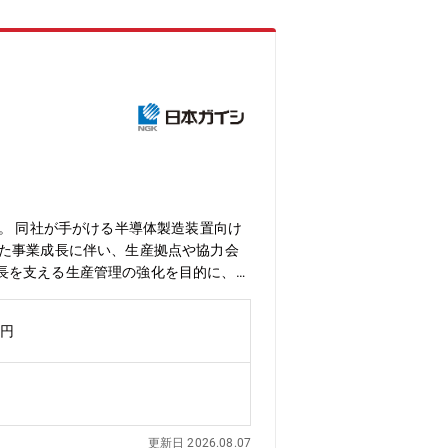
。 同社が手がける半導体製造装置向け
した事業成長に伴い、生産拠点や協力会
長を支える生産管理の強化を目的に、需
画してもらうメンバーを募集していま
プです。需要変動の大きな市場おいてお
万円
部門と調整しながら業務プロセス改善、
部は、半導体製造装置用製品の開発・設
産配分、生産性改善、生産費用算出、原
理業務を担っています。変更の範囲：
システム導入プロジェクト・原価管理シス
更新日 2026.08.07