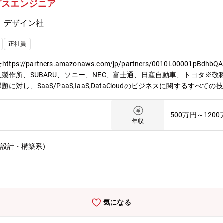
ビスエンジニア
さらに、技術研修事業を手がけるグループ会社が運営する、全国60校
さまざまなプログラムを用意しております。【求める人物像】＜マイン
・デザイン社
像＞・スケールの大きい仕事に携わりたい方・新しいことにチャレンジ
正社員
partners.amazonaws.com/jp/partners/0010L00001pBdhb
製作所、SUBARU、ソニー、NEC、富士通、日産自動車、トヨタ※
対し、SaaS/PaaS,IaaS,DataCloudのビジネスに関するすべ
運用、保守、研修等）※経験や希望に応じて案件を決定いたします。ユ
ニアで最大20数名規模で構成されたプロジェクトもございます。経験
500万円～120
容事例】・AWSを利用した新規Webアプリ開発・コネクティッドカー
年収
行業務【PJによってはシステム構想から】クライアントが考える構想を元に課
取り組んでいます。タスクの洗い出しや課題抽出・対応方針策定・要求
設計・構築系)
方】PJによりますが、ウォーターフォール、アジャイル、スクラム開
ノづくりに携わることができます。２．PJによっては、白紙の段階から
とができます。４．各々の技術力の成長ができる環境です。５．ライフ
て業界価値を高めるために、そして、エンジニアの選択肢が多い働きや
コンサルティング業務のさらなる強化。これにより抜本的な収益構造改
気になる
りができるのです。現在53歳の現役エンジニアとしてプロジェクトを
」との声が上がっています。また、社員の夢を実現まで応援する「自己