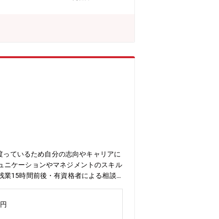
に渡っているため自分の志向やキャリアに
ュニケーションやマネジメントのスキル
残業15時間前後・有資格者による相談
っしゃる方も多数・キャリアデザインア
多数講座を用意
万円