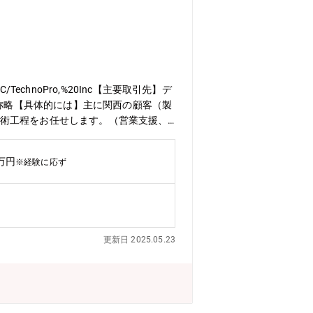
以上の外部スクールも活用OK！多様な
ド＞・チャレンジ精神旺盛な方・顧客と
したい方・今後も需要が高い分野に携わ
QAC/TechnoPro,%20Inc【主要取引先】デ
敬称略【具体的には】主に関西の顧客（製
ての技術工程をお任せします。（営業支援、
ニットと呼ばれるチーム単位で取組んで
・スキルにより、PL、PMとして活躍い
0万円
※経験に応ず
向けクラウド開発～保守運用業務・Win
題感を抽出、整理し、解決するために、ど
事項整理・評価など、構想フェーズから
発で進めます。【テクノプロ・デザイン
構想をもとに要件設定ができます。
更新日 2025.05.23
ワークバランスが取りやすいです。【働
すい職場環境をつくるために、様々な取
善による給与水準の向上や、エンジニア
統括する社員などからも「人生を通して
実現委員会」などの独自の研修制度や、