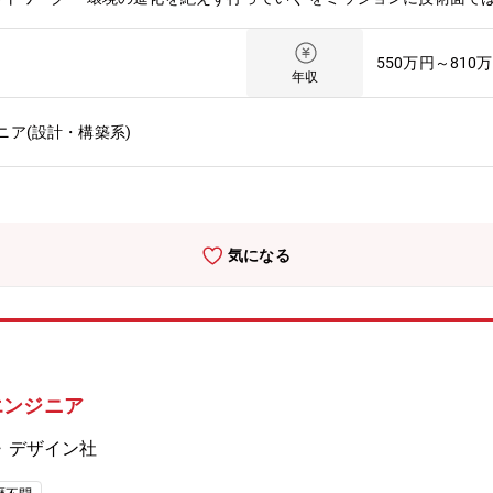
SD-WAN、ネットワーク作業の自動化等・全社的な観点?WAN、LA
ワーク全体像を把握し、業務を推進・技術の観点?FireWall、ルー
550万円～810
だけでなくセキュリティの知識も必要となるためネットワーク設計を通
年収
の?連の対応（ハードウェアの選定、OSセットアップ、仮想環境の構築）・
継、ファイル、データベース、AP）の構成に関する知識やスキルの向上・
ニア(設計・構築系)
バ・クラウドの両面のスキルアップ・各事業部とサーバ構成や保守に関
ド・AWSでの環境構築、保守作業 基本的には内製で進めるため、A
極的にチャレンジが出来る環境・全社AWS環境の統制管理の取り組みも
社で活用される情報システムやシステム基盤の課題解決のために各事業
階から入るため裁量権の大きさとやりがいを感じられるポジションです
気になる
日程度。日帰り～２、３泊程度。今後海外出張も可能性あり。海外訪問
5％、海外拠点約34ヶ所
エンジニア
・デザイン社