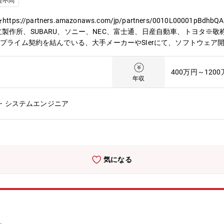
歴不問
partners.amazonaws.com/jp/partners/0010L00001pBdhb
製作所、SUBARU、ソニー、NEC、富士通、日産自動車、トヨタ※
プライム契約を結んでいる、大手メーカーやSIerにて、ソフトウェア開発
だきます。AI、IoT、画像処理の案件も多く、最先端の技術領域の業
トと呼ばれるチーム単位で取組んでいきます。テクノプロデザインのエ
400万円～120
キルにより、PL、PMとして活躍いただくことも想定しています。【
年収
を用いたアプリケーション開発・AWSを活用したWebアプリケーション
システム構想から】クライアントが考える構想を元に課題感を抽出、整理
・システムエンジニア
。タスクの洗い出しや課題抽出・対応方針策定・要求事項整理・評価な
すが、ウォーターフォール、アジャイル、スクラム開発で進めます。【
ことができます。２．PJによっては、白紙の段階から構想をもとに要
各々の技術力の成長ができる環境です。５．ライフワークバランスが取
ために、そして、エンジニアの選択肢が多い働きやすい職場環境をつく
気になる
務のさらなる強化。これにより抜本的な収益構造改善による給与水準の
現在53歳の現役エンジニアとしてプロジェクトを統括する社員などか
います。また、社員の夢を実現まで応援する「自己実現委員会」などの
描く風土があり、人がいます。技術を育てる技術が、テクノプロ・デザ
myなどの外部e-Learningのコンテンツも会社負担でご利用いただけま
研修を受講したエンジニアは97,492名》階層別、職能別、目的・課題