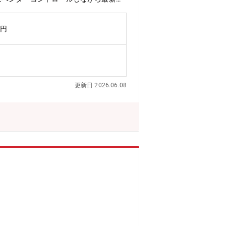
N、インターネット等全社のネットワーク
タ、スイッチ、無線など、技術的にも幅広
万円
してセキュリティに関するスキルアップ
幅広い各種サーバ（ActiveDirec
オンプレミスサーバのクラウド化を進めて
してやりとりを行うため、多くの部門の
WSの知識・スキルの向上が可能・新し
更新日 2026.06.08
始めているため、会社全体を対象とした
部のIT担当の方とディスカッションを
。【出張について】出張先は国内外の村
先：台湾、中国など主要拠点を中心にそ