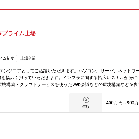
※プライム上場
イム制度
上場企業
ラエンジニアとしてご活躍いただきます。パソコン、サーバ、ネットワ
務を幅広く担っていただきます。インフラに関する幅広いスキルが身に
N環境構築・クラウドサービスを使ったWeb会議などの環境構築など※
ございます。■利用している機器、サービス等：・OS：Windows、Lin
icrosoftAzure■同社の特徴：◎概要：伝導・搬送にまつわる部品・ユニ
400万円～900
ョンコントロール)／マテハン）で構成されております。新たな事業や
年収
ーン事業ではいずれもグローバル市場でトップの位置を独走中。マテハ
システムは約35％、新聞巻取紙給紙システムが約70％を達成してお