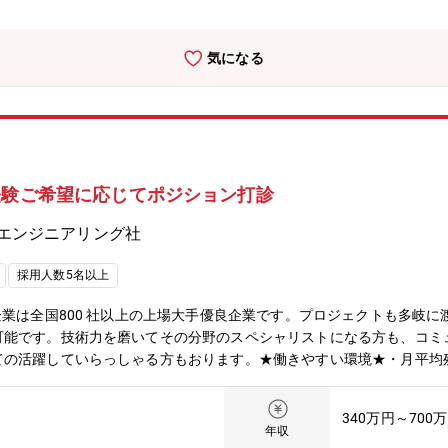
気になる
経験ご希望に応じてポジション打診
エンジニアリング社
採用人数5名以上
企業は全国800 社以上の上場大手優良企業です。プロジェクトも多岐
可能です。技術力を磨いてその分野のスペシャリストになる方も、コミ
ての活躍していらっしゃる方もおります。★働きやすい環境★・月平均
アの長期キャリアを徹底サポート★・50代で中途入社し活躍していら
リアをサポート・研修センターにて基礎/応用技術、資格取得支援など
340万円～700
年収