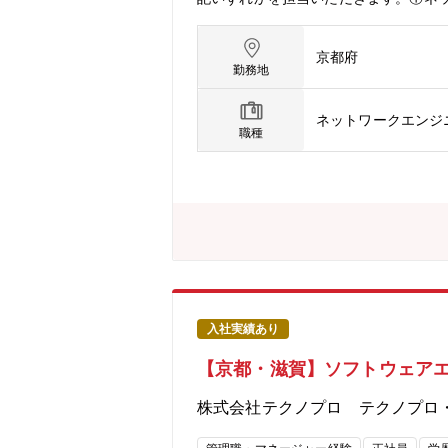
術を社内へ展開 →ゼロトラスト導入、
環境をみているため、会社としてのネット
京都府
く習得することも可能・ネットワーク
勤務地
も可能②サーバ・サーバ導入から保守まで
tory、DNS、プロキシ、パッチ中
ネットワークエンジ
いこうとしており、オンプレミスサー
職種
人との接点を持ち、業務を推進③クラウ
いサービスの検証、評価、導入にも積
運用が可能【仕事のやりがい・魅力】全
したり、現場へのヒアリングを行う段
田機械グループ拠点。国内は月3～5
の他拠点も（ご参考）海外売上比率約7
入社実績あり
【京都・滋賀】ソフトウェア
株式会社テクノプロ テクノプロ