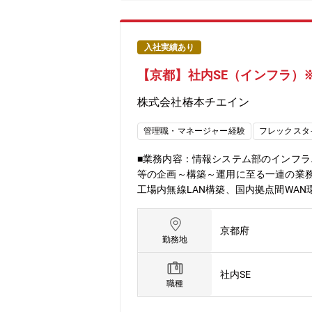
入社実績あり
【京都】社内SE（インフラ）
株式会社椿本チエイン
管理職・マネージャー経験
フレックスタ
■業務内容：情報システム部のインフ
等の企画～構築～運用に至る一連の業
工場内無線LAN構築、国内拠点間WA
あるため国内出張や休日出勤（代休あり）が
a・クラウド：Microsoft365、M
京都府
（チェーン／モビリティ／ＭＣ(モーシ
勤務地
でございます。◎トップシェア：チェ
おいても、国内で自動車塗装ライン搬送
社内SE
成しています。
職種