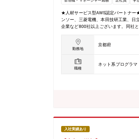
管理職・マネージャー経験
正社員
学
★人材サービス型AWS認定パートナー★https://
ンソー、三菱電機、本田技研工業、日立
企業など800社以上ございます。同社と
ウド、WEB、組込）業務をご担当いた
応じて案件を決定いたします。ユニッ
京都府
たプロジェクトもございます。経験・ス
勤務地
理システムの設計・開発・点群処理技術
ェアのUI/UX設計【PJによっては
ネット系プログラマ
現するか方針を定め取り組んでいます
職種
ます。【開発の進め方】PJによりま
１．話題性の高いモノづくりに携わる
せる環境で働くことができます。４．
グカンパニーとして業界価値を高める
す。例えば、技術コンサルティング業
き続ける環境づくりができるのです。
ことができる環境」との声が上がって
ら共に考え、悩み、最適なキャリアを
制度】自社研修以外にもUdemyやAide
入社実績あり
ビジネス系研修：155研修《これまでに