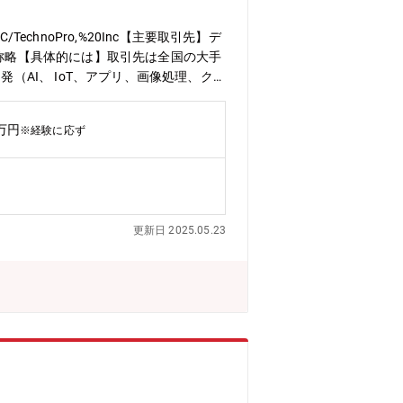
QAC/TechnoPro,%20Inc【主要取引先】デ
敬称略【具体的には】取引先は全国の大手
（AI、 IoT、アプリ、画像処理、クラ
務をご担当いただきます。※経験や希望に
ンジニアで最大20数名規模で構成され
0万円
※経験に応ず
業務内容事例】・産業用ロボット画像処
分析・BtoB向けパッケージソフトウ
し、解決するために、どのような方法で実
ど、構想フェーズから関わることができ
テクノプロ・デザイン社でのやりがい】
更新日 2025.05.23
件設定ができます。３．様々な技術を試
りやすいです。【働く環境】リーディン
るために、様々な取り組みを行っていま
向上や、エンジニアが安定的に強みを磨
らも「人生を通して徹底的に技術を磨く
独自の研修制度や、そもそもの生き方か
イン社には溢れています。【豊富な研修
す。技術研修数：1,092研修ヒューマン&
別の研修プログラムを200種以上用意し