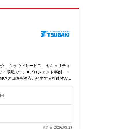
ーク、クラウドサービス、セキュリティ
つく環境です。■プロジェクト事例：・
夜間や休日障害対応が発生する可能性が
ux・ネットワーク：Cisco、Arub
ット・設備メーカーです。大きく4つの事業
万円
技術開発も厭わずに進み続けるメーカー
ン事業が展開する多彩なシステム製品に
り、他の追随を許さない市場占有率を達
更新日 2026.03.23