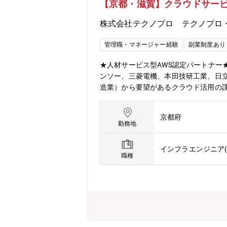
【京都・滋賀】クラウドサー
ており、いつでも学ぶことができます。
ニーズに対応しています。その他にも
株式会社テクノプロ テクノプロ
の会話が好きな方＜フィットする人物
りたい方
管理職・マネージャー経験
副業制度あり
★人材サービス型AWS認定パートナー★https://
ンソー、三菱電機、本田技研工業、日立
造業）から要望があるクラウド活用の課題に
要件定義、構築、設定、アプリ開発、
いきます。テクノプロデザインのエンジ
京都府
ただくことも想定しています。【業務内
勤務地
dows AD⇒Azure ADへの移
のような方法で実現するか方針を定め
インフラエンジニア(
関わることができます。【開発の進め
職種
社でのやりがい】１．話題性の高いモ
３．様々な技術を試せる環境で働くこ
く環境】リーディングカンパニーとし
り組みを行っています。例えば、技術
が安定的に強みを磨き続ける環境づく
徹底的に技術を磨くことができる環境