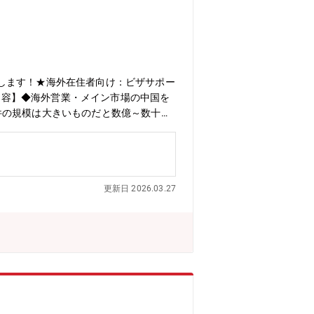
します！★海外在住者向け：ビザサポー
務内容】◆海外営業・メイン市場の中国を
件の規模は大きいものだと数億～数十億
社員は年間100日以上出張に行くこと
うサポートする役割を担います。・採用
税法、会計等）を担当します。・決算業
を担当頂きます。・海外から部品を購入
更新日 2026.03.27
す！【ポイント！】当社の業界で世界シ
大事ですが、社員が安心し、集中して業
組んでします。【教育制度】①集合研修
受講費用を一部補助する制度③Eラーニン