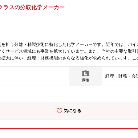
クラスの分取化学メーカー
割を担う分離・精製技術に特化した化学メーカーです。近年では、バイ
なくサービス領域にも事業を拡大しています。また、当社の主要な取引
の拡大に伴い、経理・財務機能のさらなる強化が求められています。こ
します。【業務内容】■経理部門のマネジメント（メンバーの業務管理
海外子会社含む）■会計監査対応■税務申告■海外子会社の計数管理海
経理・財務・会
決定を財務面から支える役割を期待しています。あわせて、経理部門の
職種
経理部(10名)：部長(1名50代)、次長(1名50代)、課長（1名40代）
気になる