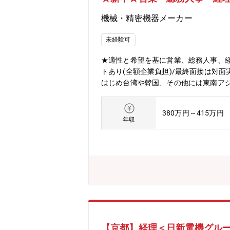
機械・精密機器メーカー
未経験可
★適性と希望を基に営業、総務人事、
トあり(全額企業負担)/最終面接は対
はじめ台湾や韓国、その他には東南ア
となるため、お客様の元に訪問し関係を
もあります。・営業事務の業務をご担
380万円～415万円
業務、海外人材の入社後の教育など幅
年収
務ではTMTグループ（国内・海外）
することもあります。・仕入れ元に交
ェア40％ですが、今後の目標は世界シ
務に取り組める環境を作ることも重要で
（年間約10講座）:外部講師による階
グ：約2000コースの中から自由に受講
【京都】経理＜日新電機グルー