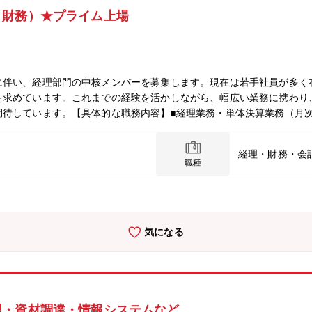
、財務）★プライム上場
に伴い、経理部門の中核メンバーを募集します。現在は若手社員が多く
を求めています。これまでの経験を活かしながら、幅広い業務に携わり
期待しています。【具体的な職務内容】■経理業務・単体決算業務（月
、有価証券報告書）・資金関連業務■その他、経理財務業務全般■若
ご活躍いただけます。【ミッション】決算業務を中心に、開示資料作成
経理・財務・会
務の経験を活かし、部門の中核メンバーとして業務改善や業務効率化に
職種
への指導や育成などにも携わり、組織全体の成長を支えていただけるポ
名,40代2名）【働き方】■平均残業時間：10時間～30時間/月程度■時
り）■時短勤務制度：お子様が小学校3年生を修了するまで利用可能
気になる
理・資材調達・情報システムなど