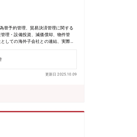
（為替予約管理、貿易決済管理に関する
産管理・設備投資、減価償却、物件管
社としての海外子会社との連結、実際の
織構成】5名／30代～50代までの社員
計
更新日 2025.10.09