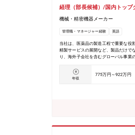
経理（部長候補）/国内トップ
機械・精密機器メーカー
管理職・マネージャー経験
英語
当社は、医薬品の製造工程で重要な役
精製サービスの展開など、製品だけで
り、海外子会社を含むグローバル事業
体制充実に伴い、経理部長候補を募集
決算業務の統括■連結決算業務の統括（
775万円～922万円
務体制の強化を推進し、経営層の意思
年収
力向上にも貢献いただきます。【組織体制】
般社員(4名20,40,50代)