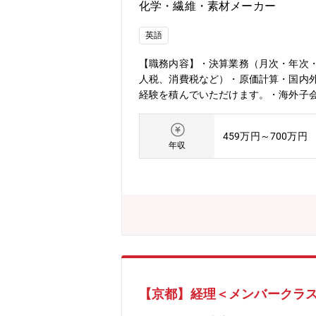
化学・繊維・素材メーカー
英語
【職務内容】・決算業務（月次・年次
人税、消費税など）・原価計算・国内外
経験を積んでいただけます。・海外子会
【募集背景】・欠員補充【配属先】・管理
る形となります。【同社について】★
459万円～700万円
専業メーカーです。1949年に界面活
年収
を開発し、技術の領域を拡げてきまし
を進めるため、柔軟な働き方、業務改革、
積極的に取り組んでいます。
【京都】経理＜メンバークラ