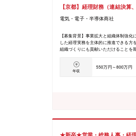
【京都】経理財務（連結決算
電気・電子・半導体商社
【募集背景】事業拡大と組織体制強化
した経理実務を主体的に推進できる方
組織づくりにも貢献いただけることを
務 ■財務業務・開示業務（決算短信
担う部門のため、お強みのある分野で
550万円～800万円
ただきます。これまで培われた経理実
年収
待しています。将来的には、後輩社員
室 経理部 計5名（20代2名,30代1
日付与（入社月により付与日数の変動あ
★新卒★営業・総務人事・経