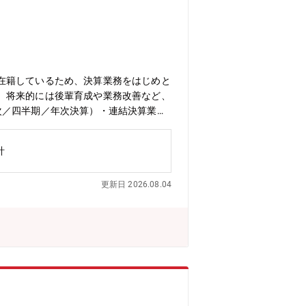
在籍しているため、決算業務をはじめと
、将来的には後輩育成や業務改善など、
次／四半期／年次決算）・連結決算業
手メンバーの育成 ※経理財務を幅広く
や資金管理など幅広い経理業務を担当い
計
も積極的に取り組んでいただくことを期
ジションです。【組織構成】経営推進
更新日 2026.08.04
間単位での有給取得可能■有給は入社時に即