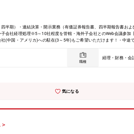
・四半期）・連結決算・開示業務（有価証券報告書、四半期報告書およ
子会社経理処理※5～10社程度を管轄・海外子会社とのWeb会議参加
社(中国・アメリカ)への駐在(3～5年)もご希望いただけます！・中
部・同業務従事者10名・20代後半～60代まで※業務分担：国内外子会
プライム上場の総合ケミカルメーカー同社は、多様な技術を持つパフォ
経理・財務・会
性剤メーカーとして創業、社会や産業のニーズにお応えして各種の高分
職種
た。また、三洋化成グループでは、「全従業員が誇りを持ち、働きがい
IT化・AI化の3つの切り口で働き方改革を推進しています。さらに、女
気になる
ス＞