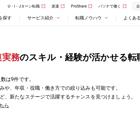
U・I・Jターン転職
派遣
ProShare
パソナで働く
企
を探す
サービス紹介
転職ノウハウ
よくあ
連実務
のスキル・経験が活かせる転
人数は9件です。
みや、年収・役職・働き方での絞り込みも可能です。
ど、新たなステージで活躍するチャンスを見つけましょう。
ちら