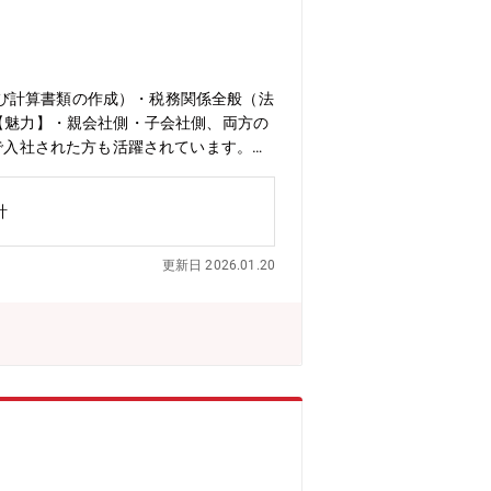
び計算書類の作成）・税務関係全般（法
【魅力】・親会社側・子会社側、両方の
途で入社された方も活躍されています。
社(5～10社程度)の経理処理を担当す
ーマンス・ケミカルス（機能化学品）の
計
子薬剤、ウレタン樹脂、特殊化学品など
を感じる企業」を目指し、より一層改革
更新日 2026.01.20
性活躍推進やLGBTQなど、DEIにも