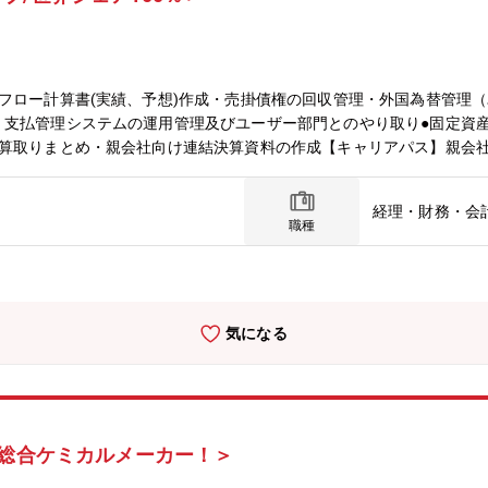
フロー計算書(実績、予想)作成・売掛債権の回収管理・外国為替管理
・支払管理システムの運用管理及びユーザー部門とのやり取り●固定資
決算取りまとめ・親会社向け連結決算資料の作成【キャリアパス】親会
る経理業務が経験が可能です。【募集背景】体制強化のための増員【組
経理・財務・会
職種
気になる
/総合ケミカルメーカー！＞