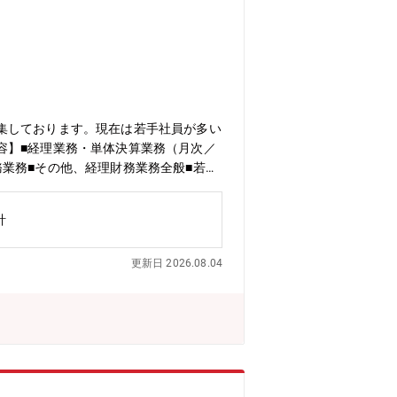
集しております。現在は若手社員が多い
容】■経理業務・単体決算業務（月次／
業務■その他、経理財務業務全般■若手
ン】部門の中軸として実務をリードいた
任せしながら、課長と連携して組織運営
計
しております。【組織構成】経営推進
5年度）■時間単位での有給取得可能■有給
更新日 2026.08.04