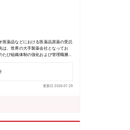
オ医薬品などにおける医薬品原薬の受託
先は、世界の大手製薬会社となってお
のたび組織体制の強化および管理職層の
、進捗管理、育成・評価）■年次・月次
外子会社を含むグループ全体の経理・財
計
マネジメントや人材育成を通じて、組織
、主査（1名50代）主任(2名30代)、一
更新日 2026.07.29