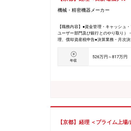
機械・精密機器メーカー
【職務内容】●資金管理・キャッシュ・
ユーザー部門及び銀行とのやり取り）
理、償却資産税申告●決算業務・月次
親会社（日新電機）への連結などあらゆ
が在籍
526万円～817万円
年収
【京都】経理 ＜プライム上場