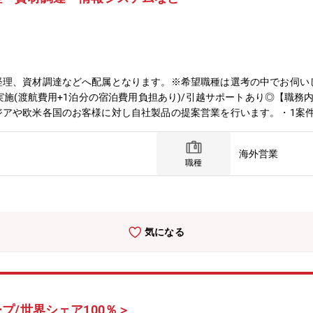
経理、資材調達などへ配属となります。※希望職種は選考の中でお伺い
面実施(渡航費用+1泊分の宿泊費用負担あり)/引越サポートあり◎【職
ジアや欧米各国のお客様に対し自社製品の提案営業を行います。・1案
構築することも重要です。・入社後3年目ごろからは出張が増え、多い
当頂く場合もございます。◆人事・各部署の業務が円滑に進められるよ
海外営業
広く仕事をお任せする予定です。◆経理・経理実務（仕訳、連結決算、
職種
全体が対象になります。◆資材調達・工場全体の効率や品質を上げる業務
渉説明をしに行くこともあり、言語を活かして活躍頂けるポジションで
ェアNO.1になることです。そのためには、新製品の開発や営業活動も
す。世界シェアNO.1という目標達成に向けて全社一丸となって取り
気になる
層別、ビジネススキル研修を社内で実施②通信教育補助制度：通信教育
可能
プ/世界シェア100％＞