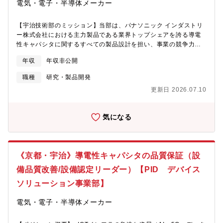
に活躍の場が広がります。■新製品に関する知見や経験を習得する
電気・電子・半導体メーカー
ことができ、自身のさらなるスキルアップにつながります。【同
社について】■同社は、ファインセラミックスを中心とする素材・
【宇治技術部のミッション】当部は、パナソニック インダストリ
部品メーカーとして1959年に京都で設立し、以降、半導体関連部
ー株式会社における主力製品である業界トップシェアを誇る導電
品、電子部品や通信端末・機器、太陽光発電システムなど、事業
性キャパシタに関するすべての製品設計を担い、事業の競争力を
領域を広げ、現在では、連結売上高2兆円を超えるグローバル企業
支える中核部門です。お客様の生の声を大切にし、お客様が求め
へと成長し、世界30カ国以上に約300のグループ会社を有してい
年収
年収非公開
る「品質・性能」をベストなタイミングで他社に先駆け提案する
ます。【数字で見る同社の魅力】■創業65年超の黒字経営継続企
ことで、社会にサプライズを連打することをミッションとしてい
業 ■自己資本比率：約71％■海外売上比率：約70％ ■半導体用
職種
研究・製品開発
ます。【開発課のミッション】当課は、導電性キャパシタ事業の
セラミックパッケージ／プリンタヘッドなどで世界シェアトップ
更新日 2026.07.10
中長期的な成長を支える新製品の開発部門です。市場やお客様の
クラス■平均勤続年数：15年以上 ■離職率：3％未満【会社とし
期待を先取りし、新たな価値を持つ製品の創出をミッションとし
ての魅力】■通信・エネルギー・電子部品など幅広い事業を展開
ています。キャパシタに関する材料・製品設計、プロセス開発、
し、経済変動にも強い多角化経営■無借金経営 × 黒字継続という、
気になる
評価・解析、量産立上げまでを一貫して推進すると共に、品質・
国内でも稀有な経営の安定性■5G、車載、再生可能エネルギー、
量産性・事業性を見据えた開発を通じて、持続的な競争力の強化
医療機器など、未来成長市場に直結した製品群■「部品から完成品
を目指しています。【募集背景】AIサーバーや車載の電装化な
まで」製造できる統合力で、他社と一線を画したモノづくり体制■
ど、情報通信技術の発展に伴い、電子部品には高性能化・小型
社員の声を尊重する文化と、若手でも裁量を持って活躍できる組
《京都・宇治》導電性キャパシタの品質保証（設
化・高信頼性がますます求められています。市場動向を踏まえ、
織風土■グローバル志向が強く、海外駐在・技術展開のチャンスも
当課では中長期の事業成長を見据えた次世代製品の開発テーマを
備品質改善/設備認定リーダー）【PID デバイス
豊富
拡大しています。開発テーマを力強く推進し、開発体制をさらに
ソリューション事業部】
強化するため、新たなメンバーを募集します。【担当業務と役
割】導電性キャパシタの新製品・技術開発（材料/プロセス/製品構
電気・電子・半導体メーカー
造開発）【具体的な仕事内容】・導電性キャパシタの製品設計、
および関連する材料・プロセス要素技術の開発業務新製品の実現