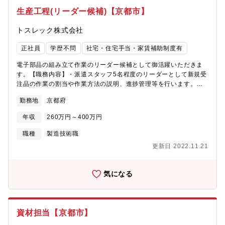
生産工程(リーダー候補)【京都市】
トスレック株式会社
正社員
学歴不問
社宅・住宅手当・家賃補助制度有
電子部品の組み立て作業のリーダー候補として御活躍いただきま
す。【職務内容】・派遣スタッフ5名程度のリーダーとして新規受
注品の作業の割当や作業方法の説明、進捗管理等を行います。※
手作業で組み上げる製品が多いです。・プレイングマネージャー
勤務地
京都府
として実際の作業にもかかわります。・営業、資材、検査などの
部署とも工程について打ち合わせなども行います。ライン作業の
年収
260万円～400万円
人員の割り当て【募集背景】・組織強化※入社後1年間は電子機器
のモノづくりに携わり、モノづくりの基本を勉強します。※最終
職種
製造技術職
的には生産管理業務を中心に行うことになります。
更新日 2022.11.21
気になる
資材担当【京都市】