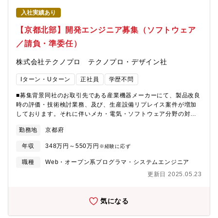
かりと研修・サポート体制の整った環境で、着実にスキルアップ
す。【生産技術】（1）新規生産ライン立ち上げ及び生産設備リプ
を実現したい方・自然豊かな環境で就業したい方、楽しめる方
入社実績あり
レースに伴ったシステム開発業務：生産ラインの新設及び改造案
（京都府綾部市）
件の要件定義・基本設計・設備立上を行って頂きます。（2）稼働
【京都北部】開発エンジニア募集（ソフトウェア
中生産装置のシステム保守改善業務：稼働中ラインの故障一次対
／請負・準委任）
応、原因分析、恒久対策を行って頂きます。≪詳細≫●電気設計及
び製作新規生産ライン立ち上げ及び更新に伴う仕様検討、仕様書
株式会社テクノプロ テクノプロ・デザイン社
作成部品発注・制御盤組立、外部発注シーケンス制御■チーム構
成・組織体制全体：18名（内 生産技術は5名、商品技術系は13
Iターン・Uターン
正社員
学歴不問
名）※増員後は26名程を予定（商品技術チーム16名、生産技術チ
ーム10名）■就業環境お客様とコミュニケーションが取りやすく働
■募集背景同社のお取引先である産業機器メーカーにて、製品改良
きやすい環境です。自社チームも相談しやすく、OJT体制が整っ
時の評価・技術検討業務、及び、生産設備リプレイス案件が増加
ています。※社内食堂あり※構内全面禁煙（喫煙所無し）■この仕
しております。それに伴いメカ・電気・ソフトウェア分野の対応
事の面白さ・魅力・多種多様な生産設備や検査機があり、変化や
力を強化することとなり増員募集する運びとなりました。若手か
学びが多い環境です。・様々な商品の技術検討を行うことで柔軟
勤務地
京都府
らベテランまで幅広く募集しています。※U･Iターン歓迎※モノづ
な対応力が養われ、スキル向上に繋がります。■就業イメージ●入
くりやIoT、DXに興味があり好奇心旺盛な方は大歓迎です。■ポジ
社直後入社時のご知見・ご経験やご希望を元に研修を受けてから
年収
348万円～550万円
※経験に応ず
ション：メンバー■業務内容≪概要≫【商品技術】電子部品の置き
配属、または、OJTを実施します。既に就業しているメンバーが
換えに伴う技術検討、必要に応じて回路の設計、製品の評価 等
職種
Web・オープン系プログラマ・システムエンジニア
サポートできる体制ですので、不明点はその場で解決しながら、
（1）部品変更した製品の信頼性試験・ノイズ試験・熱衝撃試験・
安心して就業いただけます。●3ヶ月後以降一人一人がテーマを担
更新日 2025.05.23
振動試験 等：量産商品に使用されている電子部品の代替品につい
当することで、責任とやりがいを感じて頂ける環境です。【この
ての技術検討や設計変更（電子回路）、部品変更後の製品の性能
ポジションで求めること】・エンジニアになるための知識や理解
評価などを対応していただきます。（2）部品生産中止に伴う代替
気になる
を深めるために、好奇心や探求心を持って業務に取り組む力・不
部品の選定および技術検討・サンプルの製品評価、対策検討、金
明点がある際に、自ら積極的に発信できること【求める人物
型更新時の図面および製品のチェック：構造系部品の設計に必要