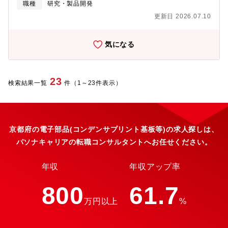
職種
研究・製品開発
こなっており日系メーカー出身の社員も多いため、様々なバック
でより高いスペックの新製品を開発していく必要があります。既
グラウンドを持った方が活躍できる職場環境です。中途採用では
更新日 2026.07.10
存の考え方にとらわれず、新たな視点から次世代POSCAPに必要
マネージャークラス以上での入社事例も多くございますので、こ
不可欠な要素技術開発を進める気概・スキル・経験をもった人財
れまでのスキル・経験を活かしてキャリアアップを目指すことが
を募集します。●担当業務と役割・主な担当業務は、POSCAPの
気になる
できます。世界トップクラスの技術力と競争力を背景に、日本市
要素技術開発です。・顧客要望と技術動向を正しく把握したうえ
場に向けた研究開発やブランド展開をおこなうことができる企業
で、次世代のPOSCAPに必要な要素技術の探索・開発を推進して
です。
いただきます。●具体的な仕事内容・材料メーカーとの協業によ
り、新規材料の開発を実施いただきます。・新規工法・新規技術
23
検索結果一覧
件（1～23件表示）
の提案・ラボ実験を実施し、実現可能性を検討いただきます。●こ
の仕事を通じて得られること・最先端のAI市場の進展への貢献、
また顧客は当然グローバルトップメーカであり、世界の変革・進
展に寄与している実感を得られます。・電子機器には必要不可欠
な電子部品という、先行きの明るいフィールドの中で、自分の可
京都府の電子部品(コンデンサプリント基板等)の求人探しは、
能性の限界までチャレンジできます。・世界で見てもトップクラ
パソナキャリアの転職コンサルタントへお任せください。
スのポリマー生成技術を有している本拠点にて、高い高分子材料
技術を習得できます。●職場の雰囲気・既存の考え方にとらわれ
ず、新しいアイディアが推奨される、チャレンジ性の高い職場で
年収
年収アップ率
す。・必要に応じ、在宅勤務・フレックス勤務も活用でき、実際
にメンバーも積極的に制度を利用しています。・居室とラボとの
800
61.7
距離が非常に近く、新しいアイディアを自分の手ですぐに検討で
万円以上
%
きる環境が整っています。・POSCAPや電気・化学に特化した経
験が少なくても、声を上げれば挑戦のチャンスがある職場です。●
キャリアパス・材料メーカーとの協業を通じて、研究開発分野で