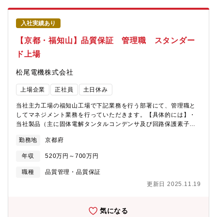
値（機能や価格）に直結します。私たち、サプライヤ監査部はそ
13:45・フレキシブルタイム：5:00-11:00/13:45-22:00在宅勤務
の部材の品質と機能/価格などのバランスを上手くとることで、製
制度：コロナ禍で随時活用中転勤：将来は転勤の可能性あり【職
品や企業価値向上に貢献をしていきます。【この仕事の魅力】■グ
入社実績あり
場の雰囲気】仕事は各々に任せる風土で裁量は大きく、担当者が
ローバルのサプライヤに対して品質監査・改善指導に関する方針
主体的に働くことができる環境。穏やかで和気あいあいとした雰
【京都・福知山】品質保証 管理職 スタンダー
立案、戦略策定～実践まで一貫して実行できる。（海外、国内出
囲気で他の事業所や他部門からの異動者、キャリア社員も多く在
張有り）■新しいサプライヤ監査の仕組みや手法を開発できる。
ド上場
籍し馴染みやすい環境です。【会社の魅力】～長期就業が可能な
（部品評価やリモート監査手法の開発など）■サプライヤや事業部
環境～ナブテスコでは毎年離職者にその理由をアンケートしてデ
のメンバーなど様々なメンバーと業務を進めるため、知見やネッ
松尾電機株式会社
ータを作成し、その分析結果を社員の労務管理改善や各種施策に
トワークの広がりが実感できる。■品質部門でありながら、部品解
つなげています。自己都合退職率は過去２％前後で推移してお
析など技術的な側面から事業貢献まで幅広い経験をすることが出
上場企業
正社員
土日休み
り、平均勤続年数は17年と長期就業されています。これらの背景
来る。
には、ノー残業デーや有給休暇取得率アップの推進など、ワーク
当社主力工場の福知山工場で下記業務を行う部署にて、管理職と
ライフバランス実現に向けたさまざまな制度を導入していること
してマネジメント業務を行っていただきます。【具体的には】・
が挙げられます。全社的に残業時間は月平均24時間で、有給休暇
当社製品（主に固体電解タンタルコンデンサ及び回路保護素子チ
取得率は83.3％、育児休暇の取得＆復職率は100％など、従業員
ップヒューズ）の製品品質に関する顧客対応・品質を維持・改善
満足度の高い職場づくりが実施されております。 ～事業優位性～
勤務地
京都府
するための品質管理業務・市場不具合品の解析と改善・顧客要求
■各分野に欠かせない基幹部品で多数のシェアNo.1製品を保有。 ■
事項の対応、製品の全材料・部品の社内外品質事故の対応その
多様な事業ポートフォリオが事業環境の変化を相互補完。■世界の
年収
520万円～700万円
他、部門計画の立案、月次資料の作成等を行っていただきます。
リーディングカンパニーが取引先。■在籍年数等に問わず、ボトム
【募集背景】事業拡大に伴い管理職層の人材が不足しており、組
職種
品質管理・品質保証
アップの社風で、実力や志向性に合わせて仕事を任せてもらえる
織体制の強化が急務となっています。【組織構成】品質保証部
環境。成長スピードが速いことが特徴。 ■コミュニケーションが
更新日 2025.11.19
門 部門長1名、課長2名、主任2名、課員11名【定年】60歳 再
良好で風通しの良い職場環境。
雇用65歳まで【製品について】・同社では主に2種類の電子部品を
中心に製造・販売をしています。（1）タンタルコンデンサ蓄電機
気になる
能と放電機能を併せ持った部品で、一時的にたくさんの電気を必