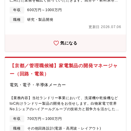
に向けた業務を幅広く担っていただきます。高分子・材料系専攻
ます。【組織構成】技術本部 品質保証部（２名）技術本部長兼
の方を歓迎いたします。■新規材料・製品の企画・試作・性能評価
品質保証部長 1名品質保証部課長 1名【働き方】■平均残業時
年収
600万円～1000万円
■量産化に向けた製造技術の開発、協力メーカーとの技術折衝■学
間：10～30時間/月 程度■海外出張：年に数回程度■時間単位で
術機関との共同研究・技術連携■品質管理・品質保証体制の構築支
の有給取得可能■有給は入社時に即日付与（入社月により付与日数
職種
研究・製品開発
援■営業・顧客向け技術説明やテクニカルサポート対応 など【メ
の変動あり）■時短勤務制度：お子様が小学校3年生を修了するま
更新日 2026.07.06
ッセージ】https://spacecool.jp/about/message/ 【強み】大阪ガ
で利用可能【企業風土】■アットホームでオープンなスタイルが特
スが長年にわたり研究開発してきた技術で世界最高水準を保持。
徴創業以来、社員一人ひとりが当社の一員であり家族であるとい
脱炭素にも合致した商品。COP27ジャパンパビリオンにも採択さ
う人間尊重の経営理念を 貫いてきました。 その結果、脈々と受け
気になる
れました。【配属先情報】テクニカル本部：イノベーション創出
継がれ積み重ねてきた当社の風土は、とことんアットホームで
の場として知られる「京都リサーチパーク」にて技術革新の一層
す。 例えば、毎年社員の家族やOBまで招待し開催している「クリ
の加速を目指してまいります。7名(うち6名が研究開発を兼任して
スマスパーティ」などの 社内イベントや、各種のクラブ活動での
いたりと幅広く業務を担当しています)【技術顧問】京都大学高等
懇親など、仕事以外のコミュニケーションも 非常に大切にし、お
【京都／管理職候補】家電製品の開発マネージャ
研究院 野田 進 特別教授（フォトニック結晶研究の第一人者、ノ
互いが絆を深め合おうという文化が社内に浸透しています。■40年
ーベル賞候補者）【入社後教育】製品について学んで頂き、開発
ー（回路・電装）
間続くオープンでフェアな利益分配制度「会社の利益はみんなの
にまつわる業務を徐々にお任せします【会社】世の中的にもまだ
利益」この考えを同社では大切にしています。 会社は、社員一人
希少価値の高い放射冷却素材を扱っており、そのレベルも世界
電気・電子・半導体メーカー
ひとりの努力なしには成り立ちません。だからこそ、社員全員に
的。屋外設置する機械・電気設備、工場や住まい、食品や電子部
経営状況を包み隠さず公開し、更に賞与として最大限に分配して
品を運送する車両への使用など、用途も多岐に渡ります。 【期待
います。 自らの成果が会社の成長に直結し、また自らに還元され
【業務内容】当社ランドリー事業において、洗濯機や乾燥機など
すること】今後本格的なグローバル展開を考えており、海外との
る。こんな「オープンな経営 スタイル」を40年前から確立してき
toC向けランドリー製品の開発をお任せします。白物家電で世界
やりとり可能性が非常に高いポジションです。ネイティブレベル
た風土があるからこそ、社員が自然とやる気になり、 モチベーシ
No.1シェアのハイアールグループの技術力と競争力を活かした開
でなくて問題ないですが、文法がでたらめでもやりとりができる
ョン高く働いてくれるのだと思っています。
発が可能です。回路関連の開発力強化を目指しながら、業務ノウ
程度の英語力を歓迎。
年収
700万円～1000万円
ハウの蓄積や標準化、業務効率の向上にも貢献いただきます。■回
路設計■PCB設計（図研CR5000、AltiumDesigner等）■電気・電
職種
その他回路設計(電源・高周波・レイアウト)