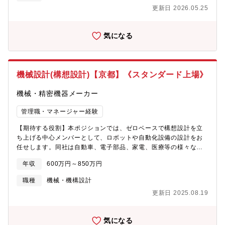
子部品の選定と評価、製品の各種評価■ソフトウエア開発・評価■
更新日 2026.05.25
開発商品（現行機種も含む）のコストダウンと市場品質改善■電装
設計開発の業務効率改善■部下育成またはマネジメント業務【この
ポジションでの魅力】当社ランドリー事業は好調で今後も積極的
気になる
な開発を進めていきます。「AQUA」は日本の住環境に向けた製
品展開をおこなっているため、ハイアールグループの企業基盤を
活かしながら技術開発をおこなうことができます。※参考：施設
紹介 ハイアールアジアR&D京都https://haier.co.jp/story/haier-
機械設計(構想設計)【京都】《スタンダード上場》
asia-randd-kyoto/※参考：開発者にインタビュー ドラム式洗濯乾
燥機「まっ直ぐドラム」
機械・精密機器メーカー
https://haier.co.jp/story/interview_masugudoramu/【企業の魅
力ポイント】「AQUA」や「Haier」のブランドでお馴染みのグロ
管理職・マネージャー経験
ーバル家電メーカーです。外資メーカーの印象が強いですが、日
本国内に研究開発拠点（京都・埼玉）を保有しており「日本の住
【期待する役割】本ポジションでは、ゼロベースで構想設計を立
環境に向けた製品」商品開発をおこなっています。（例）まっす
ち上げる中心メンバーとして、ロボットや自動化設備の設計をお
ぐドラム…日本の狭い住環境に向けた省スペース設計
任せします。同社は自動車、電子部品、家電、医療等の様々な業
https://aqua-has.com/lp/laundry/drumseries/これらの開発で
界と取引があり、それぞれのお客様ニーズに合わせた設計を行っ
は、大型家電で世界シェアNo.1の「ハイアール」と日本国内で白
年収
600万円～850万円
ています。設計を行う際に、必要な部品については、現取引先の
物家電を展開していた「三洋電機」を背景としたグローバルな競
企業からの調達や今ある部品を組み合わせることを想定し、業務
職種
機械・機構設計
争力と技術力が特徴です。特に、ハイアールグループが保有する
に取り組んでいただきます。【職務内容】■射出成形品取出ロボッ
グローバルな開発基盤と連携することで、大規模なコストメリッ
更新日 2025.08.19
ト及びその周辺自動化設備の機械構想設計～詳細設計士■顧客仕様
トや技術連携が強みです。また、組織強化は中途採用を中心にお
に基づいたオーダーメイド製品の技術提案と設計立案■製造現場・
こなっており日系メーカー出身の社員も多いため、様々なバック
協力工場と連携した製造性・コスト・納期を意識した図面化【本
グラウンドを持った方が活躍できる職場環境です。中途採用では
気になる
ポジションの魅力】■裁量を持って、お客様と直接設計をつくり上