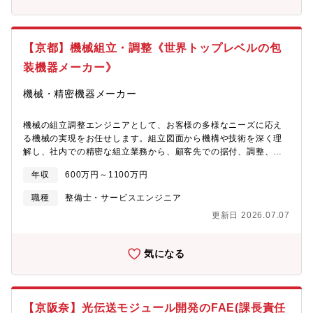
マネージャークラス以上での入社事例も多くございますので、こ
げるポジション本ポジションでは、営業部・システム技術部と連
れまでのスキル・経験を活かしてキャリアアップを目指すことが
携しながら、お客様と直接対話しながら構想段階から設計に携わ
できます。世界トップクラスの技術力と競争力を背景に、日本市
ります。Web会議も活用しつつ、訪問頻度は月1～2回程度あり、
場に向けた研究開発やブランド展開をおこなうことができる企業
【京都】機械組立・調整《世界トップレベルの包
自身の裁量で設計を進めながら顧客ニーズに即した仕様決めがで
です。
きる環境です。■組織について技術二部機械設計二課ではベテラン
装機器メーカー》
から若手までが活躍するフラットな組織です。業務中でも気軽に
相談・雑談できる雰囲気があり、“人に聞ける”“話しやすい”という
機械・精密機器メーカー
設計現場の安心感が魅力です。【部署・組織構成】■製造本部 技
術二部 機械設計二課■幹部4名 メンバー10名【募集背景】増員受
機械の組立調整エンジニアとして、お客様の多様なニーズに応え
注量に対して現状マンパワーが不足しているため組織強化のため
る機械の実現をお任せします。組立図面から機構や技術を深く理
の増員採用です。【働き方】■転勤は原則なし■0～2回/月で出張の
解し、社内での精密な組立業務から、顧客先での据付、調整、オ
可能性あり（国内中心）【同社について】■同社は世界トップクラ
ペレーター指導まで一貫して担当いただきます。オーダーメイド
スシェアの産業用ロボットメーカーです。1973年10月に設立し、
年収
600万円～1100万円
機特有の、決まった手順がない中で自ら最適な製造工程を構築
プラスチック射出成形品取出ロボットの業界に進出して以来、プ
し、お客様の求めるスペックを確実に満たす調整を行うことが重
ラスチック業界の発展とともに歩みを進めてきました。■身近にあ
職種
整備士・サービスエンジニア
要なミッションです。また、組立過程で発生する不具合（設計不
るスマートフォンや薄型テレビ、自動車部品等あらゆるところで
更新日 2026.07.07
良や部品納期の変動など）に対し、設計部門と連携しつつ臨機応
活用されるプラスチックの成形において、重要な役割を果たすの
変に対応し、高品質な製品を納期通りに提供する責任も伴いま
が取出ロボットです。現在世界各国でニーズに応じた高い機能
す。月に2/3程度の出張を伴いますが、お客様と直接関わりなが
性、省エネ性を兼ね備えたプラスチック射出成形品取出ロボット
気になる
ら、自身の技術で製品を完成させる達成感を味わえる役割です。
を販売し、業界をリードしてきました。■これからも、多様化・高
基本的に夜勤はございません。【職務内容】・組立図面から機構
度化するお客様のニーズに応えるべく、新規事業分野の開拓、ス
や技術を理解し、製造工程や手順を立案・オーダーメイド機械の
ピーディーな商品開発、グローバルな活動を進めていきたいと考
組立図面に基づいた社内組立作業・顧客先での機械の据付、調
えています。【同社の魅力】■プラスチック射出成形品取出ロボッ
【京阪奈】光伝送モジュール開発のFAE(課長責任
整、動作確認・納品先での機械操作に関するオペレーターへの指