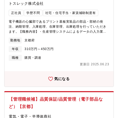
トスレック株式会社
正社員
学歴不問
社宅・住宅手当・家賃補助制度有
電子機器の心臓部であるプリント基板実装品の部品・部材の発
注、納期管理、入庫処理、在庫管理、出庫処理を行っていただき
ます。【職務内容】・生産管理システムによるデータの入力業
務、エクセルでのデータ作成・入荷商品の受け入れ検査(型式と数
勤務地
京都府
量と入荷品のチェックと入庫処理)・製造現場への部品の払い出
し。【募集背景】・組織強化※原則立ち仕事になります。※電子
年収
310万円～450万円
部品のため部品点数は数千点になります。※未経験の方でもOJT
で丁寧に教育を行います。
職種
購買・調達
更新日 2025.06.23
気になる
【管理職候補】品質保証/品質管理（電子部品な
ど）【京都】
電気・電子・半導体商社