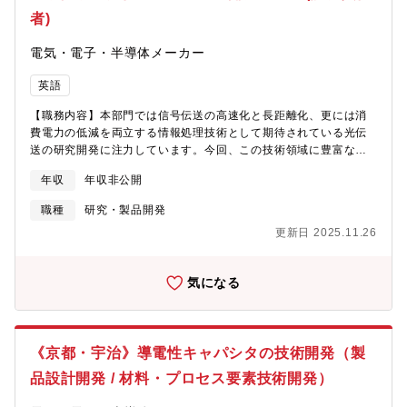
トでグローバルシェアトップメーカー！モビリティ、エレクトロ
導・組立過程での不具合や設計不良に対する個別対応と調整・顧
者)
ニクス、メディカル、架電、雑貨など、業界業種を問わず様々な
客先への出張（数日～数週間）による業務遂行【魅力】■国内トッ
分野で使われています！■グローバルネットワークの広さ世界約60
プの安定性/将来性≫包装・梱包機械のトップシェアメーカーであ
電気・電子・半導体メーカー
拠点に拡がるグローバルネットワークを活かし、海外売上は年々
り、食品/医薬/自動車/日用品/ゲーム/電子部品など数多くの業界の
増加傾向にあります。近年、ドイツ・ミュンヘンに新拠点を設立
大手メーカーと取引があるため、安定した経営基盤があります。
英語
し、またスウェーデンのWEMO社をYUSHINグループの一員に迎
完全オーダーメイドで作っているため、利益率が15%以上ととて
えました。ヨーロッパでのシェア拡大を目指しています。■会社の
【職務内容】本部門では信号伝送の高速化と長距離化、更には消
も高い水準です。■スキルアップできる環境：お客様のニーズに合
安定性自己資本比率80％以上、設立以来連続黒字を達成し、無借
費電力の低減を両立する情報処理技術として期待されている光伝
わせて一品一様で作っていくため、同じものが2つとありません。
金経営を継続するという抜群の安定感がございます。◎数字で見
送の研究開発に注力しています。今回、この技術領域に豊富な知
常に世の中にない製品を作っていく難しさはありますが、その分
る同社の魅力◎■グロバールシェア№1（プラスチック射出成形品
見を持った人材を即戦力として新たに加えることで、同社として
やりがいとスキルアップできる環境があります。
取出ロボット、グローバルシェア1位（2025年現在））■特許70
年収
年収非公開
フォトニクス関連の事業創出をはかります。また本職種は入社
件（2025年現在）■自己資本比率85.5％（2024年度実績）■営業
後、光電集積モジュールのFAEとして顧客対応の窓口となって頂
職種
研究・製品開発
利益率9.9％（2024年度実績）■海外売上比率62.9％（海外売上は
き、客先での動作サポートに加えて、顧客要求のフィードバッ
年々増加。今後、新興国での需要拡大を予測しています。（2024
更新日 2025.11.26
ク、アフターフォローなど多岐の業務を遂行して頂きたいと考え
年度実績））■月平均残業時間23.1h（2024年度実績）■育休取得
ています。【ミッション】■光技術で情報処理量の増大と電力消費
率 女性100％、男性57.1％（2024年度実績）■直近3年の新卒入
の削減の両立を実現する価値を社会に提供すること■同社の新規事
社者の定着率100%。（2025年現在）
気になる
業創出の礎となるフォトニクス関連の技術開発の中心的役割を担
うこと【キャリアパス】FAE業務で経験を積まれた後は、事業企
画や商品企画などの部署でスキルの幅を広げたり、海外赴任やマ
ネジメントを目指して頂くことも可能です。【本ポジションの魅
《京都・宇治》導電性キャパシタの技術開発（製
力】■少数精鋭のため、様々な業務を経験することで自身の成長に
つながります。■自主性を重んじる職場のため、各自の裁量とやる
品設計開発 / 材料・プロセス要素技術開発）
気を尊重しています。■海外企業との連携が多いため、グローバル