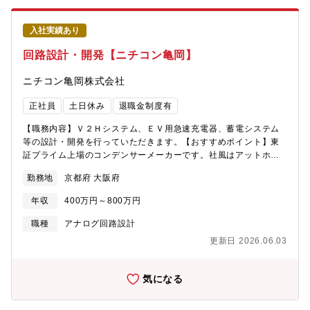
像】・好奇心旺盛な方・調査が得意な方：様々な周辺機器を使い
な数多くの取引先様の「金型」の管理業務を担っていただきま
ます。・しっかりと研修・サポート体制の整った環境で、着実に
す。【生産技術】（1）新規生産ライン立ち上げ及び生産設備リプ
スキルアップを実現したい方・自然豊かな環境で就業したい方、
入社実績あり
レースに伴ったシステム開発業務：生産ラインの新設及び改造案
楽しめる方（京都府綾部市）
件の要件定義・基本設計・設備立上を行って頂きます。（2）稼働
回路設計・開発【ニチコン亀岡】
中生産装置のシステム保守改善業務：稼働中ラインの故障一次対
応、原因分析、恒久対策を行って頂きます。≪詳細≫●ソフトウェ
ニチコン亀岡株式会社
ア生産設備や検査機の制御ソフトを取引先のプラットフォーム上
で設計・製作します。機能向上を盛り込む場合は、最新IT技術活
正社員
土日休み
退職金制度有
用の検討をする場合もあります。■チーム構成・組織体制全体：18
名（内 生産技術は5名、商品技術系は13名）※増員後は26名程を
【職務内容】Ｖ２Ｈシステム、ＥＶ用急速充電器、蓄電システム
予定（商品技術チーム16名、生産技術チーム10名）■就業環境お
等の設計・開発を行っていただきます。【おすすめポイント】東
客様とコミュニケーションが取りやすく働きやすい環境です。自
証プライム上場のコンデンサーメーカーです。社風はアットホー
社チームも相談しやすく、OJT体制が整っています。※社内食堂
ムでワークライフバランスを両立しやすい環境です。弊社から約
勤務地
京都府 大阪府
あり※構内全面禁煙（喫煙所無し）■この仕事の面白さ・魅力・多
30名の入社実績もあり、長く働ける優秀な企業様です。
種多様な生産設備や検査機があり、変化や学びが多い環境で
年収
400万円～800万円
す。・様々な商品の技術検討を行うことで柔軟な対応力が養わ
れ、スキル向上に繋がります。■就業イメージ●入社直後入社時の
職種
アナログ回路設計
ご知見・ご経験やご希望を元に研修を受けてから配属、または、
更新日 2026.06.03
OJTを実施します。既に就業しているメンバーがサポートできる
体制ですので、不明点はその場で解決しながら、安心して就業い
ただけます。●3ヶ月後以降一人一人がテーマを担当することで、
気になる
責任とやりがいを感じて頂ける環境です。【このポジションで求
めること】・エンジニアになるための知識や理解を深めるため