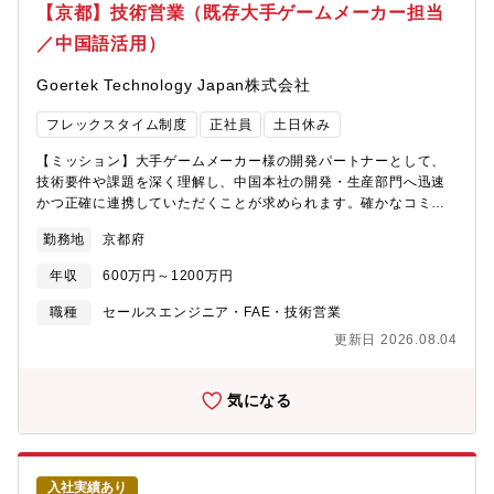
【京都】技術営業（既存大手ゲームメーカー担当
／中国語活用）
Goertek Technology Japan株式会社
フレックスタイム制度
正社員
土日休み
【ミッション】大手ゲームメーカー様の開発パートナーとして、
技術要件や課題を深く理解し、中国本社の開発・生産部門へ迅速
かつ正確に連携していただくことが求められます。確かなコミュ
ニケーション力と調整力を発揮し、既存領域（コントローラー
勤務地
京都府
等）から、将来的な本体領域まで視野に入れた事業成長を支えて
いただきます。【主要業務】■大手ゲームメーカー向け 既存営業
年収
600万円～1200万円
窓口業務・仕様・要件ヒアリング・課題吸い上げ、改善提案・ト
ラブルシュート・調整■ODM営業（製品企画・設計段階から入り
職種
セールスエンジニア・FAE・技術営業
込む）・コントローラーや関連周辺機器の案件推進・将来的には
更新日 2026.08.04
本体関連も視野■中国本社・ベトナム開発チームとの連携・設計／
試作／量産の情報連携・必要に応じた技術調整※中国語使用比率
は6割程度です。■顧客訪問・来訪対応・ベンダーとの調整、コス
気になる
ト・工数削減の提案・海外出張（中国／ベトナム）：月1～2回程
度【担当顧客】世界トップクラスの大手ゲームメーカー・車載メ
ーカー【組織構成】京都拠点：営業担当2名（1名欠員中）【働き
方】■残業：全社平均2～3h/月 程度■フレックスタイム制：あり
入社実績あり