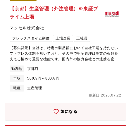
(コアタイム10：00～17：00)【親会社のGoertek Inc. (中国語表
記：歌?股?有限公司)について】同社は、2001年に中国・山東省
【京都】生産管理（外注管理）※東証プ
で設立され、GAFAをはじめとする世界的なIT・テック企業/大手
ライム上場
メーカーに製品を供給する巨大EMS (電子機器受託製造サービス)
企業です。(深?証券取引所 上場/売上高：約2兆円/従業員数：約12
マクセル株式会社
万人)主要製品群は、電子部品 (音響・センサー・光学・3Dパッケ
ージングモジュールなど)や、VR/AR、ウェアラブル、ヒアラブ
フレックスタイム制度
上場企業
正社員
ル、AI、ロボットなどの電子機器まで幅広く、グローバルリーデ
ィングカンパニーと長期的なパートナー関係を構築しながら、研
【募集背景】当社は、特定の製品群において自社工場を持たない
究開発・製造・販売を行っております。企画・設計・開発・量産
ファブレス体制を敷いており、その中で生産管理は事業の根幹を
までを一貫して担うワンストップ体制を強みとしており、金型設
支える極めて重要な機能です。国内外の協力会社との連携を密
計、射出成形、表面処理、高精度自動化ラインの設計・製造まで
に、高品質な製品を安定供給するための本ポジションは、事業成
自社で対応することで、高品質・高効率なものづくりを実現し、
勤務地
京都府
長に不可欠な業務となっています。この度、欠員補充に伴い、電
グローバル市場において確固たる競争力を築いております。～同
池関連事業のさらなる成長を支える生産管理体制の強化を図るべ
社の強み・事業基盤～■グローバル分散による安定した経営基盤同
年収
500万円～800万円
く、新たな仲間を募集いたします。【役割・ミッション】電池関
社は、研究開発拠点を中国・米国・欧州・日本・韓国に、生産拠
連事業の生産管理職として、ファブレス製品の外注管理を主にご
職種
生産管理
点を中国およびベトナムに展開し、開発・生産機能を世界各地に
担当いただきます。顧客フォーキャストに基づき、中国華南地区
分散することで、特定地域の情勢に左右されにくい事業体制を構
更新日 2026.07.22
に複数ある協力工場との連携を通じて生産計画を立案・実行しま
築しております。これにより、環境変化が生じた場合にも柔軟に
す。営業、調達、技術や品質管理など各領域の担当者とも密に連
対応できる、安定した経営基盤を確立しております。■日本法人の
携し、生産～出荷プロセス全体の「司令塔」として円滑なサプラ
気になる
立ち位置2011年の設立以来、日本の大手製造メーカーを中心に継
イチェーンを構築する責任を担っていただきます。市場や状況の
続的な取引実績を積み重ねてきました。日本市場はグループ全体
変化、予期せぬトラブルに対し、柔軟かつ迅速に計画を修正し対
売上の約25％を占める重要拠点であり、Goertekグループにおけ
応していくスピード感と、自律的な働きかけが求められるダイナ
る戦略的マーケットとして位置付けられています。