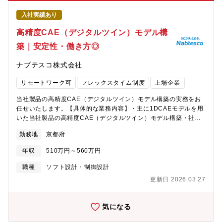
ション】■中国半導体メーカーへのサプライヤー監査(新規が8割程
勤務制度
度)業務をメインで行っていただきます(サプライヤーの開発段階ま
入社実績あり
で踏み込んだ監査を行っていただきます)【配属部門】■グローバ
ル購買・品質・物流本部 L品質監査室 Lサプライヤ監査
高精度CAE（デジタルツイン）モデル構
部 L市販品監査課(半導体、回路部品、電池、原材料な
築｜安定性・働き方◎
ど)：6名 ★配属予定 L加工品監査課(PWBなど)：3
名 L部品評価：4名【部・チームの業務概要】■グローバル
ナブテスコ株式会社
購買・品質・物流本部は、オムロン内の事業に対する購買、品
質、物流の各機能の統制および付加価値創出が役割となる。■配属
リモートワーク可
フレックスタイム制度
上場企業
部門のサプライヤ監査部は各事業で使用する部材メーカの品質監
査を実行する役割となる。また、そのサプライヤ監査人財育成も
当社製品の高精度CAE（デジタルツイン）モデル構築の実務をお
行う。■サプライヤ監査部のロケーションは京都事業所となる。
任せいたします。【具体的な業務内容】・主に1DCAEモデルを用
【配属先の課・チームの人数や雰囲気】■研究開発、商品開発、生
いた当社製品の高精度CAE（デジタルツイン）モデル構築・社内
産技術、製造、品質など様々な職種を経験された方が集まり、ま
エンジニアを対象とした1DCAE研修の運営および講師・デジタル
た半導体、自動車、電子部品業界からキャリア入社の方が約半お
勤務地
京都府
ツインに関連したDX技術（最適化等）の深堀【配属部署・組織構
り、それぞれの経験を活かして明るく活発に議論しています。■在
成】技術本部イノベーティブエンジニアリング部 デジタルツイ
宅勤務の制度があり、業務の内容によって認められます。その場
年収
510万円～560万円
ン開発総合職※メンバー数：7名（年齢構成：20代3名、30代3
合、出社勤務と在宅勤務を使い分けるHybridな勤務形態となりま
名、50代1名）【仕事のやりがい・魅力】・R&D部門として先端
職種
ソフト設計・制御設計
す。入社後半年程度はチームになじんでいたくため出社勤務が前
技術を活用したミッションを遂行できる・デジタルツインという
提となります。【業界動向と自社事業の特徴】■オムロングループ
更新日 2026.03.27
社会的関心も高く、社内でも非常に力をいれている業務に従事で
は、「企業は社会の公器である」との基本的考えのもと、企業理
きる・1DCAEというメーカーでも新しい技術開発に従事できる
念の実践を通じて、持続的な企業価値の向上を目指します。その
（従来の3DCAEを取り扱うことも可能）【勤務環境】残業状況：
気になる
ため、社会課題解決につながる製品群（FA、公共インフラ、健康
月平均20時間程度出張頻度：年に2-3回程度休日出勤：現状無し有
増進等）を持っており、その製品に搭載される部材は、製品の価
給取得率：約80％フレックス制度：あり・コアタイム11:00-