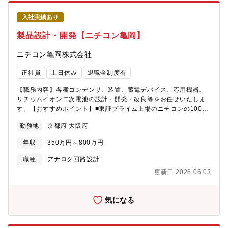
に、好奇心や探求心を持って業務に取り組む力・不明点がある際
に、自ら積極的に発信できること【求める人物像】・好奇心旺盛
入社実績あり
な方・しっかりと研修・サポート体制の整った環境で、着実にス
キルアップを実現したい方・自然豊かな環境で就業したい方、楽
製品設計・開発【ニチコン亀岡】
しめる方（京都府綾部市）
ニチコン亀岡株式会社
正社員
土日休み
退職金制度有
【職務内容】各種コンデンサ、装置、蓄電デバイス、応用機器、
リチウムイオン二次電池の設計・開発・改良等をお任せいたしま
す。【おすすめポイント】■東証プライム上場のニチコンの100%
子会社です！■Ｖ２Ｈシステム(家庭用蓄電池)、ＥＶ用急速充電器
勤務地
京都府 大阪府
等国内シェアNO.1製品多数！■3期連続最高売上達成中。業績好調
につき新工場も増築！■年齢問わず昇進、チャレンジできる環境で
年収
350万円～800万円
す。また定年後も再雇用制度で継続しやすい環境が整っていま
す。■面接は1回です！
職種
アナログ回路設計
更新日 2026.06.03
気になる