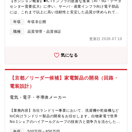
に向けた製品構造の量産化設計、特定工程のプロジェクト管理、
【ポジション概要】■ICTインフラの急速な進展（AI・5G・データ
および関連する要素技術開発を推進頂きます。【この仕事を通じ
センター需要拡大）に伴い、サーバ・産業インフラ向け電子部品
て得られること】・製品設計、材料・プロセス開発、量産化検討
には、これまで以上に高い信頼性と安定した品質が求められてい
までを一貫して経験することができ、電子部品(デバイス)開発全体
ます。同社の主力製品であるSP-Capは、アルミ導電性キャパシタ
年収
年収非公開
を俯瞰できる技術者として成長することができます。・社外、社
領域において高い市場競争力を誇り、その品質を支えているのが
内他部門連携による新製品開発の為、開発推進力やマネジメント
「設備品質」です。本ポジションでは、設備品質の観点から新規
職種
品質管理・品質保証
力、事業戦略に関する視点を身に付けることができます。・他拠
設備・改造設備の品質を見極め、安定したものづくりを実現する
更新日 2026.07.10
点やサプライヤとの連携を通じて、技術開発に必要な人的ネット
リーダーとしてご活躍いただきます。【宇治品質保証部のミッシ
ワークを拡げることができます。【職場の雰囲気】専門性を持つ
ョン】■ICTインフラの進展により、キャパシタには大電流・高温
メンバーがそれぞれの強みを持ち寄り、活発に議論しながら、チ
環境対応など高度な品質要求が求められています。同社製品は高
気になる
ームで開発を進める職場です。ベテラン社員、新入社員、キャリ
いシェアを有しており、今後も顧客要求に応え続けるためには、
ア入社の社員など幅広い層が活躍しており、分からない事はチー
製品品質だけでなく、それを支える設備品質の高度化が不可欠で
ムでサポートするため、年齢や社歴に関わらず相談しやすい職場
す。そのため、品質保証部では製品品質の確保に加え、品質を作
です。また、製造、品質、営業、知財など多くの関係部門とも連
り込むためのプロセスおよび設備の最適化を推進し、顧客期待を
【京都／リーダー候補】家電製品の開発（回路・
携しており、生産設備や現場の声、現物を確認・反映しながら技
超える品質の実現を目指しています。【品質技術課のミッショ
術開発を推進しています。【キャリアパス】・まずは配属拠点に
ン】■新製品・変更品に対する品質見極め、およびそれを生産する
電装設計）
て、担当製品・技術への理解を深め、設計・開発業務の中で専門
設備の性能・安定性の評価を通じて、安定したものづくり体制を
性を磨いていただきます。・将来的には、専門性を深めるキャリ
構築することがミッションです。単なる品質確認ではなく、設備
電気・電子・半導体メーカー
アに加え、開発リーダーとして組織を牽引するための基盤を築く
レベルで品質を担保できるかを見極める“上流品質保証”の役割を担
ことができます。・テーマリーダー、工程開発リーダー、製品開
っています。【業務内容】■宇治拠点を中心に、以下の業務を担当
【業務内容】当社ランドリー事業において、洗濯機や乾燥機など
発の中核人財、マネジメント職など、経験や適性に応じて活躍の
いただきます。・設備品質評価・認定新規設備・改造設備の品質
toC向けランドリー製品の開発をお任せします。白物家電で世界
幅を広げていくことを想定しております。また、拠点をまたいだ
評価および認定設備DR（デザインレビュー）への参加および課題
No.1シェアのハイアールグループの技術力と競争力を活かした開
知見・技術の習得を通じて、中長期的な成長を支援することも可
レビュー設備認定の実施および見届け・品質改善活動設備品質に
発が可能です。電装関連の開発力強化を目指しながら、業務ノウ
能です。【配属部門】 デバイスソリューション事業部 ＳＰ－Ｃ
関する課題抽出および対策立案・実行設備保全・工程管理部門と
年収
500万円～850万円