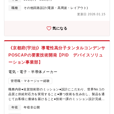
ハウの蓄積や標準化、業務効率の向上にも貢献いただきます。■回
ａｐＢＵ 宇治技術部 開発課
連携した改善活動設備の安定稼働に向けた品質維持・向上施策の
路設計■PCB設計（図研CR5000、AltiumDesigner等）■電気・電
推進・プロセス・仕組み構築設備認定基準・評価項目の見直し判
職種
その他回路設計(電源・高周波・レイアウト)
子部品の選定と評価、製品の各種評価■ソフトウエア開発・評価■
断基準・手順の標準化および改善設備品質管理体制の構築・高度
更新日 2026.01.15
開発商品（現行機種も含む）のコストダウンと市場品質改善■電装
化【募集背景】■品質技術課における体制強化、および設備品質改
設計開発の業務効率改善※ご経験に応じてマネージャーでのオフ
善・設備認定業務の専任リーダー配置が急務となっています。現
ァーの可能性もございます【このポジションでの魅力】当社ラン
職メンバーの退職に伴う後任補充に加え、・設備品質の標準化・
気になる
ドリー事業は好調で今後も積極的な開発を進めていきます。
認定プロセスの高度化・安定した生産体制の構築を推進するため
「AQUA」は日本の住環境に向けた製品展開をおこなっているた
の増員募集です。【期待する役割】■設備品質改善・設備認定リー
め、ハイアールグループの企業基盤を活かしながら技術開発をお
ダーとして、以下を担っていただきます。・新規設備・改造設備
こなうことができます。※参考：施設紹介 ハイアールアジアR&D
の品質評価および認定・設備課題の抽出、対策立案、PDCA推
《京都府(宇治)》導電性高分子タンタルコンデンサ
京都https://haier.co.jp/story/haier-asia-randd-kyoto/※参考：開
進・安定稼働・品質維持のための仕組み構築・設備品質基準・認
発者にインタビュー ドラム式洗濯乾燥機「まっ直ぐドラム」
POSCAPの要素技術開発【PID デバイスソリュ
定プロセスの高度化【組織構成】■組織体制品質技術課：計5名
https://haier.co.jp/story/interview_masugudoramu/【企業の魅
（課長1名、係長1名、メンバー4名）課長は品質保証部長が兼務
ーション事業部】
力ポイント】「AQUA」や「Haier」のブランドでお馴染みのグロ
20代～50代まで幅広い年齢層中途入社者も在籍【ポジションの魅
ーバル家電メーカーです。外資メーカーの印象が強いですが、日
力】・設備品質の専門家として、ものづくりの根幹に関われる・
電気・電子・半導体メーカー
本国内に研究開発拠点（京都・埼玉）を保有しており「日本の住
新規設備・改造設備の品質を“事前に見極める”上流工程に関与・設
環境に向けた製品」商品開発をおこなっています。（例）まっす
備設計・保全・品質保証など多様なバックグラウンドを活かせ
管理職・マネージャー経験
ぐドラム…日本の狭い住環境に向けた省スペース設計
る・全社的な品質改善活動に影響を与えるポジション・設備品質
https://aqua-has.com/lp/laundry/drumseries/これらの開発で
職務内容●佐賀技術部のミッション●設計にこだわり、世界No.1の
という専門領域でキャリアを深化できる
は、大型家電で世界シェアNo.1の「ハイアール」と日本国内で白
品質と供給対応力を実現すること●勝つ技術を生み出し、製品を通
物家電を展開していた「三洋電機」を背景としたグローバルな競
じてお客様に価値を届けること●技術一課のミッション設計完成度
争力と技術力が特徴です。特に、ハイアールグループが保有する
に拘り、他社を圧倒する性能とお客様が満足する品質を実現する
グローバルな開発基盤と連携することで、大規模なコストメリッ
年収
年収非公開
こと●募集背景世界的なAIの進展により、その機能を下支えするコ
トや技術連携が強みです。また、組織強化は中途採用を中心にお
ンデンサはこの進化に追従するために、これまでにないスピード