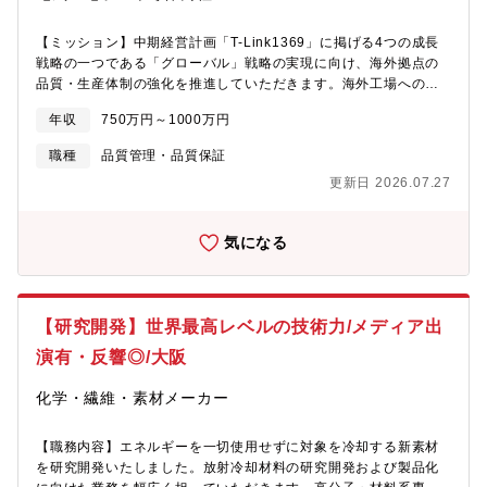
【ミッション】中期経営計画「T-Link1369」に掲げる4つの成長
戦略の一つである「グローバル」戦略の実現に向け、海外拠点の
品質・生産体制の強化を推進していただきます。海外工場への監
査や品質・業務改善の推進、現地メンバーとの連携を通じて、国
年収
750万円～1000万円
内外で統一された高品質なモノづくり体制構築し、グローバル事
業のさらなる成長を支えることがミッションです。【職務内容】
職種
品質管理・品質保証
顧客に対する品質保証、海外(主にアジア)調達先に対する品質管
更新日 2026.07.27
理、グリーン調達支援、 契約書関係の確認と雛型作成、輸出管理
を担当頂きます。■具体的には・扱い商品は、小型液晶パネル等の
電子部品や実装後電子基板、電源機器等が中心 ・国内大手メーカ
気になる
ーに商品供給する際に、国内・アジアローカルメーカーに対して
仕様・ 設計内容の管理、事前監査(品質・環境)や改善の指導、
ISO9001に準拠した指導 ・納入電子部品の化学物質含有データを
求めるため調達先への依頼指示、内容確認 ・輸出該非判定書の作
【研究開発】世界最高レベルの技術力/メディア出
成など ※ 東証プライム上場の優良技術商社にて、裁量権を持って
ご活躍いただくことができます。【募集背景】中期経営計画「T-
演有・反響◎/大阪
Link1369」の成長戦略であるグローバル事業の拡大を実現するた
め、海外工場の品質・生産体制の強化を担う組織体制の増強を進
化学・繊維・素材メーカー
めています。現在は海外工場監査や現地改善活動を推進する中核
人材が不足しており、組織を牽引できるリーダー人材の採用が急
【職務内容】エネルギーを一切使用せずに対象を冷却する新素材
務です。グローバル品質体制の構築を主導し、海外拠点と連携し
を研究開発いたしました。放射冷却材料の研究開発および製品化
ながら部門をリードしていただける方をお迎えしたいと考えてい