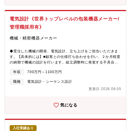
要とする場面や、電源が不安定になった際に電気を放ち、製品が
うまく作用するようにサポートするものです。特にタンタルコン
デンサは小さいサイズで大容量の電気を貯めることができ、製品
電気設計《世界トップレベルの包装機器メーカー/
の小型化を実現します。（2）回路保護電子電子機器を守るための
管理職採用有》
部品です。過電圧や、ショートが発生した際に、電子機器が壊れ
ないように守る役割です。
機械・精密機器メーカー
◆受注した機械の開発、電気設計、立ち上げをご担当いただきま
す。【具体的には】■顧客との仕様打ち合わせを行い、２か月程度
の納期で機械の設計を行います。組立調整時に発覚する不具合対
応（設計変更）を行い、対応後にお客様の立会を受け、仕様どお
年収
700万円～1100万円
りの機械を完成させる仕事です。メカ担当と電気担当で構成され
ています。■顧客との仕様打ち合わせ■PLCとコントローラを用い
職種
電気設計・シーケンス設計
た機械の制御ソフトの開発■ハード設計（制御回路図、機内配線図
更新日 2026.08.05
など）■組立調整時に発覚する不具合対応（設計変更）■お客様の
立会のもと、仕様・顧客要望を満たしているかの最終確認※ほと
んどが特注機ですので、効率的に設計することがミッションの1つ
気になる
です。【携わる装置】開発される機械は、日用品（食品、医薬
品、サニタリー品など）を自動包装する機械や、液晶や電池など
電子部品の自動組立をする機械まで、国内外を問わず幅広く特注
機械を開発しています。【魅力・やりがい】■包装機械・設備でト
入社実績あり
ップシェア約100社が同業界に属する中で、売上高200億円を超え