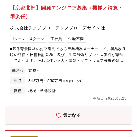
ているのは同社を含め3社となります。その中でも、同社の売上高
【京都北部】開発エンジニア募集（機械／請負・
規模はトップとなっています。■高い技術力同業他社で技術的に対
応できない製品も同社にて受注しております。技術面での要求レ
準委任）
ベルが高いため、部品や生産設備に関して、子会社で部品の1/3程
度を賄い、自社でロボットを作るなど、内製化が進んでいる状況
株式会社テクノプロ テクノプロ・デザイン社
です。また、技術部門の人員が全体の4割を占めていることも、高
い技術力を支える一因となっています。
Iターン・Uターン
正社員
学歴不問
■募集背景同社のお取引先である産業機器メーカーにて、製品改良
時の評価・技術検討業務、及び、生産設備リプレイス案件が増加
しております。それに伴いメカ・電気・ソフトウェア分野の対応
力を強化することとなり増員募集する運びとなりました。若手か
勤務地
京都府
らベテランまで幅広く募集しています。※U･Iターン歓迎※モノづ
くりやIoT、DXに興味があり好奇心旺盛な方は大歓迎です。■ポジ
年収
348万円～550万円
※経験に応ず
ション：メンバー■業務内容≪概要≫【商品技術】電子部品の置き
換えに伴う技術検討、必要に応じて回路の設計、製品の評価 等
職種
機械・機構設計
（1）部品変更した製品の信頼性試験・ノイズ試験・熱衝撃試験・
更新日 2025.05.23
振動試験 等：量産商品に使用されている電子部品の代替品につい
ての技術検討や設計変更（電子回路）、部品変更後の製品の性能
評価などを対応していただきます。（2）部品生産中止に伴う代替
気になる
部品の選定および技術検討・サンプルの製品評価、対策検討、金
型更新時の図面および製品のチェック：構造系部品の設計に必要
な数多くの取引先様の「金型」の管理業務を担っていただきま
す。【生産技術】（1）新規生産ライン立ち上げ及び生産設備リプ