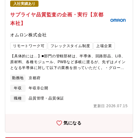
ミックな環境です。中国華南地区の協力工場への海外出張も伴
入社実績あり
い、グローバルな視点での業務経験を積むことができます。変化
を恐れず、前向きに挑戦し、当社の未来を共に創り上げていただ
サプライヤ品質監査の企画・実行【京都
ける方からのご応募をお待ちしております。【具体的な職務内
本社】
容】●生産計画策定（客先所要に合わせ、生産～入荷・検査～出荷
の計画策定）●価格査定、原価低減活動●棚卸等の在庫管理●出荷管
オムロン株式会社
理●インボイス作成・輸入消費税申告等の輸出入業務●原価管理
【配属】調達SCM部 エナジー調達第2課【求める人物像】変化
リモートワーク可
フレックスタイム制度
上場企業
の激しい状況下でも柔軟に対応し、迅速に行動できる方を求めて
います。ファブレス生産体制において、海外の協力会社との密な
【具体的には…】■部門の管轄部材は、半導体、回路部品、LiB、
連携を通じて生産計画を推進し、予期せぬトラブルにも前向きか
原材料、各種モジュール、PWBなど多岐に渡るが、先ずはメイン
つ自律的に解決策を見出せる方を歓迎します。社内外の関係者と
となる半導体に対して以下の業務を担っていただく。・グローバ
円滑なコミュニケーションを図り、司令塔として全体をリードす
ルのサプライヤの監査実行と品質改善指導・サプライヤ監査人財
る責任感と調整能力を重視します。【マクセル株式会社につい
勤務地
京都府
育成（人財要件の制改定、教育）・社内外関係者との折衝・交
て】■東証プライム上場の老舗京都メーカー■電池メーカーや磁気
渉・調整と、目標達成に向けたマネジメントを実施する・サプラ
テープで培ったアナログゴア技術「粉体の混合分散、塗料の均質
年収
年収非公開
イヤ監査プロセスの開発【募集背景】■オムロン製品に搭載する部
塗布、樹脂の精密成型」を元に「エネルギー」、「機能性部材
材は、競争力のある価値提供のためにグローバルに調達は広がっ
職種
品質管理・品質保証
料」、「光学ステム」、「ライフソリューション」等、多角的な
ています。特に新興国のローコストメーカの部材をどのように品
事業を行っています。■TPMS（車の空気圧センサー）用の電池に
更新日 2026.07.15
質問題をクリアしながら、オムロン製品に搭載するのか、部材の
おて世界トップシェア■医療機器、車載、IoT、ウェアラブル機器
品質担保に対する重要度が高まってきています。そこで今回、部
など、今後も伸びる分野向け製品にも力を入れています。【環
材採用数が最も多い半導体のサプライヤ監査人財を募集します。
気になる
境】■通算2年間の介護・育児休暇があり、育児休暇における復職
部材品質からオムロンの売上拡大を実現するという、大きな取り
率100％。■慶弔時の特別休暇 ■転勤休暇制度 ■リフレッシュ休
組みを一緒に実現したいという仲間をお待ちしています。【ミッ
暇■在宅勤務 ■フレックス(コアタイム無) ■時差出勤 ■短時間