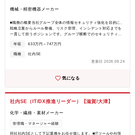
マップ推進他）※同社の顧客向けIT基盤領域を中心に対応いただ
機械・精密機器メーカー
きます。■業務のやりがい・同社として、近年の中堅・中小企業に
向けたセキュリティ案件増加に伴い、2025年よりセキュリティを
含むインフラ領域の強化を進めております。・インフラ、セキュ
■職務の概要当社グループ全体の情報セキュリティ強化を目的に、
リティ領域を中心にキャリアを積んでいただく事が可能です。・
戦略立案からルール整備、リスク管理、インシデント対応までを
同社全体のセキュリティ・インフラ領域推進における注力ソリュ
一貫して担うポジションです。グループ横断でのセキュリティガ
ーションの選定や推進企画等、将来的なキャリアアップも可能で
バナンスを推進し、事業成長を支える情報セキュリティの高度化
年収
633万円～747万円
す。●ワークライフバランスを維持し働ける環境（全社平均残業時
に貢献していただきます。■組織のミッション当社グループにおけ
間：約20時間/月）自社でも業務改革、プロセス効率化、働き方改
る情報セキュリティ戦略および中長期ロードマップを策定し、そ
職種
社内SE
革に取り組んでいます。【歓迎要件】・セキュリティ案件におい
の展開・施策の立案、実行、評価を担っています。事業拡大やデ
更新日 2026.06.24
て、顧客提案から要件定義等、上流工程の経験がある方・セキュ
ジタル活用の進展に対応し、グループ全体で統一されたセキュリ
リティソリューションにおける幅広い知見がある方・インフラ領
ティガバナンスの確立と、迅速かつ的確なインシデント対応を実
域に関わる資格保有者の方（ネットワークやセキュリティ関連
現することがミッションです。■業務内容の詳細・グループ全体の
気になる
等）
情報セキュリティ戦略の立案・関連規程・ガイドライン・方針の
策定および改定・リスクアセスメントの実施・社内外における情
報セキュリティ上の脅威・リスクへの対応・セキュリティインシ
デント発生時の対応 等■募集部門経営戦略本部 IT室 情報セキュ
社内SE（IT/DX推進リーダー）【滋賀/大津】
リティ部■求人の背景事業領域の拡大やデジタル活用の加速に伴
い、グループ全体での情報セキュリティの強化がこれまで以上に
化学・繊維・素材メーカー
重要となっています。今後のさらなる事業成長を支える基盤とし
て、関係会社を含めた高度化を推進するため、情報セキュリティ
管理職・マネージャー経験
担当部門の体制強化を目的として増員します。■求人の魅力・成長
産業での経験（半導体産業）。SCREENグループの業績は現在
同社社内SEとして下記業務をお任せ致します。■ITツールやAI等