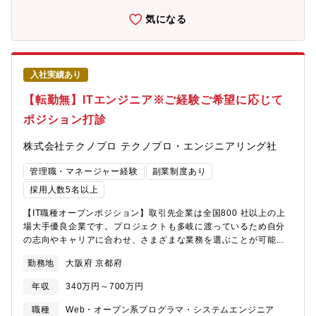
れ、ライフスタイルに合わせた柔軟な働き方が可能です。・非常
気になる
駐型のプロジェクトが中心で、クライアント先への常駐は基本的
にございません。■パソナキャリア経由のサポート体制・パソナキ
ャリアを通じて、ディレクターやシニアマネージャークラスを始
めとした内定実績も多数ございます。・RA部門責任者である綾部
入社実績あり
様との会食機会など、現場のリアルな情報を直接お聞きいただけ
る場もご用意しております。ご興味をお持ちいただけましたら、
【転勤無】ITエンジニア※ご経験ご希望に応じて
ぜひお気軽にご相談ください。選考プロセスや面接対策について
も、丁寧にサポートさせていただきます。【ポジションについ
ポジション打診
て】採用組織：リスクアシュアランス部（RA）想定職階：マネー
ジャー～シニアマネージャークラス【RA部について】同社の経
株式会社テクノプロ テクノプロ・エンジニアリング社
営・ITリスクアドバイザリー部門（RA）は、サイバーセキュリテ
ィ&プライバシーやAIをはじめとしたデジタル・システムに関する
管理職・マネージャー経験
副業制度あり
監査・コンサルティング業務を通じて、デジタルテクノロジー分
採用人数5名以上
野における「信頼の空白」に対応し、「日本の未来に、あらたな
信頼を」築く専門家集団です。【ミッション】マネージャー、シ
【IT職種オープンポジション】取引先企業は全国800 社以上の上
ニアマネージャークラスの方には、若手のメンバーのリードとし
場大手優良企業です。プロジェクトも多岐に渡っているため自分
て案件のデリバリーをして頂きます。将来的には、RA部における
の志向やキャリアに合わせ、さまざまな業務を選ぶことが可能で
中核メンバーとして、特定領域においてチームのリードやアカウ
す。技術力を磨いてその分野のスペシャリストになる方も、コミ
勤務地
大阪府 京都府
ントの拡大を担っていただきたいです。【サービス内容】IT・デ
ュニケーションやマネジメントのスキルをつけて、リーダー・マ
ジタルの知識を活用し、社会課題への対応から企業の固有のリス
ネジャーとしての活躍していらっしゃる方もおります。★働きや
年収
340万円～700万円
ク対応に至るまで、幅広いトラストサービスを提供しておりま
すい環境★・月平均残業15時間前後・有資格者による相談員が従
す。■システム・プロセス保証業務・会計監査の一環で実施するIT
業員をバックアップ★エンジニアの長期キャリアを徹底サポート
職種
Web・オープン系プログラマ・システムエンジニア