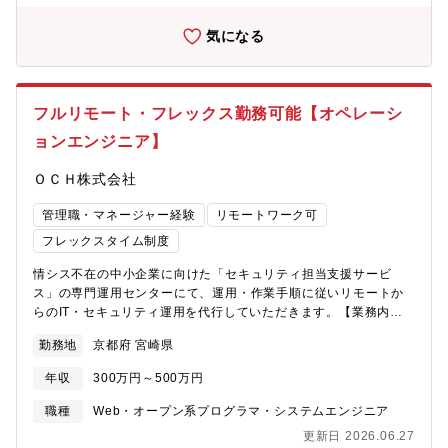
なく、IT技術や実務を理解したうえでマネジメントを担える人材
プリケーションの内部統制や業務ロジックの監査支援・ITリスク
が不足しており、今後の世代交代も見据え、将来にわたって安定
に係る個別テーマや内部統制の監査支援■サイバーセキュリティ・
気になる
したIT運営体制を築くため、新たな人材を募集いたします。【職
サイバー攻撃の防御、検知、対応に必要な組織、技術、プロセス
務内容】■インフラ設計構築・運用保守・ネットワーク運用保守、
に関するリスクや成熟度の評価、および管理態勢の構築や先進事
セキュリティ対策、サーバ・ＰＣなど端末管理、それらのBCP対
例の調査・助言■IT・DXガバナンス・ITの効果的な活用やDX推進
応まで含めたインフラ関連全般業務■ＩＴコンサルティング社内ユ
に伴うリスクを管理・監督するための枠組みの構築支援・大規模
フルリモート・フレックス勤務可能【オペレーシ
ーザー部門の課題に対し、ITを用いた解決策の提案と実施支援■管
インシデントの発生時の検証、再発防止策定支援■クラウドコンピ
理業務上記の業務を担当する部員(グループ員)の管理、育成、指導
ューティング・クラウド活用に必要な管理基準・規定の整備やク
ョンエンジニア】
弊社で導入している主なシステム：・Azure・CiscoEDR・
ラウドセキュリティ診断・クラウドプロバイダーへの信頼性評価
Paloalto Prisma Access・Paloalto・FortiGate
（ISMAP対応支援）■データ＆プライバシー・業種業態に応じたプ
ＯＣＨ株式会社
ライバシー規制対応や情報管理の枠組みの構築支援・データ解析
管理職・マネージャー経験
リモートワーク可
に基づく事業変革支援、内部不正の調査支援■プロジェクトリスク
アドバイザリー・大規模システム構築に関するプロジェクトリス
フレックスタイム制度
クの第三者評価及び提言・プロジェクト期間を通じたオフサイト
モニタリングと提言など【企業担当者補足】最近では、自動運転×
情シス不在の中小企業に向けた「セキュリティ担当支援サービ
セキュリティの構築や生成AIガバナンスをテーマとした案件が増
ス」の専門運用センターにて、運用・作業手順に従いリモートか
加傾向にございます。これらの領域に関心がある方のご応募もお
らのIT・セキュリティ運用を代行していただきます。【業務内
待ちしております。現代社会において、AIやクラウドといった最
容】・PC・ネットワークの統合管理とセキュリティ監視： ツー
勤務地
京都府 宮崎県
新テクノロジーの発展は目を見張るものがございます。一方で、
ルを用いたパッチ運用、資産管理、およびEDR・UTM（ファイア
企業や大規模な組織がこれらの恩恵を享受するにはこれらを利用
ウォール、Wi-Fi、VPN等）の運用・保守・アラート監視・ヘルプ
年収
300万円～500万円
することで発生しうるリスクなどを正しく理解する必要がござい
デスク・トラブル対応： 異常検知時の一次対応・端末隔離や、
ます。RA部では、このリスクと正しく付き合い、最大限恩恵を享
顧客からのPC・ネットワークに関する問い合わせ（電話・メー
職種
Web・オープン系プログラマ・システムエンジニア
受できる体制を構築していくための支援を行っております。
ル・チャット）へのリモートサポート・診断・レポート業務：
更新日 2026.06.27
ネットワーク脆弱性診断の実施と、客観的なデータに基づくセキ