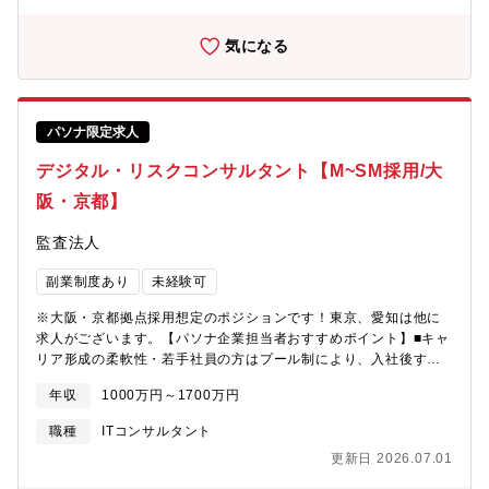
は日帰りで不定期海外は拠点の監査に年数名が出張海外訪問先：
アメリカ、台湾、中国など主要拠点を中心にその他拠点も【求め
気になる
る人物像】・やる気があり、仕事に真摯に取り組める方・最低限
のコミュニケーションが取れる方・新しい技術、知識に対して学
習意欲がある方
パソナ限定求人
デジタル・リスクコンサルタント【M~SM採用/大
阪・京都】
監査法人
副業制度あり
未経験可
※大阪・京都拠点採用想定のポジションです！東京、愛知は他に
求人がございます。【パソナ企業担当者おすすめポイント】■キャ
リア形成の柔軟性・若手社員の方はプール制により、入社後すぐ
に特定のチームに固定されることなく、複数のプロジェクトを経
年収
1000万円～1700万円
験しながらご自身の興味や適性を見極めていただけます。・サイ
バーセキュリティ、クラウド、AI、データガバナンスなど、IT・
職種
ITコンサルタント
デジタルリスク領域における専門性を深めていただける環境が整
更新日 2026.07.01
っております。■柔軟な働き方を実現・東名阪近郊エリアにお住ま
いの方は、ほぼフルリモート勤務＋フレックスタイム制が適用さ