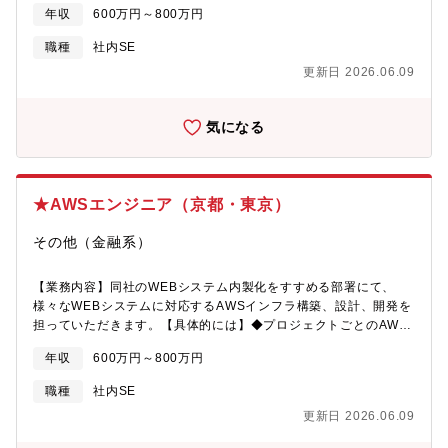
ただきます。以下、お任せする業務の例になります。・社内部署
が必要となっております。近年、AIツールは対話形式で使えるも
年収
600万円～800万円
と調整した業務要件を元に、システム要求をベンダーと調整・各
のや、ソフトウェアに自然に組み込まれているものが増え、簡単
種プロジェクトにおいて、システム要件定義や基本設計を担当・
に利用できるようになってきました。これからの時代、AIを活用
職種
社内SE
ファイヤウォール・不正侵入検知等のセキュリティ領域に関わる
しない企業は、業務のスピードや効率向上、新しい価値の創出と
更新日 2026.06.09
システム要件整理・共通基盤、バッチ運用、システムの監視、端
いう面で競争力を失う可能性があります。すでに一部の部門や社
末管理等、システム運用全般関わる要件整理・プロジェクトマネ
員がデジタル化やIT活用を進め、AIツールも使用して成果を上げ
ジメント及び品質管理組織として、全工程に対する品質維持管理
ていますが、全社的にこれらを積極的に活用、推進していくため
気になる
等【身につくスキル】このポジションでは、新規システムの要件
人材を募集しております。【組織構成】情報システム部部員 20
整理からリリースまで、開発サイクルの上流から下流までを一貫
名 （20代4名、30代7名、40代3名、50代5名、60代1名）部に
して経験することができます。外部APIとの連携や共通基盤の設
は２つのグループがあり。ネットワークやサーバ等の管理を行う
計・構築を通じて、スケーラブルで堅牢なシステム設計力を身に
第一グループと業務システムなどのアプリを担当する第二グルー
★AWSエンジニア（京都・東京）
つけることができます。さらに、大規模なインフラ基盤構築やレ
プ第二グループの組織構成（今回配属予定先） グループ
ガシーシステムの脱却に関する経験を積むことで、BtoCサービス
員 10名 （20代2名、30代4名、40代2名、50代2名）※1名兼
その他（金融系）
を支える基盤エンジニアとしての市場価値を高めることが可能で
務将来、AIやDXに関する業務・人員が増えた場合、独立したグル
す。※入社後は配属部署の業務に従事いただく予定ですが、その
ープを編成します。【同社で導入している主なシステム】・
後はご本人の適性により、当社業務全般に変更する可能性があり
【業務内容】同社のWEBシステム内製化をすすめる部署にて、
MicrosoftOffice365・MicrosoftAzure・SAP S4/HANA（会計分
ます。【開発体制】ユーザー調整から設計、開発までをワンチー
様々なWEBシステムに対応するAWSインフラ構築、設計、開発を
野）
ムで裁量を持って一貫して取り組んでいます。適切に簡素化され
担っていただきます。【具体的には】◆プロジェクトごとのAWS
たウォーターフォール開発手法を採用することで、開発速度と品
インフラの要件定義/機能設計/構築◆稼働中のシステムを支える
年収
600万円～800万円
質の担保を両立させています。
AWSインフラの改善◆DevOps の推進◆CloudFormationを用い
たIaC◆CodePipeline を用いたCI/CD環境の提供など◆ECSを用
職種
社内SE
いたコンテナオーケストレーションの改善◆ロギングや監視、セ
更新日 2026.06.09
キュリティの強化◆コスト削減◆AWS インフラにおける障害対応
※入社後は配属部署の業務に従事いただく予定ですが、その後は