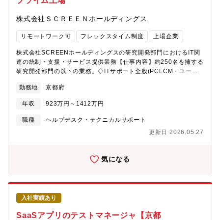
プライム上場
株式会社ＳＣＲＥＥＮホールディングス
リモートワーク可
フレックスタイム制度
上場企業
株式会社SCREENホールディングスの研究開発部門におけるIT関
連の統制・支援・サービス提供業務【仕事内容】約250名を擁する
研究開発部門の以下の業務。◇ITサポート全般(PCLCM・ユーザ
ートラブル対応・等)◇ITインフラ設計・構築・運用(VMwareベー
勤務地
京都府
スのオンプレプライベートクラウド)◇各種開発環境の構築・運用
支援(OmnissaHorizon、および、メカCAD・電気CAD・光学
年収
923万円～1412万円
CAD・シミュレーション等の各種アプリケーション)※グループ全
体を統率・統括するいわゆる「情シス」の業務ではなく、研究開
職種
ヘルプデスク・テクニカルサポート
発部門の支援に特化した業務です。【募集部門】技術開発戦略本
更新日 2026.05.27
部 第一技術開発室 開発一課【求人背景】研究開発部門組織強化に
伴う職域拡大と、セキュリティ強化、生成AI・自動化の活用な
ど、社内外の環境変化に応じるため、IT担当人員の増強を計画し
気になる
ています。【求人魅力】所有スキル・経験に合わせて、エンジニ
アリングからマネジメントまで広範な業務を担当・経験すること
が可能。研究開発部門を一つの会社と見立てた場合に必要なすべ
てのITに関わることができます。最終的には技術開発部門全体を
入社実績あり
統率・統制し、ITサービス・ITインフラの全体設計や戦略策定にも
携わっていただけます。
SaaSアプリのテストマネージャ【京都