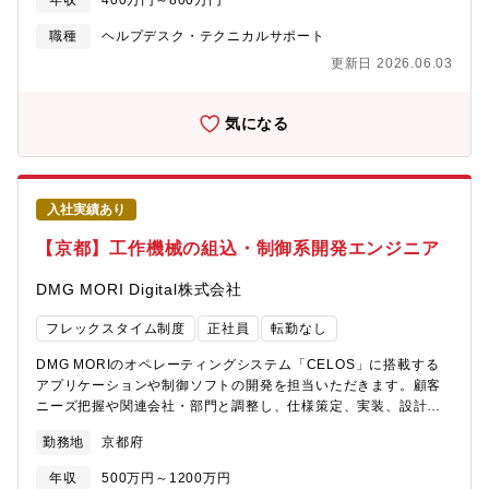
拡大しており、この重要な役割を担うリーダー人材を募集しま
年収
400万円～800万円
画・導入・運用これまでのご経験を考慮し、担当業務を決定いた
す。【業界動向と自社事業の特徴】■オムロンが注力する社会的課
します。
職種
ヘルプデスク・テクニカルサポート
題の一つである「デジタル化社会の実現」に向けて、FA事業、ヘ
ルスケア事業、社会システム事業など、オムロングループのさま
更新日 2026.06.03
ざまな事業を通じて、オムロンソフトウェアはDX化支援を行って
います。■その中でも、コア技術センタは、クラウド開発・運用、
気になる
セキュリティ、生成AI活用、開発支援、技術人財育成など、様々
なソリューションを保有し、インフラ構築から運用サービスまで
を包括的にサポートしています。【配属先の課・チームの人数や
雰囲気】アセット推進部、ソリューション開発部とも、■各課の人
数：15名ほど ※他、派遣社員10名ほど■作業場所：出社とテレ
入社実績あり
ワークを自由に選択 ※テレワークの場合は週1～2出社■雰囲気：
【京都】工作機械の組込・制御系開発エンジニア
フラットな関係でお互い意見を言い合える組織
DMG MORI Digital株式会社
フレックスタイム制度
正社員
転勤なし
DMG MORIのオペレーティングシステム「CELOS」に搭載する
アプリケーションや制御ソフトの開発を担当いただきます。顧客
ニーズ把握や関連会社・部門と調整し、仕様策定、実装、設計者
検証、業務委託先の管理と、幅広い業務を担当可能です。【業務
勤務地
京都府
の魅力】工作機械は「機械を作る機械」「マザーマシン」ともい
われ、製造業を根幹から支える産業の一つです。高齢化に伴う生
年収
500万円～1200万円