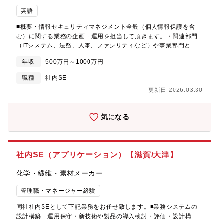
魅力】・インフラ、ネットワーク、セキュリティなど幅広く携わ
り、スキル形成できる環境があります。また、各プロジェクトに
英語
おいて、上流から下流まで携わり、一貫した経験を積むことも可
■概要・情報セキュリティマネジメント全般（個人情報保護を含
能です。【当社について】当社は、1917年に創業し、産業用チェ
む）に関する業務の企画・運用を担当して頂きます。・関連部門
ーン・マテハン(マテリアルハンドリング：産業用搬送装置)・モー
（ITシステム、法務、人事、ファシリティなど）や事業部門と連
ションコントロール・モビリティの4事業を軸に事業を展開してい
携し、グループ全体の情報セキュリティに関する方針や施策の立
る機械メーカーです。「人にやさしい社会の実現」「安心・安全
年収
500万円～1000万円
案、体制の整備・統制を担って頂きます。■詳細・情報セキュリテ
な生活基盤の構築」「地球にやさしい社会の創造」に寄与し、次
ィ・個人情報保護に関する体制・規定・仕組み等の整備・運用・
世代ビジネスの領域へと事業を拡大することで、人・社会・地球
職種
社内SE
同体制の国内・海外への展開、浸透に向けた活動推進（従業員向
の持続的成長に貢献できる企業グループを目指しています。世界
更新日 2026.03.30
け教育・社内監査など）・情報セキュリティに関する個別施策の
シェアNo.1※を誇る産業用スチールチェーンと自動車エンジン用
企画・展開・情報セキュリティインシデントへの対応（ITシステ
タイミングチェーンのほか、ジッパーのように強固に噛み合う
ム部門等との協働）・情報セキュリティに関する外部認証
「ジップチェーン」や－150℃の超低温環境下で保管・管理できる
気になる
（TISAX）取得に向けた企画・事業所支援【募集背景】近年、内
冷蔵庫など世界初の製品も開発し、多岐に渡り高品質な製品を生
部不正やサイバーアタックなどによる情報漏洩・活動停止のリス
み出しています。※シェアは当社調べ
クが増加しており、情報セキュリティの重要性は一段と高まって
います。このような中、企業の競争力の源泉となる技術情報や経
社内SE（アプリケーション）【滋賀/大津】
営情報といった企業秘密、さらには個人情報などを守るため、関
連部門と共にグループ全体の情報セキュリティ体制の高度化をす
化学・繊維・素材メーカー
るため関係各所との連携、企画立案に取り組む本ポジションの募
集です。【当社について】企業HP：https://www.murata.com/ja-
管理職・マネージャー経験
jp■海外売上比率90％以上でグローバルに活躍！■世界シェア
NNo.1製品多数！■■超高収益、抜群の製品開発力を持ち、電子部
同社社内SEとして下記業務をお任せ致します。■業務システムの
品業界を独走！!■■■■世界レベルでムラタしか作れない製品も多数
設計構築・運用保守・新技術や製品の導入検討・評価・設計構