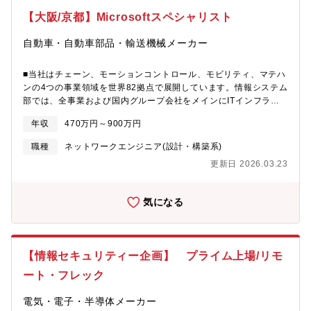
技術を活用したデジタルツイン構築，高度解析，意思決定支援
【大阪/京都】Microsoftスペシャリスト
②OTセキュリティ推進コーポレート情報システム部門，各生産拠
点，ベンダーと連携しカンパニーのOTセキュリティ施策全般を推
自動車・自動車部品・輸送機械メーカー
進いただきます．チーム員や関係者と議論を重ねながら以下の取
り組みをご担当いただきます． ・OTセキュリティの仕組みブラ
ッシュアップ（ガイドライン補強/策定～定着），標準化 ・経営
■当社はチェーン、モーションコントロール、モビリティ、マテハ
層との折衝・橋渡し役，従業員のセキュリティリテラシー向上教
ンの4つの事業領域を世界82拠点で展開しています。情報システム
育，文化の醸成，啓蒙【募集部門】■高機能プラスチックスカンパ
部では、全事業および国内グループ会社をメインにITインフラ、
ニー デジタル変革推進部・2021年度にカンパニーIT関係組織を
ネットワーク、セキュリティの企画導入、運用・保守を一貫して
年収
470万円～900万円
統合し設立，当グループはモノづくり領域のDX推進を担当． 現
対応しています。また、業務効率化や生産性向上に資するDX推進
在は①モノづくりデータ活用 ②OTセキュリティ の取組みに注
のためのネットワーク環境構築やクラウド導入検討、セキュリテ
職種
ネットワークエンジニア(設計・構築系)
力・平均年齢：35歳程度，グループ長含めキャリア比率 5割超
ィ強化に取り組んでいます。現在、Microsoft365の活用を進めて
更新日 2026.03.23
出身：製造業（化学，鉄鋼，インフラの現場/保全組織），コンサ
おりますが、さらに活用できるツールの幅を広げ、社内のユーザ
ル，システム開発など・約半数のメンバーが工場に駐在，工場・
ーニーズに応えたく、専門知識を有する方を募集します。
現場に密着した取組みを展開・社外からの情報を積極的に収集
■Microsoft 365を中心としたワークスタイル改革や業務改善の部
気になる
し，将来を見据えた施策を企画・推進・自由闊達な雰囲気が特徴
門要望に応えるべく、SharePointサイト構築やワークフローの構
【特に，以下のいずれかにマッチする人材を求めております．】
築、運用、移行などをご担当いただきます。・SharePointの設
皆様からのご応募を心よりお待ちしております！・モノづくりの
計・構築・運用・Microsoft製品(Azure、Intune、セキュリティ)
様々な領域におけるDXをリードいただける方，主体性に自信のあ
の導入検討・展開・Intuneを活用するための要件定義(デバイス登
【情報セキュリティー企画】 プライム上場/リモ
る方・海外で活躍できる/活躍したいとお考えの方（出張はもちろ
録、ポリシー設定、コンプライアンス)・PowerAutomateの管理
ん，将来的には海外駐在の機会もあります）・モノづくりを理解
設定（PowerAutomateの構築ではなく管理）・Microsoftセキュ
ート・フレック
し，生産性向上やガバナンスに関する知見・経験をお持ちの方・
リティE5関連の活用推進ニーズ分析・企画、ソリューション選
セキュリティ（特に制御システム）やネットワークに関する知
定・実装、運用、インシデント対応、レポートなど【やりがい・
電気・電子・半導体メーカー
見・経験をお持ちの方