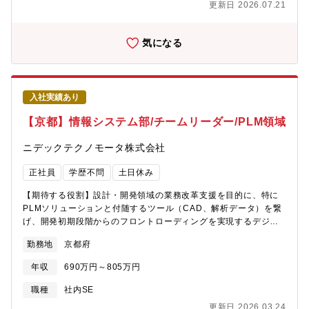
更新日 2026.07.21
ンター/クラウド/ネットワークといった基盤サービスに最新技術等
据えて長く働きたい方是非応募下さい。【中途採用比率】銀行経
のアプリケーション/AI/IoT/モバイル/セキュリティ/マネージドICT
験者に限らず、様々な経験を有する多様な人財の採用に向けて、
などの各種サービスを最適に組み合わせ、次世代のコミュニケー
経験者採用を積極的に実施してきており、採用者に占める比率
気になる
ションを創造し、お客様の経営課題解決、収益拡大に貢献するソ
は、2024年度に20％となっています。・2022年度：12％、2023
リューション営業、コンサルティングセールスを担当頂きます上
年度：8％、2024年度：20％ （2025年6月2日公表）【教育制度/
記業務に従事後、中長期的にはご本人の希望、適性・パフォーマ
資格補助】各種社内研修（階層別・業種別）・行外派遣 行内外へ
ンス等を踏まえ、下記業務に配属する場合がある。（尚、同社で
のトレーニー活用あり 多様化するお客様のニーズに的確にお答え
入社実績あり
は 2回/年のアサインに関する上司との対話制度があり、入社後も
するべく様々な資格取得を奨励（CFP,AFP,FP1/2級等） ※報奨
定期的に将来のキャリアに関する対話の場を設けています。）・
金等の支給有 企業内学校「京都銀行金融大学校」 eラーニング
【京都】情報システム部/チームリーダー/PLM領域
企業・公共機関等のお客様へ向けたコンサルティング、ICTソリュ
（Udemy Business 受講料補助あり）
ーション提供に関わる業務・ 通信ネットワークの構築・運用・保
ニデックテクノモータ株式会社
守、及びそれに関わる設備投資戦略策定業務・ アライアンスパー
トナーの開拓及び新サービス立ち上げサポートに関わる業務・そ
正社員
学歴不問
土日休み
の他上記業務のサポート業務、及び新規サービス開発、研究開発
業務 など【就業環境】有給消化取得率98%（年間発給数：20
【期待する役割】設計・開発領域の業務改革支援を目的に、特に
日）・平均残業時間月10.6時間の非常に働きやすい会社です。入
PLMソリューションと付随するツール（CAD、解析データ）を繋
社3年後の定着率は97％で、平均勤続年数は男性24年、女性14年
げ、開発初期段階からのフロントローディングを実現するデジタ
と長期的に働きやすい環境が整っています。また、社員のさらな
ルスレッド（情報の数珠つなぎ）の構築プロジェクトに参画いた
勤務地
京都府
る主体性・創造性の発揮および生産性の向上を目的とし,リモート
だく。【業務内容】・PLM系システム、解析やCAD活用等、中長
ワーク制度やフレックスタイム制度の整備も行っています。リモ
期のソリューションロードマップ検討、具現化プロジェクトメン
年収
690万円～805万円
ートワーク率：57%（2022.7～2023.3累計/オフィスワーカーの
バーに参画＜最初にお任せすること＞・プロセス改革プロジェク
み/部門により変動あり）【求める人物像】・知的好奇心旺盛、飽
トへ参画、設計製造の知識・ITスキルを身に付け、PM・PL・
職種
社内SE
くなき探究心を持ち、新技術領域へチャレンジしていく積極性を
PMOとして活動＜ゆくゆくお任せすること＞キャリアプランに合
更新日 2026.03.24