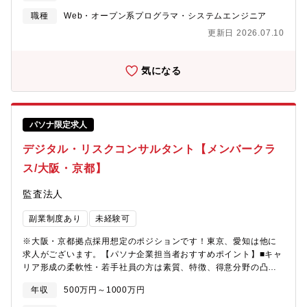
産年齢人口の減少により、製造現場では熟練加工技術者の確保な
ど人材不足が課題となる中、お客様にとってより使いやすいアプ
職種
Web・オープン系プログラマ・システムエンジニア
リケーションを生み出すことで、世界中に広がるお客様の生産性
更新日 2026.07.10
向上に貢献することができます。 ■詳細：
https://www.youtube.com/channel/UCX6wWvXVHGA4_f4Oc0Nnr
属先情報】機能ごとに5～10名程度のグループが存在し、担当機能
気になる
に応じたグループに配属されます。
パソナ限定求人
デジタル・リスクコンサルタント【メンバークラ
ス/大阪・京都】
監査法人
副業制度あり
未経験可
※大阪・京都拠点採用想定のポジションです！東京、愛知は他に
求人がございます。【パソナ企業担当者おすすめポイント】■キャ
リア形成の柔軟性・若手社員の方は素質、特徴、得意分野の凸凹
（強み・特性）を理解し、自分にあった仕事をしていくことがで
年収
500万円～1000万円
きます。 入社後すぐに特定のチームに固定されることなく、複
数のプロジェクトを経験しながらご自身の興味や適性、能力発揮