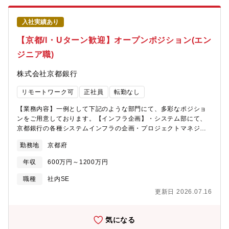
◎トップシェア：チェーン事業ではいずれもグローバル市場でト
1on1や面接を通じて、ご自身のWILLの表出を大事にする職場で
ップの位置を独走中。マテハン事業が展開する多彩なシステム製
す。・ご自身のキャリア形成が可能です（e-learning補助、資格
入社実績あり
品においても、国内で自動車塗装ライン搬送システムは約35％、
取得時の報償の制度あり。職場内での勉強会あり）。・業務状況
新聞巻取紙給紙システムが約70％を達成しており、他の追随を許
に応じたメリハリのある働き方、性別に関係なく育児休業が取り
【京都/I・Uターン歓迎】オープンポジション(エン
さない市場占有率を達成しています。
やすい、非常に働きやすい職場です。【本ポジションの魅力】■世
ジニア職)
界・日本の製造業をより良くする、に貢献できます・世界や日本
の製造業が抱える深刻な問題（高齢化・人財不足・生産性向上な
株式会社京都銀行
ど）の解決に貢献できます。■技術的挑戦と最先端技術への関与が
できます・仮想化、生成AI、AIエージェント・マルチエージェン
リモートワーク可
正社員
転勤なし
トなど、現在注目されている技術に挑戦できます。・これらの技
術開発を通じて、ご自身のキャリア開発・スキルアップを図るこ
【業務内容】一例として下記のような部門にて、多彩なポジショ
とができます。■キャリアと成長の機会があります・技術志向の若
ンをご用意しております。【インフラ企画】・システム部にて、
手メンバーと共にご自身のキャリア形成・成長の機会を得ること
京都銀行の各種システムインフラの企画・プロジェクトマネジメ
ができます。【求める人物像】■チームワーキングに喜びを感じる
ント、業務プロセス改善企画、保守・管理等をお任せいたしま
方■新しい技術に興味を持ち、チャレンジしていく方■自ら率先し
勤務地
京都府
す。・システム全体を俯瞰したアーキテクチャ設計・業務システ
て開発に取り組む方
ム(サーバー等)のインフラ構築・管理業務・新規システム導入時の
年収
600万円～1200万円
インフラ構築・運用（クラウド含む）・部門からの要請を取りま
とめ・要件定義、設計及びプロジェクトマネジメント～ベンダー
職種
社内SE
管理・全体調整【銀行システム企画開発】・システム部にて、銀
更新日 2026.07.16
行業務システム（勘定系・市場系等）をはじめとした京都銀行の
システム全般におけるシステム企画開発を担当いただきます。・
新規業務システムの導入、要件定義・設計・受入・既存業務シス
気になる
テムの保守開発・管理・業務所管部門、アライアンス行との折