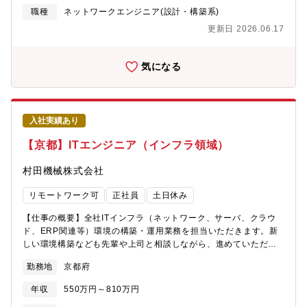
企画、設計開発領域、情報基盤（M365、ワークフロー）を担当。
職種
ネットワークエンジニア(設計・構築系)
京都に2名、福井に3名が在籍。第2グループ（九州）: ERP運用保
更新日 2026.06.17
守、情報セキュリティを担当。管理職（次長）1名とその下に2名
が在籍。【同社で働く魅力】定年60歳、再雇用65歳までとなりま
すが、役職定年はありません。年齢だけの理由による降格や給与
気になる
ダウンはありませんので、長期的にキャリアを形成していただけ
ます。【同社について】世界No.1の総合モーターメーカーニデッ
クのグループ会社です。同グループ内に於いても、事業分野とし
て非常に重要なポジションを占めており、海外への積極的な展開
入社実績あり
を続けています。家電用モータ、及び産業用モータに特化し、エ
アコン用ブラシレスDCモータにおいては、世界トップシェアを獲
【京都】ITエンジニア（インフラ領域）
得しています。高い技術力と品質を備えたより良い製品を生み出
すことにより、空調・産業分野の発展に貢献しています。
村田機械株式会社
リモートワーク可
正社員
土日休み
【仕事の概要】全社ITインフラ（ネットワーク、サーバ、クラウ
ド、ERP関連等）環境の構築・運用業務を担当いただきます。新
しい環境構築なども先輩や上司と相談しながら、進めていただき
ます。将来的には中核メンバーとしての活躍を期待します。【仕
勤務地
京都府
事の詳細、?につくスキル】入社後は下記いずれかを担当いただき
ます。①ネットワーク・"環境の進化を絶えず行っていく"をミッシ
年収
550万円～810万円
ョンに技術面ではベンダーコントロールしながら最新技術を社内