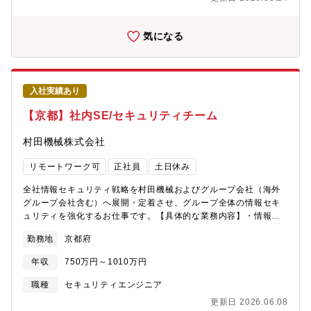
有し、意欲のある方・業界課題や技術トレンドにアンテナが高
わせて、中長期の視点でのPLM領域以外のIT分野への戦略的ロー
く、そこから仮設立てしながらお客様の解決すべきソリューショ
テションも実施しており、将来的にはグループ・部門をリードす
ンテーマを導き出せる方・周囲メンバーとの円滑なコミュニケー
るポジション【組織構成】情報システム部第1グループ（京都・福
気になる
ションがが図れて、協調性と柔軟性を持ち、チームプレイがしっ
井）: 企画、設計開発領域、情報基盤（M365、ワークフロー）を
かりできる方・常に自らのスキルアップに努め、向上心およびモ
担当。京都に2名、福井に3名が在籍。第2グループ（九州）: ERP
チベーションを維持できる方
運用保守、情報セキュリティを担当。管理職（次長）1名とその下
に2名が在籍。【同社で働く魅力】定年60歳、再雇用65歳までと
入社実績あり
なりますが、役職定年はありません。年齢だけの理由による降格
や給与ダウンはありませんので、長期的にキャリアを形成してい
【京都】社内SE/セキュリティチーム
ただけます。【同社について】世界No.1の総合モーターメーカー
ニデックのグループ会社です。同グループ内に於いても、事業分
村田機械株式会社
野として非常に重要なポジションを占めており、海外への積極的
な展開を続けています。家電用モータ、及び産業用モータに特化
リモートワーク可
正社員
土日休み
し、エアコン用ブラシレスDCモータにおいては、世界トップシェ
アを獲得しています。高い技術力と品質を備えたより良い製品を
全社情報セキュリティ戦略を村田機械およびグループ会社（海外
生み出すことにより、空調・産業分野の発展に貢献しています。
グループ会社含む）へ展開・定着させ、グループ全体の情報セキ
ュリティを強化するお仕事です。【具体的な業務内容】・情報セ
キュリティポリシー及び運用ガイドラインの展開及び周知徹底
勤務地
京都府
（海外拠点含むガバナンス強化）・各部門のIT担当者との調整、
セキュリティ強化支援・セキュリティ運用（監視とアラート、イ
年収
750万円～1010万円
ンシデント対応）・情報セキュリティ教育の実施【仕事のやりが
い・魅力】村田機械およびグループ会社（海外グループ会社含
職種
セキュリティエンジニア
む）のセキュリティレベル向上に貢献し、事業の成長を支えま
更新日 2026.06.08
す。【出張頻度】出張先は国内外の村田機械グループ拠点。国内