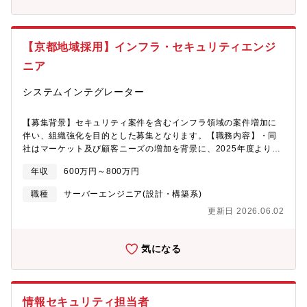
ありません。1分単位で超過勤務手当が支給されます。※業務内容
部不正やサイバーアタックなどによる情報漏洩・活動停止のリス
や会社判断により、勤務時間の指定や出社を指示する場合があり
クが増加しており、情報セキュリティの重要性は一段と高まって
ます。
います。このような中、企業の競争力の源泉となる技術情報や経
【京都地域採用】インフラ・セキュリティエンジ
営情報といった企業秘密、さらには個人情報などを守るため、関
連部門と共にグループ全体の情報セキュリティ体制の高度化をす
ニア
るため関係各所との連携、企画立案に取り組む本ポジションの募
集です。【当社について】企業HP：https://www.murata.com/ja-
システムインテグレーター
jp■海外売上比率90％以上でグローバルに活躍！■世界シェア
NNo.1製品多数！■■超高収益、抜群の製品開発力を持ち、電子部
【募集背景】セキュリティ案件を含むインフラ領域の案件増加に
品業界を独走！!■■■■世界レベルでムラタしか作れない製品も多数
伴い、組織強化を目的とした募集となります。【職務内容】・同
あり、ムラタがいなければ、世界も成り立たない世界のムラタで
社はマーケット及び顧客ニーズの増加を背景に、2025年度よりセ
す！！★働き方 全社データ■自己都合退職率：1.8％(全国平均：
キュリティに関連するソリューションの提供を強化していく中
11.4%)■有給取得率：75.9%(全国平均：65.3％)■平均残業時間：
年収
600万円～800万円
で、セキュリティを中心としたインフラ領域の体制強化を進めて
15ｈ■全従業員のうち約30%(管理職の場合は約25%)はキャリア
います。・同社のSEは顧客提案・要件定義から導入・デリバリー
入社の社員であり、各部門における受け入れ体制は整っていま
職種
サーバーエンジニア(設計・構築系)
迄を一気通貫で対応しています。以下業務を中心に今までのご経
す。
更新日 2026.06.02
験により対応業務を検討致します。・SE職としてセキュリティを
中心としたインフラ領域のPJリード・顧客ニーズに基づくソリュ
ーションの選定や技術的な観点におけるフィジビリティ確認・案
気になる
件における顧客提案から要件定義、設計構築、運用迄の対応（顧
客対応の営業部門や業務ソリューションを担当するSEと連携しな
がら、業務遂行いただきます）【対応案件例】・顧客向けのセキ
ュリティを中心としたインフラ領域の上流工程からのアプローチ
情報セキュリティ担当者
（セキュリティアセスメント、ゼロトラストセキュリティ ロード