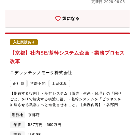
更新日 2026.06.08
ケーションの運用方針策定および管理・バージョン更新や機能導
入に関する影響整理・導入計画の立案③エンドポイントセキュリ
ティ強化・セキュリティパッチ適用の徹底・Office365テナントの
気になる
セキュリティ対策強化【仕事のやりがい・魅力】全社で利用され
るIT環境を支える、基盤づくりに携わるポジションです。自ら整
備・改善した仕組みが、社員の業務効率向上や安定した業務運営
に直結することを実感できます。また、既存運用の維持だけでな
入社実績あり
く、改善活動や新たな仕組みづくりにも積極的に関われるため、
裁量を持って仕事に取り組めます。【出張頻度】出張先は国内外
【京都】社内SE/基幹システム企画・業務プロセス
の村田機械グループ拠点国内は月1～2日程度。日帰り～1泊程度今
改革
後海外出張も可能性あり海外訪問先：台湾、中国など主要拠点を
中心にその他拠点も有（ご参考）海外売上比率約75％、海外拠点
ニデックテクノモータ株式会社
約34ヶ所以上
正社員
学歴不問
土日休み
【期待する役割】・基幹システム（販売・生産・経理）の「困り
ごと」をITで解決する橋渡し役。・基幹システムを「ビジネスを
加速させる武器」へと進化させること。【業務内容】・各部門の
業務に対するヒアリングとソリューションの提案：30%・基幹シ
勤務地
京都府
ステムの改修が必要な場合の要件定義：20%・BIツール等を用い
た、基幹データの可視化（データドリブン経営の推進）：30%・
年収
537万円～690万円
システム導入後の定着化支援、およびマニュアル整備：20%【組
織構成】情報システム部第1グループ（京都・福井）: 企画、設計
職種
社内SE