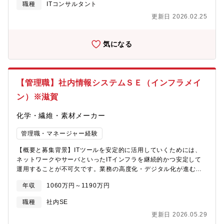
職種
ITコンサルタント
を見極めていただけます。・サイバーセキュリティ、クラウド、
更新日 2026.02.25
AI、データガバナンスなど、IT・デジタルリスク領域における専
門性を深めていただける環境が整っております。■柔軟な働き方を
実現・東名阪近郊エリアにお住まいの方は、ほぼフルリモート勤
気になる
務＋フレックスタイム制が適用され、ライフスタイルに合わせた
柔軟な働き方が可能です。・非常駐型のプロジェクトが中心で、
クライアント先への常駐は基本的にございません。■パソナキャリ
ア経由のサポート体制・パソナキャリアを通じて、ディレクター
【管理職】社内情報システムＳＥ（インフラメイ
やシニアマネージャークラスを始めとした内定実績も多数ござい
ます。・RA部門責任者である綾部様との会食経験があり、現場の
ン）※滋賀
リアルな情報を直接お届けいたします。ご興味をお持ちいただけ
ましたら、ぜひお気軽にご相談ください。選考プロセスや面接対
化学・繊維・素材メーカー
策についても、丁寧にサポートさせていただきます。【ポジショ
ンについて】採用組織：リスクアシュアランス部（RA）想定職
管理職・マネージャー経験
階：アソシエイト～シニアアソシエイト【RA部について】同社の
【概要と募集背景】ITツールを安定的に活用していくためには、
経営・ITリスクアドバイザリー部門（RA）は、サイバーセキュリ
ネットワークやサーバといったITインフラを継続的かつ安定して
ティ&プライバシーやAIをはじめとしたデジタル・システムに関す
運用することが不可欠です。業務の高度化・デジタル化が進む中
る監査・コンサルティング業務を通じて、デジタルテクノロジー
で、情報システム部門には、日常的な運用管理だけでなく、将来
分野における「信頼の空白」に対応し、「日本の未来に、あらた
年収
1060万円～1190万円
を見据えた基盤整備や改善も求められています。また、サイバー
な信頼を」築く専門家集団です。【サービス内容】IT・デジタル
攻撃の増加や手口の巧妙化を背景に、セキュリティ対策やインシ
の知識を活用し、社会課題への対応から企業の固有のリスク対応
職種
社内SE
デント発生時の組織的な対応など、情報システム部門が担う役割
に至るまで、幅広いトラストサービスを提供しております。■シス
更新日 2026.05.29
と重要性は年々高まっています。当社では、現在40代の人材が少
テム・プロセス保証業務・会計監査の一環で実施するIT基盤、ア