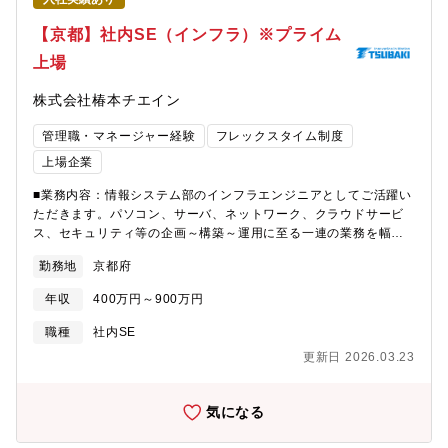
発生産性向上を通じて、世界や日本の製造業をより良くしていく
ことを目指しています。我々と一緒に、「製造業DX」の推進を通
【京都】社内SE（インフラ）※プライム
じて製造業をより良くしていきたい、という想いを持った方を、
上場
業界・企業問わず幅広く募集しています（制御機器の開発経験は
問いません）。【具体的な仕事内容に対しての期待する成果】■製
株式会社椿本チエイン
造業・社会への貢献PLCプログラム開発の自動化を進めること
で、製造業が直面する深刻な問題（熟練技術者の高齢化、人財不
管理職・マネージャー経験
フレックスタイム制度
足、属人化した開発に起因した低い開発生産性）の解決に貢献で
きます。■事業への貢献お客様と一緒に課題解決をすることで、お
上場企業
客様の事業拡大に貢献し、結果、自社のコントローラ事業拡大に
■業務内容：情報システム部のインフラエンジニアとしてご活躍い
貢献できます。■ご自身のキャリアの成長・製造業DXの最前線
ただきます。パソコン、サーバ、ネットワーク、クラウドサービ
で、社会的意義のあるPLCプログラム開発の自動化に関わること
ス、セキュリティ等の企画～構築～運用に至る一連の業務を幅広
ができます。・同社での経験を積むことで、社内外でのテックリ
く担っていただきます。インフラに関する幅広いスキルが身につ
ーダとして活躍できる可能性があります。【使用する開発言語・
勤務地
京都府
く環境です。■プロジェクト事例：・工場内無線LAN構築、国内拠
ソフト・装置/機器等】■ 開発環境・使用言語・クラウドインフ
点間WAN環境構築・クラウドサービスを使ったWeb会議などの環
ラ：AWS、Azure・LLM：OpenAI API, Claude■ プロジェクト・
年収
400万円～900万円
境構築など※夜間や休日障害対応が発生する可能性があるため国
タスク管理・Jira / Redmine / Slack など■テスト管理・
内出張や休日出勤（代休あり）がございます。■利用している機
TestRail■ その他・O365【組織構成】■商品事業本部 テクノロ
職種
社内SE
器、サービス等：・OS：Windows、Linux・ネットワーク：
ジーイノベーションセンタ 開発部同部門は、PLCを中心とした
更新日 2026.03.23
Cisco、Aruba・クラウド：Microsoft365、MicrosoftAzure■同社
制御機器の技術開発を担う部門であり、20代を中心とする10名弱
の特徴：◎概要：伝導・搬送にまつわる部品・ユニット・設備メ
の若いチームです。特に、生成AI、仮想化（Docker、ハイパーバ
ーカーです。大きく4つの事業（チェーン／モビリティ／ＭＣ(モ
イザ）、映像活用などの技術をPLC・開発環境に搭載する技術の
気になる
ーションコントロール)／マテハン）で構成されております。新た
開発を行っています。■我々は、業界No1の心理的安全性の高い職
な事業や技術開発も厭わずに進み続けるメーカーでございます。
場を目指しています。・20代を中心とした若いチームです。・