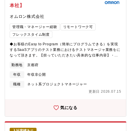
本社】
オムロン株式会社
管理職・マネージャー経験
リモートワーク可
フレックスタイム制度
◆お客様のEasy to Program（簡単にプログラムできる）を実現
するSaaSアプリのテスト業務におけるテストマネージャ業務をに
なって頂きます。【担っていただきたい具体的な仕事内容】・テ
スト計画の作成と実行（CI/CD）、テスト自動化の推進・テスト
勤務地
京都府
設計・実行・プロジェクトごとのテストチームの指揮・品質・セ
キュリティに対するリスクマネジメント・品質指標達成に向けた
年収
年収非公開
各種取り組みの計画・実行【Easy to Programの業務内容（一
例）】■生成AIを用いたPLCプログラムの解析や自動生成、他社
職種
ネット系プロジェクトマネージャー
PLCソフトからのコンバート技術■PLCなどのファームウェアを仮
更新日 2026.07.15
想化（動作ハードウェア非依存化）し、シミュレーションソフト
で実機レスで動作確認ができるシステムの開発■自社の開発生産性
を高めるための仕様書やテストの自動化技術の開発【募集背景】■
気になる
日本の製造業を始めとするモノづくり現場は、熟練技術者の高齢
化、人財不足、属人化した開発に起因した低い開発生産性、など
深刻な課題に直面しています。我々は、生成AIやシミュレーショ
ンなどDX技術やネットワーク技術を活用し、製造業のお客様の開
入社実績あり