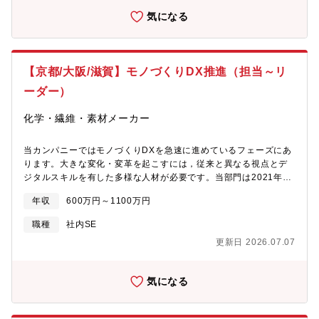
ご本人の適性により、当社業務全般に変更する可能性がありま
気になる
す。【ミッション】私たちは、営業支援プラットフォームの開発
を進めており、システムの共通化を通じて同社グループ間のサイ
ロを解消し、生産性の向上を図っています。また、既存プロダク
トへの生成AIアプリケーションの組み込みを行い、現行業務の省
【京都/大阪/滋賀】モノづくりDX推進（担当～リ
力化や自動化によって生産性を向上させることを目指していま
す。さらに、AWS標準化ガイドラインを全社展開し、組織全体で
ーダー）
の準拠を強化することで、実効性と品質の向上を図っています。
AWSの利活用に伴い、セキュリティベースラインの確立にも取り
化学・繊維・素材メーカー
組んでおり、開発チームやユーザー部門が意識することなくセキ
ュリティが担保される状態を目指しています。【開発体制】プロ
当カンパニーではモノづくりDXを急速に進めているフェーズにあ
ダクト開発からチーム運営まで個々の自律性を重視し、経験の少
ります。大きな変化・変革を起こすには，従来と異なる視点とデ
ないメンバーには上位メンバーからの支援を提供しています。ま
ジタルスキルを有した多様な人材が必要です。当部門は2021年に
た、上流工程からの参画を促進し、自らPMポジションを志願する
発足して以来，専門スキルや知見を有した方をお迎えしてきまし
メンバーもいます。
年収
600万円～1100万円
たが，活動範囲は国内外に広がっておりますことから，一緒に歩
んでいただける方を募集しております。【職務内容】■以下のいず
職種
社内SE
れかをご対応いただきます①モノづくりデータ活用推進ベンダ
更新日 2026.07.07
ー，関係会社と連携し，製造系データ基盤の展開とデータ活用推
進，モノづくり系DX推進をご担当いただきます．チームメンバや
現場担当と議論を重ねながら以下の取組をご担当いただきま
気になる
す． ・AVEVA PI Systemの国内・海外（欧州/北米/APACなど）
拠点への展開 ・現場でのデータ活用施策の企画・実行，製造デ
ータ活用文化醸成（教育等含む） ・AI/シミュレーションなどの