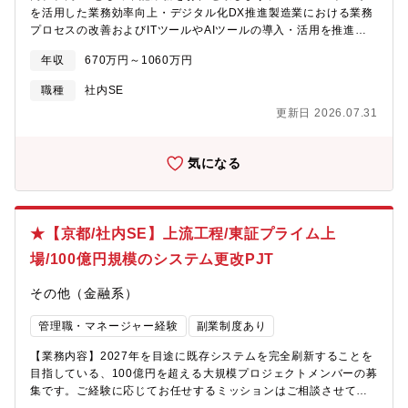
2021年3月期から5期連続で最高益を更新しており、事業拡大期に
を活用した業務効率向上・デジタル化DX推進製造業における業務
あります。将来性のある事業会社での経験ができます。・事業会
プロセスの改善およびITツールやAIツールの導入・活用を推進す
社においてじっくり落ち着いて勤務できる環境・在宅勤務制度あ
るポジションです。社内各部門と連携し、業務課題の抽出からIT
り■入社後想定されるキャリアパスSCREENグループにおける情
年収
670万円～1060万円
ソリューションの選定・導入・定着までを一貫してご担当いただ
報セキュリティ担当者からキャリアをスタート。将来的には管理
きます。・部門と協力（聞き取り等も含む）し、業務プロセスを
職種
社内SE
職ポジションもしくは専門職ポジションへの登用を目指していた
理解し改善を行うため、ITツールやAIツールを活用する。・ベン
だきます。■職場の雰囲気20代～50代まで幅広い年齢層のメンバ
更新日 2026.07.31
ダーを交え、ツールやソリューションの選定、導入を行う。※一
ーで構成されています。落ち着いた雰囲気の中で、それぞれが専
般的なAI（ChatGPTやCopilotなど）や全社的な事務関連、業務シ
門性と責任感を持って業務に取り組んでおり、年次やバックグラ
ステムなどを対象としています。【想定している具体な業務
ウンドに関係なく、自由に意見を出し合えるフラットな職場環境
気になる
例】・生産計画策定の効率化や自動化・特許などの知的財産情報
です。半数以上がキャリア入社者であり、多様な経歴を持つメン
の検索・調査の効率化＜情報システム部の役割と業務状況＞国内
バーが活躍しています。キャリア採用によるハンデは一切なく、
外の子会社を含むグループ全体のITシステムの企画・導入・運
入社年数に関わらず重要な業務や責任ある役割を任される環境が
用・保守を担当しています。単なるシステム導入や運用にとどま
整っており、実力と意欲に応じて活躍の場を広げていただけま
★【京都/社内SE】上流工程/東証プライム上
らず、システムを活用して効率化や自動化、セキュリティ向上を
す。また、フレックスタイム勤務や在宅勤務制度、各種休暇制度
図ることに注力しています。会計やSCM（生産・在庫・販売等）
場/100億円規模のシステム更改PJT
を活用し、仕事とプライベートのメリハリをつけた働き方が可能
のシステムは、海外子会社を含めて統一されたシステムで運用さ
です。長期的に安心してキャリアを築いていただける職場です。
れており、会社の業務を支える非常に重要な役割を果たしていま
その他（金融系）
す。ITによる業務効率化やAI活用に対する期待も高く、社内の他
部門からの相談や対応も多岐にわたります。【募集背景】同社で
管理職・マネージャー経験
副業制度あり
は、中期経営計画「EGP2028」の一環として、DX（デジタルト
【業務内容】2027年を目途に既存システムを完全刷新することを
ランスフォーメーション）の推進を掲げています。これに伴い、
目指している、100億円を超える大規模プロジェクトメンバーの募
デジタル化やIT、AIの活用に関する社内の他部門からの相談に対
集です。ご経験に応じてお任せするミッションはご相談させてい
応し、ITをツールとして活用して業務改革や効率化を進める人材