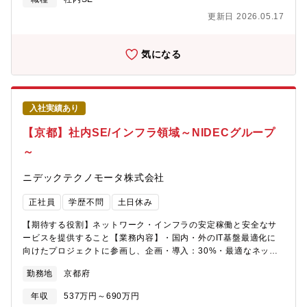
開発領域、情報基盤（M365、ワークフロー）を担当。京都に2
更新日 2026.05.17
名、福井に3名が在籍。第2グループ（九州）: ERP運用保守、情
報セキュリティを担当。管理職（次長）1名とその下に2名が在
籍。【同社で働く魅力】定年60歳、再雇用65歳までとなります
気になる
が、役職定年はありません。年齢だけの理由による降格や給与ダ
ウンはありませんので、長期的にキャリアを形成していただけま
す。【同社について】世界No.1の総合モーターメーカーニデック
のグループ会社です。同グループ内に於いても、事業分野として
入社実績あり
非常に重要なポジションを占めており、海外への積極的な展開を
続けています。家電用モータ、及び産業用モータに特化し、エア
【京都】社内SE/インフラ領域～NIDECグループ
コン用ブラシレスDCモータにおいては、世界トップシェアを獲得
～
しています。高い技術力と品質を備えたより良い製品を生み出す
ことにより、空調・産業分野の発展に貢献しています。
ニデックテクノモータ株式会社
正社員
学歴不問
土日休み
【期待する役割】ネットワーク・インフラの安定稼働と安全なサ
ービスを提供すること【業務内容】・国内・外のIT基盤最適化に
向けたプロジェクトに参画し、企画・導入：30%・最適なネット
ワークアーキテクチャを企画、及び外部業者と連携して設計・構
勤務地
京都府
築の実施：20％・構内ネットワーク運用保守：50%)※最初は運用
保守業務を経験して頂いた後に各プロジェクトに参加していただ
年収
537万円～690万円
きます【組織構成】情報システム部第1グループ（京都・福井）: