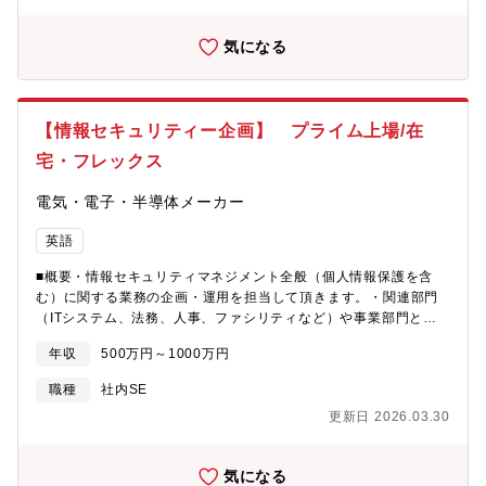
ュリティ総合レポートの作成・報告・情シス代行・運用改善（リ
ノベーション）： 業務の属人化を防ぐための運用回りの仕組み
気になる
作り、既存業務のDX化（業務効率改善）、マニュアルや社内シス
テム構成図の作成支援【募集背景】新サービスリリースに伴うメ
ンバ増員【業務環境】自社システム、Airtable、Google
Workspace、Slack、外部管理システム、外部SaaSサービス【魅
【情報セキュリティー企画】 プライム上場/在
力・遣り甲斐】・マニュアル運用からスタートし、情報セキュリ
宅・フレックス
ティの頼れる「ガードマン」へ成長できます。 最初は手順書や
マニュアルに沿った運用・サポート対応からスタートしていただ
電気・電子・半導体メーカー
くため、セキュリティ専任としての経験がなくても安心です。
日々の業務を通じてインフラやセキュリティの知見を深め、ゆく
英語
ゆくは異常にいち早く気づき、お客様のシステムを守り抜く「ガ
ードマン（セキュリティのプロ）」へとステップアップできる環
■概要・情報セキュリティマネジメント全般（個人情報保護を含
境です。・中小企業の「最後の砦」としての高い社会的意義 「情
む）に関する業務の企画・運用を担当して頂きます。・関連部門
シス不在」でセキュリティ対策に悩むお客様に対し、単なるツー
（ITシステム、法務、人事、ファシリティなど）や事業部門と連
ルではなく「人」として伴走します。 大企業からのセキュリテ
携し、グループ全体の情報セキュリティに関する方針や施策の立
ィ要請が高まる中、サプライチェーンの弱点となりがちな中小企
年収
500万円～1000万円
案、体制の整備・統制を担って頂きます。■詳細・情報セキュリテ
業のITインフラを根本から支え、顧客から直接頼られ、感謝され
ィ・個人情報保護に関する体制・規定・仕組み等の整備・運用・
るという大きなやりがいを得られます。【働き方】フルリモー
職種
社内SE
同体制の国内・海外への展開、浸透に向けた活動推進（従業員向
ト・スーパーフレックス制度※で、プロセスよりも結果を重視す
更新日 2026.03.30
け教育・社内監査など）・情報セキュリティに関する個別施策の
る働き方となります。全国どこにお住まいの方でもご勤務可能で
企画・展開・情報セキュリティインシデントへの対応（ITシステ
す。また、コアタイムのない7時間勤務（1日）を基準に月の歴日
ム部門等との協働）・情報セキュリティに関する外部認証
数総労働時間で管理しております。予め設定されたみなし残業は
気になる
（TISAX）取得に向けた企画・事業所支援【募集背景】近年、内