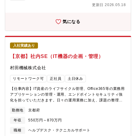
基盤、アプリケーションの内部統制や業務ロジックの監査支援・
★・50代で中途入社し活躍していらっしゃる方も多数・キャリア
更新日 2026.05.18
ITリスクに係る個別テーマや内部統制の監査支援■サイバーセキュ
デザインアドバイザー制度にてエンジニアのキャリアをサポー
リティ・サイバー攻撃の防御、検知、対応に必要な組織、技術、
ト・研修センターにて基礎/応用技術、資格取得支援など多数講座
プロセスに関するリスクや成熟度の評価、および管理態勢の構築
を用意
気になる
や先進事例の調査・助言■IT・DXガバナンス・ITの効果的な活用
やDX推進に伴うリスクを管理・監督するための枠組みの構築支
援・大規模インシデントの発生時の検証、再発防止策定支援■クラ
ウドコンピューティング・クラウド活用に必要な管理基準・規定
入社実績あり
の整備やクラウドセキュリティ診断・クラウドプロバイダーへの
信頼性評価（ISMAP対応支援）■データ＆プライバシー・業種業態
【京都】社内SE（IT機器の企画・管理）
に応じたプライバシー規制対応や情報管理の枠組みの構築支援・
データ解析に基づく事業変革支援、内部不正の調査支援■プロジェ
村田機械株式会社
クトリスクアドバイザリー・大規模システム構築に関するプロジ
ェクトリスクの第三者評価及び提言・プロジェクト期間を通じた
リモートワーク可
正社員
土日休み
オフサイトモニタリングと提言など【企業担当者補足】最近で
は、自動運転×セキュリティの構築や生成AIガバナンスをテーマと
【仕事内容】IT資産のライフサイクル管理、Office365等の業務用
した案件が増加傾向にございます。これらの領域に関心がある方
アプリケーションの管理・運用、エンドポイントセキュリティ強
のご応募もお待ちしております。現代社会において、AIやクラウ
化を担っていただきます。日々の運用業務に加え、課題の整理や
ドといった最新テクノロジーの発展は目を見張るものがございま
改善企画、運用ルールの整備・標準化にも関与していただきま
勤務地
京都府
す。一方で、企業や大規模な組織がこれらの恩恵を享受するには
す。【仕事の詳細、身につくスキル】入社後は下記いずれかを担
これらを利用することで発生しうるリスクなどを正しく理解する
当いただきます。①IT資産ライフサイクル管理・PC・端末・周辺
年収
550万円～870万円
必要がございます。RA部では、このリスクと正しく付き合い、最
機器等のIT資産に関する全社的な管理方針の策定・導入から更
大限恩恵を享受できる体制を構築していくための支援を行ってお
新、廃棄までのライフサイクル管理の計画立案と改善②共通業務
職種
ヘルプデスク・テクニカルサポート
ります。
アプリケーションの運用統括・Office365等、全社共通業務アプリ