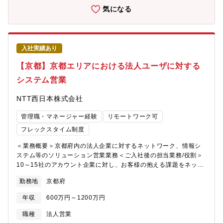
極的に継続して参ります。バンカーとして腰を据えて長く働きた
み】・預金、譲渡性預金…これまでの歴史から、挑戦し続けるこ
気になる
い方是非応募下さい。【中途採用比率】銀行経験者に限らず、
とにより、全国の地銀トップ10に入るまで成長しています。・店
様々な経験を有する多様な人財の採用に向けて、経験者採用を積
舗数…2000年以降、店舗は50ヶ店以上新設し、全国174ヶ所とネ
極的に実施してきており、採用者に占める比率は、2024年度に
ットワークを拡充しています。・連結自己資本比率…国内基準
20％となっています。・2022年度：12％、2023年度：8％、
12.56％と、法令に定められている健全な基準である4％を大きく
2024年度：20％ （2025年6月2日公表）【教育制度/資格補助】
入社実績あり
上回っています。・格付け…安全性、健全性を示す格付けランク
各種社内研修（階層別・業種別）・行外派遣 行内外へのトレーニ
で、株式会社格付投資情報センターA、スタンダード＆プアーズ社
【京都】京都エリアにおける法人ユーザに対する
ー活用あり 多様化するお客様のニーズに的確にお答えするべく
A-と、上位に位置する格付けを取得しています。【現在の挑戦】
様々な資格取得を奨励（CFP,AFP,FP1/2級等） ※報奨金等の支
システム営業
京都府は、都道府県内企業に占める創業100年を超える老舗企業の
給有 企業内学校「京都銀行金融大学校」 eラーニング（Udemy
割合が全国トップクラスであると同時に、世界から注目されるベ
Business 受講料補助あり）
NTT西日本株式会社
ンチャー企業が集まる非常に魅力的なエリアです。京都銀行は、
そんな魅力的な特徴を持つエリアでお客様と共に成長し、名だた
管理職・マネージャー経験
リモートワーク可
る京都企業からの良質な配当金収入もあり、株式含み益が地方銀
行内でトップクラスとなっております。当行の一番の強みはリス
フレックスタイム制度
クに対応し得る強固な財政基盤であり、銀行に求められる役割が
＜業務概要＞京都府内の法人企業に対するネットワーク、情報シ
多様に変化する中でお客様に多様なソリューションをご提案する
ステム等のソリューション営業業務＜ご入社後の担当業務/役割＞
べく、新たな挑戦を起こしていきます。2023年10月に京都フィナ
10～15社のアカウント企業に対し、お客様の抱える課題をネット
ンシャルグループを設立し、既存グループ会社の事業再構築や新
ワークやAI、各種システム等で解決するソリューション営業、コ
しい事業会社の設立、さらに他社の買収など、グループストラク
勤務地
京都府
ンサルティングセールス業務【採用背景】NTT西日本グループが
チャーの強化を通じたシナジー効果発揮を目指して、新たな挑戦
取り組む「地域社会のデジタル化」の実現に向けて、京都エリア
を続けています【定年】定年60歳 （定年再雇用後、65歳の応答
年収
600万円～1200万円
における法人ビジネス拡大・顧客向けプロジェクトの体制の強化
年度末まで勤務継続可能）銀行＝店舗削減のイメージもあるかと
に伴う採用となります。【職務内容】＜業務詳細＞主に製造、流
思いますが当行はお客様の接点は非常に重要であるとらえてお
職種
法人営業
通業のお客様に対し通信事業者ならではの強みを有するデータセ
り、中途採用も積極的に継続して参ります。バンカーとして腰を