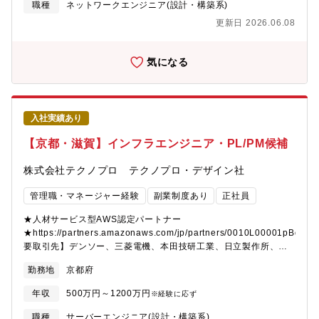
へ展開 →ゼロトラスト導入、SD-WAN、ネットワーク作業の自
職種
ネットワークエンジニア(設計・構築系)
動化等・全社的な観点?WAN、LAN、インターネット等全社のネ
更新日 2026.06.08
ットワーク環境をみているため、会社としてのネットワーク全体
像を把握し、業務を推進・技術の観点?FireWall、ルータ、スイッ
チ、無線など、技術的にも幅広く習得することも可能・ネットワ
気になる
ークだけでなくセキュリティの知識も必要となるためネットワー
ク設計を通してセキュリティに関するスキルアップも可能②サー
バ・サーバ導入から保守までの?連の対応（ハードウェアの選定、
OSセットアップ、仮想環境の構築）・幅広い各種サーバ
入社実績あり
（ActiveDirectory、DNS、プロキシ、パッチ中継、ファイル、デ
ータベース、AP）の構成に関する知識やスキルの向上・オンプレ
【京都・滋賀】インフラエンジニア・PL/PM候補
ミスサーバのクラウド化を進めていこうとしており、オンプレミ
スサーバ・クラウドの両面のスキルアップ・各事業部とサーバ構
株式会社テクノプロ テクノプロ・デザイン社
成や保守に関してやりとりを行うため、多くの部門の人との接点
を持ち、業務を推進③クラウド・AWSでの環境構築、保守作業
管理職・マネージャー経験
副業制度あり
正社員
基本的には内製で進めるため、AWSの知識・スキルの向上が可
能・新しいサービスの検証、評価、導入にも積極的にチャレンジ
★人材サービス型AWS認定パートナー
が出来る環境・全社AWS環境の統制管理の取り組みも始めている
★https://partners.amazonaws.com/jp/partners/0010L00001pBdh
ため、会社全体を対象とした運用が可能【仕事のやりがい・魅
要取引先】デンソー、三菱電機、本田技研工業、日立製作所、
力】全社で活用される情報システムやシステム基盤の課題解決の
SUBARU、ソニー、NEC、富士通、日産自動車、トヨタ※敬称略
勤務地
京都府
ために各事業部のIT担当の方とディスカッションをしたり、現場
【具体的には】取引先は全国の大手企業など800社以上ございま
へのヒアリングを行う段階から入るため裁量権の大きさとやりが
す。同社とプライム契約を結んでいる、大手メーカーやSIerに
年収
500万円～1200万円
※経験に応ず
いを感じられるポジションです。【出張について】出張先は国内
て、ソフトウェア開発（AI、 IoT、アプリ、画像処理、クラウド、
外の村田機械グループ拠点。国内は月3～5日程度。日帰り～２、
WEB、組込）業務をご担当いただきます。AI、IoT、画像処理の案
職種
サーバーエンジニア(設計・構築系)