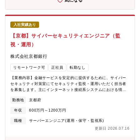
気になる
本比率…国内基準12.56％と、法令に定められている健全な基準で
渡性預金…これまでの歴史から、挑戦し続けることにより、全国
ある4％を大きく上回っています。・格付け…安全性、健全性を示
の地銀トップ10に入るまで成長しています。・店舗数…2000年以
す格付けランクで、株式会社格付投資情報センターA、スタンダー
降、店舗は50ヶ店以上新設し、全国174ヶ所とネットワークを拡
ド＆プアーズ社A-と、上位に位置する格付けを取得しています。
充しています。・連結自己資本比率…国内基準12.56％と、法令に
【現在の挑戦】京都府は、都道府県内企業に占める創業100年を超
入社実績あり
定められている健全な基準である4％を大きく上回っています。・
える老舗企業の割合が全国トップクラスであると同時に、世界か
格付け…安全性、健全性を示す格付けランクで、株式会社格付投
【京都】サイバーセキュリティエンジニア（監
ら注目されるベンチャー企業が集まる非常に魅力的なエリアで
資情報センターA、スタンダード＆プアーズ社A-と、上位に位置す
す。京都銀行は、そんな魅力的な特徴を持つエリアでお客様と共
視・運用）
る格付けを取得しています。【現在の挑戦】京都府は、都道府県
に成長し、名だたる京都企業からの良質な配当金収入もあり、株
内企業に占める創業100年を超える老舗企業の割合が全国トップク
式含み益が地方銀行内でトップクラスとなっております。当行の
株式会社京都銀行
ラスであると同時に、世界から注目されるベンチャー企業が集ま
一番の強みはリスクに対応し得る強固な財政基盤であり、銀行に
る非常に魅力的なエリアです。京都銀行は、そんな魅力的な特徴
求められる役割が多様に変化する中でお客様に多様なソリューシ
リモートワーク可
正社員
転勤なし
を持つエリアでお客様と共に成長し、名だたる京都企業からの良
ョンをご提案するべく、新たな挑戦を起こしていきます。2023年
質な配当金収入もあり、株式含み益が地方銀行内でトップクラス
10月に京都フィナンシャルグループを設立し、既存グループ会社
【業務内容】金融サービスを安定的に提供するために、サイバー
となっております。当行の一番の強みはリスクに対応し得る強固
の事業再構築や新しい事業会社の設立、さらに他社の買収など、
セキュリティ対策室にてセキュリティ監視・運用いただく担当者
な財政基盤であり、銀行に求められる役割が多様に変化する中で
グループストラクチャーの強化を通じたシナジー効果発揮を目指
を募集します。主にインターネット接続系システムにおける情報
お客様に多様なソリューションをご提案するべく、新たな挑戦を
して、新たな挑戦を続けています【定年】定年60歳 （定年再雇
セキュリティ安全管理スペシャリストとして、セキュリティ監視
起こしていきます。2023年10月に京都フィナンシャルグループを
勤務地
京都府
用後、65歳の応答年度末まで勤務継続可能）銀行＝店舗削減のイ
業務（監視にかかる企画を含みます）・運用、障害対応、各種シ
設立し、既存グループ会社の事業再構築や新しい事業会社の設
メージもあるかと思いますが当行はお客様の接点は非常に重要で
ステムに対する脆弱性管理・診断などをお任せします。【募集部
立、さらに他社の買収など、グループストラクチャーの強化を通
年収
600万円～1200万円
あるとらえており、中途採用も積極的に継続して参ります。バン
門】 システム部 【事業の特徴】当行では、「広域型地方銀行」を
じたシナジー効果発揮を目指して、新たな挑戦を続けています
カーとして腰を据えて長く働きたい方是非応募下さい。
標榜した広域化戦略を推進してきたことにより、店舗ネットワー
職種
サーバーエンジニア(運用・保守・監視系)
【定年】定年60歳 （定年再雇用後、65歳の応答年度末まで勤務
クが近畿2府3県（京都府、大阪府、滋賀県、兵庫県、奈良県）、
継続可能）銀行＝店舗削減のイメージもあるかと思いますが当行
更新日 2026.07.16
愛知県、東京都にまで広がり、各店舗がそれぞれの地域を「地
はお客様の接点は非常に重要であるとらえており、中途採用も積
元」とする地域に根ざした活動を展開しております。【事業の強