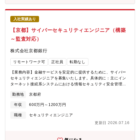
衝・外部ベンダーコントロールを含むプロジェクトマネジメント
【システム企画開発・PM】・新規業務システムの導入、要件定
義・設計・受入・既存業務システムの保守開発・管理・業務所管
入社実績あり
部門、アライアンス行との折衝・外部ベンダーコントロールを含
むプロジェクトマネジメント【サイバーセキュリティエンジニ
【京都】サイバーセキュリティエンジニア（構築
ア】・主にインターネット接続系システムにおける情報セキュリ
～監査対応）
ティ安全管理スペシャリストとして、サイバーセキュリティシス
テムの構築、運用管理、行内・グループ会社からの相談事項への
株式会社京都銀行
専門的知見を活かしたアドバイス、各種DX関連プロジェクトの推
進支援、各種監査や照会対応の支援などをお任せします。【サイ
リモートワーク可
正社員
転勤なし
バーセキュリティ対策室/監視業務】・主にインターネット接続系
システムにおける情報セキュリティ安全管理スペシャリストとし
【業務内容】金融サービスを安定的に提供するために、サイバー
て、セキュリティ監視業務（監視にかかる企画を含みます）・運
セキュリティエンジニアを募集いたします。具体的に：主にイン
用、障害対応、各種システムに対する脆弱性管理・診断などをお
ターネット接続系システムにおける情報セキュリティ安全管理ス
任せします。【募集部門】システム部 【事業の特徴】当行では、
ペシャリストとして、サイバーセキュリティシステムの構築、運
「広域型地方銀行」を標榜した広域化戦略を推進してきたことに
勤務地
京都府
用管理、行内・グループ会社からの相談事項への専門的知見を活
より、店舗ネットワークが近畿2府3県（京都府、大阪府、滋賀
かしたアドバイス、各種DX関連プロジェクトの推進支援、各種監
県、兵庫県、奈良県）、愛知県、東京都にまで広がり、各店舗が
年収
600万円～1200万円
査や照会対応の支援などをお任せします。【募集部門】 システム
それぞれの地域を「地元」とする地域に根ざした活動を展開して
部 【事業の特徴】当行では、「広域型地方銀行」を標榜した広域
職種
セキュリティエンジニア
おります。【事業の強み】・預金、譲渡性預金…これまでの歴史
化戦略を推進してきたことにより、店舗ネットワークが近畿2府3
から、挑戦し続けることにより、全国の地銀トップ10に入るまで
更新日 2026.07.16
県（京都府、大阪府、滋賀県、兵庫県、奈良県）、愛知県、東京
成長しています。・店舗数…2000年以降、店舗は50ヶ店以上新設
都にまで広がり、各店舗がそれぞれの地域を「地元」とする地域
し、全国174ヶ所とネットワークを拡充しています。・連結自己資
に根ざした活動を展開しております。【事業の強み】・預金、譲