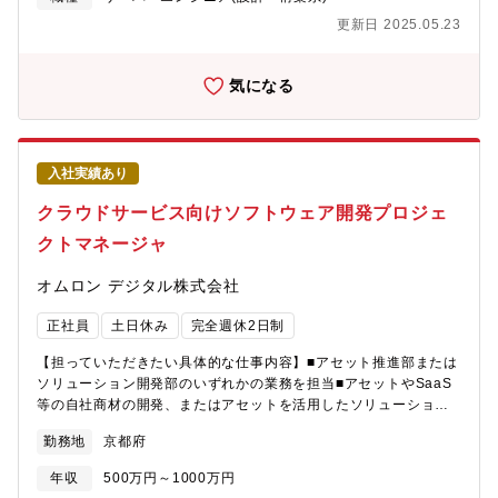
３泊程度。今後海外出張も可能性あり。海外訪問先：台湾、中国
件も多く、最先端の技術領域の業務をご担当いただきます。※経
更新日 2025.05.23
など主要拠点を中心にその他拠点も（ご参考）海外売上比率約
験や希望に応じて案件を決定いたします。ユニットと呼ばれるチ
75％、海外拠点約34ヶ所
ーム単位で取組んでいきます。テクノプロデザインのエンジニア
で最大20数名規模で構成されたプロジェクトもございます。経
気になる
験・スキルにより、PL、PMとして活躍いただくことも想定してい
ます。【業務内容事例】・製造メーカー向け、仮想環境構築業
務・BtoB用 仮想サーバ、セキュリティソリューションの導入業
務・国内・海外拠点の社内インフラの設計・構築【PJによっては
入社実績あり
システム構想から】クライアントが考える構想を元に課題感を抽
出、整理し、解決するために、どのような方法で実現するか方針
クラウドサービス向けソフトウェア開発プロジェ
を定め取り組んでいます。タスクの洗い出しや課題抽出・対応方
クトマネージャ
針策定・要求事項整理・評価など、構想フェーズから関わること
ができます。【開発の進め方】PJによりますが、ウォーターフォ
オムロン デジタル株式会社
ール、アジャイル、スクラム開発で進めます。【テクノプロ・デ
ザイン社でのやりがい】１．話題性の高いモノづくりに携わるこ
正社員
土日休み
完全週休2日制
とができます。２．PJによっては、白紙の段階から構想をもとに
要件設定ができます。３．様々な技術を試せる環境で働くことが
【担っていただきたい具体的な仕事内容】■アセット推進部または
できます。４．各々の技術力の成長ができる環境です。５．ライ
ソリューション開発部のいずれかの業務を担当■アセットやSaaS
フワークバランスが取りやすいです。【働く環境】リーディング
等の自社商材の開発、またはアセットを活用したソリューション
カンパニーとして業界価値を高めるために、そして、エンジニア
開発における①プロジェクトの全体管理（進捗管理、リスク・課
の選択肢が多い働きやすい職場環境をつくるために、様々な取り
勤務地
京都府
題管理、品質管理、委託先管理）②チーム管理・メンバ育成（～
組みを行っています。例えば、技術コンサルティング業務のさら
10名程度）③商材やソリューション開発の企画・提案【具体的な
なる強化。これにより抜本的な収益構造改善による給与水準の向
年収
500万円～1000万円
仕事内容に対しての期待する成果】■自社商材開発、ソリューショ