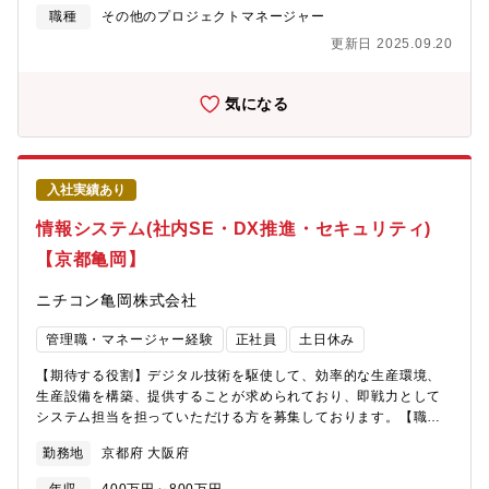
上や、エンジニアが安定的に強みを磨き続ける環境づくりができ
ン開発のいずれにおいても、オムロングループ内外のステークホ
職種
その他のプロジェクトマネージャー
るのです。現在53歳の現役エンジニアとしてプロジェクトを統括
ルダーに対し、様々な局面で積極的にコミュニケーションを取
する社員などからも「人生を通して徹底的に技術を磨くことがで
更新日 2025.09.20
り、自社商材やソリューションの創出や事業の拡大に貢献してい
きる環境」との声が上がっています。また、社員の夢を実現まで
ただきたいです。【この仕事の魅力】■クラウド、セキュリティ、
応援する「自己実現委員会」などの独自の研修制度や、そもそも
AI/生成AI等の技術を身に付け、それらの技術を活用し、お客様の
気になる
の生き方から共に考え、悩み、最適なキャリアを描く風土があ
サービスを実現していけることや、鉄道向けや健康向けサービス
り、人がいます。技術を育てる技術が、テクノプロ・デザイン社
等、開発したものが実際にお客様が利用されている状況を身近に
には溢れています。【豊富な研修制度】自社研修以外にもUdemy
目に触れることが出来ます。【部・チームの業務概要】■アセット
やAidemyなどの外部e-Learningのコンテンツも会社負担でご利
推進部：先進技術を取り入れ、迅速かつ低コストで安心・安全な
用いただけます。技術研修数：1,092研修ヒューマン&ビジネス系
入社実績あり
サービスを提供するための基盤となるアセットの開発を担当■ソリ
研修：155研修《これまでに研修を受講したエンジニアは97,492
ューション開発部：お客様のソリューションを実現するために、
情報システム(社内SE・DX推進・セキュリティ)
名》階層別、職能別、目的・課題別の研修プログラムを200種以上
クラウド技術の強みと多様なアセットを活用したソリューション
用意しており、いつでも学ぶことができます。さらに、技術研修
【京都亀岡】
開発を担当【使用する開発言語・ソフト・装置/機器等】■クラウ
事業を手がけるグループ会社が運営する、全国60校以上の外部ス
ド：AWS、Microsoft Azure、Google Cloud Platform■言語：
クールも活用OK！多様なニーズに対応しています。その他にもさ
ニチコン亀岡株式会社
HTML, Javascript, Python, Javaなど■設計・コミュニケーショ
まざまなプログラムを用意しております。【求める人物像】＜マ
ン：Office365商品（PowerPoint, Excel, Word, Teams、
インド＞チャレンジ精神旺盛な方顧客との会話が好きな方＜フィ
管理職・マネージャー経験
正社員
土日休み
Outlook）【募集背景】■オムロンソフトウェアは、『世界中の
ットする人物像＞・スケールの大きい仕事に携わりたい方・新し
人々が安心・安全で快適に生活できる社会を創造する ～ソフトウ
いことにチャレンジしたい方・今後も需要が高い分野に携わりた
【期待する役割】デジタル技術を駆使して、効率的な生産環境、
ェア技術でソーシャルニーズを創造する～』というビジョンのも
い方
生産設備を構築、提供することが求められており、即戦力として
と、新しい価値の創造に挑戦しています。■コア技術センタでは、
システム担当を担っていただける方を募集しております。【職務
クラウドや生成AIなどの先進技術を迅速に取り入れ、自社製品の
内容】・社内SEとしてパソコンやプリンタの設定から業務効率性
開発やこれらの技術を活用した開発支援を行っています。オムロ
勤務地
京都府 大阪府
を上げるためのシステム導入・保守、・生産設備および生産管理
ングループ内外のさまざまな業界に向けて、価値の創造と提供を
システムのDX推進・インフラ管理業務・情報セキュリティの企