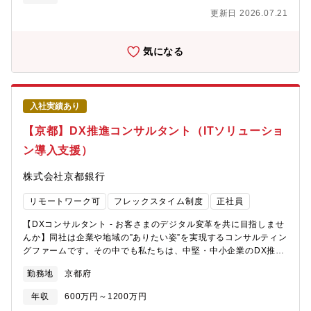
通業のお客様に対し通信事業者ならではの強みを有するデータセ
り、中途採用も積極的に継続して参ります。バンカーとして腰を
更新日 2026.07.21
ンター/クラウド/ネットワークといった基盤サービスに最新技術等
据えて長く働きたい方是非応募下さい。【中途採用比率】銀行経
のアプリケーション/AI/IoT/モバイル/セキュリティ/マネージドICT
験者に限らず、様々な経験を有する多様な人財の採用に向けて、
などの各種サービスを最適に組み合わせ、次世代のコミュニケー
経験者採用を積極的に実施してきており、採用者に占める比率
気になる
ションを創造し、お客様の経営課題解決、収益拡大に貢献するソ
は、2024年度に20％となっています。・2022年度：12％、2023
リューション営業、コンサルティングセールスを担当頂きます上
年度：8％、2024年度：20％ （2025年6月2日公表）【教育制度/
記業務に従事後、中長期的にはご本人の希望、適性・パフォーマ
資格補助】各種社内研修（階層別・業種別）・行外派遣 行内外へ
ンス等を踏まえ、下記業務に配属する場合がある。（尚、同社で
のトレーニー活用あり 多様化するお客様のニーズに的確にお答え
入社実績あり
は 2回/年のアサインに関する上司との対話制度があり、入社後も
するべく様々な資格取得を奨励（CFP,AFP,FP1/2級等） ※報奨
定期的に将来のキャリアに関する対話の場を設けています。）・
金等の支給有 企業内学校「京都銀行金融大学校」 eラーニング
【京都】DX推進コンサルタント（ITソリューショ
企業・公共機関等のお客様へ向けたコンサルティング、ICTソリュ
（Udemy Business 受講料補助あり）
ン導入支援）
ーション提供に関わる業務・ 通信ネットワークの構築・運用・保
守、及びそれに関わる設備投資戦略策定業務・ アライアンスパー
株式会社京都銀行
トナーの開拓及び新サービス立ち上げサポートに関わる業務・そ
の他上記業務のサポート業務、及び新規サービス開発、研究開発
リモートワーク可
フレックスタイム制度
正社員
業務 など【就業環境】有給消化取得率98%（年間発給数：20
日）・平均残業時間月10.6時間の非常に働きやすい会社です。入
【DXコンサルタント - お客さまのデジタル変革を共に目指しませ
社3年後の定着率は97％で、平均勤続年数は男性24年、女性14年
んか】同社は企業や地域の”ありたい姿”を実現するコンサルティン
と長期的に働きやすい環境が整っています。また、社員のさらな
グファームです。その中でも私たちは、中堅・中小企業のDX推進
る主体性・創造性の発揮および生産性の向上を目的とし,リモート
を支援しており、日々の業務の中で、京都銀行のお客さまに対す
ワーク制度やフレックスタイム制度の整備も行っています。リモ
勤務地
京都府
るDXのニーズに応え、より良い未来をお客さまと”共創”していま
ートワーク率：57%（2022.7～2023.3累計/オフィスワーカーの
す。特に、最先端のSaaSツールを中心としたITソリューションを
み/部門により変動あり）【求める人物像】・知的好奇心旺盛、飽
年収
600万円～1200万円
オーダーメイドで提供し、導入後の伴走支援による”お客様の成功
くなき探究心を持ち、新技術領域へチャレンジしていく積極性を