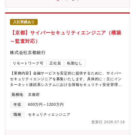
ーションコントロール)／マテハン）で構成されております。新た
す。4社の連携により提供価値を拡大し、企業の業務変革を強力に
な事業や技術開発も厭わずに進み続けるメーカーでございます。
バックアップしています。 ■自己資本比率約60％を誇る健全な財
◎トップシェア：チェーン事業ではいずれもグローバル市場でト
務状況自己資本比率は総資産に占める自己資本の割合を示し、一
ップの位置を独走中。マテハン事業が展開する多彩なシステム製
般的にこの比率が高いほど経営の安全度が高いことを示します。
入社実績あり
品においても、国内で自動車塗装ライン搬送システムは約35％、
三菱総研DCSは自己資本比率約60％と国内トップクラスの健全な
新聞巻取紙給紙システムが約70％を達成しており、他の追随を許
財務状況を誇ります。 ■多様な業種・業界への幅広いマーケット
【京都】サイバーセキュリティエンジニア（構築
さない市場占有率を達成しています。
展開金融業界だけでなく、銀行で培ったノウハウを活かし、クレ
～監査対応）
ジットカード業界、一般事業法人まで、多様な業種・業界のマー
ケットを対象としています。さまざまなプロジェクトに携わるこ
株式会社京都銀行
とができるのも魅力です。 ■国内トップのプロジェクト遂行力ケ
ーススタディに基づいてまとめられた、製品とサービス開発のた
リモートワーク可
正社員
転勤なし
めの「プロセス成熟度モデル」CMMIの「レベル5」を達成。現
在、最上位のレベル5を達成した国内企業は6社であり、その内、
【業務内容】金融サービスを安定的に提供するために、サイバー
全社範囲で取り組む企業はわずか2社。2,000人を超える規模の企
セキュリティエンジニアを募集いたします。具体的に：主にイン
業では同社のみです。三菱総研DCSが業界内においていかに高い
ターネット接続系システムにおける情報セキュリティ安全管理ス
開発プロセス体制を持っているかが分かる数字と言えるでしょ
ペシャリストとして、サイバーセキュリティシステムの構築、運
う。 ■新規事業への積極的な取り組みシステム構築に限らず、ビ
勤務地
京都府
用管理、行内・グループ会社からの相談事項への専門的知見を活
ッグデータ、ロボティクス、AIなど時代の先端をいく技術を積極
かしたアドバイス、各種DX関連プロジェクトの推進支援、各種監
年収
600万円～1200万円
的に取り入れ、新たな価値の創出に努めています。
査や照会対応の支援などをお任せします。【募集部門】 システム
部 【事業の特徴】当行では、「広域型地方銀行」を標榜した広域
職種
セキュリティエンジニア
化戦略を推進してきたことにより、店舗ネットワークが近畿2府3
更新日 2026.07.16
県（京都府、大阪府、滋賀県、兵庫県、奈良県）、愛知県、東京
都にまで広がり、各店舗がそれぞれの地域を「地元」とする地域