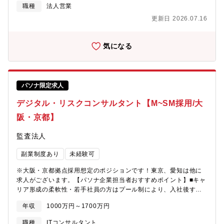
体験”を通じ、顧客のビジネス変革までをサポートしています。
職種
法人営業
有し、意欲のある方・業界課題や技術トレンドにアンテナが高
【募集背景】2023年11月の事業立ち上げ以来、私たちは急速に成
く、そこから仮設立てしながらお客様の解決すべきソリューショ
更新日 2026.07.16
長を遂げています。しかし、その成長に伴う課題解決と今後の更
ンテーマを導き出せる方・周囲メンバーとの円滑なコミュニケー
なるサービス提供の拡大に向け、新たな人財を募集しています。
ションがが図れて、協調性と柔軟性を持ち、チームプレイがしっ
このチャレンジングな環境で共に成長していける志のある方を求
気になる
かりできる方・常に自らのスキルアップに努め、向上心およびモ
めています。 【業務内容】・顧客のDXニーズの把握、課題の明確
チベーションを維持できる方
化と優先順位の設定・ITソリューションの構築支援、及び活用支
援日常的に地域のお客さまと強固な関係性を築きあげてきた”我々
だからこそできるDX支援”があります。ぜひ私たちと、中堅・中小
パソナ限定求人
企業に対するデジタル化支援を通じた、地域経済活性化の実現を
目指しましょう！【募集部門】DXコンサルタント【事業の特徴】
デジタル・リスクコンサルタント【M~SM採用/大
当行では、「広域型地方銀行」を標榜した広域化戦略を推進して
阪・京都】
きたことにより、店舗ネットワークが近畿2府3県（京都府、大阪
府、滋賀県、兵庫県、奈良県）、愛知県、東京都にまで広がり、
監査法人
各店舗がそれぞれの地域を「地元」とする地域に根ざした活動を
展開しております。【事業の強み】・預金、譲渡性預金…これま
副業制度あり
未経験可
での歴史から、挑戦し続けることにより、全国の地銀トップ10に
入るまで成長しています。・店舗数…2000年以降、店舗は50ヶ店
※大阪・京都拠点採用想定のポジションです！東京、愛知は他に
以上新設し、全国174ヶ所とネットワークを拡充しています。・連
求人がございます。【パソナ企業担当者おすすめポイント】■キャ
結自己資本比率…国内基準12.56％と、法令に定められている健全
リア形成の柔軟性・若手社員の方はプール制により、入社後すぐ
な基準である4％を大きく上回っています。・格付け…安全性、健
に特定のチームに固定されることなく、複数のプロジェクトを経
全性を示す格付けランクで、株式会社格付投資情報センターA、ス
年収
1000万円～1700万円
験しながらご自身の興味や適性を見極めていただけます。・サイ
タンダード＆プアーズ社A-と、上位に位置する格付けを取得して
バーセキュリティ、クラウド、AI、データガバナンスなど、IT・
います。【現在の挑戦】京都府は、都道府県内企業に占める創業
職種
ITコンサルタント