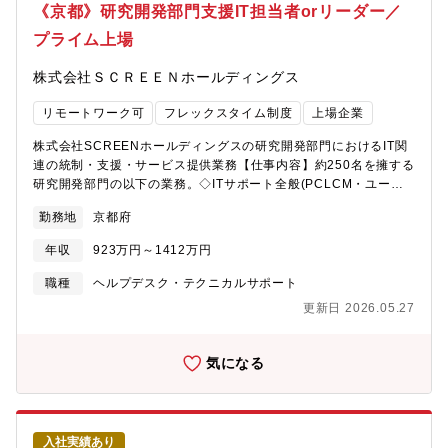
《京都》研究開発部門支援IT担当者orリーダー／
プライム上場
株式会社ＳＣＲＥＥＮホールディングス
リモートワーク可
フレックスタイム制度
上場企業
株式会社SCREENホールディングスの研究開発部門におけるIT関
連の統制・支援・サービス提供業務【仕事内容】約250名を擁する
研究開発部門の以下の業務。◇ITサポート全般(PCLCM・ユーザ
ートラブル対応・等)◇ITインフラ設計・構築・運用(VMwareベー
勤務地
京都府
スのオンプレプライベートクラウド)◇各種開発環境の構築・運用
支援(OmnissaHorizon、および、メカCAD・電気CAD・光学
年収
923万円～1412万円
CAD・シミュレーション等の各種アプリケーション)※グループ全
体を統率・統括するいわゆる「情シス」の業務ではなく、研究開
職種
ヘルプデスク・テクニカルサポート
発部門の支援に特化した業務です。【募集部門】技術開発戦略本
更新日 2026.05.27
部 第一技術開発室 開発一課【求人背景】研究開発部門組織強化に
伴う職域拡大と、セキュリティ強化、生成AI・自動化の活用な
ど、社内外の環境変化に応じるため、IT担当人員の増強を計画し
気になる
ています。【求人魅力】所有スキル・経験に合わせて、エンジニ
アリングからマネジメントまで広範な業務を担当・経験すること
が可能。研究開発部門を一つの会社と見立てた場合に必要なすべ
てのITに関わることができます。最終的には技術開発部門全体を
入社実績あり