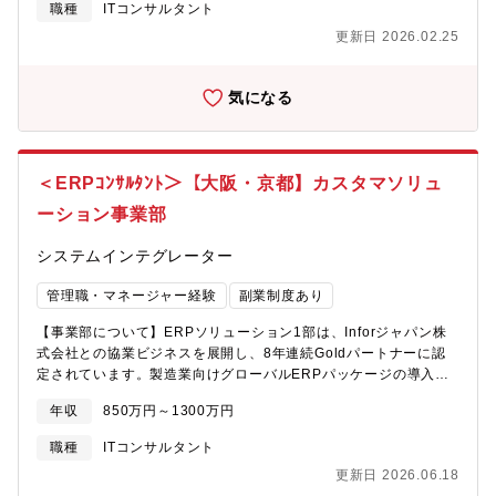
かなりお得。オムロングループおよび退職者向けの「オムロン団
職種
ITコンサルタント
を見極めていただけます。・サイバーセキュリティ、クラウド、
体保険」「海外旅行保険」などの保険サービスも充実。従業員持
更新日 2026.02.25
AI、データガバナンスなど、IT・デジタルリスク領域における専
株会制度もあり、オムロン傘下だからこそ高水準な福利厚生の充
門性を深めていただける環境が整っております。■柔軟な働き方を
実度です。
実現・東名阪近郊エリアにお住まいの方は、ほぼフルリモート勤
◆◇◆◇◆◇◆◇◆◆◇◆◇◆◇◆◇◆◆◇◆◇◆◇◆◇【数字
気になる
務＋フレックスタイム制が適用され、ライフスタイルに合わせた
で見るオムロンエキスパートエンジニアリング株式会社】離職
柔軟な働き方が可能です。・非常駐型のプロジェクトが中心で、
率：7.9％転勤経験者：1.8％平均年齢：42.1歳（20代18.4％、30
クライアント先への常駐は基本的にございません。■パソナキャリ
代18.4％、40代35.5％、50代27.6％）平均残業時間：15.4時間
ア経由のサポート体制・パソナキャリアを通じて、ディレクター
在籍人数：159名オムロンGと外部の割合：オムロンG58.3%、外
＜ERPｺﾝｻﾙﾀﾝﾄ＞【大阪・京都】カスタマソリュ
やシニアマネージャークラスを始めとした内定実績も多数ござい
部41.7％職種の割合：メカ：12.5％、ソフト：53.9％、エレキ：
ます。・RA部門責任者である綾部様との会食経験があり、現場の
ーション事業部
28,3%、その他：5.3%勤務エリアの割合：関西：76.1%、関東
リアルな情報を直接お届けいたします。ご興味をお持ちいただけ
22.0％、東海：1.9%
ましたら、ぜひお気軽にご相談ください。選考プロセスや面接対
システムインテグレーター
策についても、丁寧にサポートさせていただきます。【ポジショ
ンについて】採用組織：リスクアシュアランス部（RA）想定職
管理職・マネージャー経験
副業制度あり
階：アソシエイト～シニアアソシエイト【RA部について】同社の
【事業部について】ERPソリューション1部は、Inforジャパン株
経営・ITリスクアドバイザリー部門（RA）は、サイバーセキュリ
式会社との協業ビジネスを展開し、8年連続Goldパートナーに認
ティ&プライバシーやAIをはじめとしたデジタル・システムに関す
定されています。製造業向けグローバルERPパッケージの導入コ
る監査・コンサルティング業務を通じて、デジタルテクノロジー
ンサルティング／運用支援を通じて、日本の製造業に貢献するこ
分野における「信頼の空白」に対応し、「日本の未来に、あらた
年収
850万円～1300万円
とをミッションとしており、近年はERP＋製造現場のDX化で更な
な信頼を」築く専門家集団です。【サービス内容】IT・デジタル
る事業拡大を計画しております。▼事業部の強み・製造業向けコ
の知識を活用し、社会課題への対応から企業の固有のリスク対応
職種
ITコンサルタント
ンサルタントとしての専門性・多数のERP導入実績（2011年～
に至るまで、幅広いトラストサービスを提供しております。■シス
更新日 2026.06.18
ERP事業を行っています）・Infor社Goldパートナーに8年連続認
テム・プロセス保証業務・会計監査の一環で実施するIT基盤、ア