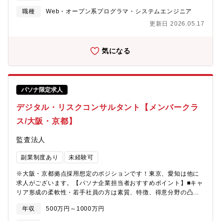
信のファームウェア開発◎画像処理関連のアルゴリズム開発◎電
例えば、技術コンサルティング業務のさらなる強化。これにより
装品マイコン組込ソフトの開発◎健康管理システムにおけるサー
職種
Web・オープン系プログラマ・システムエンジニア
抜本的な収益構造改善による給与水準の向上や、エンジニアが安
バ開発◎WEBアプリケーション開発◎携帯サイト/モバイルコンテ
更新日 2026.05.17
定的に強みを磨き続ける環境づくりができるのです。現在53歳の
ンツの開発◎スマホアプリ開発◎エンターテイメント機器のプロ
現役エンジニアとしてプロジェクトを統括する社員などからも
グラム制御◎カーナビゲーションシステムの機能追加における組
「人生を通して徹底的に技術を磨くことができる環境」との声が
込開発など※上記のプロジェクトはあくまでも一例です。あなた
気になる
上がっています。また、社員の夢を実現まで応援する「自己実現
の経験を活かし、希望に応じた開発に挑んで下さい。【募集背
委員会」などの独自の研修制度や、そもそもの生き方から共に考
景】今まで以上に、技術者のキャリア実現に向け、エンジニアと
え、悩み、最適なキャリアを描く風土があり、人がいます。技術
して成長し続ける機会を提供できるような会社を目指しており、
を育てる技術が、テクノプロ・デザイン社には溢れています。
その一躍を担っていただける人材に来ていただきたいため【モデ
パソナ限定求人
【豊富な研修制度】自社研修以外にもUdemyやAidemyなどの外
ル年収例】年収700万円（48歳／月給40万円＋賞与＋時間外手当
部e-Learningのコンテンツも会社負担でご利用いただけます。技
（20H））年収550万円（35歳／月給33万円＋賞与＋時間外手当
デジタル・リスクコンサルタント【メンバークラ
術研修数：1,092研修ヒューマン&ビジネス系研修：155研修《こ
（20H））年収450万円（29歳／月給26万5千円＋賞与＋時間外
ス/大阪・京都】
れまでに研修を受講したエンジニアは97,492名》階層別、職能
手当（20H））◆◇◆◇◆◇◆◇◆おすすめポイント
別、目的・課題別の研修プログラムを200種以上用意しており、い
◆◇◆◇◆◇◆◇◆■経産省が選定する「ホワイト500」の認定企
監査法人
つでも学ぶことができます。さらに、技術研修事業を手がけるグ
業！■充実した研修・サポート体制：安心して長く働くことはもち
ループ会社が運営する、全国60校以上の外部スクールも活用OK！
ろん「生涯、エンジニア」として活躍できるよう様々なサポート
副業制度あり
未経験可
多様なニーズに対応しています。その他にもさまざまなプログラ
体制が整備されています。例えば、資格取得後に報奨金を支給す
ムを用意しております。★人材サービス型AWS認定パートナー
る資格取得報奨金制度や、自己研鑽の為の書籍購入補助制度（年
※大阪・京都拠点採用想定のポジションです！東京、愛知は他に
★https://partners.amazonaws.com/jp/partners/0010L00001pBdhb
間1万円）などの金銭的な支援制度の他に、再雇用で在籍している
求人がございます。【パソナ企業担当者おすすめポイント】■キャ
オムロン株式会社の元マネージャー4名が全国のエンジニアと面談
リア形成の柔軟性・若手社員の方は素質、特徴、得意分野の凸凹
を実施することで、担当案件における技術的不安の解消やスキル
（強み・特性）を理解し、自分にあった仕事をしていくことがで
に関する相談に対してフォローできるよう環境が用意されていま
年収
500万円～1000万円
きます。 入社後すぐに特定のチームに固定されることなく、複
す。■オムロンの健康保険負担割合は、38.9％と一般企業と比べて
数のプロジェクトを経験しながらご自身の興味や適性、能力発揮