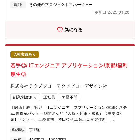
「人と機械」、「機械と機械」をつなぐ新しいコミュニケーショ
ン開発のいずれにおいても、オムロングループ内外のステークホ
職種
その他のプロジェクトマネージャー
ン手段とコミュニケーションデータを活用した新たな価値を提供
ルダーに対し、様々な局面で積極的にコミュニケーションを取
していきます。【部・チームの業務概要】■ソフトウェア開発部で
更新日 2025.09.20
り、自社商材やソリューションの創出や事業の拡大に貢献してい
は、独自の言語処理技術活用における、快適なコミュニケーショ
ただきたいです。【この仕事の魅力】■クラウド、セキュリティ、
ン社会と自動搬送技術を活用した倉庫制御システムを開発し人材
AI/生成AI等の技術を身に付け、それらの技術を活用し、お客様の
気になる
不足課題の解決にチャレンジしています。■文字入力や音声入力等
サービスを実現していけることや、鉄道向けや健康向けサービス
の商品提供、これらを活用したサービスの提供■組込機器やクラウ
等、開発したものが実際にお客様が利用されている状況を身近に
ド向けアプリ、ソリューション開発支援【配属先の課・チームの
目に触れることが出来ます。【部・チームの業務概要】■アセット
人数や雰囲気】■課の人数：10名程度（その他に派遣社員やパート
推進部：先進技術を取り入れ、迅速かつ低コストで安心・安全な
ナー様は20名以上）■雰囲気：直接お客様と接触する機会が多く、
入社実績あり
サービスを提供するための基盤となるアセットの開発を担当■ソリ
提案活動も積極的に行ってます。
ューション開発部：お客様のソリューションを実現するために、
若手◎/ ITエンジニア アプリケーション/京都/福利
クラウド技術の強みと多様なアセットを活用したソリューション
厚生◎
開発を担当【使用する開発言語・ソフト・装置/機器等】■クラウ
ド：AWS、Microsoft Azure、Google Cloud Platform■言語：
株式会社テクノプロ テクノプロ・デザイン社
HTML, Javascript, Python, Javaなど■設計・コミュニケーショ
ン：Office365商品（PowerPoint, Excel, Word, Teams、
副業制度あり
正社員
学歴不問
Outlook）【募集背景】■オムロンソフトウェアは、『世界中の
人々が安心・安全で快適に生活できる社会を創造する ～ソフトウ
【関西】若手歓迎 ITエンジニア アプリケーション/車載システ
ェア技術でソーシャルニーズを創造する～』というビジョンのも
ム/業務系パッケージ開発など（大阪・兵庫・京都）【主要取引
と、新しい価値の創造に挑戦しています。■コア技術センタでは、
先】デンソー、三菱電機、本田技研工業、日立製作所、
クラウドや生成AIなどの先進技術を迅速に取り入れ、自社製品の
SUBARU、ソニー、NEC、富士通、日産自動車、トヨタ※敬称略
開発やこれらの技術を活用した開発支援を行っています。オムロ
勤務地
京都府
【具体的には】取引先は全国の大手企業など800社以上ございま
ングループ内外のさまざまな業界に向けて、価値の創造と提供を
す。同社とプライム契約を結んでいる、大手メーカーやSIerに