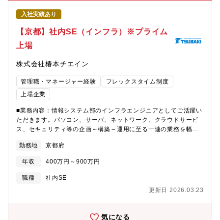
あり。職場内での勉強会あり）。・業務状況に応じたメリハリの
でなく分散システム構築も担当しており、最新技術にも触れる機
入社実績あり
ある働き方、性別に関係なく育児休業が取りやすい、非常に働き
会があり高い技術力を身に付けることが可能です。【同社につい
やすい職場です。【本ポジションの魅力】■世界・日本の製造業を
て】三菱総研DCS株式会社は、1970年に三菱銀行（現・三菱UFJ
【京都】社内SE（インフラ）※プライム
より良くする、に貢献できます・世界や日本の製造業が抱える深
銀行）の受託計算部門が分離・独立して以来、特にシステム構築
上場
刻な問題（高齢化・人財不足・生産性向上など）の解決に貢献で
やサービス事業展開において、数多くのお客様に支えられながら
きます。■技術的挑戦と最先端技術への関与ができます・仮想化、
成長を続けて参りました。2004年からは三菱総合研究所（MRI）
株式会社椿本チエイン
生成AI、AIエージェント・マルチエージェントなど、現在注目さ
グループの中核企業となり、シンクタンク・コンサルティングか
れている技術に挑戦できます。・これらの技術開発を通じて、ご
らIT実装に繋げることによって、お客様や社会課題の解決に真に
管理職・マネージャー経験
フレックスタイム制度
自身のキャリア開発・スキルアップを図ることができます。■キャ
貢献できる存在を目指しています。従来、多くの経験を得てきた
リアと成長の機会があります・技術志向の若手メンバーと共にご
金融・決済系のエリアに加え、製造・流通・電力等の産業分野、
上場企業
自身のキャリア形成・成長の機会を得ることができます。【求め
三菱総合研究所との連携を活かして公共分野等においても、DX、
る人物像】■チームワーキングに喜びを感じる方■新しい技術に興
■業務内容：情報システム部のインフラエンジニアとしてご活躍い
テクノロジーを活かしたシステム構築、サービス、ソリューショ
味を持ち、チャレンジしていく方■自ら率先して開発に取り組む方
ただきます。パソコン、サーバ、ネットワーク、クラウドサービ
ンの強化、コンサルテーション力の強化を図っています。【同社
ス、セキュリティ等の企画～構築～運用に至る一連の業務を幅広
の魅力】■コンサルティングから運用までトータルでITソリューシ
く担っていただきます。インフラに関する幅広いスキルが身につ
ョンを提供三菱総合研究所、三菱UFJフィナンシャル・グループ
勤務地
京都府
く環境です。■プロジェクト事例：・工場内無線LAN構築、国内拠
との戦略的連携を重視した経営方針によって事業基盤を強化し、
点間WAN環境構築・クラウドサービスを使ったWeb会議などの環
日本有数の企業をお客様として多数抱えています。ITコンサルか
年収
400万円～900万円
境構築など※夜間や休日障害対応が発生する可能性があるため国
らシステムの設計・開発、運用・処理までITトータルソリューシ
内出張や休日出勤（代休あり）がございます。■利用している機
ョンを提供し、お客様の課題を解決できるのは三菱総研DCSなら
職種
社内SE
器、サービス等：・OS：Windows、Linux・ネットワーク：
ではの強みです。 ■約5,000社との取引実績有り三菱総合研究所、
更新日 2026.03.23
Cisco、Aruba・クラウド：Microsoft365、MicrosoftAzure■同社
三菱UFJフィナンシャル・グループ、三菱UFJリサーチ＆コンサル
の特徴：◎概要：伝導・搬送にまつわる部品・ユニット・設備メ
ティングとの戦略的連携により、約5,000社との取引実績がありま
ーカーです。大きく4つの事業（チェーン／モビリティ／ＭＣ(モ
す。日本有数の企業をお客様として多数抱えているのが特徴で
気になる