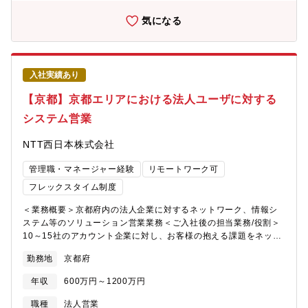
元」とする地域に根ざした活動を展開しております。【事業の強
極的に継続して参ります。バンカーとして腰を据えて長く働きた
み】・預金、譲渡性預金…これまでの歴史から、挑戦し続けるこ
気になる
い方是非応募下さい。【中途採用比率】銀行経験者に限らず、
とにより、全国の地銀トップ10に入るまで成長しています。・店
様々な経験を有する多様な人財の採用に向けて、経験者採用を積
舗数…2000年以降、店舗は50ヶ店以上新設し、全国174ヶ所とネ
極的に実施してきており、採用者に占める比率は、2024年度に
ットワークを拡充しています。・連結自己資本比率…国内基準
20％となっています。・2022年度：12％、2023年度：8％、
12.56％と、法令に定められている健全な基準である4％を大きく
2024年度：20％ （2025年6月2日公表）【教育制度/資格補助】
入社実績あり
上回っています。・格付け…安全性、健全性を示す格付けランク
各種社内研修（階層別・業種別）・行外派遣 行内外へのトレーニ
で、株式会社格付投資情報センターA、スタンダード＆プアーズ社
【京都】京都エリアにおける法人ユーザに対する
ー活用あり 多様化するお客様のニーズに的確にお答えするべく
A-と、上位に位置する格付けを取得しています。【現在の挑戦】
様々な資格取得を奨励（CFP,AFP,FP1/2級等） ※報奨金等の支
システム営業
京都府は、都道府県内企業に占める創業100年を超える老舗企業の
給有 企業内学校「京都銀行金融大学校」 eラーニング（Udemy
割合が全国トップクラスであると同時に、世界から注目されるベ
Business 受講料補助あり）
NTT西日本株式会社
ンチャー企業が集まる非常に魅力的なエリアです。京都銀行は、
そんな魅力的な特徴を持つエリアでお客様と共に成長し、名だた
管理職・マネージャー経験
リモートワーク可
る京都企業からの良質な配当金収入もあり、株式含み益が地方銀
行内でトップクラスとなっております。当行の一番の強みはリス
フレックスタイム制度
クに対応し得る強固な財政基盤であり、銀行に求められる役割が
＜業務概要＞京都府内の法人企業に対するネットワーク、情報シ
多様に変化する中でお客様に多様なソリューションをご提案する
ステム等のソリューション営業業務＜ご入社後の担当業務/役割＞
べく、新たな挑戦を起こしていきます。2023年10月に京都フィナ
10～15社のアカウント企業に対し、お客様の抱える課題をネット
ンシャルグループを設立し、既存グループ会社の事業再構築や新
ワークやAI、各種システム等で解決するソリューション営業、コ
しい事業会社の設立、さらに他社の買収など、グループストラク
勤務地
京都府
ンサルティングセールス業務【採用背景】NTT西日本グループが
チャーの強化を通じたシナジー効果発揮を目指して、新たな挑戦
取り組む「地域社会のデジタル化」の実現に向けて、京都エリア
を続けています【定年】定年60歳 （定年再雇用後、65歳の応答
年収
600万円～1200万円
における法人ビジネス拡大・顧客向けプロジェクトの体制の強化
年度末まで勤務継続可能）銀行＝店舗削減のイメージもあるかと
に伴う採用となります。【職務内容】＜業務詳細＞主に製造、流
思いますが当行はお客様の接点は非常に重要であるとらえてお
職種
法人営業