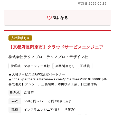
上や、エンジニアが安定的に強みを磨き続ける環境づくりができ
めに、どのような方法で実現するか方針を定め取り組んでいま
更新日 2025.05.29
るのです。現在53歳の現役エンジニアとしてプロジェクトを統括
す。タスクの洗い出しや課題抽出・対応方針策定・要求事項整
する社員などからも「人生を通して徹底的に技術を磨くことがで
理・評価など、構想フェーズから関わることができます。【開発
きる環境」との声が上がっています。また、社員の夢を実現まで
の進め方】PJによりますが、ウォーターフォール、アジャイル、
気になる
応援する「自己実現委員会」などの独自の研修制度や、そもそも
スクラム開発で進めます。【テクノプロ・デザイン社でのやりが
の生き方から共に考え、悩み、最適なキャリアを描く風土があ
い】１．話題性の高いモノづくりに携わることができます。２．
り、人がいます。技術を育てる技術が、テクノプロ・デザイン社
PJによっては、白紙の段階から構想をもとに要件設定ができま
には溢れています。【豊富な研修制度】自社研修以外にもUdemy
す。３．様々な技術を試せる環境で働くことができます。４．
入社実績あり
やAidemyなどの外部e-Learningのコンテンツも会社負担でご利
各々の技術力の成長ができる環境です。５．ライフワークバラン
用いただけます。技術研修数：1,092研修ヒューマン&ビジネス系
スが取りやすいです。【働く環境】リーディングカンパニーとし
【京都府長岡京市】クラウドサービスエンジニア
研修：155研修《これまでに研修を受講したエンジニアは97,492
て業界価値を高めるために、そして、エンジニアの選択肢が多い
名》階層別、職能別、目的・課題別の研修プログラムを200種以上
働きやすい職場環境をつくるために、様々な取り組みを行ってい
株式会社テクノプロ テクノプロ・デザイン社
用意しており、いつでも学ぶことができます。さらに、技術研修
ます。例えば、技術コンサルティング業務のさらなる強化。これ
事業を手がけるグループ会社が運営する、全国60校以上の外部ス
により抜本的な収益構造改善による給与水準の向上や、エンジニ
管理職・マネージャー経験
副業制度あり
正社員
クールも活用OK！多様なニーズに対応しています。その他にもさ
アが安定的に強みを磨き続ける環境づくりができるのです。現在
まざまなプログラムを用意しております。【求める人物像】＜マ
53歳の現役エンジニアとしてプロジェクトを統括する社員などか
★人材サービス型AWS認定パートナー
インド＞チャレンジ精神旺盛な方顧客との会話が好きな方＜フィ
らも「人生を通して徹底的に技術を磨くことができる環境」との
★https://partners.amazonaws.com/jp/partners/0010L00001pBdh
ットする人物像＞・スケールの大きい仕事に携わりたい方・新し
声が上がっています。また、社員の夢を実現まで応援する「自己
要取引先】デンソー、三菱電機、本田技研工業、日立製作所、
いことにチャレンジしたい方・今後も需要が高い分野に携わりた
実現委員会」などの独自の研修制度や、そもそもの生き方から共
SUBARU、ソニー、NEC、富士通、日産自動車、トヨタ※敬称略
勤務地
京都府
い方
に考え、悩み、最適なキャリアを描く風土があり、人がいます。
【具体的には】京都（長岡京市）の同社お取引先である、大手電
技術を育てる技術が、テクノプロ・デザイン社には溢れていま
子部品メーカーに常駐して事業推進に関わる開発プロジェクトに
年収
550万円～1200万円
※経験に応ず
す。【豊富な研修制度】自社研修以外にもUdemyやAidemyなど
携わっていただきます。【PJによってはシステム構想から】クラ
の外部e-Learningのコンテンツも会社負担でご利用いただけま
イアントが考える構想を元に課題感を抽出、整理し、解決するた
職種
インフラエンジニア(設計・構築系)
す。技術研修数：1,092研修ヒューマン&ビジネス系研修：155研
めに、どのような方法で実現するか方針を定め取り組んでいま