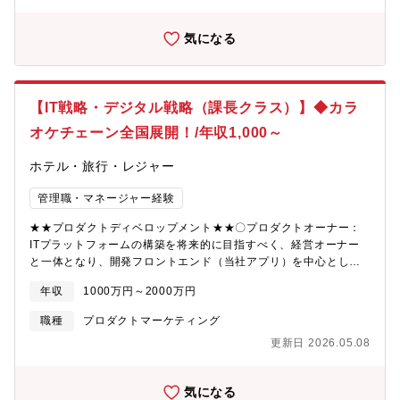
部は、約40名が在籍しております。【求人部署からのメッセー
ュリティ総合レポートの作成・報告・情シス代行・運用改善（リ
ジ】Infor社のERPパッケージ製品と同社独自のアメーバ経営とい
ノベーション）： 業務の属人化を防ぐための運用回りの仕組み
気になる
う経営管理の仕組みを強みに、主にグローバル展開を進める企業
作り、既存業務のDX化（業務効率改善）、マニュアルや社内シス
向けに事業を展開しています。DX化の流れの中で、ERPパッケー
テム構成図の作成支援【募集背景】新サービスリリースに伴うメ
ジへのニーズがますます高まる中で、国内の製造業向けの導入数
ンバ増員【業務環境】自社システム、Airtable、Google
ナンバー１を目指して取り組んでいます。中途入社者も多数在籍
Workspace、Slack、外部管理システム、外部SaaSサービス【魅
【IT戦略・デジタル戦略（課長クラス）】◆カラ
し、新卒・中途や年齢、性別を問わず幅広く活躍できる環境があ
力・遣り甲斐】・マニュアル運用からスタートし、情報セキュリ
ります。ご応募お待ちしております。
オケチェーン全国展開！/年収1,000～
ティの頼れる「ガードマン」へ成長できます。 最初は手順書や
マニュアルに沿った運用・サポート対応からスタートしていただ
ホテル・旅行・レジャー
くため、セキュリティ専任としての経験がなくても安心です。
日々の業務を通じてインフラやセキュリティの知見を深め、ゆく
管理職・マネージャー経験
ゆくは異常にいち早く気づき、お客様のシステムを守り抜く「ガ
ードマン（セキュリティのプロ）」へとステップアップできる環
★★プロダクトディベロップメント★★〇プロダクトオーナー：
境です。・中小企業の「最後の砦」としての高い社会的意義 「情
ITプラットフォームの構築を将来的に目指すべく、経営オーナー
シス不在」でセキュリティ対策に悩むお客様に対し、単なるツー
と一体となり、開発フロントエンド（当社アプリ）を中心とした
ルではなく「人」として伴走します。 大企業からのセキュリテ
チームをマネジメントしながら、サービス実装を進める。経営戦
ィ要請が高まる中、サプライチェーンの弱点となりがちな中小企
年収
1000万円～2000万円
略やIT/デジタル戦略、ビジネスモデル構造を検討する段階にジョ
業のITインフラを根本から支え、顧客から直接頼られ、感謝され
インしていただくイメージ。〇プロダクトエンジニア：当社アプ
るという大きなやりがいを得られます。【働き方】フルリモー
職種
プロダクトマーケティング
リの技術開発責任者を担っていただきます。・アプリケーショ
ト・スーパーフレックス制度※で、プロセスよりも結果を重視す
更新日 2026.05.08
ン、ソフトウェアの設計に特化し、主に機能の構築、ユーザーの
る働き方となります。全国どこにお住まいの方でもご勤務可能で
ニーズに合わせた仕様の改善に携わったことがある（アプリケー
す。また、コアタイムのない7時間勤務（1日）を基準に月の歴日
ションアーキテクチャ等）・複数のシステムやアプリケーション
数総労働時間で管理しております。予め設定されたみなし残業は
気になる
の連携・統合に特化し、特に、複数あるシステムの互換性やフレ