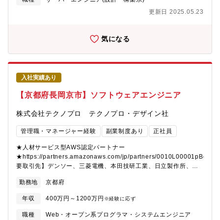
53歳の現役エンジニアとしてプロジェクトを統括する社員などか
件も多く、最先端の技術領域の業務をご担当いただきます。※経
更新日 2025.05.23
らも「人生を通して徹底的に技術を磨くことができる環境」との
験や希望に応じて案件を決定いたします。ユニットと呼ばれるチ
声が上がっています。また、社員の夢を実現まで応援する「自己
ーム単位で取組んでいきます。テクノプロデザインのエンジニア
実現委員会」などの独自の研修制度や、そもそもの生き方から共
で最大20数名規模で構成されたプロジェクトもございます。経
気になる
に考え、悩み、最適なキャリアを描く風土があり、人がいます。
験・スキルにより、PL、PMとして活躍いただくことも想定してい
技術を育てる技術が、テクノプロ・デザイン社には溢れていま
ます。【業務内容事例】・製造メーカー向け、仮想環境構築業
す。【豊富な研修制度】自社研修以外にもUdemyやAidemyなど
務・BtoB用 仮想サーバ、セキュリティソリューションの導入業
の外部e-Learningのコンテンツも会社負担でご利用いただけま
務・国内・海外拠点の社内インフラの設計・構築【PJによっては
入社実績あり
す。技術研修数：1,092研修ヒューマン&ビジネス系研修：155研
システム構想から】クライアントが考える構想を元に課題感を抽
修《これまでに研修を受講したエンジニアは97,492名》階層別、
出、整理し、解決するために、どのような方法で実現するか方針
【京都府長岡京市】ソフトウェアエンジニア
職能別、目的・課題別の研修プログラムを200種以上用意してお
を定め取り組んでいます。タスクの洗い出しや課題抽出・対応方
り、いつでも学ぶことができます。さらに、技術研修事業を手が
針策定・要求事項整理・評価など、構想フェーズから関わること
株式会社テクノプロ テクノプロ・デザイン社
けるグループ会社が運営する、全国60校以上の外部スクールも活
ができます。【開発の進め方】PJによりますが、ウォーターフォ
用OK！多様なニーズに対応しています。その他にもさまざまなプ
ール、アジャイル、スクラム開発で進めます。【テクノプロ・デ
管理職・マネージャー経験
副業制度あり
正社員
ログラムを用意しております。【歓迎要件】・Salesforce/GCP全
ザイン社でのやりがい】１．話題性の高いモノづくりに携わるこ
般の知見・Snowflakeまたは他DWH/BI全般の知見・チケット管
とができます。２．PJによっては、白紙の段階から構想をもとに
★人材サービス型AWS認定パートナー
理/各種開発情報共有ツール・PM/PL経験ある場合は以下 Project
要件設定ができます。３．様々な技術を試せる環境で働くことが
★https://partners.amazonaws.com/jp/partners/0010L00001pBdh
管理(ウォーターフォール/アジャイルの理解)・英語の技術文書の
できます。４．各々の技術力の成長ができる環境です。５．ライ
要取引先】デンソー、三菱電機、本田技研工業、日立製作所、
読解力のある方（TOEIC 600点以上）【求める人物像】＜マイ
フワークバランスが取りやすいです。【働く環境】リーディング
SUBARU、ソニー、NEC、富士通、日産自動車、トヨタ※敬称略
勤務地
京都府
ンド＞チャレンジ精神旺盛な方顧客との会話が好きな方＜フィッ
カンパニーとして業界価値を高めるために、そして、エンジニア
【具体的には】京都（長岡京市）の同社お取引先である、大手電
トする人物像＞・スケールの大きい仕事に携わりたい方・新しい
の選択肢が多い働きやすい職場環境をつくるために、様々な取り
子部品メーカーに常駐して事業推進に関わる開発プロジェクトに
年収
400万円～1200万円
※経験に応ず
ことにチャレンジしたい方・今後も需要が高い分野に携わりたい
組みを行っています。例えば、技術コンサルティング業務のさら
携わっていただきます。【PJによってはシステム構想から】クラ
方
なる強化。これにより抜本的な収益構造改善による給与水準の向
イアントが考える構想を元に課題感を抽出、整理し、解決するた
職種
Web・オープン系プログラマ・システムエンジニア