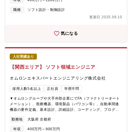
拡大しており、この重要な役割を担うリーダー人材を募集しま
年収
400万円～1200万円
て、ソフトウェア開発（AI、 IoT、アプリ、画像処理、クラウド、
す。【業界動向と自社事業の特徴】■オムロンが注力する社会的課
WEB、組込）業務をご担当いただきます。AI、IoT、画像処理の案
職種
ソフト設計・制御設計
題の一つである「デジタル化社会の実現」に向けて、FA事業、ヘ
件も多く、最先端の技術領域の業務をご担当いただきます。※経
ルスケア事業、社会システム事業など、オムロングループのさま
更新日 2025.09.10
験や希望に応じて案件を決定いたします。ユニットと呼ばれるチ
ざまな事業を通じて、オムロンソフトウェアはDX化支援を行って
ーム単位で取組んでいきます。テクノプロデザインのエンジニア
います。■その中でも、コア技術センタは、クラウド開発・運用、
で最大20数名規模で構成されたプロジェクトもございます。経
気になる
セキュリティ、生成AI活用、開発支援、技術人財育成など、様々
験・スキルにより、PL、PMとして活躍いただくことも想定してい
なソリューションを保有し、インフラ構築から運用サービスまで
ます。【業務内容事例】・産業用ロボット画像処理システムの設
を包括的にサポートしています。【配属先の課・チームの人数や
計・開発・点群処理技術を用いたアプリケーション開発・AWSを
雰囲気】アセット推進部、ソリューション開発部とも、■各課の人
活用したWebアプリケーション分析・BtoB向けパッケージソフト
数：15名ほど ※他、派遣社員10名ほど■作業場所：出社とテレ
入社実績あり
ウェアのUI/UX設計【PJによってはシステム構想から】クライア
ワークを自由に選択 ※テレワークの場合は週1～2出社■雰囲気：
ントが考える構想を元に課題感を抽出、整理し、解決するため
【関西エリア】 ソフト領域エンジニア
フラットな関係でお互い意見を言い合える組織
に、どのような方法で実現するか方針を定め取り組んでいます。
タスクの洗い出しや課題抽出・対応方針策定・要求事項整理・評
オムロンエキスパートエンジニアリング株式会社
価など、構想フェーズから関わることができます。【開発の進め
方】PJによりますが、ウォーターフォール、アジャイル、スクラ
採用人数5名以上
正社員
学歴不問
ム開発で進めます。【テクノプロ・デザイン社でのやりがい】
１．話題性の高いモノづくりに携わることができます。２．PJに
▼オムロングループや大手外部企業にてFA（ファクトリーオート
よっては、白紙の段階から構想をもとに要件設定ができます。
メーション）、医療機器、環境製品（パワコン等）、自動車関連
３．様々な技術を試せる環境で働くことができます。４．各々の
機器の要件定義、基本設計、詳細設計、コーディング、プログラ
技術力の成長ができる環境です。５．ライフワークバランスが取
ミング等などをご担当いただく予定です。 ※ご経験及びご希望
勤務地
大阪府 京都府
りやすいです。【働く環境】リーディングカンパニーとして業界
にあわせて担当業務を決定いたします【具体的には】◎モーター
価値を高めるために、そして、エンジニアの選択肢が多い働きや
制御ソフトウェア開発◎健康医療機器の組込ソフト設計◎無線通
年収
400万円～900万円
すい職場環境をつくるために、様々な取り組みを行っています。