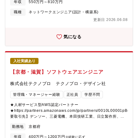
https://atmarkit.itmedia.co.jp/ait/articles/2509/02/news001.html
年収
550万円～810万円
ョンに技術面ではベンダーコントロールしながら最新技術を社内
へ展開 →ゼロトラスト導入、SD-WAN、ネットワーク作業の自
職種
ネットワークエンジニア(設計・構築系)
動化等・全社的な観点?WAN、LAN、インターネット等全社のネ
更新日 2026.06.08
ットワーク環境をみているため、会社としてのネットワーク全体
像を把握し、業務を推進・技術の観点?FireWall、ルータ、スイッ
チ、無線など、技術的にも幅広く習得することも可能・ネットワ
気になる
ークだけでなくセキュリティの知識も必要となるためネットワー
ク設計を通してセキュリティに関するスキルアップも可能②サー
バ・サーバ導入から保守までの?連の対応（ハードウェアの選定、
OSセットアップ、仮想環境の構築）・幅広い各種サーバ
入社実績あり
（ActiveDirectory、DNS、プロキシ、パッチ中継、ファイル、デ
ータベース、AP）の構成に関する知識やスキルの向上・オンプレ
【京都・滋賀】ソフトウェアエンジニア
ミスサーバのクラウド化を進めていこうとしており、オンプレミ
スサーバ・クラウドの両面のスキルアップ・各事業部とサーバ構
株式会社テクノプロ テクノプロ・デザイン社
成や保守に関してやりとりを行うため、多くの部門の人との接点
を持ち、業務を推進③クラウド・AWSでの環境構築、保守作業
管理職・マネージャー経験
正社員
学歴不問
基本的には内製で進めるため、AWSの知識・スキルの向上が可
能・新しいサービスの検証、評価、導入にも積極的にチャレンジ
★人材サービス型AWS認定パートナー
が出来る環境・全社AWS環境の統制管理の取り組みも始めている
★https://partners.amazonaws.com/jp/partners/0010L00001pBdh
ため、会社全体を対象とした運用が可能【仕事のやりがい・魅
要取引先】デンソー、三菱電機、本田技研工業、日立製作所、
力】全社で活用される情報システムやシステム基盤の課題解決の
SUBARU、ソニー、NEC、富士通、日産自動車、トヨタ※敬称略
勤務地
京都府
ために各事業部のIT担当の方とディスカッションをしたり、現場
【具体的には】取引先は全国の大手企業など800社以上ございま
へのヒアリングを行う段階から入るため裁量権の大きさとやりが
す。同社とプライム契約を結んでいる、大手メーカーやSIerに
年収
400万円～1200万円
※経験に応ず