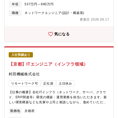
保守業務を経験して頂いた後に各プロジェクトに参加していただ
体制を構築できるとの想いから、本格的な採用を実施致します。
年収
537万円～690万円
きます【組織構成】情報システム部第1グループ（京都・福井）:
開発環境【プロジェクト人数】15名程度【開発環境】使用言語：
企画、設計開発領域、情報基盤（M365、ワークフロー）を担当。
職種
ネットワークエンジニア(設計・構築系)
Java使用環境：AWS【コード品質の取り組み】CI/CDNCP【開発
京都に2名、福井に3名が在籍。第2グループ（九州）: ERP運用保
手法】ウォーターフォール【情報共有のツール】RedmineTeams
更新日 2026.06.17
守、情報セキュリティを担当。管理職（次長）1名とその下に2名
本ポジションの魅力・キャリアパス【本ポジションの魅力】・
が在籍。【同社で働く魅力】定年60歳、再雇用65歳までとなりま
様々な業種のお客様の様々な課題に対して、サービス提案する機
すが、役職定年はありません。年齢だけの理由による降格や給与
気になる
会が得られる・顧客事業およびNECグループのサービス事業を担
ダウンはありませんので、長期的にキャリアを形成していただけ
う機会が得られる・将来のリーダーとしてのキャリア形成を図る
ます。【同社について】世界No.1の総合モーターメーカーニデッ
ことができる・様々なNEC内のサービスと関わることにより特定
クのグループ会社です。同グループ内に於いても、事業分野とし
領域に特化した業務知識ではなく幅広い技術領域・サービス領域
て非常に重要なポジションを占めており、海外への積極的な展開
に精通することができる【入社後のキャリアパス】入社後は育成
入社実績あり
を続けています。家電用モータ、及び産業用モータに特化し、エ
プログラム受講後、OJTとしてプロジェクト参画にいただきま
アコン用ブラシレスDCモータにおいては、世界トップシェアを獲
【京都】ITエンジニア（インフラ領域）
す。その後１～３年後には現行サービスについて現行メンバーの
得しています。高い技術力と品質を備えたより良い製品を生み出
フォローの下サービス提案・構築等のチームリーダーをお任せし
すことにより、空調・産業分野の発展に貢献しています。
村田機械株式会社
ます。５年後には更なるサービス拡充に向けた事業化、サービス
化のリーダーとしてチームを牽引いただく想定です。【リモート
リモートワーク可
正社員
土日休み
ワーク/出社比率】リモートワーク：20%、出社：80%客先または
勤務予定場所での作業が多くなる見込みです【出向】無【客先常
【仕事の概要】全社ITインフラ（ネットワーク、サーバ、クラウ
駐】有【応募者へのメッセージ】・やりたい事にチャレンジさせ
ド、ERP関連等）環境の構築・運用業務を担当いただきます。新
てくれる風土があります。組織で実績がない技術に対しても将来
しい環境構築なども先輩や上司と相談しながら、進めていただき
性がみこめるものであれば勉強させてもらえるのもありがたいで
ます。将来的には中核メンバーとしての活躍を期待します。【仕
す。※ITmediaにインタビュー記事が掲載されております。ぜひ
勤務地
京都府
事の詳細、?につくスキル】入社後は下記いずれかを担当いただき
ご覧ください！
ます。①ネットワーク・"環境の進化を絶えず行っていく"をミッシ