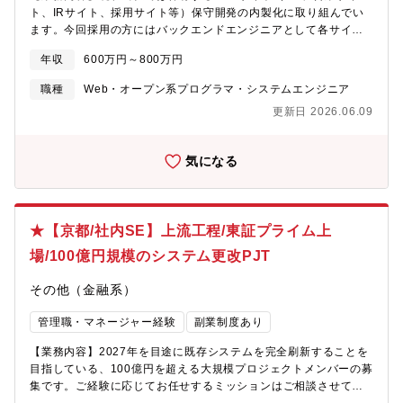
テムの提案をおこなっています。上記の様な総合的なサービスを
ト、IRサイト、採用サイト等）保守開発の内製化に取り組んでい
提供できるのは業界でもイシダだけです。国外拠点も増え続けて
ます。今回採用の方にはバックエンドエンジニアとして各サイト
おり、世界ナンバーワンになるための準備は着々と進めておりま
の開発及び保守をお任せします。各部門と連携し、お客様のニー
す。その計画を促進させることのできる方のエネルギーを心より
年収
600万円～800万円
ズを捉え、それを迅速に各サービスサイトへ反映頂きます。【仕
お待ちしております。
事の魅力】・自社開発のため、お客様のフィードバックをダイレ
職種
Web・オープン系プログラマ・システムエンジニア
クトに感じることが可能。・他部門との連携により、計測や
更新日 2026.06.09
SEO、デザインといった関連スキルの学習機会があります。・チ
ーム単位でタスクに取り組むため、一人で袋小路に突入すること
がなく安心の労働環境。【裁量・働き方】案件ごとに裁量の違い
気になる
はありますが、共通で「提案歓迎・自律推奨」の文化がありま
す。上流から開発・保守まで一貫して関わり、仕様策定・設計・
技術選定にもチーム内で意見を出し合える体制が整備されていま
す。 新技術導入や改善提案も歓迎される環境で、プロダクトの価
★【京都/社内SE】上流工程/東証プライム上
値向上を自らの手で実現できます。 リモートワークやフレックス
を積極的に活用可能です。※入社後は配属部署の業務に従事いた
場/100億円規模のシステム更改PJT
だく予定ですが、その後はご本人の適性により、当社業務全般に
変更する可能性があります。
その他（金融系）
管理職・マネージャー経験
副業制度あり
【業務内容】2027年を目途に既存システムを完全刷新することを
目指している、100億円を超える大規模プロジェクトメンバーの募
集です。ご経験に応じてお任せするミッションはご相談させてい