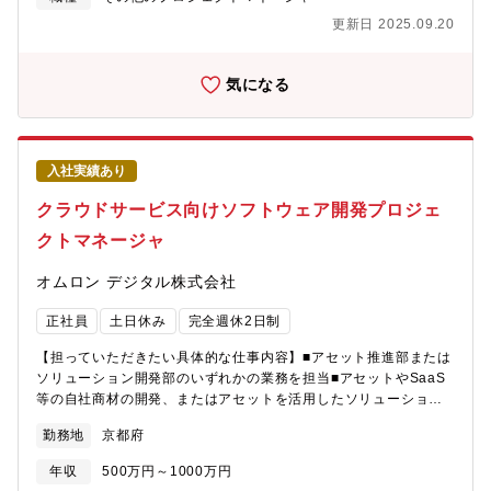
修《これまでに研修を受講したエンジニアは97,492名》階層別、
ーション（報連相）、コントロール※英語等を使って現地技術者
職能別、目的・課題別の研修プログラムを200種以上用意してお
更新日 2025.09.20
とメールや会議をすることもあり得ます。【具体的な仕事内容に
り、いつでも学ぶことができます。さらに、技術研修事業を手が
対しての期待する成果】商品開発、受託開発いずれにおいても、
けるグループ会社が運営する、全国60校以上の外部スクールも活
国内外の機器メーカーやサービスプロバイダー様に対し、様々な
気になる
用OK！多様なニーズに対応しています。その他にもさまざまなプ
局面で積極的にアクションし、事業の拡大に貢献していただきま
ログラムを用意しております。【歓迎要件】・
す。【この仕事の魅力】言語処理技術を進化させながら「人と
Salesforce/AZURE/GCP全般の知見・Snowflakeまたは他
人」、「人と機械」、「機械と機械」をつなぐ新しいコミュニケ
DWH/BI全般の知見・チケット管理/各種開発情報共有ツール・
ーション技術を創り出し、豊かなコミュニケーションの実現に役
PM/PL経験ある場合は以下 Project管理(ウォーターフォール/ア
入社実績あり
立てる技術・商品・受託開発に貢献できます！【使用する開発言
ジャイルの理解)・英語の技術文書の読解力のある方（TOEIC
語・ソフト・装置/機器等】■OS： Windows、Android, iOS,
クラウドサービス向けソフトウェア開発プロジェ
600点以上）【求める人物像】＜マインド＞チャレンジ精神旺盛な
Linuxなど■開発言語：C#、Java, C系, Swift, HTML5など■開発
方顧客との会話が好きな方＜フィットする人物像＞・スケールの
クトマネージャ
環境：VisualStudio Code、Android Studio, Xcodeなど※案件
大きい仕事に携わりたい方・新しいことにチャレンジしたい方・
により異なります。【募集背景】■オムロンソフトウェアは、『世
今後も需要が高い分野に携わりたい方
オムロン デジタル株式会社
界中の人々が安心・安全で快適に生活できる社会を創造する ～ソ
フトウェア技術でソーシアルニーズを創造する～』を掲げ、新し
正社員
土日休み
完全週休2日制
い価値の創造にチャレンジしています。■ITソリューション事業部
ソフトウェア開発部では、言語処理技術、組込開発技術および自
【担っていただきたい具体的な仕事内容】■アセット推進部または
社商品をベースに、国内外の様々な機器メーカーやサービスプロ
ソリューション開発部のいずれかの業務を担当■アセットやSaaS
バイダーを対象に業務深耕を図り、ソリューションの企画・提
等の自社商材の開発、またはアセットを活用したソリューション
案・営業・開発・インテグレーションを行っており、この分野で
開発における①プロジェクトの全体管理（進捗管理、リスク・課
より高い技術を提供していく人財を募集します。【業界動向と自
勤務地
京都府
題管理、品質管理、委託先管理）②チーム管理・メンバ育成（～
社事業の特徴】■人々の暮らしの中の様々なコミュニケーション支
10名程度）③商材やソリューション開発の企画・提案【具体的な
援に取り組んでおり、様々な業界をターゲットに、「人と人」、
年収
500万円～1000万円
仕事内容に対しての期待する成果】■自社商材開発、ソリューショ