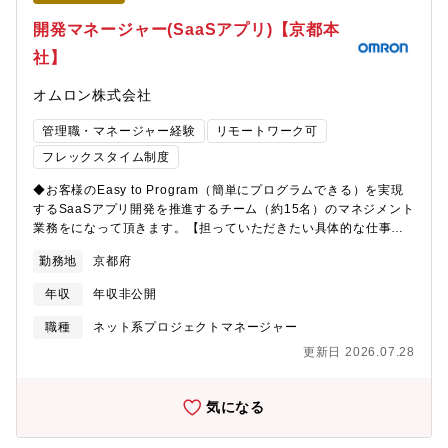
統率・統制し、ITサービス・ITインフラの全体設計や戦略策定にも
携わっていただけます。
開発マネージャー(SaaSアプリ)【京都本
社】
オムロン株式会社
管理職・マネージャー経験
リモートワーク可
フレックスタイム制度
◆お客様のEasy to Program（簡単にプログラムできる）を実現
するSaaSアプリ開発を推進するチーム（約15名）のマネジメント
業務をになって頂きます。【担っていただきたい具体的な仕事内
容】・開発戦略の立案と実行・上位方針とリンクした単年度の開
勤務地
京都府
発方針の立案と遂行・開発予算の管理、100万円以下の予算執行認
可・15名程度のメンバのマネジメント（労務管理、目標設定と人
年収
年収非公開
事考課、高頻度な1on1を通じたメンバへの動機付けやキャリア育
成促進）・担当開発テーマのプロジェクトマネジメント など【募
職種
ネット系プロジェクトマネージャー
集背景】■日本の製造業を始めとするモノづくり現場は、熟練技術
更新日 2026.07.28
者の高齢化、人財不足、属人化した開発に起因した低い開発生産
性、など深刻な課題に直面しています。我々は、生成AIやシミュ
レーションなどDX技術やネットワーク技術を活用し、製造業のお
気になる
客様の開発生産性向上を通じて、世界や日本の製造業をより良く
していくことを目指しています。我々と一緒に、「製造業DX」の