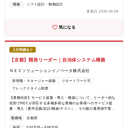
励（CFP,AFP,FP1/2級等） ※報奨金等の支給有 企業内学校「京
等、サポート体制も充実しています。 ※ご経験及びご希望にあ
ク対応に至るまで、幅広いトラストサービスを提供しておりま
職種
ソフト設計・制御設計
都銀行金融大学校」
わせて担当業務を決定いたします【具体的には…】・自動運転用
す。■システム・プロセス保証業務・会計監査の一環で実施するIT
更新日 2026.06.09
プラットフォームのWEBアプリ開発・工場IoT化、データ収集（セ
基盤、アプリケーションの内部統制や業務ロジックの監査支援・
ンサ→ゲートウェイ→クラウド）、状態監視、予兆保全・Java ま
ITリスクに係る個別テーマや内部統制の監査支援■サイバーセキュ
たは Kotlin を用いたHMIアプリケーション実装・音響機器向けモ
リティ・サイバー攻撃の防御、検知、対応に必要な組織、技術、
気になる
バイルアプリ開発・物流倉庫自動化に向けたリモート制御アプリ
プロセスに関するリスクや成熟度の評価、および管理態勢の構築
ケーションの仕様検討～実際の開発・検証・分析計測機器のテス
や先進事例の調査・助言■IT・DXガバナンス・ITの効果的な活用
ト解析支援アプリ開発・検査装置からデータを集計するアプリ
やDX推進に伴うリスクを管理・監督するための枠組みの構築支
（WindowsC＃、WPF）の設計、設計変更・製造業向けデータ中
援・大規模インシデントの発生時の検証、再発防止策定支援■クラ
入社実績あり
継システム構築・医療検査装置のアプリケーション開発（C++）
ウドコンピューティング・クラウド活用に必要な管理基準・規定
基本設計～開発～テスト・パッケージ製品の地図情報Webアプリ
の整備やクラウドセキュリティ診断・クラウドプロバイダーへの
【京都】開発リーダー｜自治体システム構築
ケーションのカスタマイズ設計など、製品や製造業に近い領域の
信頼性評価（ISMAP対応支援）■データ＆プライバシー・業種業態
開発テーマが多くあります。※上記のプロジェクトはあくまでも
に応じたプライバシー規制対応や情報管理の枠組みの構築支援・
ＮＥＣソリューションイノベータ株式会社
一例です。【魅力】オムロングループの技術パートナーとして、
データ解析に基づく事業変革支援、内部不正の調査支援■プロジェ
広く・深くモノづくりに挑戦できる環境です。約6割のエンジニア
クトリスクアドバイザリー・大規模システム構築に関するプロジ
管理職・マネージャー経験
リモートワーク可
はグループ内の開発現場で、中心メンバーとして活躍。さらに、
ェクトリスクの第三者評価及び提言・プロジェクト期間を通じた
フレックスタイム制度
オムロングループ以外の顧客の製品開発にも参画し、FA・医療・
オフサイトモニタリングと提言など【企業担当者補足】最近で
車載など多彩な業界で経験を積むことができます。「1社に閉じず
は、自動運転×セキュリティの構築や生成AIガバナンスをテーマと
【業務内容】サービス提案・導入・構築について、リーダー的な
技術の幅を広げたい」「開発に集中できる環境で就業したい」
した案件が増加傾向にございます。これらの領域に関心がある方
役割でNECが対応する多種多様な業種のお客様へのサービス提
――その両方を叶える、派遣・請負×技術特化のハイブリッド環境
のご応募もお待ちしております。現代社会において、AIやクラウ
案・導入（要件定義/設計/構築/テスト）、その後の運用保守業務
です。キャリアの選択肢も多彩。・専門特化で極める：特定分野
ドといった最新テクノロジーの発展は目を見張るものがございま
等をご担当頂きます。また、サービス事業の拡充を視野にいれた
で深く技術を追求・業界横断で広げる：複数業界で応用力を強
勤務地
京都府
す。一方で、企業や大規模な組織がこれらの恩恵を享受するには
開発作業においてもリーダーとして開発管理する役割として業務
化・リーダーへ挑戦：開発に携わりながら、メンバ育成・牽引を
これらを利用することで発生しうるリスクなどを正しく理解する
をご担当いただくこともございます。【想定プロジェクト】中小
年収
530万円～939万円