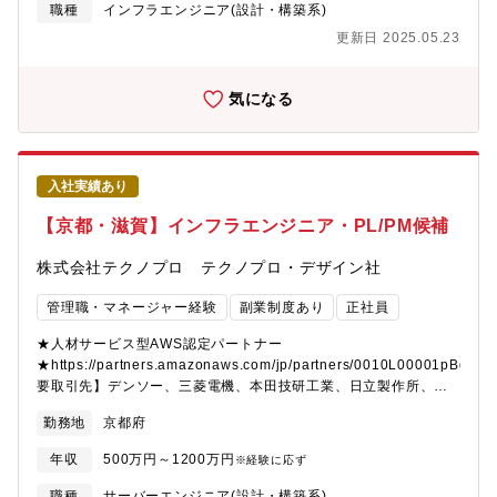
業務のさらなる強化。これにより抜本的な収益構造改善による給
義、構築、設定、アプリ開発、運用、保守、研修等）※経験や希
職種
インフラエンジニア(設計・構築系)
与水準の向上や、エンジニアが安定的に強みを磨き続ける環境づ
望に応じて案件を決定いたします。ユニットと呼ばれるチーム単
更新日 2025.05.23
くりができるのです。現在53歳の現役エンジニアとしてプロジェ
位で取組んでいきます。テクノプロデザインのエンジニアで最大
クトを統括する社員などからも「人生を通して徹底的に技術を磨
20数名規模で構成されたプロジェクトもございます。経験・スキ
くことができる環境」との声が上がっています。また、社員の夢
ルにより、PL、PMとして活躍いただくことも想定しています。
気になる
を実現まで応援する「自己実現委員会」などの独自の研修制度
【業務内容事例】・AWSを利用した新規Webアプリ開発・コネク
や、そもそもの生き方から共に考え、悩み、最適なキャリアを描
ティッドカー向けクラウド開発～保守運用業務・Windows
く風土があり、人がいます。技術を育てる技術が、テクノプロ・
AD⇒Azure ADへの移行業務【PJによってはシステム構想から】
デザイン社には溢れています。【豊富な研修制度】自社研修以外
クライアントが考える構想を元に課題感を抽出、整理し、解決す
入社実績あり
にもUdemyやAidemyなどの外部e-Learningのコンテンツも会社
るために、どのような方法で実現するか方針を定め取り組んでい
負担でご利用いただけます。技術研修数：1,092研修ヒューマン&
ます。タスクの洗い出しや課題抽出・対応方針策定・要求事項整
【京都・滋賀】インフラエンジニア・PL/PM候補
ビジネス系研修：155研修《これまでに研修を受講したエンジニア
理・評価など、構想フェーズから関わることができます。【開発
は97,492名》階層別、職能別、目的・課題別の研修プログラムを
の進め方】PJによりますが、ウォーターフォール、アジャイル、
株式会社テクノプロ テクノプロ・デザイン社
200種以上用意しており、いつでも学ぶことができます。さらに、
スクラム開発で進めます。【テクノプロ・デザイン社でのやりが
技術研修事業を手がけるグループ会社が運営する、全国60校以上
い】１．話題性の高いモノづくりに携わることができます。２．
管理職・マネージャー経験
副業制度あり
正社員
の外部スクールも活用OK！多様なニーズに対応しています。その
PJによっては、白紙の段階から構想をもとに要件設定ができま
他にもさまざまなプログラムを用意しております。【求める人物
す。３．様々な技術を試せる環境で働くことができます。４．
★人材サービス型AWS認定パートナー
像】＜マインド＞チャレンジ精神旺盛な方顧客との会話が好きな
各々の技術力の成長ができる環境です。５．ライフワークバラン
★https://partners.amazonaws.com/jp/partners/0010L00001pBdh
方＜フィットする人物像＞・スケールの大きい仕事に携わりたい
スが取りやすいです。【働く環境】リーディングカンパニーとし
要取引先】デンソー、三菱電機、本田技研工業、日立製作所、
方・新しいことにチャレンジしたい方・今後も需要が高い分野に
て業界価値を高めるために、そして、エンジニアの選択肢が多い
SUBARU、ソニー、NEC、富士通、日産自動車、トヨタ※敬称略
勤務地
京都府
携わりたい方
働きやすい職場環境をつくるために、様々な取り組みを行ってい
【具体的には】取引先は全国の大手企業など800社以上ございま
ます。例えば、技術コンサルティング業務のさらなる強化。これ
す。同社とプライム契約を結んでいる、大手メーカーやSIerに
年収
500万円～1200万円
※経験に応ず
により抜本的な収益構造改善による給与水準の向上や、エンジニ
て、ソフトウェア開発（AI、 IoT、アプリ、画像処理、クラウド、
アが安定的に強みを磨き続ける環境づくりができるのです。現在
WEB、組込）業務をご担当いただきます。AI、IoT、画像処理の案
職種
サーバーエンジニア(設計・構築系)