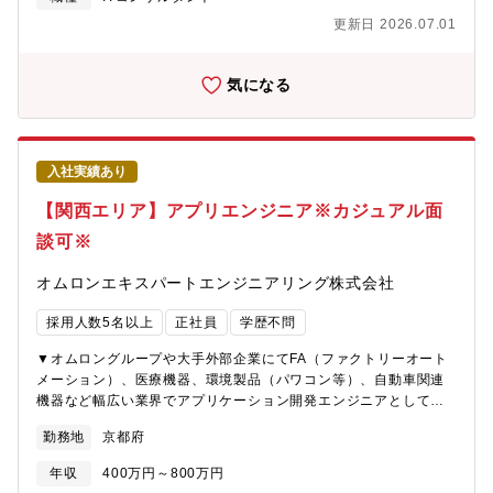
デジタルリスク領域における専門性を深めていただける環境が整
100年を超える老舗企業の割合が全国トップクラスであると同時
更新日 2026.07.01
っております。■柔軟な働き方を実現・東名阪近郊エリアにお住ま
に、世界から注目されるベンチャー企業が集まる非常に魅力的な
いの方は、ほぼフルリモート勤務＋フレックスタイム制が適用さ
エリアです。京都銀行は、そんな魅力的な特徴を持つエリアでお
れ、ライフスタイルに合わせた柔軟な働き方が可能です。・非常
客様と共に成長し、名だたる京都企業からの良質な配当金収入も
気になる
駐型のプロジェクトが中心で、クライアント先への常駐は基本的
あり、株式含み益が地方銀行内でトップクラスとなっておりま
にございません。■パソナキャリア経由のサポート体制・パソナキ
す。当行の一番の強みはリスクに対応し得る強固な財政基盤であ
ャリアを通じて、ディレクターやシニアマネージャークラスを始
り、銀行に求められる役割が多様に変化する中でお客様に多様な
めとした内定実績も多数ございます。・RA部門責任者である綾部
ソリューションをご提案するべく、新たな挑戦を起こしていきま
入社実績あり
様との会食機会など、現場のリアルな情報を直接お聞きいただけ
す。2023年10月に京都フィナンシャルグループを設立し、既存グ
る場もご用意しております。ご興味をお持ちいただけましたら、
ループ会社の事業再構築や新しい事業会社の設立、さらに他社の
【関西エリア】アプリエンジニア※カジュアル面
ぜひお気軽にご相談ください。選考プロセスや面接対策について
買収など、グループストラクチャーの強化を通じたシナジー効果
も、丁寧にサポートさせていただきます。【ポジションについ
談可※
発揮を目指して、新たな挑戦を続けています【定年】定年60歳
て】採用組織：リスクアシュアランス部（RA）想定職階：マネー
（定年再雇用後、65歳の応答年度末まで勤務継続可能）銀行＝店
ジャー～シニアマネージャークラス【RA部について】同社の経
オムロンエキスパートエンジニアリング株式会社
舗削減のイメージもあるかと思いますが当行はお客様の接点は非
営・ITリスクアドバイザリー部門（RA）は、サイバーセキュリテ
常に重要であるとらえており、中途採用も積極的に継続して参り
ィ&プライバシーやAIをはじめとしたデジタル・システムに関する
採用人数5名以上
正社員
学歴不問
ます。バンカーとして腰を据えて長く働きたい方是非応募下さ
監査・コンサルティング業務を通じて、デジタルテクノロジー分
い。【中途採用比率】銀行経験者に限らず、様々な経験を有する
▼オムロングループや大手外部企業にてFA（ファクトリーオート
野における「信頼の空白」に対応し、「日本の未来に、あらたな
多様な人財の採用に向けて、経験者採用を積極的に実施してきて
メーション）、医療機器、環境製品（パワコン等）、自動車関連
信頼を」築く専門家集団です。【ミッション】マネージャー、シ
おり、採用者に占める比率は、2024年度に20％となっていま
機器など幅広い業界でアプリケーション開発エンジニアとして技
ニアマネージャークラスの方には、若手のメンバーのリードとし
す。・2022年度：12％、2023年度：8％、2024年度：20％
術を磨いていただくことができます。要件定義、基本設計、詳細
て案件のデリバリーをして頂きます。将来的には、RA部における
（2025年6月2日公表）【教育制度/資格補助】各種社内研修（階
勤務地
京都府
設計、コーディング、プログラミング等などをご担当いただく予
中核メンバーとして、特定領域においてチームのリードやアカウ
層別・業種別）・行外派遣 行内外へのトレーニー活用あり 多様化
定です。配属後もオムロングループで管理職経験のあるエンジニ
ントの拡大を担っていただきたいです。【サービス内容】IT・デ
年収
400万円～800万円
するお客様のニーズに的確にお答えするべく様々な資格取得を奨
アから技術面でのお困りごとやキャリアについて3か月に1回面談
ジタルの知識を活用し、社会課題への対応から企業の固有のリス