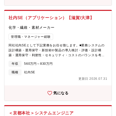
ありません。1分単位で超過勤務手当が支給されます。※業務内容
ームワークなどの設計業務をしたことがある（インテグレーショ
や会社判断により、勤務時間の指定や出社を指示する場合があり
ンアーキテクチャ等）【当社について】当グループは、西日本最
ます。
大のカラオケチェーンとして全国に約190店舗を展開。加えて、レ
社内SE（アプリケーション）【滋賀/大津】
ストラン事業、フィットネス事業、デリバリー事業、温浴事業、
トランクルーム事業、グローバル不動産含む各種投資事業等、複
化学・繊維・素材メーカー
数の事業を展開しております。第二創業期にある当社では、今ま
でのカラオケやエンタメの常識を、ヒトとテクノロジーの力で感
管理職・マネージャー経験
動と驚きの顧客体験に再定義するべく、当社代表である社長のリ
ーダーシップの下、現在、様々な変革を大胆に進めています。
同社社内SEとして下記業務をお任せ致します。■業務システムの
（例：ユーザーがアプリから部屋を予約し、受付なしでの入室か
設計構築・運用保守・新技術や製品の導入検討・評価・設計構
らスピード精算までをDXによる一気通貫で実現）
築・運用保守・利便性・セキュリティ・コストのバランスを考
え、安定したサービスを提供■社内からの問い合わせ対応・ネット
年収
560万円～830万円
ワークやセキュリティ関連業務に関する問い合わせ対応・ERPシ
ステムに関する問い合わせ対応・その他、社内からの情報システ
職種
社内SE
ム部門担当業務全般の問い合わせ対応＜情報システム部の役割と
更新日 2026.07.31
業務状況＞国内外の子会社を含むグループ全体のITシステムの企
画・導入・運用・保守を担当しています。単なるシステム導入や
運用ではなくシステムを活用した効率化や自動化、セキュリティ
気になる
向上を図ることに注力しています。会計やSCM（生産・在庫・販
売等）のシステムは、海外子会社を含めて統一されたシステムで
運用されており、会社の業務を支える非常に重要な役割を果たし
ています。またその他、ITによる業務効率化やAI活用に対する期
＜京都本社＞システムエンジニア
待も高く、社内の他部門からの相談や対応も多岐にわたります。