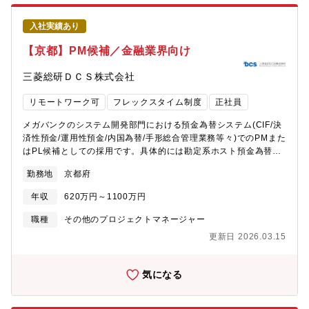
推進を通じて製造業をより良くしていきたい、という想いを持っ
た方を、業界・企業問わず幅広く募集しています（制御機器の開
入社実績あり
発経験は問いません）。【ミッション】■製造業・社会への貢献
PLCプログラム開発の自動化を進めることで、製造業が直面する
【京都】PM候補／金融業界向け
深刻な問題（熟練技術者の高齢化、人財不足、属人化した開発に
起因した低い開発生産性）の解決に貢献できます。■事業への貢献
三菱総研ＤＣＳ株式会社
お客様と一緒に課題解決をすることで、お客様の事業拡大に貢献
し、結果、自社のコントローラ事業拡大に貢献できます。■ご自身
リモートワーク可
フレックスタイム制度
正社員
のキャリアの成長・製造業DXの最前線で、社会的意義のあるPLC
プログラム開発の自動化に関わることができます・同社での経験
メガバンクのシステム開発部門における預金為替システム(CIF/決
を積むことで、社内外でのテックリーダとして活躍できる可能性
済性預金/運用性預金/内国為替/手形総合管理業務等々)でのPMまた
があります【使用する開発言語・ソフト・装置/機器等】■ 開発環
はPL候補としての採用です。具体的には勘定系ホスト預金為替シ
境・使用言語・クラウドインフラ：AWS、Azure・LLM：OpenAI
ステムにおける新サービス取り込みPJT及び保守PJTの開発リーダ
勤務地
京都府
API, Claude・言語：Python、C++/C#■ プロジェクト・タスク管
ー、また災害対策としてバックアップ機への本番運用切替作業を
理・Jira / Redmine / Slack など■テスト管理・TestRail■ その
担当(被災時のみ)。【具体的な業務内容】■預金為替システムの要
年収
620万円～1100万円
他・O365【組織構成】■商品事業本部 テクノロジーイノベーシ
件定義・設計等の上流工程、開発・保守等の一連の管理■プロジェ
ョンセンタ 開発部同部門は、PLCを中心とした制御機器の技術
クトの全体管理や品質管理■プライムベンダーとして顧客や協業他
職種
その他のプロジェクトマネージャー
開発を担う部門であり、20代を中心とする10名弱の若いチームで
社等のステークホルダーとの連携など※小規模(1人月程度)～大規
更新日 2026.03.15
す。特に、生成AI、仮想化（Docker、ハイパーバイザ）、映像活
模(300人月程度)、また汎用系・オープン系それぞれのPJTが多数
用などの技術をPLC・開発環境に搭載する技術の開発を行ってい
ございます。【同ポジションの魅力】■勘定系システムは現在、メ
ます。■我々は、業界No1の心理的安全性の高い職場を目指してい
インフレームを中心に大規模なシステムになっておりますが、保
気になる
ます。・20代を中心とした若いチームです。・1on1や面接を通じ
守性・機能性・コストダウンを目指した「オープン化」を進めて
て、ご自身のWILLの表出を大事にする職場です。・ご自身のキャ
おり、ホストシステム刷新プロジェクト（全行アーキテクチャ戦
リア形成が可能です（e-learning補助、資格取得時の報償の制度
略）においても、同社は勘定系ホストのモダナイゼーションだけ