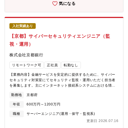
に根ざした活動を展開しております。【事業の強み】・預金、譲
気になる
渡性預金…これまでの歴史から、挑戦し続けることにより、全国
の地銀トップ10に入るまで成長しています。・店舗数…2000年以
降、店舗は50ヶ店以上新設し、全国174ヶ所とネットワークを拡
充しています。・連結自己資本比率…国内基準12.56％と、法令に
入社実績あり
定められている健全な基準である4％を大きく上回っています。・
格付け…安全性、健全性を示す格付けランクで、株式会社格付投
【京都】サイバーセキュリティエンジニア（監
資情報センターA、スタンダード＆プアーズ社A-と、上位に位置す
視・運用）
る格付けを取得しています。【現在の挑戦】京都府は、都道府県
内企業に占める創業100年を超える老舗企業の割合が全国トップク
株式会社京都銀行
ラスであると同時に、世界から注目されるベンチャー企業が集ま
る非常に魅力的なエリアです。京都銀行は、そんな魅力的な特徴
リモートワーク可
正社員
転勤なし
を持つエリアでお客様と共に成長し、名だたる京都企業からの良
質な配当金収入もあり、株式含み益が地方銀行内でトップクラス
【業務内容】金融サービスを安定的に提供するために、サイバー
となっております。当行の一番の強みはリスクに対応し得る強固
セキュリティ対策室にてセキュリティ監視・運用いただく担当者
な財政基盤であり、銀行に求められる役割が多様に変化する中で
を募集します。主にインターネット接続系システムにおける情報
お客様に多様なソリューションをご提案するべく、新たな挑戦を
セキュリティ安全管理スペシャリストとして、セキュリティ監視
起こしていきます。2023年10月に京都フィナンシャルグループを
勤務地
京都府
業務（監視にかかる企画を含みます）・運用、障害対応、各種シ
設立し、既存グループ会社の事業再構築や新しい事業会社の設
ステムに対する脆弱性管理・診断などをお任せします。【募集部
立、さらに他社の買収など、グループストラクチャーの強化を通
年収
600万円～1200万円
門】 システム部 【事業の特徴】当行では、「広域型地方銀行」を
じたシナジー効果発揮を目指して、新たな挑戦を続けています
標榜した広域化戦略を推進してきたことにより、店舗ネットワー
職種
サーバーエンジニア(運用・保守・監視系)
【定年】定年60歳 （定年再雇用後、65歳の応答年度末まで勤務
クが近畿2府3県（京都府、大阪府、滋賀県、兵庫県、奈良県）、
継続可能）銀行＝店舗削減のイメージもあるかと思いますが当行
更新日 2026.07.16
愛知県、東京都にまで広がり、各店舗がそれぞれの地域を「地
はお客様の接点は非常に重要であるとらえており、中途採用も積