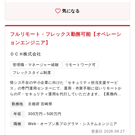
定・周辺ソリューションとも連携・自社開発パッケージもあり・
プリケーションの内部統制や業務ロジックの監査支援・ITリスク
グローバル対応も可能・インフラ構築まで担当 同社アメーバ経営
に係る個別テーマや内部統制の監査支援■サイバーセキュリティ・
気になる
のノウハウを元に、お客様企業の経営管理強化まで担うことが同
サイバー攻撃の防御、検知、対応に必要な組織、技術、プロセス
社のERPサービスの強みです。【仕事内容】ERPパッケージ
に関するリスクや成熟度の評価、および管理態勢の構築や先進事
「Infor」のコンサルタントとして、提案活動から、要件定義、導
例の調査・助言■IT・DXガバナンス・ITの効果的な活用やDX推進
入支援、アドオン機能開発、運用支援など、ご経験・スキルに応
に伴うリスクを管理・監督するための枠組みの構築支援・大規模
フルリモート・フレックス勤務可能【オペレーシ
じて担当いただきます。【ERP導入コンサルティング】・ 現状分
インシデントの発生時の検証、再発防止策定支援■クラウドコンピ
析、要件定義（Fit&Gap）・ ERP導入支援・ ERPアドオン機能設
ューティング・クラウド活用に必要な管理基準・規定の整備やク
ョンエンジニア】
計/開発・ ERP運用支援【キャリアステップ】同社では自律と選択
ラウドセキュリティ診断・クラウドプロバイダーへの信頼性評価
の観点から『マネジメントコース』、『スペシャリストコース』
（ISMAP対応支援）■データ＆プライバシー・業種業態に応じたプ
ＯＣＨ株式会社
と2つのキャリアステップを用意しています。どちらもアメーバ経
ライバシー規制対応や情報管理の枠組みの構築支援・データ解析
営の特徴から経営者感覚を養うことができます。◆マネジメント
管理職・マネージャー経験
リモートワーク可
に基づく事業変革支援、内部不正の調査支援■プロジェクトリスク
コース役職者にはプロジェクトへの参画と同時に、組織運営をお
アドバイザリー・大規模システム構築に関するプロジェクトリス
フレックスタイム制度
任せします。マネジメント能力向上を図る管理職研修などもござ
クの第三者評価及び提言・プロジェクト期間を通じたオフサイト
います。また、ダイバーシティ&インクルージョン推進の観点か
モニタリングと提言など【企業担当者補足】最近では、自動運転×
情シス不在の中小企業に向けた「セキュリティ担当支援サービ
ら、女性管理職比率の向上にも取り組んでいます。◆スペシャリ
セキュリティの構築や生成AIガバナンスをテーマとした案件が増
ス」の専門運用センターにて、運用・作業手順に従いリモートか
ストコース専門的な知識・スキルを発揮することで事業に貢献い
加傾向にございます。これらの領域に関心がある方のご応募もお
らのIT・セキュリティ運用を代行していただきます。【業務内
ただきます。制度設立以降、性別や年次を問わず160名以上の方々
待ちしております。現代社会において、AIやクラウドといった最
容】・PC・ネットワークの統合管理とセキュリティ監視： ツー
勤務地
京都府 宮崎県
が認定されています。実績や資格取得に伴い、スペシャリストコ
新テクノロジーの発展は目を見張るものがございます。一方で、
ルを用いたパッチ運用、資産管理、およびEDR・UTM（ファイア
ース内でのランクアップも可能です。年齢に関係なく若手でも活
企業や大規模な組織がこれらの恩恵を享受するにはこれらを利用
ウォール、Wi-Fi、VPN等）の運用・保守・アラート監視・ヘルプ
年収
300万円～500万円
躍できる仕組みになっており、ご自身のキャリアビジョンに応じ
することで発生しうるリスクなどを正しく理解する必要がござい
デスク・トラブル対応： 異常検知時の一次対応・端末隔離や、
て、マネジメントコースとスペシャリストコースの双方間での転
ます。RA部では、このリスクと正しく付き合い、最大限恩恵を享
顧客からのPC・ネットワークに関する問い合わせ（電話・メー
職種
Web・オープン系プログラマ・システムエンジニア
換が可能です。【配属先構成】事業部全体では約100名が在籍して
受できる体制を構築していくための支援を行っております。
ル・チャット）へのリモートサポート・診断・レポート業務：
更新日 2026.06.27
おり、そのうちERP導入コンサルおよび保守を行うERPｿﾘｭｰｼｮﾝ1
ネットワーク脆弱性診断の実施と、客観的なデータに基づくセキ