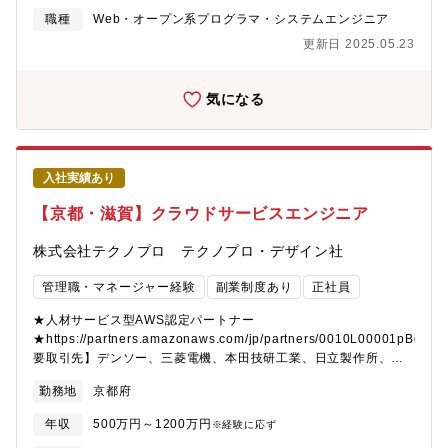
例えば、技術コンサルティング業務のさらなる強化。これにより
WEB、組込）業務をご担当いただきます。AI、IoT、画像処理の案
職種
Web・オープン系プログラマ・システムエンジニア
抜本的な収益構造改善による給与水準の向上や、エンジニアが安
件も多く、最先端の技術領域の業務をご担当いただきます。※経
更新日 2025.05.23
定的に強みを磨き続ける環境づくりができるのです。現在53歳の
験や希望に応じて案件を決定いたします。ユニットと呼ばれるチ
現役エンジニアとしてプロジェクトを統括する社員などからも
ーム単位で取組んでいきます。テクノプロデザインのエンジニア
「人生を通して徹底的に技術を磨くことができる環境」との声が
で最大20数名規模で構成されたプロジェクトもございます。経
気になる
上がっています。また、社員の夢を実現まで応援する「自己実現
験・スキルにより、PL、PMとして活躍いただくことも想定してい
委員会」などの独自の研修制度や、そもそもの生き方から共に考
ます。【業務内容事例】・AR Webアプリケーション開発、UI/UX
え、悩み、最適なキャリアを描く風土があり、人がいます。技術
設計・iPhone/Android用 IoTアプリケーション開発・Windows
を育てる技術が、テクノプロ・デザイン社には溢れています。
Mobile/iPad用 工場向け製造工程分析・制御システム【PJによっ
入社実績あり
【豊富な研修制度】自社研修以外にもUdemyやAidemyなどの外
てはシステム構想から】クライアントが考える構想を元に課題感
部e-Learningのコンテンツも会社負担でご利用いただけます。技
を抽出、整理し、解決するために、どのような方法で実現するか
【京都・滋賀】クラウドサービスエンジニア
術研修数：1,092研修ヒューマン&ビジネス系研修：155研修《こ
方針を定め取り組んでいます。タスクの洗い出しや課題抽出・対
れまでに研修を受講したエンジニアは97,492名》階層別、職能
応方針策定・要求事項整理・評価など、構想フェーズから関わる
株式会社テクノプロ テクノプロ・デザイン社
別、目的・課題別の研修プログラムを200種以上用意しており、い
ことができます。【開発の進め方】PJによりますが、ウォーター
つでも学ぶことができます。さらに、技術研修事業を手がけるグ
フォール、アジャイル、スクラム開発で進めます。【テクノプ
管理職・マネージャー経験
副業制度あり
正社員
ループ会社が運営する、全国60校以上の外部スクールも活用OK！
ロ・デザイン社でのやりがい】１．話題性の高いモノづくりに携
多様なニーズに対応しています。その他にもさまざまなプログラ
わることができます。２．PJによっては、白紙の段階から構想を
★人材サービス型AWS認定パートナー
ムを用意しております。【求める人物像】＜マインド＞・チャレ
もとに要件設定ができます。３．様々な技術を試せる環境で働く
★https://partners.amazonaws.com/jp/partners/0010L00001pBdh
ンジ精神旺盛な方・顧客との会話が好きな方＜フィットする人物
ことができます。４．各々の技術力の成長ができる環境です。
要取引先】デンソー、三菱電機、本田技研工業、日立製作所、
像＞・スケールの大きい仕事に携わりたい方・新しいことにチャ
５．ライフワークバランスが取りやすいです。【働く環境】リー
SUBARU、ソニー、NEC、富士通、日産自動車、トヨタ※敬称略
勤務地
京都府
レンジしたい方・今後も需要が高い分野に携わりたい方
ディングカンパニーとして業界価値を高めるために、そして、エ
【具体的には】主に関西の顧客（製造業）から要望があるクラウ
ンジニアの選択肢が多い働きやすい職場環境をつくるために、
ド活用の課題に対し、SaaS/PaaS,IaaS,DataCloudのビジネスに
年収
500万円～1200万円
※経験に応ず
様々な取り組みを行っています。例えば、技術コンサルティング
関するすべての技術工程をお任せします。（営業支援、要件定