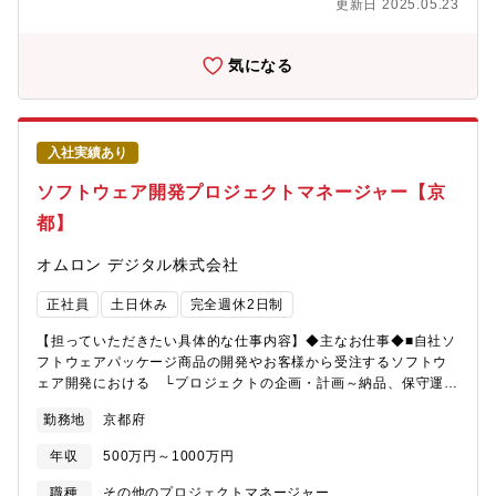
更新日 2025.05.23
修《これまでに研修を受講したエンジニアは97,492名》階層別、
す。タスクの洗い出しや課題抽出・対応方針策定・要求事項整
職能別、目的・課題別の研修プログラムを200種以上用意してお
理・評価など、構想フェーズから関わることができます。【開発
り、いつでも学ぶことができます。さらに、技術研修事業を手が
の進め方】PJによりますが、ウォーターフォール、アジャイル、
気になる
けるグループ会社が運営する、全国60校以上の外部スクールも活
スクラム開発で進めます。【テクノプロ・デザイン社でのやりが
用OK！多様なニーズに対応しています。その他にもさまざまなプ
い】１．話題性の高いモノづくりに携わることができます。２．
ログラムを用意しております。【求める人物像】＜マインド＞チ
PJによっては、白紙の段階から構想をもとに要件設定ができま
ャレンジ精神旺盛な方顧客との会話が好きな方＜フィットする人
す。３．様々な技術を試せる環境で働くことができます。４．
入社実績あり
物像＞・スケールの大きい仕事に携わりたい方・新しいことにチ
各々の技術力の成長ができる環境です。５．ライフワークバラン
ャレンジしたい方・今後も需要が高い分野に携わりたい方
スが取りやすいです。【働く環境】リーディングカンパニーとし
ソフトウェア開発プロジェクトマネージャー【京
て業界価値を高めるために、そして、エンジニアの選択肢が多い
都】
働きやすい職場環境をつくるために、様々な取り組みを行ってい
ます。例えば、技術コンサルティング業務のさらなる強化。これ
オムロン デジタル株式会社
により抜本的な収益構造改善による給与水準の向上や、エンジニ
アが安定的に強みを磨き続ける環境づくりができるのです。現在
正社員
土日休み
完全週休2日制
53歳の現役エンジニアとしてプロジェクトを統括する社員などか
らも「人生を通して徹底的に技術を磨くことができる環境」との
【担っていただきたい具体的な仕事内容】◆主なお仕事◆■自社ソ
声が上がっています。また、社員の夢を実現まで応援する「自己
フトウェアパッケージ商品の開発やお客様から受注するソフトウ
実現委員会」などの独自の研修制度や、そもそもの生き方から共
ェア開発における └プロジェクトの企画・計画～納品、保守運
に考え、悩み、最適なキャリアを描く風土があり、人がいます。
用。 └プロジェクトの全体管理（進捗管理、課題管理、品質管
技術を育てる技術が、テクノプロ・デザイン社には溢れていま
勤務地
京都府
理） └パートナー会社メンバー含むチーム管理（～10名程
す。【豊富な研修制度】自社研修以外にもUdemyやAidemyなど
度） └SE活動（商品採用やPoC等の受託開発の企画・提案）◆
の外部e-Learningのコンテンツも会社負担でご利用いただけま
年収
500万円～1000万円
サポート業務◆■成果物レビュー（ドキュメント、ソースコード）
す。技術研修数：1,092研修ヒューマン&ビジネス系研修：155研
■開発内容に関するお客様との折衝■自社営業担当とのコミュニケ
職種
その他のプロジェクトマネージャー