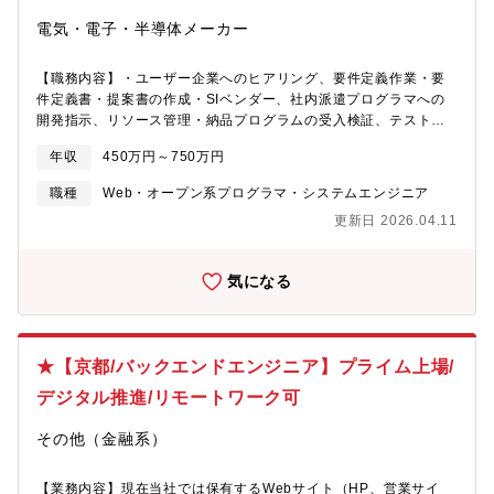
【募集背景】同社では、業務システムにおいて、既存のシステム
電気・電子・半導体メーカー
を安定的に維持するとともに、新しい視点での改善が求められて
います。現在、会計システムとして導入しているSAP S4/HANA
の運用・保守担当者が不足しています。また、現在使用している
【職務内容】・ユーザー企業へのヒアリング、要件定義作業・要
SCMシステム（富士通社製ERP ProcessC1）が2032年に保守
件定義書・提案書の作成・SIベンダー、社内派遣プログラマへの
終了を迎えるため、別のERPを検討・導入する必要があります。
開発指示、リソース管理・納品プログラムの受入検証、テスト・
まずはSAPを担当して頂き、その後、担当分野をSCMの業務分野
システム利用者への機能レビュー、操作説明・カットオーバー後
年収
450万円～750万円
に広げ、幅広く活躍して頂きます。【組織構成】情報システム部
の振り返りレビュー＜顧客＞主に食品工場や物流倉庫など【当社
情報システム部の組織構成 部員 20名 （20代4名、30代7
の魅力】食品大手を支えているという仕事の面白さ、創業120年の
職種
Web・オープン系プログラマ・システムエンジニア
名、40代3名、50代5名、60代1名）部には２つのグループがあ
グローバル企業としての安定感、そして何より風通しの良い社風
更新日 2026.04.11
り。ネットワークやサーバ等の管理を行う第一グループと業務シ
が魅力です、1893年に日本初の民間ハカリメーカーとして創業さ
ステムなどのアプリを担当する第二グループ第二グループの組織
れ、国内1位、世界2位のシェアを誇る京都を代表する企業になり
構成（今回配属予定先） グループ員 10名 （20代2名、30
ます。【当社について】1893年イシダは衡器製作免許を受けて創
気になる
代4名、40代2名、50代2名）※1名兼務【同社で導入している主
業しました。創業以来「はかりのイシダ」と認知をされていま
なシステム】・SAP S4/HANA（会計分野）・富士通製ERP
す。近い事例では、競合に先駆けてコンピュータロボットスケー
ProcessC1（生産・在庫・販売等のSCM分野）・
ルを開発しました。定量パッケージ化が拡大し、食品業界の組み
MicrosoftOffice365
合わせ計量を可能としています。例えば、ポテトチップスの計量
★【京都/バックエンドエンジニア】プライム上場/
等。無人の連続生産の実現に大きく貢献しています。技術力の高
さから機械遺産にも認定。また、搬送・包装・計量・重量チェッ
デジタル推進/リモートワーク可
ク・異物混入防止・カートン詰め・配送・データ処理といった計
量前後の工程をを総合的にとらえ、コンピューターの連動による
その他（金融系）
オートメーション化を実現。FAに対応しモノと情報を一元的に管
理するシステムをなど、生産や販売活動の効率向上に有効なシス
【業務内容】現在当社では保有するWebサイト（HP、営業サイ