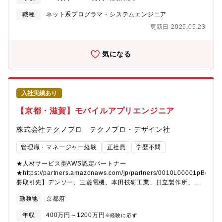
いを感じられるポジションです。【出張について】出張先は国内
て、ソフトウェア開発（AI、 IoT、アプリ、画像処理、クラウド、
外の村田機械グループ拠点。国内は月3～5日程度。日帰り～２、
WEB、組込）業務をご担当いただきます。AI、IoT、画像処理の案
職種
ネット系プログラマ・システムエンジニア
３泊程度。今後海外出張も可能性あり。海外訪問先：台湾、中国
件も多く、最先端の技術領域の業務をご担当いただきます。※経
更新日 2025.05.23
など主要拠点を中心にその他拠点も（ご参考）海外売上比率約
験や希望に応じて案件を決定いたします。ユニットと呼ばれるチ
75％、海外拠点約34ヶ所
ーム単位で取組んでいきます。テクノプロデザインのエンジニア
で最大20数名規模で構成されたプロジェクトもございます。経
気になる
験・スキルにより、PL、PMとして活躍いただくことも想定してい
ます。【業務内容事例】・産業用ロボット画像処理システムの設
計・開発・点群処理技術を用いたアプリケーション開発・AWSを
活用したWebアプリケーション分析・BtoB向けパッケージソフト
入社実績あり
ウェアのUI/UX設計【PJによってはシステム構想から】クライア
ントが考える構想を元に課題感を抽出、整理し、解決するため
【京都・滋賀】モバイルアプリエンジニア
に、どのような方法で実現するか方針を定め取り組んでいます。
タスクの洗い出しや課題抽出・対応方針策定・要求事項整理・評
株式会社テクノプロ テクノプロ・デザイン社
価など、構想フェーズから関わることができます。【開発の進め
方】PJによりますが、ウォーターフォール、アジャイル、スクラ
管理職・マネージャー経験
正社員
学歴不問
ム開発で進めます。【テクノプロ・デザイン社でのやりがい】
１．話題性の高いモノづくりに携わることができます。２．PJに
★人材サービス型AWS認定パートナー
よっては、白紙の段階から構想をもとに要件設定ができます。
★https://partners.amazonaws.com/jp/partners/0010L00001pBdh
３．様々な技術を試せる環境で働くことができます。４．各々の
要取引先】デンソー、三菱電機、本田技研工業、日立製作所、
技術力の成長ができる環境です。５．ライフワークバランスが取
SUBARU、ソニー、NEC、富士通、日産自動車、トヨタ※敬称略
勤務地
京都府
りやすいです。【働く環境】リーディングカンパニーとして業界
【具体的には】取引先は全国の大手企業など800社以上ございま
価値を高めるために、そして、エンジニアの選択肢が多い働きや
す。弊社とプライム契約を結んでいる、大手メーカーやSIerに
年収
400万円～1200万円
※経験に応ず
すい職場環境をつくるために、様々な取り組みを行っています。
て、ソフトウェア開発（AI、 IoT、アプリ、画像処理、クラウド、