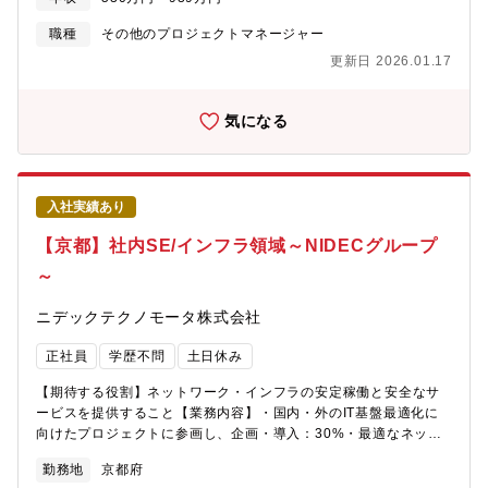
担うマネジメントへのステップアップグループ内・外で深く広く
必要がございます。RA部では、このリスクと正しく付き合い、最
規模(数百万程度)のお客様から官公庁や大手企業といった大規模
――10年先を描けるキャリア設計を、一緒に築ける環境です。当
大限恩恵を享受できる体制を構築していくための支援を行ってお
(数億程度)のお客様など多種多様な業種に対してサービス提案・導
職種
その他のプロジェクトマネージャー
社では、「長く働ける安心感」と「技術者としての成長支援」を
ります。
入・構築をリーダーとしてご活躍いただくことを想定していま
更新日 2026.01.17
両立できるよう、福利厚生や研修制度を多数整備しています。特
す。プロジェクト体制例） NEC PM/PL NEC 開発チーム
に、再雇用制度・教育補助制度は他社と比べても充実しており、
NEC インフラチーム NEC 運用監視チーム★NECソリューショ
幅広い年齢層・志向性の方に選ばれています。【福利厚生】・健
ンイノベータ サービス開発・構築チーム （3名～5名程度）
気になる
康保険・厚生年金・労災保険・雇用保険・初回赴任転宅時の引っ
全体体制はプロジェクト規模にも寄りますが、★部分のリーダー
越し費用補助（関西30万円、関東42万円） ※条件付き・独身寮
としてプロジェクト内外の調整およびチーム内の開発管理を推進
あり ※条件付き・再雇用制度有（シニア社員）・定期健康診
していただくことを想定しています。お一人ではなく、弊社内の
断・産休・育児休暇取得実績あり・社員持株制度・共済会With・
社員もリーダー／サブリーダーとして一緒に進めていく体制にな
健康保険の負担割合38.9％■慶弔見舞金・業務上災害見舞金・通勤
入社実績あり
ります。【配属予定部署】公共ソリューション事業部門東日本住
災害見舞金・介助・介護支援金・産休見舞金・介護見舞金・共済
民情報ソリューション統括部【配属事業部の紹介】中小規模から
【京都】社内SE/インフラ領域～NIDECグループ
会費補助■各種研修制度・階級別人財開発研修講義型（全員型、選
大規模の自治体まで提案・導入・構築を行っているグループで
抜型、公募型、自己選択研修）※E-learning、通信教育、講義形
～
す。勤務場所が離れているメンバーともZOOMやTeamsでコミュ
式あり■各種補助金制度資格取得報奨金(年間１～10万円)書籍購入
ニケーションをとりながら、みんなで協力し合い業務を遂行して
補助（年間1万円）外国語学習費用への補助(年間最大1万円)通信
ニデックテクノモータ株式会社
います。【採用背景】弊社ならびにNECグループにおいては今後
教育、E-learning受講補助 (受講料の半額、最大27,000円/年を
の価値提供サービス事業の方向性として、顧客のDX化推進におけ
補助)
正社員
学歴不問
土日休み
る、経営課題解決や業務変革を含むEnd to Endでのサービス展開
を強く推し進めていく構想の下、DXオファリングメニューを中核
【期待する役割】ネットワーク・インフラの安定稼働と安全なサ
事業の一つとして位置付けています。DXオファリングメニューに
ービスを提供すること【業務内容】・国内・外のIT基盤最適化に
対しては、NECグループの総力を挙げ、持てるケイパビリティを
向けたプロジェクトに参画し、企画・導入：30%・最適なネット
最大限に発揮するべくデリバリー体制の再構築を進めているとこ
ワークアーキテクチャを企画、及び外部業者と連携して設計・構
ろですが、さらなる体制強化、ならびに我々とは異なる知見やア
勤務地
京都府
築の実施：20％・構内ネットワーク運用保守：50%)※最初は運用
イディアを持ち込んで頂くことで、より柔軟かつソリッドな事業