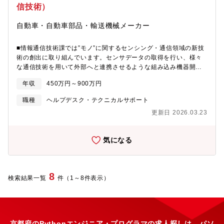
シュボードやアプリケーションの設計、開発、運用改善＜テーマ
信技術）
例＞熱処理工程での省エネ（電力使用量削減）や稼働効率を高め
るデータ可視化及び分析・ 新規技術の検証/導入(OSS、クラウ
自動車・自動車部品・輸送機械メーカー
ド、商用ソフトウェア等)【使用ツール・環境】- OS：Ubuntu-
ServerもしくはWindowsServer- インフラ関連：Docker- ミドル
■情報通信技術課では”モノ”に関するセンシング・通信領域の新技
ウェア：PostgreSQL、Nginx、mosquitto- BI/ダッシュボード/デ
術の創出に取り組んでいます。センサデータの取得を行い、様々
ータ分析：Grafana、JupyterLab等- 開発言語：Python、
な通信技術を用いて外部へと連携させるような組み込み機器開発
Javascript、C#、Bash、VBA等- 開発補助/コミュニケーションツ
を行い、製品の付加価値向上を目指しています。各事業部からの
ール等：VSCode、Git、GitLab等■将来的なキャリアパス本ポジ
年収
450万円～900万円
委託テーマおよび、産業オートメーションや無線通信、リアルタ
ションは当社製造ビッグデータの収集から加工、利活用までの一
イム処理などの独自開発テーマ含め、研究開発を推進いただける
連を下支えする重要な役割であり、マネジメントだけでなくデー
職種
ヘルプデスク・テクニカルサポート
方を募集します。■センシング技術や通信技術を用いた、自社製品
タエンジニアのスペシャリストやシステム全体の最適化を担うア
更新日 2026.03.23
への組み込み機器開発業務全般をご担当いただきます。開発テー
ーキテクトなどの多彩なキャリアパスを目指すことができます。■
マの企画やコンセプト立案、設計・実装、評価まで一貫してご対
魅力・工場に隣接した当部門の事務所スペースがあるため、製造
応いただきます。ハードの設計・実装は協力会社へ委託し、量産
現場密着型でものづくりの課題解決に向けてDXを推進できる環境
気になる
以降は事業部へ移管します。※適性・希望を鑑みて、お任せする
があります。また、現場からのフィードバックをタイムリーに得
研究開発テーマを決定します。・センサやカメラ等から必要なデ
ながら、アジャイル開発でスピード感を持って段階的に検証を進
ータを算出する独自アルゴリズム開発・各種通信技術（マイコン
めることができます。
周辺、無線、産業ネットワークなど）を用いた製品開発・IoTデバ
8
検索結果一覧
件（1～8件表示）
イスの制御ソフトウェア開発・社内や協業先との連携・折衝【使
用ツール】Linux/C、C++、Pythonなど【テーマ例】①エッジデ
バイスおよび物体認識アルゴリズムを搭載したIoT対応の製品ユニ
ットを開発②遠隔操作や監視、予兆保全のためのセンサーデータ
の収集・分析を行う組み込みソフトウェア開発【やりがい・魅
京都府のPythonエンジニア・プログラマの求人探しは、パソ