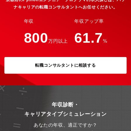
力】・当社の様々な製品へのIoT適用に向けたアルゴリズム開発、
ナキャリアの転職コンサルタントへお任せください。
組み込みソフトウェア開発に携わり、様々な技術課題を乗り越え
る必要があるため、自身の開発したものが動く喜びや達成感など
を実感できます。・各関連部門や様々な分野の技術メンバーと連
年収
年収アップ率
携し、独自の製品開発に携わるため、技術者として成長できる環
境があります。【当社について】当社は、1917年に創業し、産業
800
61.7
用チェーン・マテハン(マテリアルハンドリング：産業用搬送装
万円以上
%
置)・モーションコントロール・モビリティの4事業を軸に事業を
展開している機械メーカーです。「人にやさしい社会の実現」
「安心・安全な生活基盤の構築」「地球にやさしい社会の創造」
に寄与し、次世代ビジネスの領域へと事業を拡大することで、
人・社会・地球の持続的成長に貢献できる企業グループを目指し
転職コンサルタントに相談する
ています。世界シェアNo.1※を誇る産業用スチールチェーンと自
動車エンジン用タイミングチェーンのほか、ジッパーのように強
固に噛み合う「ジップチェーン」や－150℃の超低温環境下で保
管・管理できる冷蔵庫など世界初の製品も開発し、多岐に渡り高
品質な製品を生み出しています。※シェアは当社調べ
年収診断・
キャリアタイプシミュレーション
あなたの年収、適正ですか？