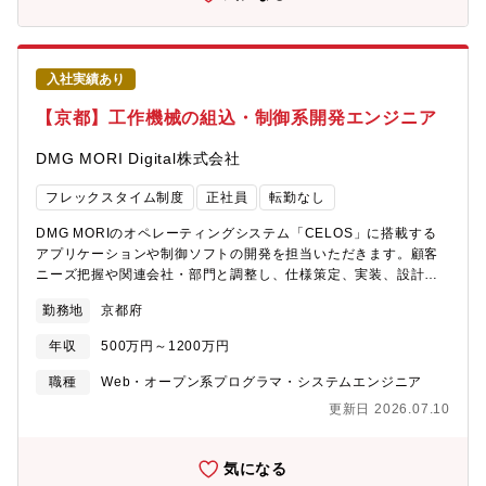
サービスを実現していけることや、鉄道向けや健康向けサービス
き・独身寮あり ※条件付き・再雇用制度有（シニア社員）・定
等、開発したものが実際にお客様が利用されている状況を身近に
期健康診断・産休・育児休暇取得実績あり・社員持株制度・共済
目に触れることが出来ます。【部・チームの業務概要】■アセット
会With・健康保険の負担割合38.9％■慶弔見舞金・業務上災害見
推進部：先進技術を取り入れ、迅速かつ低コストで安心・安全な
舞金・通勤災害見舞金・介助・介護支援金・産休見舞金・介護見
入社実績あり
サービスを提供するための基盤となるアセットの開発を担当■ソリ
舞金・共済会費補助■各種研修制度・階級別人財開発研修講義型
ューション開発部：お客様のソリューションを実現するために、
【京都】工作機械の組込・制御系開発エンジニア
（全員型、選抜型、公募型、自己選択研修）※E-learning、通信
クラウド技術の強みと多様なアセットを活用したソリューション
教育、講義形式あり■各種補助金制度資格取得報奨金(年間１～10
開発を担当【使用する開発言語・ソフト・装置/機器等】■クラウ
DMG MORI Digital株式会社
万円)書籍購入補助（年間1万円）外国語学習費用への補助(年間最
ド：AWS、Microsoft Azure、Google Cloud Platform■言語：
大1万円)通信教育、E-learning受講補助 (受講料の半額、最大
HTML, Javascript, Python, Javaなど■設計・コミュニケーショ
フレックスタイム制度
正社員
転勤なし
27,000円/年を補助)
ン：Office365商品（PowerPoint, Excel, Word, Teams、
Outlook）【募集背景】■オムロンソフトウェアは、『世界中の
DMG MORIのオペレーティングシステム「CELOS」に搭載する
人々が安心・安全で快適に生活できる社会を創造する ～ソフトウ
アプリケーションや制御ソフトの開発を担当いただきます。顧客
ェア技術でソーシャルニーズを創造する～』というビジョンのも
ニーズ把握や関連会社・部門と調整し、仕様策定、実装、設計者
と、新しい価値の創造に挑戦しています。■コア技術センタでは、
検証、業務委託先の管理と、幅広い業務を担当可能です。【業務
勤務地
京都府
クラウドや生成AIなどの先進技術を迅速に取り入れ、自社製品の
の魅力】工作機械は「機械を作る機械」「マザーマシン」ともい
開発やこれらの技術を活用した開発支援を行っています。オムロ
われ、製造業を根幹から支える産業の一つです。高齢化に伴う生
年収
500万円～1200万円
ングループ内外のさまざまな業界に向けて、価値の創造と提供を
産年齢人口の減少により、製造現場では熟練加工技術者の確保な
拡大しており、この重要な役割を担うリーダー人材を募集しま
ど人材不足が課題となる中、お客様にとってより使いやすいアプ
職種
Web・オープン系プログラマ・システムエンジニア
す。【業界動向と自社事業の特徴】■オムロンが注力する社会的課
リケーションを生み出すことで、世界中に広がるお客様の生産性
更新日 2026.07.10
題の一つである「デジタル化社会の実現」に向けて、FA事業、ヘ
向上に貢献することができます。 ■詳細：
ルスケア事業、社会システム事業など、オムロングループのさま
https://www.youtube.com/channel/UCX6wWvXVHGA4_f4Oc0Nnr
ざまな事業を通じて、オムロンソフトウェアはDX化支援を行って
属先情報】機能ごとに5～10名程度のグループが存在し、担当機能
気になる
います。■その中でも、コア技術センタは、クラウド開発・運用、
に応じたグループに配属されます。