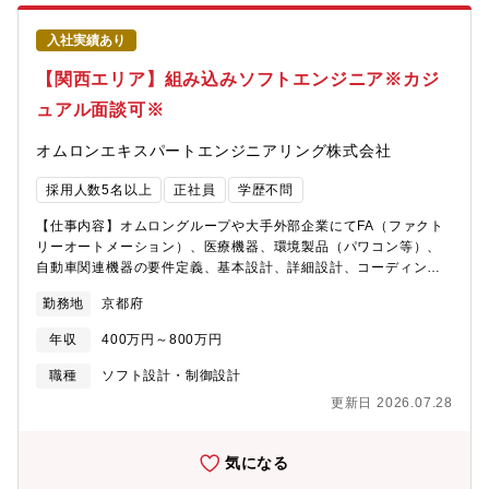
ト解析支援アプリ開発・検査装置からデータを集計するアプリ
20％となっています。・2022年度：12％、2023年度：8％、
（WindowsC＃、WPF）の設計、設計変更・製造業向けデータ中
2024年度：20％ （2025年6月2日公表）【教育制度/資格補助】
入社実績あり
継システム構築・医療検査装置のアプリケーション開発（C++）
各種社内研修（階層別・業種別）・行外派遣 行内外へのトレーニ
基本設計～開発～テスト・パッケージ製品の地図情報Webアプリ
【関西エリア】組み込みソフトエンジニア※カジ
ー活用あり 多様化するお客様のニーズに的確にお答えするべく
ケーションのカスタマイズ設計など、製品や製造業に近い領域の
様々な資格取得を奨励（CFP,AFP,FP1/2級等） ※報奨金等の支
ュアル面談可※
開発テーマが多くあります。※上記のプロジェクトはあくまでも
給有 企業内学校「京都銀行金融大学校」 eラーニング（Udemy
一例です。【魅力】オムロングループの技術パートナーとして、
Business 受講料補助あり）
オムロンエキスパートエンジニアリング株式会社
広く・深くモノづくりに挑戦できる環境です。約6割のエンジニア
はグループ内の開発現場で、中心メンバーとして活躍。さらに、
採用人数5名以上
正社員
学歴不問
オムロングループ以外の顧客の製品開発にも参画し、FA・医療・
車載など多彩な業界で経験を積むことができます。「1社に閉じず
【仕事内容】オムロングループや大手外部企業にてFA（ファクト
技術の幅を広げたい」「開発に集中できる環境で就業したい」
リーオートメーション）、医療機器、環境製品（パワコン等）、
――その両方を叶える、派遣・請負×技術特化のハイブリッド環境
自動車関連機器の要件定義、基本設計、詳細設計、コーディン
です。キャリアの選択肢も多彩。・専門特化で極める：特定分野
グ、プログラミング等などをご担当いただく予定です。 ※ご経
で深く技術を追求・業界横断で広げる：複数業界で応用力を強
勤務地
京都府
験及びご希望にあわせて担当業務を決定いたします【具体的に
化・リーダーへ挑戦：開発に携わりながら、メンバ育成・牽引を
は…】■自動車・車載カメラの評価用ソフトの実装・EV・HV向け
担うマネジメントへのステップアップグループ内・外で深く広く
年収
400万円～800万円
車載組み込みソフトウェア設計・ADAS(先進運転支援システム)機
――10年先を描けるキャリア設計を、一緒に築ける環境です。当
能の設計・実装・車載デジタルキーの制御ECU用ソフトの設計
職種
ソフト設計・制御設計
社では、「長く働ける安心感」と「技術者としての成長支援」を
■FA（産業機器）・AI技術を使ったロボット会話機能開発のための
両立できるよう、福利厚生や研修制度を多数整備しています。特
更新日 2026.07.28
設計評価・次世代工作機のHMI用ソフトの実装・産業用ロボット
に、再雇用制度・教育補助制度は他社と比べても充実しており、
用マイコンの組み込みソフトの設計・実装■医療・医療機器のコン
幅広い年齢層・志向性の方に選ばれています。【福利厚生】・健
ソール画面の制御用ソフトの実装・病院向け医療機器の組み込み
気になる
康保険・厚生年金・労災保険・雇用保険・初回赴任転宅時の引っ
ソフトの実装・健康医療機器の新規/派生モデル開発における組み
越し費用補助（関西30万円、関東42万円） ※条件付き・独身寮