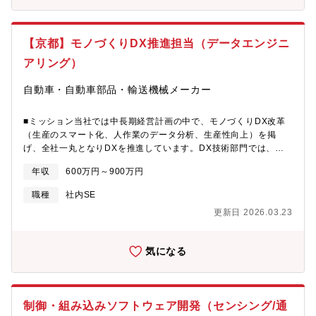
セキュリティ、生成AI活用、開発支援、技術人財育成など、様々
なソリューションを保有し、インフラ構築から運用サービスまで
を包括的にサポートしています。【配属先の課・チームの人数や
【京都】モノづくりDX推進担当（データエンジニ
雰囲気】アセット推進部、ソリューション開発部とも、■各課の人
アリング）
数：15名ほど ※他、派遣社員10名ほど■作業場所：出社とテレ
ワークを自由に選択 ※テレワークの場合は週1～2出社■雰囲気：
自動車・自動車部品・輸送機械メーカー
フラットな関係でお互い意見を言い合える組織
■ミッション当社では中長期経営計画の中で、モノづくりDX改革
（生産のスマート化、人作業のデータ分析、生産性向上）を掲
げ、全社一丸となりDXを推進しています。DX技術部門では、自
社の製造現場における自動化や省人化に向けたデータ分析・利活
年収
600万円～900万円
用に取り組んでおり、データ収集や可視化、データ分析基盤を構
築し、継続的に改善サイクルを回せる工場の実現を目指していま
職種
社内SE
す。それらの基盤構築を進める中で、データサーバーの構築や保
更新日 2026.03.23
守運用などデータ処理関連の業務が拡大しており、既存メンバー
とともに業務を推進いただける方を募集します。■職務内容具体的
には、主力事業のチェーン製品の製造現場におけるDX改革に向け
気になる
たシステム開発を進める上で必要となるサーバー、RDBMS、
Webサーバー等の各種ミドルウェアの構築をご担当いただきま
す。また、アプリケーション開発もご担当いただきます。具体的
には以下の業務を想定しています。・ データ活用のためのインフ
制御・組み込みソフトウェア開発（センシング/通
ラ基盤の構築・運用改善・ データ活用/分析支援のための各種ダッ