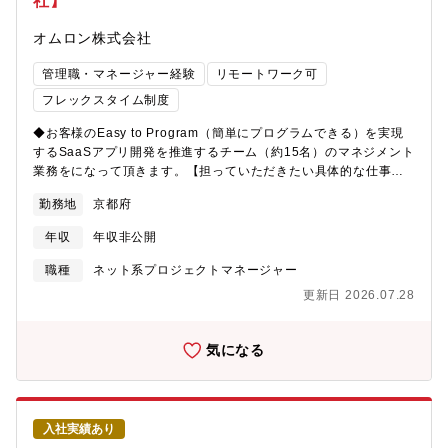
社】
オムロン株式会社
管理職・マネージャー経験
リモートワーク可
フレックスタイム制度
◆お客様のEasy to Program（簡単にプログラムできる）を実現
するSaaSアプリ開発を推進するチーム（約15名）のマネジメント
業務をになって頂きます。【担っていただきたい具体的な仕事内
容】・開発戦略の立案と実行・上位方針とリンクした単年度の開
勤務地
京都府
発方針の立案と遂行・開発予算の管理、100万円以下の予算執行認
可・15名程度のメンバのマネジメント（労務管理、目標設定と人
年収
年収非公開
事考課、高頻度な1on1を通じたメンバへの動機付けやキャリア育
成促進）・担当開発テーマのプロジェクトマネジメント など【募
職種
ネット系プロジェクトマネージャー
集背景】■日本の製造業を始めとするモノづくり現場は、熟練技術
更新日 2026.07.28
者の高齢化、人財不足、属人化した開発に起因した低い開発生産
性、など深刻な課題に直面しています。我々は、生成AIやシミュ
レーションなどDX技術やネットワーク技術を活用し、製造業のお
気になる
客様の開発生産性向上を通じて、世界や日本の製造業をより良く
していくことを目指しています。我々と一緒に、「製造業DX」の
推進を通じて製造業をより良くしていきたい、という想いを持っ
た方を、業界・企業問わず幅広く募集しています（制御機器の開
入社実績あり
発経験は問いません）。【ミッション】■製造業・社会への貢献