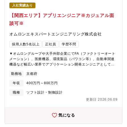
充しています。・連結自己資本比率…国内基準12.56％と、法令に
より良くする、に貢献できます・世界や日本の製造業が抱える深
入社実績あり
定められている健全な基準である4％を大きく上回っています。・
刻な問題（高齢化・人財不足・生産性向上など）の解決に貢献で
格付け…安全性、健全性を示す格付けランクで、株式会社格付投
【関西エリア】アプリエンジニア※カジュアル面
きます。■技術的挑戦と最先端技術への関与ができます・仮想化、
資情報センターA、スタンダード＆プアーズ社A-と、上位に位置す
生成AI、AIエージェント・マルチエージェントなど、現在注目さ
談可※
る格付けを取得しています。【現在の挑戦】京都府は、都道府県
れている技術に挑戦できます。・これらの技術開発を通じて、ご
内企業に占める創業100年を超える老舗企業の割合が全国トップク
自身のキャリア開発・スキルアップを図ることができます。■キャ
オムロンエキスパートエンジニアリング株式会社
ラスであると同時に、世界から注目されるベンチャー企業が集ま
リアと成長の機会があります・技術志向の若手メンバーと共にご
る非常に魅力的なエリアです。京都銀行は、そんな魅力的な特徴
自身のキャリア形成・成長の機会を得ることができます。【求め
採用人数5名以上
正社員
学歴不問
を持つエリアでお客様と共に成長し、名だたる京都企業からの良
る人物像】■チームワーキングに喜びを感じる方■新しい技術に興
質な配当金収入もあり、株式含み益が地方銀行内でトップクラス
味を持ち、チャレンジしていく方■自ら率先して開発に取り組む方
▼オムロングループや大手外部企業にてFA（ファクトリーオート
となっております。当行の一番の強みはリスクに対応し得る強固
メーション）、医療機器、環境製品（パワコン等）、自動車関連
な財政基盤であり、銀行に求められる役割が多様に変化する中で
機器など幅広い業界でアプリケーション開発エンジニアとして技
お客様に多様なソリューションをご提案するべく、新たな挑戦を
術を磨いていただくことができます。要件定義、基本設計、詳細
起こしていきます。2023年10月に京都フィナンシャルグループを
勤務地
京都府
設計、コーディング、プログラミング等などをご担当いただく予
設立し、既存グループ会社の事業再構築や新しい事業会社の設
定です。配属後もオムロングループで管理職経験のあるエンジニ
立、さらに他社の買収など、グループストラクチャーの強化を通
年収
400万円～800万円
アから技術面でのお困りごとやキャリアについて3か月に1回面談
じたシナジー効果発揮を目指して、新たな挑戦を続けています
等、サポート体制も充実しています。 ※ご経験及びご希望にあ
職種
ソフト設計・制御設計
【定年】定年60歳 （定年再雇用後、65歳の応答年度末まで勤務
わせて担当業務を決定いたします【具体的には…】・自動運転用
継続可能）銀行＝店舗削減のイメージもあるかと思いますが当行
更新日 2026.06.09
プラットフォームのWEBアプリ開発・工場IoT化、データ収集（セ
はお客様の接点は非常に重要であるとらえており、中途採用も積
ンサ→ゲートウェイ→クラウド）、状態監視、予兆保全・Java ま
極的に継続して参ります。バンカーとして腰を据えて長く働きた
たは Kotlin を用いたHMIアプリケーション実装・音響機器向けモ
気になる
い方是非応募下さい。【中途採用比率】銀行経験者に限らず、
バイルアプリ開発・物流倉庫自動化に向けたリモート制御アプリ
様々な経験を有する多様な人財の採用に向けて、経験者採用を積
ケーションの仕様検討～実際の開発・検証・分析計測機器のテス
極的に実施してきており、採用者に占める比率は、2024年度に