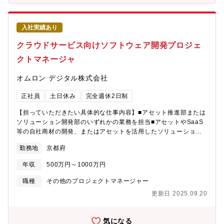
込みソフト実装■家電・家電製品の組み込みソフトの検証、不具合
あり ※条件付き・再雇用制度有（シニア社員）・定期健康診
改修・家電製品の新商品の設計、新機能の実装・Wi-Fi/BLEで通信
断・産休・育児休暇取得実績あり・社員持株制度・共済会With・
するIoTデバイスの設計■その他（デジタル・エネルギー）・パワ
健康保険の負担割合38.9％■慶弔見舞金・業務上災害見舞金・通勤
入社実績あり
ーコンディショナーの組み込みソフト設計評価・決済端末の通信
災害見舞金・介助・介護支援金・産休見舞金・介護見舞金・共済
制御用ソフトの検証、不具合改修※上記のプロジェクトはあくま
クラウドサービス向けソフトウェア開発プロジェ
会費補助■各種研修制度・階級別人財開発研修講義型（全員型、選
でも一例です。あなたの経験を活かし、希望に応じた開発に挑ん
抜型、公募型、自己選択研修）※E-learning、通信教育、講義形
クトマネージャ
で下さい。【魅力】“オムロングループの技術パートナー”として、
式あり■各種補助金制度資格取得報奨金(年間１～10万円)書籍購入
広く・深くモノづくりに挑戦できる環境です。約6割のエンジニア
補助（年間1万円）外国語学習費用への補助(年間最大1万円)通信
オムロン デジタル株式会社
はグループ内の開発現場で、中心メンバーとして活躍。さらに、
教育、E-learning受講補助 (受講料の半額、最大27,000円/年を
オムロングループ以外の顧客の製品開発にも参画し、FA・医療・
補助)
正社員
土日休み
完全週休2日制
車載など多彩な業界で経験を積むことができます。「1社に閉じず
技術の幅を広げたい」「開発に集中できる環境で就業したい」
【担っていただきたい具体的な仕事内容】■アセット推進部または
――その両方を叶える、派遣・請負×技術特化のハイブリッド環境
ソリューション開発部のいずれかの業務を担当■アセットやSaaS
です。キャリアの選択肢も多彩。・専門特化で極める：特定分野
等の自社商材の開発、またはアセットを活用したソリューション
で深く技術を追求・業界横断で広げる：複数業界で応用力を強
開発における①プロジェクトの全体管理（進捗管理、リスク・課
化・リーダーへ挑戦：開発に携わりながら、メンバ育成・牽引を
勤務地
京都府
題管理、品質管理、委託先管理）②チーム管理・メンバ育成（～
担うマネジメントへのステップアップグループ内・外で深く広く
10名程度）③商材やソリューション開発の企画・提案【具体的な
――10年先を描けるキャリア設計を、一緒に築ける環境です。
年収
500万円～1000万円
仕事内容に対しての期待する成果】■自社商材開発、ソリューショ
【福利厚生】当社では、「長く働ける安心感」と「技術者として
ン開発のいずれにおいても、オムロングループ内外のステークホ
職種
その他のプロジェクトマネージャー
の成長支援」を両立できるよう、福利厚生や研修制度を多数整備
ルダーに対し、様々な局面で積極的にコミュニケーションを取
しています。特に、再雇用制度・教育補助制度は他社と比べても
更新日 2025.09.20
り、自社商材やソリューションの創出や事業の拡大に貢献してい
充実しており、幅広い年齢層・志向性の方に選ばれています。■福
ただきたいです。【この仕事の魅力】■クラウド、セキュリティ、
利厚生・健康保険・厚生年金・労災保険・雇用保険・初回赴任転
AI/生成AI等の技術を身に付け、それらの技術を活用し、お客様の
気になる
宅時の引っ越し費用補助（関西30万円、関東42万円） ※条件付