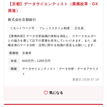
PLCプログラム開発の自動化を進めることで、製造業が直面する
【京都】データサイエンティスト（業務改革・DX
深刻な問題（熟練技術者の高齢化、人財不足、属人化した開発に
推進）
起因した低い開発生産性）の解決に貢献できます。■事業への貢献
お客様と一緒に課題解決をすることで、お客様の事業拡大に貢献
株式会社京都銀行
し、結果、自社のコントローラ事業拡大に貢献できます。■ご自身
のキャリアの成長・製造業DXの最前線で、社会的意義のあるPLC
リモートワーク可
フレックスタイム制度
正社員
プログラム開発の自動化に関わることができます・同社での経験
を積むことで、社内外でのテックリーダとして活躍できる可能性
【業務内容】データ分析組織の体制を強化し、ステークホルダー
があります【使用する開発言語・ソフト・装置/機器等】■ 開発環
との協力を通じて以下の業務を担当していただきます。また、組
境・使用言語・クラウドインフラ：AWS、Azure・LLM：OpenAI
織全体のデータ分析・活用に関する知識の普及もお願いします。
API, Claude・言語：Python、C++/C#■ プロジェクト・タスク管
具体的に：・データ分析PJの企画やテーマの選定・データの設
理・Jira / Redmine / Slack など■テスト管理・TestRail■ その
勤務地
京都府
計・構築、解析、可視化、分析結果の評価などのデータ分析業
他・O365【組織構成】■商品事業本部 テクノロジーイノベーシ
務・業務適用までのリード・データ基盤担当者へのフィードバッ
ョンセンタ 開発部同部門は、PLCを中心とした制御機器の技術
年収
600万円～1200万円
クやデータマート整理などの連携業務【募集部門】経営企画部 DX
開発を担う部門であり、20代を中心とする10名弱の若いチームで
戦略本部 イノベーション・デジタル戦略部 データドリブン推進
職種
データサイエンティスト・データ分析・データアナリス
す。特に、生成AI、仮想化（Docker、ハイパーバイザ）、映像活
室【事業の特徴】当行では、「広域型地方銀行」を標榜した広域
ト
用などの技術をPLC・開発環境に搭載する技術の開発を行ってい
化戦略を推進してきたことにより、店舗ネットワークが近畿2府3
ます。■我々は、業界No1の心理的安全性の高い職場を目指してい
更新日 2026.07.16
県（京都府、大阪府、滋賀県、兵庫県、奈良県）、愛知県、東京
ます。・20代を中心とした若いチームです。・1on1や面接を通じ
都にまで広がり、各店舗がそれぞれの地域を「地元」とする地域
て、ご自身のWILLの表出を大事にする職場です。・ご自身のキャ
に根ざした活動を展開しております。【事業の強み】・預金、譲
気になる
リア形成が可能です（e-learning補助、資格取得時の報償の制度
渡性預金…これまでの歴史から、挑戦し続けることにより、全国
あり。職場内での勉強会あり）。・業務状況に応じたメリハリの
の地銀トップ10に入るまで成長しています。・店舗数…2000年以
ある働き方、性別に関係なく育児休業が取りやすい、非常に働き
降、店舗は50ヶ店以上新設し、全国174ヶ所とネットワークを拡
やすい職場です。【本ポジションの魅力】■世界・日本の製造業を