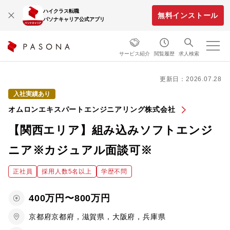
ハイクラス転職
無料インストール
パソナキャリア公式アプリ
サービス紹介
閲覧履歴
求人検索
更新日：2026.07.28
入社実績あり
オムロンエキスパートエンジニアリング株式会社
【関西エリア】組み込みソフトエンジ
ニア※カジュアル面談可※
正社員
採用人数5名以上
学歴不問
400万円〜800万円
京都府京都府，滋賀県，大阪府，兵庫県