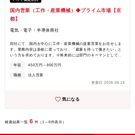
ルとなる道のほかに、国際関連業務、市場関係業務、各種ソリュ
ーション関係業務（事業承継、M＆A、ビジネスマッチング等）な
国内営業（工作・産業機械）◆プライム市場【京
どの本部セクションに進むキャリアステップがございます。
都】
電気・電子・半導体商社
同社にて、国内を中心に工作・産業機械の提案営業をお任せしま
す。業務内容は多岐に渡っており、「裁量を持って働きたい」と
いう方を求めております。※将来的には部門のキーマンとして、
若手社員の指導にも携わるなど、同社営業職の中心的役割が想定
年収
450万円～800万円
されています。【募集背景】工作・産業機械の販売強化の為、即
戦力の人材を募集します。【組織構成】機電システム本部 産業
職種
法人営業
メカトロニクス部 計10名（うち3名は事務職）【担当について】
更新日 2026.06.16
■担当業界：金属加工業全般、半導体関連企業■仕入先（サプライ
ヤー）：三菱電機、工作機械メーカ、工作機械商社等■担当顧客：
京滋地区を中心とした中小企業がメインの予定■担当社数：50社前
気になる
後 金属加工業を中心に50社前後の客先を担当してもらう予定で
す。【働き方】■定年：60歳、再雇用70歳まで可能■平均残業時
間：20～30時間/月 程度■時間単位での有給取得可能■有給は入
社時に即日付与（入社月により付与日数の変動あり）■時短勤務制
6
検索結果一覧
件（1～6件表示）
度：お子様が小学校入学まで利用可能