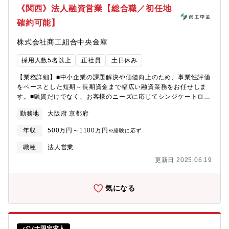
金融においては大手金融機関にも引けを取らないソリューション
《関西》法人融資営業【総合職／初任地
す。京都銀行は、そんな魅力的な特徴を持つエリアでお客様と共
幅がございます。【参考】■商工中金キャリア採用サイト：
に成長し、名だたる京都企業からの良質な配当金収入もあり、株
確約可能】
http://shochu-saiyo.com/entry/career/■プロジェクト事例：
式含み益が地方銀行内でトップクラスとなっております。当行の
https://shochu-saiyo.com/plus/project/002/【教育・研修】■メ
一番の強みはリスクに対応し得る強固な財政基盤であり、銀行に
株式会社商工組合中央金庫
ンター制度・OJT制度あり■当社の経営計画において人材の育成を
求められる役割が多様に変化する中でお客様に多様なソリューシ
具体的経営課題として位置付け、研修の充実、職員の専門能力の
ョンをご提案するべく、新たな挑戦を起こしていきます。2023年
採用人数5名以上
正社員
土日休み
開発に努めています。■知識・能力のレベルアップ、さらには取引
10月に京都フィナンシャルグループを設立し、既存グループ会社
先の経営層と信頼関係を築くことの出来る人材の育成を目指し
の事業再構築や新しい事業会社の設立、さらに他社の買収など、
【業務詳細】■中小企業の課題解決や価値向上のため、事業性評価
て、多彩な教育・研修体系を用意しています。【勤務地】■京都
グループストラクチャーの強化を通じたシナジー効果発揮を目指
をベースとした短期～長期資金まで幅広い融資業務をお任せしま
府・大阪府・兵庫県及び奈良県内の営業所 店舗一覧
して、新たな挑戦を続けています【定年】定年60歳 （定年再雇
す。■融資だけでなく、お客様のニーズに応じてシンジケートロー
（https://www.shokochukin.co.jp/atm/list/）【キャリアステッ
用後、65歳の応答年度末まで勤務継続可能）銀行＝店舗削減のイ
ン、事業承継、M＆Aなどの案件もあります。 【具体的なイメー
プ】■法人営業／コーポレートファイナンスのプロフェッショナル
勤務地
大阪府 京都府
メージもあるかと思いますが当行はお客様の接点は非常に重要で
ジ】・店舗周辺の法人顧客を50‐100社程度、貸出残高100億円程
となる道のほかに、国際関連業務、市場関係業務、各種ソリュー
あるとらえており、中途採用も積極的に継続して参ります。バン
度を担当・財務分析、事業性評価を行い、融資や各種ソリューシ
ション関係業務（事業承継、M＆A、ビジネスマッチング等）など
年収
500万円～1100万円
※経験に応ず
カーとして腰を据えて長く働きたい方是非応募下さい。
ョンの提案を行う・その他、経営改善支援、再生支援、経営指導
の本部セクションに進むキャリアステップがございます。【働き
等を行う場面もあり★営利目的よりも「中小企業のパートナー」
職種
法人営業
方】■残業月20～30H程度■テレワーク週1～2日程度（事務作業は
という事業スタンスが風土にも浸透しています。本来の【銀行ら
リモートで集中して行っている方も多いです）■時差出勤制度有■
更新日 2025.06.19
しい銀行業務】を行え、顧客とも長期スタンスで関係を持てる環
直行直帰可
境です。【教育・研修】・当社の経営計画において人材の育成を
具体的経営課題として位置付け、研修の充実、職員の専門能力の
気になる
開発に努めています。・知識・能力のレベルアップ、さらには取
引先の経営層と信頼関係を築くことの出来る人材の育成を目指し
て、多彩な教育・研修体系を用意しています。【キャリアステッ
プ】・法人営業／コーポレートファイナンスのプロフェッショナ
パソナ限定求人