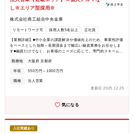
買収など、グループストラクチャーの強化を通じたシナジー効果
1名、事務1名の計3名。毎月約70件ほど取引先の課題が上がって
し※エリア型採用※
発揮を目指して、新たな挑戦を続けています【定年】定年60歳
くるので、全員で分担して人材の紹介支援活動を行っています。
（定年再雇用後、65歳の応答年度末まで勤務継続可能）銀行＝店
【同ポジションの魅力ポイント】・京都FG傘下銀行のお客さまが
株式会社商工組合中央金庫
舗削減のイメージもあるかと思いますが当行はお客様の接点は非
大半であり、京都府を中心に大阪・滋賀・兵庫の中堅・中小企業
常に重要であるとらえており、中途採用も積極的に継続して参り
へのご支援となります。・京都FG全体でお客さまを長期的に地域
リモートワーク可
採用人数5名以上
正社員
ます。バンカーとして腰を据えて長く働きたい方是非応募下さ
密着型でご支援するため、地域社会の発展に貢献することができ
い。【中途採用比率】銀行経験者に限らず、様々な経験を有する
る仕事です。・また当社では人材紹介コンサル以外にも幅広いサ
【業務詳細】■中小企業の課題解決や価値向上のため、事業性評価
多様な人財の採用に向けて、経験者採用を積極的に実施してきて
ービスを取り揃えており、お客さまの抱える様々な課題に対し
をベースとした短期～長期資金まで幅広い融資業務をお任せしま
おり、採用者に占める比率は、2024年度に20％となっていま
て、提案を行うことも可能です。【事業の特徴】当行では、「広
す■融資だけでなく、お客様のニーズに応じて。専門的スキーム活
す。・2022年度：12％、2023年度：8％、2024年度：20％
域型地方銀行」を標榜した広域化戦略を推進してきたことによ
用して課題解決を支援して頂きます。シンジケートローン、事業
（2025年6月2日公表）【教育制度/資格補助】各種社内研修（階
り、店舗ネットワークが近畿2府3県（京都府、大阪府、滋賀県、
勤務地
大阪府 京都府
承継、M＆Aなどの案件もあります。 【具体的なイメージ】■担
層別・業種別）・行外派遣 行内外へのトレーニー活用あり 多様化
兵庫県、奈良県）、愛知県、東京都にまで広がり、各店舗がそれ
当顧客：店舗周辺の法人顧客を50‐100社程度、貸出残高100億円
するお客様のニーズに的確にお答えするべく様々な資格取得を奨
ぞれの地域を「地元」とする地域に根ざした活動を展開しており
年収
550万円～1000万円
程度を担当■提案商材：融資や各種ソリューション、経営改善支
励（CFP,AFP,FP1/2級等） ※報奨金等の支給有 企業内学校「京
ます。【事業の強み】・預金、譲渡性預金…これまでの歴史か
援、再生支援、経営指導等 ■平均訪問件数：月40件程度（エリア
職種
法人営業
都銀行金融大学校」
ら、挑戦し続けることにより、全国の地銀トップ10に入るまで成
や個人差は有） ■商談形式：対面が多めですが、顧客に合わせ
長しています。・店舗数…2000年以降、店舗は50ヶ店以上新設
更新日 2025.12.25
WEB対応も有 【魅力】★営利目的よりも「中小企業のパートナ
し、全国174ヶ所とネットワークを拡充しています。・連結自己資
ー」という事業スタンスが風土にも浸透しています。本来の【銀
本比率…国内基準12.56％と、法令に定められている健全な基準で
行らしい銀行業務】を行え、顧客とも長期スタンスで関係を持て
気になる
ある4％を大きく上回っています。・格付け…安全性、健全性を示
る環境です。★個人ノルマなし。売りつけるような営業活動はご
す格付けランクで、株式会社格付投資情報センターA、スタンダー
ざいません。顧客のために貢献・支援できる環境です。★中小企
ド＆プアーズ社A-と、上位に位置する格付けを取得しています。
業のための金融機関のため、「法人」営業に集中できる環境で
【現在の挑戦】京都府は、都道府県内企業に占める創業100年を超
す。投資信託販売や保険商品販売等のリテール業務はございませ
える老舗企業の割合が全国トップクラスであると同時に、世界か
入社実績あり
ん。真に法人顧客に寄り添った提案に注力頂けます。★中小企業
ら注目されるベンチャー企業が集まる非常に魅力的なエリアで