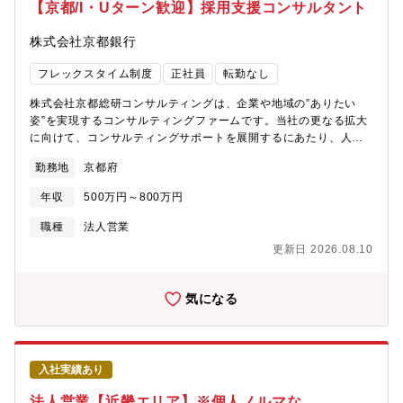
目指しましょう！【募集部門】DXコンサルタント【事業の特徴】
【京都/I・Uターン歓迎】採用支援コンサルタント
す。・2022年度：12％、2023年度：8％、2024年度：20％
当行では、「広域型地方銀行」を標榜した広域化戦略を推進して
（2025年6月2日公表）【教育制度/資格補助】各種社内研修（階
きたことにより、店舗ネットワークが近畿2府3県（京都府、大阪
株式会社京都銀行
層別・業種別）・行外派遣 行内外へのトレーニー活用あり 多様化
府、滋賀県、兵庫県、奈良県）、愛知県、東京都にまで広がり、
するお客様のニーズに的確にお答えするべく様々な資格取得を奨
各店舗がそれぞれの地域を「地元」とする地域に根ざした活動を
フレックスタイム制度
正社員
転勤なし
励（CFP,AFP,FP1/2級等） ※報奨金等の支給有 企業内学校「京
展開しております。【事業の強み】・預金、譲渡性預金…これま
都銀行金融大学校」 eラーニング（Udemy Business 受講料補助
での歴史から、挑戦し続けることにより、全国の地銀トップ10に
株式会社京都総研コンサルティングは、企業や地域の”ありたい
あり）
入るまで成長しています。・店舗数…2000年以降、店舗は50ヶ店
姿”を実現するコンサルティングファームです。当社の更なる拡大
以上新設し、全国174ヶ所とネットワークを拡充しています。・連
に向けて、コンサルティングサポートを展開するにあたり、人材
結自己資本比率…国内基準12.56％と、法令に定められている健全
紹介コンサルティング業務の人員を募集します。【業務内容】有
勤務地
京都府
な基準である4％を大きく上回っています。・格付け…安全性、健
力地方銀行である京都銀行のグループ企業である当社にて、京都
全性を示す格付けランクで、株式会社格付投資情報センターA、ス
銀行取引先に人材紹介支援のコンサルティング業務を行っていた
年収
500万円～800万円
タンダード＆プアーズ社A-と、上位に位置する格付けを取得して
だきます。具体的に；・京都銀行から取引先の人材課題が上がっ
います。【現在の挑戦】京都府は、都道府県内企業に占める創業
てきます。【例】 ・営業戦略を考える人材がほしい・生産性向
職種
法人営業
100年を超える老舗企業の割合が全国トップクラスであると同時
上を実践してくれる人材がほしい・企業マネジメントをサポート
更新日 2026.08.10
に、世界から注目されるベンチャー企業が集まる非常に魅力的な
してくれる人材がほしい・今までの募集では人材が採用できな
エリアです。京都銀行は、そんな魅力的な特徴を持つエリアでお
い・取引先の経営課題や求人ニーズ等を京都銀行の行員と一緒に
客様と共に成長し、名だたる京都企業からの良質な配当金収入も
ヒアリングし、求人票を作成したうえで提携している複数の人材
気になる
あり、株式含み益が地方銀行内でトップクラスとなっておりま
会社から支援に適した人材会社を紹介します。求人以外の経営課
す。当行の一番の強みはリスクに対応し得る強固な財政基盤であ
題については、他のコンサルタントにつないでいただくことにな
り、銀行に求められる役割が多様に変化する中でお客様に多様な
ります。・紹介する人材会社には求人ニーズの詳細を情報提供す
ソリューションをご提案するべく、新たな挑戦を起こしていきま
ることにより、ミスマッチのない人材確保の支援を行います。※
入社実績あり
す。2023年10月に京都フィナンシャルグループを設立し、既存グ
取引との面談はオンランで行う場合と訪問する場合と両方ありま
ループ会社の事業再構築や新しい事業会社の設立、さらに他社の
す。訪問エリアは関西エリアです。【組織構成】管理者1名、営業
法人営業【近畿エリア】※個人ノルマな