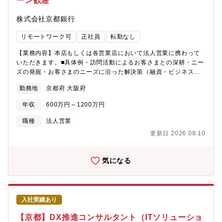
ーン歓迎
株式会社京都銀行
リモートワーク可
正社員
転勤なし
【業務内容】本店もしくは各営業店において法人営業に携わって
いただきます。■具体例・訪問活動によるお客さまとの深耕・ニー
ズの発掘・お客さまのニーズに沿った解決策（融資・ビジネスマ
ッチング・M&A・事業承継・DX支援・海外進出支援）等の提案・
勤務地
京都府 大阪府
コンサルティング※配属はご経験・適性に応じて行います。基本
的にお住まいから1時間以内圏内にて就業可能です。【募集部門】
年収
600万円～1200万円
本店・もしくは各支店での配属 【同ポジションの魅力】地域の中
小企業様に対して長期的な成長に根差した支援を提案可能。経営
職種
法人営業
者とも距離近く、「自分だからこそ出来る」支援を行うことが可
更新日 2026.08.10
能。バンカーとして非常に魅力的な環境です。 【事業の特徴】当
行では、「広域型地方銀行」を標榜した広域化戦略を推進してき
たことにより、店舗ネットワークが近畿2府3県（京都府、大阪
気になる
府、滋賀県、兵庫県、奈良県）、愛知県、東京都にまで広がり、
各店舗がそれぞれの地域を「地元」とする地域に根ざした活動を
展開しております。【事業の強み】・預金、譲渡性預金…これま
での歴史から、挑戦し続けることにより、全国の地銀トップ10に
入社実績あり
入るまで成長しています。・店舗数…2000年以降、店舗は50ヶ店
以上新設し、全国174ヶ所とネットワークを拡充しています。・連
【京都】DX推進コンサルタント（ITソリューショ