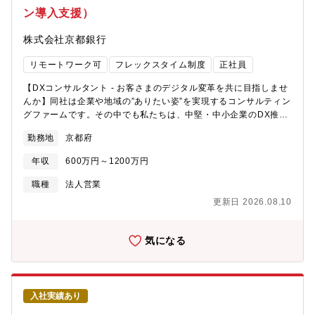
結自己資本比率…国内基準12.56％と、法令に定められている健全
ン導入支援）
な基準である4％を大きく上回っています。・格付け…安全性、健
全性を示す格付けランクで、株式会社格付投資情報センターA、ス
株式会社京都銀行
タンダード＆プアーズ社A-と、上位に位置する格付けを取得して
います。【現在の挑戦】京都府は、都道府県内企業に占める創業
リモートワーク可
フレックスタイム制度
正社員
100年を超える老舗企業の割合が全国トップクラスであると同時
に、世界から注目されるベンチャー企業が集まる非常に魅力的な
【DXコンサルタント - お客さまのデジタル変革を共に目指しませ
エリアです。京都銀行は、そんな魅力的な特徴を持つエリアでお
んか】同社は企業や地域の”ありたい姿”を実現するコンサルティン
客様と共に成長し、名だたる京都企業からの良質な配当金収入も
グファームです。その中でも私たちは、中堅・中小企業のDX推進
あり、株式含み益が地方銀行内でトップクラスとなっておりま
を支援しており、日々の業務の中で、京都銀行のお客さまに対す
す。当行の一番の強みはリスクに対応し得る強固な財政基盤であ
勤務地
京都府
るDXのニーズに応え、より良い未来をお客さまと”共創”していま
り、銀行に求められる役割が多様に変化する中でお客様に多様な
す。特に、最先端のSaaSツールを中心としたITソリューションを
ソリューションをご提案するべく、新たな挑戦を起こしていきま
年収
600万円～1200万円
オーダーメイドで提供し、導入後の伴走支援による”お客様の成功
す。2023年10月に京都フィナンシャルグループを設立し、既存グ
体験”を通じ、顧客のビジネス変革までをサポートしています。
職種
法人営業
ループ会社の事業再構築や新しい事業会社の設立、さらに他社の
【募集背景】2023年11月の事業立ち上げ以来、私たちは急速に成
買収など、グループストラクチャーの強化を通じたシナジー効果
更新日 2026.08.10
長を遂げています。しかし、その成長に伴う課題解決と今後の更
発揮を目指して、新たな挑戦を続けています【定年】定年60歳
なるサービス提供の拡大に向け、新たな人財を募集しています。
（定年再雇用後、65歳の応答年度末まで勤務継続可能）銀行＝店
このチャレンジングな環境で共に成長していける志のある方を求
気になる
舗削減のイメージもあるかと思いますが当行はお客様の接点は非
めています。 【業務内容】・顧客のDXニーズの把握、課題の明確
常に重要であるとらえており、中途採用も積極的に継続して参り
化と優先順位の設定・ITソリューションの構築支援、及び活用支
ます。バンカーとして腰を据えて長く働きたい方是非応募下さ
援日常的に地域のお客さまと強固な関係性を築きあげてきた”我々
い。【中途採用比率】銀行経験者に限らず、様々な経験を有する
だからこそできるDX支援”があります。ぜひ私たちと、中堅・中小
多様な人財の採用に向けて、経験者採用を積極的に実施してきて
入社実績あり
企業に対するデジタル化支援を通じた、地域経済活性化の実現を
おり、採用者に占める比率は、2024年度に20％となっていま