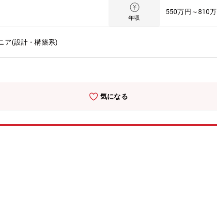
ワーク全体像を把握し、業務を推進・技術の観点?FireWall、ルー
550万円～810
だけでなくセキュリティの知識も必要となるためネットワーク設計を通
年収
の?連の対応（ハードウェアの選定、OSセットアップ、仮想環境の構築）・
継、ファイル、データベース、AP）の構成に関する知識やスキルの向上・
ニア(設計・構築系)
バ・クラウドの両面のスキルアップ・各事業部とサーバ構成や保守に関
ド・AWSでの環境構築、保守作業 基本的には内製で進めるため、A
極的にチャレンジが出来る環境・全社AWS環境の統制管理の取り組みも
社で活用される情報システムやシステム基盤の課題解決のために各事業
階から入るため裁量権の大きさとやりがいを感じられるポジションです
気になる
日程度。日帰り～２、３泊程度。今後海外出張も可能性あり。海外訪問
5％、海外拠点約34ヶ所