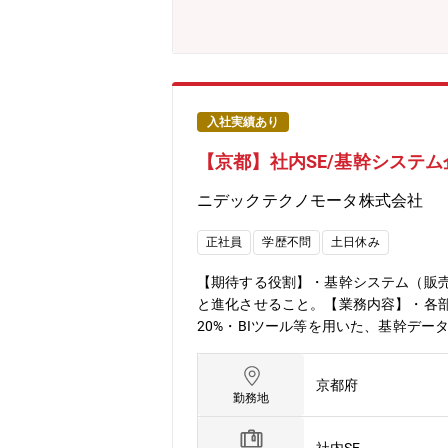
入社実績あり
【京都】社内SE/基幹システ
ニデックテクノモータ株式会社
正社員
学歴不問
土日休み
【期待する役割】・基幹システム（販売
と進化させること。【業務内容】・各部
20%・BIツール等を用いた、基幹デ
【組織構成】情報システム部第1グルー
在籍。第2グループ（九州）: ERP運
京都府
雇用65歳までとなりますが、役職定
勤務地
だけます。【同社について】世界No.
なポジションを占めており、海外への