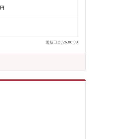
タ、スイッチ、無線など、技術的にも幅広
万円
してセキュリティに関するスキルアップ
幅広い各種サーバ（ActiveDirec
オンプレミスサーバのクラウド化を進めて
してやりとりを行うため、多くの部門の
WSの知識・スキルの向上が可能・新し
更新日 2026.06.08
始めているため、会社全体を対象とした
部のIT担当の方とディスカッションを
。【出張について】出張先は国内外の村
先：台湾、中国など主要拠点を中心にそ