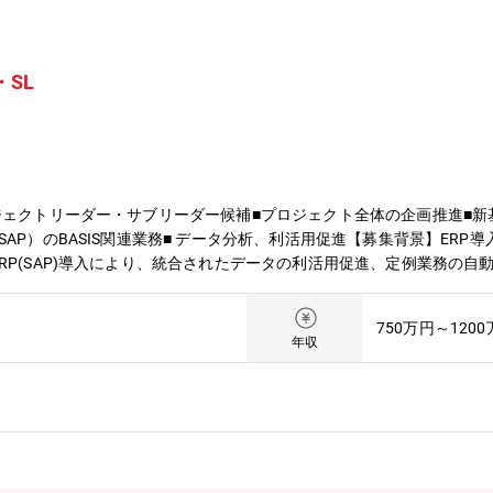
・SL
ジェクトリーダー・サブリーダー候補■プロジェクト全体の企画推進■新
AP）のBASIS関連業務■ データ分析、利活用促進【募集背景】ER
RP(SAP)導入により、統合されたデータの利活用促進、定例業務の
頂きます。【出張頻度】出張先は村田機械グループ国内外拠点3～5日/月
達・会計領域への導入を進めています。全社横断の取り組みであり同社
750万円～120
外部ベンダーに委託している業務もありますが、人財を確保することで
年収
なポジションをお任せしていく予定であり、キャリアアップの実現が可
、仕事に真摯に取り組める方・最低限のコミュニケーションが取れる方