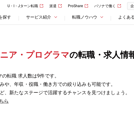
U・I・Jターン転職
派遣
ProShare
パソナで働く
企
を探す
サービス紹介
転職ノウハウ
よくあ
ジニア・プログラマ
の転職・求人情
マの転職 求人数は9件です。
みや、年収・役職・働き方での絞り込みも可能です。
ど、新たなステージで活躍するチャンスを見つけましょう。
ちら