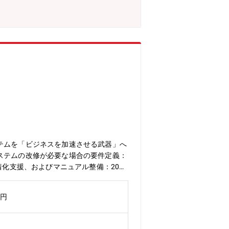
テムを「ビジネスを加速させる武器」へ
ステムの改修が必要な場合の要件定義：
着化支援、およびマニュアル整備：20%
ロー）を担当。京都に2名、福井に3名が
在籍。【同社で働く魅力】定年60歳、再
万円
ので、長期的にキャリアを形成していた
に於いても、事業分野として非常に重要
し、エアコン用ブラシレスDCモータに