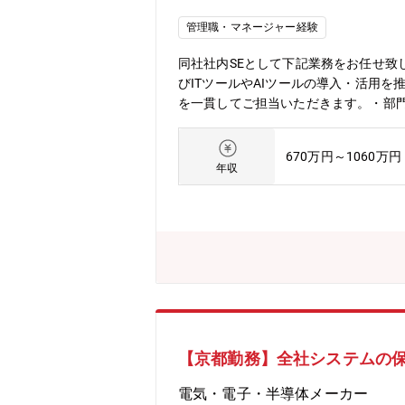
管理職・マネージャー経験
同社社内SEとして下記業務をお任せ致
びITツールやAIツールの導入・活用
を一貫してご担当いただきます。・部門
ベンダーを交え、ツールやソリューション
対象としています。【想定している具
670万円～1060万円
部の役割と業務状況＞国内外の子会社を
年収
どまらず、システムを活用して効率化
海外子会社を含めて統一されたシステム
対する期待も高く、社内の他部門からの
ジタルトランスフォーメーション）の推
ツールとして活用して業務改革や効率化
み込まれているものが増え、簡単に利用
価値の創出という面で競争力を失う可能
すが、全社的にこれらを積極的に活用、
名、40代3名、50代5名、60代1
【京都勤務】全社システムの
を担当する第二グループ第二グループの
兼務将来、AIやDXに関する業務・人員が
電気・電子・半導体メーカー
MicrosoftAzure・SAP S4/HANA（