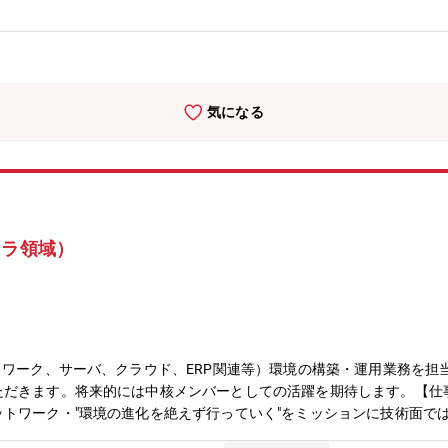
ています。高い技術力と品質を備えたより良い製品を生み出すことによ
気になる
フラ領域）
トワーク、サーバ、クラウド、ERP関連等）環境の構築・運用業務を担
ただきます。将来的には中核メンバーとしての活躍を期待します。【仕
トワーク・"環境の進化を絶えず行っていく"をミッションに技術面で
SD-WAN、ネットワーク作業の自動化等・全社的な観点?WAN、LA