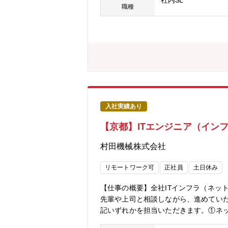
社内SE
おいては、世界トップシェアを獲得し
職種
ます。
入社実績あり
【京都】ITエンジニア（イン
村田機械株式会社
リモートワーク可
正社員
土日休み
【仕事の概要】全社ITインフラ（ネッ
先輩や上司と相談しながら、進めてい
記いずれかを担当いただきます。①ネッ
術を社内へ展開 →ゼロトラスト導入、