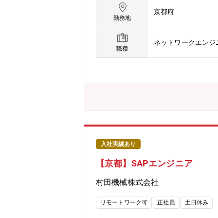
環境をみているため、会社としてのネット
京都府
く習得することも可能・ネットワーク
勤務地
も可能②サーバ・サーバ導入から保守まで
tory、DNS、プロキシ、パッチ中
ネットワークエンジ
いこうとしており、オンプレミスサー
職種
人との接点を持ち、業務を推進③クラウ
いサービスの検証、評価、導入にも積
運用が可能【仕事のやりがい・魅力】全
したり、現場へのヒアリングを行う段
田機械グループ拠点。国内は月3～5
の他拠点も（ご参考）海外売上比率約7
入社実績あり
【京都】SAPエンジニア
村田機械株式会社
リモートワーク可
正社員
土日休み