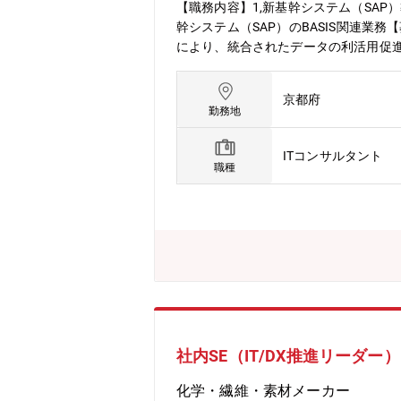
【職務内容】1,新基幹システム（SAP）導
幹システム（SAP）のBASIS関連業
により、統合されたデータの利活用促
【出張頻度】出張先は村田機械グループ
の導入を進めています。全社横断の取り
京都府
託している業務もありますが、人財を
勤務地
お任せしていく予定であり、キャリアア
り組める方・最低限のコミュニケーシ
ITコンサルタント
職種
社内SE（IT/DX推進リーダー
化学・繊維・素材メーカー