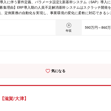
入に伴う要件定義、パラメータ設定2,新基幹システム（SAP）導入に伴うアドオン
務【募集理由】ERP導入期の人員不足解消基幹システムはスクラッチ開発を基
進、定例業務の自動化を実現し、事業環境の変化に柔軟に対応できるシ
国内外拠点3～5日/月、2泊3日/回 程度【採用背景】現在、一部事業
組みであり当社において非常に重要なプロジェクトです。SAP導入の
590万円～860
確保することで内製化を進めていく予定です。ご経験をお持ちの方はプ
年収
ップの実現が可能です。【募集部門】ITソリューション本部【求める
ョンが取れる方
気になる
）【滋賀/大津】