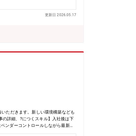
り、空調・産業分野の発展に貢献してい
更新日 2026.05.17
当いただきます。新しい環境構築なども
事の詳細、?につくスキル】入社後は下
はベンダーコントロールしながら最新技
N、インターネット等全社のネットワーク