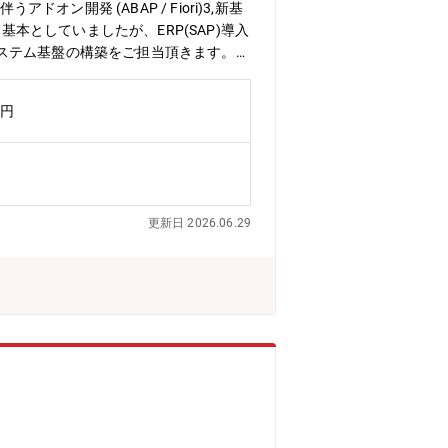
開発 (ABAP / Fiori)3,新基
本としていましたが、ERP(SAP)導入
ステム基盤の構築をご担当頂きます。
部の生産・販売領域と調達・会計領域へ
経験者が少ないため、外部ベンダーに委
万円
ロジェクトにおいて重要なポジションを
人材】・やる気があり、仕事に真摯に取
更新日 2026.06.29