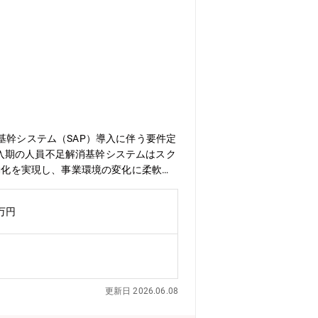
基幹システム（SAP）導入に伴う要件定
P導入期の人員不足解消基幹システムはスク
自動化を実現し、事業環境の変化に柔軟に
、2泊3日/回 程度【採用背景】現
において非常に重要なプロジェクトで
0万円
内製化を進めていく予定です。ご経験を
能です。【募集部門】ITソリューショ
更新日 2026.06.08