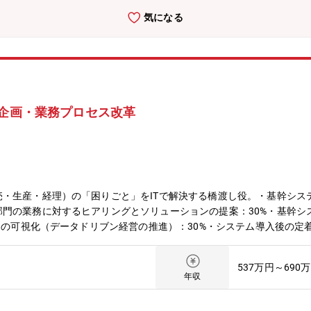
気になる
ム企画・業務プロセス改革
・生産・経理）の「困りごと」をITで解決する橋渡し役。・基幹シス
門の業務に対するヒアリングとソリューションの提案：30%・基幹シ
ータの可視化（データドリブン経営の推進）：30%・システム導入後の定
プ（京都・福井）: 企画、設計開発領域、情報基盤（M365、ワークフ
用保守、情報セキュリティを担当。管理職（次長）1名とその下に2名が
537万円～690
年はありません。年齢だけの理由による降格や給与ダウンはありません
年収
1の総合モーターメーカーニデックのグループ会社です。同グループ内
積極的な展開を続けています。家電用モータ、及び産業用モータに特化