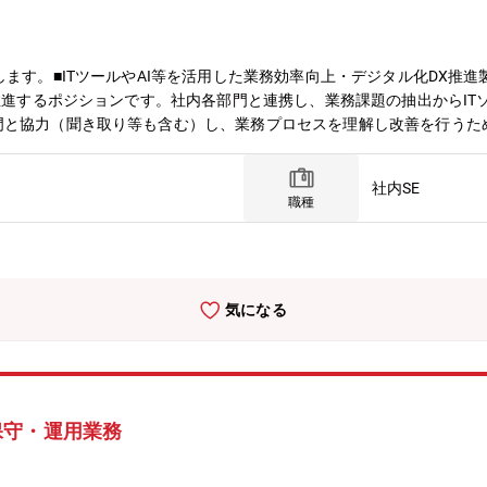
します。■ITツールやAI等を活用した業務効率向上・デジタル化DX推
を推進するポジションです。社内各部門と連携し、業務課題の抽出からI
と協力（聞き取り等も含む）し、業務プロセスを理解し改善を行うため
の選定、導入を行う。※一般的なAI（ChatGPTやCopilotなど）
体な業務例】・生産計画策定の効率化や自動化・特許などの知的財産情
社内SE
含むグループ全体のITシステムの企画・導入・運用・保守を担当して
職種
や自動化、セキュリティ向上を図ることに注力しています。会計やSCM
で運用されており、会社の業務を支える非常に重要な役割を果たしてい
相談や対応も多岐にわたります。【募集背景】同社では、中期経営計画「
進を掲げています。これに伴い、デジタル化やIT、AIの活用に関する
気になる
を進める人材が必要となっております。近年、AIツールは対話形式で
できるようになってきました。これからの時代、AIを活用しない企業
性があります。すでに一部の部門や社員がデジタル化やIT活用を進め
推進していくため人材を募集しております。【組織構成】情報システム部
名）部には２つのグループがあり。ネットワークやサーバ等の管理を行う第
保守・運用業務
組織構成（今回配属予定先） グループ員 10名 （20代2名、30
増えた場合、独立したグループを編成します。【同社で導入している主なシステム
会計分野）