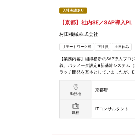
入社実績あり
【京都】社内SE／SAP導入PL
村田機械株式会社
リモートワーク可
正社員
土日休み
【業務内容】組織横断のSAP導入プロ
義、パラメータ設定■新基幹システム（S
ラッチ開発を基本としていましたが、E
対応できるシステム基盤の構築をご担当
在、一部事業部の生産・販売領域と調
京都府
す。SAP導入の経験者が少ないため、
勤務地
お持ちの方はプロジェクトにおいて重要
ン本部【求める人材】・やる気があり
ITコンサルタント
職種