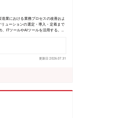
進製造業における業務プロセスの改善およ
Tソリューションの選定・導入・定着まで
、ITツールやAIツールを活用する。・
や全社的な事務関連、業務システムなどを
報の検索・調査の効率化＜情報システム
います。単なるシステム導入や運用にと
（生産・在庫・販売等）のシステムは、
更新日 2026.07.31
ます。ITによる業務効率化やAI活用に
EGP2028」の一環として、DX（デ
社内の他部門からの相談に対応し、ITを
使えるものや、ソフトウェアに自然に組
は、業務のスピードや効率向上、新しい
、AIツールも使用して成果を上げていま
部員 20名 （20代4名、30代7
一グループと業務システムなどのアプリ
代4名、40代2名、50代2名）※1名
】・MicrosoftOffice365・