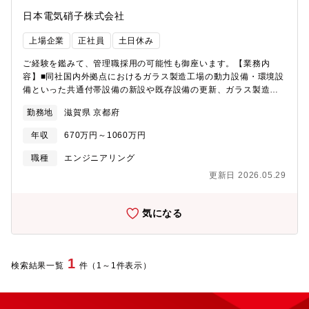
日本電気硝子株式会社
上場企業
正社員
土日休み
ご経験を鑑みて、管理職採用の可能性も御座います。【業務内
容】■同社国内外拠点におけるガラス製造工場の動力設備・環境設
備といった共通付帯設備の新設や既存設備の更新、ガラス製造設
備の付帯設備の新設や既存設備の更新といったプラントエンジニ
勤務地
滋賀県 京都府
ア業務。■計画・設計・積算・見積取得精査・施工管理が主な業務
となります。■特に既存の共通付帯設備への省エネ・省資源に関し
年収
670万円～1060万円
ての改善の計画提案、設備化の業務を強化していく予定です。■若
手エンジニアへの技術指導者としての役割も期待しています。※
職種
エンジニアリング
担当業務はご経験に基づいて決定いたします。【募集背景】国内
更新日 2026.05.29
外拠点での事業戦略に対し、プラント設備設計と設備化対応に応
える人材を補充して組織力向上を図ります。また、カーボンニュ
ートラル実現に向けた設備改善を推進していくため、即戦力にな
気になる
っていただける方を募集します。
1
検索結果一覧
件（1～1件表示）