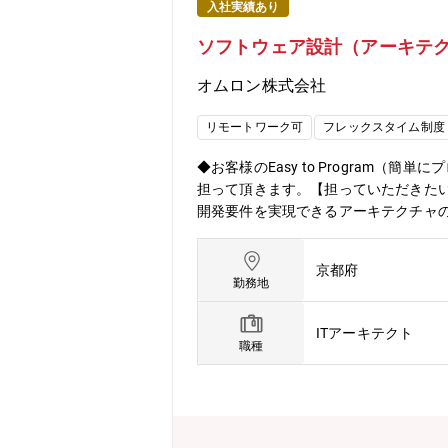
入社実績あり
ソフトウェア設計（アーキテ
オムロン株式会社
リモートワーク可
フレックスタイム制度
◆お客様のEasy to Program
担って頂きます。【担っていただきたい
開発要件を実現できるアーキテクチャの検
ケース分析、状態遷移・シーケンス・デ
り現場は、熟練技術者の高齢化、人財不
京都府
レーションなどDX技術やネットワー
勤務地
指しています。我々と一緒に、「製造
集しています（制御機器の開発経験は問
ITアーキテクト
動化を進めることで、製造業が直面す
職種
ます。■事業への貢献お客様と一緒に
自身のキャリアの成長・製造業DXの最
で、社内外でのテックリーダとして活躍
フラ：AWS、Azure・UMLツール：Ente