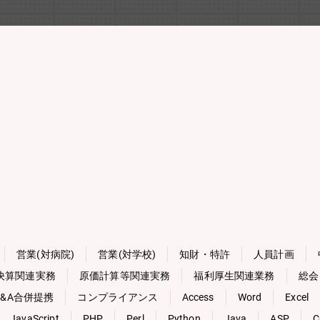
営業(対病院)
営業(対学校)
知財・特許
人員計画
決算関連実務
原価計算等関連実務
福利厚生関連業務
総会
M&A合併提携
コンプライアンス
Access
Word
Excel
JavaScript
PHP
Perl
Python
Java
ASP
C