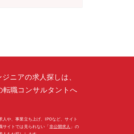
ションセンタ 開発部同部門は、PLCを中心と
（Docker、ハイパーバイザ）、映像
の高い職場を目指しています。・20代を
リア形成が可能です（e-learning補
別に関係なく育児休業が取りやすい、非
世界や日本の製造業が抱える深刻な問題
仮想化、生成AI、AIエージェント・
キャリア開発・スキルアップを図ること
長の機会を得ることができます。【求め
して開発に取り組む方
ンジニアの求人探しは、
の転職コンサルタントへ
。
求人や、事業立ち上げ、IPOなど、サイト
職サイトでは見られない「
非公開求人
」の