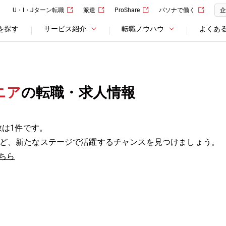
U・I・Jターン転職
派遣
ProShare
パソナで働く
企
を探す
サービス紹介
転職ノウハウ
よくあ
ニア
の転職・求人情報
数は1件です。
ど、新たなステージで活躍するチャンスを見つけましょう。
ちら