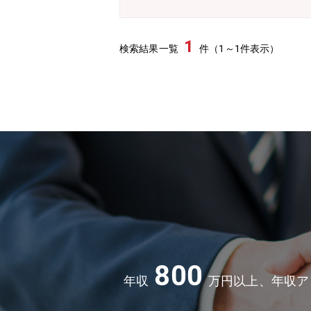
管理・Jira / Redmine / Sl
した制御機器の技術開発を担う部門であり
活用などの技術をPLC・開発環境に搭
1
検索結果一覧
件（1～1件表示）
中心とした若いチームです。・1on1や面
助、資格取得時の報償の制度あり。職
常に働きやすい職場です。【本ポジシ
（高齢化・人財不足・生産性向上など）
マルチエージェントなど、現在注目さ
ができます。■キャリアと成長の機会
る人物像】■チームワーキングに喜びを
800
年収
万円以上、年収ア