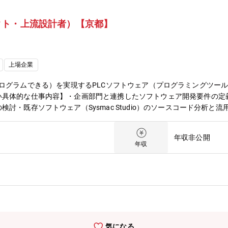
クト・上流設計者）【京都】
上場企業
（簡単にプログラムできる）を実現するPLCソフトウェア（プログラミング
具体的な仕事内容】・企画部門と連携したソフトウェア開発要件の定義
討・既存ソフトウェア（Sysmac Studio）のソースコード分析と
ータフロー・クラスの諸設計）・PoC開発（RAPID開発）【募集背景
足、属人化した開発に起因した低い開発生産性、など深刻な課題に直面
年収非公開
ク技術を活用し、製造業のお客様の開発生産性向上を通じて、世界や日
年収
業DX」の推進を通じて製造業をより良くしていきたい、という想いを
いません）。【具体的な仕事内容に対しての期待する成果】■製造業・
る深刻な問題（熟練技術者の高齢化、人財不足、属人化した開発に起因
課題解決をすることで、お客様の事業拡大に貢献し、結果、自社のコン
前線で、社会的意義のあるPLCプログラム開発の自動化に関わること
できる可能性があります【使用する開発言語・ソフト・装置/機器等】
rpriseArchitect・プログラミング：C++/C#・解析ツール：Coveri
気になる