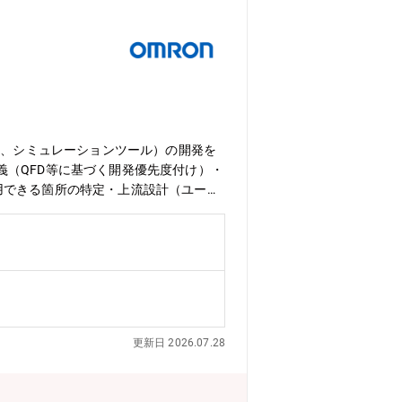
ツール、シミュレーションツール）の開発を
（QFD等に基づく開発優先度付け）・
流用できる箇所の特定・上流設計（ユース
】■日本の製造業を始めとするモノづく
しています。我々は、生成AIやシミュ
本の製造業をより良くしていくことを目
持った方を、業界・企業問わず幅広く募
社会への貢献PLCプログラム開発の自
した低い開発生産性）の解決に貢献でき
トローラ事業拡大に貢献できます。■ご
更新日 2026.07.28
ができます・同社での経験を積むこと
■ 開発環境・使用言語・クラウドイン
ty・コード管理：Git■ プロジェクト・タスク