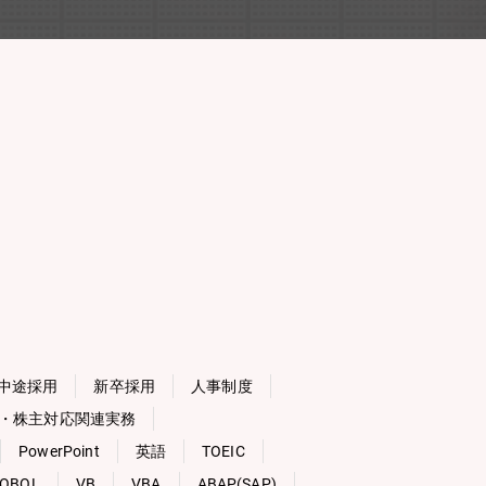
中途採用
新卒採用
人事制度
・株主対応関連実務
PowerPoint
英語
TOEIC
OBOL
VB
VBA
ABAP(SAP)