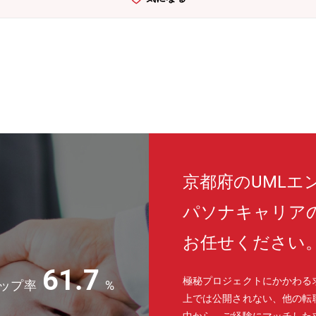
ack など■ その他・O365【組織構成】■商品事業本部 テクノロジーイノベー
、20代を中心とする10名弱の若いチームです。特に、生成AI、仮想化
載する技術の開発を行っています。■我々は、業界No1の心理的安全性
接を通じて、ご自身のWILLの表出を大事にする職場です。・ご自身のキャ
場内での勉強会あり）。・業務状況に応じたメリハリのある働き方、性
ョンの魅力】■世界・日本の製造業をより良くする、に貢献できます・
の解決に貢献できます。■技術的挑戦と最先端技術への関与ができます・
れている技術に挑戦できます。・これらの技術開発を通じて、ご自身の
があります・技術志向の若手メンバーと共にご自身のキャリア形成・成
感じる方■新しい技術に興味を持ち、チャレンジしていく方■自ら率先
京都府のUMLエ
パソナキャリア
お任せください
61.7
極秘プロジェクトにかかわる
ップ率
%
上では公開されない、他の転