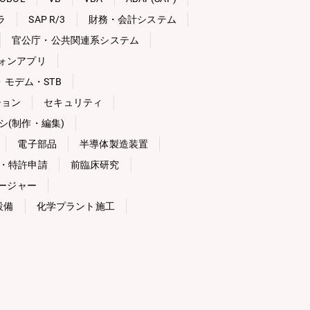
ラ
SAP R/3
財務・会計システム
官公庁・公共関連系システム
ォンアプリ
モデム・STB
ション
セキュリティ
シ(制作・編集)
電子部品
半導体製造装置
・特許申請
前臨床研究
ージャー
設備
化学プラント施工