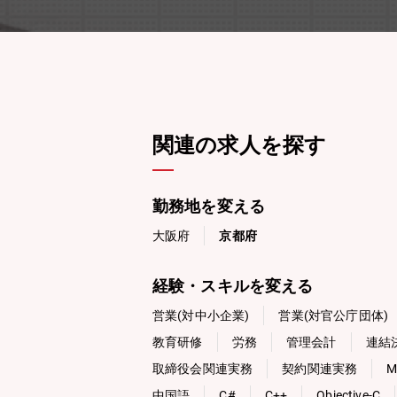
関連の求人を探す
勤務地を変える
大阪府
京都府
経験・スキルを変える
営業(対中小企業)
営業(対官公庁団体)
教育研修
労務
管理会計
連結
取締役会関連実務
契約関連実務
中国語
C#
C++
Objective-C