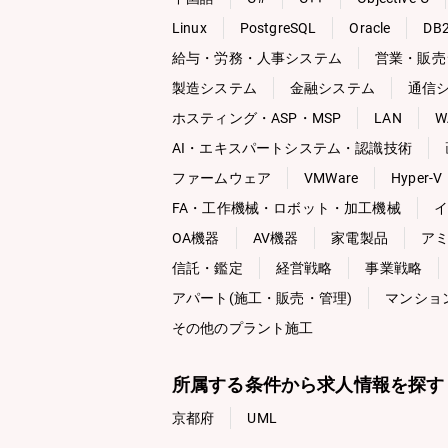
Linux
PostgreSQL
Oracle
DB
給与・労務・人事システム
営業・販売
製造システム
金融システム
通信
ホスティング・ASP・MSP
LAN
W
AI・エキスパートシステム・認識技術
ファームウェア
VMWare
Hyper-V
FA・工作機械・ロボット・加工機械
イ
OA機器
AV機器
家電製品
ア
信託・鑑定
経営戦略
事業戦略
アパート(施工・販売・管理)
マンショ
その他のプラント施工
所属する条件から求人情報を探す
京都府
UML