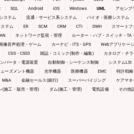
2
SQL
Android
iOS
Windows
UML
アセンブ
システム
流通・サービス系システム
バイオ・医療システム
システム
ER
SCM
CRM
CTI
DWH
スマートフ
AN
ネットワーク監視・管理
ルーター・ハブ・スイッチ・TA・
画像音声処理・ゲーム
カーナビ・ITS・GPS
Webアプリケー
CSS・CSS3
雑誌・コミック(制作・編集)
カタログ・チラ
ンバータ・電源装置
自動制御・シーケンス制御
システムLSI
ミューズメント機器
光学機器
医療機器
EMC
特許戦略
M&A
金融セールス(銀行)
スーパーバイジング
ケアマネ
ン(施工・販売・管理)
ダム(施工・管理)
電気設備
その他