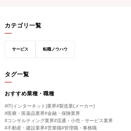
ないという方も多いはずです。 そこで本記
くありません。 本記事では、パソナキャリ
事では、「ハイクラス転職における年収の目
アでの支援実績をも
安」を、職種や年代なども踏まえて紹介しま
動向から狙うべき企
カテゴリ一覧
す。年収を上げるために必要なスキルや、内
キル・実績、転職を
定後の年収交渉を成功させるポイントについ
を解説します。
ても解説しますので、ぜひハイクラス転職を
実現させるための参考にしてみてください。
サービス
転職ノウハウ
タグ一覧
おすすめ業種・職種
IT(インターネット)業界
製造業(メーカー)
医療・医薬品業界
金融・保険業界
コンサルティング業界
流通・小売・サービス業界
不動産・建設業界
営業職
管理職・事務職