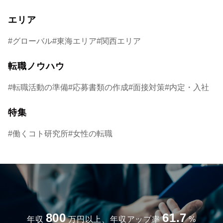
エリア
グローバル
東海エリア
関西エリア
転職ノウハウ
転職活動の準備
応募書類の作成
面接対策
内定・入社
特集
働くコト研究所
女性の転職
800
61.7
年収
万円以上、年収アップ率
%