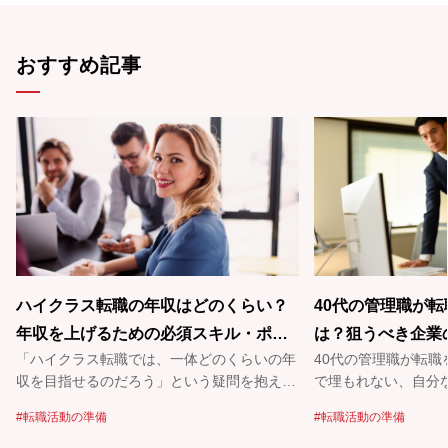
おすすめ記事
ハイクラス転職の年収はどのくらい？
40代の管理職が
年収を上げるための必須スキル・ポイ
は？狙うべき企業
「ハイクラス転職では、一体どのくらいの年
40代の管理職が転
ントも解説！
ルを解説！
収を目指せるのだろう」という疑問を抱えて
で埋もれない、自分
いる方もいるかもしれません。「ハイクラ
をどう伝えるかが鍵
転職活動の準備
転職活動の準備
ス」という言葉からなんとなく年収の高さは
するハイクラス求人
イメージできるものの、具体的な金額は知ら
秀な方でも複数社で