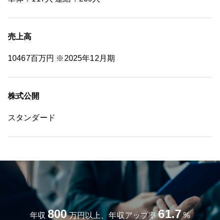
売上高
10467百万円 ※2025年12月期
株式公開
スタンダード
800
61.7
年収
万円以上、年収アップ率
%