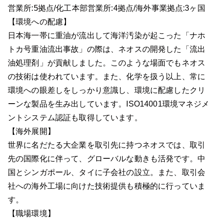
営業所:5拠点/化工本部営業所:4拠点/海外事業拠点:3ヶ国
【環境への配慮】
日本海一帯に重油が流出して海洋汚染が起こった「ナホ
トカ号重油流出事故」の際は、ネオスの開発した「流出
油処理剤」が貢献しました。このような場面でもネオス
の技術は使われています。また、化学を扱う以上、常に
環境への眼差しをしっかり意識し、環境に配慮したクリ
ーンな製品を生み出しています。ISO14001環境マネジメ
ントシステム認証も取得しています。
【海外展開】
世界に名だたる大企業を取引先に持つネオスでは、取引
先の国際化に伴って、グローバルな動きも活発です。中
国とシンガポール、タイに子会社の設立。また、取引会
社への海外工場に向けた技術提供も積極的に行っていま
す。
【職場環境】