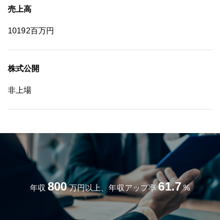
売上高
10192百万円
株式公開
非上場
800
61.7
年収
万円以上、年収アップ率
%