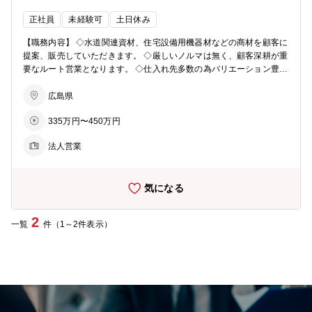
仕入先との折衝→外回り ・日中…客先事務所、現場等を訪問し、商品
提案や受注商品の打ち合わせ→帰社 ・夕方…注文処理、見積もり作成
正社員
未経験可
土日休み
など→日報提出 ※見積もりや伝票処理は営業アシスタントと連携して
行います。 ※20時に見積や伝票の入力システムは自動でシャットダ
【職務内容】 ◇水道関連資材、住宅設備用機器材などの商材を顧客に
ウンされます。 ■評価制度：日報を1ヶ月トータルで集計し、一定水
提案、販売していただきます。 ◇厳しいノルマは無く、顧客深耕が重
準を満たせば認定試験を受ける権利が与えられます。試験に受かれば
要なルート営業となります。 ◇仕入れ先多数の為バリエーション豊富
レベル（5段階）認定され、レベルに応じた職能給が付与されます。
な商材を提案することが出来るのが営業の強みです。 ■職務の特徴：
また、所属部署が予算を達成すれば賞与にも反映されるため、モチベ
・営業先は、水道工事店（下請）、サブコン、工務店、リフォーム会
広島県
ーションアップにも繋がっています。 ■ビジョン：広島・山口に拠点
社、土木業者になります。9割は既存顧客で、基本ルート営業です。
が多く、スケールメリットが出せることを強みに、「地場に根付いて
335万円〜450万円
一人平均20～30社をご担当いただきます。 ・商品の提案から始ま
シェア拡大」を目指しております。
り、機器選定のアドバイス／見積もり／受注／納品までのスケジュー
法人営業
ル管理／アフターメンテナンスのフォローまで担当のお客様に対し一
貫した営業活動をお任せいたします。 ・同社で取り扱う建築資材や住
宅設備の商材は、工事がある限り必ず必要なものであるため不況の煽
気になる
りを受けにくく、業界の安定性があります。 ・入社後は1~2週間の研
修を通して商品知識や業務知識を身に付けていただきます。その後、
配属先にて業務をスタートします。能力や配属先の事情にもよります
2
一覧
件（1～2件表示）
が、早くて１～2ヶ月、遅くとも半年後には担当を持っていただく予
定です。 ・商品知識については、勉強会や先輩方のノウハウ伝授、営
業マニュアルがあるため、安心して業務に取組むことができます。 ■
1日のスケジュールの例： ・朝…メールチェック、問い合わせ対応、
仕入先との折衝→外回り ・日中…客先事務所、現場等を訪問し、商品
提案や受注商品の打ち合わせ→帰社 ・夕方…注文処理、見積もり作成
など→日報提出 ※見積もりや伝票処理は営業アシスタントと連携して