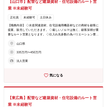
【山口市】配管など建築資材・住宅設備のルート営
業 ※未経験可
正社員
未経験可
土日休み
【職務内容】 ◇水道関連資材、住宅設備用機器材などの商材を顧客に
提案、販売していただきます。 ◇厳しいノルマは無く、顧客深耕が重
要なルート営業となります。 ◇仕入れ先多数の為バリエーション豊富
な商材を提案することが出来るのが営業の強みです。 ■職務の特徴：
・営業先は、水道工事店（下請）、サブコン、工務店、リフォーム会
山口県
社、土木業者になります。9割は既存顧客で、基本ルート営業です。
335万円〜450万円
一人平均20～30社をご担当いただきます。 ・商品の提案から始ま
り、機器選定のアドバイス／見積もり／受注／納品までのスケジュー
法人営業
ル管理／アフターメンテナンスのフォローまで担当のお客様に対し一
貫した営業活動をお任せいたします。 ・同社で取り扱う建築資材や住
宅設備の商材は、工事がある限り必ず必要なものであるため不況の煽
気になる
りを受けにくく、業界の安定性があります。 ・入社後は1~2週間の研
修を通して商品知識や業務知識を身に付けていただきます。その後、
配属先にて業務をスタートします。能力や配属先の事情にもよります
が、早くて１～2ヶ月、遅くとも半年後には担当を持っていただく予
定です。 ・商品知識については、勉強会や先輩方のノウハウ伝授、営
【東広島】配管など建築資材・住宅設備のルート営
業マニュアルがあるため、安心して業務に取組むことができます。 ■
1日のスケジュールの例： ・朝…メールチェック、問い合わせ対応、
業 ※未経験可