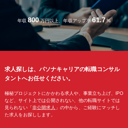
行います。 ※20時に見積や伝票の入力システムは自動でシャットダ
ウンされます。 ■評価制度：日報を1ヶ月トータルで集計し、一定水
準を満たせば認定試験を受ける権利が与えられます。試験に受かれば
800
61.7
レベル（5段階）認定され、レベルに応じた職能給が付与されます。
年収
万円以上、年収アップ率
%
また、所属部署が予算を達成すれば賞与にも反映されるため、モチベ
ーションアップにも繋がっています。 ■ビジョン：広島・山口に拠点
が多く、スケールメリットが出せることを強みに、「地場に根付いて
シェア拡大」を目指しております。
求人探しは、パソナキャリアの転職コンサル
タントへお任せください。
極秘プロジェクトにかかわる求人や、事業立ち上げ、IPO
など、サイト上では公開されない、他の転職サイトでは
見られない「
非公開求人
」の中から、ご経験にマッチし
た求人をお探しします。