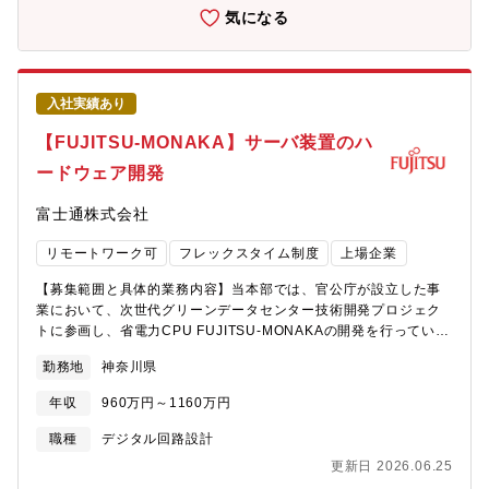
計）、評価等、一連の開発業務を担当いただきます。本ポジショ
気になる
生成AIによる人材・業務情報分析でデータドリブンンの人的資本
ンはサーバの一連のハードウェア開発を経験できる役割であり、
経営/人材ポートフォリオ運用を支援・プロジェクトのPMO：戦
将来的にはリーダ、マネージャーへとステップアップし、より広
略、業務、システム、AIを横断したプロジェクトの統括と推進・
い範囲での開発を担う人材として成長いただくことを期待してい
データサイエンス/AI構築：生成AIを活用した人材・業務情報の可
ます。【仕事の魅力・やりがい】・スーパーコンピュータ「富
視化・分析と各種施策を支援するAIの構築・AI分析基盤構築・運
入社実績あり
岳」を開発した技術者集団の一員として、最先端テクノロジを活
用：非構造データの統合・活用のためのAI分析基盤構築・運用
用した富士通のサーバ開発に携わることができます。・サーバの
【FUJITSU-MONAKA】サーバ装置のハ
【仕事の魅力・やりがい・キャリアパス】・特許出願済みの最先
仕様検討から出荷までの一連の開発業務を経験することができま
端の生成AI技術を活用し、“構想→実装→スケール”の全工程で業界
ードウェア開発
す。・海外ODM・EMSベンダを含む社外パートナーとの協業を通
を変革できる・戦略・業務・システム・AIの専門家と協働し、一
して、富士通のこれからのサーバー開発プロセスを共に立ち上げ
貫支援で真の成果にコミットできる・TMP本体のみならず派生サ
富士通株式会社
ていきます。【Role Group】Research & Development
ービスや各種施策の責任者候補として事業創造に挑戦できる・離
R&D【Role Family】Product Development プロダクト開発
職防止・エンゲージメント向上・生産性向上を同時に実現し、企
リモートワーク可
フレックスタイム制度
上場企業
【Role Specialism】Hardware Development ハードウェア開
業と社員双方に価値を生む社会的インパクトを実感できる・官公
発【Job Function】R&D【募集人数】1名【本部名】先端コンピ
庁案件や顧客との共同事業開発など多様なチャレンジフィールド
【募集範囲と具体的業務内容】当本部では、官公庁が設立した事
ューティング開発本部【組織としてのミッション】持続可能なデ
で経験を拡張できる
業において、次世代グリーンデータセンター技術開発プロジェク
ジタル社会を実現すべく、世界トップのテクノロジー開発に挑戦
トに参画し、省電力CPU FUJITSU-MONAKAの開発を行っていま
し、スピーディに新たなコンピューティングプラットフォームを
す。本FUJITSU-MONAKAやその後継CPUを採用したデータセン
創り上げる【募集背景と応募者へのメッセージ】開発規模の拡大
勤務地
神奈川県
ター/AIシステム向けサーバ装置のハードウェア開発（装置仕様開
に伴い、組織の強化のために募集をしています。本ポジションで
発）を担当いただきます。【個人に期待する役割やミッション】
はハードウェア開発のメンバー（サブリーダークラス）として、
年収
960万円～1160万円
FUJITSU-MONAKAを採用したサーバのシステムハードウェア
サーバの開発業務を仕様検討から出荷まで一気通貫で経験するこ
（プリント基板を含む装置全体のハードウェア）の装置仕様開発
職種
デジタル回路設計
とができるため、幅広い開発経験を積むことができます。【会社
リーダーとして、サーバの商品仕様を実現するための具体的な方
の魅力】■働き方について ・全社で年間80％以上の在宅勤務活用
更新日 2026.06.25
法を各仕様書に落とし込む業務を担います。ファームウェアとハ
率。 ・コアタイム無しのフレックスタイム制、子育て、介護、私