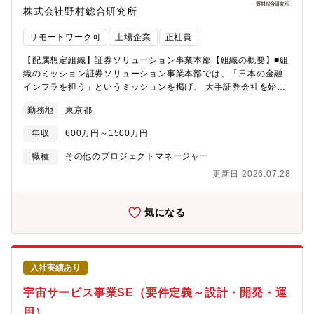
用・ハイブリッドサポート・コネクテッド自動車メーカー向けコ
株式会社野村総合研究所
いただくことを期待しています。お客さまの事業環境は大きな変
ネクティッドアプリ開発【期待役割】KDXIではKDDIとNRIの両社
化の中にあり、従来の延長で今後のあるべき姿を考えることが難
のシナジー効果を最大限に発揮するために、DXの得意パターン・
リモートワーク可
上場企業
正社員
しい状況にあります。これまでの業界・領域での豊富な経験を活
成功パターンを作り上げ、「型」として業種・業態を超えて横展
かし、さらにその経験に限らず新しい業界・領域へのチャレンジ
開していく戦略を進めています。ジョイントベンチャーとしての
【配属想定組織】証券ソリューション事業本部【組織の概要】■組
をも恐れない姿勢で、お客さまの期待に熱意をもって応えて頂く
更なる成長を目指して、顧客拡大を進めており、そのためにエン
織のミッション証券ソリューション事業本部では、「日本の金融
ことを期待しています。関西システムコンサルティング部(配属想
ジニアの採用を強化しています。ServiceNowを活用したソリュー
インフラを担う」というミッションを掲げ、 大手証券会社を始
定組織)では、お客さまのニーズに応じ、特定の領域に特化しない
ション提案・業務設計・システム構築、運用、ライセンス提供ま
め、証券会社の86社(2024年3月末時点）が利用する業界標準リテ
幅広いサービスを提供しており、お客さま経営層（CDO/CIO）と
勤務地
東京都
で、ワンストップでサポートしています。運用、セキュリティ、
ール証券業務向けシステムの提供から、証券会社の30社（2024年
ともに企業改革を実現するための役割をご担当頂きます。【携わ
プロジェクトマネジメントなど、お客様のビジネス上の課題は多
3月末時点）が利用するホールセール証券業務向けシステムや、
るビジネス】関西の製造・サービス業を中心に、社会課題など
年収
600万円～1500万円
岐にわたります。それらの課題の背景などをしっかりと捉えた上
リテール投資家へのアドバイスをサポートするシステムなど、証
様々なビジネス×デジタル・ITにかかわる案件や大規模なプロジェ
で、ServiceNowを活用し、ITSM、CSM、IRM、SecOps、SPM
券会社様が利用するITサービス全般を提供しています。 我が国に
職種
その他のプロジェクトマネージャー
クトに対し、開発PMではなく、お客様の立場でプロジェクトマネ
をお客様のビジネスに適用していくだけでなく、同時に省力化、
おいては「貯蓄から投資へ」の実現に向けて、金融サービスのさ
ジメント、さらにはITマネジメントに関連する業務に携わってい
更新日 2026.07.28
自動運用、セキュリティレベル向上、品質向上の実現を総合的に
らなる浸透と高い信頼性が求められており、 当事業が担う役割は
ただきます。
支援していくことが期待されています。【具体的な職務内容】ソ
今後も大きくなると考えております。当事業本部ではお客様案件
リューションコンサルタントとして顧客ニーズをヒアリング・理
の企画にコンサル的な上流工程から関わり、要件定義、設計開
気になる
解のうえで、ServiceNowの標準機能を最大限適用した業務設計、
発、システムデリバリー、保守までを一気通貫で請け負う体制と
開発、導入、および活用支援に係る下記業務をお任せします。
なっています。世界の大きな変化、DX化の加速の中で現在提供し
１、提案顧客課題・要望を伺い、背景まで理解し、ServiceNowを
ているサービスのさらなる成長、新たなソリューションの提供、
前提としたソリューション提案を行う・見積、提案書作成（構築
証券会社様と新たなビジネス・サービスの構築をスピード感もっ
入社実績あり
パートナーへの要求事項提示・見積内容精査含む）・顧客へのプ
て推進していくことが求められています。【募集職種の期待役
レゼンテーション２、ニーズのヒアリング顧客・ユーザーと直接
割】お客様のニーズに即したITソリューションの企画からシステ
宇宙サービス事業SE（要件定義～設計・開発・運
会話し、ニーズや現在の業務とその背景を理解するヒアリングし
ム構築、導入までを担う様々な案件がプロジェクトとして稼働す
用）
た結果をアウトプットし、顧客との認識齟齬が無いように合意す
る中で、現在稼働中もしくは今後稼働予定のプロジェクトの推進