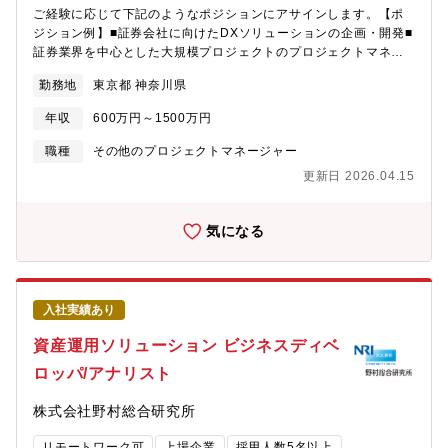
た共同利用型自賠責保険システム「e-JIBAI」やキャッシュレス決
ご経験に応じて下記のようなポジションにアサインします。【ポ
済サービスなどを提供しています。近年では、自動車のCASE動向
ジション例】■証券会社に向けたDXソリューションの企画・開発■
に対応したテレマティクス保険ITソリューションの提供をはじめ
証券業界を中心とした大規模プロジェクトのプロジェクトマネジ
として、DXソリューションへの取り組みを進めています。【会社
メント及びPMO■保険関連アプリケーション企画、設計、開発、
の魅力】■日系最大手シンクタンクであり、強力な顧客基盤やリソ
勤務地
東京都 神奈川県
プロジェクトマネジメント■保険会社に向けたDXの企画営業・コ
ースを保有しており、総合的な提案が可能です（時価総額上位50
ンサルティング、DXソリューションの企画・開発における業務支
社の90％がクライアントになります。）。■未来予測、社会提言か
年収
600万円～1500万円
援■銀行関連アプリケーション企画、設計、開発、プロジェクトマ
らコンサルティング、システム開発、アウトソーシングまで、超
ネジメント【業務内容例】■金融機関及び官公庁向けのITソリュー
職種
その他のプロジェクトマネージャー
上流から一気通貫でのサービス提供が可能です。■業界内でも年収
ション企画～構築、ITサービスの提供・フロントシステムソリュ
水準が高い企業であり、2022年全社平均年収は1200万を超えま
更新日 2026.04.15
ーション構築・DXを活用した新プラットフォームの企画構築・シ
す。年収アップが期待できる企業です。■競合他社の営業利益率
ステムコンサルティング、業務コンサルティング・PMO（プロジ
8％前後に対し、NRIは17,4％（2022年）と高い営業利益率を誇
ェクト・マネジメント・オフィス）・大規模保守エンハンス 【金
気になる
ります。■共同利用型サービスやアウトソーシング、システムのエ
融ITソリューションについて】NRIが最も精通する分野の一つが金
ンハンスメントなど、景気の影響を受けない安定した事業ドメイ
融です。創業以来、業界の変化を先取りしながら、金融ビジネス
ンを保有しており、業績も安定しています。■証券会社向けのデフ
にかかわる多くのお客様にソリューションを提供してきました。
ァクトスタンダードとなっている「STAR」システムなど、業界内
NRIが構築した仕組みの多くは、金融業界のインフラとして機能し
で高いシェアを持つITソリューションを複数保有しています。
入社実績あり
ています。【魅力】■日系最大手シンクタンクであり、強力な顧客
基盤やリソースを保有しており、総合的な提案が可能です（時価
資産運用ソリューション ビジネスディベ
総額上位50社の90％がクライアントになります。）。■未来予
ロッパ/アナリスト
測、社会提言からコンサルティング、システム開発、アウトソー
シングまで、超上流から一気通貫でのサービス提供が可能です。■
株式会社野村総合研究所
業界内でも年収水準が高い企業であり、2022年全社平均年収は
1200万を超えます。年収アップが期待できる企業です。■競合他
リモートワーク可
上場企業
採用人数5名以上