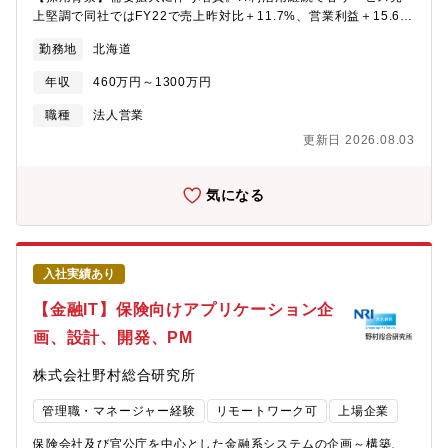
献できます。・若い年次から顧客と直接やりとりをし、信頼・案
上堅調で同社ではFY22で売上昨対比＋11.7%、営業利益＋15.6%
件を勝ち取ることが出来るポジションです。・複数のプロジェク
とコロナ禍一服後も高需要継続で売上成長率加速しております。
トに参加しながら、これまでの経験を活かしつつ、新しい領域で
勤務地
北海道
【職務内容】同社が提供する新しいクラウド基盤 「IIJ GIO」をベ
の経験を積んでいく事が可能です。・コンサルティングプロジェ
ースに、メール・セキュリティなどのマネージドサービスやネッ
クトだけでなく、顧客に常駐や出向といった形態で共同事業開発
年収
460万円～1300万円
トワークサービス、システムインテグレーションから運用に至る
に取り組むなど、多様な機会があります。
まで、お客様のあらゆるニーズに応えるソリューションを総合的
職種
法人営業
に提案します。★サービス例：クラウド型ネットワークインフラ
更新日 2026.08.03
「IIJ Omnibusサービス」（https://www.iij.ad.jp/biz/omnibus/）
┗お客様の業務スタイルや利用シーンに合わせた「デジタル・ワ
ークプレイス」支援【顧客について】大手企業・官公庁を中心に
気になる
約15,000社の直取引実績があり、業界TOP10企業に対する浸透率
が80~100%と各業界のリーディングカンパニーがお客様となりま
す。★こんなかたにおススメです■複数の自社ITソリューションの
営業経験を積みたい方■大手顧客に対して大規模な提案をしたい方
入社実績あり
■クラウド/AIといった最先端のITサービスの経験を積みたい方★魅
力■自社インフラ基盤×100種類を超える自社サービス日本で初め
【金融IT】保険向けアプリケーション企
てインターネットサービスを展開した同社は、国内最大規模のネ
画、設計、開発、PM
ットワーク基盤を独自構築しており、自社の基盤に幅広い自社サ
ービスを展開しております。そのため、専門性も身に着けなが
株式会社野村総合研究所
ら、同時にインフラからアプリ領域まで幅広い技術を身に着けら
れる環境です■15,000社を超える取引実績。数億以上の大規模案
管理職・マネージャー経験
リモートワーク可
上場企業
件に特化プライム案件比率は100％で、各業界のトップ10企業に
対する浸透率は80%を超えております。そのため、日本を代表す
保険会社及び官公庁を中心とした金融系システムの企画～構築、