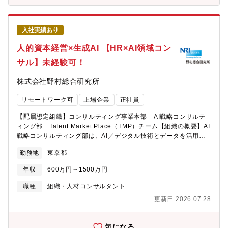
実行力を武器に、プロジェクト全体を支える存在へと成長してい
い合わせ対応、会議対応・研究開発計画、マイルストーン、成果
ただくことを期待しています。【募集背景】FUJITSU-MONAKA
目標に対する進捗管理・委託費・助成費等に関する予算執行管
を搭載したサーバの開発体制強化のため、プロジェクトマネジメ
理、費目管理、証憑管理・委託先、外部パートナーとの契約・進
ントチームにおいて、リーダを補佐しながら実務面でプロジェク
入社実績あり
捗・成果物管理【個人に期待する役割やミッション】本ポジショ
トを支えるサブリーダクラスの人材を募集しています。本募集で
ンでは、単なる事務業務にとどまらず、技術開発の内容を理解し
人的資本経営×生成AI 【HR×AI領域コン
は、現行のFUJITSU?MONAKAサーバ開発プロジェクトを支える
たうえで、プロジェクト全体の進行を支える役割を期待していま
とともに、将来的に予定されている後継CPU開発プロジェクトも
サル】未経験可！
す。特に、以下のミッションを担っていただきます。・国プロと
見据え、プロジェクト運営の現場力を底上げしていただける方を
して求められるルール、報告、予算管理を正確に実行する・技術
募集します。【配属組織】富士通研究所 先端コンピューティン
株式会社野村総合研究所
開発の進捗や課題を把握し、関係者にわかりやすく整理する・関
グ開発本部【組織としてのミッション】持続可能なデジタル社会
係機関に対して、プロジェクトの状況や成果を適切に説明できる
を実現すべく、世界トップのテクノロジー開発に挑戦し、新たな
リモートワーク可
上場企業
正社員
状態を整える・研究開発現場が本来の開発業務に集中できるよ
テクノロジープラットフォームを創り上げる。【会社の魅力】■働
う、管理・調整面から支援する・予算、スケジュール、成果物、
き方について ・全社で年間80％以上の在宅勤務活用率。 ・コアタ
【配属想定組織】コンサルティング事業本部 AI戦略コンサルテ
リスクを整理し、早期に課題を発見するLSI開発やAI技術の専門家
イム無しのフレックスタイム制、子育て、介護、私用問わず私生
ィング部 Talent Market Place（TMP）チーム【組織の概要】AI
そのものである必要はありませんが、技術者と会話し、内容を理
活に合わせた働き方が実現可能。 ・サテライトオフィスは1,900
戦略コンサルティング部は、AI／デジタル技術とデータを活用
解し、報告資料や管理資料に落とし込むことを重視します。【配
拠点で場所を選ばず勤務可。・ドレスコードの自由化や、活き活
し、企業の飛躍的成長を支える革新的経営モデルを構築する専門
属先】先端コンピューティング開発本部【組織としてのミッショ
勤務地
東京都
きと働くための社内カルチャーの変革にも積極的に取り組み中。
組織です。新規事業開発、営業・マーケティング改革、全社業務
ン】持続可能なデジタル社会の実現に向け、世界トップレベルの
■キャリアについて ・自律的なキャリア形成を推進し、グループ
改革、経営意思決定プロセス変革まで一気通貫で支援し、クライ
AIアクセラレーションを実現するNPU開発に挑戦し、新たなコン
年収
600万円～1500万円
全体でポスティング制度やFA制度が利用可能。 ・各部組織エンゲ
アント価値を最大化しています。TMPチームは、「生成AIで人的
ピューティングプラットフォームを創り上げる【募集背景と応募
ージメントを高める活動にも力を入れており、定着する職場環境
資本経営を革新する」ことをミッションとし、人材・業務の非構
職種
組織・人材コンサルタント
者様へのメッセージ】同社では、官公庁が推進する情報通信シス
の風土醸成が心がけられております。
造データをスキル・経験・意向を表現する“意思決定可能な情報”へ
テム事業内のプロジェクトの一環として、MONAKA-X NPUの開
更新日 2026.07.28
変換するAIエージェントを開発・展開。“構想→実装→スケール”を
発を推進しています。本プロジェクトは、国の研究開発事業とし
徹底し、クライアント各企業の人事戦略・施策・業務を深く理解
て進めるものであり、技術開発だけでなく、事業計画、予算管
したうえで、事業戦略と人材戦略を接続する“現場で使えるAI”を提
気になる
理、進捗管理、対外報告を含めた総合的なプロジェクトマネジメ