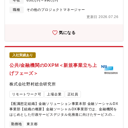
ョン推進、POC実施・小売企業におけるアルゴリズムを活用した
年収
630万円～990万円
のヒントを集積したオウンドメディア
ーダのもとで、工程・リスク・開発課題の管理と推進を中心とし
需要予測によるデータドリブン経営の実現支援・金融機関におけ
た実務を担っていただく役割です。本ポジションでは、日々の開
職種
その他のプロジェクトマネージャー
るアルゴリズムと生成AIを活用した新たな顧客プロファイル活用
発状況を具体的なタスクに落とし込み、管理・推進する現場の要
業務構築・製造業における、需要予測、販売計画、SCM計画、
更新日 2026.07.26
として活躍いただきます。【具体的な業務内容】・開発工程（設
PLMを統合した実務運用のコンサルティング・AIを活用したビジ
計・評価・試作・認証等）の進捗状況の把握・整理・各工程のタ
ネスモデルの高度化・非構造データの活用による業務の高度化
スク・マイルストーンの管理、進捗遅延の早期把握・開発中に発
気になる
【仕事の魅力・やりがい・キャリアパス】・業務改善ではなく事
生する技術的・日程的リスクの洗い出し、整理、管理・開発課題
業構造の再構築や、新規事業の立案、既存事業のデジタル化（構
の登録・更新・対応状況のトラッキング・関係部署と連携した課
造改革）のような抜本的PJに携われます。・業界専門性のあるコ
題解決に向けた調整・フォロー・課題・リスクの影響範囲や優先
ンサルタントやシステムコンサルタント、外部パートナーとの協
度整理、必要に応じたエスカレーション・工程移行判定会（フェ
業により大きな変革を提案できます。・民間企業だけでなく、官
入社実績あり
ーズ移行判定）の準備および運営・リーダ／サブリーダと連携し
公庁や社会の目線での提言ができます。・若い年次から顧客と直
た判定資料（進捗・課題・リスク）の作成・判定結果に基づくア
公共/金融機関のDXPM＜新規事業立ち上
接やりとりをし、信頼・案件を勝ち取ることが出来るポジション
クション整理、次工程に向けたフォローアップ【個人に期待する
です。・複数のプロジェクトに参加しながら、これまでの経験を
げフェーズ＞
役割やミッション】プロジェクトマネジメントチームの実務担当
活かしつつ、新しい領域での経験を積んでいく事が可能です。・
として、工程・リスク・開発課題を具体的に管理・推進し、プロ
コンサルティングプロジェクトだけでなく、顧客に常駐や出向と
株式会社野村総合研究所
ジェクトを前に進めることをミッションとしています。特に、各
いった形態で共同事業開発に取り組むなど、多様な機会がありま
開発フェーズにおける工程移行判定会を主体的に推進し、次工程
す。・システム上流やシステム導入ではなくビジネスのあり方を
リモートワーク可
上場企業
正社員
へ進めるための条件整理や論点整理を行い、判定可能な状態を作
議論します。・若手のうちからPJを任される事で飛躍的な成長を
ることが重要な役割です。進捗・課題・リスクを整理したうえ
実現できます。
【配属想定組織】金融ソリューション事業本部 金融ソーシャルDX
で、関係者の認識を揃え、必要な対応を着実に前に進めていくこ
事業部【組織の概要】金融ソーシャルDX事業部では、金融機関を
とが求められます。リーダおよびサブリーダの方針のもとで業務
はじめとした行政サービスデジタル化推進に向けたサービスの企
を進めますが、日常的な工程管理や課題対応については自ら考
画・開発を行っております。生活に密着した金融機関、行政機関
え、動き、状況を改善していく実行力を期待しています。開発現
勤務地
東京都
でのソーシャルDX（マイナンバーを用いた本人確認、電子申請、