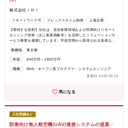
る３、要件定義・設計ServiceNowの標準機能をベースに新たな業
役として参画していただきたいと考えております。【具体的な職
株式会社ＩＨＩ
務をデザインServiceNowの標準機能を理解した上で、まずは標準
務内容】・500MMを超える大規模ITプロジェクトにおける次の内
機能ベースでの使い方をご提案し、どうしても標準機能で実現で
容 プロジェクトマネジメント 品質マネジメント ステークホ
リモートワーク可
フレックスタイム制度
上場企業
きない要件に対しては、開発方法を検討し説明・合意する４、導
ルダーマネジメント リソースマネジメント【プロジェクト
入ソリューション構築・テスト、教育、移行PM、PLとして顧客調
例】 証券業界向けの新規サービス導入や制度対応に関する大規
【期待する役割】当社は、安全保障領域および民間向けリモート
整から構築パートナーを含めた開発管理まで実施する５、活用支
模システム開発プロジェクトや業界横断ITソリューションサービ
センシング技術（主に衛星画像等）を活用したソリューションサ
援定着化・活用支援、データ分析支援、運用保守、エンハンス業
スの構築・運営を行っています。具体的には・大手金融機関現行
ービス事業を展開しています。宇宙空間から取得される多様なセ
務の推進【魅力点】プロジェクトマネジメントなどNRI流の開発手
システムのクラウドリフト・大手金融機関バックオフィスシステ
ンサーデータをもとに、ユーザの課題解決につながる情報をタイ
法のキャッチアップについては、NRIの研修プログラムに加えて、
ム再構築・金融業界横断の資金連携、担保ローンサービスの新規
勤務地
東京都
ムリーに提供することがミッションです。安全保障分野における
ベテランメンバーによるOJTや、NRI内の品質を守るための社内審
構築・政府系社会インフラサービスの新規構築・AIを活用した新
状況把握・監視ニーズから、民間企業のインフラ保全、災害対
査会議などに同席いただき、レビューのポイントなどの理解を深
しい開発手法によるシステム構築 など【仕事の魅力・やりが
年収
840万円～1400万円
応、農業・環境モニタリングなど、多様なユースケースへの展開
めることができます。
い・キャリアパス】証券ソリューション事業本部では、証券業界
を加速させています。本求人の所属部署は、こうした「安全保
職種
Web・オープン系プログラマ・システムエンジニア
に留まらず広く、金融機関や官公庁、地方自治体、事業会社を顧
障・民間向けリモートセンシングソリューションサービス事業」
客としています。重要な社会インフラの一つとなった政府のマイ
更新日 2026.06.19
全体の企画・運用を担う中核部門です。今回募集するポジション
ナンバーでは、制度設計段階から参画。関連するシステム・サー
では、このソリューションサービス事業全体を支えるシステムの
ビス・ソリューションを提供しております。業界のリーディング
設計・開発・運用を一貫して担っていただきます。事業責任者や
気になる
カンパニーを巻き込みながら、業界横断軸でのサービス企画も遂
企画担当と密接に連携しながら、要件整理～システム設計～開発
行しますので、社会的なインパクトや貢献度も高い仕事であるこ
～リリース後の運用・改善まで、サービスライフサイクル全体を
とも魅力です。日本のIT業界において主要な金融変革の各社のキ
見据えたエンジニアリングをリードいただく役割です。部署とし
ーパーソンとDXの技術を通じて渡り合えるこのポジションを取れ
ては、システムズ・エンジニアリングの観点を十分に取り入れた
るのはNRIならではであり、非常にエキサイティングなポジション
入社実績あり
開発プロセスがまだ確立途上であり、事業拡大に耐えうる「標準
であります。より大規模なシステム開発プロジェクトのマネジメ
化されたシステム開発・運用基盤」を整備していくことが重要な
防衛向け無人航空機(UAV)連接システムの提案・
ント経験を積むだけではなく、広範囲なキャリアを実現すること
テーマとなっています。【具体的には】入社後は、ソリューショ