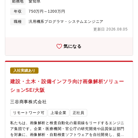
勤務地
愛知県
生活に合わせた働き方が実現可能。 ・サテライトオフィスは
年にかけて新規市場に向けて画像ソリューション事業を立ち上げ
め、それを実装してくことができます。＜社会的意義のある仕事
1,900拠点で場所を選ばず勤務可。・ドレスコードの自由化や、活
ました。これに伴い、現体制に加え、即戦力となる技術職を募集
にかかわれる＞・デジタル庁の推進する「デジタル社会」の基盤
年収
750万円～1200万円
き活きと働くための社内カルチャーの変革にも積極的に取り組み
します。所属：ビジュアルシステム部開発課（同一部署には営業
となり、政府のデジタル化政策を支えるとともに国民の利便性向
中。 ■キャリアについて ・自律的なキャリア形成を推進し、グル
課が存在します）【具体的な職務内容】?イメージング設計・最適
職種
汎用機系プログラマ・システムエンジニア
上にも寄与するビジネスに関わることができます。＜幅広いキャ
ープ全体でポスティング制度やFA制度が利用可能。 ・各部組織エ
化、パイプライン構築・データ処理?解析の自動化・高精度化する
リアパス＞まずはプロジェクトマネジメントをご担当いただきま
更新日 2026.08.05
ンゲージメントを高める活動にも力を入れており、定着する職場
ソフトウェアモジュール開発・実装?PythonやC++による既存ラ
すが、将来的なキャリアパスとしては、ご経験ご志向に応じて、
環境の風土醸成が心がけられております。
イブラリのカスタマイズ・性能改善?外部システム連携（解析結果
以下のような働き方も可能です。・システムコンサルタント/ビジ
出力）?システム要件分析・詳細設計、実地検証・運用テスト【魅
気になる
ネスデベロップメントコンサルティングスキルや顧客関係構築力
力】?クライアントからの感謝 検査を自動化することで、クライ
を活かして、事業創造や顧客開拓に関わります。・プロジェクト
アントの業務効率化が達成されたり、 「これがないと業務が回
マネージャステークホルダーやチームのマネジメントに長け、プ
らない」といったお言葉をいただくと達成感を感じます。?新しい
ロジェクトや組織のマネジメントに関わります。・アプリケーシ
技術への取り組み 最新の画像処理技術を試してみるときや、初
ョンスペシャリスト高い技術力をベースに、最適なアーキテクチ
入社実績あり
めての技術要素を検証するとき、 ソフトだけでなく、検査装置な
ャを描き、論理性をもって提案からシステムへの実装を導く
ど実際に物を動かすことで、自身の成長とわくわく感を味わうこ
建設・土木・設備インフラ向け画像解析ソリュー
とができます。?チームで課題解決する楽しさ 難しい画像解析で
ションSE/大阪
も、チームで相談しながら課題を解決できると、 まるで大学の
研究室のような楽しさを味わうことができます。【働く環境】当
三谷商事株式会社
部門は、20代～60代までの幅広い年代の26名で構成されており、
豊かな知見と柔軟な発想が融合するチームです。案件対応は基本
リモートワーク可
上場企業
正社員
的に、技術職2名＋営業職1名の3名体制で稼働しています。?入社
後のステップ自社製品を実際に触りながら、画像解析や自動検査
私たちは、画像解析と検査自動化の最前線をリードするエンジニ
ソリューションの技術探索先輩社員とチームを組み、少しずつ業
ア集団です。企業・医療機関・官公庁の研究開発や品質保証部門
務領域を広げながら現場感覚を身につけるクライアント対応に向
を対象に、画像解析・自動検査ソフトウェアを自社開発し、提案
け、提案～納品までの流れを体感していきます?業務のスタイル技