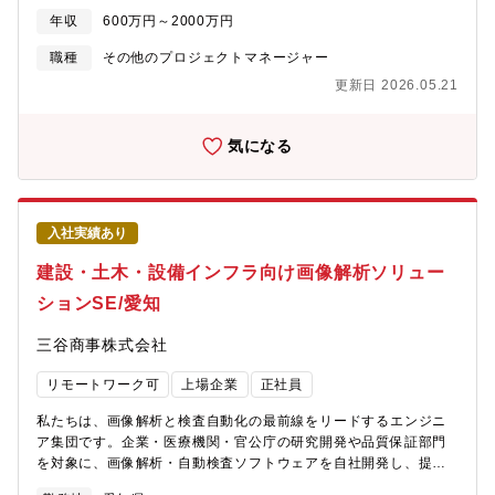
場や関係部署と連携しながら、プロジェクトが滞りなく進む状態
電子交付）等のサービスを広く社会に広めることで国民の利便性
を支える現場の推進役として活躍いただきます。本ポジション
年収
600万円～2000万円
を向上させるとともに、行政の効率化や社会の公正性向上に寄与
は、プロジェクトマネジメントの基礎から実践までを経験できる
する非常に社会的に意義のある仕事です。・e-
職種
その他のプロジェクトマネージャー
役割であり、将来的にはリーダーへとステップアップし、より広
BANGOhttps://www.nri.com/jp/service/solution/ebango.html・
い範囲でプロジェクトを担う人材として成長していただくことを
更新日 2026.05.21
e-
期待しています。【仕事の魅力・やりがい】・プロジェクトを
NINSHOhttps://www.nri.com/jp/service/solution/eninsho.html・
「工程の観点」で動かす当事者になれる・若手のうちからプロジ
e-私書箱
気になる
ェクト全体を見る力が身につく開発全体の流れの中で進捗・課
https://www.nri.com/jp/service/solution/eshishobako.html【募
題・リスクを俯瞰しながら業務を進めるため、自然と「全体視
集職種の期待役割】当プロジェクトは、今後の金融ソーシャルDX
点」「先読み」の力が養われます。技術と工程の両方を理解した
領域(マイナンバ関連ソリューションの年金関連機関、行政サービ
人材として、希少性の高い経験を積めます・プロジェクトを前に
ス関連)のデジタル手続きに関わる新規案件において、プロジェク
進める達成感情報が錯綜しがちな開発現場において、課題や進捗
入社実績あり
ト全フェーズのマネジメントを担っていただくことを期待してい
を整理し、関係者の認識を揃えることで、プロジェクトがスムー
ます。【具体的な職務内容】本ポジションではプロジェクトマネ
建設・土木・設備インフラ向け画像解析ソリュー
ズに進み始める瞬間があります。・将来のキャリアアップにつな
ージャとして、新サービスの案件化後のプロジェクト推進等を担
がる確かなステップ本ポジションは、プロジェクトマネジメント
ションSE/愛知
っていただきます。具体的には、各フェーズで以下業務をご経験
の基礎から実践までを経験する入口です。工程管理・課題管理の
に応じてお任せいたします。＜お任せする業務の例＞・プロジェ
実績を積むことで、将来的にはサブリーダ、リーダへとステップ
三谷商事株式会社
クト計画 ： プロジェクトリスク洗い出しや対策検討、プロジェク
アップし、より大きな役割を担っていくキャリアパスを描くこと
ト計画書作成・要求分析/要件定義 ： お客様打ち合わせによる課
ができます。【配属組織】先端コンピューティング開発本部【組
リモートワーク可
上場企業
正社員
題深掘、ドキュメントへの落とし込み・システム設計：技術選
織としてのミッション】持続可能なデジタル社会を実現すべく、
定・アーキテクチャ設計、設計書の作成・レビュー・実装/テスト
世界トップのテクノロジー開発に挑戦し、スピーディに新たなコ
私たちは、画像解析と検査自動化の最前線をリードするエンジニ
： 仕様調整、コードレビュー、パートナーとりまとめ・エンハン
ンピューティングプラットフォームを創り上げる【会社の魅力】■
ア集団です。企業・医療機関・官公庁の研究開発や品質保証部門
スメント ： アプリケーション保守、お問い合わせ対応【仕事の魅
働き方について ・全社で年間80％以上の在宅勤務活用率。 ・コア
を対象に、画像解析・自動検査ソフトウェアを自社開発し、提案
力・やりがい・キャリアパス】＜プライムベンダとして＞官公
タイム無しのフレックスタイム制、子育て、介護、私用問わず私
から導入まで一貫して対応しています。この度、2025年～2026
庁、金融機関をはじめとするお客様と直接話をしながら物事を決