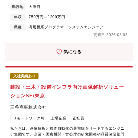
から導入まで一貫して対応しています。この度、2025年～2026
術職は基本的に事務所内での業務が中心クライアントへの説明や
勤務地
大阪府
年にかけて新規市場に向けて画像ソリューション事業を立ち上げ
納品時には、Web会議や現地訪問（必要に応じて）を行い、柔軟
ました。これに伴い、現体制に加え、即戦力となる技術職を募集
な支援体制を構築します?働き方(福井勤務の場合) 残業10時間程
年収
750万円～1200万円
します。所属：ビジュアルシステム部開発課（同一部署には営業
度技術職の1日のタイムスケジュール例8:30 出社、朝会8:45
課が存在します）【具体的な職務内容】?イメージング設計・最適
職種
汎用機系プログラマ・システムエンジニア
解析結果確認、プログラム実装/修正12:00 昼食（社員食堂）
化、パイプライン構築・データ処理?解析の自動化・高精度化する
13:00 部署定例ミーティング（週1回）14:00 クライアントの
更新日 2026.08.05
ソフトウェアモジュール開発・実装?PythonやC++による既存ラ
検査システムの要件分析・詳細設計17:30 退社
イブラリのカスタマイズ・性能改善?外部システム連携（解析結果
出力）?システム要件分析・詳細設計、実地検証・運用テスト【魅
気になる
力】?クライアントからの感謝 検査を自動化することで、クライ
アントの業務効率化が達成されたり、 「これがないと業務が回
らない」といったお言葉をいただくと達成感を感じます。?新しい
技術への取り組み 最新の画像処理技術を試してみるときや、初
入社実績あり
めての技術要素を検証するとき、 ソフトだけでなく、検査装置な
ど実際に物を動かすことで、自身の成長とわくわく感を味わうこ
建設・土木・設備インフラ向け画像解析ソリュー
とができます。?チームで課題解決する楽しさ 難しい画像解析で
ションSE/東京
も、チームで相談しながら課題を解決できると、 まるで大学の
研究室のような楽しさを味わうことができます。【働く環境】当
三谷商事株式会社
部門は、20代～60代までの幅広い年代の26名で構成されており、
豊かな知見と柔軟な発想が融合するチームです。案件対応は基本
リモートワーク可
上場企業
正社員
的に、技術職2名＋営業職1名の3名体制で稼働しています。?入社
後のステップ自社製品を実際に触りながら、画像解析や自動検査
私たちは、画像解析と検査自動化の最前線をリードするエンジニ
ソリューションの技術探索先輩社員とチームを組み、少しずつ業
ア集団です。企業・医療機関・官公庁の研究開発や品質保証部門
務領域を広げながら現場感覚を身につけるクライアント対応に向