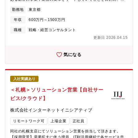
務領域を広げながら現場感覚を身につけるクライアント対応に向
しいテクノロジーや理論を積極的に取り入れて、様々なバックグ
勤務地
東京都
け、提案～納品までの流れを体感していきます?業務のスタイル技
ラウンドを持つ弊社メンバーとともに高い付加価値を提供できる
術職は基本的に事務所内での業務が中心クライアントへの説明や
コンサルティングソリューションを開発・実行していける方をお
年収
600万円～1500万円
納品時には、Web会議や現地訪問（必要に応じて）を行い、柔軟
待ちしています【具体的な職務内容】<業務内容>・業界を問わず
な支援体制を構築します?働き方(福井勤務の場合) 残業10時間程
民間企業や官公庁が抱える多様な業務課題・組織課題を明らかに
職種
戦略・経営コンサルタント
度技術職の1日のタイムスケジュール例8:30 出社、朝会8:45
して、その解決及び企業・組織の変革を支援する・顧客の経営課
更新日 2026.04.15
解析結果確認、プログラム実装/修正12:00 昼食（社員食堂）
題・業務を深く理解し、その効率化・高度化のための具体的な解
13:00 部署定例ミーティング（週1回）14:00 クライアントの
決策を提案するとともにその実行を支援する・顧客業務の遂行に
検査システムの要件分析・詳細設計17:30 退社
不可欠なデジタルツールやITシステムの導入をITに理解のある業務
気になる
コンサルタントとして支援する・改革のロードマップを示すとと
もに、顧客業務の変革をハンズオンで支援し、その実現までリー
ドする【携わるビジネス・サービス・テーマ】<プロジェクト例
>・業務の可視化とその効率化のための施策検討、及び実行支援・
入社実績あり
サービス別営業バックオフィス業務の標準化、及び集約化支援・
マーケティング戦略に基づいた営業業務改革とその定着支援・基
＜札幌＞ソリューション営業【自社サー
幹システムの刷新や導入に伴う構想策定、及び業務設計支援・非
ビス/クラウド】
対面チャネルを取り入れたCX業務改革支援・商品企画開発プロセ
ス改革、及び原材料商品情報DBの導入支援・SCM業務改革、及び
株式会社インターネットイニシアティブ
システム導入支援・全社DX推進支援・全社コスト構造改革支援・
業務変革に伴うチェンジマネジメント支援上記の他、多数支援実
リモートワーク可
上場企業
正社員
績あり【仕事の魅力・やりがい・キャリアパス】・民間企業だけ
でなく、官公庁や社会の目線での提言ができます。また提言だけ
同社の札幌支店にてソリューション営業を担当して頂きます。
でなく、戦略の立案から実行支援まで一気通貫で顧客の成功に貢
【採用背景】需要拡大に伴う増員。IT利活用継続で各サービス売