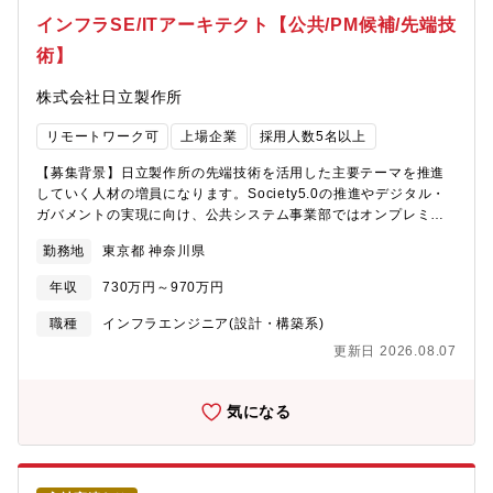
い営業部で、技術の知見をより広げていただくなど、幅広いキャ
インフラSE/ITアーキテクト【公共/PM候補/先端技
リアパスが可能です。※年齢や中途・新卒にかかわらず、キャリ
術】
アアップが可能な風土です！【過去入社者からのお声】・顧客課
題の発見から提案、導入、運用まで一貫して関われる営業スタイ
株式会社日立製作所
ルに魅力を感じたため。・ネットワーク、クラウド、セキュリテ
ィなど幅広いソリューションを組み合わせて提案できる環境であ
リモートワーク可
上場企業
採用人数5名以上
るため。・営業として顧客の課題解決に深く入り込み、本質的な
提案ができると感じたため。・技術力の高い環境で専門知識を身
【募集背景】日立製作所の先端技術を活用した主要テーマを推進
につけながら成長できると感じたため。・自社サービスとSIの両
していく人材の増員になります。Society5.0の推進やデジタル・
方を持つ独自性があり、他社では得られない提案機会があるた
ガバメントの実現に向け、公共システム事業部ではオンプレミス
め。・大手企業や社会インフラを支える案件に携われるため。・
環境のシステム構築に加え、パブリッククラウド、セキュリテ
長期的にキャリア形成できる環境であり、自身の市場価値向上に
勤務地
東京都 神奈川県
ィ、データ戦略、映像解析等の主要テーマにいち早くアプローチ
つながると考えたため。【参考URL】・採用コラム
をしております。【配属組織名】社会ビジネスユニット 公共シ
https://www.iij.ad.jp/recruit/about/column/?ref=4CareerAG・営
年収
730万円～970万円
ステム事業部【配属組織について（概要・ミッション）】公共シ
業組織について
ステム事業部では、官公庁、自治体、外郭団体等、公共・社会分
職種
インフラエンジニア(設計・構築系)
https://www.iij.ad.jp/recruit/about/column/column023.html?
野にて50年以上のIT導入実績があります。その中で培ってきた知
ref=4CareerAG【魅力】■自社インフラ基盤×100種類を超える自
更新日 2026.08.07
見やノウハウに最新技術を適用することで、デジタルトランスフ
社サービス日本で初めてインターネットサービスを展開した同社
ォーメーションを実現しています。今回は、その中でも社会貢献
は、国内最大規模のネットワーク基盤を独自構築しており、自社
度が高く、先端技術を使いながらキャリアアップ、スキルアップ
気になる
の基盤に幅広い自社サービスを展開しております。そのため、専
ができる分野のインフラエンジニアを募集いたします。なお、希
門性も身に着けながら、同時にインフラからアプリ領域まで幅広
望する仕事内容・キャリアプラン等について、面接時にお聞かせ
い知見を身に着けられる環境です■15,000社を超える取引実績。
ください。■募集部署1：オンプレミス環境でのプラットフォーム
数億以上の大規模案件に特化プライム案件比率は100％で、各業界
構築 ハードウェア／ミドルウェアのプレ・調達から設計～構築