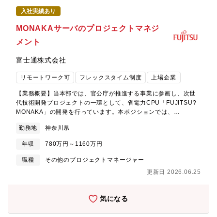
ャとするかは、お客様の要求をベースに最適な形を検討していた
す。【期待する役割やミッション】本ポジションは、FUJITSU－
だきます。具体的な職務の概要(流れ)は以下になります。（1）企
入社実績あり
MONAKA搭載サーバの開発プロジェクトにおける実務担当者とし
画・プレ段階 顧客要求に応じた最新アーキテクチャの検
て、マネージャーおやリーダの方針のもと、海外ODMベンダーお
MONAKAサーバのプロジェクトマネジ
討・提案を行います。 ・AWS/AzureのPaaSや他社サ
よび社内技術者と連携しながら、具体的な開発・契約業務を推進
ービス(SaaS)の適用検討 ・セキュリティ等顧客の心配
メント
していただく役割です。（例）・海外ODMベンダーとの仕様調
事項に応じた説明 ・社内/社外のサービスとの組合せに
整、技術的な質疑応答・サーバHW構成に関する設計内容の確認・
関する検討・協議（2）技術検証段階 PoC等の実験環境の
富士通株式会社
レビュー対応・開発中に発生する技術課題・設計課題の整理およ
構築/評価に基づく要件見直しを行います。 ・実証実験
び対応検討・開発スケジュールに沿った進捗確認、課題のエスカ
計画書の作成 ・クラウド等を利用したアーキテクチャ
リモートワーク可
フレックスタイム制度
上場企業
レーション・開発・製造に関わる契約条件の整理、社内調整サポ
概要設計・構築 ・実証実験評価(技術的課題等の洗い出
ート・試作・評価・量産立ち上げフェーズにおけるODMとの調整
し、費用試算等)（3）構築段階～本番稼働以降 実証段階
【業務概要】当本部では、官公庁が推進する事業に参画し、次世
業務・社内関係部署（CPU、システム、品質、製造など）との技
の評価を踏まえ環境等の構築を行い、ノウハウ蓄積を行いま
代技術開発プロジェクトの一環として、省電力CPU「FUJITSU?
術・業務調整※ODMと直接やり取りしながら、開発を前に進める
す。 ・クラウド等を利用した商用環境の設計・構
MONAKA」の開発を行っています。本ポジションでは、
実務が中心となります。※マネージャやリーダと密に連携し、判
築 ・効率的な保守を実現するための設計・実
FUJITSU?MONAKAを採用したデータセンター／AIシステム向け
断が必要な事項は相談・報告しながら進める体制です。【仕事の
勤務地
神奈川県
施 ・最新技術の適用事例化(社内発表)
サーバ開発において、サーバ開発プロジェクト全体を対象とする
魅力・やりがい】・最先端CPU「FUJITSU－MONAKA」を採用
プロジェクトマネジメントチームのサブリーダクラスとして、リ
したサーバ開発の現場に深く関われる次世代グリーンデータセン
年収
780万円～1160万円
ーダおよびマネージャのもとで、実務を中心にプロジェクト運営
ター／AIシステムを支えるサーバ開発において、仕様検討から開
を支える役割です。プロジェクト全体の方針策定や最終判断はリ
職種
その他のプロジェクトマネージャー
発・量産フェーズまで、実務の中心として携わることができま
ーダ・マネージャが担いますが、本ポジションでは、日々発生す
す。自分の関与が製品として形になる実感を得られるポジション
更新日 2026.06.25
るタスクや調整業務を着実に実行し、プロジェクトが滞りなく進
です。・海外ODMベンダーと直接やり取りしながら開発を進めら
む状態を作ることを期待しています。【具体的な業務内容】・プ
れる海外ODM技術者とのメールやWeb会議を通じて、設計内容や
ロジェクト全体の進捗・課題管理の補佐（各チームからの情報収
気になる
技術課題を直接調整します。グローバルな開発現場を日常的に経
集、一覧化、更新/課題の状況整理、対応状況のフォロー）・プロ
験でき、英語での技術コミュニケーション力や調整力を実務を通
ジェクト会議体の運営支援（議事メモ作成、アクション管理、関