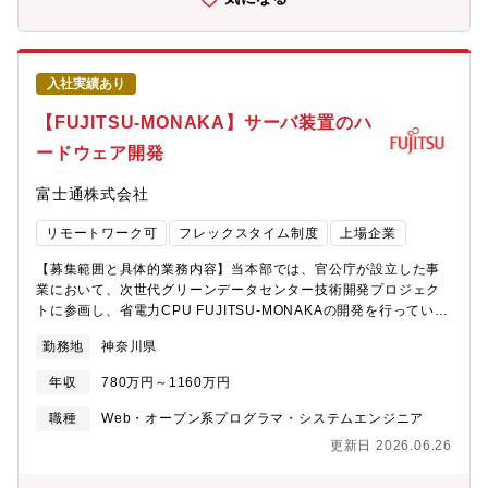
供しています。また、NRIの強みを活かし、官学民を横断した日本
ントが重要となります。今回募集するポジションでは、LSI開発お
全体の人的資本経営の推進にも貢献していきます参考URL：
よびAI技術に関する基本的な理解を持ちながら、国プロに求めら
https://www.nri.com/jp/media/journal/20240215.htmlhttps://www.nr
れる管理・報告・調整業務をリードしていただきます。研究開発
集職種の期待役割】・TMPチームのコアメンバーとして、生成AI
現場、社内関係部門、外部パートナー、関係機関との橋渡し役と
入社実績あり
を活用した人的資本経営の革新を牽引する・経営／事業課題を捉
して、プロジェクトを円滑に進める重要な役割を担っていただき
え、テクノロジーの最適活用ポイントを見極め、顧客とともに“チ
【FUJITSU-MONAKA】サーバ装置のハ
ます。先端技術開発を支えるマネジメントに関心があり、技術と
ャレンジ”し、革新を推進する・生成AIを用いて非構造データから
事業・制度の両面からプロジェクトを推進したい方を歓迎しま
ードウェア開発
スキル・経験・意向など人事が必要な情報を構造化し、事業戦略
す。【会社の魅力】■働き方について ・全社で年間80％以上の在
と人材戦略を接続する意思決定を支援する・顧客の戦略、業務、
宅勤務活用率。 ・コアタイム無しのフレックスタイム制、子育
富士通株式会社
システム、理解し、様々なステークホルダーと協働しながら、AI
て、介護、私用問わず私生活に合わせた働き方が実現可能。 ・サ
エージェントの成果を現場へ実装・スケールさせる※上記全てを
テライトオフィスは1,900拠点で場所を選ばず勤務可。・ドレスコ
リモートワーク可
フレックスタイム制度
上場企業
一人で担う訳ではなく、チームで担っていただきます【具体的な
ードの自由化や、活き活きと働くための社内カルチャーの変革に
職務内容】・顧客の人事戦略・人事業務プロセスを詳細に理解
も積極的に取り組み中。 ■キャリアについて ・自律的なキャリア
【募集範囲と具体的業務内容】当本部では、官公庁が設立した事
し、課題とあるべき姿を定義したうえでAI活用方針を策定する・
形成を推進し、グループ全体でポスティング制度やFA制度が利用
業において、次世代グリーンデータセンター技術開発プロジェク
クライアント独自の判断基準を反映したスキル・経験・意向など
可能。 ・各部組織エンゲージメントを高める活動にも力を入れて
トに参画し、省電力CPU FUJITSU-MONAKAの開発を行っていま
の測定基準を定義・測定した情報を活用した配置・育成・採用施
おり、定着する職場環境の風土醸成が心がけられております。
す。本FUJITSU-MONAKAやその後継CPUを採用したデータセン
策の実装まで伴走する・研修レコメンドAI、キャリア採用支援AI
勤務地
神奈川県
ター/AIシステム向けサーバ装置のハードウェア開発を担当いただ
などTMP派生サービスの企画・Go-to-Marketを推進し、“構想→実
きます。【個人に期待する役割やミッション】FUJITSU-
装→スケール”を実現する・AI戦略コンサルティング部が手がける
年収
780万円～1160万円
MONAKAを採用したサーバのシステムハードウェア（プリント基
他プロジェクト（新規事業開発、全社AI戦略立案、DX再構築な
板を含む装置全体のハードウェア）の開発担当者として、社内の
職種
Web・オープン系プログラマ・システムエンジニア
ど）にも参画し、TMPに閉じない経験とナレッジを蓄積する※上
CPU開発チーム、ファームウェア開発チーム、筐体開発チーム、
記全てを一人で担う訳ではなく、チームで担っていただきます
更新日 2026.06.26
及び、社外部品ベンダ、ODMベンダなど複数の社内外関係者と密
【携わるビジネス・サービス・テーマ】・TMP事業開発：TMPビ
に連携し、開発を実施。仕様検討、設計（回路設計・パターン設
ジネスの戦略構築、営業・生産・開発などの各種施策のリード・