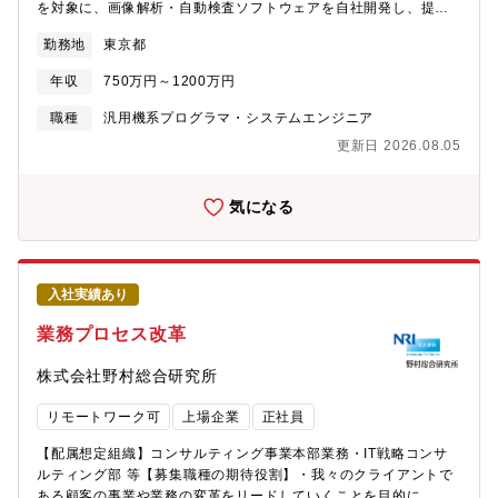
を対象に、画像解析・自動検査ソフトウェアを自社開発し、提案
け、提案～納品までの流れを体感していきます?業務のスタイル技
から導入まで一貫して対応しています。この度、2025年～2026
術職は基本的に事務所内での業務が中心クライアントへの説明や
勤務地
東京都
年にかけて新規市場に向けて画像ソリューション事業を立ち上げ
納品時には、Web会議や現地訪問（必要に応じて）を行い、柔軟
ました。これに伴い、現体制に加え、即戦力となる技術職を募集
な支援体制を構築します?働き方(福井勤務の場合) 残業10時間程
年収
750万円～1200万円
します。所属：ビジュアルシステム部開発課（同一部署には営業
度技術職の1日のタイムスケジュール例8:30 出社、朝会8:45
課が存在します）【具体的な職務内容】?イメージング設計・最適
職種
汎用機系プログラマ・システムエンジニア
解析結果確認、プログラム実装/修正12:00 昼食（社員食堂）
化、パイプライン構築・データ処理?解析の自動化・高精度化する
13:00 部署定例ミーティング（週1回）14:00 クライアントの
更新日 2026.08.05
ソフトウェアモジュール開発・実装?PythonやC++による既存ラ
検査システムの要件分析・詳細設計17:30 退社
イブラリのカスタマイズ・性能改善?外部システム連携（解析結果
出力）?システム要件分析・詳細設計、実地検証・運用テスト【魅
気になる
力】?クライアントからの感謝 検査を自動化することで、クライ
アントの業務効率化が達成されたり、 「これがないと業務が回
らない」といったお言葉をいただくと達成感を感じます。?新しい
技術への取り組み 最新の画像処理技術を試してみるときや、初
入社実績あり
めての技術要素を検証するとき、 ソフトだけでなく、検査装置な
ど実際に物を動かすことで、自身の成長とわくわく感を味わうこ
業務プロセス改革
とができます。?チームで課題解決する楽しさ 難しい画像解析で
も、チームで相談しながら課題を解決できると、 まるで大学の
株式会社野村総合研究所
研究室のような楽しさを味わうことができます。【働く環境】当
部門は、20代～60代までの幅広い年代の26名で構成されており、
リモートワーク可
上場企業
正社員
豊かな知見と柔軟な発想が融合するチームです。案件対応は基本
的に、技術職2名＋営業職1名の3名体制で稼働しています。?入社
【配属想定組織】コンサルティング事業本部業務・IT戦略コンサ
後のステップ自社製品を実際に触りながら、画像解析や自動検査
ルティング部 等【募集職種の期待役割】・我々のクライアントで
ソリューションの技術探索先輩社員とチームを組み、少しずつ業
ある顧客の事業や業務の変革をリードしていくことを目的に、新