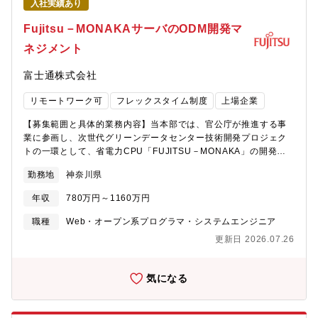
のトップ10企業に対する浸透率は80%を超えております。そのた
入社実績あり
～テストを実施し、お客様へ納めることを専門とした部署にて、
め、日本を代表する企業の大規模案件に携わることが可能です。■
様々なお客様のプラットフォーム構築を実施します。■募集部署
Fujitsu－MONAKAサーバのODM開発マ
やりがいの大きさ/顧客への貢献性の高さ独立系、かつマルチベン
2：パブリッククラウドを用いたプラットフォーム構築 最新クラ
ダである同社は、自社サービスだけでなく他社製品やサービスも
ネジメント
ウド技術(AWSやAzureの活用を含む)を用いて、大量データ解
組み合わせて最適な解決案を提示し顧客のビジネスを前に進めら
析・可視化する基盤構築やデータサイエンティストがデータ分析
れるやりがいがあります。■最先端技術を独自に展開クラウド・
富士通株式会社
する基盤等のソリューション構築を実施します。弊社では、上記
AI・IoT・モバイルといった最先端のIT技術を自社で展開してお
以外にも多種にわたるインフラエンジニアの活躍機会がありま
り、新技術やトレンドの技術を身に着けたい、自身で生み出した
リモートワーク可
フレックスタイム制度
上場企業
す。配属後のキャリアプランについては柔軟に対応できますの
いという方にはおススメの環境です■経営基盤が極めて安定単発売
で、配属組織の上長とご相談ください。【参考資料】・経験者採
上のみに依存せず、事業拡大と共にストック売上（継続的なサー
【募集範囲と具体的業務内容】当本部では、官公庁が推進する事
用サイト：
ビス提供）の比率が8割以上あります。また、昨対で純利益142％
業に参画し、次世代グリーンデータセンター技術開発プロジェク
https://www.hitachi.co.jp/Div/jkk/careers/index.html・事業部紹
増とコロナ渦で同社のITサービスは高い評価をされています■フレ
トの一環として、省電力CPU「FUJITSU－MONAKA」の開発を
介映像：https://www.youtube.com/watch?v=-oW-whsVV2Q →
キシブルな働き方＆キャリアフレックスタイム制度や、ずらし勤
行っています。本ポジションでは、FUJITSU－MONAKAを採用し
公共システム事業部・公共システム営業統括本部の事業概要・イ
勤務地
神奈川県
務制度、時短勤務やテレワークなど、社員一人ひとりが自由度高
たデータセンター／AIシステム向けサーバ開発において、海外
ンタビュー記事について紹介しています。【携わる事業・ビジネ
く働けるフレキシブルなワーキングスタイルがあります
ODMベンダーと連携しながら開発推進を行う業務を担当いただき
ス・サービス・製品など】・官公庁分野：国税、年金、外郭、民
年収
780万円～1160万円
ます。【具体的には】・海外ODMベンダーとの仕様調整・技術的
営化団体・自治体分野：地方公共団体・社会保障分野：社会保
なディスカッション・サーバHW構成検討、設計内容のレビューお
職種
Web・オープン系プログラマ・システムエンジニア
障・マイナンバー【職務概要】ITアーキテクトとして、最新技術
よび課題整理・開発スケジュール・進捗の管理、設計完了後のフ
をいち早く検証し、顧客にとって最適な技術の組合せを検討・提
更新日 2026.07.26
ォローアップ・試作・評価・量産立ち上げに向けたODMとの調
案し、ソリューション構築を担当していただきます。そのため、
整・関連部署（CPU開発、システム、品質、製造など）との連携
顧客にとって価値の高い業務／システムの企画から構築までを担
すでに開発が進行しているプロジェクトに参画し、ODMと日常的
気になる
うために、常に最新技術を貪欲に追い求めることを期待します。
にやり取りしながら、実務の中で開発を前に進めていく役割とな
【職務詳細】企画・プレ段階～構築、稼働、保守までトータルで
ります。将来的には、次期CPUを搭載したサーバ開発に関与する
活動をしていただきます。どのような技術を用いたアーキテクチ
機会もあり、継続的に最先端のサーバ開発に携わることができま