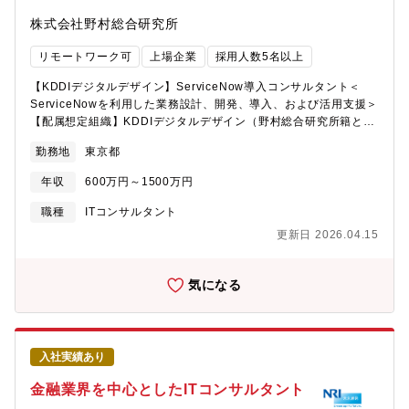
業務内容一例・プロジェクトマネジメント、複数プロジェクトの
株式会社野村総合研究所
統合的マネジメントの実行支援・仮説構築～PoC（実証実験）～
本格展開支援・システム調達支援・RFPの策定支援＜ITマネジメ
リモートワーク可
上場企業
採用人数5名以上
ント＞ヒト、モノ、カネ、リスク、データといった多角的な観点
から、各種DX・IT戦略の策定、企業のデジタル変革や、デジタ
【KDDIデジタルデザイン】ServiceNow導入コンサルタント＜
ル・情報システム部門運営の支援をしています。■業務内容一例・
ServiceNowを利用した業務設計、開発、導入、および活用支援＞
情報戦略/IT戦略/デジタル戦略の策定・実行支援・DX推進/IT運営
【配属想定組織】KDDIデジタルデザイン（野村総合研究所籍とし
機能・組織（情報子会社を含む）の変革支援・デジタル人材戦略
て採用後、出向）【組織概要】KDDIデジタルデザイン（KDXI）
立案・育成計画・実行支援・デジタル/IT投資・コスト管理手法の
勤務地
東京都
は、2017年12月に、KDDIとNRIの合弁会社（出資比率：
構築支援・統合リスクマネジメント体制の構築支援＜マネジメン
KDDI51％ NRI49％）として設立されました。同社はKDDIがネッ
トコンサルティング＞企業や官公庁等に対する経営戦略・事業戦
年収
600万円～1500万円
トワークサービスを提供している一般の生活者から民間企業、官
略・新規事業立案、海外進出支援、DX、および各種戦略の実行・
公庁といった幅広い顧客基盤と、NRIのDX戦略立案から事業化検
職種
ITコンサルタント
実現を支援します。国内700名、グローバルで1,100名のコンサル
証、システム構築・運用まで一貫して提供できるシステムインテ
ティング本部のコンサルタントとも連携しながら、異なる専門性
更新日 2026.04.15
グレーターとしての強みを掛け合わせることで、お客様のDXパー
を掛け合わせる協働により、顧客と共に新たな価値を共創しま
トナーとして複合的にサービスを提供しています。■主な提供サー
す。■業務内容一例・戦略コンサルティング：競争環境の分析、ク
ビス・デジタルコンタクトセンタークラウド音声基盤導入・運
気になる
ライアントの事業分析、経営・事業部門長に対する戦略・アクシ
用/VOC（Voice of Customer）分析ソリューション導入・運用・
ョンプランの提案・実行支援コンサルティング：事業パートナー
CXソリューションデータ活用による CX 向上・接客高度化(変革
探索やM&Aの実行支援、PoCの企画・実行など、戦略の実行支
構想～データ分析&アジャイル開発)・CRMSalesforceを用いた要
援・DX関連コンサルティング：デジタル技術やデータアナリティ
件定義～ソリューション導入・運用・ゼロトラスト・IDaaSイン
クスを活用し、新しいビジネスモデルの構築支援、オペレーショ
入社実績あり
テグレーションKDDIのゼロトラ、IDマネージャー、NRIグループ
ンの高度化・効率化支援【期待役割】コンサルタントとして、ビ
のセキュリティソリューションのインテグレーション・マルチク
金融業界を中心としたITコンサルタント
ジネスとIT/デジタル技術の両方の知見をバランスよく備え、お客
ラウドインテグレーションマルチクラウド環境の構築～構築～運
さまの課題の本質を捉えて、その解決に向けた検討をリードして