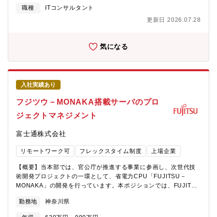
参画できる■経営陣/役員直下で、スピード感をもって事業を推進
種の期待役割】・AIが発展する事業環境を踏まえた事業戦略、経
職種
ITコンサルタント
できる【働き方】・オフィス及びリモートワーク（在宅）可能：
営戦略の立案をしていただきます。・企業の経営課題/事業課題を
週2-3日【ミッション】技術で人の可能性を解き放ち、すべての組
更新日 2026.07.28
捉え、その課題解決に向けてテクノロジーの活用を含んだ課題解
織に革新をもたらす「少子高齢化に伴う労働人口の減少」という
決方法を顧客と立案・データからの示唆抽出や考察から顧客の意
構造的な課題に直面する日本において、持続可能な社会を実現す
思決定の支援・システム開発を担当する企業と協働し、より広く
気になる
るためには、人とAIが融合した新しい働き方による飛躍的な生産
現場業務に落とし込みコンサルティングの成果をスケール【具体
性向上が不可欠です。その実現のため、私たちはすべての組織に
的な職務内容】<業務内容>・新規事業開発の支援テクノロジーと
対して、AI活用スキル＆意欲の醸成を促し、業務・事業・組織そ
データの活用を核にしたビジネスモデル構想～PoC～事業化まで
のものの変革、すなわちAX（AI transformation）を支援していま
の一貫した支援・業務変革/業務高度化の企画・実行支援AI・デジ
す。※AX（AI transformation）とは･･･AIを活用したDX推進のこ
入社実績あり
タルツール・アルゴリズムによる業務効率化・高度化/意思決定支
とを指し、SIGNATEの造語です【事業概要】AI総合コンサルティ
援（CX、営業、マーケ、販売、物流）・全社的なデータ活用戦
フジツウ－MONAKA搭載サーバのプロ
ングAI活用の戦略策定から実行、人材育成に伴走し、AX（AI
略/AI戦略の立案と実行支援活用活性化に向けた戦略・仕組みづく
transformation）を支援する「AIソリューションカンパニー」で
ジェクトマネジメント
りとデータガバナンス・データマネジメントの高度化支援・アナ
す。パッケージ提供ではなく、課題と組織の成熟度に合わせてゼ
リティクス活用による経営意思決定の高度化機械学習、予測分
ロベースでプロジェクトを設計・推進支援。成果を可視化し、長
富士通株式会社
析、統計モデル等を用いた分析設計、示唆抽出AIを前提とした意
期的なリピートとアップ＆クロスセル創出モデルです。【独自プ
思決定プロセスの変革・テクノロジーや市場のトレンドを踏まえ
ロダクト】◆SIGNATE WorkAI経営視点で生成AI活用を推進する
リモートワーク可
フレックスタイム制度
上場企業
た構想策定グローバルでの最新事例や技術動向を踏まえたクライ
ための戦略立案AIエージェント◆SIGNATE Cloud全社員を生成AI
アントへのアドバイザリー・DX戦略の立案・再構築企業のデジタ
武装させるオンライン実践型学習サービス◆SIGNATE
【概要】当本部では、官公庁が推進する事業に参画し、次世代技
ル変革に向けたプランニング、AI導入を契機としたDX戦略の立て
Competition国内最大10万人超の会員が参加するAI開発競技プラ
術開発プロジェクトの一環として、省電力CPU「FUJITSU－
直し【携わるビジネス・サービス・テーマ】<プロジェクト例>・
ットフォーム【他社にない強み】◆AI人材コミュニティ10万人の
MONAKA」の開発を行っています。本ポジションでは、FUJITSU
AIビジョン・戦略の立案・AIを活用する組織への変革支援・新サ
ハイエンドなAI人材が集まる会員コミュニティ◆公共プロジェク
－MONAKAを採用したデータセンター／AIシステム向けサーバ開
ービス・新事業の開発、POC設計・実施・CX（カスタマーエクス
勤務地
神奈川県
ト実績先端技術の研究開発からデジタル人材育成プラットフォー
発において、サーバ開発プロジェクト全体を対象とするプロジェ
ペリエンス）を起点にした、組織横断の戦略立案、コラボレーシ
ムまで、実績多数◆SIGNATE総研AIと協働する時代の、DX推進
クトマネジメントチームの実務担当として、リーダおよびサブリ