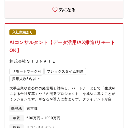
ードウェアのどちらで機能を実現するかの検討や、ときには設計
用問わず私生活に合わせた働き方が実現可能。 ・サテライトオフ
の実現性の観点から商品仕様の変更を提案することもあり、仕様
気になる
ィスは1,900拠点で場所を選ばず勤務可。・ドレスコードの自由化
決定に広く携わることのできる非常にやりがいのある仕事です。
や、活き活きと働くための社内カルチャーの変革にも積極的に取
社内のCPU開発チーム、ファームウェア開発チーム、筐体開発チ
り組み中。 ■キャリアについて ・自律的なキャリア形成を推進
ーム、及び、社外部品ベンダ、ODMベンダなど複数の社内外関係
し、グループ全体でポスティング制度やFA制度が利用可能。 ・各
者と密に連携し、装置仕様開発を実施。装置仕様書（ハードウェ
部組織エンゲージメントを高める活動にも力を入れており、定着
入社実績あり
ア構成や基本機能、各製品モデルの概要）、装置論理仕様書（ソ
する職場環境の風土醸成が心がけられております。
フトウェアからみた論理的な構成や動作、主なデバイスの情報
AIコンサルタント【データ活用/AX推進/リモート
等）、装置制御仕様書等、一連の装置仕様開発（各仕様書の作
OK】
成）業務をリーダーとして推進いただきます。本ポジションはサ
ーバの一連の装置仕様開発を経験できる役割であり、将来的には
株式会社ＳＩＧＮＡＴＥ
マネージャーへとステップアップし、より広い範囲での開発を担
う人材として成長いただくことを期待しています。【仕事の魅
リモートワーク可
フレックスタイム制度
力・やりがい】・スーパーコンピュータ「富岳」を開発した技術
者集団の一員として、最先端テクノロジを活用した富士通のサー
採用人数5名以上
バ開発に携わることができます。・自身の策定した仕様がサーバ
大手企業や官公庁の経営層と対峙し、パートナーとして「生成AI
として形になっていくため、大きなやりがいを感じることができ
による全社変革」や「AI開発プロジェクト」を成功に導くことが
ます。・海外ODM・EMSベンダを含む社外パートナーとの協業を
ミッションです。単なるAI導入に留まらず、クライアントが自ら
通して、富士通のこれからのサーバー開発プロセスを共に立ち上
DXを推進できる「自走できる組織」を築き上げるため、戦略から
げていきます。【配属先】先端コンピューティング開発本部【組
勤務地
東京都
実行、そして組織への定着まで一気通貫で内製化支援します。
織としてのミッション】持続可能なデジタル社会を実現すべく、
【職務内容】ご経験やスキルに応じて、以下の業務をチームで分
世界トップのテクノロジー開発に挑戦し、スピーディに新たなコ
年収
600万円～1000万円
担しながら、データサイエンティストとも協業しながらリードし
ンピューティングプラットフォームを創り上げる【会社の魅力】■
ていただきます。■生成AI全社変革・AI開発プロジェクトのコンサ
働き方について ・全社で年間80％以上の在宅勤務活用率。 ・コア
職種
ITコンサルタント