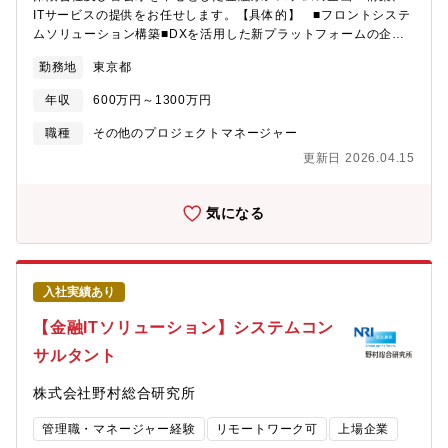
る企業の大規模案件に携わることが可能です。■最先端技術を独自
ITサービスの提供をお任せします。【具体的】 ■フロントシステ
に展開クラウド・AI・IoT・モバイルといった最先端のIT技術を自
ムソリューション構築■DXを活用した新プラットフォームの企画
社で展開しており、新技術やトレンドの技術を身に着けたい、自
構築■システムコンサルティング、業務コンサルティング
身で生み出したいという方にはおススメの環境です■経営基盤が極
勤務地
東京都
■PMO（プロジェクト・マネジメント・オフィス）■大規模保守エ
めて安定単発売上のみに依存せず、事業拡大と共にストック売上
ンハンス 【携わるビジネス・サービス・テーマ】配属される部著
（継続的なサービス提供）の比率が8割以上あります。また、昨対
年収
600万円～1300万円
によって異なりますが、概ね下記のビジネス・サービス・テーマ
で純利益142％増とコロナ渦で同社のITサービスは高い評価をされ
に携わって頂く予定です。・DX企画・営業・提案・お客様の新た
職種
その他のプロジェクトマネージャー
ています■フレキシブルな働き方＆キャリアフレックスタイム制度
なサービス導入にかかるシステムの企画～開発～リリース・基幹
や、ずらし勤務制度、時短勤務やテレワークなど、社員一人ひと
更新日 2026.04.15
システムのエンハンス・AWSを活用した大規模開発プロジェク
りが自由度高く働けるフレキシブルなワーキングスタイルがあり
ト・PMO（プロジェクトマネジメントオフィス）【仕事の魅力・
ます
やりがい・キャリアパス】エンハンスからDX企画、営業、提案と
気になる
幅広い業務に関わり、専門性を深め、拡げるチャンスに恵まれて
います。各案件に携わりながら、ビジネスアナリスト、ストラテ
ジスト、プロジェクトマネージャー、データサイエンティスト、
システムコンサルタント、アプリケーションエンジニア、営業な
入社実績あり
ど多彩なキャリアパスを目指せます。【配属想定組織】保険ソリ
ューション事業本部【組織のミッション】顧客ニーズに応えるた
【金融ITソリューション】システムコン
め、長年蓄積したナレッジと最新技術を駆使したITソリューショ
サルタント
ンを提供し、保険業界全体の効率化にも取り組んでおります。保
険ソリューション事業本部は、国内の生保、損保、共済、公共系
株式会社野村総合研究所
分野向けに、合計30社以上のお客様の基幹業務ソリューションを
展開しております。SI中心で大型プロジェクトの開発が多い一方
管理職・マネージャー経験
リモートワーク可
上場企業
で、マイナンバーなど社会基盤連携サービス、自賠責制度に則っ