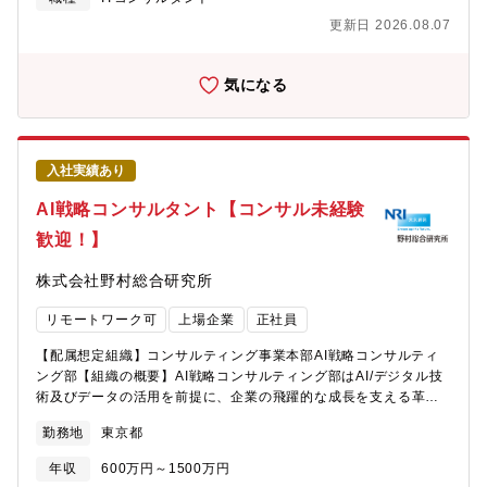
ルティングおよびプロジェクトマネジメント・顧客の経営課題に
タイム無しのフレックスタイム制、子育て、介護、私用問わず私
更新日 2026.08.07
対し、生成AIやAIを活用したソリューションを提案し、企業の業
生活に合わせた働き方が実現可能。 ・サテライトオフィスは
務変革を推進・要件定義、戦略策定、生成AI業務改革/AI開発、シ
1,900拠点で場所を選ばず勤務可。・ドレスコードの自由化や、活
ステム実装、効果検証から、AI人材育成・組織変革に至るまで、
き活きと働くための社内カルチャーの変革にも積極的に取り組み
気になる
プロジェクト全体を一気通貫でリード・管理■SIGNATEコンペテ
中。 ■キャリアについて ・自律的なキャリア形成を推進し、グル
ィション事業のプロジェクトマネジメント・データサイエンティ
ープ全体でポスティング制度やFA制度が利用可能。 ・各部組織エ
スト等と連携し、大手企業や官公庁（防衛装備庁、NEDO等）が
ンゲージメントを高める活動にも力を入れており、定着する職場
主催するAI開発コンペティションをプロジェクトマネージャーと
環境の風土醸成が心がけられております。
入社実績あり
して推進・クライアント、官公庁、有識者委員会など、多様なス
テークホルダーとの調整を担い、プロジェクトを成功に導く■AI研
AI戦略コンサルタント【コンサル未経験
修/生成AIビジネス活用ワークショップの研修講師など人材育成・
歓迎！】
企業のDX内製化を支援するため、主に生成AI活用などをテーマと
した実践型ハンズオン研修やワークショップを企画・開発・多く
株式会社野村総合研究所
の企業のDX支援実績を持つプロフェッショナルとして、自ら講
【過去の取り組み】●経済産業省デジタル人材育成プラットフォー
リモートワーク可
上場企業
正社員
ム「マナビDX」等多数【CEOについて】CEOの齊藤氏は、経済
産業省など中央省庁の委員を歴任しており、入札や受諾ではなく
【配属想定組織】コンサルティング事業本部AI戦略コンサルティ
企画や牽引する立場として、国やステークホルダーを巻き込み日
ング部【組織の概要】AI戦略コンサルティング部はAI/デジタル技
本のDX推進をしてきました。デジタル推進人材育成プログラム
術及びデータの活用を前提に、企業の飛躍的な成長を支える革新
『マナビDX Quest（https://dxq.manabi-dx.ipa.go.jp/）』は、そ
的な経営モデルの構築と、新たな価値創造と持続的成長を実現す
の一例で、数年の実績もあり、現在も進行しています。この他に
勤務地
東京都
る事を支援します。先端的なテクノロジーの活用による新規事業
も複数のプロジェクトを推進することが決定しています。【ポジ
開発、営業・マーケティング改革、全社業務改革、経営意思決定
ションの魅力】■IPO準備フェーズにおいて、コアメンバーとして
年収
600万円～1500万円
プロセス変革、人的資本経営の実現を推進しています。【募集職