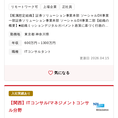
PoCやインテグレーションにおいては、迅速かつセキュリティを
リモートワーク可
上場企業
正社員
考慮した高品質な成果が要求されます。顧客システムの要求事
項・特性を見極めつつ、アジャイルやシフトレフト等のアプロー
【配属想定組織】証券ソリューション事業本部 ソーシャルDX事業
チを開発プロセスに組み込み、開発チームやステークホルダーを
一部証券ソリューション事業本部 ソーシャルDX事業二部【組織の
巻き込んでプロジェクトをリードします。●自社サービス事業創
概要】■組織ミッションデジタルガバメント政策に基づく行政のデ
発 構想する新しいセキュリティインフラが、特定のお客様だけ
ジタル化、並びに官民、民間でのデジタル化を推進することで日
でなく業界・社会全体にとって有用なものであるかを見極め、社
勤務地
東京都 神奈川県
本国民が利便性の高いサービスを享受できる「社会のデジタル
内のリソースを有効に活用し、率先して自社サービスとして創
化」に貢献することをミッションとしています。NRIのDXソリュ
発・事業化に取り組みます。【仕事の魅力・やりがい・キャリア
年収
600万円～1300万円
ーションの提供により、民間主導で社会基盤を創り、官民連携に
パス】ITがビジネス・生活の基盤となっている現代において、
より次世代の日本の発展に貢献することを目指しています。【募
職種
ITコンサルタント
「安心安全社会の実現」という社会課題に直結した案件に携わる
集職種の期待役割】NRIの強みである金融分野を中心に提供してき
ことができ、仕事の内容に重要な意義を感じることができます。
更新日 2026.04.15
た自主サービスの企画・構築の経験と実績をベースに、政府が掲
NRI社内ベンチャーのDNAを受け継ぎ、事業創発の側面も多分に
げる新しい官民連携のモデルを実現するために他社と比較して優
あることから、誰でも新しいことに挑戦できる土壌があります。
位なポジションに位置しており、この領域でのさらなる事業拡大
気になる
社内の豊富な商材を顧客第一でインテグレーション・納入するプ
のため今回の募集を行っています。これまでのご経験・知見を活
ロジェクト推進のなかで、社内各部署とうまく連携をとりながら
かし、高いアジリティと品質を両立するDXソリューション、サー
業務を進めることで、幅広かつ多彩なノウハウや人脈形成が得ら
ビスの構築の推進力となっていただけることを期待しています。
れる機会を有します。【配属想定組織】NRIセキュアテクノロジー
【具体的な職務内容】・主要な行政機関等との関係性構築に向け
ズ戦略コンサルティング事業本部
入社実績あり
たRM活動・官公庁を主な関係先としつつ、様々な民間企業との連
携や企画・提案 ※行政機関等から政策の相談を受けて、サービ
【関西】ITコンサル/マネジメントコンサ
スを企画・提案しているのが主な業務となります。【仕事の魅
ル分野
力・やりがい・キャリアパス】積年の課題となっている日本の行
政手続きのデジタル化に向けて、民間企業としての活力を最大限