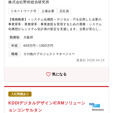
株式会社野村総合研究所
に利用し、スピード感を持って社会に大きなインパクトを与えら
れるサービスの企画に携わっていただくことが可能です。これま
リモートワーク可
上場企業
正社員
でとは異なる新しい経験、領域の獲得、事業の拡大を実現してい
くなかで、組織を上げて成し遂げるべき目標、方向性を共有して
【職務概要】＜システム化構想＞デジタル・ITを活用した企業の
いきながら一体感を持って進めていきますので、日々、組織の成
事業変革・業務変革・事業創造を実現するための業務・システム
長とともに、自分自身の成長を感じることができます。
化構想からシステム化計画の策定を支援します。企業が安心して
システム設計工程に進め、導入効果を得られるよう、体制、期
勤務地
大阪府
間、費用、リスク等を想定し、新業務や新システム要件を明文化
することを範囲とします。従って、企業の情報システム部門のみ
年収
600万円～1500万円
ではなく、経営部門、ユーザー部門も交え、業務改革・システム
化推進体制の提言から、業務要件定義やシステム機能定義といっ
職種
その他のプロジェクトマネージャー
た設計を含めた活動までを実施しています。■業務内容一例・顧客
更新日 2026.04.15
の業界・ビジネスを理解した上での、デジタルを用いた新たなビ
ジネスモデル・収益モデルの構築、PoC（実証実験）支援・業
務・システム（再）構築構想・計画の策定支援・既存システムの
気になる
可視化・評価（品質・コスト・活用状況）＜プロジェクトマネジ
メント＞大規模システム構築・導入プロジェクトにおいて、ユー
ザー企業の立場で、業務改革・定着の支援や、システム構築・導
入プロジェクトの推進・管理を支援します。NRIはユーザー企業の
入社実績あり
情報システム部門を出自とする特徴を活かし、特定のハードウェ
ア製品やソフトウェア製品に拘束されない中立的・客観的な観点
KDDIデジタルデザイン/CRMソリューシ
で、多くのベンダーやメーカーが関わる大規模システム構築・導
ョンコンサルタン
入プロジェクトの確実な完遂を支援する活動を実施しています。■