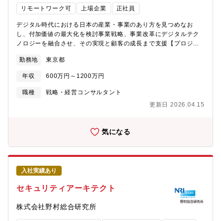
画を推進◆当本部のお客様金融セグメントの他本部と比較して、
リモートワーク可
上場企業
正社員
非常に多岐に渡ります・資産運用／投資顧問会社・信託銀行／資
産管理銀行・証券会社／都市銀行／地方銀行／保険会社（ファン
デジタル時代における日本の産業・事業のあり方を見つめなお
ド販売、資金運用）・年金基金（国民年金基金、厚生年金基金、
し、付加価値の最大化を検討事業戦略、事業改革にデジタルテク
および関連企業）・事業会社（自社の年金運営・自己資金運用領
ノロジーを融合させ、その実現と顧客の成長まで支援【プロジェ
域）・官公庁・協会（金融庁、投信協会、証券業協会など）・情
クト例】新規デジタル事業の戦略立案、立上げ支援デジタルを活
報ベンダー（有価証券・ファンド運用に関する情報）「ファン
勤務地
東京都
用した既存事業の再構築全社デジタルトランスフォーメーション
ド」に関連する領域に関する、システム化計画、DX対応支援、AI
の企画・実行デジタル時代に対応できる組織・人材の開発【コン
活用コンサル・導入支援、大規模システムに対するモダナイズな
年収
600万円～1200万円
サルティングサービスについて】NRIは1965年の設立以来、幅広
ども対象「ファンド」以外の業務領域として、以下のような分野
い産業分野において、戦略策定や業務改革、政府・官公庁の政策
職種
戦略・経営コンサルタント
も対象・法人系融資、プロジェクトファイナンス、サステナブル
立案・実現支援に取り組んできました。産業、企業ごとに様々な
ファイナンス・オルタナティブ分野・市場／信用リスクなど、各
更新日 2026.04.15
ステージにある顧客のグローバル化支援も積極的に進めていま
種リスク管理【仕事の魅力・やりがい・キャリアパス】・多くの
す。【会社の魅力】■日系最大手シンクタンクであり、強力な顧客
事業者様がご利用される業界標準のプラットフォームの企画開発
基盤やリソースを保有しており、総合的な提案が可能です（時価
気になる
により、資産運用業界の変革へ貢献ができます・堅牢かつ安定的
総額上位50社の90％がクライアントになります。）。■未来予
なサービス運営による安全安心な金融ITインフラの実現を通し、
測、社会提言からコンサルティング、システム開発、アウトソー
自らのスキル向上が図れます・資産運用立国実現へ向けての、多
シングまで、超上流から一気通貫でのサービス提供が可能です。■
様な金融プレーヤの集積、海外からの資産運用業者の誘致推進、
業界内でも年収水準が高い企業であり、2022年全社平均年収は
金融サービスのデジタル化による事業環境整備へ携わることがで
入社実績あり
1200万を超えます。年収アップが期待できる企業です。■競合他
きます。※1on1面談など、キャリア入社された方を組織的に支援
社の営業利益率8％前後に対し、NRIは17,4％（2022年）と高い
セキュリティアーキテクト
する仕組みも整えています。また、プロフェッショナル人材や、
営業利益率を誇ります。■共同利用型サービスやアウトソーシン
DX人材を育成する研修コンテンツも豊富に揃えています。 【働き
グ、システムのエンハンスメントなど、景気の影響を受けない安
株式会社野村総合研究所
方について】東京本社（大手町）での勤務が中心です。テレワー
定した事業ドメインを保有しており、業績も安定しています。
ク制度利用は全社基準に従います。案件によっては、顧客先常駐