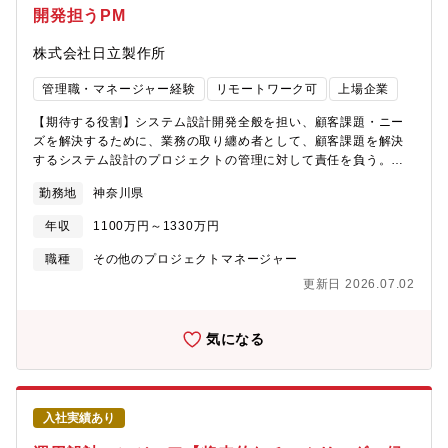
ができます。
開発担うPM
ンサービス事業全体を支えるシステムの要件整理・設計・開発・
運用を一貫してご担当いただきます。主な業務は以下の通りで
株式会社日立製作所
す。■事業企画・サービス企画担当との協議に基づく、システム要
件の整理・とりまとめ・対象ユーザ・利用シーンを踏まえた機能
管理職・マネージャー経験
リモートワーク可
上場企業
要件／非機能要件の定義・サービスライフサイクル（企画～PoC
～本格展開～運用・保守）を見据えた要件の優先順位づけ■システ
【期待する役割】システム設計開発全般を担い、顧客課題・ニー
ムの基本設計・アーキテクチャ設計・衛星画像などの宇宙アセッ
ズを解決するために、業務の取り纏め者として、顧客課題を解決
トから取得されるセンサーデータ（入力）を、ユーザの課題解決
するシステム設計のプロジェクトの管理に対して責任を負う。要
に資する情報として提供するための処理フロー設計・データ取
求仕様からより具体的な仕様の策定を担当する。所属する組織の
得・前処理・解析（AI含む）・可視化・配信までの一連のシステ
勤務地
神奈川県
方針に基づき、開発工程の管理、組織内のメンバーの進捗管理、
ム構成の設計・拡張性・保守性・セキュリティを考慮したシステ
収支・資産の管理を行う。防衛省殿向け無線通信システム開発に
ムアーキテクチャの検討■PoC向けプロトタイプシステムの開発・
年収
1100万円～1330万円
おいて、プロジェクトマネージャーとしてシステム開発・開発全
運用・AI/機械学習技術を含むプロトタイプの設計・実装・PoC環
体を取り纏める他、顧客への将来案件に対するシステム提案を取
職種
その他のプロジェクトマネージャー
境の構築・運用（協力会社とチームを組成し推進）・PoCユーザ
り纏める。【職務詳細】①製品・ソリューション開発防衛省自衛
からのフィードバック取得、利用ログ・評価結果の分析・分析結
更新日 2026.07.02
隊の市場・顧客の要望等を調査し、顧客ニーズに合った製品とサ
果を踏まえた機能改善や本番サービスへの展開案の策定■本番サー
ービスを定義し、濃客へシステム提案を実施する。②エンジニア
ビスに向けたシステム開発・改善・基本設計に基づく詳細設計、
リング・プロジェクト管理プログラムマネジメント計画の立案、
気になる
実装、テスト計画立案・実施・リリース後の運用設計、監視設
開発工程の遵守、開発リソース管理、外部パートナーとのベンダ
計、障害対応プロセスの整備・運用状況のモニタリングと継続的
管理を実施し、プロジェクト運営を遂行する。③予算編成と原価
な改善サイクルの構築【働く環境】平均残業時間：15時間フレッ
計算自身のプロジェクトの予算策定、外部からの調達、コスト管
クス可否：可（コアタイム：なし）リモート勤務：可（週2～3日
理を実施し、原価の進捗管理を遂行する。【ポジションの魅力・
程度）【募集背景】事業拡大に伴う、組織強化を目的とした増員
入社実績あり
やりがい・キャリアパス】・顧客業務の理解や新たな技術活用
募集となります。【企業の魅力】1853年の創業以来、造船にはじ
（デジタルスキル活用）の視点から、課題の抽出、システム提案