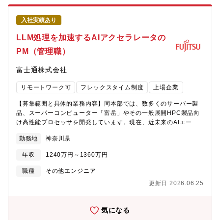
じて磨くことができます。・技術と業務の両面で幅広い経験が積
係者への展開）・拡販装置の貸し出し・評価活用を実現するため
める設計レビューや技術課題対応だけでなく、契約条件の整理や
の手続き対応（開発部門・評価部門・拡販装置管理チームとの各
社内外調整にも関与できるため、サーバ開発における「技術＋プ
入社実績あり
種調整）・ベンチマーク評価の推進支援（評価計画・スケジュー
ロジェクト実務」の両面をバランス良く経験できます。・着実な
ル調整、関係部署との連携、結果整理のサポート）・各種認証取
LLM処理を加速するAIアクセラレータの
ステップアップが描けるポジションまずは担当者として開発実務
得に向けた調整・進捗フォロー・また、FUJITSU-MONAKA後継
を担い、経験を積むことで、将来的には開発リーダやマネージャ
PM（管理職）
CPU開発プロジェクトの立上についても関わっていただきます。
としてプロジェクトを牽引する役割へと成長していくことが可能
【個人に期待する役割やミッション】本ポジションでは、
です。実力に応じて、より広い役割を任せてもらえる環境です。
富士通株式会社
FUJITSU?MONAKAを中核としたサーバ開発プロジェクトにおい
【配属組織】先端コンピューティング開発本部【組織としてのミ
て、プロジェクトマネジメントチームのサブリーダとしてリーダ
ッション】持続可能なデジタル社会を実現すべく、世界トップの
リモートワーク可
フレックスタイム制度
上場企業
を補佐し、実務面からプロジェクト推進を支えることをミッショ
テクノロジー開発に挑戦し、新たなテクノロジープラットフォー
ンとしています。具体的には、プロジェクト全体の進捗・課題・
ムを創り上げる【会社の魅力】■働き方について ・全社で年間
【募集範囲と具体的業務内容】同本部では、数多くのサーバー製
リスクを把握したうえで、関係部署との調整や段取りを行い、プ
80％以上の在宅勤務活用率。 ・コアタイム無しのフレックスタイ
品、スーパーコンピューター「富岳」やその一般展開HPC製品向
ロジェクトが計画どおりに進む状態を現場から作っていく役割を
ム制、子育て、介護、私用問わず私生活に合わせた働き方が実現
け高性能プロセッサを開発しています。現在、近未来のAIエージ
担っていただきます。リーダが意思決定しやすいように、状況を
可能。 ・サテライトオフィスは1,900拠点で場所を選ばず勤務
ェント社会を支える重要テクノロジーとしてLLM処理を加速する
整理し、論点を明確にした形で情報を上げることも重要な役割で
勤務地
神奈川県
可。・ドレスコードの自由化や、活き活きと働くための社内カル
次世代AIアクセラレータLSIの研究開発を行っています。本件募集
す。また、拡販装置の活用、ベンチマーク評価、各種認証取得と
チャーの変革にも積極的に取り組み中。 ■キャリアについて ・自
では、同本部が検討した独自アーキテクチャに基づいたAIアクセ
いったテーマについては、実運用を担当するチームと開発部門を
年収
1240万円～1360万円
律的なキャリア形成を推進し、グループ全体でポスティング制度
ラレータを設計開発するにあたり、国プロ対応およびプロジェク
つなぎ、必要な手続きや調整を通じて、プロジェクトとして成果
やFA制度が利用可能。 ・各部組織エンゲージメントを高める活動
ト管理業務をご担当いただきます。AIアクセラレータ開発そのも
職種
その他エンジニア
が出る状態を実現することを期待しています。単なる取りまとめ
にも力を入れており、定着する職場環境の風土醸成が心がけられ
のの技術推進は各技術チームが担いますが、本ポジションでは、
にとどまらず、「どうすれば進むか」を考え、実行に移す推進力
更新日 2026.06.25
ております。
国プロの計画・予算・進捗・成果物・報告対応を管理し、プロジ
が求められます。本ポジションは、プロジェクトマネジメントの
ェクトオーナーである推進室長に対して、状況整理・課題提起・
実務経験を積みながら、将来的にリーダやPMOの中核メンバーと
意思決定支援を行います。■具体的な業務内容・国プロに関する計
気になる
して活躍するためのステップとなる役割です。現場での調整力・
画、実績、予算、成果物の管理・関係機関への報告資料作成、問