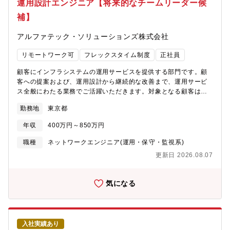
運用設計エンジニア【将来的なチームリーダー候
まり陸上機械へ、さらには航空・宇宙へと、様々な分野に事業領
を行い、実際のシステム構築まで一気通貫で経験することが可能
域を拡張してきました。そして日本の産業界の一翼を担うリーデ
補】
です。・防衛省やその他官公庁をメインの顧客としており、社会
ィングカンパニーのひとつとして、新しい時代を切り拓いてきて
や国家の安全保証を支えるシステムインテグレーション業務の経
います。その根底にあるのは「技術をもって社会の発展に貢献す
アルファテック・ソリューションズ株式会社
験を通じ、幅広いシステムインテグレーション業務を経験できる
る」という経営理念です。現在では、各種エネルギーシステム、
ポジションです。・社会的意義の高い分野でのシステムインテグ
物流システム、産業機械、ターボチャージャ、航空エンジン、宇
リモートワーク可
フレックスタイム制度
正社員
レーション業務に取組むことから、仕事に取組む上でのやりがい
宙開発機器などの製品分野において、「顧客満足の向上」を企業
や成果導出時の達成感などが感じられるプロジェクトに従事頂く
活動の中心に置き、お客様の真のニーズに応えるよう事業に取り
顧客にインフラシステムの運用サービスを提供する部門です。顧
ことが可能となっています。・大規模なPJに携わることができ、
組んでいます。もう一つの経営理念が「人材こそが最大かつ唯一
客への提案および、運用設計から継続的な改善まで、運用サービ
また、日立しか有していない技術や最先端の技術にも触れていた
の財産である」です。創造性と意欲のある人材が企業を発展させ
ス全般にわたる業務でご活躍いただきます。対象となる顧客は、
だくことが可能です。【働く環境】・当該設計部門は約90名体制
るという考えのもと、教育研修や福利厚生などの充実や社員一人
大手企業や公共、ヘルスケア等多岐にわたります。【具体的な職
であり、社員とグループ会社員は凡そ4：6の割合で構成されてい
勤務地
東京都
ひとりが活躍できる環境づくりに取り組んでいます。○2020年11
務内容】《新規インフラ運用設計や既存運用の巻取り、運用改善
ます。・部内でのプロジェクト担当グループは4グループで構成さ
月には社会・経済の変貌や価値観の急速な変化を見据えた事業変
業務》■新規導入システムの内容を理解し、運用フェーズにおける
れています。・働き方については、出社頻度は多いですが、在宅
年収
400万円～850万円
革の取り組みとして「プロジェクトChange」を発表しました。従
サービス設計の立案■ITシステムの運用整理に向けた現状分析■運
勤務も可能としています。また、顧客へのシステム納入等のた
来の事業領域の枠を超えた「暮らしの豊かさ」「脱CO2」「防
用設計に必要なITインフラの選定、調達、設計■策定した運用設計
職種
ネットワークエンジニア(運用・保守・監視系)
め、全国に点在する自衛隊基地への出張があります。【募集背
災・減災」という社会課題の解決を目的とした成長事業の創出に
に基づくサービスの移行、妥当性確認、テスト■インシデント対応
景】防衛向け無人航空機(UAV)連接システム開発におけるシステム
更新日 2026.08.07
も真正面から取り組んでいます。
などを踏まえた運用改善提案とその実行■品質向上のために実行す
インテグレーションのマネジメント・推進を担う人財を募集しま
るべき事項（自動化等）の検討■必要な運用体制や運用ルールの企
す。ディフェンスシステム事業部の主要事業分野であるNCW関連
画・立案《デバイスライフサイクルマネジメントに関する業務》■
気になる
分野では、自衛隊の有する様々な機種(航空機、車両、艦艇、地上)
各種運用フローの設計■各種マスターの作成や改定■資産管理台帳
を繋ぐ無線ネットワーク、および情報共有システムの開発、特に
の整備■キッティング工程の自動化/標準化■ITSMツール連携の設
近年運用が拡大される無人航空機(UAV)が持つ様々なセンサの情報
計■顧客調整（導入計画策定、導入後の課題管理等）【配属部署】
処理を行うシステム開発を行っています。今次、顧客向け新規事
顧客にインフラシステムの運用サービスを提供する部門で、パー
業(システム開発や研究開発事業)における事業拡大に伴い、新規プ
入社実績あり
トナー様も含めて50名を超えるエンジニアが所属しています。将