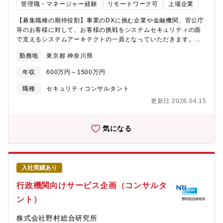
管理職・マネージャー経験
リモートワーク可
上場企業
になるケースもございます。
【募集職種の期待役割】事業のDXに挑む企業や金融機関、官公庁
等のお客様に対して、お客様の挑戦をシステムセキュリティの面
で支えるシステムアーキテクトの一員となっていただきます。近
年の働き方の変化や先進的な技術によって社会全体の変革が加速
勤務地
東京都 神奈川県
する中、企業が事業を継続し競争力を維持するためには、革新的
な挑戦を続けることが求められます。お客様が自社の事業に集中
年収
600万円～1500万円
して発展していけるよう、お客様の挑戦をシステムセキュリティ
の面で支えるスペシャリストとして解決策を提供します。【具体
職種
セキュリティコンサルタント
的な職務内容】NRIセキュアは誰もが安全に、安心して、ITの魅力
更新日 2026.04.15
を自由に楽しめる社会を作るために、お客さまが直面する情報セ
キュリティのあらゆる課題をワンストップで解決しております。
本ポジションは、セキュリティアーキテクトとして、お客様のセ
気になる
キュリティ課題や対策立案、各種セキュリティソリューションの
提案から設計・構築まで、全体のプロジェクトマネジメントを行
っていただきます。●システムアーキテクチャ検討 顧客システム
におけるセキュリティインフラについて、関連システムを含む全
入社実績あり
体を俯瞰しながら課題を分析、必要に応じてPoCなども交えなが
らシステム化構想・計画及びアーキテクチャを検討します。●プロ
行政機関向けサービス企画（コンサルタ
ジェクトマネジメント 検討したシステム化構想・計画を実現す
ント）
る最適なソリューションを選択したのちプロジェクトを立上げ、
ステークホルダーとの調整進めながらプロジェクトマネジメント
株式会社野村総合研究所
を実施します。●開発プロセスの組立て・リード 新規性の高い