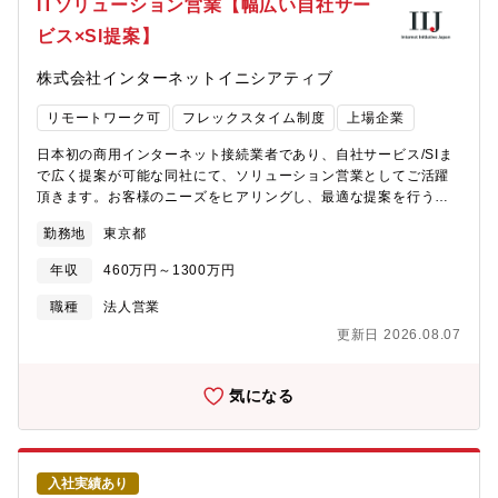
ITソリューション営業【幅広い自社サー
ビス×SI提案】
株式会社インターネットイニシアティブ
リモートワーク可
フレックスタイム制度
上場企業
日本初の商用インターネット接続業者であり、自社サービス/SIま
で広く提案が可能な同社にて、ソリューション営業としてご活躍
頂きます。お客様のニーズをヒアリングし、最適な提案を行うア
カウント営業ポジションです。【採用背景】事業拡大に伴う増
勤務地
東京都
員。【業務内容】ネットワーク、クラウド、セキュリティといっ
たIIJサービスを中心に、コンサル・SIから運用に至るまで顧客の
年収
460万円～1300万円
幅広いニーズに応えるソリューションを総合的に提案します。★
サービス例：クラウド型ネットワークインフラ「IIJ Omnibusサー
職種
法人営業
ビス」（https://www.iij.ad.jp/biz/omnibus/）┗お客様の業務スタ
更新日 2026.08.07
イルや利用シーンに合わせた「デジタル・ワークプレイス」支援
【顧客について】・大手企業・官公庁を中心に約15,000社の直取
引実績があり、業界TOP10企業に対する浸透率が80~100%と各
気になる
業界のリーディングカンパニーがお客様となります。・既存で取
引のある企業様をアカウントでご担当いただく想定です。★既存
顧客8割、新規顧客2割程度です。【想定されるキャリアパス】ま
ずは、配属部署で専門性を深めていただきます。その後実績やご
入社実績あり
希望に応じて、マネジメントをお任せするもしくは、専門性の高