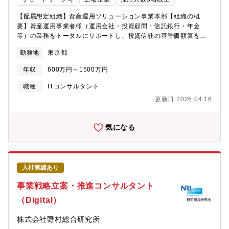
社の営業利益率8％前後に対し、NRIは17,4％（2022年）と高い
営業利益率を誇ります。■共同利用型サービスやアウトソーシン
【配属想定組織】資産運用ソリューション事業本部【組織の概
グ、システムのエンハンスメントなど、景気の影響を受けない安
要】資産運用事業者様（運用会社・投資顧問・信託銀行・年金
定した事業ドメインを保有しており、業績も安定しています。■証
等）の業務をトータルにサポートし、投資信託の基準価額算をは
券会社向けのデファクトスタンダードとなっている「STAR」シス
じめとする業界標準のプラットフォームを提供しています。当社
テムなど、業界内で高いシェアを持つITソリューションを複数保
勤務地
東京都
の資産運用事業者様向けソリューションは30年以上にわたる実績
有しています。
があり、日本国内で事業展開されている運用会社の約8割がご利用
年収
600万円～1500万円
されています。自社開発によるSaaS、業界に特化したリサーチ活
動とコンサルティング、システムインテグレーション、グループ
職種
ITコンサルタント
会社と連携したオペレーション等の各種サービス提供を通じて、
更新日 2026.04.16
業務改革や制度改正及びグローバル事業展開など資産運用事業者
様のビジネスへの貢献と資産運用業界全体の発展を目指します。
【募集職種の期待役割】 [ビジネスアナリスト/システムアナリス
気になる
ト] 業界・お客様のビジネス発展と、「資産運用立国」の実現に
向けて、業界をリードする役割(リサーチ、コンサルティング、ソ
リューション提案） [ビジネスディベロッパー] 幅広いステーク
ホルダーと対話しつつ、金融商品に関わる法令、当局指針、規制
入社実績あり
対応を理解・調整を行いつつ、 業界をリードするNRIの業界標準
プラットフォームの企画を推進する役割【具体的な職務内容】◆
事業戦略立案・推進コンサルタント
業務概要 [ビジネスアナリスト/システムアナリスト] お客様業
（Digital）
務／IT 分野でのリサーチ、コンサルティング、システム化構想・
計画策定、要求事項整理・システム要件定義、新規営業を推進
株式会社野村総合研究所
[ビジネスディベロッパー] 自社投資でのIT＆BPOサービス事業企