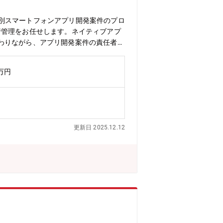
、個別スマートフォンアプリ開発案件のプロ
行管理をお任せします。ネイティブアプ
わりながら、アプリ開発案件の責任者と
ジェクト数が増加しているため、体制強化
あり、自社での開発力強化が必要となっ
6万円
との会議、仕様調整、課題管理・「Mo
ント作成・対向ベンダー仕様にあわせた
理業務をお任せします。クライアントや
の規模・案件種類：新規アプリ案件、ア
バー構成例（案件規模による） -PM
更新日 2025.12.12
roidエンジニア2名 iOSエンジニア2名
ーサクセス等と連携します。■おすすめ
自身の考えや想い、設計が形となりま
させていけます。★1つの案件を固定で
多い、生活に身近なスマートフォンアプ
す！→ 進行管理や要件調整をメインで
、当事者意識を持って行動できる方・ア
するほうが好きな方・新しいことが好き
ジェクトマネジメントユニット[プロジ