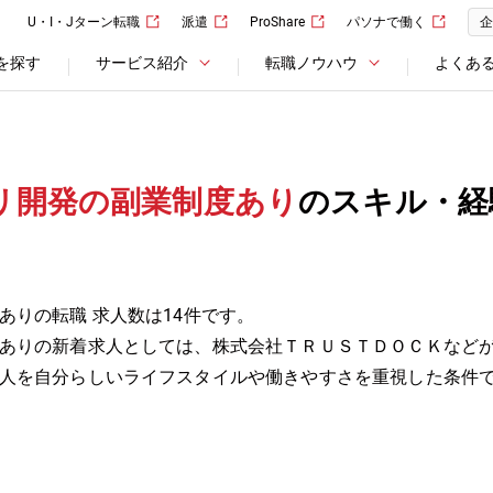
U・I・Jターン転職
派遣
ProShare
パソナで働く
企
を探す
サービス紹介
転職ノウハウ
よくあ
リ開発の副業制度あり
のスキル・経
ありの転職 求人数は14件です。
ありの新着求人としては、株式会社ＴＲＵＳＴＤＯＣＫなど
人を自分らしいライフスタイルや働きやすさを重視した条件