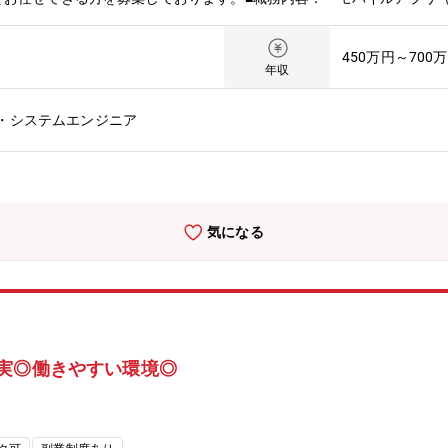
をお任せいたします。■開発環境：・言語/フレームワーク：Flutter, Dart, 
AWS, GCP, Terraform・CI：GitHub Actions・コミュニケーション：Git
450万円～700
リ開発エンジニアとしては１名目ですが、困ったら周りの方にフランク
年収
当（顧客分析,販促企画など）30代（男性2名）：システム導入/業務プ
フラ担当50代（女性1名パート）：データ入力/問い合わせ対応■就業環境：
・システムエンジニア
度：当社は全社的に残業をあまりせず定時で帰る社風がございます。・
可能にし従業員の満足度向上に貢献します。・最新のコミュニケーショ
成果に則した評価制度の構築、セキュリティ対策の強化などの取り組み
できる環境づくり、多様な価値観を受け入れる文化の醸成、ワークライ
境を創造していきます。■在宅勤務：月1～2回程度東京事務所または
気になる
就業が可能です。
実◎働きやすい環境◎