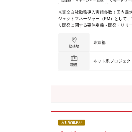
管理職・マネージャー経験
リモートワー
※完全自社勤務導入実績多数！国内最大級
ジェクトマネージャー（PM）として
リ開発に関する要件定義～開発・リリ
して案件毎のマネジメントを推進していた
を目的とした増員を行います。現在は
東京都
ています。■業務内容・プロジェクト
勤務地
duleApps」機能と顧客要望カス
システム連携の設計と仕様調整など、
ネット系プロジェク
エンジニアと積極的にコミュニケーシ
職種
ップデート案件、他社からのリプレース
（兼SE）1名 Androidエンジニア1
サーバエンジニア1名 テストエンジニ
ポイント★社内の複数部署、クライア
す。★アプリの責任者として裁量を持
担当するのではなく、様々な規模・業
リに携われます。→ エンジニアから設
担当していただくこともあるので、設
プリ開発やシステム連携の現場に必要
入社実績あり
で、スマホアプリ・サービスに対する関