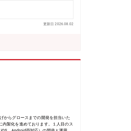
/ AWS / GCP■自動テストツール: Seleniu
当と協調し、担当サービスのテスト自動化を推進
GameDay、勉強会、開発定例を組む
更新日 2026.08.02
■テスト自動化の基盤構築・運用経験■
プを発揮する経験
上げからグロースまでの開発を担当いた
に内製化を進めております。１人目のス
、Android両対応）の開発と運用当