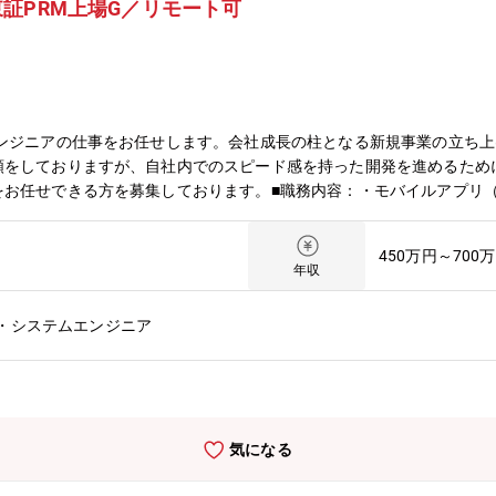
証PRM上場G／リモート可
 プロジェクトマネージャー：3名 （マネージャー1名、リーダー1名、
ral Manager > Manager > Leader > ★Member※ご
エンジニアの仕事をお任せします。会社成長の柱となる新規事業の立ち
頼をしておりますが、自社内でのスピード感を持った開発を進めるため
任せできる方を募集しております。■職務内容：・モバイルアプリ（iOS
をお任せいたします。■開発環境：・言語/フレームワーク：Flutter, Dart, 
AWS, GCP, Terraform・CI：GitHub Actions・コミュニケーション：Git
450万円～700
名目ですが、困ったら周りの方にフランクにご相談いただけます。■就業
年収
間：当社は全社的に残業をあまりせず定時で帰る社風のため、月間10時
ーズに合わせた働き方を可能にし従業員の満足度向上に貢献します。・
・システムエンジニア
ングによる一体感の醸成、成果に則した評価制度の構築、セキュリティ
個々の能力を最大限に発揮できる環境づくり、多様な価値観を受け入れ
いと生きがいを感じられる環境を創造していきます。
気になる