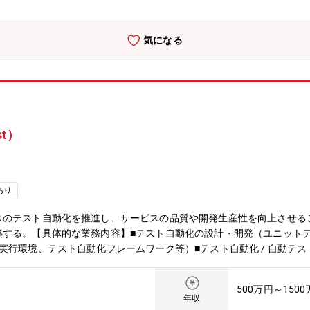
、QCD管理）ステークホルダーとの合意形成と進行テスト計画の作成と
業務効率化:根本課題を捉えた解決策の提案業務プロセスの改善提案と実行
ニケーションとリーダーシップ:ビジネス部門との密接な連携チーム内
気になる
を融合できる環境Salesforceをはじめとする最新のSaaSツール
ドしていきます。技術的な専門性を発揮するとともに、プロジェクトマ
体を俯瞰するスキルが自然と身につきます。■キャリアパスの多様性プ
戦略策定に関与するリーダーシップを発揮することが期待されています。
技術専門職から経営戦略に関与する役割まで、幅広いキャリアパスを描
st）
あり
スのテスト自動化を推進し、サービスの品質や開発生産性を向上させる
する。【具体的な業務内容】■テスト自動化の設計・開発（ユニットテスト
実行環境、テスト自動化フレームワーク等）■テスト自動化 / 自動テ
トで品質を担保する領域と手動テストで品質を担保する領域の切り分け
一例を挙げます。■医療従事者向けメディア m3.com■製薬企業のプ
500万円～150
エムスリーデジカル■医療施設向け予約～会計までできる総合サービス デ
年収
プロダクト【技術スタック】■テストケース管理: Testrail■言語: Ruby / Pyth