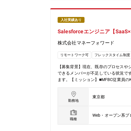
入社実績あり
Salesforceエンジニア【SaaS×F
株式会社マネーフォワード
リモートワーク可
フレックスタイム制度
【募集背景】現在、既存のプロセスや
できるメンバーが不足している状況で
ます。【ミッション】■MFBC従業員
達成を支援。■プロダクト利用顧客の
Valueである「User Focus」
東京都
た持続可能なプラットフォームの設計と
勤務地
ションでは、Salesforceを中心
支える仕組みを構築していただきます
Web・オープン系
を実現していただくことを期待しています。■Sales
職種
た機能設計と開発Salesforceを中