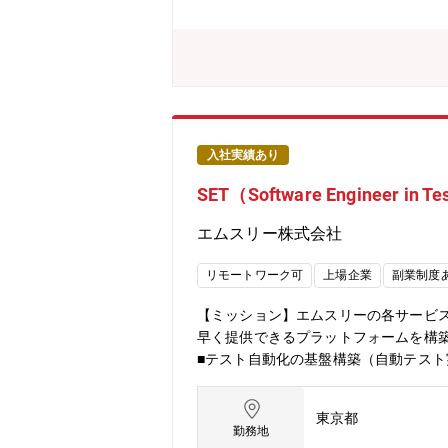
ロジェクト管理（スコープ、優先順位
進捗管理やリスク対応を遂行■課題解決と
解をもとに、効率化施策の立案■コミュ
ションの魅力】■技術力とビジネススキル
密接に連携することで課題解決をリー
調整力を磨くことができ、ビジネス全
ら、将来的にはBizOps本部全体の
やマネジメントスキルを磨くことで、
入社実績あり
SET（Software Engineer in Te
エムスリー株式会社
リモートワーク可
上場企業
副業制度
【ミッション】エムスリーの各サービ
早く提供できるプラットフォームを構築
■テスト自動化の基盤構築（自動テスト
スのテスト自動化導入支援■自動テス
多くの事業、サービスがあります。以下に
東京都
シェアNo. 1のクラウド電子カルテ 
勤務地
健康相談サービス Askdoctors■グローバル向け