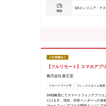
■チャットツール: Slack■チケット管理: JIRA
QAエンジニア・テ
m Webdriver / Playwrig
職種
する【働き方】エンジニアはリモート中
などしてハイブリッドな働き方を実現し
Test Pyramidの実現など効率
入社実績あり
【フルリモート】スマホアプリ
株式会社薬王堂
リモートワーク可
フレックスタイム制度
DX戦略部にてスマートフォンアプリ
だけます。現在、外部ベンダーへの依
マートフォンアプリの開発エンジニアをお