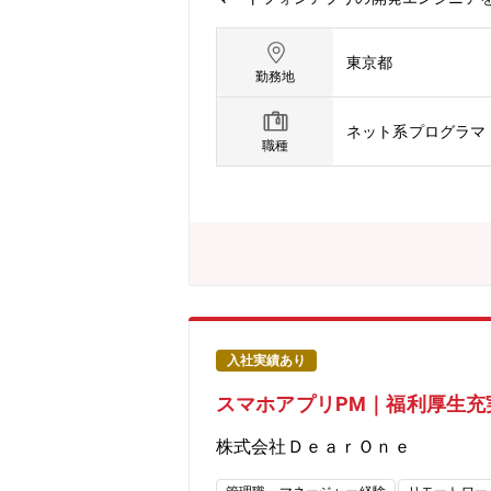
社のECサービスのモバイルアプリの開発に係る業務
ypeScript・データベース：MySQL・インフラ：
東京都
構成：人員構成は下記になります。アプ
勤務地
名、女性2名）：プロダクトグロース担
インフラ担当40代（男性1名）：社内イン
ネット系プログラマ
支給いたします。・残業月10時間程
職種
など個々のニーズに合わせた働き方を
ムビルディングによる一体感の醸成、
します。・個々の能力を最大限に発揮
て、働きがいと生きがいを感じられる環
がありますが、基本フルリモートでの
入社実績あり
スマホアプリPM｜福利厚生充
株式会社ＤｅａｒＯｎｅ