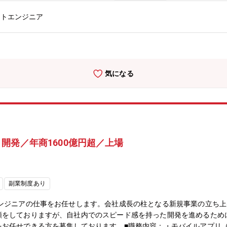
 / Redmine■CIツール: GitLab-CI / Jenkins■インフラ: オンプレミス 
ストエンジニア
ht / mabl【チーム体制】QAチームに所属し、各サービスの開発担当、QA担
心の業務です。月2回の出社タイミングにて、チーム内で負債解消デーや
ています。【得られる経験・スキル】■Webアプリのテスト自動化経験
的なテスト自動化戦略の専門知識■テスト自動化の旗振り役としてリーダーシッ
気になる
開発／年商1600億円超／上場
副業制度あり
エンジニアの仕事をお任せします。会社成長の柱となる新規事業の立ち
頼をしておりますが、自社内でのスピード感を持った開発を進めるため
任せできる方を募集しております。■職務内容：・モバイルアプリ（iOS