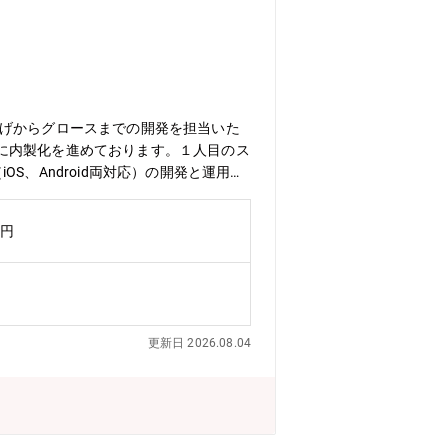
メンバー1名）（協力社員約20名→内製
経験によっては上位ポジションのご相談をさせていた
上げからグロースまでの開発を担当いた
に内製化を進めております。１人目のス
、Android両対応）の開発と運用当
Kotlin, SpringBoot, Go, T
Hub, Slack, Figma, Notion■組織
万円
環境：・PCにつきまして：MacBoo
間程となっております。・テレワーク・ハ
最新のコミュニケーションツールの導
対策の強化などの取り組みを通じて、組
る文化の醸成、ワークライフバランスの
更新日 2026.08.04