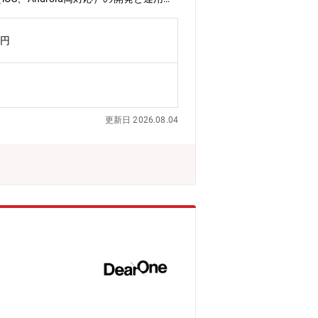
Kotlin, SpringBoot, Go, T
Hub, Slack, Figma, Notion■組織
万円
にご相談いただけます。20代（男性1
ロセス改善担当20代（男性1名）：社内
・PCについて：MacBook Proを
テレワーク・ハイブリッドワークの導入
ンツールの導入、オンライン研修やチー
更新日 2026.08.04
を通じて、組織全体の生産性向上を目指
フバランスの支援などの取り組みを通じ
仙台事務所への就社をお願いするシーン