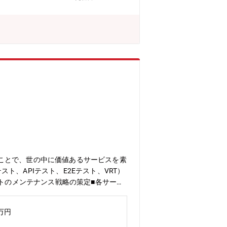
品質管理プロジェクト全体をリードし、
営業プロセス（The Model）の理
外の調整やリーダーシップの発揮【ポジ
や連携技術を駆使しながら、ビジネス部門と
ネジメント能力やステークホルダー間の
ロジェクトをリードする経験を積みなが
テクニカルスキルに加え、ビジネス視点
くことが可能です。
ことで、世の中に価値あるサービスを素
、APIテスト、E2Eテスト、VRT）
ストのメンテナンス戦略の策定■各サービ
支援【担当事業・プロダクト】社内には
ロモーション支援サービス MR君■国内
0万円
ジカルスマート診療■コンシューマ向けの
on / JavaScript / TypeScript