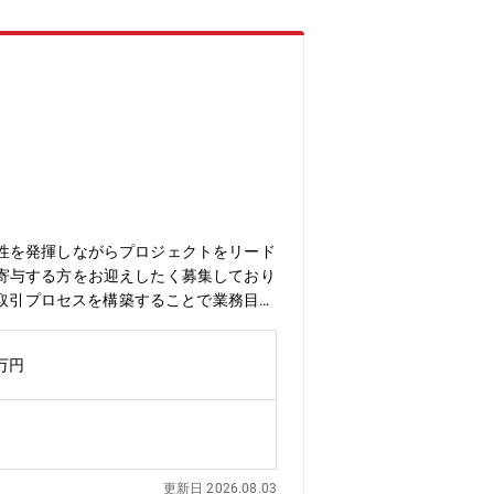
性を発揮しながらプロジェクトをリード
寄与する方をお迎えしたく募集しており
な取引プロセスを構築することで業務目標
明性の高い取引プロセスを提供。弊社の
改善しつつ、未来のビジネスニーズを見据え
0万円
とが求められます。【業務内容】本ポジ
がら、効率的かつ正確な営業活動や取引を
の生産性向上と持続可能なシステム運用
 Components、Visualforceを活用し
ムとの連携）■プロジェクトリーダー業務:プ
更新日 2026.08.03