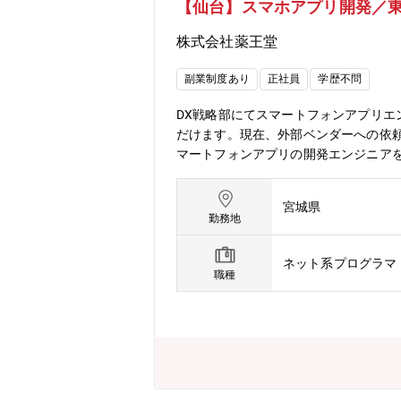
【仙台】スマホアプリ開発／東
ェクトマネジメントユニット構成] -
化を進めていく計画）代表取締役社長 > Gene
株式会社薬王堂
だく場合がございます
副業制度あり
正社員
学歴不問
DX戦略部にてスマートフォンアプリ
だけます。現在、外部ベンダーへの依
マートフォンアプリの開発エンジニアをお
社のECサービスのモバイルアプリの開発に係る業務
ypeScript・データベース：MySQL・インフラ：
宮城県
構成：アプリ開発エンジニアとしては１
勤務地
k Proを支給いたします。・残業時
イブリッドワークの導入など個々のニ
ネット系プログラマ
入、オンライン研修やチームビルディ
職種
織全体の生産性向上を目指します。・
支援などの取り組みを通じて、働きが