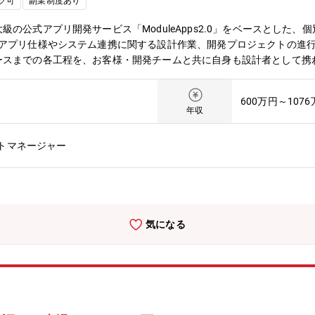
ク可
副業制度あり
の公式アプリ開発サービス「ModuleApps2.0」をベースとした
、アプリ仕様やシステム連携に関する設計作業、開発プロジェクトの進
ースまでの各工程を、お客様・開発チームと共に自身も設計者として携
だきます。■募集背景「ModuleApps2.0」の顧客拡大によりプロ
一部業務を協力会社に依頼していますが、今後は内製化を進める方針で
600万円～107
計画、タスク管理、工程管理、メンバー管理・上流工程を中心とした顧客
年収
タマイズのアプリ機能整理・画面仕様書、シーケンス図などの設計ドキュメ
アプリやお客様の規模に合わせた内容で、アプリ開発に必要な一連の管
トマネージャー
ョンを図りながら、プロジェクトを動かしてください！■プロジェクト
案件 など・案件規模：3人月～30人月・期間：1ヶ月～1年程・メン
名 iOSエンジニア1名 テストエンジニア1名 -PM1名 SE2名 And
ア1名その他に、営業・デザイナー・プロダクトエンジニア・カスタマ
ント内の複数部署と連携しながらアプリをリリースさせる仕事です。 
気になる
って、クライアント企業のアプリ部門のような意識でアプリをグロース
種のクライアントのアプリ開発を経験できます。★利用するユーザーの
計者/管理に注力したい方、これからPMとして成長したい方も歓迎で
計作業にブランクがある方でも歓迎です！■求める人物像・世話好きで
な課題を動かす判断ができる方・1人で黙々というよりはチームで作業
心を持った方■組織情報プロダクト開発部 アプリ開発グループ プロ