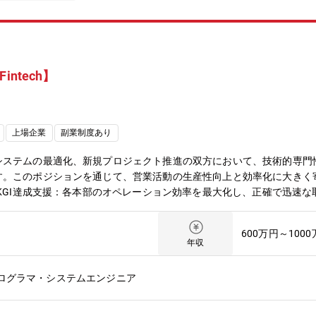
intech】
上場企業
副業制度あり
システムの最適化、新規プロジェクト推進の双方において、技術的専門
す。このポジションを通じて、営業活動の生産性向上と効率化に大きく
のKGI達成支援：各本部のオペレーション効率を最大化し、正確で迅速
価値向上：見積書作成から請求・契約更新・解約に至るまで、正確で透
と「Fairness」を体現する仕組みを構築する。また、既存システムの課題を
600万円～100
運用を担い、MFBC全体の営業活動における生産性向上に寄与するこ
年収
としたシステム設計・開発・運用をリードし、ビジネスの複雑さを克服しな
。特に、高度な技術スキルとプロジェクト推進能力を発揮し、組織全体
プログラマ・システムエンジニア
force関連:Salesforceの設計・構築Flow、Apex、Lightning Web
心としたシステム間データ連携の構築と運用（例: Marketoや社内システ