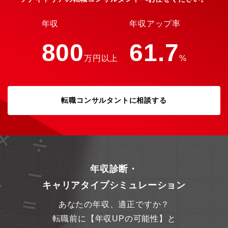
発)・業務内容:製造・単体テスト・環境:言語:Javaフレームワー
ク:Spring、MyBatisOS:RHELミドルウェア:JBossデータベー
ス:Oracle他案件例：Fintech系サイトのバックエンド開発／・医
年収
年収アップ率
療事業者向けポータルサイトのバックエンド開発／・有名エンタ
メサービスのスマホアプリのバックエンド開発／・クラウド型モ
800
61.7
バイル決済システムのバックエンド開発／・大手損害保険会社の
万円以上
%
基幹システムのバックエンド開発／・DX支援システムのバックエ
ンド開発／・大手モバイル決済サービスのバックエンド開発／・
官公庁、自治体向けクラウドシステムのバックエンド開発など
転職コンサルタントに相談する
年収診断・
キャリアタイプシミュレーション
あなたの年収、適正ですか？
転職前に【年収UPの可能性】と