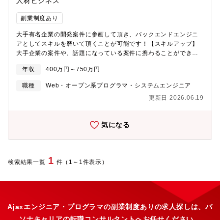
人材ビジネス
副業制度あり
大手有名企業の開発案件に参画して頂き、バックエンドエンジニ
アとしてスキルを磨いて頂くことが可能です！【スキルアップ】
大手企業の案件や、話題になっている案件に携わることができる
為、幅広くスキルアップすることが可能です。また、エンジニア
年収
400万円～750万円
として先のキャリア見据えて身に着けたいスキルがあった場合に
は、積極的に資格取得手当（各種1～5万円程度）を活用してスキ
職種
Web・オープン系プログラマ・システムエンジニア
ルアップを目指すこともできます。※約200種類以上のエンジニア
更新日 2026.06.19
スキル向上のための資格を対象としています。【サポート体制】
フォロー専門チームがいるため、定期面談も実施しており、困り
ごとなどはすぐに解消できる体制を整えていますまた同社が契約
気になる
する専門医（メンタル／フィジカル／キャリア領域）との相談も
可能【プロジェクト事例】1、採用管理システム・人事系システム
の追加開発・改修・保守・業務内容:追加開発・改修・保守・環境:
言語:PHP、jQuery、Ajax、HTML、CSS、MySQLフレームワー
1
検索結果一覧
件（1～1件表示）
ク:LaravelOS:Linuxその他:Apache、Git、Trello2、ゲーム実況
配信アプリのバックエンド開発・業務内容:Go による Web アプリ
ケーション開発新機能設計・開発及び機能改善・環境:PC: Macバ
ックエンド: Go(Perl)フロントエンド: TypeScriptインフラ: GCP
共通: Github、Slack、Confluence3、大手 SIer にて銀行向け
Ajaxエンジニア・プログラマの副業制度ありの求人探しは、パ
WEB システムのバックエンド開発(帳票出力を主機能とした開
ソナキャリアの転職コンサルタントへお任せください。