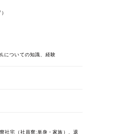
ず）
stgreSQLについての知識、経験
、寮社宅（社員寮:単身・家族）、退