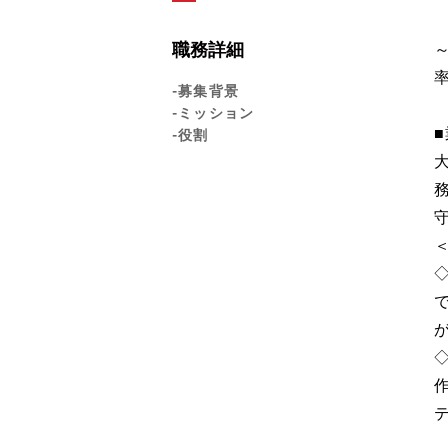
職務詳細
-募集背景
-ミッション
-役割