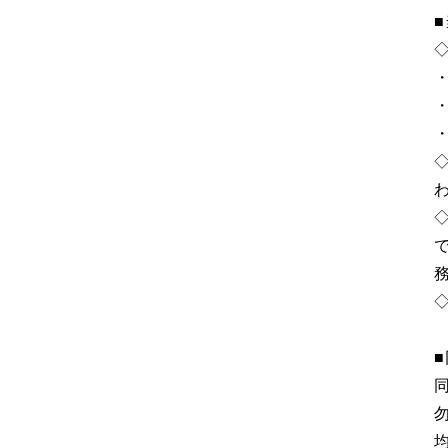
・
・
・