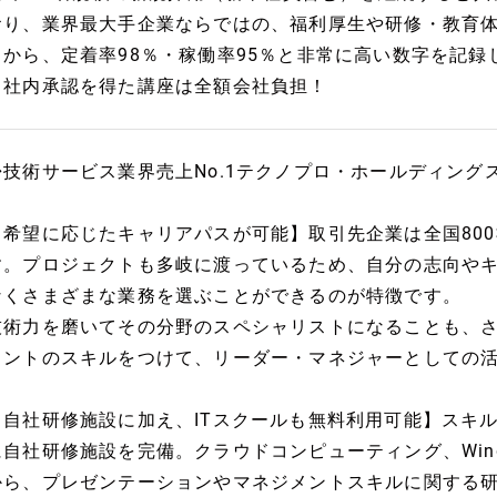
おり、業界最大手企業ならではの、福利厚生や研修・教育
さから、定着率98％・稼働率95％と非常に高い数字を記録
※社内承認を得た講座は全額会社負担！
◆技術サービス業界売上No.1テクノプロ・ホールディング
【希望に応じたキャリアパスが可能】取引先企業は全国80
す。プロジェクトも多岐に渡っているため、自分の志向や
なくさまざまな業務を選ぶことができるのが特徴です。
技術力を磨いてその分野のスペシャリストになることも、
メントのスキルをつけて、リーダー・マネジャーとしての
【自社研修施設に加え、ITスクールも無料利用可能】スキ
に自社研修施設を完備。クラウドコンピューティング、Windo
から、プレゼンテーションやマネジメントスキルに関する