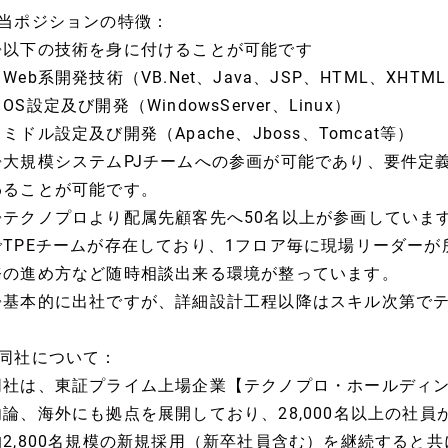
■当ポジションの特徴：
◇以下の技術を身に付けることが可能です
Web系開発技術（VB.Net、Java、JSP、HTML、XHTML
OS設定及び開発（WindowsServer、Linux）
ミドル設定及び開発（Apache、Jboss、Tomcat等）
◇大規模システムPJチームへの参画が可能であり、要件定
わることが可能です。
◇テクノプロより配属先顧客先へ50名以上が参画していま
でTPEチームが存在しており、1フロア毎に現場リーダー
務の進め方など随時相談出来る環境が整っています。
◇基本的に出社ですが、詳細設計工程以降はスキル次第で
■同社について：
同社は、東証プライム上場企業【テクノプロ・ホールディ
勿論、海外にも拠点を展開しており、28,000名以上の社
均2,800名規模の新規採用（新卒社員含む）を継続すると