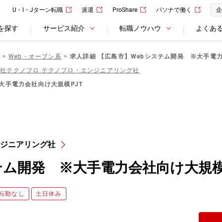
U・I・Jターン転職
派遣
ProShare
パソナで働く
企
を探す
サービス紹介
転職ノウハウ
よくあ
Web・オープン系
求人詳細 【広島市】Webシステム開発 ※大手電力
社テクノプロ テクノプロ・エンジニアリング社
大手電力会社向け大規模PJT
ンジニアリング社
テム開発 ※大手電力会社向け大規模
転勤なし
土日休み