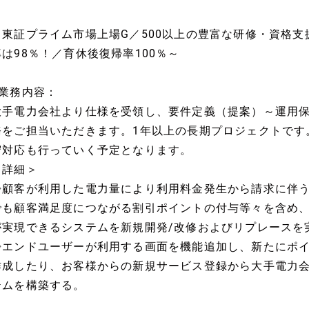
～東証プライム市場上場G／500以上の豊富な研修・資格支
率は98％！／育休後復帰率100％～
■業務内容：
大手電力会社より仕様を受領し、要件定義（提案）～運用
務をご担当いただきます。1年以上の長期プロジェクトです
守対応も行っていく予定となります。
＜詳細＞
◇顧客が利用した電力量により利用料金発生から請求に伴
でも顧客満足度につながる割引ポイントの付与等々を含め
が実現できるシステムを新規開発/改修およびリプレースを
◇エンドユーザーが利用する画面を機能追加し、新たにポ
作成したり、お客様からの新規サービス登録から大手電力
テムを構築する。