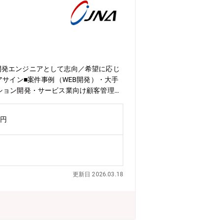
開発エンジニアとして志向／希望に応じ
サイン■案件事例（WEB開発）・大手
ション開発・サービス業向け顧客管理ア
ステム開発 など◆使用言語：Java
的なキャリアとして、顧客との要件定義など最上流か
万円
キャリアを積めます。・経験年数やスキ
張りや顧客への貢献が給与にしっかりと
対して、AI・クラウドを中心とした先
ンター・研修センターを展開（転勤は基
な技術に対応できるよう各分野に特化し
更新日 2026.03.18
格保有者が多く在籍しており専門性の高
２つのスキル向上を目指し、エンジニア
】■技術部：各エンジニアの成長・技術
ている2名の社員のもとに、プロジェク