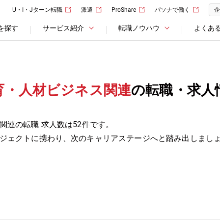
U・I・Jターン転職
派遣
ProShare
パソナで働く
企
を探す
サービス紹介
転職ノウハウ
よくあ
育・人材ビジネス関連
の転職・求人
関連の転職 求人数は52件です。
ジェクトに携わり、次のキャリアステージへと踏み出しまし