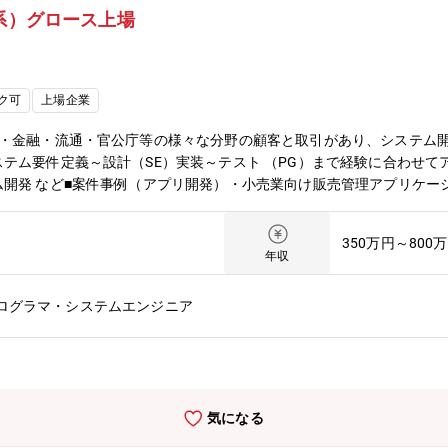
ン系）グロース上場
ク可
上場企業
ア・金融・流通・官公庁等の様々な分野の顧客と取引があり、システム
テム要件定義～設計（SE）実装～テスト （PG）まで経験に合わせてア
開発 など■案件事例（アプリ開発）・小売業向け販売管理アプリケー
業務システム）・製造業向け生産管理システム開発・金融機関向け勘定系シ
Script／SQL／Android／Objective-c■職務の魅力・特徴・将来
350万円～800
ンジニアのマネジメントを行うSVなど、スキル・マネジメント両方の
年収
えて、単価連動型給与制度（派遣単価を技術者に公開）により自身の頑
ます。■当社の特徴・魅力当社は日本のIT業界やものづくりメーカーに
プログラマ・システムエンジニア
リングカンパニーです。・主要都市を中心に8エリアに事業所・開発セ
し、過去に一度も赤字を出すことなく健全な経営を維持・広範かつ高度
発・インフラ構築・ハードウェア開発・化学生物分析～基礎研究）・資
やサポートが充実）・「テクニカルスキル」と「ヒューマンスキル」の
ーあり）【技術面と営業面の両面からエンジニアをフォローしています
気になる
引先へ案件の受注、単価交渉など営業面からフォロー※技術部を統括し