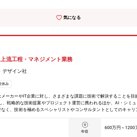
事に対する熱意です。たとえ業務の経験があるからといって同社でまっ
いく姿勢こそが何よりも大切だと考えています。
気になる
る上流工程・マネジメント業務
・デザイン社
日休み
メーカーやIT企業に対し、さまざまな課題に技術で解決することを目的
要し、戦略的な技術提案やプロジェクト運営に携われるほか、AI・シミュ
でなく、技術を極めるスペシャリストやコンサルタントとしてのキャリ
容】お取引のある大手製造メーカーを中心に、クラウド基盤設計、セキ
ける上流工程・マネジメント業務を担うハイキャリア人材を募集します。A
600万円～120
、顧客折衝、ベンダーコントロールなど、技術と戦略の両面からプロジ
年収
リューション提案■クラウド基盤整備・共通環境構築■金融機関向けク