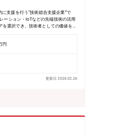
に支援を行う“技術総合支援企業”で
レーション・IoTなどの先端技術の活用
アを選択でき、技術者としての価値を最
メーカー）の開発現場で、組込制御開発
ェクト推進・品質管理・顧客折衝・チー
0万円
器向けマシンビジョンカメラの組込開発■
更新日 2026.02.26