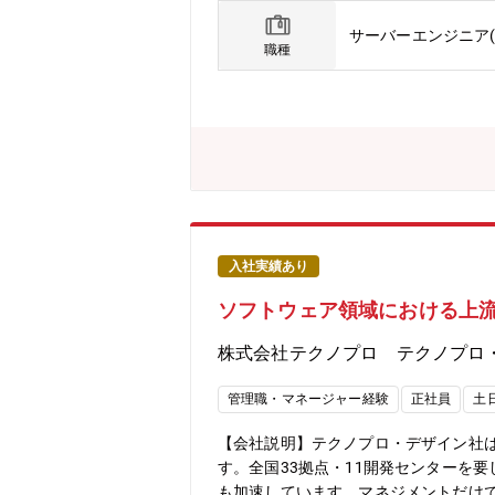
脆弱性対応■クラウド環境構築（鉄道・公共系）
サーバーエンジニア(
化)・AWS・Azure・GCP・ActiveD
職種
に課題感を抽出、整理し、解決するた
定・要求事項整理・評価など、構想フ
わることができます。２．プロジェク
きます。４．各々の技術力の成長がで
価値を高めるために、そして、エンジ
ルティング業務のさらなる強化。これ
きるのです。現在53歳の現役エンジ
声が上がっています。また、社員の夢
なキャリアを描く風土があり、人がい
入社実績あり
UdemyやAidemyなどの外部e-Le
ソフトウェア領域における上
《これまでに研修を受講したエンジニア
ができます。さらに、技術研修事業を手
株式会社テクノプロ テクノプロ
その他にもさまざまなプログラムを用
管理職・マネージャー経験
正社員
土
【会社説明】テクノプロ・デザイン社は
す。全国33拠点・11開発センターを
も加速しています。マネジメントだけ