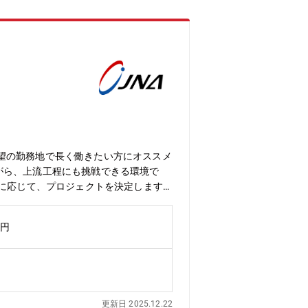
はかりながら、社員の育成・フォローを
望の勤務地で長く働きたい方にオススメ
がら、上流工程にも挑戦できる環境で
望に応じて、プロジェクトを決定します
信キャリア、金融、流通、官公庁 等◆
、 C++、VC++、アセンブラ 等使用DB：
万円
メーカーの製品設計をサポートする技術系アウ
、技術サポートまで幅広い領域で活躍し
ーの「モノづくり」を技術支援してお
彩なフィールドの組み合わせにより、エ
性を重視しています。第二製造業になり
更新日 2025.12.22
の際に重視してきたのは実績よりもむし