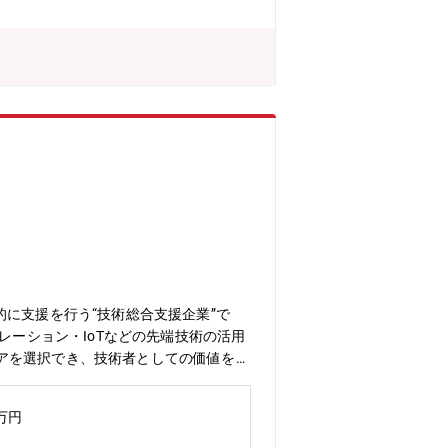
たく同じ仕事をするわけではありませ
に支援を行う“技術総合支援企業”で
レーション・IoTなどの先端技術の活用
アを選択でき、技術者としての価値を最
ュリティ戦略、インフラソリューション
WS・Azureなどのクラウド環境を中
0万円
ェクトを推進していただきます。例え
ラウド運用内製化支援■セキュリティ・