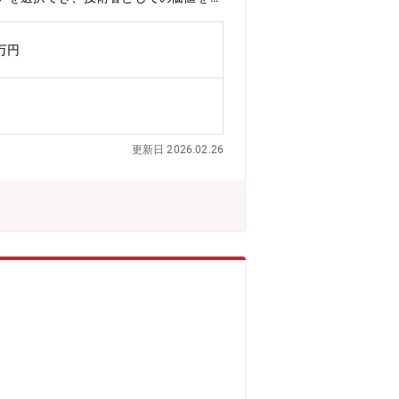
契約を結んでいる、大手メーカーやSI
おける上流工程・マネジメント業務を担
0万円
進など、技術とビジネスの両面から価値
ジニアで最大20数名規模で構成された
クノプロ・デザイン社でのやりがい】
件設定ができます。３．様々な技術を試
りやすいです。【働く環境】リーディン
更新日 2026.02.26
るために、様々な取り組みを行っていま
向上や、エンジニアが安定的に強みを磨
らも「人生を通して徹底的に技術を磨く
独自の研修制度や、そもそもの生き方か
イン社には溢れています。【豊富な研修
す。技術研修数：1,092研修ヒューマン&
別の研修プログラムを200種以上用意し
以上の外部スクールも活用OK！多様な