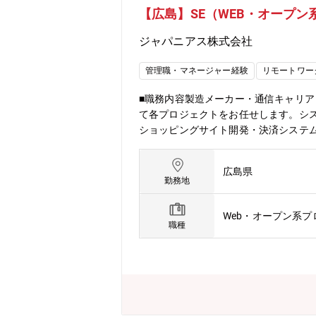
【広島】SE（WEB・オープ
ジャパニアス株式会社
管理職・マネージャー経験
リモートワー
■職務内容製造メーカー・通信キャリ
て各プロジェクトをお任せします。シス
ショッピングサイト開発・決済システム
プリケーション開発 など■案件事例（
／PHP／C／.NET／Python／Java
広島県
ら関われるリーダーポジションや、エ
勤務地
ルに関わらず昇給できる環境です。加
反映され、能動的に給与アップも目指せ
Web・オープン系
端テクノロジーを提供するエンジニア
職種
本ありません）・創業以来利益を追求
たエンジニアが多数在籍（システム開
いサービス提供を実現（資格取得補助
の人材育成を強化（自社内研修センタ
力向上に向けたフォロー■営業部：取