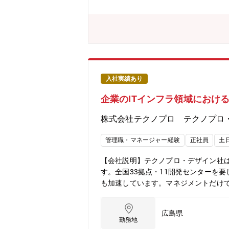
ろ人間性やコミュニケーション力、仕
ん。常に新しいことにチャレンジして
入社実績あり
企業のITインフラ領域におけ
株式会社テクノプロ テクノプロ
管理職・マネージャー経験
正社員
土
【会社説明】テクノプロ・デザイン社は
す。全国33拠点・11開発センターを
も加速しています。マネジメントだけ
大限に高められる環境です。【業務内
提案など、企業のITインフラ領域にお
広島県
心に、設計思想のレビュー、運用設計
勤務地
ば、、、■通信キャリア向けインフラソ