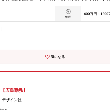
】取引先は全国の大手企業など800社以上ございます。同社とプライム
ステム開発、クラウド導入、セキュリティ設計など、ソフトウェア領域に
600万円～120
件定義、企画立案、運用設計、ベンダーコントロール、プロジェクト推
年収
と呼ばれるチーム単位で取組んでいきます。テクノプロデザインのエン
ルにより、PL、PMとして活躍いただくことも想定しています。【テ
計
ことができます。２．PJによっては、白紙の段階から構想をもとに要
各々の技術力の成長ができる環境です。５．ライフワークバランスが取
ために、そして、エンジニアの選択肢が多い働きやすい職場環境をつく
務のさらなる強化。これにより抜本的な収益構造改善による給与水準の
現在53歳の現役エンジニアとしてプロジェクトを統括する社員などか
気になる
います。また、社員の夢を実現まで応援する「自己実現委員会」などの
描く風土があり、人がいます。技術を育てる技術が、テクノプロ・デザ
myなどの外部e-Learningのコンテンツも会社負担でご利用いただけま
研修を受講したエンジニアは97,492名》階層別、職能別、目的・課題
さらに、技術研修事業を手がけるグループ会社が運営する、全国60校
さまざまなプログラムを用意しております。
ア【広島勤務】
・デザイン社