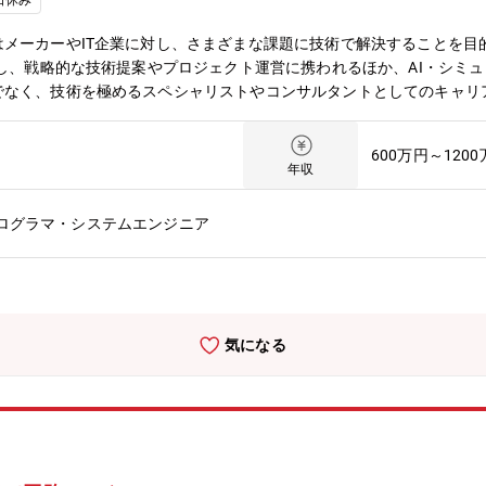
日休み
メーカーやIT企業に対し、さまざまな課題に技術で解決することを目的
要し、戦略的な技術提案やプロジェクト運営に携われるほか、AI・シミュ
でなく、技術を極めるスペシャリストやコンサルタントとしてのキャリ
容】同社のお客さま（自動車、医療機器、産業機器、通信機器等の大手
うエンジニアを募集します。技術力とマネジメント力を活かし、プロジ
600万円～120
だきます。【例えば】■自動車用ブレーキシステムの制御開発■FA機
年収
ALM環境の導入・運用保守
プログラマ・システムエンジニア
気になる