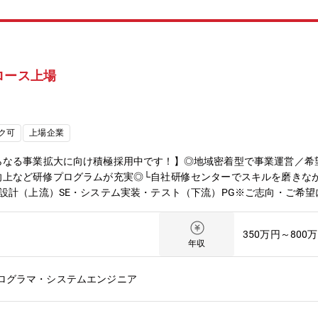
技術力向上に向けたフォローを行っています。技術部と営業部が連携を
ロース上場
ク可
上場企業
らなる事業拡大に向け積極採用中です！】◎地域密着型で事業運営／希
向上など研修プログラムが充実◎└自社研修センターでスキルを磨きな
設計（上流）SE・システム実装・テスト（下流）PG※ご志向・ご希
業でのプロジェクトを前提としています。◆取引業界製造メーカー、通
indows、μITRON、Symbian OS、メーカ独自OS 等使用言語： C
350万円～800
L、MS SQL Server 等■同社の特徴：同社は日本が世界に誇るモノづくり
年収
」「電気・電子系」「IT系」の設計開発に特化し、実験・評価・解析
ービス業に分類されますが、実際の業務は世界をリードする大手メーカ
プログラマ・システムエンジニア
い製造業「第二製造業」と命名しました。培ってきた高度な技術力と多
ります。■同社が求める人物像：同社では過去の経験よりも今後の可能
、創業以来エンジニアを中心に多くの中途採用者を迎えてきました。そ