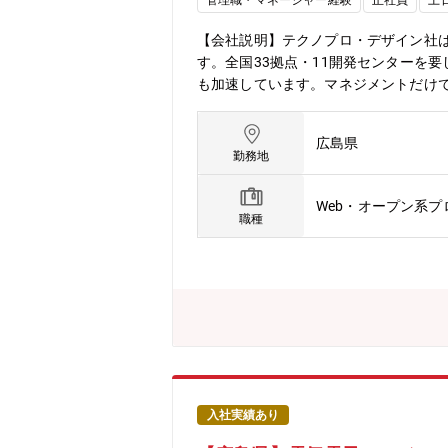
管理職・マネージャー経験
正社員
土
【会社説明】テクノプロ・デザイン社は
す。全国33拠点・11開発センターを
も加速しています。マネジメントだけ
大限に高められる環境です。【業務内
におけるマネジメント・上流工程を担
広島県
ム育成など、幅広い業務に携わっていた
勤務地
エンジン制御ソフトウェアのPM業務■
Web・オープン系
職種
入社実績あり