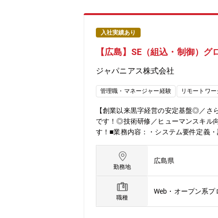
トのリーダーが所属し、社員の成長・
していますのでご安心ください。
入社実績あり
【広島】SE（組込・制御）グ
ジャパニアス株式会社
管理職・マネージャー経験
リモートワー
【創業以来黒字経営の安定基盤◎／さ
です！◎技術研修／ヒューマンスキル
す！■業務内容：・システム要件定義・
※地元密着主義のため、地元の大手企
開発環境使用OS： Linux、UNIX、W
広島県
Oracle、MySQL、PosgreSQ
勤務地
トソーシングカンパニーです。「機械系
ています。設計アウトソーシングはサ
Web・オープン系
り、同社はこれについて工場を持たな
職種
ンジニアとしての可能性は無限に広が
雇用を創出するという経営理念の下に