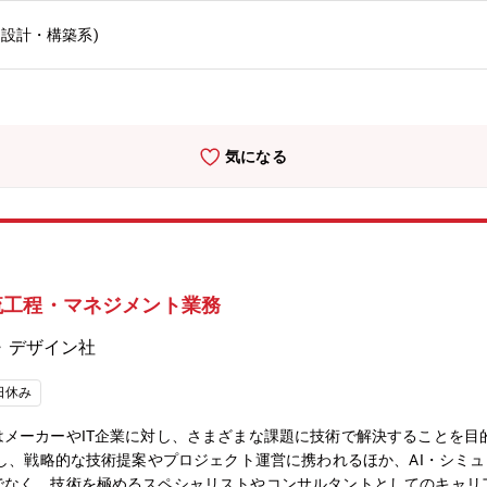
■MS Intune・Azure環境の設計・構築【使用される技術】・Linux・W
設計・構築系)
irectory・Zabbix・Terraform・ansible・JP1【プロジェクト
めに、どのような方法で実現するか方針を定め取り組んでいます。タス
ェーズから関わることができます。【テクノプロ・デザイン社でのやり
トによっては、白紙の段階から構想をもとに要件設定ができます。３．
きる環境です。５．ライフワークバランスが取りやすいです。【働く環
気になる
ニアの選択肢が多い働きやすい職場環境をつくるために、様々な取り組
により抜本的な収益構造改善による給与水準の向上や、エンジニアが安
ニアとしてプロジェクトを統括する社員などからも「人生を通して徹底
を実現まで応援する「自己実現委員会」などの独自の研修制度や、そも
ます。技術を育てる技術が、テクノプロ・デザイン社には溢れています
arningのコンテンツも会社負担でご利用いただけます。技術研修数：1,09
流工程・マネジメント業務
は97,492名》階層別、職能別、目的・課題別の研修プログラムを20
がけるグループ会社が運営する、全国60校以上の外部スクールも活用
・デザイン社
意しております。
日休み
メーカーやIT企業に対し、さまざまな課題に技術で解決することを目的
要し、戦略的な技術提案やプロジェクト運営に携われるほか、AI・シミュ
でなく、技術を極めるスペシャリストやコンサルタントとしてのキャリ