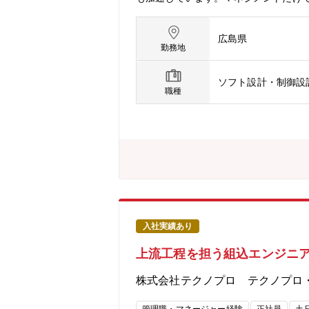
大限に高められる環境です。【業務内容
erにて、企業のIT戦略推進、業務シ
広島県
うハイキャリア人材を募集します。要
勤務地
を創出するポジションです。ユニット
プロジェクトもございます。経験・スキ
ソフト設計・制御設
１．話題性の高いモノづくりに携わる
職種
せる環境で働くことができます。４．
グカンパニーとして業界価値を高める
す。例えば、技術コンサルティング業
き続ける環境づくりができるのです。
ことができる環境」との声が上がって
ら共に考え、悩み、最適なキャリアを
制度】自社研修以外にもUdemyやAide
ビジネス系研修：155研修《これまでに
ており、いつでも学ぶことができます。
入社実績あり
ニーズに対応しています。その他にも
上流工程を担う組込エンジニ
株式会社テクノプロ テクノプロ