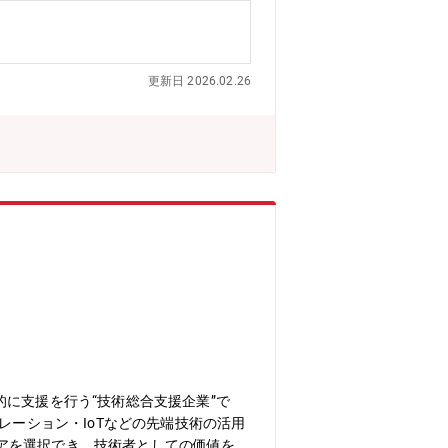
indowsServer・VMware(仮想
によっては構想から】クライアントが考える構想を元
クの洗い出しや課題抽出・対応方針策
更新日 2026.02.26
がい】１．話題性の高いモノづくりに携
様々な技術を試せる環境で働くことがで
境】リーディングカンパニーとして業界
みを行っています。例えば、技術コンサ
定的に強みを磨き続ける環境づくりがで
的に技術を磨くことができる環境」との
そもの生き方から共に考え、悩み、最適
。【豊富な研修制度】自社研修以外にも
2研修ヒューマン&ビジネス系研修：155研修
0種以上用意しており、いつでも学ぶこと
OK！多様なニーズに対応しています。
に支援を行う“技術総合支援企業”で
レーション・IoTなどの先端技術の活用
アを選択でき、技術者としての価値を最