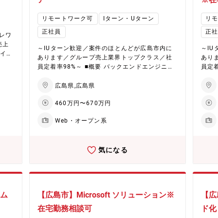
しては、大規模なものから小規模なものまであ
沿え
り、上流工程から携われる案件、幅広く経験が
術ス
リモートワーク可
Iターン・Uターン
リ
できる案件などご希望に沿える可能性が高いで
可能です。 ■勤務地 
正社員
正
す。 また、テレワーク案件もございます。 【企
が広
レワ
業説明動画】 会社紹介：https://youtu.be/-VN
にも案件は
売上
～IUターン歓迎／案件のほとんどが広島市内に
～I
YM-jRZFo インタビュー：https://youtu.be/zD
上の
ライム
あります／グループ売上業界トップクラス／社
あり
dDBd7Up2Y ■魅力ポイント： ◇大企業ならで
ジニ
ンし
員定着率98%～ ■概要 バックエンドエンジニア
員定着率98%～
はの案件数： 日系大手メーカーやSler、通信
ップ
として、ご本人の希望とスキルに合ったプロジ
アと
系、官公庁、金融証券等、大手企業を中心に80
【テ
計・
ェクトに参画いただきます。 客先はメーカーが
ジェ
広島県,広島県
0を超す取引先を有しております。 案件数が多
専用
わせ
主体なことが多いため、商流が浅いことが特徴
が主
く、上流工程中心に下流の案件まで多くの案件
系研
業界
460万円〜670万円
です。 ◇主要顧客（例） ・電力会社様 ・自動
徴です。 ◇主要顧客（例） 
を保有しているため、エンジニアの希望やスキ
フラ
券、
車関連業界会社様 特に、電力会社様ではプロジ
動車
ルに応じたアサインが可能であり、やりたい仕
系研
、自
Web・オープン系
ェクトを多く受注頂いており、20%以上のエン
ジェ
事や成長できる案件にアサインできる可能性が
都市
案件
ジニアがアサインされています。 そのため、ご
ンジ
高いです。 ◇豊富なキャリアパス：将来は、
の運
合わ
経験の浅い方でもここでの案件を通し、同社の
ご経
【PL/PM】や【技術スペシャリスト】など、多
CAD
す。
気になる
エンジニアがいる環境で安心してスキルを伸ば
のエ
岐にわたるプロジェクトのなかで、様々な業
内承認
任さ
していただけます。 また、上記以外でも、プロ
ばし
種、職種へキャリアパスが可能です。 ◇充実し
・キ
うち
ジェクトは大規模なものから小規模なものまで
ロジ
たの教育制度：200種類以上の豊富なプログラ
して
クト
あり、要件定義～運用・保守と幅広く案件を保
であ
ム内容を揃えています。 【テクノプロ・ラーニ
に応
ジェ
有しております。 ■開発環境 JavaScript、Nod
保有しておりま
ング】全国4カ所に社員専用研修施設を保有
でき
なも
イム
【広島市】Microsoft ソリューション※
【広
e.js ■アサインの流れ 1）営業より案件提案 2）
Node.js、Ru
【Winスクール】全国主要都市48カ所に展開
いま
で
スキルシート作成（職務経歴書に似たものを担
案件
在宅勤務相談可
ド化
【eラーニング】PC/スマートフォンで受講可能
スメ
当営業と一緒に作成していただきます。） 3）
に似