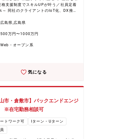
資格支援制度でスキルUPが叶う／社員定着
ントのIoT化、DX推
業務改革に必要な、ITインフラ環境を同社
フトウェア開発チームと連携して、整備し
広島県,広島県
。 具体的には、ネットワーク環境や、各種
500万円〜1000万円
テムのサーバー基盤、オンプレミス環境か
ラウド環境へのマイグレーション対応に加
Web・オープン系
急速に増加したテレワークニーズに対応す
のVDIなどを用いたリモート環境の構築や、
でより重要視されたセキュリティ対策の導
どの業務にご従事頂きます。 また、基盤構
の上で稼働する各種サーバやミドルウェア
気になる
入についてはクラウド系のチームとも協力
行います。 ■想定される工程（案件
って変動） ・顧客要件ヒアリングと課題化
件整理と企画や予算検討 ・要件定義～設計
発～テスト～運用保守 ※各案件毎に、スキ
山市・倉敷市】バックエンドエンジ
経験値に合わせて対応いただきます。基本
 ※在宅勤務相談可
は有識者によるレビューや相談できる環境
て頂きます。 ■主な技術スタック：
モートワーク可
Iターン・Uターン
ンプレやクラウド ・各社ネットワーク機器
サーバー機器 ・各社オンプレ仮想基盤(VM
社員
、Hyper-V、Nutanix、Citlixなど) ・デー