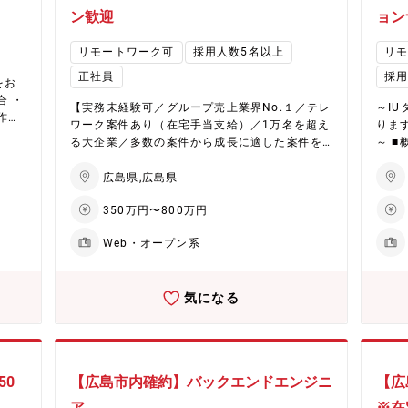
に対
講座
ン歓迎
ョン
リモートワーク可
採用人数5名以上
リ
正社員
採用
をお
合 ・
【実務未経験可／グループ売上業界No.１／テレ
～I
作
ワーク案件あり（在宅手当支給）／1万名を超え
ります
ル、ワ
る大企業／多数の案件から成長に適した案件を
～ ■概要： ITエンジニアとして、ご本人の希望
一か
アサインします】 ■担当業務：大手クライアン
とス
トに向けた業務系システム（販売管理・生産管
ます
広島県,広島県
受講
理・物流管理）開発等、ご本人の希望とスキル
キルに
ルを
350万円〜800万円
に合ったプロジェクトに参画いただきます。 設
主要
境も
計・構築～運用・保守、テストなどスキルに合
会社
りま
Web・オープン系
わせて業務をお任せいたします。 ★広島取り引
多く
森県
きの業界例：大手自動車、電力、日系大手メー
アサ
カー、Sler、通信系、官公庁、金融証券、自治
い方
気になる
体、公共系等 また、他にも幅広く案件を保有し
ンジ
ているため、個人の希望、能力に合わせて成長
ていただい
できる案件をアサインしていきます。 案件に関
件を
しては、エンドユーザーから直接任されるプラ
わせ
イム案件が約60％、その他40％のうち大半が大
す。
50
【広島市内確約】バックエンドエンジニ
【広
手SIerが任された大規模プロジェクトに参画し
ら小
ている案件となっています。 プロジェクトに関
る案
ア
※在