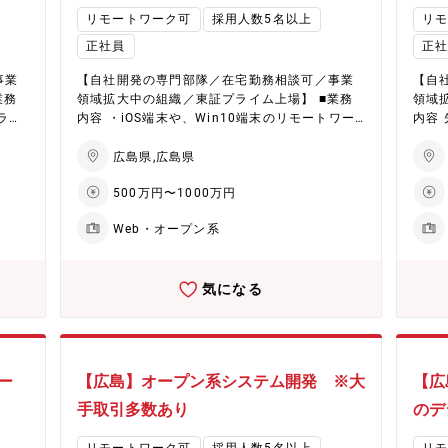
※社内承認を得た講座は全額会社負担！
す。
-VN
打ち合わせ（候補者様、担当営業、企業で業務
きま
リモートワーク可
採用人数5名以上
リ
e/zD
内容確認、質疑応答を行います） 4）ご意向確
営業
正社員
正
認 5）配属 ■勤務地 広島支店では48社の取引が
す） （
ング
あり、広島県内の案件の9割近くが広島市内に分
支店
レメ
事業
【自社開発の専門部隊／在宅勤務相談可／事業
【自
布しております。 ※一部福山市にも案件はござ
の9
◇大
業務
領域拡大中の組織／東証プライム上場】 ■業務
領域
います。 ■研修体制 200種類以上の豊富なプロ
一部福
le
ラウ
内容 ・iOS端末や、Win10端末のリモートワー
内容
グラムを用意しています。 ・テクノプロ・ラー
20
を中
ウド
ク用の方式検討と設定業務 ・顧客業務とM365
バー
ニング 全国4カ所に社員専用研修施設を保有 ・
ます
案件
対策
の各種アプリケーションの利用方式を設計し、
アル
広島県,広島県
Winラーニング 情報系研修／電気・電子系研修
社員
多く
ビス
必要に応じてツールや開発 ・ITインフラ環境の
ウド移行の検
／階層別研修／インフラ系研修／機械系研修／
系研
500万円〜1000万円
希望
トラブルシューティング ・運用改善 ■魅力ポイ
です
ヒューマンビジネス系研修／化学系研修 ・Win
フラ
やり
組んで
ント ・時流に沿ったリモートワーク環境の運用
魅力
スクール 全国主要都市48カ所に教室を展開して
系研
Web・オープン系
る可
が出
や改善を通して、MicroSoftの各種製品に精通す
を使
いるグループ会社の運営する講習を受講できま
市4
将来
ま
る事が出来ます。運用改善の提案もしますの
は資
す。 コース：機械CAD／IT／WEB／MSOffice
運営
な
WSの
で、運用を通してリプレースも対応することに
パー
／資格対策 ※社内承認を得た講座は全額会社負
D／I
気になる
様々
認を
なり、ワンストップで仕事に携わる事が出来ま
に御
担！ ■支援体制 ・キャリアデザインアドバイザ
を得た講
◇充
す。 ・資格取得支援制度があります。 ・Micro
社負
ー エンジニアとしてのキャリアデザインや業務
リア
プロ
Soft社のGoldパートナーですので、常に最新の
に関するご相談に応えます。 ・リーダー研修 管
キャ
・ラ
案件が豊富にあります。 ※社内承認を得た講座
理者として活躍できるエンジニアになるための
ます
を保
は全額会社負担！
研修も用意しています。 ・相談窓口 メンタルヘ
エン
ャー
【広島】オープン系システム開発 ※大
【広
所に
ルスおよびハラスメントに対応する専門窓口を
す。
ンで受
手取引多数あり
のデ
設置しております。
ント
！