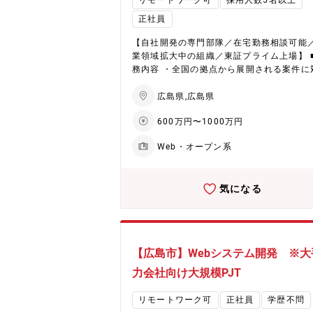
リモートワーク可
採用人数5名以上
正社員
【自社開発の専門部隊／在宅勤務相談可能
業領域拡大中の組織／東証プライム上場】 
務内容 ・全国の拠点から展開される案件に
る商談参加 ・提案や見積作成 ・拠点を跨
体制構築や商談のファシリテーター ・WBS
広島県,広島県
成、プロジェクト計画書の作成 ・進捗管理
600万円〜1000万円
質管理、課題管理、コスト管理 ・新規ビジ
の検討と事業計画案の作成 ・全国の拠点へ
Web・オープン系
議などに参加し、案件をヒアリングしたり
業活動の為の情報提供活動など ・協力会社
拓や協力会社の要員の管理（ベンダーコン
気になる
ール） ■働き方 在宅勤務相談可能です。また、
顧客先への出張が発生します。 ※プロジェ
やご自身の役割、プロジェクト状況による ■魅
力ポイント ・技術系人材サービス業界最大
同社の全国ネットワーク網から、発生する
【広島市】Webシステム開発 ※大
案件に対する商談や見積に携わり、受注後
ロジェクトのマネジメントまで対応が出来
力会社向け大規模PJT
す。 ・プロジェクトの状況によっては、社
業企画や計画の方の仕事にも携わって頂く
リモートワーク可
正社員
学歴不問
事業戦略を考えたり、事業そのものの推進