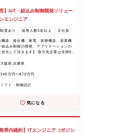
西】IoT・組込み制御開発ソリュー
ンエンジニア
業制度あり
採用人数5名以上
正社員
載機器、複合機、家電、医療機器、産業機
ど組込み制御の開発、アプリケーションの
を担当して頂きます】 取引先企業は全国80
社以上の上場大手優良企業です。プロジェク
多岐に渡っているため自分の志向やキャリ
大阪府,兵庫県
合わせ、さまざまな業務を選ぶことが可能
340万円〜870万円
。技術力を磨いてその分野のスペシャリス
なる方も、コミュニケーションやマネジメ
ソフト・制御設計
のスキルをつけて、リーダー・マネジャー
ての活躍していらっしゃる方もおります。
きやすい環境★ ・月平均残業20時間前後
気になる
資格者による相談員が従業員をバックアッ
・50代で中途入社し活躍していらっしゃる方
数 ・キャリアデザインアドバイザー制度に
ンジニアのキャリアをサポート ・研修セン
島県内確約】ITエンジニア（ポジシ
にて基礎/応用技術、資格取得支援など多数