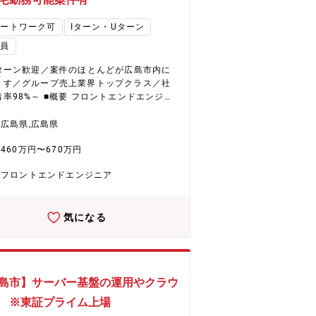
る可能性が高いです。 将来は、PL/PMや技
ペシャリストなど、様々なキャリアパスが
モートワーク可
Iターン・Uターン
広島県内の案件の9割近く
社員
島市内に分布しております。 ※一部福山市
ございます。 ■研修体制 200種類以
Uターン歓迎／案件のほとんどが広島市内に
豊富なプログラムを用意しています。 エン
ます／グループ売上業界トップクラス／社
ア各々のスキル/経験を可視化し、次のステ
 ■概要 フロントエンドエンジニ
に向けた育成プランを常に把握できます。
して、ご本人の希望とスキルに合ったプロ
クノプロ・ラーニング】 全国4カ所に社員
クトに参画いただきます。 客先はメーカー
広島県,広島県
研修施設を保有 【Winラーニング】 情報
体なことが多いため、商流が浅いことが特
修／電気・電子系研修／階層別研修／イン
460万円〜670万円
・電力会社様 ・自
系研修／機械系研修／ヒューマンビジネス
関連業界会社様 特に、電力会社様ではプロ
修／化学系研修 【Winスクール】 全国主要
フロントエンドエンジニア
クトを多く受注頂いており、20%以上のエ
48カ所に教室を展開しているグループ会社
ニアがアサインされています。 そのため、
営する講習を受講できます。 コース：機械
験の浅い方でもここでの案件を通し、同社
／IT／WEB／MS Office／資格対策 ※社
気になる
ンジニアがいる環境で安心してスキルを伸
を得た講座は全額会社負担！ ■支援体制
ていただけます。 また、上記以外でも、プ
ャリアデザインアドバイザー エンジニアと
ェクトは大規模なものから小規模なものま
のキャリアデザインや業務に関するご相談
り、要件定義～運用・保守と幅広く案件を
えます。 ・リーダー研修 管理者として活躍
す。 ■開発環境 Java、React、
るエンジニアになるための研修も用意して
島市】サーバー基盤の運用やクラウ
st ■アサインの流れ （1）営業より
す。 ・相談窓口 メンタルヘルスおよびハラ
提案 （2）スキルシート作成（職務経歴書
 ※東証プライム上場
ントに対応する専門窓口を設置しておりま
たものを担当営業と一緒に作成していただ