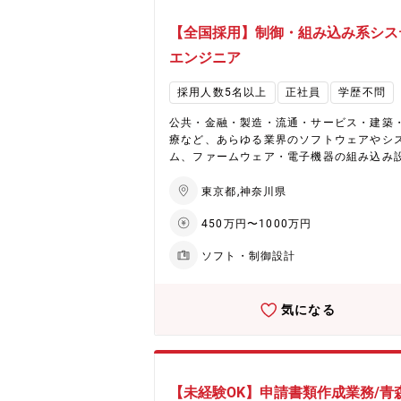
【全国採用】制御・組み込み系シス
エンジニア
採用人数5名以上
正社員
学歴不問
公共・金融・製造・流通・サービス・建築
療など、あらゆる業界のソフトウェアやシ
ム、ファームウェア・電子機器の組み込み
計・開発・導入、プロジェクト管理等に携
ていただきます。 【企業特徴】 ★働きやすい環
東京都,神奈川県
境: 月平均残業20時間/離職率5%以下/退職
450万円〜1000万円
度（確定拠出年金）有り/残業手当100%支
生涯エンジニアを徹底サポート: キャリア
ソフト・制御設計
ンアドバイザー制度有り/定年再雇用制度有
研修センターにて基礎/応用技術、資格取得
など200以上の講座を用意。他にもeラーニ
気になる
サービス（自由に受講できる講座が多数）
信教育の授業料補助制度などを設け社員の
向上を支援。 ★下流から上流まで幅広く携
ことができ、ステップUPが可能 ★最先端
に携わることも可能 ★相談窓口制度：社員
【未経験OK】申請書類作成業務/青
計なストレスを感じずにパフォーマンスを