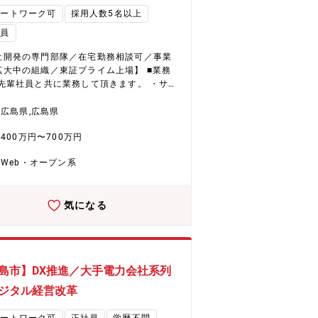
す。） （3）打ち合わせ（候補者様、担当
モートワーク可
採用人数5名以上
、企業で業務内容確認、質疑応答を行いま
社員
4）ご意向確認 （5）配属 ■勤務地 広島
では48社との取引があり、広島県内の案件
社開発の専門部隊／在宅勤務相談可／事業
割近くが広島市内に分布しております。 ※
拡大中の組織／東証プライム上場】 ■業務
山市にも案件はございます。 ■研修体制
 先輩社員と共に業務して頂きます。 ・サー
0種類以上の豊富なプログラムを用意してい
基盤の運用 ・ドキュメントの更新 ・マニュ
。 ・テクノプロ・ラーニング 全国4カ所に
作成 ・機能要件と非機能要件に応じたクラ
広島県,広島県
専用研修施設を保有 ・Winラーニング 情報
討支援 ■働き方 在宅勤務相談可能
修／電気・電子系研修／階層別研修／イン
400万円〜700万円
。また、顧客先への出張が発生します。 ■
系研修／機械系研修／ヒューマンビジネス
ポイント ・チームを組んでAWSのサービス
修／化学系研修 ・Winスクール 全国主要都
Web・オープン系
った環境を構築する事が出来ます。 ・同社
8カ所に教室を展開しているグループ会社の
格取得支援制度があります。 ・AWSの認定
する講習を受講できます。 コース：機械CA
トナーの為、常にAWSの最新の案件が豊富
T／WEB／MSOffice／資格対策 ※社内承認
気になる
座います。 ※社内承認を得た講座は全額会
座は全額会社負担！ ■支援体制 ・キャ
担！
デザインアドバイザー エンジニアとしての
リアデザインや業務に関するご相談に応え
。 ・リーダー研修 管理者として活躍できる
ジニアになるための研修も用意していま
島市】DX推進／大手電力会社系列
 ・相談窓口 メンタルヘルスおよびハラスメ
ジタル経営改革
に対応する専門窓口を設置しております。