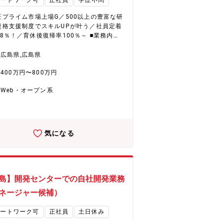
モートワーク可
正社員
学歴不問
証プライム市場上場G／500以上の豊富な研
資格支援制度でスキルUPが叶う／社員定着
8％！／育休後復帰率100％～ ■業務内
 デジタル経営改革(DX)推進業務をご担当い
きます。 大手電力会社の系列会社で、業務
広島県,広島県
化に課題を抱える部署に対し問題点をヒア
400万円〜800万円
グ、業務自動化および効率化できるツール
定や作成、提案を実施していただきます。
Web・オープン系
細＞ 業務の進め方としてワークフローを各
把握できておらず、問題管理をしているテ
レートがあるが、誰がいつまでにやるのか
スケジュールの遅れや業務の知識の共有化
情報の見える化ができていないことが課題
気になる
っています。 そういった部署に対してこち
ら抱えている問題点についてヒアリングを
や調査を行いそれぞれの問題点に適したツ
の選定や開発を行い、導入に向けた検証を
イ＆エラーで行っていきます。 最終的には
島】開発センターでの自社開発業務
ルのインストールを行い運用を行っていき
ネージャー候補）
社より配属
顧客へ50名以上参画中です。 ◇当部署にP
モートワーク可
正社員
土日休み
名、PL1名、メンバー6名が参画中です。 ◇