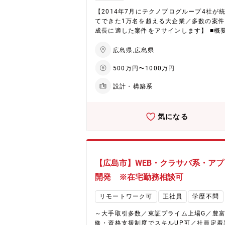
等） ◇大規模システムPJチームへの参画
であり、要件定義から運用保守までの開発
【2014年7月にテクノプログループ4社が
に携わることが可能です。 ◇テクノプロよ
てできた1万名を超える大企業／多数の案
属先顧客先へ50名以上が参画しています。
成長に適した案件をアサインします】 ■概要：
た、務先企業内での各部署内でTPEチーム
専門分野やご経験領域、ご志向に合わせて
在しており、1フロア毎に現場リーダーが
のいずれからの業務を担当いただきます。 
広島県,広島県
ているため、技術不明点や業務の進め方な
ラウドエンジニア］ オンプレ環境からクラ
500万円〜1000万円
時相談出来る環境が整っています。 ◇基本
環境移行に向けた調査・要件定義、基本設
出社ですが、詳細設計工程以降はスキル次
ら環境構築／AWS ROSAサービスを用いた
設計・構築系
テレワーク相談可です。 ■同社について： 同社
テナ基盤の環境構築などクラウドサービス
は、東証プライム上場企業【テクノプロ・
の業務など。※クラウドはAWSに限らずク
ルディングス】の中核会社で、全国展開は
アントの要望に合わせてMicrosoft Azure
気になる
論、海外にも拠点を展開しており、28,000
いたします。 ［サーバーエンジニア］調査
上の社員が在籍しております。直近5年間
器選定／機能要件と非機能要件に応じたク
2,800名規模の新規採用（新卒社員含む）
ド移行の検討支援／要件定義･基本設計／詳
すると共に、社内満足度の向上にも注力し
計／マニュアル作成／サーバー基盤の運用
り、業界最大手企業ならではの、福利厚生
キュメントの更新 ［ネットワークエンジニ
【広島市】WEB・クラサバ系・アプ
修・教育体制等の充実さ、そして営業力の
機器選定・要件定義／基本設計、運用設計
から、定着率98％・稼働率95％と非常に高
細設計とConfig作成など。Cisco、Junipe
開発 ※在宅勤務相談可
字を記録しております。 ※社内承認を得た
5、FotiGate、Palo Alto、Allied Telesi
は全額会社負担！
製品に携われ、ネットワークの基礎的な部
リモートワーク可
正社員
学歴不問
加え、負荷分散やファイアウォール等幅広
応する事が出来ます。 【企業説明動画】 会社紹
～大手取引多数／東証プライム上場G／豊
介：https://youtu.be/-VNYM-jRZFo イ
修・資格支援制度でスキルUP可／社員定着