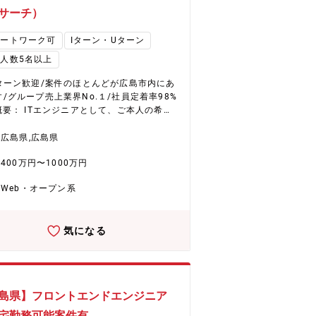
を用意
サーチ）
モートワーク可
Iターン・Uターン
人数5名以上
Uターン歓迎/案件のほとんどが広島市内にあ
/グループ売上業界No.１/社員定着率98%
キルに合ったプロジェクトに参画いただき
。 設計・構築～運用・保守、テストなどス
広島県,広島県
合わせてIT業務をお任せいたします。 ◇
400万円〜1000万円
顧客（例） ・電力会社様 ・自動車関連業界
様 ※特に、電力会社様ではプロジェクトを
Web・オープン系
受注頂いており、20%以上のエンジニアが
インされています。 そのため、ご経験の浅
でもここでの案件を通し、同社の多くのエ
気になる
ニアがいる環境で安心してスキルを伸ばし
ております。 また、他にも幅広く案
保有しているため、個人の希望、能力に合
て成長できる案件をアサインしていきま
 プロジェクトに関しては、大規模なものか
島県】フロントエンドエンジニア
規模なものまであり、上流工程から携われ
件、幅広く経験ができる案件などご希望に
宅勤務可能案件有