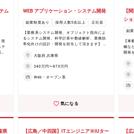
テム
WEB アプリケーション・システム開発
【関
ショ
副業制度あり
採用人数5名以上
正社員
副
【業務系システム開発、オブジェクト指向によ
るシステム開発、科学計算や数値解析、業務効
・医
【車
率化向けの設計・開発を担当して頂きます】 取
ステ
械な
引先企業は全国800 社以上の上場大手優良企業
設
開発
です。プロジェクトも多岐に渡っているため自
大阪府,兵庫県
わっ
0 
分の志向やキャリアに合わせ、さまざまな業務
トも
340万円〜870万円
を選ぶことが可能です。技術力を磨いてその分
金制
アに
野のスペシャリストになる方も、コミュニケー
給 ★
です
Web・オープン系
ションやマネジメントのスキルをつけて、リー
デザイ
トに
ダー・マネジャーとしての活躍していらっしゃ
り ★
ント
る方もおります。 ★働きやすい環境★ ・月平均
支援
とし
残業20時間前後 ・有資格者による相談員が従業
ング
★働
員をバックアップ ★エンジニアの長期キャリア
気になる
や通
・有
を徹底サポート★ ・50代で中途入社し活躍して
技術
プ ★エンジニアの長期キャリアを徹底サポート
いらっしゃる方も多数 ・キャリアデザインアド
わる
★ 
バイザー制度にてエンジニアのキャリアをサポ
の案件
も多
ート ・研修センターにて基礎/応用技術、資格取
が余
てエ
得支援など多数講座を用意
森県
【広島／中四国】ITエンジニア※IUター
【広
発揮
ター