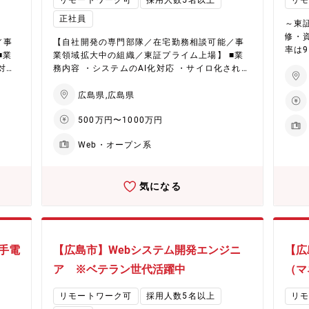
リモートワーク可
採用人数5名以上
リ
正社員
～東
修・
／事
【自社開発の専門部隊／在宅勤務相談可能／事
率は9
■業
業領域拡大中の組織／東証プライム上場】 ■業
容：
対す
務内容 ・システムのAI化対応 ・サイロ化された
ただ
いでの
システム群の整理 ・業務の効率化の為のシステ
効率
作
ム開発 ・要件定義、基本設計（外部設計） ・プ
広島県,広島県
リン
、品
ロジェクトによっては、入手したRFPに対する
の選
500万円〜1000万円
ネス
対応から入って頂きます ■働き方 在宅勤務が相
＜詳
の会
談可能です。また、顧客先への出張が発生いた
自が
Web・オープン系
、営
します。 ■魅力ポイント ・技術系人材サービス
ンプ
の開
業界最大手の同社の全国ネットワーク網から、
作業
トロ
発生する各種案件に対する要件定義や基本設計
等、
気になる
から携わる事が出来ます。 ・全国ネットワーク
とな
クト
網の案件に携われますので、国内における全業
らか
種の様々な内容の案件がある事、部署を跨い
実施
手の
だ、全国展開のスケールメリットを活かしたビ
ール
各種
ジネスに参画する事が出来ます。 ※社内承認を
トラ
手電
【広島市】Webシステム開発エンジニ
【広
のプ
得た講座は全額会社負担！
ツー
ま
ア ※ベテラン世代活躍中
（マ
ます。 ■当ポジションの特徴： ◇同
の事
先の
為、
リモートワーク可
採用人数5名以上
リ
M1
など