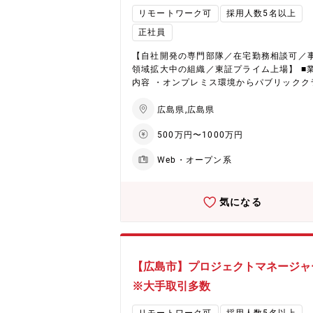
業説明動画】 会社紹介：https://youtu.be/
リモートワーク可
採用人数5名以上
YM-jRZFo インタビュー：https://youtu.b
dDBd7Up2Y ■魅力ポイント： ◇株式会社テク
正社員
ノプロの中で、テクノプロ・エンジニアリ
社は、領域範囲がグループ1広く、IT・エ
【自社開発の専門部隊／在宅勤務相談可／
カ・建築領域まで幅広く対応しています。 
領域拡大中の組織／東証プライム上場】 ■
企業ならではの案件数：日系大手メーカーやS
内容 ・オンプレミス環境からパブリックク
r、通信系、官公庁、金融証券等、大手企業
ドへ移行する為のシステム移行計画 ・クラ
心に800を超す取引先を有しております。 
環境移行への基本設計から環境構築 ・災害
広島県,広島県
数が多く、上流工程中心に下流の案件まで
環境の構築が必要となり、AWS ROSAサー
500万円〜1000万円
の案件を保有しているため、エンジニアの
を用いたコンテナ基盤の環境構築 ■魅力ポイン
やスキルに応じたアサインが可能であり、
ト ・在宅勤務相談可能です。 ・チームを
Web・オープン系
たい仕事や成長できる案件にアサインでき
AWSのサービスを使った環境を構築する事
能性が高いです。 ◇豊富なキャリアパス：
来ます。 ・同社は資格取得支援制度があり
は、【PL/PM】や【技術スペシャリスト】
す。 ・AWSの認定パートナーの為、常にA
気になる
ど、多岐にわたるプロジェクトのなかで、
最新の案件が豊富に御座います。 ※社内承
な業種、職種へキャリアパスが可能です。 
得た講座は全額会社負担！
実したの教育制度：500種類以上の豊富な
グラム内容を揃えています。 【テクノプロ
ーニング】全国4カ所に社員専用研修施設
【広島市】プロジェクトマネージ
有 【Winスクール】全国主要都市約48か
展開 【eラーニング】PC/スマートフォ
※大手取引多数
講可 ※社内承認を得た講座は全額会社負担