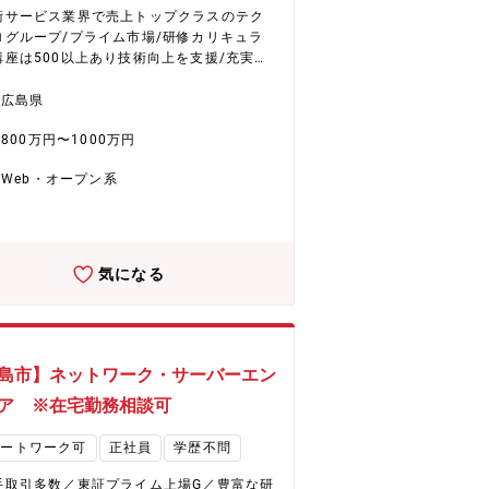
年にわたり、就業が可能です。 ◇勤務先企
術サービス業界で売上トップクラスのテク
での各部署内でチームが存在しており、1フ
ログループ/プライム市場/研修カリキュラ
に現場リーダーが所属しています。 【企
講座は500以上あり技術向上を支援/充実し
動画】 会社紹介：https://youtu.be/-VN
利厚生/確定拠出年金/産休育休取得実績有
RZFo インタビュー：https://youtu.be/zD
在宅勤務手当/平均残業20時間～ ■業務内
広島県
同社について： 同社は、東証プ
 IoT化、DX推進、業務改革などクライアン
ム上場企業【テクノプロ・ホールディング
800万円〜1000万円
ご要望を視覚化して、IT技術を用いたプロ
の中核会社で、全国展開は勿論、海外にも
クトの企画や予算などを検討します。 特に
を展開しており、28,000名以上の社員が在
Web・オープン系
化、分断化されてしまったシステム・デー
おります。 直近5年間、平均2,800名規模
整備検討、大量なデータの取り扱いなど、
規採用（新卒社員含む）を継続すると共
渡るニーズに対応していきます。 【想定
社内満足度の向上にも注力しており、業界
る工程】※案件によって変動します ・顧客
手企業ならではの、福利厚生や研修・教育
ヒアリングと課題化 ・要件整理と企画や予
気になる
等の充実さ、そして営業力の高さから、定
討 ・要件定義～設計～開発～テスト～運用
98％・稼働率95％と非常に高い数字を記録
おります。 ※社内承認を得た講座は全額会
じ様々な業種で経験を積むことが可能で
担！
 将来はプロジェクトのリーダー/マネージャ
,技術/業種スペシャリストを目指せます。 5
島市】ネットワーク・サーバーエン
種類以上の研修と専任サポートが付き、本気
ア ※在宅勤務相談可
ャリア設計を支援します。 ※社内承認を得
額会社負担！ 【配属先情報】 広島開
モートワーク可
正社員
学歴不問
ンターでの勤務となります。※一部、クラ
ント先での作業あり
手取引多数／東証プライム上場G／豊富な研