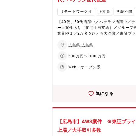
リモートワーク可
正社員
学歴不問
【40代、50代活躍中／ベテラン活躍中／テ
ーク案件あり（在宅手当支給）／グループ
業界№１／2万名を超える大企業／東証プ
上場／多数の案件から適した案件をアサイ
ます】 ■担当業務：ご本人の希望とスキルに合
広島県,広島県
ったプロジェクトに参画いただきます。 設
500万円〜1000万円
構築～運用・保守、テストなどスキルに合
てIT業務をお任せいたします。 ◇取引きの
Web・オープン系
例：大手自動車、半導体メーカー、金融証
カード系、製鉄メーカー、産業機械、電力
治体、公共、医療系等 また、他にも幅広く
を保有しているため、個人の希望、能力に
せて成長できる案件をアサインしていきま
気になる
案件に関しては、エンドユーザーから直接
れるプライム案件が約60％、その他40％の
大半が大手SIerが任された大規模プロジェ
に参画している案件となっています。 プロ
クトに関しては、大規模なものから小規模
【広島市】AWS案件 ※東証プラ
のまであり、ご希望に沿える可能性が高い
上場／大手取引多数
す。また、テレワーク案件もございます。 【企