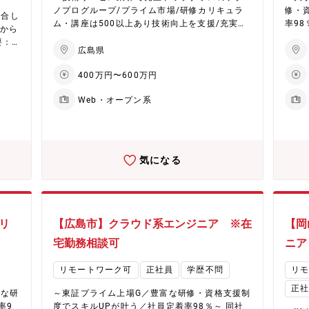
が可能
心に800を超す取引先を有しております。 案件
ノプログループ/プライム市場/研修カリキュラ
修・
工程
統合し
数が多く、上流工程中心に下流の案件まで多く
ム・講座は500以上あり技術向上を支援/充実し
率98％～ 同社のクライア
り配
件から
の案件を保有しているため、エンジニアの希望
た福利厚生/確定拠出年金/産休育休取得実績有
進、
ま
やスキルに応じたアサインが可能であり、やり
り！/在宅勤務手当/平均残業20時間～ ■業務内
のソ
広島県
が存
以下
たい仕事や成長できる案件にアサインできる可
容： IoT化、DX推進、業務改革などクライアン
ます
所属し
［ク
能性が高いです。 ◇豊富なキャリアパス：将来
400万円〜600万円
トのご要望を視覚化して、IT技術を用いたプロ
シス
ど随
ウド
は、【PL/PM】や【技術スペシャリスト】な
ジェクトの企画や予算などを検討します。 特に
らク
的に
計か
ど、多岐にわたるプロジェクトのなかで、様々
Web・オープン系
老朽化、分断化されてしまったシステム・デー
え、
第で
コン
な業種、職種へキャリアパスが可能です。 ◇充
タの整備検討、大量なデータの取り扱いなど、
る為
関連
実したの教育制度：200種類以上の豊富なプロ
多岐に渡るニーズに対応していきます。 【想定
昨今
ホー
ライ
グラム内容を揃えています。 【テクノプロ・ラ
される工程】※案件によって変動します ・顧客
入な
勿
も対応
ーニング】全国4カ所に社員専用研修施設を保有
要件ヒアリングと課題化 ・要件整理と企画や予
築後
気になる
名以
・機
【Winスクール】全国主要都市48カ所に展開
算検討 ・要件定義～設計～開発～テスト～運用
の導
、平均
ラウ
【eラーニング】PC/スマートフォンで受講可能
保守 【キャリアパス】 多岐に渡るプロジェクト
して構築を
を継続
細設
※社内承認を得た講座は全額会社負担！ 【企業
を通じ様々な業種で経験を積むことが可能で
によ
てお
／ド
説明動画】 会社紹介：https://youtu.be/-VNY
す。 将来はプロジェクトのリーダー/マネージャ
・要
や研
ア］
M-jRZFo インタビュー：https://youtu.be/zDd
ーや,技術/業種スペシャリストを目指せます。 5
～開
リ
【広島市】クラウド系エンジニア ※在
【岡
高さ
／詳
DBd7Up2Y
00種類以上の研修と専任サポートが付き、本気
ルと
い数
r、F
宅勤務相談可
ニア
でキャリア設計を支援します。 ★Winスクール
的に
講座
s等の
など強みを増やす学習機会も豊富 延べ1万人以
の元、進め
分に
リモートワーク可
正社員
学歴不問
リ
上受講「エンジニア御用達」の講座。 Winスク
・オ
く対
ールでは、豊富な講座を全国約48校で受講可能
及び
正
富な研
～東証プライム上場G／豊富な研修・資格支援制
※社内承認を得た講座は全額会社負担！ 【配属
Were
ンタビ
率9
度でスキルUPが叶う／社員定着率98％～ 同社