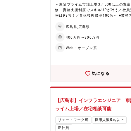
に興味をお持ちの方や、大手企業での役職
～東証プライム市場上場G／500以上の豊
を活かして、ビジネスを作り上げるところ
修・資格支援制度でスキルUPが叶う／社員
携わって頂く事も可能です。 ※社内承認を
率は98％！／育休後復帰率100％～ ■業務内
講座は全額会社負担！
容： 大手電力会社より仕様を受領し、要件
（提案）～運用保守までの全行程を網羅し
広島県,広島県
発業務をご担当いただきます。1年以上の
400万円〜800万円
ロジェクトです。要件定義から設計、製造
用保守対応も行っていく予定となります。
Web・オープン系
詳細＞ ◇顧客が利用した電力量により利用
発生から請求に伴う一連の流れをシステム
その中でも顧客満足度につながる割引ポイ
の付与等々を含め、誤請求することなくサ
ス提供が実現できるシステムを新規開発/改
気になる
よびリプレースを実施。 ◇エンドユーザー
用する画面を機能追加し、新たにポイント
与するための画面を新規作成したり、お客
らの新規サービス登録から大手電力会社か
請求までを対応するシステムを構築する。 ■当
【広島市】インフラエンジニア 東
ポジションの特徴： ◇以下の技術を身に付
ライム上場／在宅相談可能
ことが可能です ・Web系開発技術（VB.Ne
ava、JSP、HTML、XHTML、Ajax等） 
リモートワーク可
採用人数5名以上
定及び開発（WindowsServer、Linux） 
ル設定及び開発（Apache、Jboss、Tomca
正社員