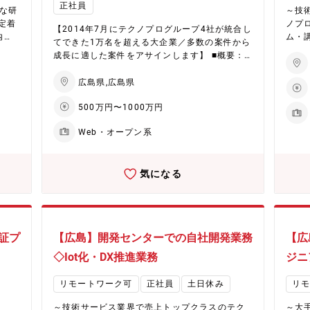
複数
正社員
経験
富な研
～技
業内
から
定着
ノプ
【2014年7月にテクノプログループ4社が統合し
ロア毎
得た
ム・
てできた1万名を超える大企業／多数の案件から
業説明
定義
た福
成長に適した案件をアサインします】 ■概要：
YM-j
た開
り！/
お客様より受託したプロジェクトにおけるシス
dDBd7Up2Y ■
長期プ
容：
テム構築、Webアプリケーションの新規開発を
ライ
広島県,広島県
、運
トの
行っていただきます。 ■具体的には： システム
ス】
 ＜
ジェ
500万円〜1000万円
マイグレーション、要件定義、基本設計、詳細
拠点
料金
老朽
設計、開発、テスト仕様書作成やテスト計画の
籍して
化。
タの
Web・オープン系
策定など多岐にわたり、コンサルティング及び
の新
ント
多岐に
上流工程から運用保守までの業務をワンストッ
に、
ービ
され
プでお請けしております。 コンサルティングで
最大
修お
要件
気になる
は、ユーザーの事業課題・経営課題を改善する
体制
が利
算検
ための提案を行い、予算化及びプロジェクトの
着率
を付
保守 【キャリアパス】 多岐に渡るプロジェクト
発足も行っております。 過去の事例では業務効
して
様か
を通
率化や自動化を実現するためにDXやAI対応など
社負
らの
す。
も提案しシステムの開発を行った実績がありま
ーや
証プ
【広島】開発センターでの自社開発業務
【広
す。 使用する言語やフレームワーク、DB、開発
ける
00
環境は様々で、顧客のオーダーに合わせて専門
◇Iot化・DX推進業務
ジニ
t、J
でキ
スキルを保有したプロジェクトチームを組み案
・OS設
た講座は全
件の対応を行います。 ■魅力ポイント： ◇大企
リモートワーク可
正社員
土日休み
リ
・ミド
発セ
業ならではの案件数： 日系大手メーカーやSle
t
イア
r、通信系、官公庁、金融証券等、大手企業を中
～技術サービス業界で売上トップクラスのテク
～大