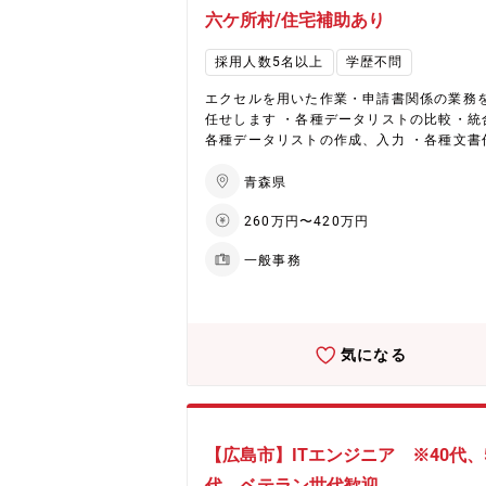
できるようメンタルヘルスやハラスメント
六ケ所村/住宅補助あり
応する専門窓口を設置
採用人数5名以上
学歴不問
エクセルを用いた作業・申請書関係の業務
任せします ・各種データリストの比較・統
各種データリストの作成、入力 ・各種文書
成、報告書作成など ※使用ツール:エクセ
ード 実務未経験の方でも、弊社先輩社員が
青森県
ら業務サポート、フォロ ー致します。 ※未経験
260万円〜420万円
者歓迎 入社後、全てのカリキュラムを無料
可能なパソコンスクールなど、 資格やスキ
一般事務
習得しながら仕事をしたい方のサポート環
整っております。 ※六ケ所村での勤務とな
す。 無料社宅制度のご用意あります（青
三沢市限定）
気になる
【広島市】ITエンジニア ※40代、
代、ベテラン世代歓迎