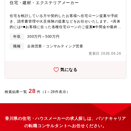
住宅・建材・エクステリアメーカー
住宅を検討している方や契約したお客様へ住宅ローン提案や手続
き、請求書管理や火災保険の提案などをお任せいたします。<具体
的には>■お客様に合った各種住宅ローンのご提案■中間金や最終金
の発行管理■火災保険の提案■登記手続きの手配■つなぎ住宅ローン
年収
300万円～500万円
の手続き■契約書管理<入社後の流れ>1か月まで:初期研修(パソコ
ン入力方法・商品内容・事務作業)2～6か月 :現場でOJT・先輩に
職種
企画営業・コンサルティング営業
同行慣れるまでは、先輩社員が同席します。経験が浅い方も安心
更新日 2026.06.26
してスタートできます。
気になる
28
検索結果一覧
件（1～28件表示）
香川県の住宅・ハウスメーカーの求人探しは、パソナキャリア
の転職コンサルタントへお任せください。