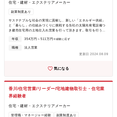
住宅・建材・エクステリアメーカー
副業制度あり
サステナブルな社会の実現に貢献し、新しい「エネルギー供給」
と「暮らし」の仕組みづくりに挑戦する当社の太陽光発電設備つ
き建売住宅用の土地仕入れ営業を行って頂きます。取引を行う不
動産業者は、既存でお取引があるクライアントに加えて、新規で
年収
354万円～511万円
※経験に応ず
お取引を行う企業の開拓を行って頂きます。【業務内容】■情報収
集:不動産業者を開拓したり、定期的に訪問する事で、物件や土地
職種
法人営業
に関する情報を収集します。■不動産査定・仕入れ:不動産自体や
更新日 2024.08.09
周辺環境を鑑みながら、スマートホームを建設した場合に見込ま
れる収益について査定します。収益が見込まれそうであれば、業
者に交渉しながら不動産を仕入れます。■購入希望者への契約業
気になる
務:スマートホーム建築後、購入希望者に対して提案します。基本
的には、個人のお客様に売却して頂きます。■その他業務:その
他、登記情報の習得や、権利移動の手続きなど、不動産の仕入れ
から売却で必要となる業務も担当します。※建売住宅・1～2棟建
香川/住宅営業/リーダー/宅地建物取引士・住宅業
て用の土地の仕入れが主です。【役職】一般
界経験者
住宅・建材・エクステリアメーカー
管理職・マネージャー経験
副業制度あり