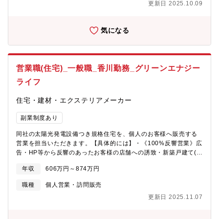
更新日 2025.10.09
務 など
気になる
営業職(住宅)_一般職_香川勤務_グリーンエナジー
ライフ
住宅・建材・エクステリアメーカー
副業制度あり
同社の太陽光発電設備つき規格住宅を、個人のお客様へ販売する
営業を担当いただきます。【具体的には】・《100%反響営業》広
告・HP等から反響のあったお客様の店舗への誘致・新築戸建て(土
地+建物+太陽光)、建売の営業販売・社内の関係各部門と連携して
年収
606万円～874万円
の業務・円滑なお客様対応
職種
個人営業・訪問販売
更新日 2025.11.07