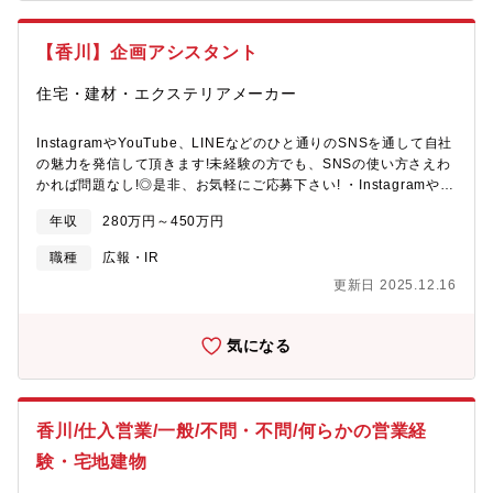
【香川】企画アシスタント
住宅・建材・エクステリアメーカー
InstagramやYouTube、LINEなどのひと通りのSNSを通して自社
の魅力を発信して頂きます!未経験の方でも、SNSの使い方さえわ
かれば問題なし!◎是非、お気軽にご応募下さい! ・Instagramや
YouTube、LINE等のアカウント運用 ・日々のSNS投稿 ・企画会
年収
280万円～450万円
議の参加や企画立案 ・投稿スケジュール管理 ・撮影(展示場・モ
デルハウス・分譲住宅) ・画像加工や動画編集 ・掲載用文章の作
職種
広報・IR
成、投稿 ・簡単なリサーチ作業 ・アカウント管理作業 Youtubeの
更新日 2025.12.16
ショート動画やTikTokなど今後取り入れていく施策はたくさんあ
ります。「ショート動画をやりたい!」など 入社後は、ぜひ積極的
に意見を出してください!
気になる
香川/仕入営業/一般/不問・不問/何らかの営業経
験・宅地建物