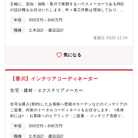
様々な前職の社員が活躍中です。【自社の競合優位性について】
います。◎ユニット工法やZEH比率などの強みから、ご要望に沿
主軸に、高知・徳島・香川で展開するハウスメーカーである同社
◎東四国エリアトップクラスの販売戸数を持ち「家づくりといえ
って幅広く自信を持ったご提案が出来ます。◎設計や施工管理な
の設計職をお任せいたします。年々着工件数は増加しており、東
ばセキスイハイム」と言われるほど高い知名度があり、自信を持
ど技術チームと連携して計画を組み、物件の購入から引き渡しま
四国エリア(高知・徳島・香川)での棟数実績は1万1000棟以上とな
ってお客様・大切な人にお勧めできる商品を取り扱っておりま
年収
300万円～600万円
で一気通貫してお客様をサポートする為、コミュニケーション能
りました!さらなる強化体制のための新たな仲間を迎え入れたいと
す。◎家づくりに関しては、屋根が他会社と同様に三角屋根もあ
力が身につきます
考えております。 ■現地調査、営業作成の見積り/プランの確認 ■
職種
土木設計・建設設計
るものの、フラットな屋根が特徴的な会社です。独自のユニット
完成図面や仕様の説明/役所関係の申請書類作成や申請代行/現場用
工法を導入しており、人・ロボット・機械による最適な家づくり
更新日 2025.12.16
の施工図面作成 など ※同社の家づくりは、独自のユニット工法を
で、高品質で質のばらつきのない住宅を提供ができることが魅力
導入しており、人・ロボット・機械による最適な家づくりで、均
となっています。◎ZEH比率97％の実績※2022年度実績
一な住宅を提供ができることが魅力であり顧客満足度も高いで
気になる
す。同社独自のユニット工法…住宅をユニット単位に分割し、工
場内で作りこむユニット工法を採用。大部分を品質管理が徹底さ
れている工場内で行うため、品質が落ちることはありません。
【香川】インテリアコーディネーター
住宅・建材・エクステリアメーカー
住宅を購入(契約)したお客様へ壁紙やカーテンなどのインテリアの
ご提案、内装のトータルコーディネートをお任せします。 <具体
的には> ・お客様へのヒアリング・ご提案 ・インテリア見積り依
頼 ・ご契約後のインテリアのプレゼンテーション作成 ・内装コー
年収
300万円～600万円
ディネートの相談 ・インテリアの取り付けの確認など
職種
土木設計・建設設計