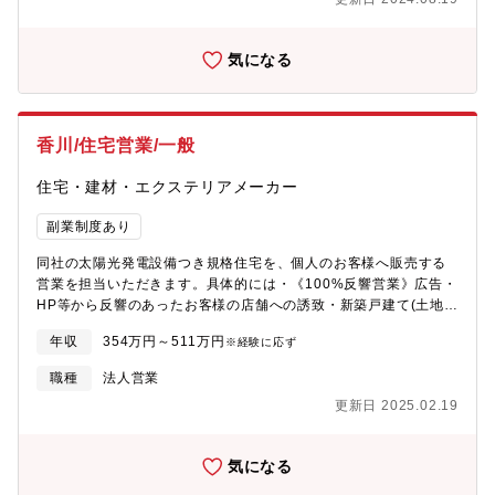
は、・新築建売住宅、規格型請負住宅を中心とした木造秀太くの
施工管理・工程管理 ・社内の営業・設計・仕入・事務等の部門と
の連携 ・社外協力業者(大工、電気、設備、内装、外構等)との連
気になる
携 ・お客様対応(施工は外部協力会社にて委託しているため、業者
の管理や品質管理が中心となります)規格住宅・建売住宅は、間取
り・仕様・後期・施工基準が決まっているため、現場のマネジメ
ント負荷が少なく、安全・品質・工程に集中して施工管理を行う
香川/住宅営業/一般
ことができます。また、積算・発注・支払い・設計業務は完全に
分業化されているため、施工管理者は自分の業務に集中して取り
住宅・建材・エクステリアメーカー
組むことができます。 【役職】一般
副業制度あり
同社の太陽光発電設備つき規格住宅を、個人のお客様へ販売する
営業を担当いただきます。具体的には・《100%反響営業》広告・
HP等から反響のあったお客様の店舗への誘致・新築戸建て(土地
+建物+太陽光)、建売の営業販売・社内の関係各部門と連携しての
年収
354万円～511万円
※経験に応ず
業務・円滑なお客様対応【入社後のフォロー】・OJT制度を導入
しており、最初は経験豊富な先輩社員が丁寧に指導します。ま
職種
法人営業
た、自分のペースで学習できる動画マニュアルシステムも完備し
更新日 2025.02.19
ております。
気になる