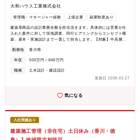
す。【効率的な働き方への取り組み】■自社工場出荷材で効率UP
大和ハウス工業株式会社
ほとんどの資材は自社工場から出荷されるため、担当者の発注作
業・荷受け減につながります。■デジタル化による高効率な業務
管理職・マネージャー経験
上場企業
副業制度あり
CAD－積算(部材拾)－工場生産が連動しているため、ミスが少な
建築系商品の設計業務全般を担当頂きます。具体的には営業が仕
く合理化された業務内容です。施工図作成や原価管理が不要で、
入れた案件に対して現地調査、同行ヒアリングからコンセプト構
お客様との接点に重きをおくことが可能です。★ルーティンワー
築、基本・実施設計まで一貫して担当します。【対象】中高層マ
クや決まったものを合理化することで工場出荷材以外の部材使用
ンション、商業施設、オフィスビル、物流施設、医療・介護施
時や難しいおさまり、外構計画などを丁寧に対応できることが面
勤務地
香川県
設、工場など◇建築事業(非住宅領域)について…住宅メーカーとし
白みの一つです。
て知られる大和ハウス工業ですが、非住宅事業の売り上げの6割を
年収
500万円～800万円
超え今や住宅領域と互角に並ぶまでの事業成長を見せています。
《おすすめポイント》★複合商業施設や医療施設、物流施設など
職種
土木設計・建設設計
の大規模物件など幅広い建築物に携われます。～大和ハウスグル
更新日 2026.03.27
ープの事業領域～
https://www.daiwahouse.com/businessfield/index.html
気になる
入社実績あり
建築施工管理（非住宅）土日休み（香川・徳
島）】地域限定相談可