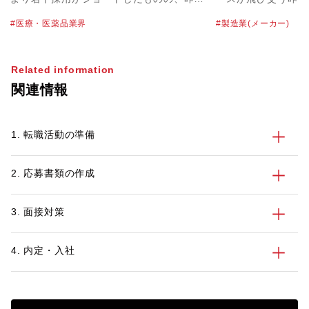
４月に発令された1回目の緊急事態宣言が
業（メーカー）で機
医療・医薬品業界
製造業(メーカー)
明けてからは、積極的に採用を行っている
系エンジニア・電子
企業を多くお見受けしました。パソナの医
種で活躍してきた5
薬品チームにおいても医薬品マーケット全
後の働き方を考え、
Related information
体で昨対比約130％、特に先発薬メーカー
リアに合った会社に
関連情報
では昨対比170％まで大きく伸びました。
方もいらっしゃるの
現在も引き続き、採用活動は活発な状況で
「50歳を超えたこ
す。 本記事では、その中でも企業からの
つかるのか？」「5
1. 転職活動の準備
要望が高まる「女性」の採用にフォーカス
のようなアピール方
をあてていきたいと思います。
でいる方向けに、パ
ハイキャリア層の転
2. 応募書類の作成
っているキャリアコ
今の50代製造業エ
向や転職成功事例、
3. 面接対策
介します。
4. 内定・入社