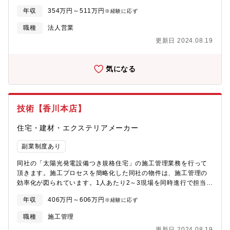
す。はじめは先輩社員が同行しますのでご安心ください。【こん
確で、自分のペースで学習することができます。これらの仕組み
年収
354万円～511万円
※経験に応ず
な方に向いています!】住宅販売への情熱と、お客様に貢献したい
により、入社後短期間で自立して活躍することが可能です。同グ
という強い思いをお持ちの方、押し売りではなく丁寧な顧客接点
ループのHP:https://green-energy.co.jp/【役職】課？候補
職種
法人営業
が取れる方に向いています。具体的には、・《100%反響営業》広
更新日 2024.08.19
告・HP等から反響のあったお客様の店舗への誘致・新築戸建て(土
地+建物+太陽光)、建売の営業販売・社内の設計・施工・仕入部門
と連携しての業務・円滑なお客様対応【役職】一般
気になる
技術【香川本店】
住宅・建材・エクステリアメーカー
副業制度あり
同社の「太陽光発電設備つき規格住宅」の施工管理業務を行って
頂きます。施工プロセスを簡略化した同社の物件は、施工管理の
効率化が図られています。1人あたり2～3現場を同時進行で担当し
て頂きます。■効率化を行いながら工期短縮・コストダウンを図
年収
406万円～606万円
※経験に応ず
り、発生先協力業者様にとっては年間の請負棟数が増えるので、
年間受注額が増え、結果として住宅購入のお客様にも良い商品を
職種
施工管理
安く提供できる三方良しの仕組みが構築されています。具体的に
更新日 2024.08.19