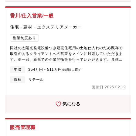
香川/仕入営業/一般
住宅・建材・エクステリアメーカー
副業制度あり
同社の太陽光発電設備つき建売住宅用の土地仕入れのため既存で
取引のあるクライアントへの営業をメインに対応していただきま
す。※一部、新規での企業開拓等を行っていただきます。具体的
には・情報収集└不動産業者を定期的に訪問する事で、物件や土地
年収
354万円～511万円
※経験に応ず
に関する情報を収集します。・不動産査定・仕入れ└不動産自体や
周辺環境を鑑みながら、スマートホームを建設した場合に見込ま
職種
リテール
れる収益について査定します。収益が見込まれそうであれば、業
更新日 2025.02.19
者に交渉しながら不動産を仕入れます。・購入希望者への契約業
務
気になる
販売管理職