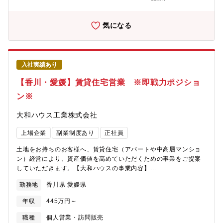
https://www.daiwahouse.co.jp/recruit/freshers/index.html■働く
スタッフ紹介
https://www.daiwahouse.co.jp/recruit/person/index.html
気になる
入社実績あり
【香川・愛媛】賃貸住宅営業 ※即戦力ポジショ
ン※
大和ハウス工業株式会社
上場企業
副業制度あり
正社員
土地をお持ちのお客様へ、賃貸住宅（アパートや中高層マンショ
ン）経営により、資産価値を高めていただくための事業をご提案
していただきます。【大和ハウスの事業内容】
https://www.daiwahouse.co.jp/company/work/index.html【大和
勤務地
香川県 愛媛県
ハウスの採用ページ】～大和ハウスについてや働く環境などの記
載があります～
年収
445万円～
https://www.daiwahouse.co.jp/recruit/index.html?
page=from_header～キャリア採用ページ～
職種
個人営業・訪問販売