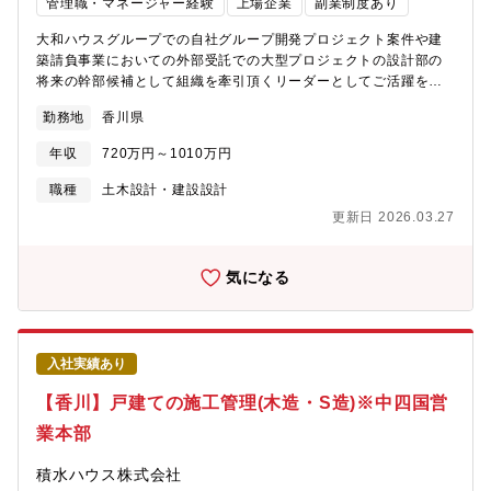
管理職・マネージャー経験
上場企業
副業制度あり
大和ハウスグループでの自社グループ開発プロジェクト案件や建
築請負事業においての外部受託での大型プロジェクトの設計部の
将来の幹部候補として組織を牽引頂くリーダーとしてご活躍を頂
きます。【具体的な業務】商業施設、オフィスビル、物流施設、
勤務地
香川県
データセンター、医療・介護施設、工場、ロードサイド店舗など
の意匠設計、設計監理をご担当頂きます。※専門アセットではな
年収
720万円～1010万円
くそれぞれが幅広い物件をご担当頂く予定です。◇建築事業(非住
宅領域)について…住宅メーカーとして知られる大和ハウス工業で
職種
土木設計・建設設計
すが、非住宅事業の売り上げの6割を超え今や住宅領域と互角に並
更新日 2026.03.27
ぶまでの事業成長を見せています。《おすすめポイント》★複合
商業施設や医療施設、物流施設などの大規模物件など幅広い建築
物に携われます。～大和ハウスグループの事業領域～
気になる
https://www.daiwahouse.co.jp/tochikatsu/loc/jigyo/index.html
入社実績あり
【香川】戸建ての施工管理(木造・S造)※中四国営
業本部
積水ハウス株式会社