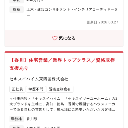
年収
450万円～
さ【技術職の採用ページも是非ご覧ください】
https://www.daiwahouse.co.jp/recruit/student/index.html
職種
土木・建設コンサルタント・インテリアコーディネータ
ー
更新日 2026.03.27
気になる
【香川】住宅営業／業界トップクラス／資格取得
支援あり
セキスイハイム東四国株式会社
正社員
学歴不問
退職金制度有
＜仕事内容＞「セキスイハイム」「セキスイツーユーホーム」の2
大ブランドを主軸に、高知・徳島・香川で展開するハウスメーカ
ーである当社の営業として、展示場にご来場いただいたお客様へ
同社ブランドの住宅を提案いただきます。＜具体的なお仕事内容
勤務地
香川県
＞展示場の来場者へ住宅をご提案する完全反響営業となります※
飛込営業無※同社の営業は「反響型」です。※テレビCMやWEB