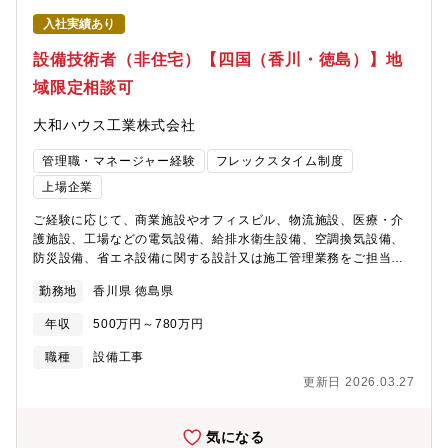
入社実績あり
設備技術者（非住宅）【四国（香川・徳島）】地
域限定相談可
大和ハウス工業株式会社
管理職・マネージャー経験
フレックスタイム制度
上場企業
ご経験に応じて、商業施設やオフィスビル、物流施設、医療・介
護施設、工場などの電気設備、給排水衛生設備、空調換気設備、
防災設備、省エネ設備に関する設計又は施工管理業務をご担当い
ただきます。【勤務地に関して】北海道、東北、関東、中部、近
勤務地
香川県 徳島県
畿、中国、四国、九州、沖縄など全国の事業所 （希望考慮しま
す）※地域限定社員の処遇もあります。【全国の事業所】
年収
500万円～780万円
https://www.daiwahouse.co.jp/officeHP/tohoku/index.asp#section1
さ【技術職の採用ページも是非ご覧ください】
職種
設備工事
https://www.daiwahouse.co.jp/recruit/student/index.html
更新日 2026.03.27
気になる