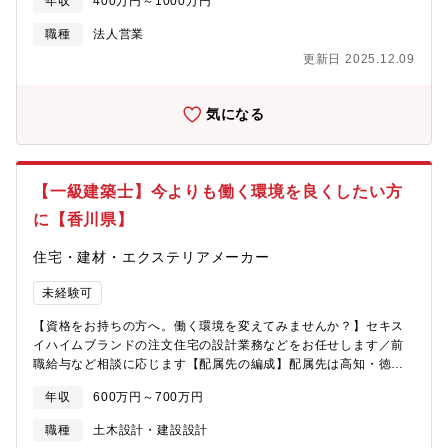
年収
400万円～1000万円
広告、キャンペーンを見て既に興味を持って頂いたお客様に提案
して頂きます！【主な流れは？】▼ヒアリング～ご提案└間取りや
職種
法人営業
資金などを伺いながら、『セキスイハイム』の家づくりをご案内
更新日 2025.12.09
▼ご契約└ご契約の手続きのほか、お客様が安心して住宅を購入で
きるようサポートします！＼未経験からスタートした社員も多く
活躍中！／住宅業界について基礎から学べる導入研修をはじめ、
気になる
体験型ショールームを使った研修を行なっています。研修が終わ
る頃までにはしっかり知識を身につけられるため、安心して業務
をスタートできます。マニュアルもあるので勉強しやすい点も社
員に好評です
【一級建築士】今よりも働く環境を良くしたい方
に【香川県】
住宅・建材・エクステリアメーカー
未経験可
【資格をお持ちの方へ。働く環境を変えてみませんか？】セキス
イハイムブランドの注文住宅の設計業務などをお任せします／前
職給与など相談に応じます【配属先の編成】配属先は高知・徳
島・香川のいずれかですが今まで培ったスキル・経験に応じて業
年収
600万円～700万円
務をお任せしたいと考えています。■現地調査工事方法を立案■図
面や各種書類作成■協力会社とのやりとり■発注業務■工事の進捗確
職種
土木設計・建設設計
認■工程、安全、品質管理■企画提案■専用ソフトを使用した積算業