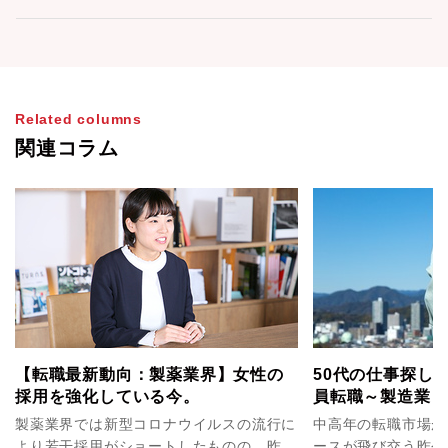
Related columns
関連コラム
【転職最新動向：製薬業界】女性の
50代の仕事探し
採用を強化している今。
員転職～製造業（
編～
製薬業界では新型コロナウイルスの流行に
中高年の転職市場が
より若干採用がショートしたものの、昨年
ースが飛び交う昨今