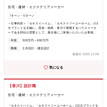
きます。～入社後の流れ～1ヶ月まで：初期研修（パソコン入力方
住宅・建材・エクステリアメーカー
法・商品内容・事務作業）2～6ヵ月：現場でのOJT&#8194;先輩
に同行慣れるまでは、先輩社員が同席します。経験が浅い方も安
Iターン・Uターン
心してスタートできます。未経験でもやる気次第で資格取得やコ
ーディネーター以外の業務へのチャレンジも可能な環境です！
＜仕事内容＞「セキスイハイム」「セキスイツーユーホーム」の2
【当社で働く魅力は？】◎働く環境・年齢層20代～40代活躍中
大ブランドを主軸に、高知・徳島・香川で展開するハウスメーカ
→現在子育て中や、子育てがひと段落したママも活躍していま
ーである同社の営業として、展示場にご来場いただいたお客様へ
す。・お休みが取得しやすい環境 →産休育休制度・ゆとり休暇
自社ブランドの住宅を提案いただきます。＜具体的なお仕事内容
◎インセンティブあり！・30万～100万円／年間&#8194;→月に2
年収
300万円～600万円
＞・現地調査、営業作成の見積り・プランの確認・完成図面や仕
～3件セキスイハイムをご注文のお客様にご案内。&#8194;高確率
様の説明・役所関係の申請書類作成や申請代行・現場用の施工図
職種
土木設計・建設設計
でインテリアも同時にご注文いただいています。◎スキルUP支
面作成＜強み＞同社の家づくりは、独自のユニット工法を導入し
援・資格取得合格祝い金制度 →インテリアコーディネーター
更新日 2025.12.09
ており、人・ロボット・機械による最適な家づくりで、均一な住
&#8194;30,000円・資格手当 →インテリアコーディネーター：
宅を提供ができることが魅力であり顧客満足度も高いです。同社
2,000円／月【求人の魅力】☆【積水化学グループ】の安定企業で
独自のユニット工法…住宅をユニット単位に分割し、工場内で作
充実待遇◎長く働ける環境です！☆キホンから学べる環境なので
気になる
りこむユニット工法を採用。大部分を品質管理が徹底されている
未経験のメンバーも活躍しています！☆大好きな高知県で未経験
工場内で行うため、品質が落ちることはありません。＜お仕事の
者を育てます！☆休日もしっかりあるので両立して働けます！☆
魅力＞◎安定性抜群～業界トップクラスのハウスメーカー◎充実
ジョブローテーション制度もあるのでステップUP可能&#10024;
の手当～資格取得支援手当、退職金制度有り◎U/Iターンも歓迎～
働き方としては、年末年始の大型連休など長期休暇を確保してお
【香川】設計職
住宅手当・社宅制度完備◎事務職だけど、人事考課以外の評価制
り、長期休暇には、会員制リゾートホテル「エクシブ」を利用し
度有（設定目標達成で報奨金有）◎みなし残業は一切無く、時間
てゆっくりした時間を楽しんでいる先輩もいます。◎ユニット工
住宅・建材・エクステリアメーカー
外手当は100％支給！働き方としては、年末年始の大型連休など長
法やZEH比率などの強みから、ご要望に沿って幅広く自信を持っ
期休暇を確保しており、長期休暇には、会員制リゾートホテル
たご提案が出来ます。～過去の採用例～医者、事務、営業など
「エクシブ」を利用してゆっくりした時間を楽しんでいる先輩も
「セキスイハイム」「セキスイツーユーホーム」の2大ブランドを