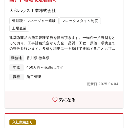
大和ハウス工業株式会社
管理職・マネージャー経験
フレックスタイム制度
上場企業
建築系商品の施工管理業務を担当頂きます。一物件一担当制をと
っており、工事計画策定から安全・品質・工程・原価・環境全て
の管理を行います。多様な現場に手を挙げて挑戦することも可能
です。 ◇建築系商品とは…中高層マンション、商業施
勤務地
香川県 徳島県
設、オフィスビル、物流施設、医療・介護施設、工場など、急成
長している非住宅領域の案件。◇建築事業(非住宅領域)について…
年収
450万円～
※経験に応ず
住宅メーカーとして知られる大和ハウス工業ですが、非住宅事業
の売り上げは2兆円規模。今や住宅領域と互角に並ぶまでの事業成
職種
施工管理
長を見せています。《施工事例》中高層マンション、商業施設、
更新日 2025.04.04
オフィスビル、物流施設、医療・介護施設、工場などの施工管理
業務《おすすめポイント》★複合商業施設や医療施設、物流施設
などの大規模物件など幅広い建築物に携われます。
気になる
入社実績あり