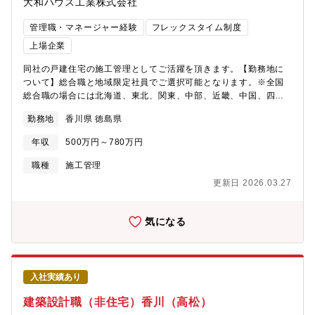
大和ハウス工業株式会社
委託している積水ハウス建設グループを包括する業務となりま
す。・常駐型 専任の配置技術者（監理技術者、主任技術者）と
管理職・マネージャー経験
フレックスタイム制度
して、主に現場で品質・安全管理に従事する業務となります。
【働き方】※平均残業時間25H程度。※休日は日・水・祝日。
上場企業
（支店の休日は火水・祝日です）重要イベントが休日と重なる場
同社の戸建住宅の施工管理としてご活躍を頂きます。【勤務地に
合はその日は出勤頂き、支障のない平日に代休を取って頂きま
ついて】総合職と地域限定社員でご選択可能となります。※全国
す。【WLBバランス実現に向けた制度例】■勤務エリア継続制度①
総合職の場合には北海道、東北、関東、中部、近畿、中国、四
治療/②介護/③育児のいずれかを理由とする場合、一定期間転居な
国、九州、沖縄など全国の事業所へ将来的な転勤の可能性がござ
く同一エリアで勤務できる制度となります。活用例：「3歳未満の
勤務地
香川県 徳島県
います。（※初任地は希望考慮します）【四国エリアの事業所】
同居のお子様の育児をされている」場合、会社より承認された期
https://www.daiwahouse.co.jp/officeHP/shikoku/index.asp【大
間、転居を必要とする異動がなく、現在の勤務エリアを継続可
年収
500万円～780万円
和ハウスの戸建て事業】
能。■スライド勤務部署の勤務形態や自身の暮らしに合わせ8時か
https://www.daiwahouse.com/businessfield/housing/kodate.html
ら17時、10時から19時など、勤務時間を調整できます。■your ホ
職種
施工管理
リデー制度活用月1回 水日休みを土日休みに転換できる制度。■
更新日 2026.03.27
有給取得率向上目標：会社として掲げている有給取得率70％以上
を達成するため、支店ごとで有給奨励日を作るなど様々な取り組
みも実施しています。※2023年度実績：80.3％ 2024年度実
気になる
績：79.9％【施工体制】■責任施工体制積水ハウスグループ会社で
ある積水ハウス建設グループ9社と責任施工体制をとっており
4500名を超える施工従事者がいます。完全子会社で工事、且つ監
督を配置できる体制を確立しています。■積水ハウス会施工に関わ
入社実績あり
るグループ会社や施工協力店によって構成される「積水ハウス
会」を組織し、施工技術の向上や労働環境の整備など、意見を出
建築設計職（非住宅）香川（高松）
し合い、協力しながら取り組んでいます。※2858社所属していま