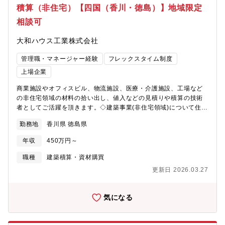
積算（非住宅）【四国（香川・徳島）】地域限定
相談可
大和ハウス工業株式会社
管理職・マネージャー経験
フレックスタイム制度
上場企業
商業施設やオフィスビル、物流施設、医療・介護施設、工場など
の非住宅領域の材料の拾い出し、値入などの見積りや積算の技術
者としてご活躍を頂きます。◇建築事業(非住宅領域)について住宅
メーカーとして知られる大和ハウス工業ですが、非住宅事業の売
勤務地
香川県 徳島県
り上げの6割を超え今や住宅領域と互角に並ぶまでの事業成長を見
せています。《おすすめポイント》★複合商業施設や医療施設、
年収
450万円～
物流施設などの大規模物件など幅広い建築物に携われます。～大
和ハウスグループの事業領域～
職種
建築積算・資材購買
https://www.daiwahouse.com/businessfield/index.html
更新日 2026.03.27
気になる