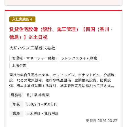
入社実績あり
賃貸住宅設備（設計、施工管理）【四国（香川・
徳島）】※土日祝
大和ハウス工業株式会社
管理職・マネージャー経験
フレックスタイム制度
上場企業
同社の集合住宅やホテル、オフィスビル、テナントビル、介護施
設、などの電気設備、給排水衛生設備、空調換気設備、防災設
備、省エネ設備に関する設計、施工管理業務に携わって頂きま
す。【勤務地について】総合職と地域限定社員でご選択可能とな
勤務地
香川県 徳島県
ります。※全国総合職の場合には北海道、東北、関東、中部、近
畿、中国、四国、九州、沖縄など全国の事業所へ将来的な転勤の
年収
500万円～850万円
可能性がございます。（※初任地は希望考慮します）【四国の事
業所】
職種
土木設計・建設設計
https://www.daiwahouse.co.jp/officeHP/shikoku/index.asp【大
更新日 2026.03.27
和ハウスの低層アパート事業】