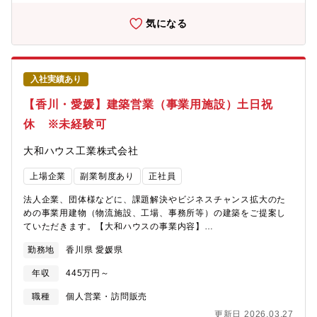
https://www.daiwahouse.co.jp/tochikatsu/d-room/index.html
気になる
入社実績あり
【香川・愛媛】建築営業（事業用施設）土日祝
休 ※未経験可
大和ハウス工業株式会社
上場企業
副業制度あり
正社員
法人企業、団体様などに、課題解決やビジネスチャンス拡大のた
めの事業用建物（物流施設、工場、事務所等）の建築をご提案し
ていただきます。【大和ハウスの事業内容】
https://www.daiwahouse.co.jp/company/work/index.html【大和
勤務地
香川県 愛媛県
ハウスの採用ページ】～大和ハウスについてや働く環境などの記
載があります～
年収
445万円～
https://www.daiwahouse.co.jp/recruit/index.html?
page=from_header～キャリア採用ページ～
職種
個人営業・訪問販売
https://job.axol.jp/vb/c/daiwahouse/public/top～新卒ページ～
更新日 2026.03.27