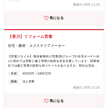
更新日 2025.12.16
気になる
【香川】リフォーム営業
住宅・建材・エクステリアメーカー
【営業スタイル】 既存顧客向け営業(同グループの住宅オーナー向
け) 同社では営業と施工管理の役割を完全分業しています。同業他
社では施工管理の役割も担うケースがありますが、同社は完全分
業しており、営業に集中できる環境が整っています。 【具体的な
年収
400万円～1000万円
リフォーム内容】 外壁の塗装、窓や扉の修繕など住宅メンテナン
ス/室内のデザインやキッチンなど部分的なリフォーム/住宅のバリ
職種
法人営業
アフリー化、増改築/蓄電池の設置 等
更新日 2025.12.16
気になる