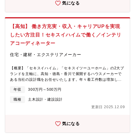
気になる
【高知】 働き方充実・収入・キャリアUPを実現
したい方注目！セキスイハイムで働く／インテリ
アコーディネーター
住宅・建材・エクステリアメーカー
【概要】「セキスイハイム」「セキスイツーユーホーム」の2大ブ
ランドを主軸に、高知・徳島・香川で展開するハウスメーカーで
ある当社の設計職をお任せいたします。年々着工件数は増加して
おり、東四国エリア（高知・徳島・香川）での棟数実績は1万
年収
300万円～500万円
3000棟以上となりました！さらなる強化体制のための新たな仲間
を迎え入れたいと考えております。【お仕事内容】住宅を購入
職種
土木設計・建設設計
（契約）したお客様へ壁紙やカーテンなどのインテリアのご提
更新日 2025.12.09
案、内装のトータルコーディネートをお任せします。＜具体的に
は＞・お客様へのヒアリング・ご提案・インテリア見積り依頼・
ご契約後のインテリアのプレゼンテーション作成・内装コーディ
気になる
ネートの相談・インテリアの取り付けの確認など※支店以外での
展示場での打ち合わせもあります。※月に1～2件からスタート