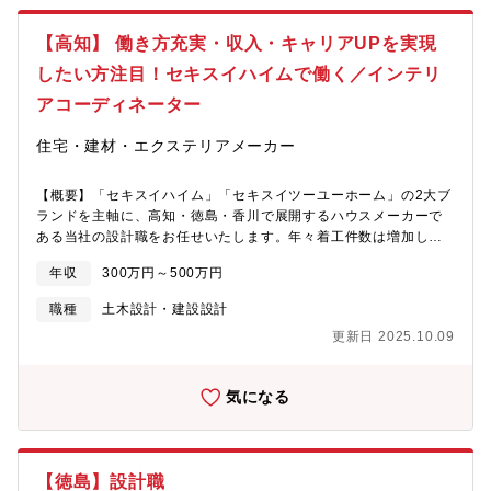
し、ゆくゆくは4～5件担当いただきます。「こんな子ども部屋に
したい」「つくりつけの収納が欲しい」など、お客様の要望にあ
【高知】 働き方充実・収入・キャリアUPを実現
ったインテリアを営業スタッフと連携しながら提案して頂きま
す。～入社後の流れ～1ヶ月まで：初期研修（パソコン入力方法・
したい方注目！セキスイハイムで働く／インテリ
商品内容・事務作業）2～6ヵ月：現場でのOJT;先輩に同行慣れる
アコーディネーター
までは、先輩社員が同席します。経験が浅い方も安心してスター
トできます。未経験でもやる気次第で資格取得やコーディネータ
住宅・建材・エクステリアメーカー
ー以外の業務へのチャレンジも可能な環境です！
【概要】「セキスイハイム」「セキスイツーユーホーム」の2大ブ
ランドを主軸に、高知・徳島・香川で展開するハウスメーカーで
ある当社の設計職をお任せいたします。年々着工件数は増加して
おり、東四国エリア（高知・徳島・香川）での棟数実績は1万
年収
300万円～500万円
3000棟以上となりました！さらなる強化体制のための新たな仲間
を迎え入れたいと考えております。【お仕事内容】住宅を購入
職種
土木設計・建設設計
（契約）したお客様へ壁紙やカーテンなどのインテリアのご提
更新日 2025.10.09
案、内装のトータルコーディネートをお任せします。＜具体的に
は＞・お客様へのヒアリング・ご提案・インテリア見積り依頼・
ご契約後のインテリアのプレゼンテーション作成・内装コーディ
気になる
ネートの相談・インテリアの取り付けの確認&#8194;など※支店
以外での展示場での打ち合わせもあります。※月に1～2件からス
タートし、ゆくゆくは4～5件担当いただきます。「こんな子ども
部屋にしたい」「つくりつけの収納が欲しい」など、お客様の要
【徳島】設計職
望にあったインテリアを営業スタッフと連携しながら提案して頂