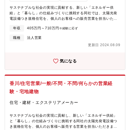
サステナブルな社会の実現に貢献する、新しい「エネルギー供
給」と「暮らし」の仕組みづくりに挑戦する同社では、太陽光発
電設備つき規格住宅を、個人のお客様への販売営業を担当いただ
きます。はじめは先輩社員が同行しますのでご安心ください。
年収
405万円～710万円
※経験に応ず
【こんな方に向いています!】住宅販売への情熱と、お客様に貢献
したいという強い思いをお持ちの方、押し売りではなく丁寧な顧
職種
法人営業
客接点が取れる方に向いています。具体的には、・《100%反響営
更新日 2024.08.09
業》広告・HP等から反響のあったお客様の店舗への誘致・新築戸
建て(土地+建物+太陽光)、建売の営業販売・社内の設計・施工・
仕入部門と連携しての業務・円滑なお客様対応・メンバーのマネ
気になる
ジメント太陽光発電や蓄電池が普及する持続可能な社会の実現に
貢献する、実質ゼロエネルギーハウスを提供する同社は、未来の
子供たちや地球のために、誇りを持って働きたい方には、最適な
環境です。同社は、規格化・DX・IT化を推進しており、残業時間
香川/住宅営業/一般/不問・不問/何らかの営業経
は少なく、休みも適切に取れる仕組みを整えています。建設業界
の非常識な労働環境に疑問を感じている方、新しい常識の社会を
験・宅地建物
一緒に作っていきたい方、ぜひ同社にご応募ください。同社が扱
う規格住宅は、注文住宅とは異なり、1棟1棟の仕様の違いや特殊
住宅・建材・エクステリアメーカー
な変更がないため、販売や施工の手順や手際が熟練されていま
す。そのため、注文住宅の営業手法と比べて、商談回数やトラブ
サステナブルな社会の実現に貢献し、新しい「エネルギー供給」
ル・クレームが少なく、効率的に成果を上げることができます。
と「暮らし」の仕組みづくりに挑戦する同社の太陽光発電設備つ
また、営業に必要な業務や知識は、フローに沿って数分の動画マ
き規格住宅を、個人のお客様へ販売する営業を担当いただきま
ニュアルがシステム化されており、何を行うか、何を学ぶかが明