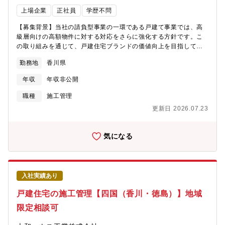
上場企業
正社員
学歴不問
【募集背景】当社の請負型事業の一環である戸建て事業では、高
級層向けの高額物件に対する対応をさらに強化する方針です。こ
の取り組みを通じて、戸建住宅ブランドの価値向上を目指してお
ります。ブランド強化に向け、ともに挑戦していただける仲間を
勤務地
香川県
募集いたします。【業務内容】施工管理担当として、新築戸建て
住宅(木造・軽量鉄骨造・重量鉄骨造)の工程・原価・品質・安全管
年収
年収非公開
理の4大管理に加え、お客様対応、竣工検査等に従事いただきま
す。※分業化・システム化により、原価管理はほとんど必要あり
職種
施工管理
ません。■担当物件について ※エリアにより変動します。・担当
更新日 2026.07.23
物件数：常時5～10棟程度、年間20棟程度・平均受注金額：5000
万円程度・工期：10～12ヶ月程度・用途割合：注文住宅：9割/そ
の他非住宅(クリニック・保育園等)：1割・エリア：配属支店近郊
気になる
（基本的に支店から1時間圏内）・巡回手段：公共交通機関が基
本。一部社用車付与の場合は利用可。※私用車利用不可。【入社
後のキャリアパス例】入社後～1年程度専任として1現場を担当。
基本的には現場常駐、当社の施工管理における安全・品質・原
入社実績あり
価・工程管理を習得いただきます。○1年～３年自身の管理物件と
併せて複数現場を管理し、幅広い知識と建築業務スキルを習得い
戸建住宅の施工管理【四国（香川・徳島）】地域
ただきます。○３年～即戦力として課員を統率いただきます。ま
限定相談可
た、チーフコンストラクターとなり社内でも影響力を発揮いただ
けます。【業務形態について】・巡回型配置技術者や建方施工を