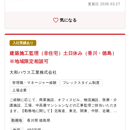
https://job.axol.jp/vb/c/daiwahouse/public/top～新卒ページ～
更新日 2026.03.27
https://www.daiwahouse.co.jp/recruit/freshers/index.html■働く
スタッフ紹介
https://www.daiwahouse.co.jp/recruit/person/index.html
気になる
入社実績あり
建築施工監理（非住宅）土日休み（香川・徳島）
※地域限定相談可
大和ハウス工業株式会社
管理職・マネージャー経験
フレックスタイム制度
上場企業
ご経験に応じて、商業施設、オフィスビル、物流施設、医療・介
護施設、工場、中高層マンションなどの工事監理ご担当いただき
ます。【勤務地に関して】北海道、東北、関東、中部、近畿、中
国、四国、九州、沖縄など全国の事業所 （希望考慮します）※地
勤務地
香川県 徳島県
域限定社員の処遇もあります。【全国の事業所】
https://www.daiwahouse.co.jp/officeHP/tohoku/index.asp#section1