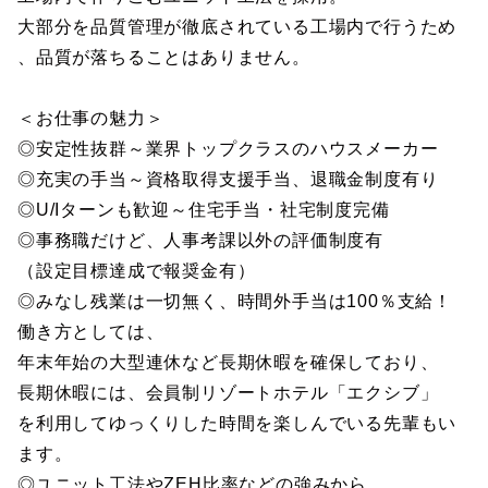
大部分を品質管理が徹底されている工場内で行うため
、品質が落ちることはありません。
＜お仕事の魅力＞
◎安定性抜群～業界トップクラスのハウスメーカー
◎充実の手当～資格取得支援手当、退職金制度有り
◎U/Iターンも歓迎～住宅手当・社宅制度完備
◎事務職だけど、人事考課以外の評価制度有
（設定目標達成で報奨金有）
◎みなし残業は一切無く、時間外手当は100％支給！
働き方としては、
年末年始の大型連休など長期休暇を確保しており、
長期休暇には、会員制リゾートホテル「エクシブ」
を利用してゆっくりした時間を楽しんでいる先輩もい
ます。
◎ユニット工法やZEH比率などの強みから、