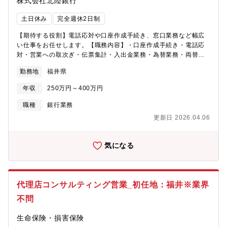
株式会社北陸銀行
土日休み
完全週休2日制
【期待する役割】電話応対や口座作成手続き、窓口業務など幅広
い仕事をお任せします。【職務内容】・口座作成手続き・電話応
対・営業への取次ぎ・伝票集計・入出金業務・為替業務・両替業
務など【地域社会への貢献】6つの重点戦略として以下を掲げてい
勤務地
福井県
ます。 ・コンサル：総合的なコンサル対応力の向上 ・環境：環
境分野へ の取り組み ・DX：デジタルバンキング機能の強
年収
250万円～400万円
化 ・ウェルビーイング：就労環境・制度の整備 ・グループ総
合力：ほくほく連携の更なる進化 ・ガバナンス：リスク管理体
職種
銀行業務
制の高度化〇雇用形態契約社員（期間の定め：有 6か月～11か
更新日 2026.04.06
月）※入行月によって期間が変わります。【正社員登用につい
て】正社員登用を見込んでの募集ですが、入行直後は契約社員で
す(給与などの労働条件に大きな変更はありません)。勤務評価およ
気になる
び1年以内に実施する行員登用試験の結果を踏まえて正社員への登
用を決定します。
代理店コンサルティング営業_初任地：福井※業界
不問
生命保険・損害保険