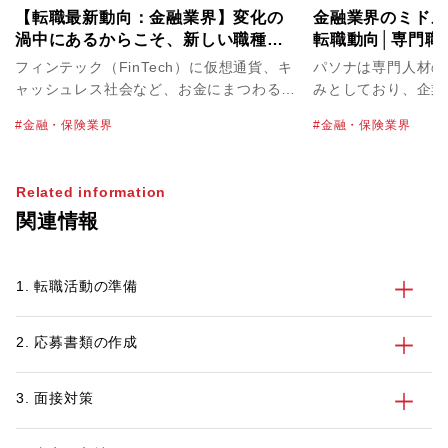
【転職最新動向：金融業界】変化の
金融業界のミドル
渦中にあるからこそ、新しい職種・
転職動向│専門職
ポジションを生み出せるチャンス
フィンテック（FinTech）に仮想通貨、キ
パソナは専門人材の
ャッシュレス社会など、お金にまつわる新
みとしており、企業
たなニュースが新聞やニュースで日々報じ
や求める人物像をお
金融・保険業界
金融・保険業界
られています。その一方で、メガバンクの
イントで求職者の方
新卒採用数削減や不正融資など、やや暗い
す。金融業界専門の
イメージの話題も目にする昨今の金融業
在籍しておりますの
Related information
界。業界全体の動向や、転職市場はどのよ
ての情報収集やお困
関連情報
うな状況なのでしょうか。自身も証券会社
パソナへご相談くだ
での営業経験を持ち、現在は金融業界を中
心に転職の支援を行っているパソナキャリ
1. 転職活動の準備
ア キャリアアドバイザーの新垣に話を聞
きました。
2. 応募書類の作成
3. 面接対策