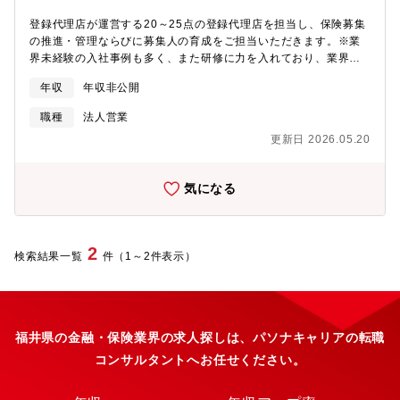
登録代理店が運営する20～25点の登録代理店を担当し、保険募集
の推進・管理ならびに募集人の育成をご担当いただきます。※業
界未経験の入社事例も多く、また研修に力を入れており、業界経
験がない方も座学を通じ１から知識を身に着けていただけます。
年収
年収非公開
【業務内容】・代理店個別にコンサルティングの実施（代理店の
経営・販売の態勢作りに関する代理店主に対するサポート）・代
職種
法人営業
理店主や募集人を集めての集合研修の実施（保険商品・販売手
更新日 2026.05.20
法・業界情報・コンプライアンス・その他周辺知識等）・代理店
募集人に対する個別指導の実施（保険商品・販売手法・営業事
務・コンプライアンス等）・新規代理店見込の獲得と登録【魅
気になる
力】■安定した事業基盤：日本初の外資系生命保険会社として日本
で設立約50年、総資産約14兆円、経常収益約3兆円を誇るグロー
バルリーディングカンパニー■顧客本位のサービス：保障性商品、
資産性商品まで幅広い商品ラインナップ、代理店、ホールセラ
2
検索結果一覧
件（1～2件表示）
ー、直接販売、インターネット等幅広い販売チャネルを保有し、
顧客本位のサービスを展開。■働く環境：実働7時間（9時～17
時）、営業部署において、19時には電話の電源を切って退社する
ことを推進しており、ワークライフバランスの整った環境でご就
業いただけます。■風土：中途入社社員も多く、風通しの良い、働
福井県の金融・保険業界の求人探しは、パソナキャリアの転職
きやすい社風です。また年功序列ではなく、実績に応じて評価さ
コンサルタントへお任せください。
れます。年収アップによる入社事例もございます。■キャリア定期
的なジョブローテーションではないため、経験を生かした専門性
の高いキャリア形成が可能。また希望部署への異動機会を得られ