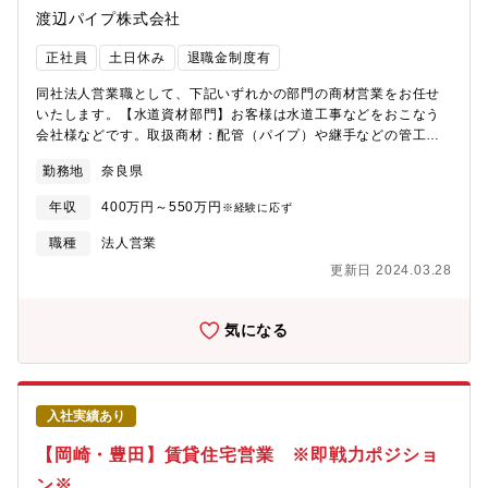
が身につきます。
渡辺パイプ株式会社
正社員
土日休み
退職金制度有
同社法人営業職として、下記いずれかの部門の商材営業をお任せ
いたします。【水道資材部門】お客様は水道工事などをおこなう
会社様などです。取扱商材：配管（パイプ）や継手などの管工機
材（水道、ガスなどの配管、バルブ、ポンプなど）【住宅設備部
勤務地
奈良県
門】お客様は工務店様、リフォーム店様などです。取扱商材：住
宅設備や建材 等（ユニットバス・システムキッチンなどの住宅
年収
400万円～550万円
※経験に応ず
設備、ドアや床材などの建材）
職種
法人営業
更新日 2024.03.28
気になる
入社実績あり
【岡崎・豊田】賃貸住宅営業 ※即戦力ポジショ
ン※