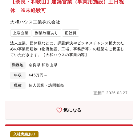
【奈良・和歌山】建築営業（事業用施設）土日祝
休 ※未経験可
大和ハウス工業株式会社
上場企業
副業制度あり
正社員
法人企業、団体様などに、課題解決やビジネスチャンス拡大のた
めの事業用建物（物流施設、工場、事務所等）の建築をご提案し
ていただきます。【大和ハウスの事業内容】
https://www.daiwahouse.co.jp/company/work/index.html【大和
勤務地
奈良県 和歌山県
ハウスの採用ページ】～大和ハウスについてや働く環境などの記
載があります～
年収
445万円～
https://www.daiwahouse.co.jp/recruit/index.html?
page=from_header～キャリア採用ページ～
職種
個人営業・訪問販売
https://job.axol.jp/vb/c/daiwahouse/public/top～新卒ページ～
更新日 2026.03.27
https://www.daiwahouse.co.jp/recruit/freshers/index.html■働く
スタッフ紹介
https://www.daiwahouse.co.jp/recruit/person/index.html
気になる
入社実績あり