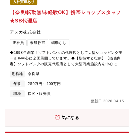
入社実績あり
【奈良/転勤無/未経験OK】携帯ショップスタッフ
★SB代理店
アスカ株式会社
正社員
未経験可
転勤なし
◆1998年創業！ソフトバンクの代理店として大型ショッピングモ
ールを中心に全国展開しています。◆【期待する役割】【職務内
容】ソフトバンクの販売代理店として大型商業施設内を中心に全
国に展開している同社にて、『ソフトバンク』『Y! mobile』のシ
勤務地
奈良県
ョップスタッフをご担当頂きます。★どんなお仕事…？・携帯電
話の機種選びのサポート・料金お支払いの対応、電話応対などの
年収
250万円～400万円
窓口業務・事務作業（販促物の制作）・イベントの企画・準備・
その他、お客様からの問い合わせ対応・１日の平均来店人数は１
職種
接客・販売員
０～３０名程度です※最初は配属店舗で先輩のOJTを受けなが
更新日 2026.04.15
ら、仕事の進め方を学びます。独り立ちまでは約3か月の研修期間
があります。【魅力】＜2019年から20舗以上続々OPEN！勢いの
ある成長企業です＞くつろいでいただける空間づくり・「あなた
気になる
だからまた来たい」と言われるサービス・お客様に愛されるお店/
クルーの3点を店舗運営の基礎とし、成長してきました。また、顧
客満足だけでなく従業員満足にも取り組み、時短制度や恩人感謝