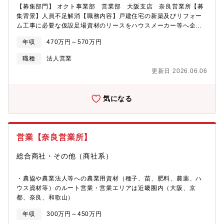
【募集部門】 オクト事業部 営業部 大阪支店 奈良営業所【募
集背景】人員不足解消【職務内容】戸建住宅の新築及びリフォー
ム工事に必要な仮設足場資材のリースをハウスメーカー等へ企
画・提案する営業です。各現場に合わせた足場施工の提案や見積
年収
470万円～570万円
作成及び商談、施工スケジュールの管理や施工請負業者との打ち
合わせなどをお任せします。業界内での知名度が高く、ルート営
職種
法人営業
業が中心となります。世の中に建築ある限り、必要とされ続ける
更新日 2026.06.06
仕事です。
気になる
営業【奈良営業所】
総合商社・その他（商社系）
・農協や農業法人等への農業用資材（種子、苗、肥料、農薬、ハ
ウス資材等）のルート営業・営業エリアは近畿圏内（大阪、京
都、奈良、和歌山）
年収
300万円～450万円