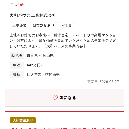
ョン※
大和ハウス工業株式会社
上場企業
副業制度あり
正社員
土地をお持ちのお客様へ、賃貸住宅（アパートや中高層マンショ
ン）経営により、資産価値を高めていただくための事業をご提案
していただきます。【大和ハウスの事業内容】
https://www.daiwahouse.co.jp/company/work/index.html【大和
勤務地
奈良県 和歌山県
ハウスの採用ページ】～大和ハウスについてや働く環境などの記
載があります～
年収
445万円～
https://www.daiwahouse.co.jp/recruit/index.html?
page=from_header～キャリア採用ページ～
職種
個人営業・訪問販売
https://job.axol.jp/vb/c/daiwahouse/public/top～新卒ページ～
更新日 2026.03.27
https://www.daiwahouse.co.jp/recruit/freshers/index.html■働く
スタッフ紹介
https://www.daiwahouse.co.jp/recruit/person/index.html
気になる
入社実績あり