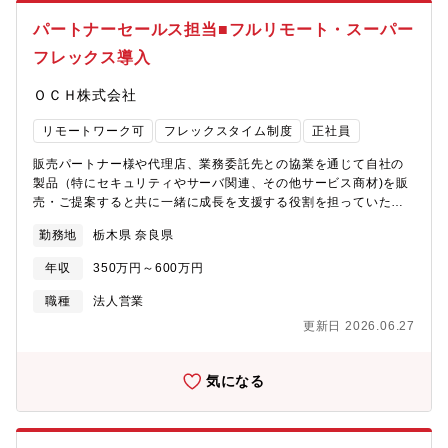
の実施■ 新規代理店パートナーチャネルの開拓・ターゲット代理
店パートナー様の選定（地域SIer、セキュリティ専業企業な
パートナーセールス担当■フルリモート・スーパー
ど）・アプローチからアポイント取得～商談～契約締結までの推
フレックス導入
進・販売スキーム（価格体系・サポート体制）の構築■代理店パー
トナー様向け販売支援（Enablement）・製品説明会／勉強会の企
ＯＣＨ株式会社
画、実施（オンライン／対面）・提案資料、FAQ、営業トークス
クリプトの整備・新商材リリース時の販売展開プラン策定、キャ
リモートワーク可
フレックスタイム制度
正社員
ンペーン等の販促について策定■ 共同案件推進・提案支援 ・代理
店パートナー様との同行営業 ・セキュリティ診断等を用いた際の
販売パートナー様や代理店、業務委託先との協業を通じて自社の
機器の選定および提案、エンドユーザーの課題ヒアリング ・技術
製品（特にセキュリティやサーバ関連、その他サービス商材)を販
部門と連携した構成検討および提案書作成支援 ・導入後のフォロ
売・ご提案すると共に一緒に成長を支援する役割を担っていただ
ーアップと横展開提案■ 市場フィードバックと商品改善提案・競
きます。【職務内容】・自社販売製品を販売パートナー様へ向け
合情報、市場ニーズの収集・代理店パートナー様からの改善要望
勤務地
栃木県 奈良県
て販売促進の実施・新規商材の発掘・代理店の新規開拓や契約締
整理・プロダクト管轄部署への戦略的フィードバック【取り扱い
結・営業戦略の立案・代理店への営業支援やフォロー・セミナー
商材例】・セキュリティ製品（UTM、エンドポイントセキュリテ
年収
350万円～600万円
やキャンペーンの企画等【魅力】既存の大規模パートナー様の担
ィ）・サーバー／ストレージ（NASアプライアンス等）・クラウ
当としてお客様へIT商材の販売支援を行っていただきます。個人
職種
法人営業
ドサービス（リモートサポート、AI翻訳）【案件事例】・某大手
での飛び込み営業もなく、既存のパートナー様の同行営業や製品
企業の販売№.1とのパートナーシップ・某大手公共施設のインフ
更新日 2026.06.27
勉強会がメインとなります。パートナーセールスとしては通常の
ラ監視・某大手大規模インフラ構築運用【業務環境】●使用デバイ
セールス職以上に、高度な営業力・専門知識をスキルを日々磨
ス ・PCやスマートフォン、タブレットといった業務上必要とな
け、深めることができるのは大きなやりがいの一つです。また、
気になる
るデバイスの貸与●コミュニケーション ・Slack、Zoom、
パートナー企業との関係を通じて、異なる業界や市場の知識も広
Googlemeet、自社開発グループウェアといったオンラインコミ
がり、自身の視野を広げることができます。【案件事例】某大手
ュニケーションが中心●営業支援 ・出張手当（5,000円/日 移動
企業の販売No.1とのパートナーシップ、某大手公共施設のインフ
のみも支給）●キャリアアップ支援 ・資格取得補助及び奨励金制