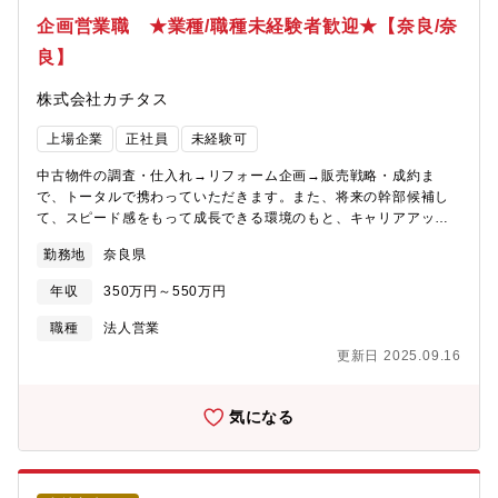
企画営業職 ★業種/職種未経験者歓迎★【奈良/奈
良】
株式会社カチタス
上場企業
正社員
未経験可
中古物件の調査・仕入れ→リフォーム企画→販売戦略・成約ま
で、トータルで携わっていただきます。また、将来の幹部候補し
て、スピード感をもって成長できる環境のもと、キャリアアップ
を図っていただくことができます。【業務詳細】(1)仕入れ：現地
勤務地
奈良県
に赴き、「どのような方に住んでいただきたいか」お客様像をイ
メージしながら中古物件の仕入れを行います。(2)リフォーム企
年収
350万円～550万円
画：お客様が住まいに求めることはなにかを考えながら、リフォ
ームのプランを立てていきます。(3)販売：自ら企画したリフォー
職種
法人営業
ムの物件を、自分の言葉でお客様にアピールしていきます。【魅
更新日 2025.09.16
力】自身のアイディアを形にし、それを自らお客様に提案してい
くことができるため、裁量が大きく、また、お客様の喜びの声を
直接感じることができるやりがいのある業務です。
気になる