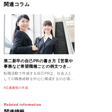
関連コラム
第二新卒の自己PRの書き方【営業や
事務など希望職種ごとの例文つき】
｜転職エージェントのパソナキャリ
転職活動で作成する自己PRは、社会人と
ア
しての職務経験を中心に構成するのが基本
です。しかし、第二新卒の場合は、社会に
応募書類の作成
出てからの経験が浅いため、目立った実績
がないだけでなく、特筆すべきスキルも身
に付いておらず、何を書けばいいのかわか
Related information
らないという人もいるでしょう。そこで今
関連情報
回は、第二新卒者が自己PRを作成する際