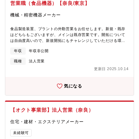
ラ監視・某大手大規模インフラ構築運用【募集背景】全国規模の
度 ・資格所持手当あり【やりがい・魅力】既存の大規模代理店
営業職（食品機器）【奈良/東京】
パートナー様への体制強化と販売促進
パートナー様の担当としてお客様へIT商材の販売支援を行ってい
ただきます。大手企業・公共案件など影響力の大きいプロジェク
機械・精密機器メーカー
トに関われる、既存の強力な代理店パートナー様基盤を活かした
営業ができます。個人での飛び込み営業は一切無く、既存の代理
食品製造装置、プラントの外勤営業をお任せします。新規・既存
店パートナー様の同行営業や製品勉強会がメインとなります。パ
はどちらもございますが、メインは既存営業です。開拓について
ートナーセールスとしては通常のセールス職以上に、商材選定や
は自由度高いので、新規開拓にもチャレンジしていただける環境
販売戦略にも関与でき、営業の裁量が大きいので、高度な営業
です。【組織構成】営業部 食品機器営業課 10名【働き方】平
力・専門知識をのスキルを日々磨け、深めることができるのは大
年収
年収非公開
均残業時間：月20時間出張：月5日程度【業務の面白み】大量生産
きなやりがいの一つです。また、代理店パートナー様との関係を
品ではなく、顧客ニーズに応じた一品一様の設備になるので、顧
職種
法人営業
通じて、異なる業界や市場の知識も広がり、自身の視野を広げる
客の課題特定・ヒアリング力・関係構築などが身につく環境で
ことができます。【募集背景】増員全国規模での代理店パートナ
更新日 2025.10.14
す。【同社の製品について】殺菌装置、濃縮装置、浸漬装置、ピ
ー様との協業強化に伴い、 既存代理店パートナー様の深耕および
ュアスチーム発生装置など※PE（プロセスエンジニアリング）事
新たな販売チャネル創出を担っていただく方を募集しています。
業本部では、主に「衣食住医」の分野に関わる機械装置を取り扱
【働き方】フルリモート・スーパーフレックス制度でフレキシブ
気になる
っております。顧客先は大手～中小まで幅広く、同社の設備を導
ルに働け、結果を重視する働き方及び評価制度となります。全国
入いただいている飲料・食品・医薬メーカーの工場が主です。今
どこにお住まいの方でも勤務可能です。また、コアタイムのない7
回は「食品業界」向けへの製品を担当いただきます。・レトルト
時間勤務（1日）を基準に月の歴日数総労働時間で管理していま
食品製造に使われる「レトルト殺菌装置」（国内シェア70％）・
す。予め設定されたみなし残業はありません。1分単位で超過勤務
【オクト事業部】法人営業（奈良）
病院で使用する点滴バック「輸液滅菌装置」（国内シェア
手当が支給されます。
90％）・車のカーシート「液流染色機」（国内シェア90％）
住宅・建材・エクステリアメーカー
未経験可