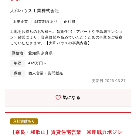
大和ハウス工業株式会社
上場企業
副業制度あり
正社員
土地をお持ちのお客様へ、賃貸住宅（アパートや中高層マンショ
ン）経営により、資産価値を高めていただくための事業をご提案
していただきます。【大和ハウスの事業内容】
https://www.daiwahouse.co.jp/company/work/index.html【大和
勤務地
愛知県 奈良県
ハウスの採用ページ】～大和ハウスについてや働く環境などの記
載があります～
年収
445万円～
https://www.daiwahouse.co.jp/recruit/index.html?
page=from_header～キャリア採用ページ～
職種
個人営業・訪問販売
https://job.axol.jp/vb/c/daiwahouse/public/top～新卒ページ～
更新日 2026.03.27
https://www.daiwahouse.co.jp/recruit/freshers/index.html■働く
スタッフ紹介
https://www.daiwahouse.co.jp/recruit/person/index.html
気になる
入社実績あり
【奈良・和歌山】賃貸住宅営業 ※即戦力ポジシ