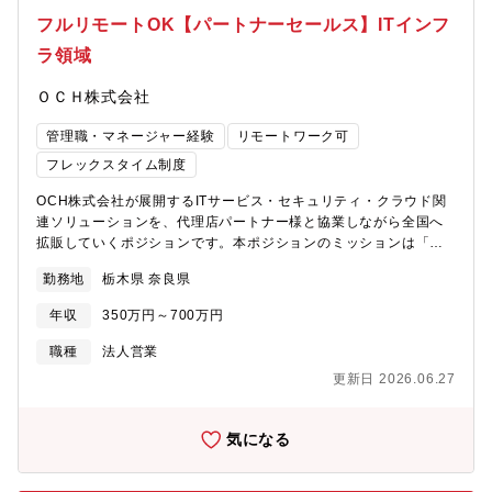
の日など社員一人一人の充実した生活の実現を応援しさらに風通
フルリモートOK【パートナーセールス】ITインフ
しのいい会社となっています。＜自分の頑張りで、昇給可能◎充
ラ領域
実の評価制度＞個人成績だけでなく、自身で達成したい目標の設
定や店舗評価全体での評価制度もあり多方面での評価を実施して
ＯＣＨ株式会社
おります。ソフトバンクに連動した資格手当も充実しており、自
分の頑張りがそのまま年収UPへと繋がります。早いものは入社3
管理職・マネージャー経験
リモートワーク可
か月後から受けられるので自分のスキルを高めるチャンスが数多
くあります。＜人とのつながりを大切に…！研修も多く幅広いキ
フレックスタイム制度
ャリアステップ＞扱うのはもはや生活の一部である「携帯電
OCH株式会社が展開するITサービス・セキュリティ・クラウド関
話」。老若男女様々なお客様と関わることをが出来、仲間とのチ
連ソリューションを、代理店パートナー様と協業しながら全国へ
ームワークも含めて人とのつながりを感じられる環境です。業界
拡販していくポジションです。本ポジションのミッションは「代
未経験からでもチャレンジOK！業界のトレンド・勉強会・ロープ
理店パートナー様が継続的に売れる仕組みをつくること」。単な
レなど研修も充実しており、店長/エリアマネージャーの登用はも
勤務地
栃木県 奈良県
るルート営業ではなく、戦略設計から案件推進、販売体制の構築
ちろん、店舗開発や販売エキスパートなどのキャリアで長期的な
まで一気通貫で担います。【業務内容詳細】●パートナーセールス
キャリアを築いていけます。【募集要因】事業拡大に伴う増員。
年収
350万円～700万円
として新規販売パートナー様の開拓はもちろんのこと、既存の販
【組織構成】1店舗５～7名ほど（20代～40代）
売パートナー様へ定期的な訪問や定例会等を通して製品の販売促
職種
法人営業
進につながる営業活動を実施いただきます。●商材としてはセキュ
更新日 2026.06.27
リティ機器（UTMやエンドポイント）、ストレージ製品
（NAS）、SaaS製品などが主となっております。■ 代理店パート
ナー戦略の立案、実行・既存代理店パートナー様の販売実績分析
気になる
および成長戦略の設計 ・商材別（バックアップ／セキュリティ／
クラウド基盤等）の販売方針策定・KPI設計および四半期レビュー