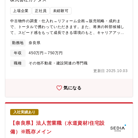
上場企業
正社員
未経験可
中古物件の調査・仕入れ→リフォーム企画→販売戦略・成約ま
で、トータルで携わっていただきます。また、将来の幹部候補し
て、スピード感をもって成長できる環境のもと、キャリアアップ
を図っていただくことができます。【業務詳細】(1)仕入れ：現地
勤務地
奈良県
に赴き、「どのような方に住んでいただきたいか」お客様像をイ
メージしながら中古物件の仕入れを行います。(2)リフォーム企
年収
450万円～750万円
画：お客様が住まいに求めることはなにかを考えながら、リフォ
ームのプランを立てていきます。(3)販売：自ら企画したリフォー
職種
その他不動産・建設関連の専門職
ムの物件を、自分の言葉でお客様にアピールしていきます。【魅
更新日 2025.10.03
力】★自身のアイディアを形にし、それを自らお客様に提案して
いくことができるため、裁量が大きく、また、お客様の喜びの声
を直接感じることができるやりがいのある業務です。★経営層に
気になる
はリクルート出身者が多く、変化と成長のスピード感がある中で
スキルアップを図りたい方にはお勧めの環境です。★宅建士手当
毎月3万円支給★マイカー通勤で営業でも使用するため、ガソリン
代、ETCカード、エコカー手当など多数福利厚生あり★結果次第
入社実績あり
で最短で2年で店長になった方もいらっしゃいます。※充実した研
修制度があるため未経験の方でも安心してご入社いただけます！
【奈良県】法人営業職（水道資材/住宅設
具体的には、店舗の先輩のOJT→一連の流れを知った後の座学研
備）※既存メイン
修を受講、専門的なマニュアル等、研修が充実。未経験でも知識